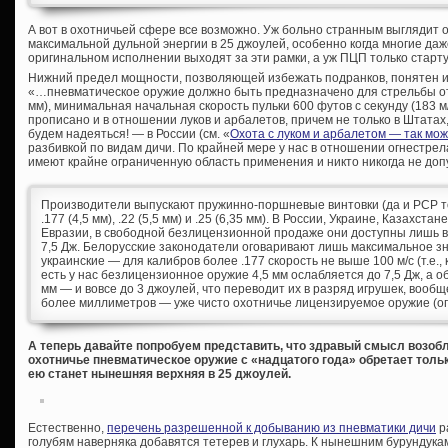
А вот в охотничьей сфере все возможно. Уж больно странным выглядит 
максимальной дульной энергии в 25 джоулей, особенно когда многие да
оригинальном исполнении выходят за эти рамки, а уж ПЦП только старту
Нижний предел мощности, позволяющей избежать подранков, понятен и 
«…пневматическое оружие должно быть предназначено для стрельбы от 
мм), минимальная начальная скорость пульки 600 футов с секунду (183 м/
прописано и в отношении луков и арбалетов, причем не только в Штатах, 
будем надеяться! — в России (см. «
Охота с луком и арбалетом — так мо
разбивкой по видам дичи. По крайней мере у нас в отношении огнестре
имеют крайне ограниченную область применения и никто никогда не допу
Производители выпускают пружинно-поршневые винтовки (да и PCP тож
.177 (4,5 мм), .22 (5,5 мм) и .25 (6,35 мм). В России, Украине, Казахст
Евразии, в свободной безлицензионной продаже они доступны лишь в 
7,5 Дж. Белорусские законодатели оговаривают лишь максимальное зн
украинские — для калибров более .177 скорость не выше 100 м/с (т.е., 
есть у нас безлицензионное оружие 4,5 мм ослабляется до 7,5 Дж, а о
мм — и вовсе до 3 джоулей, что переводит их в разряд игрушек, вообщ
более миллиметров — уже чисто охотничье лицензируемое оружие (опя
А теперь давайте попробуем представить, что здравый смысл возоб
охотничье пневматическое оружие с «надцатого года» обретает толь
ею станет нынешняя верхняя в 25 джоулей.
Естественно,
перечень разрешенной к добыванию из пневматики дичи
р
голубям наверняка добавятся тетерев и глухарь. К нынешним бурундукам