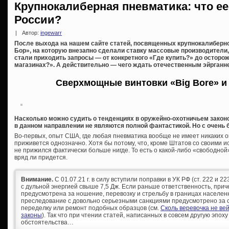
Крупнокалиберная пневматика: что е
России?
|
Автор:
ingewarr
После выхода на нашем сайте статей, посвященных крупнокалиберно
Бор», на которую внезапно сделали ставку массовые производители,
стали приходить запросы — от конкретного «Где купить?» до осторо
магазинах?». А действительно — чего ждать отечественным эйрганн
Сверхмощные винтовки «Big Bore» и
Насколько можно судить о тенденциях в оружейно-охотничьем закон
в данном направлении не являются полной фантастикой. Но с очень
Во-первых, опыт США, где любая пневматика вообще не имеет никаких о
приживется однозначно. Хотя бы потому, что, кроме Штатов со своими 
не прижился фактически больше нигде. То есть о какой-либо «свободно
вряд ли придется.
Внимание.
С 01.07.21 г. в силу вступили поправки в УК РФ (ст. 222 и 
с дульной энергией свыше 7,5 Дж. Если раньше ответственность, при
предусмотрена за ношение, перевозку и стрельбу в границах населен
преследование с довольно серьезными санкциями предусмотрено за с
переделку или ремонт подобных образцов (см.
Сколь веревочка не ве
законы
). Так что при чтении статей, написанных в совсем другую эпоху
обстоятельства…