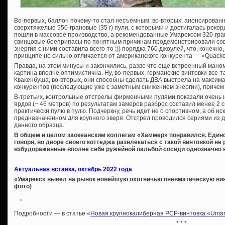
Во-первых, баллон почему-то стал несъемным, во-вторых, анонсирова
сверхтяжелые 550-грановые (35 г) пули, с которыми и достигалась рекор
пошли в массовое производство, а рекомендованные Умарексом 320-гра
свинцовые боеприпасы по понятным причинам продемонстрировали сов
энергия с ними составила всего-то :)) порядка 760 джоулей, что, конеч
принципе не сильно отличается от американского конкурента — «Quacken
Правда, на этом минусы и закончились, разве что еще встроенный мано
картина вполне оптимистична. Ну, во-первых, германские винтовки все-
Квакенбуша, во-вторых, они способны сделать ДВА выстрела на максимал
конкурентов (последующие уже с заметным снижением энергии), причем 
В-третьих, контрольные отстрелы фирменными пулями показали очень не
ярдов (~ 46 метров) по результатам замеров разброс составил менее 2 с
практически пулю в пулю. Подчеркну, речь идет не о спортивном, а об и
предназначенном для крупного зверя. Отстрел проводился сериями из д
данного образца.
В общем и целом заокеанским коллегам «Хаммер» понравился. Един
говоря, во дворе своего коттеджа развлекаться с такой винтовкой н
взбудораженные вполне себе ружейной пальбой соседи однозначно в
Актуальная вставка, октябрь 2022 года
«Умарекс» вывел на рынок новейшую охотничью пневматическую винт
фото)
Подробности — в статье «
Новая крупнокалиберная PCP-винтовка «Umarex 
* * *