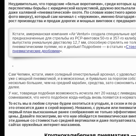
Неудивительно, что городские «белые воротнички», среди которых а
перспективы борьбы с юридической казуистикой, дружно воспылали 
даже халявной «пневматической» охоте. По словам известного аризо
фото вверху), который сам начинал с «пружинок», именно благодар
рост производства и продаж дорогих и мощных винтовок с предварит
Кстати, американская компания «Air Venturi» создала специальные а
предназначенные для стрельбы из PCP-винтовок 50-го и 357-го калибро
выпустила уникальную двустволку 12,7 мм, способную стрелять не то
пневматическими пулями, но и дробью! Подробнее — в статьях «
Стре
пневматические дробовики
«.
Сам Чепмен, кстати, имея солидный огнестрельный арсенал, с удоволь
уже с мощной пневматикой, и в межсезонье, и буквально за порогом собс
несколько большие, чем на средний карабин, средства, зато сэкономить н
далее.
У нас, товарищи подобная возможность исчезла лет 20 назад с ликвидац
сомневаемся, что нечто подобное когда-нибудь вновь появится в нормат
То есть мы в любом случае будем охотиться в угодьях, в сезон и по
это относится даже к серой вороне). Неважно, с ружьем или пневмати
первый план высказанные ранее соображения не только эффективност
цены. Давайте посмотрим, во что нам обойдется пневматическая винт
эти данные со стоимостью средней вертикалки и даже полуавтомата,
сайтах оружейных интернет-магазинов.
Крупнокалиберная пневматика —