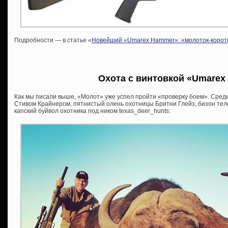
Подробности — в статье «
Новейший «Umarex Hammer»: «молоток-корот
Охота с винтовкой «Umarex
Как мы писали выше, «Молот» уже успел пройти «проверку боем». Сред
Стивом Крайнером, пятнистый олень охотницы Бритни Глейз, бизон теле
капский буйвол охотника под ником texas_deer_hunts: