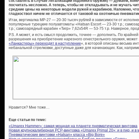
составлять в случае легализации подобного оружия) — думаем, коне
посчитать несложно. А теперь, чтобы не откладывать и не мучать чи
средние цены на некоторые модели ружей и карабинов. Напомню, чт
гладкоствол ничем не отличается от таковой на охотничью пневматик
Итак, вертикалка МР-27 — 20-30 тысяч рублей в зависимости от исполнен
популярные турецкие полуавтоматы «Hatsan Escort — 23-30 т.р.; самоз
т.р.; самозарядный карабин «Тигр» 7,62х54R — 53-75 т.р. Наверное, пр
P.S. А может, и есть смысл продолжить, точнее — дополнить. По крайней
разрешения на приобретение нарезного огнестрельного оружия, может
«Ланкастеры» переходят в наступление
«, в которой описаны весьма и
небанальной стрелковки, доступные даже для начинающих. Как, наприм
Нравится? Мне тоже…
Еще статьи по теме:
«Umarex Hammer»: самая мощная на планете пневматическая винтовка
Новая крупнокалиберная PCP-винтовка «Umarex Primal 20»: и в пир, и в 
Пневматические винтовки «Hatsan» класса «Big Bore»
Новые сверхмощные крупнокалиберные БигБор-винтовки «Gamo»