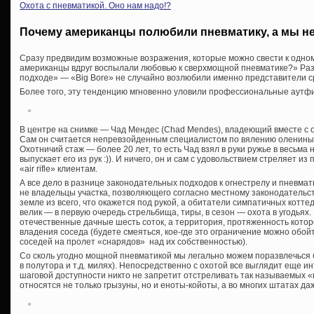
Охота с пневматикой. Оно нам надо!?
Почему американцы полюбили пневматику, а мы н
Сразу предвидим возможные возражения, которые можно свести к одно
американцы вдруг воспылали любовью к сверхмощной пневматике?» Разга
подходе» — «Big Bore» не случайно возлюбили именно представители с
Более того, эту тенденцию мгновенно уловили профессиональные аутф
В центре на снимке — Чад Мендес (Chad Mendes), владеющий вместе с о
Сам он считается непревзойденным специалистом по вялению оленины
Охотничий стаж — более 20 лет, то есть Чад взял в руки ружье в весьма
выпускает его из рук :)). И ничего, он и сам с удовольствием стреляет и
«air rifle» клиентам.
А все дело в разнице законодательных подходов к огнестрелу и пневма
не владельцы участка, позволяющего согласно местному законодательс
земле из всего, что окажется под рукой, а обитатели симпатичных котте
велик — в первую очередь стрельбища, тиры, в сезон — охота в угодьях.
отечественные дачные шесть соток, а территория, протяженность котор
владения соседа (будете смеяться, кое-где это ограничение можно обой
соседей на пролет «снарядов» над их собственностью).
Со сколь угодно мощной пневматикой мы легально можем поразвлечься 
в полутора и т.д. милях). Непосредственно с охотой все выглядит еще ин
шаговой доступности никто не запретит отстреливать так называемых «
относятся не только грызуны, но и еноты-койоты, а во многих штатах да