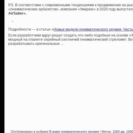
P.S. В соответствии с современными тенденциями к продвижению на ры
«пневматических арбалетов», компания «Умарекс» в 2020 году выпусти
AirSaber».
Подробности — в статье «
Новые модели пневматического оружия. Часть
Если разработчики вдруг решат создать что-либо подобное на основе «
мощный на планете серийный охотничий пневматический стреломет. Вот
разрабатывать оригинальные…
Опубликовано в рубрике
В мире пневматического оружия
| Метки:
1000 дж
,
100