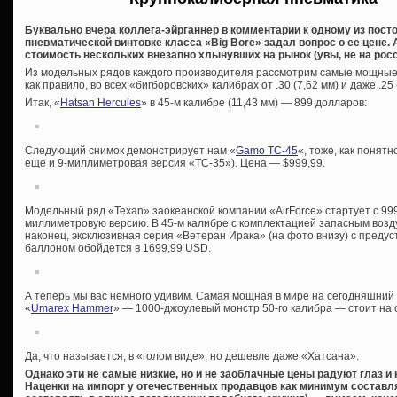
Буквально вчера коллега-эйрганнер в комментарии к одному из посто
пневматической винтовке класса «Big Bore» задал вопрос о ее цене.
стоимость нескольких внезапно хлынувших на рынок (увы, не на росс
Из модельных рядов каждого производителя рассмотрим самые мощные в
как правило, во всех «бигборовских» калибрах от .30 (7,62 мм) и даже .25 (
Итак, «
Hatsan Hercules
» в 45-м калибре (11,43 мм) — 899 долларов:
Следующий снимок демонстрирует нам «
Gamo TC-45
«, тоже, как понятн
еще и 9-миллиметровая версия «TC-35»). Цена — $999,99.
Модельный ряд «Texan» заокеанской компании «AirForce» стартует с 999,
миллиметровую версию. В 45-м калибре с комплектацией запасным возд
наконец, эксклюзивная серия «Ветеран Ирака» (на фото внизу) с преду
баллоном обойдется в 1699,99 USD.
А теперь мы вас немного удивим. Самая мощная в мире на сегодняшний
«
Umarex Hammer
» — 1000-джоулевый монстр 50-го калибра — стоит на 
Да, что называется, в «голом виде», но дешевле даже «Хатсана».
Однако эти не самые низкие, но и не заоблачные цены радуют глаз и
Наценки на импорт у отечественных продавцов как минимум составля