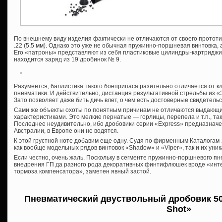
По внешнему виду изделия фактически не отличаются от своего прототи
.22 (5,5 мм). Однако это уже не обычная пружинно-поршневая винтовка,
Его «патроны» представляют из себя пластиковые цилиндры-картриджи
находится заряд из 19 дробинок № 9.
Разумеется, баллистика такого боеприпаса разительно отличается от к
пневматики. И действительно, дистанция результативной стрельбы из «
Зато позволяет даже бить дичь влет, о чем есть достоверные свидетель
Сами же объекты охоты по понятным причинам не отличаются выдающ
характеристиками. Это мелкие пернатые — горлицы, перепела и т.п., та
Последнее неудивительно, ибо дробовики серии «Express» предназнач
Австралии, в Европе они не водятся.
К этой грустной ноте добавим еще одну. Судя по фирменным Каталогам
как вообще модельных рядов винтовок «Shadow» и «Viper», так и их уни
Если честно, очень жаль. Поскольку в сегменте пружинно-поршневого пн
внедрения ГП да разного рода декоративных финтифлюшек вроде «инт
тормоза компенсатора», заметен явный застой.
Пневматический двуствольный дробовик 50
Shot»