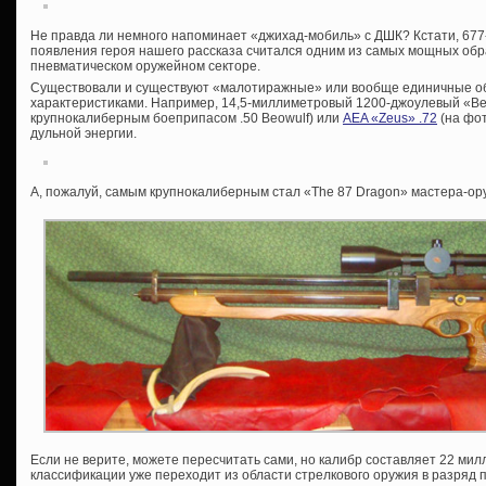
Не правда ли немного напоминает «джихад-мобиль» с ДШК? Кстати, 677
появления героя нашего рассказа считался одним из самых мощных обр
пневматическом оружейном секторе.
Существовали и существуют «малотиражные» или вообще единичные о
характеристиками. Например, 14,5-миллиметровый 1200-джоулевый «Beow
крупнокалиберным боеприпасом .50 Beowulf) или
AEA «Zeus» .72
(на фот
дульной энергии.
А, пожалуй, самым крупнокалиберным стал «The 87 Dragon» мастера-ору
Если не верите, можете пересчитать сами, но калибр составляет 22 мил
классификации уже переходит из области стрелкового оружия в разряд 