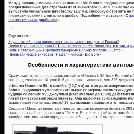
Между прочим, американская компания «Air Venturi» создала специ
предназначенные для стрельбы из PCP-винтовок 50-го и 357-го калибр
выпустила уникальную двустволку 12,7 мм, способную стрелять не 
пневматическими пулями, но и дробью! Подробнее — в статьях «
Стре
пневматические дробовики
«.
Еще по теме:
Крупнокалиберная пневматика: что ее может ожидать в России?
Новая крупнокалиберная PCP-винтовка «Umarex Primal 20»: и в пир, и в 
Новые сверхмощные крупнокалиберные БигБор-винтовки «Gamo»
Пневматические винтовки «Hatsan» класса «Big Bore»
Особенности и характеристики винтов
Сразу скажем, что на официальном сайте «Umarex USA, Inc.» Великий 
вполне демократичной цене 816 долларов — дешевле, чем 396-джоулевы
«Umarex Ha
mmer» 50-го калибра (12,7 мм) затмил даже американско
Safari», выдающего умопомрачительную по меркам пневматики дуль
чудище со своими 955 джоулями (максимально до 1030!) действител
пневматической винтовкой планеты. Она разгоняет 35-граммовую пулю
тяжеленным (но не настолько) 16-граммовым снарядом этот показате
Сердцем «Молота» является углепластиковый резервуар емкостью 393 
выставляет рабочее давление в 204 Атм. В отличие от абсолютного бол
калибра, винтовка многозарядна и способна сделать 2 выстрела на мак