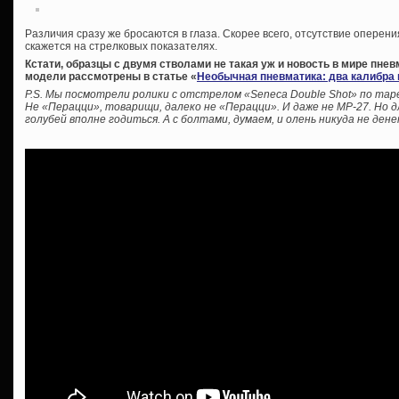
Различия сразу же бросаются в глаза. Скорее всего, отсутствие оперен
скажется на стрелковых показателях.
Кстати, образцы с двумя стволами не такая уж и новость в мире пне
модели рассмотрены в статье «
Необычная пневматика: два калибра 
P.S. Мы посмотрели ролики с отстрелом «Seneca Double Shot» по тар
Не «Перацци», товарищи, далеко не «Перацци». И даже не МР-27. Но 
голубей вполне годиться. А с болтами, думаем, и олень никуда не дене