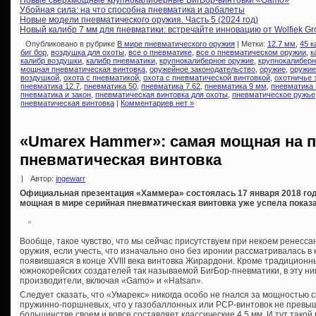
Убойная сила: на что способна пневматика и арбалеты
Новые модели пневматического оружия. Часть 5 (2024 год)
Новый калибр 7 мм для пневматики: встречайте инновацию от Wolfiek Gr
Опубликовано в рубрике
В мире пневматического оружия
| Метки:
12.7 мм
,
45 к
биг бор
,
воздушка для охоты
,
все о пневматике
,
все о пневматическом оружии
,
к
калибр воздушки
,
калибр пневматики
,
крупнокалиберное оружие
,
крупнокалибер
мощная пневматическая винтовка
,
оружейное законодательство
,
оружие
,
оружие
воздушкой
,
охота с пневматикой
,
охота с пневматической винтовкой
,
охотничье 
пневматика 12.7
,
пневматика 50
,
пневматика 7.62
,
пневматика 9 мм
,
пневматика
пневматика и закон
,
пневматическая винтовка для охоты
,
пневматическое ружье
пневматическая винтовка
|
Комментариев нет »
«Umarex Hammer»: самая мощная на п
пневматическая винтовка
|
Автор:
ingewarr
Официальная презентация «Хаммера» состоялась 17 января 2018 год
мощная в мире серийная пневматическая винтовка уже успела показа
Вообще, такое чувство, что мы сейчас присутствуем при некоем ренесс
оружия, если учесть, что изначально оно без иронии рассматривалась в 
появившаяся в конце XVIII века винтовка Жирардони. Кроме традиционн
южнокорейских создателей так называемой БигБор-пневматики, в эту н
производители, включая «Gamo» и «Hatsan».
Следует сказать, что «Умарекс» никогда особо не гнался за мощностью 
пружинно-поршневых, что у газобаллонных или PCP-винтовок не превышал
большинстве своем и вовсе составляет классические 4,5 мм. И тут такой