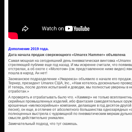
Дополнение 2019 года.
Дата начала продаж сверхмощного «Umarex Hammer» объявлена
Самая мощная на сегодняшний день пневматическая винтовка «Umare
стреляющей публике еще год назад. И мы искренне считали, что появивш
отстрелах, а об охоте с «Молотом» (см. представленное ниже видео) явн
пошла в народ. Ан нет!
Заокеанское подразделение «Умарекса» объявило о начале его продаж…
Тернер, президент Umarex США, Inc., «Нам хотелось досконально прове
И теперь, после долгих испытаний и доводки, мы полностью уверены в 
отработан.»
А проверять и отрабатывать было что. «Хаммер» не только всепланетн
серийных промышленных изделий, ибо фантазия самодеятельных оруже
крошечные «мелкосерийные» компании, делающие в год десяток-другой с
песня), он еще, в отличие от абсолютного большинства однозарядных «
полноценных выстрела с чудовищной по пневматическим меркам дульной 
смысле действительно уникален.
Замечательный подход, что тут скажешь.