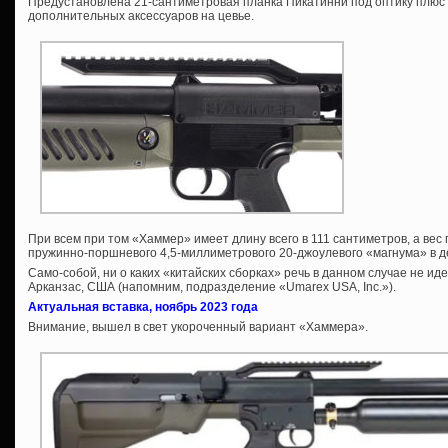
Предустановлена 21-сантиметровая планка Пикатинни под оптику плюс
дополнительных аксессуаров на цевье.
При всем при том «Хаммер» имеет длину всего в 111 сантиметров, а вес по
пружинно-поршневого 4,5-миллиметрового 20-джоулевого «магнума» в д
Само-собой, ни о каких «китайских сборках» речь в данном случае не иде
Арканзас, США (напомним, подразделение «Umarex USA, Inc.»).
Актуальная вставка, ноябрь 2023 года
Внимание, вышел в свет укороченный вариант «Хаммера».