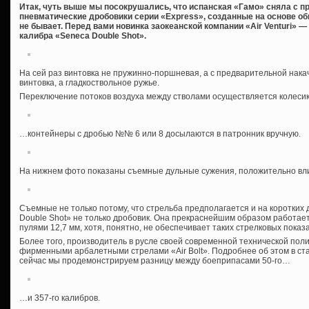
Итак, чуть выше мы посокрушались, что испанская «Гамо» сняла с п
пневматические дробовики серии «Express», созданные на основе об
не бывает. Перед вами новинка заокеанской компании «Air Venturi» 
калибра «Seneca Double Shot».
На сей раз винтовка не пружинно-поршневая, а с предварительной нака
винтовка, а гладкоствольное ружье.
Переключение потоков воздуха между стволами осуществляется колеси
…контейнеры с дробью №№ 6 или 8 досылаются в патронник вручную.
На нижнем фото показаны съемные дульные сужения, положительно вли
Съемные не только потому, что стрельба предполагается и на коротких 
Double Shot» не только дробовик. Она прекраснейшим образом работае
пулями 12,7 мм, хотя, понятно, не обеспечивает таких стрелковых показ
Более того, производитель в русле своей современной технической пол
фирменными арбалетными стрелами «Air Bolt». Подробнее об этом в ста
сейчас мы продемонстрируем разницу между боеприпасами 50-го…
…и 357-го калибров.