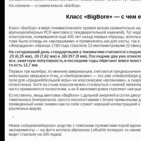
На сначала — о самом классе «БигБор»
Класс «BigBore» — с чем е
Класс «БигБор» в мире пневматического оружия возник сравнительно н
крупнокалиберных PCP-винтовок (с предварительной накачкой). Тут над
огнестрелом, появившиеся еще 400 лет назад первые образцы, исполь
тоже были отнюдь не «мелкашками» и применялись как для охоты, так и
«Жирардони» образца 1780 года стреляла 13-миллиметровыми (!) свин
На сегодняшний день стандартными у пневматики считаются следующие 
.25 (6,35 мм), .30 (7,62 мм) и .38/.357 (9 мм). Последние два уже относ
все, заметную популярность в последние годы обретают вовсе монстру
то есть 12,7 мм.
Первые три калибра, по мнению американцев, считаются предназначенн
небольших зверьков и птиц, а «бигборовские» — это уже «medium/large 
пули для «средней/большой игры» не классические «воланчики», а снар
полнотелые. Хотя на стыке классов можно столкнуться с некоей эклектик
часто применяются полнотелки, а из 9-миллиметровок стреляют «катуш
Естественно, мощь винтовок «BigBore» с дульной энергией в сотни джоу
тяжеленных боеприпасов, просто несопоставима с более привычными д
приведенный ниже снимок сам по себе служит хорошей иллюстрацией к 
различных видов):
Некое «общекалиберное» родство с тяжелыми пулеметами порой вдохно
эксперименты — на фото коллега-эйрганнер LethalAir позирует со своим «
ведет стрельбу на 200 ярдов.