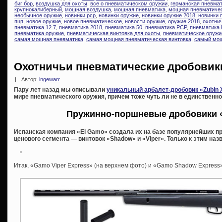
биг бор
,
воздушка для охоты
,
все о пневматическом оружии
,
германская пневма
крупнокалиберный
,
мощная воздушка
,
мощная пневматика
,
мощная пневматичес
необычное оружие
,
новинки pcp
,
новинки оружие
,
новинки оружие 2018
,
новинки 
пцп
,
новое оружие
,
новое пневматическое
,
новости оружие
,
оружие 2018
,
охотни
пневматика 12.7
,
пневматика 2018
,
пневматика 50
,
пневматика PCP
,
пневматика 
пневматика оружие
,
пневматическая винтовка для охоты
,
пневматическое оружи
самая мощная пневматика
,
самая мощная пневматическая винтовка
,
самый мощ
Охотничьи пневматические дробовик
|
Автор:
ingewarr
Пару лет назад мы описывали
уникальный арбалет-дробовик «Zubin 
мире пневматического оружия, причем тоже чуть ли не в единственном
Пружинно-поршневые дробовики 
Испанская компания «El Gamo» создала их на базе популярнейших п
ценового сегмента — винтовок «Shadow» и «Viper». Только к этим на
Итак, «Gamo Viper Express» (на верхнем фото) и «Gamo Shadow Express»