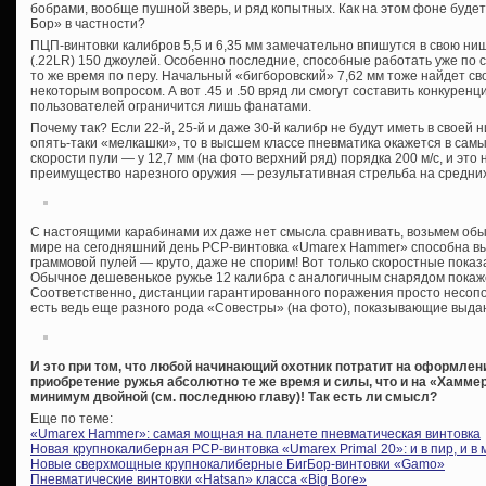
бобрами, вообще пушной зверь, и ряд копытных. Как на этом фоне буде
Бор» в частности?
ПЦП-винтовки калибров 5,5 и 6,35 мм замечательно впишутся в свою ни
(.22LR) 150 джоулей. Особенно последние, способные работать уже по с
то же время по перу. Начальный «бигборовский» 7,62 мм тоже найдет с
некоторым вопросом. А вот .45 и .50 вряд ли смогут составить конкуренц
пользователей ограничится лишь фанатами.
Почему так? Если 22-й, 25-й и даже 30-й калибр не будут иметь в своей
опять-таки «мелкашки», то в высшем классе пневматика окажется в самы
скорости пули — у 12,7 мм (на фото верхний ряд) порядка 200 м/с, и это
преимущество нарезного оружия — результативная стрельба на средних
С настоящими карабинами их даже нет смысла сравнивать, возьмем обы
мире на сегодняшний день PCP-винтовка «Umarex Hammer» способна вы
граммовой пулей — круто, даже не спорим! Вот только скоростные показа
Обычное дешевенькое ружье 12 калибра с аналогичным снарядом покаже
Соответственно, дистанции гарантированного поражения просто несопо
есть ведь еще разного рода «Совестры» (на фото), показывающие выда
И это при том, что любой начинающий охотник потратит на оформле
приобретение ружья абсолютно те же время и силы, что и на «Хаммер
минимум двойной (см. последнюю главу)! Так есть ли смысл?
Еще по теме:
«Umarex Hammer»: самая мощная на планете пневматическая винтовка
Новая крупнокалиберная PCP-винтовка «Umarex Primal 20»: и в пир, и в 
Новые сверхмощные крупнокалиберные БигБор-винтовки «Gamo»
Пневматические винтовки «Hatsan» класса «Big Bore»