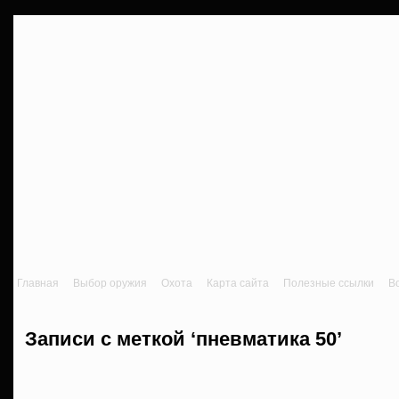
Главная
Выбор оружия
Охота
Карта сайта
Полезные ссылки
В
Записи с меткой ‘пневматика 50’