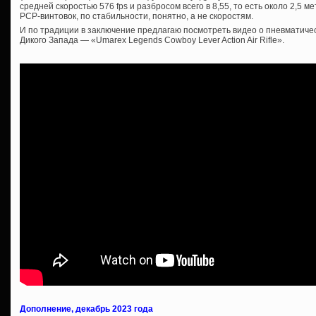
средней скоростью 576 fps и разбросом всего в 8,55, то есть около 2,5 ме
PCP-винтовок, по стабильности, понятно, а не скоростям.
И по традиции в заключение предлагаю посмотреть видео о пневматичес
Дикого Запада — «Umarex Legends Cowboy Lever Action Air Rifle».
Дополнение, декабрь 2023 года