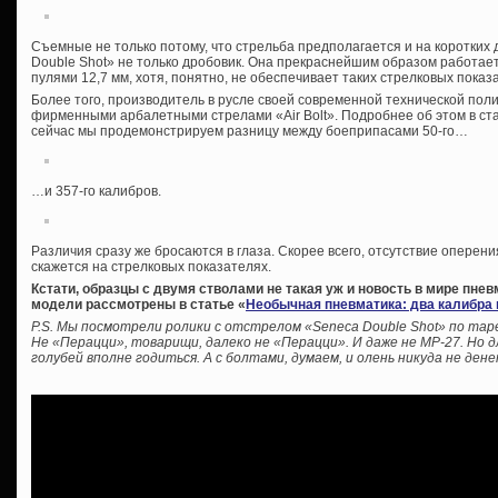
Съемные не только потому, что стрельба предполагается и на коротких 
Double Shot» не только дробовик. Она прекраснейшим образом работае
пулями 12,7 мм, хотя, понятно, не обеспечивает таких стрелковых показ
Более того, производитель в русле своей современной технической пол
фирменными арбалетными стрелами «Air Bolt». Подробнее об этом в ста
сейчас мы продемонстрируем разницу между боеприпасами 50-го…
…и 357-го калибров.
Различия сразу же бросаются в глаза. Скорее всего, отсутствие оперен
скажется на стрелковых показателях.
Кстати, образцы с двумя стволами не такая уж и новость в мире пне
модели рассмотрены в статье «
Необычная пневматика: два калибра 
P.S. Мы посмотрели ролики с отстрелом «Seneca Double Shot» по тар
Не «Перацци», товарищи, далеко не «Перацци». И даже не МР-27. Но 
голубей вполне годиться. А с болтами, думаем, и олень никуда не дене