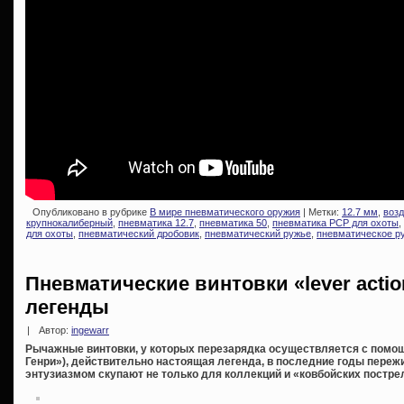
Опубликовано в рубрике
В мире пневматического оружия
| Метки:
12.7 мм
,
воз
крупнокалиберный
,
пневматика 12.7
,
пневматика 50
,
пневматика PCP для охоты
,
для охоты
,
пневматический дробовик
,
пневматический ружье
,
пневматическое р
Пневматические винтовки «lever acti
легенды
|
Автор:
ingewarr
Рычажные винтовки, у которых перезарядка осуществляется с помощ
Генри»), действительно настоящая легенда, в последние годы переж
энтузиазмом скупают не только для коллекций и «ковбойских пострел