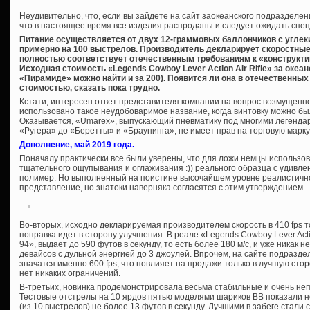
Неудивительно, что, если вы зайдете на сайт заокеанского подразделе
что в настоящее время все изделия распроданы и следует ожидать спе
Питание осуществляется от двух 12-граммовых баллончиков с углек
примерно на 100 выстрелов. Производитель декларирует скоростные по
полностью соответствует отечественным требованиям к «конструкт
Исходная стоимость «Legends Cowboy Lever Action Air Rifle» за океа
«Пирамиде» можно найти и за 200). Появится ли она в отечественных
стоимостью, сказать пока трудно.
Кстати, интересен ответ представителя компании на вопрос возмущенно
использовано такое неудобоваримое название, когда винтовку можно бы
Оказывается, «Umarex», выпускающий пневматику под многими легенда
«Ругера» до «Беретты» и «Браунинга», не имеет прав на торговую марк
Дополнение, май 2019 года.
Поначалу практически все были уверены, что для ложи немцы использо
тщательного ощупывания и оглаживания :)) реального образца с удивл
полимер. Но выполненный на поистине высочайшем уровне реалистичн
представление, но знатоки наверняка согласятся с этим утверждением.
Во-вторых, исходно декларируемая производителем скорость в 410 fps т
поправка идет в сторону улучшения. В реале «Legends Cowboy Lever Act
94», выдает до 590 футов в секунду, то есть более 180 м/с, и уже никак 
девайсов с дульной энергией до 3 джоулей. Впрочем, на сайте подразд
значатся именно 600 fps, что повлияет на продажи только в лучшую сто
нет никаких ограничений.
В-третьих, новинка продемонстрировала весьма стабильные и очень не
Тестовые отстрелы на 10 ярдов пятью моделями шариков ВВ показали н
(из 10 выстрелов) не более 13 футов в секунду. Лучшими в забеге стали с