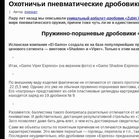
Охотничьи пневматические дробовик
|
Автор:
ingewarr
Пару лет назад мы описывали
уникальный арбалет-дробовик «Zubin 
мире пневматического оружия, причем тоже чуть ли не в единственном
Пружинно-поршневые дробовики 
Испанская компания «El Gamo» создала их на базе популярнейших п
ценового сегмента — винтовок «Shadow» и «Viper». Только к этим на
Итак, «Gamo Viper Express» (на верхнем фото) и «Gamo Shadow Express»
По внешнему виду изделия фактически не отличаются от своего прототи
.22 (5,5 мм). Однако это уже не обычная пружинно-поршневая винтовка,
Его «патроны» представляют из себя пластиковые цилиндры-картриджи
находится заряд из 19 дробинок № 9.
Разумеется, баллистика такого боеприпаса разительно отличается от к
пневматики. И действительно, дистанция результативной стрельбы из «
Зато позволяет даже бить дичь влет, о чем есть достоверные свидетель
Сами же объекты охоты по понятным причинам не отличаются выдающ
характеристиками. Это мелкие пернатые — горлицы, перепела и т.п., та
Последнее неудивительно, ибо дробовики серии «Express» предназнач