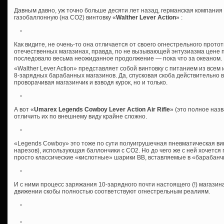
Давным давно, уж точно больше десяти лет назад, германская компани
газобаллонную (на СО2) винтовку «
Walther Lever Action
» :
Как видите, не очень-то она отличается от своего огнестрельного прото
отечественных магазинах, правда, по не вызывающей энтузиазма цене п
последовало весьма неожиданное продолжение — пока что за океаном. 
«Walther Lever Action» представляет собой винтовку с питанием из все
8-зарядных барабанных магазинов. Да, спусковая скоба действительно
проворачивая магазинчик и взводя курок, но и только.
А вот «
Umarex Legends Cowboy Lever Action Air Rifle
» (это полное наз
отличить их по внешнему виду крайне сложно.
«Legends Cowboy» это тоже по сути полуигрушечная пневматическая вин
нарезов), использующая баллончики с СО2. Но до чего же с ней хочется 
просто классические «кислотные» шарики ВВ, вставляемые в «барабан
И с ними процесс заряжания 10-зарядного почти настоящего (!) магазин
движении скобы полностью соответствуют огнестрельным реалиям.