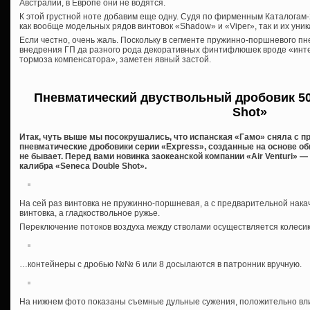
Австралии, в Европе они не водятся.
К этой грустной ноте добавим еще одну. Судя по фирменным Каталогам
как вообще модельных рядов винтовок «Shadow» и «Viper», так и их уни
Если честно, очень жаль. Поскольку в сегменте пружинно-поршневого пн
внедрения ГП да разного рода декоративных финтифлюшек вроде «инт
тормоза компенсатора», заметен явный застой.
Пневматический двуствольный дробовик 50
Shot»
Итак, чуть выше мы посокрушались, что испанская «Гамо» сняла с п
пневматические дробовики серии «Express», созданные на основе об
не бывает. Перед вами новинка заокеанской компании «Air Venturi» 
калибра «Seneca Double Shot».
На сей раз винтовка не пружинно-поршневая, а с предварительной нака
винтовка, а гладкоствольное ружье.
Переключение потоков воздуха между стволами осуществляется колеси
…контейнеры с дробью №№ 6 или 8 досылаются в патронник вручную.
На нижнем фото показаны съемные дульные сужения, положительно вли