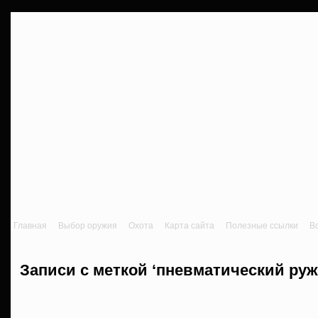
Главная
Выбор оружия
Охота
Карта сайта
Полезные ссылки
В
Записи с меткой ‘пневматический руж