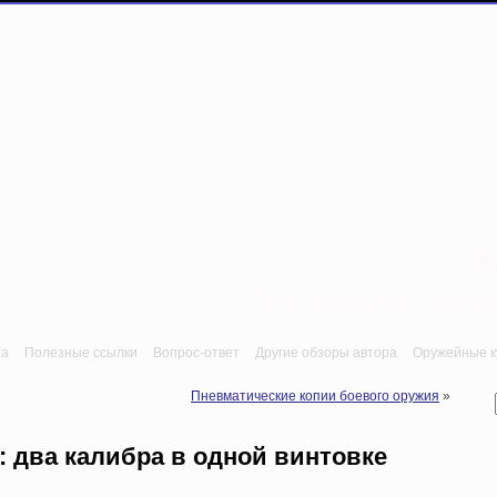
a
Лук, арбалет, пне
та
Полезные ссылки
Вопрос-ответ
Другие обзоры автора
Оружейные ку
Пневматические копии боевого оружия
»
 два калибра в одной винтовке