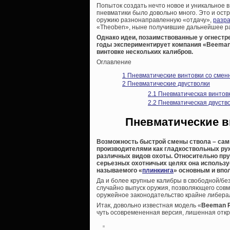
Попыток создать нечто новое и уникальное
пневматики было довольно много. Это и ост
оружию разнонаправленную «отдачу»,
разр
«Theoben», ныне получившие дальнейшее ра
Однако идеи, позаимствованные у огнестре
годы экспериментирует компания «Beeman» 
винтовке нескольких калибров.
Оглавление
1
Пневматические винтовки со смен
2
Пневматические двустволки
2.1
Пневматическая винтовк
2.2
Пневматическая двуство
Пневматические в
Возможность быстрой смены ствола – сам
производителями как гладкоствольных руже
различных видов охоты. Относительно пру
серьезных охотничьих целях она использу
называемого «
плинкинга
» основным и впол
Да и более крупные калибры в свободной/бе
случайно выпуск оружия, позволяющего совм
оружейное законодательство крайне либера
Итак, довольно известная модель «
Beeman
чуть осовремененная версия, лишенная отк