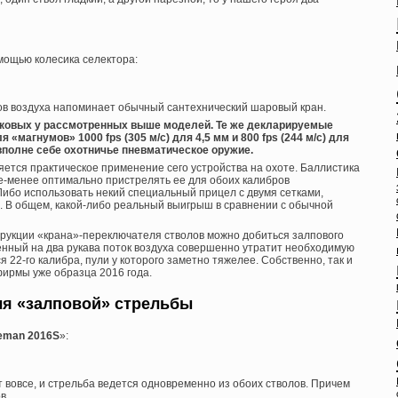
мощью колесика селектора:
ов воздуха напоминает обычный сантехнический шаровый кран.
аковых у рассмотренных выше моделей. Те же декларируемые
магнумов» 1000 fps (305 м/с) для 4,5 мм и 800 fps (244 м/с) для
 вполне себе охотничье пневматическое оружие.
яется практическое применение сего устройства на охоте. Баллистика
ее-менее оптимально пристрелять ее для обоих калибров
Либо использовать некий специальный прицел с двумя сетками,
. В общем, какой-либо реальный выигрыш в сравнении с обычной
трукции «крана»-переключателя стволов можно добиться залпового
ленный на два рукава поток воздуха совершенно утратит необходимую
 22-го калибра, пули у которого заметно тяжелее. Собственно, так и
ирмы уже образца 2016 года.
ля «залповой» стрельбы
eman 2016
S
»:
 вовсе, и стрельба ведется одновременно из обоих стволов. Причем
в.