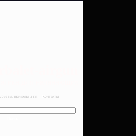
rbalet-airgun
вматика для начинающих
рьезы, приколы и т.п.
Контакты