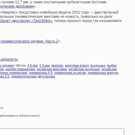
и пулями 12,7 мм, а также охотничьими арбалетными болтами.
тические дробовики
«.
«Умарекс» представил новейшую модель 2022 года — двуствольный
твольные пневматические винтовки не новость, буквально на днях
балет-двустволку «TwinStrike»
, теперь пришел черед так называемого
пневматического оружия. Часть 2
«.
и арбалеты
о оружия
| Метки:
4.5 мм
,
5.5 мм
,
beeman
,
винтовка взвод
,
воздушка
,
выбор
шки
,
калибр пневматики
,
китайские винтовки
,
китайские воздушки
,
китайские
бзоры пневматики
,
пневматика 4.5
,
пневматика из китая
,
пневматика магнум
,
ка 5.5
,
пневматическая двустволка
о)
опубликовано) (обязательно)