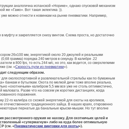
струкции аналогична испанской «Норике», однако спусковой механизм
ой же «Гамо». Вот такая эклектика :)).
 уже можно отнести к новинкам на рынке пневматики. Например,
я в муфту и закрепляется снизу винтом. Схема проста, но достаточно
ссором 26х100 мм, энергетикой около 20 джоулей и реальными
(0,68 грамма) порядка 240 метров в секунду. В калибре .22
ели в 800 fps, то есть 244 м/с, но это, как водится, со сверхлегкими
же (см. «
Скорость пули из пневматики
»).
ядит следующим образом.
т для околоспортивной и развлекательной стрельбы как по бумажным
а» банкам и бутылкам. Охота по мелкой дичи тоже вполне реальна,
ельно «охотничьим» калибром 5,5 мм все уже не столь оптимистично,
й маловата. Разве что на совсем уж коротких дистанциях, когда
ированного поражения.
 22-го калибра со схожей энергетикой для охоты на кроликов,
ее отечественного традиционного зайца. В наших краях, откровенно
о некоторые пернатые да банальные крыски-мышки. Но тут вполне
ия рассмотренного оружия не нахожу. Для охотничьих целей и
естволенный «супермагнум» либо на куда более оптимальную
P (см. «
Пневматические винтовки для охоты
»).