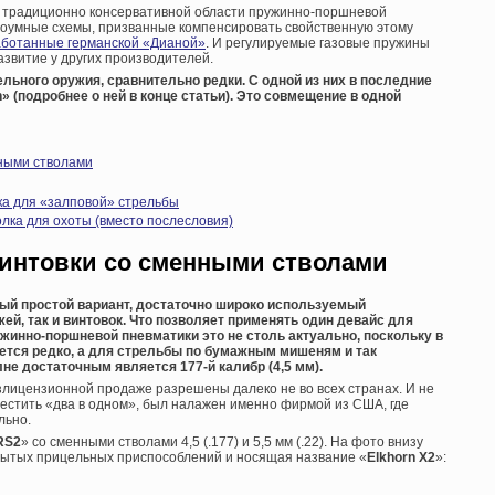
 в традиционно консервативной области пружинно-поршневой
роумные схемы, призванные компенсировать свойственную этому
аботанные германской «Дианой»
. И регулируемые газовые пружины
звитие у других производителей.
льного оружия, сравнительно редки. С одной из них в последние
(подробнее о ней в конце статьи). Это совмещение в одной
ными стволами
а для «залповой» стрельбы
лка для охоты (вместо послесловия)
интовки со сменными стволами
ый простой вариант, достаточно широко используемый
й, так и винтовок. Что позволяет применять один девайс для
жинно-поршневой пневматики это не столь актуально, поскольку в
ется редко, а для стрельбы по бумажным мишеням и так
не достаточным является 177-й калибр (4,5 мм).
злицензионной продаже разрешены далеко не во всех странах. И не
естить «два в одном», был налажен именно фирмой из США, где
льно.
RS2
» со сменными стволами 4,5 (.177) и 5,5 мм (.22). На фото внизу
рытых прицельных приспособлений и носящая название «
Elkhorn X2
»: