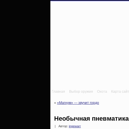
Главная
Выбор оружия
Охота
Карта сай
«
«Магнум» — звучит гордо
Необычная пневматика:
|
Автор:
ingewarr