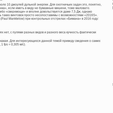
коло 10 джоулей дульной энергии. Для охотничьих задач это, понятно,
нка», если иметь в виду не бумажные мишени, тоже маловато.
ибо «сверхмощи» и вполне довольствуется даже 7,5 Дж, однако
ть таких винтовок просто несопоставимы с возможностями «2016S».
(Paul Manktelow) при контрольных отстрелах «Бимана» в 2016 году:
ях нет, с пулями разных видов и разного веса кучность фактически
какая. Для интересующихся данной темой приведу сведения о самих
1 fps = 0,305 м/с).