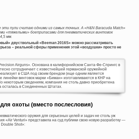
се эти пули считаю одними из самых точных. А «H&N Baracuda Match»
учшими «тяжелыми» боеприпасами для пневматических винтовок
4,5 мм.
повый» двуствольный «
Beeman 2016
S» можно рассматривать
курьеза – реальной сферы применения этой «воздушки» просто не
ecision Airguns». Основана в калифорнийском Санта-Фе-Спрингс в
 тесно сотрудничает с известнейшей германской оружейной
реализует в США под своим брендом (еще одним является
е линейки винтовок марки «Биман» изготавливаются в КНР на
 По некоторым сведениям, компания не столь давно приобретена
а осталась в Соединенных Штатах.
для охоты (вместо послесловия)
невматического оружия для серьезных целей и задач не столь уж
ия «Air Venturi» представила на суд публики свою новую разработку —
 Double Shot»: