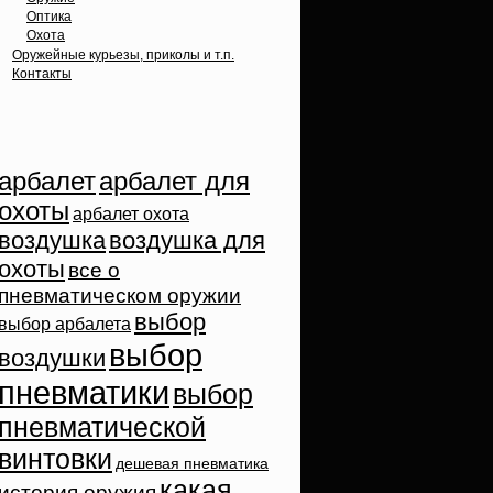
Оптика
Охота
Оружейные курьезы, приколы и т.п.
Контакты
Облако тэгов
арбалет
арбалет для
охоты
арбалет охота
воздушка
воздушка для
охоты
все о
пневматическом оружии
выбор
выбор арбалета
выбор
воздушки
пневматики
выбор
пневматической
винтовки
дешевая пневматика
какая
история оружия