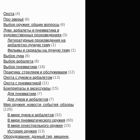
Статьи, обзоры
Охота
(4)
Про зверьё
(6)
Выбор оружия: общие вопросы
(6)
Луки. арбалеты и пневматика в
художественных произведениях
(3)
Литературные произведения на
арбалетно-лучную тему
(1)
Фильмы и сериалы на лучную тему
(1)
Выбор лука
(6)
Выбор арбалета
(8)
Выбор пневматики
(18)
Практика: стреляем и обслуживаем
(12)
Охота с луком и арбалетом
(13)
Охота с пневматикой
(11)
Боеприпасы и аксессуары
(15)
Для пневматики
(7)
Для луков и арбалетов
(7)
Мир оружия: новости, события, обзоры
(126)
В мире луков и арбалетов
(32)
В мире пневматического оружия
(60)
В мире огнестрельного оружия
(15)
История оружия
(13)
Оборудование: дачный тир, мишени,