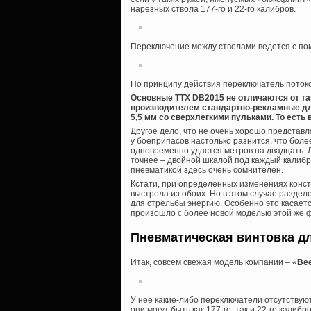
нарезных ствола 177-го и 22-го калибров.
Переключение между стволами ведется с по
По принципу действия переключатель поток
Основные ТТХ DB2015 не отличаются от т
производителем стандартно-рекламные для «
5,5 мм со сверхлегкими пульками. То есть
Другое дело, что не очень хорошо представл
у боеприпасов настолько разнится, что бол
одновременно удастся метров на двадцать. 
точнее – двойной шкалой под каждый калибр
пневматикой здесь очень сомнителен.
Кстати, при определенных изменениях конс
выстрела из обоих. Но в этом случае разде
для стрельбы энергию. Особенно это касается
произошло с более новой моделью этой же ф
Пневматическая винтовка д
Итак, совсем свежая модель компании – «
Be
У нее какие-либо переключатели отсутствуют
они могут быть как 177-го, так и 22-го калибро