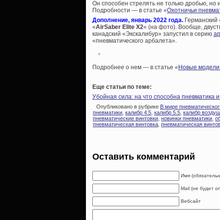
Он способен стрелять не только дробью, но 
Подробности — в статье «
Охотничьи пневма
Дополнение, январь 2022 года.
Германский 
«
AirSaber Elite X2
« (на фото). Вообще, двус
канадский «Экскалибур» запустил в серию
ар
«пневматического арбалета».
Подробнее о нем — в статье «
Новые модели 
Еще статьи по теме:
Убойная сила: на что способна пневматика 
Опубликовано в рубрике
В мире пневматическог
пневматики
,
калибр 4.5
,
калибр 5.5
,
калибр возду
пневматические винтовки
,
новинки пневматики
,
о
пневматическая винтовка
,
пневматическая винтов
Оставить комментарий
Имя (обязательн
Mail (не будет 
Вебсайт