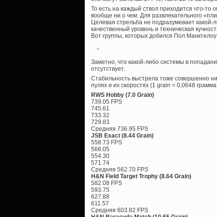
То есть на каждый ствол приходится что-то о
вообще ни о чем. Для развлекательного «пли
Целевая стрельба не подразумевает какой-л
качественный уровень и техническая кучнос
Вот группы, которых добился Пол Манктелоу 
Заметно, что какой-либо системы в попадани
отсутствует.
Стабильность выстрела тоже совершенно ни
пулях и их скоростях (1 grain = 0,0648 грамма, 
RWS Hobby (7.0 Grain)
739.05 FPS
745.61
733.32
729.83
Средняя 736.95 FPS
JSB Exact (8.44 Grain)
558.73 FPS
566.05
554.30
571.74
Средняя 562.70 FPS
H&N Field Target Trophy (8.64 Grain)
582.08 FPS
593.75
627.88
611.57
Средняя 603.82 FPS
H&N Baracuda Match (10.65 Grain)