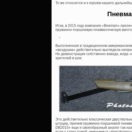
То же относится и к героям нашего дальнейш
Пневма
Итак, в 2015 году компания «Beeman» през
пружинно-поршневую пневматическую винтов
Выполненная в традиционном американском 
«воздушка» действительно выглядела непри
Но демонстрация собственно взвода, когда 
зрителей в шок:
Это действительно классическая двуствольн
штуцер, причем пружинно-поршневой пневмат
DB2015» еще и своеобразный аналог так наз
если у таких ружей, именуемых «бюксфлинт», 