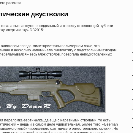
его рассказа.
тические двустволки
ентовала вызвавшую неподдельный интерес у стреляющей публики
ку-«вертикалку» DB2015:
оливковом псевдо-милитаристском полимерном ложе, эта
вычно и несколько напоминала пневматику с подствольным взводом.
«переламывался» весь блок стволов, повергала неподготовленных
ая переломка-вертикалка, да еще с нарезными стволами, то есть
ический – вещь и в самом деле удивительная. Более того, «Beeman
ываемого комбинированного охотничьего огнестрельного оружия. Но
один ствол гладкий, а другой нарезной, то у нашего героя два