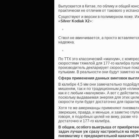
Выпускается в Китае, по облику и общей кон
практически не отличим от такового у испанск
Существуют и версии в полимерном ложе. Их
«
Silver Kodiak X2
»:
Ствол не ввинчивается, а просто вставляетс
надежна.
По ТТХ это классический «магнум», с компре
скоростями тяжелой для 177-го калибра пули 
производитель декларирует скоростные показат
пульками. В реальности они будут заметно ни
Сфера применения данных винтовок выгл
В калибре 4,5 мм они замечательно подойду
мишеням, так и по традиционным для «плинк
как и с любым «магнумом». А вот с действит
поскольку выдаваемая энергия для этих целе
скорости пули будет достаточно для гарант
Хотя те же американцы применяют пневматику
зверюшек, правда, и меньше, и заметно глуп
говоря, я подобных целей не вижу, разве чт
достаточно и 177-го калибра.
В общем, особого выигрыша от приобретен
задач лучше уж сразу настроиться на пер
пневматику с предварительной накачкой PC