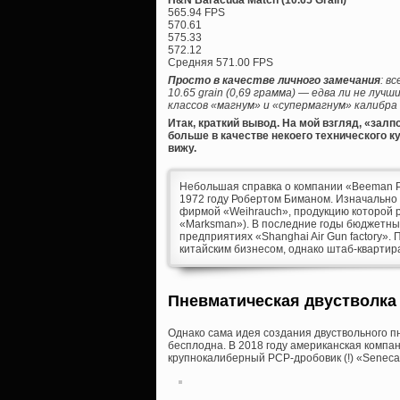
565.94 FPS
570.61
575.33
572.12
Средняя 571.00 FPS
Просто в качестве личного замечания
: в
10.65 grain (0,69 грамма) — едва ли не л
классов «магнум» и «супермагнум» калибра 
Итак, краткий вывод. На мой взгляд, «зал
больше в качестве некоего технического 
вижу.
Небольшая справка о компании «Beeman Pr
1972 году Робертом Биманом. Изначально
фирмой «Weihrauch», продукцию которой 
«Marksman»). В последние годы бюджетны
предприятиях «Shanghai Air Gun factory».
китайским бизнесом, однако штаб-квартир
Пневматическая двустволка 
Однако сама идея создания двуствольного п
бесплодна. В 2018 году американская компан
крупнокалиберный PCP-дробовик (!) «Seneca