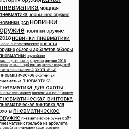
пневматика
мощная
пневматика
необычное оружие
новинки
новинки pcp
оружие
новинки оружие
новинки пневматики
2018
новости
новое пневматическое
обзоры
оружие
обзоры арбалетов
пневматики
оружейное
оружие
законодательство
оружие 2018
охота с арбалетом
охота
охота с воздушкой
охотничье
охота с пневматикой
пневматическое
охотничья
пневматика
пневматика
пневматика для охоты
пневматика магнум
пневматика супермагнум
пневматическая винтовка
пневматическая винтовка для
пневматическое
охоты
оружие
сайт
пневматическое ружье
пневматики
стрельба из арбалета
стрельба из пневматики
характеристики