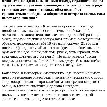
относительно одного, на первый взгляд, странного нюанса
зарубежного оружейного законодательства: почему в ряде
стран или административных образований со
сравнительно свободным оборотом огнестрела пневматика
имеет ограничения?
Это действительно так. Объяснение простое — там, где
подобное практикуется, в сравнительно либеральной
обстановке законодатели, похоже, не видят особой разницы
между видами оружия и рассуждают примерно следующим
образом: исполнилось тебе 18 лет (или, скажем, 21 год для
пистолета), иди получай лицензию (где-то вообще никаких
бумажек не надо) и покупай хоть ружье, хоть карабин, хоть
воздушку, хоть черта с рогами :)). Не исполнилось? Тогда —
вперед, за пневматикой до 3-5-7 и т.д. джоулей, относящейся
согласно местному законодательству к игрушкам.
Более того, в некоторых «местностях», где население имеет
право на ношение огнестрела и привычку таскать его с собой,
а правоохранители — при малейшем подозрении открывать
огонь, детская пневматика и должна выглядеть
соответственно, то есть хотя бы раскрашиваться в несерьезные
цвета, а лучше еще иметь демонстративно игрушечный
экстерьер — что-то вроде вот этого девайса: