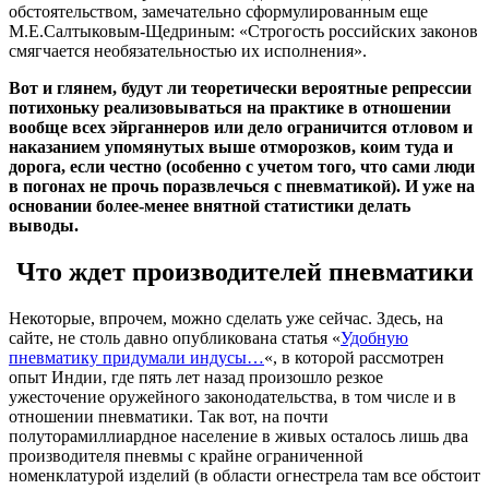
обстоятельством, замечательно сформулированным еще
М.Е.Салтыковым-Щедриным: «Строгость российских законов
смягчается необязательностью их исполнения».
Вот и глянем, будут ли теоретически вероятные репрессии
потихоньку реализовываться на практике в отношении
вообще всех эйрганнеров или дело ограничится отловом и
наказанием упомянутых выше отморозков, коим туда и
дорога, если честно (особенно с учетом того, что сами люди
в погонах не прочь поразвлечься с пневматикой). И уже на
основании более-менее внятной статистики делать
выводы.
Что ждет производителей пневматики
Некоторые, впрочем, можно сделать уже сейчас. Здесь, на
сайте, не столь давно опубликована статья «
Удобную
пневматику придумали индусы…
«, в которой рассмотрен
опыт Индии, где пять лет назад произошло резкое
ужесточение оружейного законодательства, в том числе и в
отношении пневматики. Так вот, на почти
полуторамиллиардное население в живых осталось лишь два
производителя пневмы с крайне ограниченной
номенклатурой изделий (в области огнестрела там все обстоит