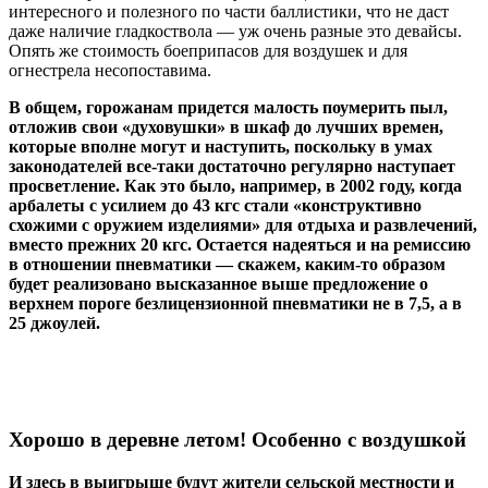
интересного и полезного по части баллистики, что не даст
даже наличие гладкоствола — уж очень разные это девайсы.
Опять же стоимость боеприпасов для воздушек и для
огнестрела несопоставима.
В общем, горожанам придется малость поумерить пыл,
отложив свои «духовушки» в шкаф до лучших времен,
которые вполне могут и наступить, поскольку в умах
законодателей все-таки достаточно регулярно наступает
просветление. Как это было, например, в 2002 году, когда
арбалеты с усилием до 43 кгс стали «конструктивно
схожими с оружием изделиями» для отдыха и развлечений,
вместо прежних 20 кгс. Остается надеяться и на ремиссию
в отношении пневматики — скажем, каким-то образом
будет реализовано высказанное выше предложение о
верхнем пороге безлицензионной пневматики не в 7,5, а в
25 джоулей.
Хорошо в деревне летом! Особенно с воздушкой
И здесь в выигрыше будут жители сельской местности и