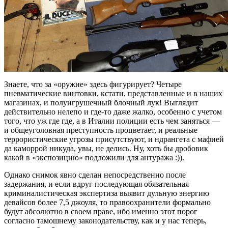
Знаете, что за «оружие» здесь фигурирует? Четыре
пневматические винтовки, кстати, представленные и в наших
магазинах, и полуигрушечный блочный лук! Выглядит
действительно нелепо и где-то даже жалко, особенно с учетом
того, что уж где где, а в Италии полиции есть чем заняться —
и общеуголовная преступность процветает, и реальные
террористические угрозы присутствуют, и ндрангета с мафией
да каморрой никуда, увы, не делись. Ну, хоть бы дробовик
какой в «экспозицию» подложили для антуража :)).
Однако снимок явно сделан непосредственно после
задержания, и если вдруг последующая обязательная
криминалистическая экспертиза выявит дульную энергию
девайсов более 7,5 джоуля, то правоохранители формально
будут абсолютно в своем праве, ибо именно этот порог
согласно тамошнему законодательству, как и у нас теперь,