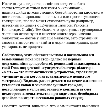
Иначе шалун-подросток, особенно когда его облик
соответствует местным понятиям о «криминале»,
нацелившийся из копирующего боевой прототип кислотного
пистолетика-шароплюя в полисмена или просто гуляющего
гражданина, вполне может схлопотать пулю (например,
известный инцидент с 12-летним Тамиром Райсом в
Кливленде, Огайо). Тем более, что преступные группировки
частенько используют в качестве «пистолеро» именно
малолеток — мозгов у них еще маловато, зато стремления
завоевать авторитет и «выйти в люди» выше крыши, даже
уговаривать не придется.
Собственно, этим обстоятельством и воспользовался
безымянный пока новатор (далеко не первый
додумавшийся до подобного), решивший замаскировать
свой Глок под детский «супермегабластер» (бластеры
«Nerf» — это пневматические устройства, стреляющие
«пулями» из легкого и нетравматичного пенистого
материала). Видимо, расчет делается на некие жизненные
установки копов и законопослушных граждан,
позволяющие в условиях огневого контакта за счет
некоторого замешательства при виде столь безобидных
девайсов выиграть несколько роковых секунд.
Обратите, кстати, внимание, что и сам пистолет выкрашен