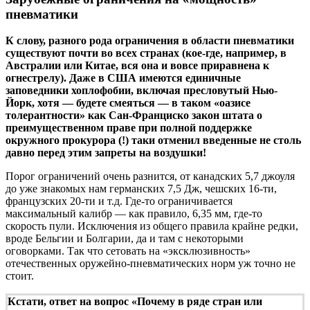
пневматики
К слову, разного рода ограничения в области пневматики
существуют почти во всех странах (кое-где, например, в
Австралии или Китае, вся она и вовсе приравнена к
огнестрелу). Даже в США имеются единичные
заповедники хоплофобии, включая пресловутый Нью-
Йорк, хотя — будете смеяться — в таком «оазисе
толерантности» как Сан-Франциско закон штата о
преимущественном праве при полной поддержке
окружного прокурора (!) таки отменил введенные не столь
давно перед этим запреты на воздушки!
Порог ограничений очень разнится, от канадских 5,7 джоуля
до уже знакомых нам германских 7,5 Дж, чешских 16-ти,
французских 20-ти и т.д. Где-то ограничивается
максимальный калибр — как правило, 6,35 мм, где-то
скорость пули. Исключения из общего правила крайне редки,
вроде Бельгии и Болгарии, да и там с некоторыми
оговорками. Так что сетовать на «эксклюзивность»
отечественных оружейно-пневматических норм уж точно не
стоит.
Кстати, ответ на вопрос «Почему в ряде стран или