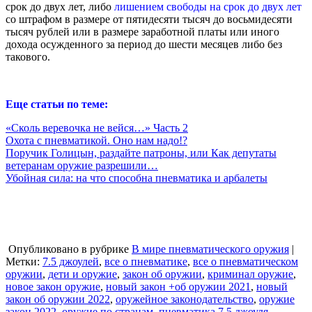
срок до двух лет, либо
лишением свободы на срок до двух лет
со штрафом в размере от пятидесяти тысяч до восьмидесяти
тысяч рублей или в размере заработной платы или иного
дохода осужденного за период до шести месяцев либо без
такового.
Еще статьи по теме:
«Сколь веревочка не вейся…» Часть 2
Охота с пневматикой. Оно нам надо!?
Поручик Голицын, раздайте патроны, или Как депутаты
ветеранам оружие разрешили…
Убойная сила: на что способна пневматика и арбалеты
Опубликовано в рубрике
В мире пневматического оружия
|
Метки:
7.5 джоулей
,
все о пневматике
,
все о пневматическом
оружии
,
дети и оружие
,
закон об оружии
,
криминал оружие
,
новое закон оружие
,
новый закон +об оружии 2021
,
новый
закон об оружии 2022
,
оружейное законодательство
,
оружие
закон 2022
,
оружие по странам
,
пневматика 7.5 джоуля
,