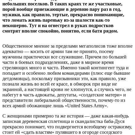
небольших поселков. В таких краях те же участковые,
порой вообще приезжающие в деревню пару раз в год,
мужики, как правило, тертые, прекрасно понимающие,
что ломать жизнь пареньку из-за шалости как-то
некошерно. Тут и на огнестрел в руках подростков
смотрят вполне спокойно, понятно, если батя рядом.
Общественное мнение за пределами мегаполисов тоже вполне
адекватно — косить от армии там не принято, посему
мужчины практически все служившие. Причем по большей
части в боевых подразделениях, даже в мирное время
стреляющих много и часто. Именно такой контингент туда и
попадает и особенно любим командирами (плюс еще бывшие
детдомовцы), поскольку призывники эти, как правило, уже
познали жизнь во всей ее красе, в обморок при виде не
экранной, а настоящей крови не хлопнутся, а случись чего, не
набегут в часть адвокаты, депутаты, «солдатские матери» и
представители либеральной общественности, почему-то из
всех армий обожающие лишь «United States Army».
С женщинами примерно та же история — даже какая-нибудь
записная деревенская сплетница и скандалистка баба-Дуся
прекрасно понимает, что подвергнется всеобщему остракизму,
стоит ей «сдать властям» пулявшего в огороде соседского