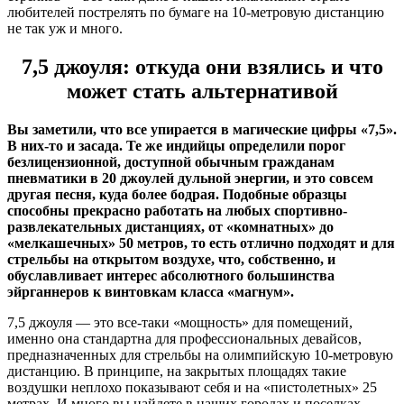
любителей пострелять по бумаге на 10-метровую дистанцию
не так уж и много.
7,5 джоуля: откуда они взялись и что
может стать альтернативой
Вы заметили, что все упирается в магические цифры «7,5».
В них-то и засада. Те же индийцы определили порог
безлицензионной, доступной обычным гражданам
пневматики в 20 джоулей дульной энергии, и это совсем
другая песня, куда более бодрая. Подобные образцы
способны прекрасно работать на любых спортивно-
развлекательных дистанциях, от «комнатных» до
«мелкашечных» 50 метров, то есть отлично подходят и для
стрельбы на открытом воздухе, что, собственно, и
обуславливает интерес абсолютного большинства
эйрганнеров к винтовкам класса «магнум».
7,5 джоуля — это все-таки «мощность» для помещений,
именно она стандартна для профессиональных девайсов,
предназначенных для стрельбы на олимпийскую 10-метровую
дистанцию. В принципе, на закрытых площадях такие
воздушки неплохо показывают себя и на «пистолетных» 25
метрах. И много вы найдете в наших городах и поселках