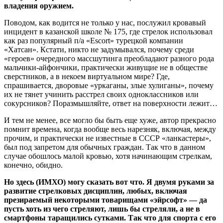
владения оружием.
Поводом, как водится не только у нас, послужил кровавый
инцидент в казанской школе № 175, где стрелок использовал
как раз популярный п/а «Escort» турецкой компании
«Хатсан». Кстати, никто не задумывался, почему среди
«героев» очередного массшутинга преобладают разного рода
мальчики-айфончики, практически живущие не в обществе
сверстников, а в некоем виртуальном мире? Где,
спрашивается, дворовые «уркаганы, злые хулиганы», почему
их не тянет учинить расстрел своих одноклассников или
сокурсников? Поразмышляйте, ответ на поверхности лежит…
И тем не менее, все могло бы быть еще хуже, автор прекрасно
помнит времена, когда вообще весь нарезняк, включая, между
прочим, и практически не известные в СССР «ланкастеры»,
был под запретом для обычных граждан. Так что в данном
случае обошлось малой кровью, хотя начинающим стрелкам,
конечно, обидно.
Но здесь (ИМХО) могу сказать вот что. Я двумя руками за
развитие стрелковых дисциплин, любых, включая
презираемый некоторыми товарищами «эйрсофт» — да
пусть хоть из чего стреляют, лишь бы стреляли, а не в
смартфоны таращились сутками. Так что для спорта с его