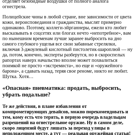
отделяет безобидные воздушки от полного аналога
огнестрела.
Полицейские чины в любой стране, вне зависимости от цвета
кожи, вероисповедания и гражданства, мыслят примерно
одинаково. Поэтому, коллеги-эйрганнеры, ежели кто любит
высказывать в соцсетях или блогах нечто «непотребное», вам
по нынешним временам лучше заранее выбросить на дно
самого глубокого ущелья все свои забавные стрелялки,
включая 3-джоулевый кислотный пистолетик-шароплюй — ну
да, потом, конечно, эксперты разберутся, но в скороспелых
рапортах наверх начальство вполне может похвалиться
поимкой не просто «экстремиста», но еще и «оружейного
барона», а сдавать назад, теряя свое реноме, никто не любит.
Шутка. Хотя…
«Опасная» пневматика: продать, выбросить,
убрать подальше?
Те же действия, в плане избавления от
компрометирующих девайсов, можно порекомендовать и
тем, кому есть что терять, в первую очередь владельцам
разрешений на огнестрельное оружие. Ну в самом деле,
скоро лицензий будут лишать за переход улицы в
неположенном месте, а тут — реальная оружейная статья!