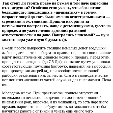
Так стоит ли терять право на ружья и тем паче карабины
из-за игрушки? Особенно если учесть, что абсолютное
большинство пришедших в «пневматику» в зрелом
возрасте людей до того были именно огнестрельщиками —
стрелками и охотниками. Пришли как раз из-за
возможности пострелять, чаще с детьми/внуками, где-то на
природе, а до ужесточения административной
ответственности и на даче. Поигрались с пневмой? — ну и
хватит, пора уже о душЕ думать :)).
Ежели просто выбросить стоящие немалых денег воздушки
жаба не дает — что в общем-то правильно, — то свои ставшие
вдруг нежелательными девайсы можно и продать, перед этим
приведя их в исходное (до 7,5 Дж) состояние путем установки
соответствующей пружины (которую, надеемся, не выбросили
при проведении апгрейда), или вообще после неполной
разборки реализовать как запчасти, благо в законодательстве
нет понятия «основных частей оружия» для пневматики. Пока
нет.
Молодежь жалко. При практически полном отсутствии
возможности легально пострелять из достаточно мощной
пневматики (как, впрочем, и из мелкашек), то есть нарезного
оружия, парни отныне не будут иметь возможности хотя бы
научиться работе с оптикой и узнать еще много чего