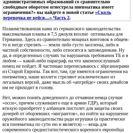
административных образований со сравнительно
свободным оборотом огнестрела пневматика имеет
ограничения?» вы найдете в новой статье
«Сколь
веревочка не вейся…» Часть 2
.
Позаимствованная нами из германского законодательства
максимальная планка в 7,5 джоуля вполне оптимальна для
Германии. Здесь из сравнительно мощных винтовок в общем-
то и негде стрелять — земли либо густо заселены, либо в
частной собственности, либо относятся к заповедникам. Ну
да, в определенных случаях ты нарушаешь требования ТБ и в
любом — какой-либо параграф, на что законопослушный
немец не пойдет. Я частенько переписываюсь с эйрганнерами
из Старой Европы. Так вот, там, где имеются ограничения на
пневматику, наши коллеги стреляют исключительно из
легальных версий, даже мысль об «апгрейде» своих девайсов
им не приходит в голову.
Нет, можно понять доведенного до отчаяния немца (лучше
«осси», причем служившего еще в армии ГДР), который
втихую приобретет у албанцев пистолет для защиты своих
дочерей от оборзевших «мигрантов», но пойти на нарушение
оружейного законодательства ради игрушки (а практически
вся пневматика по сути ею и является) — вещь для
современного среднестатистического коренного европейца