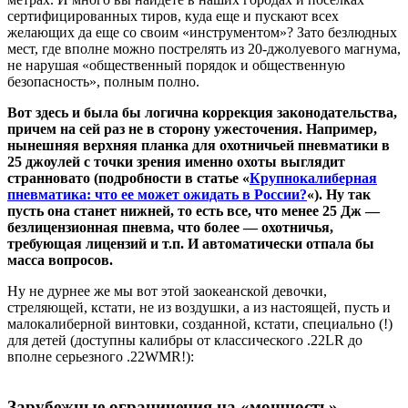
сертифицированных тиров, куда еще и пускают всех
желающих да еще со своим «инструментом»? Зато безлюдных
мест, где вполне можно пострелять из 20-джолуевого магнума,
не нарушая «общественный порядок и общественную
безопасность», полным полно.
Вот здесь и была бы логична коррекция законодательства,
причем на сей раз не в сторону ужесточения. Например,
нынешняя верхняя планка для охотничьей пневматики в
25 джоулей с точки зрения именно охоты выглядит
странновато (подробности в статье «
Крупнокалиберная
пневматика: что ее может ожидать в России?
«). Ну так
пусть она станет нижней, то есть все, что менее 25 Дж —
безлицензионная пневма, что более — охотничья,
требующая лицензий и т.п. И автоматически отпала бы
масса вопросов.
Ну не дурнее же мы вот этой заокеанской девочки,
стреляющей, кстати, не из воздушки, а из настоящей, пусть и
малокалиберной винтовки, созданной, кстати, специально (!)
для детей (доступны калибры от классического .22LR до
вполне серьезного .22WMR!):
Зарубежные ограничения на «мощность»