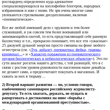
росгвардеец определенно куда адекватнее
специализирующихся на хоплофобии блогеров, народных
избранников и иже с ними. Не зря очень многие сами
увлекаются стрелковыми дисциплинами, включая
«пневматические».
Все же любой имевший дело с оружием и тем более
служивший, и уж совсем тем более воевавший или
занимающийся охотой, то есть представляющий себе раневую
баллистику и т.п., прекрасно понимает, что все эти «ужасные»
25 джоулей дульной энергии просто смешны на фоне любого
огнестрела (см. «
Лук, арбалет, пневматика: фейки, травмы,
криминал…
» и «
Характер поражения из пневматического
оружия биологических и небиологических объектов
«). Это по
сути аналог рогаток нашего детства, с той разницей, что в с
связи с ростом уровня рукожопости населения ныне девайсы
не делают сами, а предпочитают покупать в магазинах. И
сажать за них в тюрьму…
2) Второй вариант развития — по, условно говоря,
озабоченному самопиаром российскому журналисту-
депутату. То есть хватать, держать, не пущать и
рапортовать о достижениях на ниве «борьбы с
международной организованной преступностью».