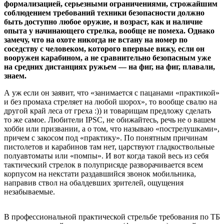
формализацией, серьезными ограничениями, строжайшим
соблюдением требований техники безопасности должно
быть доступно любое оружие, и возраст, как и наличие
опыта у начинающего стрелка, вообще не помеха. Однако
замечу, что на охоте никогда не встану на номер по
соседству с человеком, которого впервые вижу, если он
вооружен карабином, а не сравнительно безопасным уже
на средних дистанциях ружьем — на фиг, на фиг, плавали,
знаем.
А уж если он заявит, что «занимается с пацанами «практикой»
и без промаха стреляет на любой шорох», то вообще свалю на
другой край леса от греха :)) и товарищам предложу сделать
то же самое. Любители IPSC, не обижайтесь, речь не о вашем
хобби или призвании, а о том, что называю «пострелушками»,
причем с закосом под «практику». По понятным причинам
пистолетов и карабинов там нет, царствуют гладкоствольные
полуавтоматы или «помпы». И вот когда такой весь из себя
тактический стрелок в полуприсяде разворачивается всем
корпусом на некстати раздавшийся звонок мобильника,
направив ствол на обалдевших зрителей, ощущения
незабываемые.
В профессиональной практической стрельбе требования по ТБ