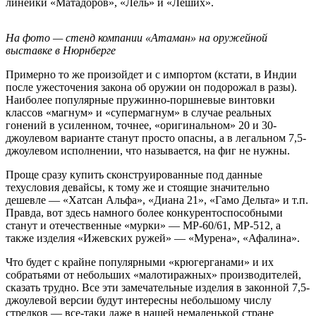
линейки «Матадоров», «Лель» и «Леших».
На фото — стенд компании «Атаман» на оружейной
выставке в Нюрнберге
Примерно то же произойдет и с импортом (кстати, в Индии
после ужесточения закона об оружии он подорожал в разы).
Наиболее популярные пружинно-поршневые винтовки
классов «магнум» и «супермагнум» в случае реальных
гонений в усиленном, точнее, «оригинальном» 20 и 30-
джоулевом варианте станут просто опасны, а в легальном 7,5-
джоулевом исполнении, что называется, на фиг не нужны.
Проще сразу купить сконструированные под данные
техусловия девайсы, к тому же и стоящие значительно
дешевле — «Хатсан Альфа», «Диана 21», «Гамо Дельта» и т.п.
Правда, вот здесь намного более конкурентоспособными
станут и отечественные «мурки» — МР-60/61, МР-512, а
также изделия «Ижевских ружей» — «Мурена», «Афалина».
Что будет с крайне популярными «крюгерганами» и их
собратьями от небольших «малотиражных» производителей,
сказать трудно. Все эти замечательные изделия в законной 7,5-
джоулевой версии будут интересны небольшому числу
стрелков — все-таки даже в нашей немаленькой стране