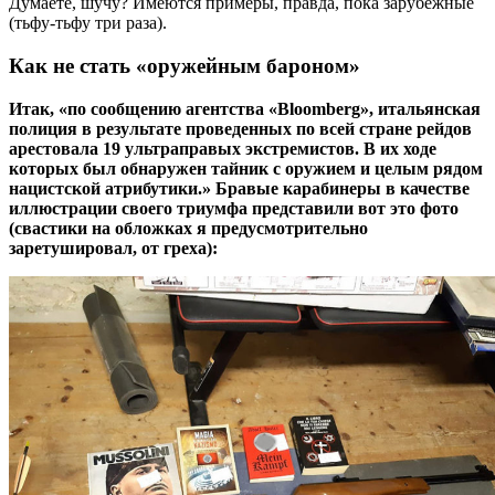
Думаете, шучу? Имеются примеры, правда, пока зарубежные
(тьфу-тьфу три раза).
Как не стать «оружейным бароном»
Итак, «по сообщению агентства «Bloomberg», итальянская
полиция в результате проведенных по всей стране рейдов
арестовала 19 ультраправых экстремистов. В их ходе
которых был обнаружен тайник с оружием и целым рядом
нацистской атрибутики.» Бравые карабинеры в качестве
иллюстрации своего триумфа представили вот это фото
(свастики на обложках я предусмотрительно
заретушировал, от греха):