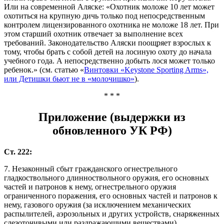
Или на современной Аляске: «Охотник моложе 10 лет может
охотиться на крупную дичь только под непосредственным
контролем лицензированного охотника не моложе 18 лет. При
этом старший охотник отвечает за выполнение всех
требований. Законодательство Аляски поощряет взрослых к
тому, чтобы брать с собой детей на лосиную охоту до начала
учебного года. А непосредственно добыть лося может только
ребенок.» (см. статью «
Винтовки «Keystone Sporting Arms»,
или Детишки бьют не в «молочишко»
).
* * *
Приложение (выдержки из
обновленного УК РФ)
Ст. 222:
7. Незаконный сбыт гражданского огнестрельного
гладкоствольного длинноствольного оружия, его основных
частей и патронов к нему, огнестрельного оружия
ограниченного поражения, его основных частей и патронов к
нему, газового оружия (за исключением механических
распылителей, аэрозольных и других устройств, снаряженных
слезоточивыми или раздражающими веществами),