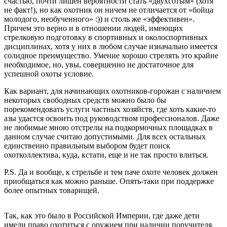
счастью, почти лишен вероятности стать «двухсотым» (хотя
не факт!), но как охотник он ничем не отличается от «бойца
молодого, необученного» :)) и столь же «эффективен».
Причем это верно и в отношении людей, имеющих
стрелковую подготовку в спортивных и околоспортивных
дисциплинах, хотя у них в любом случае изначально имеется
солидное преимущество. Умение хорошо стрелять это крайне
необходимое, но, увы, совершенно не достаточное для
успешной охоты условие.
Как вариант, для начинающих охотников-горожан с наличием
некоторых свободных средств можно было бы
порекомендовать услуги частных хозяйств, где хоть какие-то
азы удастся освоить под руководством профессионалов. Даже
не любимые мною отстрелы на подкормочных площадках в
данном случае считаю допустимыми. Для всех остальных
единственно правильным выбором будет поиск
охотколлектива, куда, кстати, еще и не так просто влиться.
P.S. Да и вообще, к стрельбе и тем паче охоте человек должен
приобщаться как можно раньше. Опять-таки при поддержке
более опытных товарищей.
Так, как это было в Российской Империи, где даже дети
имели право охотиться с оружием при наличии поручителя.