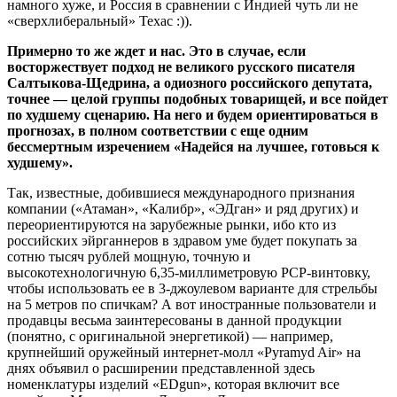
намного хуже, и Россия в сравнении с Индией чуть ли не
«сверхлиберальный» Техас :)).
Примерно то же ждет и нас. Это в случае, если
восторжествует подход не великого русского писателя
Салтыкова-Щедрина, а одиозного российского депутата,
точнее — целой группы подобных товарищей, и все пойдет
по худшему сценарию. На него и будем ориентироваться в
прогнозах, в полном соответствии с еще одним
бессмертным изречением «Надейся на лучшее, готовься к
худшему».
Так, известные, добившиеся международного признания
компании («Атаман», «Калибр», «ЭДган» и ряд других) и
переориентируются на зарубежные рынки, ибо кто из
российских эйрганнеров в здравом уме будет покупать за
сотню тысяч рублей мощную, точную и
высокотехнологичную 6,35-миллиметровую PCP-винтовку,
чтобы использовать ее в 3-джоулевом варианте для стрельбы
на 5 метров по спичкам? А вот иностранные пользователи и
продавцы весьма заинтересованы в данной продукции
(понятно, с оригинальной энергетикой) — например,
крупнейший оружейный интернет-молл «Pyramyd Air» на
днях объявил о расширении представленной здесь
номенклатуры изделий «EDgun», которая включит все