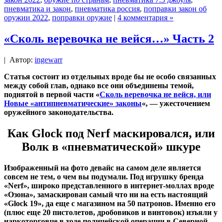
пневматика и закон
,
пневматика россия
,
поправки закон об
оружии 2022
,
поправки оружие
|
4 комментария »
«Сколь веревочка не вейся…» Часть 2
|
Автор:
ingewarr
Статья состоит из отдельных вроде бы не особо связанных
между собой глав, однако все они объединены темой,
поднятой в первой части «
Сколь веревочка не вейся, или
Новые «антипневматические» законы
«, — ужесточением
оружейного законодательства.
Как Glock под Nerf маскировался, или
Волк в «пневматической» шкуре
Изображенный на фото девайс на самом деле является
совсем не тем, о чем вы подумали. Под игрушку бренда
«Nerf», широко представленного в интернет-моллах вроде
«Озона», замаскирован самый что ни на есть настоящий
«Glock 19», да еще с магазином на 50 патронов. Именно его
(плюс еще 20 пистолетов, дробовиков и винтовок) изъяли у
наркоторговце в ходе полицейской операции в Северной