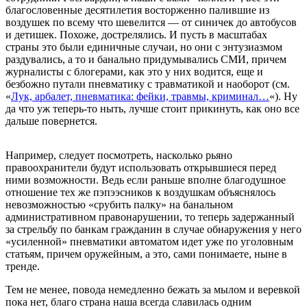
благословенные десятилетия восторженно палившие из
воздушек по всему что шевелится — от синичек до автобусов
и детишек. Похоже, дострелялись. И пусть в масштабах
страны это были единичные случаи, но они с энтузиазмом
раздувались, а то и банально придумывались СМИ, причем
журналисты с блогерами, как это у них водится, еще и
безбожно путали пневматику с травматикой и наоборот (см.
«
Лук, арбалет, пневматика: фейки, травмы, криминал…
«). Ну
да что уж теперь-то ныть, лучше стоит прикинуть, как оно все
дальше повернется.
Например, следует посмотреть, насколько рьяно
правоохранители будут использовать открывшиеся перед
ними возможности. Ведь если раньше вполне благодушное
отношение тех же пэпээсников к воздушкам объяснялось
невозможностью «срубить палку» на банальном
административном правонарушении, то теперь задержанный
за стрельбу по банкам гражданин в случае обнаружения у него
«усиленной» пневматики автоматом идет уже по уголовным
статьям, причем оружейным, а это, сами понимаете, ныне в
тренде.
Тем не менее, повода немедленно бежать за мылом и веревкой
пока нет, благо страна наша всегда славилась одним