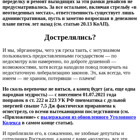
переделку и ремонт выходящих за эти рамки девайсов не
предусматривалось. За все остальное, включая стрельбу «в
неотведенных местах», ответственность существует лишь
административная, пусть и заметно возросшая в денежном
плане пяток лет назад (см. статью 20.13 КоАП).
Дострелялись?
И мы, эйрганнеры, чего уж греха таить, с энтузиазмом
пользовались предоставленными государством — по
недосмотру или намеренно, по доброте душевной —
возможностями, хотя всегда находили повод поворчать на
недостаточную либерализацию законов. Эх, как всегда, что
имеем — не храним, потерявши — плачем!
Но сколь веревочке не виться, а конец будет (ага, еще одна
народная мудрость) — с внесением 01.07.2021 года
поправок в ст. 222 и 223 УК РФ пневматика с дульной
энергией свыше 7,5 Дж фактически приравнена к
огнестрелу, со всеми вытекающими последствиями (см.
«Приложение» с
выдержками из обновленного Уголовного
Кодекса
в самом конце статьи).
И приблизили его, к сожалению, не злобные депутаты и
сотрудники Росгвардии, а наши с вами «коллеги», все эти