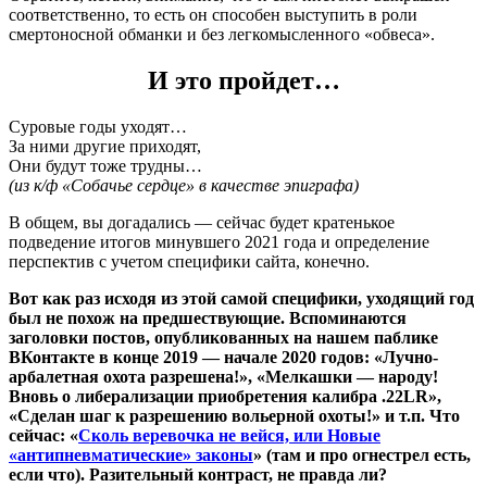
соответственно, то есть он способен выступить в роли
смертоносной обманки и без легкомысленного «обвеса».
И это пройдет…
Суровые годы уходят…
За ними другие приходят,
Они будут тоже трудны…
(из к/ф «Собачье сердце» в качестве эпиграфа)
В общем, вы догадались — сейчас будет кратенькое
подведение итогов минувшего 2021 года и определение
перспектив с учетом специфики сайта, конечно.
Вот как раз исходя из этой самой специфики, уходящий год
был не похож на предшествующие. Вспоминаются
заголовки постов, опубликованных на нашем паблике
ВКонтакте в конце 2019 — начале 2020 годов: «Лучно-
арбалетная охота разрешена!», «Мелкашки — народу!
Вновь о либерализации приобретения калибра .22LR»,
«Сделан шаг к разрешению вольерной охоты!» и т.п. Что
сейчас: «
Сколь веревочка не вейся, или Новые
«антипневматические» законы
» (там и про огнестрел есть,
если что). Разительный контраст, не правда ли?