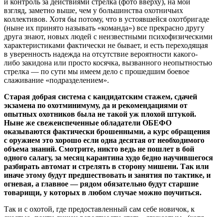
и контроль за действиями стрелка (фото вверху), на мой
взгляд, заметно выше, чем у большинства охотничьих
коллективов. Хотя бы потому, что в устоявшейся охотбригаде
(ныне их принято называть «команда») все прекрасно другу
друга знают, новых людей с неизвестными психофизическими
характеристиками фактически не бывает, и есть переходящая
в уверенность надежда на отсутствие вероятности какого-
либо закидона или просто косячка, вызванного неопытностью
стрелка — по сути мы имеем дело с прошедшим боевое
слаживание «подразделением».
Старая добрая система с кандидатским стажем, сдачей
экзамена по охотминимуму, да и рекомендациями от
опытных охотников была не такой уж плохой штукой.
Ныне же свежеиспеченные обладатели ОБЕФО
оказываются фактически брошенными, а курс обращения
с оружием это хорошо если одна десятая от необходимого
объема знаний. Смотрите, никто ведь не пошлет в бой
одного салагу, за месяц карантина худо бедно научившегося
разбирать автомат и стрелять в сторону мишени. Так или
иначе этому будут предшествовать и занятия по тактике, и
огневая, а главное — рядом обязательно будут старшие
товарищи, у которых в любом случае можно поучиться.
Так и с охотой, где предоставленный сам себе новичок, к