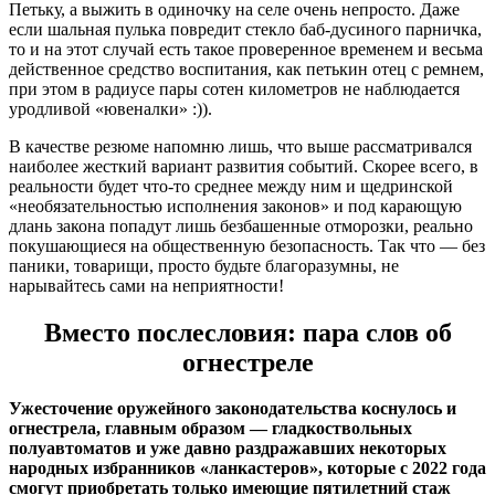
Петьку, а выжить в одиночку на селе очень непросто. Даже
если шальная пулька повредит стекло баб-дусиного парничка,
то и на этот случай есть такое проверенное временем и весьма
действенное средство воспитания, как петькин отец с ремнем,
при этом в радиусе пары сотен километров не наблюдается
уродливой «ювеналки» :)).
В качестве резюме напомню лишь, что выше рассматривался
наиболее жесткий вариант развития событий. Скорее всего, в
реальности будет что-то среднее между ним и щедринской
«необязательностью исполнения законов» и под карающую
длань закона попадут лишь безбашенные отморозки, реально
покушающиеся на общественную безопасность. Так что — без
паники, товарищи, просто будьте благоразумны, не
нарывайтесь сами на неприятности!
Вместо послесловия: пара слов об
огнестреле
Ужесточение оружейного законодательства коснулось и
огнестрела, главным образом — гладкоствольных
полуавтоматов и уже давно раздражавших некоторых
народных избранников «ланкастеров», которые с 2022 года
смогут приобретать только имеющие пятилетний стаж