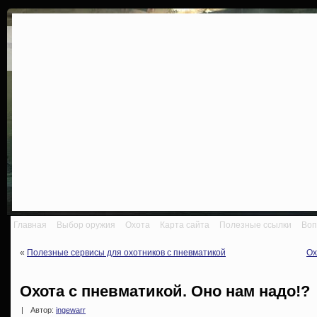
Главная
Выбор оружия
Охота
Карта сайта
Полезные ссылки
Воп
«
Полезные сервисы для охотников с пневматикой
Ох
Охота с пневматикой. Оно нам надо!?
|
Автор:
ingewarr