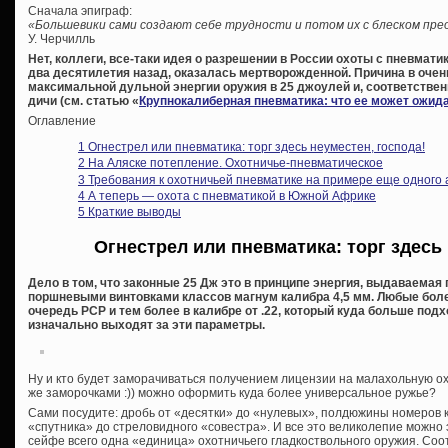
Сначала эпиграф:
«Большевики сами создают себе трудности и потом их с блеском пр
У. Черчилль
Нет, коллеги, все-таки идея о разрешении в России охоты с пневмат
два десятилетия назад, оказалась мертворожденной. Причина в очен
максимальной дульной энергии оружия в 25 джоулей и, соответств
дичи (см. статью «
Крупнокалиберная пневматика: что ее может ожида
Оглавление
1
Огнестрел или пневматика: торг здесь неуместен, господа!
2
На Аляске потепление. Охотничье-пневматическое
3
Требования к охотничьей пневматике на примере еще одного 
4
А теперь — охота с пневматикой в Южной Африке
5
Краткие выводы
Огнестрел или пневматика: торг здесь 
Дело в том, что законные 25 Дж это в принципе энергия, выдаваема
поршневыми винтовками классов магнум калибра 4,5 мм. Любые бол
очередь PCP и тем более в калибре от .22, который куда больше подх
изначально выходят за эти параметры.
Ну и кто будет заморачиваться получением лицензии на малахольную ох
же заморочками :)) можно оформить куда более универсальное ружье?
Сами посудите: дробь от «десятки» до «нулевых», полдюжины номеров к
«спутника» до стреловидного «совестра». И все это великолепие можно
сейфе всего одна «единица» охотничьего гладкоствольного оружия. Соот