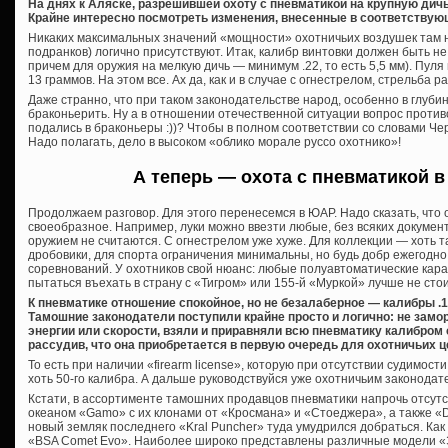
На днях к Аляске, разрешившей охоту с пневматикой на крупную дич
Крайне интересно посмотреть изменения, внесенные в соответствую
Никаких максимальных значений «мощности» охотничьих воздушек там 
подранков) логично присутствуют. Итак, калибр винтовки должен быть не 
причем для оружия на мелкую дичь — минимум .22, то есть 5,5 мм). Пуля
13 граммов. На этом все. Ах да, как и в случае с огнестрелом, стрельба
Даже странно, что при таком законодательстве народ, особенно в глуби
браконьерить. Ну а в отношении отечественной ситуации вопрос противо
подались в браконьеры :))? Чтобы в полном соответствии со словами Че
Надо полагать, дело в высоком «облико морале руссо охотнико»!
А теперь — охота с пневматикой 
Продолжаем разговор. Для этого перенесемся в ЮАР. Надо сказать, что
своеобразное. Например, луки можно ввезти любые, без всяких документ
оружием не считаются. С огнестрелом уже хуже. Для коллекции — хоть 
дробовики, для спорта ограничения минимальны, но будь добр ежегодно
соревнований. У охотников свой нюанс: любые полуавтоматические кара
пытаться въехать в страну с «Тигром» или 155-й «Муркой» лучше не стои
К пневматике отношение спокойное, но не безалаберное — калибры .1
Тамошние законодатели поступили крайне просто и логично: не зам
энергии или скорости, взяли и приравняли всю пневматику калибром 
рассудив, что она приобретается в первую очередь для охотничьих ц
То есть при наличии «firearm license», которую при отсутствии судимос
хоть 50-го калибра. А дальше руководствуйся уже охотничьим законода
Кстати, в ассортименте тамошних продавцов пневматики напрочь отсутс
океаном «Gamo» с их клонами от «Кросмана» и «Стоеджера», а также «D
новый земляк последнего «Kral Puncher» туда умудрился добраться. Как
«BSA Comet Evo». Наиболее широко представлены различные модели «