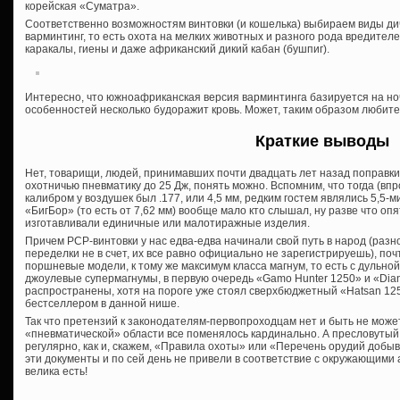
корейская «Суматра».
Соответственно возможностям винтовки (и кошелька) выбираем виды ди
варминтинг, то есть охота на мелких животных и разного рода вредителе
каракалы, гиены и даже африканский дикий кабан (бушпиг).
Интересно, что южноафриканская версия варминтинга базируется на ноч
особенностей несколько будоражит кровь. Может, таким образом любит
Краткие выводы
Нет, товарищи, людей, принимавших почти двадцать лет назад поправки
охотничью пневматику до 25 Дж, понять можно. Вспомним, что тогда (впр
калибром у воздушек был .177, или 4,5 мм, редким гостем являлись 5,5
«БигБор» (то есть от 7,62 мм) вообще мало кто слышал, ну разве что о
изготавливали единичные или малотиражные изделия.
Причем PCP-винтовки у нас едва-едва начинали свой путь в народ (разн
переделки не в счет, их все равно официально не зарегистрируешь), по
поршневые модели, к тому же максимум класса магнум, то есть с дульной
джоулевые супермагнумы, в первую очередь «Gamo Hunter 1250» и «Dian
распространены, хотя на пороге уже стоял сверхбюджетный «Hatsan 125
бестселлером в данной нише.
Так что претензий к законодателям-первопроходцам нет и быть не може
«пневматической» области все поменялось кардинально. А пресловуты
регулярно, как и, скажем, «Правила охоты» или «Перечень орудий добы
эти документы и по сей день не привели в соответствие с окружающим
велика есть!