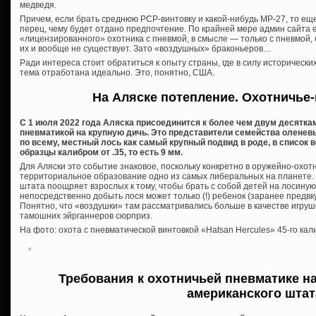
медведя.
Причем, если брать среднюю PCP-винтовку и какой-нибудь МР-27, то еще
перец, чему будет отдано предпочтение. По крайней мере админ сайта 
«лицензированного» охотника с пневмой, в смысле — только с пневмой,
их и вообще не существует. Зато «воздушных» браконьеров…
Ради интереса стоит обратиться к опыту страны, где в силу историческ
тема отработана идеально. Это, понятно, США.
На Аляске потепление. Охотничье
С 1 июля 2022 года Аляска присоединится к более чем двум десяткам
пневматикой на крупную дичь. Это представители семейства оленев
по всему, местный лось как самый крупный подвид в роде, в список 
образцы калибром от .35, то есть 9 мм.
Для Аляски это событие знаковое, поскольку конкретно в оружейно-охо
территориальное образование одно из самых либеральных на планете. Ч
штата поощряет взрослых к тому, чтобы брать с собой детей на лосиную
непосредственно добыть лося может только (!) ребенок (заранее предвк
Понятно, что «воздушки» там рассматривались больше в качестве игруш
тамошних эйрганнеров сюрприз.
На фото: охота с пневматической винтовкой «Hatsan Hercules» 45-го кал
Требования к охотничьей пневматике н
американского штат