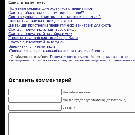
Еще статьи по теме:
Полезные сервисы для охотников с пневматикой
Охота с арбалетом: оно нам тоже не надо!?
Охота с луком и арбалетом — так можно или нельзя?
Пневматические винтовки для охоты
Дистанции пристрелки пневматической винтовки для охоты
Охота с пневматикой: найти свою нишу
Охота с пневматикой на зайца и утку
С пневматической винтовкой на рябчика
Охота с пневматикой на голубей
Варминтинг с пневматикой
Убойная сила: на что способна пневматика и арбалеты
Опубликовано в рубрике
Пневматическое оружие
| Метки:
воздушка для охоты
,
законодательство
,
охота пневматика
,
охотничье законодательство
,
пневматика и
Оставить комментарий
Имя (обязательно)
Mail (не будет опубликовано) (обязательно)
Вебсайт