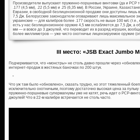
Производители выпускают пружинно-поршневые винтовки (да и PCP тож
.177 (4,5 мм), .22 (5,5 мм) и .25 (6,35 мм). В России, Украине, Казахст
Евразии, в свободной безлицензионной продаже они доступны лишь в 
7,5 Дж. Белорусские законодатели оговаривают лишь максимальное зн
украинские — для калибров более .177 скорость не выше 100 м/с (т.е., 
есть у нас безлицензионное оружие 4,5 мм ослабляется до 7,5 Дж, а о
мм — и вовсе до 3 джоулей, что переводит их в разряд игрушек, вообщ
более миллиметров — уже чисто охотничье лицензируемое оружие (опя
III место: «JSB Exact Jumbo M
Подчеркивается, что «монстры» не столь давно прошли через «обновлени
интернет-продаж в жестяных баночках по 200 штук.
Что уж там было «обновлено», сказать трудно, но этот тяжеленный боеп
исключительно охотничьим, поэтому достаточно высокая цена за пульку 
пружинно-поршневые супермагнумы уже не катят, речь идет о PCP-винто
джоулей! Что в 22-м калибре встречается не столь часто.