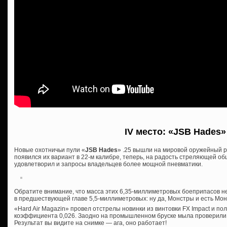
IV место: «JSB Hades»
Новые охотничьи пули «
JSB Hades
» .25 вышли на мировой оружейный р
появился их вариант в 22-м калибре, теперь, на радость стреляющей о
удовлетворил и запросы владельцев более мощной пневматики.
Обратите внимание, что масса этих 6,35-миллиметровых боеприпасов 
в предшествующей главе 5,5-миллиметровых: ну да, Монстры и есть Мон
«Hard Air Magazin» провел отстрелы новинки из винтовки FX Impact и по
коэффициента 0,026. Заодно на промышленном бруске мыла проверили 
Результат вы видите на снимке — ага, оно работает!