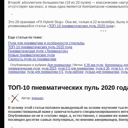
Второй: абсолютное большинство (19 из 20 пулек) — классические «кату
отсутствуют как класс, и лишь одна является боеприпасом «оживального
Это 26-грановая «FX Hybrid Slug». Она же, только в 22-м калибре, была 
упоминавшейся статье «
ТОП-10 пневматических пуль 2020 года
«.
* * *
Еще статьи по теме:
Пули для пневматики и особенности стрельбы
ТОП-10 пневматических пуль 2020 года
Пневматическая пуля «Терминатор»
Новые пневматические пули
Скорость пули из пневматики
Опубликовано в рубрике
Для пневматики
| Метки:
6 35 мм пули
,
боеприпасы дл
пневматические пули
,
пули 2023
,
пули 5 5 для пневматики
,
пули 6 35
,
пули h n
,
пу
пневматики
,
пули для пневматики 4 5
,
пули рейтинг
,
пульки для пневматики
,
пуль
ТОП-10 пневматических пуль 2020 год
|
Автор:
ingewarr
В основу этой статьи положен выведенный на основе изучения тысяч
позаимствованный нами у замечательного специализированного интер
Опубликован он не в «голом» виде, а, естественно, с нашими же ком
посвящен десятке самых популярных, по мнению американцев, боепр