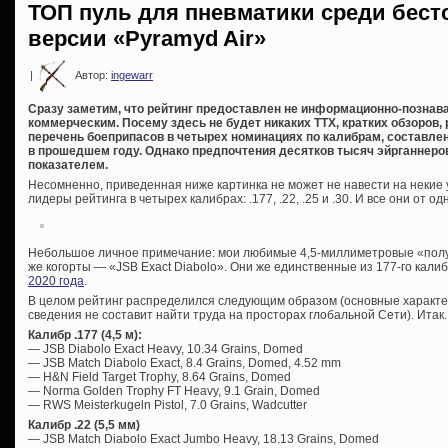
ТОП пуль для пневматики среди бестс
версии «Pyramyd Air»
|
Автор:
ingewarr
Сразу заметим, что рейтинг предоставлен не информационно-познав
коммерческим. Посему здесь не будет никаких ТТХ, кратких обзоров, 
перечень боеприпасов в четырех номинациях по калибрам, составл
в прошедшем году. Однако предпочтения десятков тысяч эйрганнер
показателем.
Несомненно, приведенная ниже картинка не может не навести на неки
лидеры рейтинга в четырех калибрах: .177, .22, .25 и .30. И все они от 
Небольшое личное примечание: мои любимые 4,5-миллиметровые «полугра
же когорты — «JSB Exact Diabolo». Они же единственные из 177-го кали
2020 года
.
В целом рейтинг распределился следующим образом (основные характе
сведения не составит найти труда на просторах глобальной Сети). Итак.
Калибр .177 (4,5 м):
— JSB Diabolo Exact Heavy, 10.34 Grains, Domed
— JSB Match Diabolo Exact, 8.4 Grains, Domed, 4.52 mm
— H&N Field Target Trophy, 8.64 Grains, Domed
— Norma Golden Trophy FT Heavy, 9.1 Grain, Domed
— RWS Meisterkugeln Pistol, 7.0 Grains, Wadcutter
Калибр .22 (5,5 мм)
— JSB Match Diabolo Exact Jumbo Heavy, 18.13 Grains, Domed