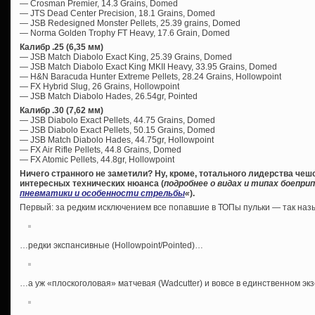
— Crosman Premier, 14.3 Grains, Domed
— JTS Dead Center Precision, 18.1 Grains, Domed
— JSB Redesigned Monster Pellets, 25.39 grains, Domed
— Norma Golden Trophy FT Heavy, 17.6 Grain, Domed
Калибр .25 (6,35 мм)
— JSB Match Diabolo Exact King, 25.39 Grains, Domed
— JSB Match Diabolo Exact King MKII Heavy, 33.95 Grains, Domed
— H&N Baracuda Hunter Extreme Pellets, 28.24 Grains, Hollowpoint
— FX Hybrid Slug, 26 Grains, Hollowpoint
— JSB Match Diabolo Hades, 26.54gr, Pointed
Калибр .30 (7,62 мм)
— JSB Diabolo Exact Pellets, 44.75 Grains, Domed
— JSB Diabolo Exact Pellets, 50.15 Grains, Domed
— JSB Match Diabolo Hades, 44.75gr, Hollowpoint
— FX Air Rifle Pellets, 44.8 Grains, Domed
— FX Atomic Pellets, 44.8gr, Hollowpoint
Ничего странного не заметили? Ну, кроме, тотального лидерства чеш
интересных технических нюанса (
подробнее о видах и типах боепри
пневматики и особенности стрельбы
«
).
Первый: за редким исключением все попавшие в ТОПы пульки — так н
…редки экспансивные (Hollowpoint/Pointed)…
…а уж «плоскоголовая» матчевая (Wadcutter) и вовсе в единственном эк