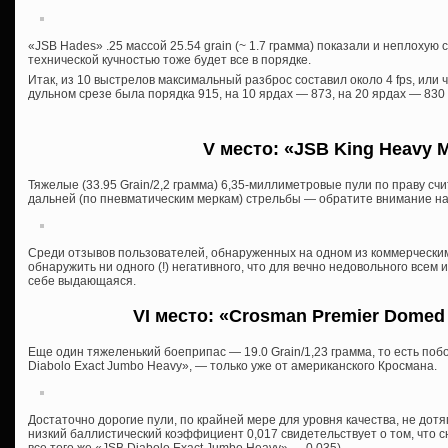
«JSB Hades» .25 массой 25.54 grain (~ 1.7 грамма) показали и неплохую с
технической кучностью тоже будет все в порядке.
Итак, из 10 выстрелов максимальный разброс составил около 4 fps, или ч
дульном срезе была порядка 915, на 10 ярдах — 873, на 20 ярдах — 830 
V место: «JSB King Heavy MK
Тяжелые (33.95 Grain/2,2 грамма) 6,35-миллиметровые пули по праву с
дальней (по пневматическим меркам) стрельбы — обратите внимание на
Среди отзывов пользователей, обнаруженных на одном из коммерческим
обнаружить ни одного (!) негативного, что для вечно недовольного всем и
себе выдающаяся.
VI место: «Crosman Premier Domed 
Еще один тяжеленький боеприпас — 19.0 Grain/1,23 грамма, то есть по
Diabolo Exact Jumbo Heavy», — только уже от американского Кросмана.
Достаточно дорогие пули, по крайней мере для уровня качества, не дотя
низкий баллистический коэффициент 0,017 свидетельствует о том, что с