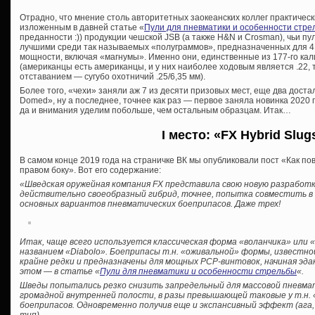
Отрадно, что мнение столь авторитетных заокеанских коллег практичес
изложенным в давней статье «
Пули для пневматики и особенности стре
преданности :)) продукции чешской JSB (а также H&N и Crosman), чьи пул
лучшими среди так называемых «полуграммов», предназначенных для 4
мощности, включая «магнумы». Именно они, единственные из 177-го кал
(американцы есть американцы, и у них наиболее ходовым является .22, 
отставанием — сугубо охотничий .25/6,35 мм).
Более того, «чехи» заняли аж 7 из десяти призовых мест, еще два доста
Domed», ну а последнее, точнее как раз — первое заняла новинка 2020 го
да и внимания уделим побольше, чем остальным образцам. Итак…
I место: «FX Hybrid Slug
В самом конце 2019 года на страничке ВК мы опубликовали пост «Как по
правом боку». Вот его содержание:
«Шведская оружейная компания FX представила свою новую разработку 
действительно своеобразный гибрид, точнее, попытка совместить в
основных вариантов пневматических боеприпасов. Даже трех!
Итак, чаще всего используется классическая форма «воланчика» или
названием «Diabolo». Боеприпасы т.н. «оживальной» формы, известно
крайне редки и предназначены для мощных PCP-винтовок, начиная эдак
этом — в статье «
Пули для пневматики и особенности стрельбы
«.
Шведы попытались резко снизить запредельный для массовой пневма
громадной внутренней полости, в разы превышающей таковые у т.н. «
боеприпасов. Одновременно получив еще и экспансивный эффект (ага