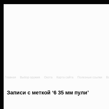
Главная
Выбор оружия
Охота
Карта сайта
Полезные ссылки
В
Записи с меткой ‘6 35 мм пули’