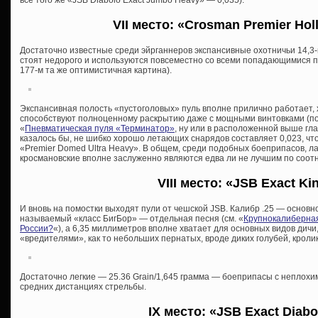
все того же «JSB Diabolo Exact Jumbo Heavy» — 0,035).
VII место: «Crosman Premier Holl
Достаточно известные среди эйрганнеров экспансивные охотничьи 14,3
стоят недорого и используются повсеместно со всеми попадающимися под 
177-м та же оптимистичная картина).
Экспансивная полость «пустоголовых» пуль вполне прилично работает, 
способствуют полноценному раскрытию даже с мощными винтовками (по
«
Пневматическая пуля «Терминатор»
, ну или в расположенной выше глав
казалось бы, не шибко хорошо летающих снарядов составляет 0,023, чт
«Premier Domed Ultra Heavy». В общем, среди подобных боеприпасов, л
кросмановские вполне заслуженно являются едва ли не лучшим по соот
VIII место: «JSB Exact Ki
И вновь на помостки выходят пули от чешской JSB. Калибр .25 — основн
называемый «класс БигБор» — отдельная песня (см. «
Крупнокалиберная
России?
«), а 6,35 миллиметров вполне хватает для основных видов дич
«вредителями», как то небольших пернатых, вроде диких голубей, кролико
Достаточно легкие — 25.36 Grain/1,645 грамма — боеприпасы с неплохи
средних дистанциях стрельбы.
IX место: «JSB Exact Diabo