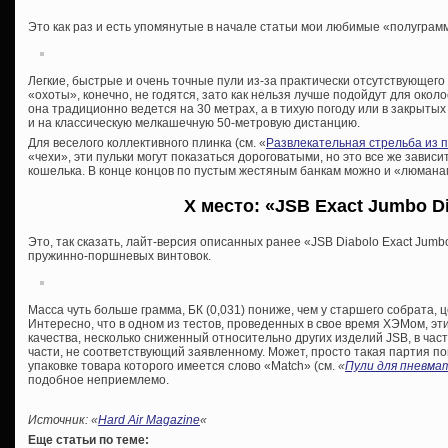
Это как раз и есть упомянутые в начале статьи мои любимые «полуграммы»
Легкие, быстрые и очень точные пули из-за практически отсутствующег
«охоты», конечно, не годятся, зато как нельзя лучше подойдут для око
она традиционно ведется на 30 метрах, а в тихую погоду или в закрыт
и на классическую мелкашечную 50-метровую дистанцию.
Для веселого коллективного плинка (см. «
Развлекательная стрельба из 
«чехи», эти пульки могут показаться дороговатыми, но это все же завис
кошелька. В конце концов по пустым жестяным банкам можно и «люман
X место: «JSB Exact Jumbo Di
Это, так сказать, лайт-версия описанных ранее «JSB Diabolo Exact Jum
пружинно-поршневых винтовок.
Масса чуть больше грамма, БК (0,031) пониже, чем у старшего собрата, 
Интересно, что в одном из тестов, проведенных в свое время ХЭМом, э
качества, несколько сниженный относительно других изделий JSB, в час
части, не соответствующий заявленному. Может, просто такая партия по
упаковке товара которого имеется слово «Match» (см.
«
Пули для пневма
подобное неприемлемо.
Источник: «
Hard Air Magazine
«
Еще статьи по теме: