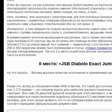
тип).
И все бы хорошо, но как в реалии эта фишка будет влиять на баллист
декларируют пригодность новинки именно для дальней стрельбы и за
небольшой полостью летают, мягко говоря, не очень, а тут…
Нет, понятно, что аналогия с огнестрелом, где для подобных боепр
наконечники», неуместна, главным образом из-за несопоставимых скор
залепили саму «дырочку» пластилином что ли, от греха :)).
Интересно, а что думают по поводу жизнеспособности самой идеи «H
именно с пулями оживального типа и, соответственно, мощными пне
В комментариях читатели высказывали различные, часто прямо против
надо пробовать! К счастью, мы не остались без помощи коллег-эйрганне
Shooter1721) за оперативный тест новинки — видеообзор с отстрелом эт
200 и 300 ярдов уже вскоре был опубликован в статье «
Новые пневматич
весьма обнадеживающие. Так что 1-е место в рейтинге вполне заслуженн
так и за исполнение.
II место: «JSB Diabolo Exact Jum
Ну что сказать… Весьма высокое качество исполнения и приемлемая цен
Разве что, вслед за обозревателями HAM отметим, что такой достаточно
или 1,175 грамма — не слишком хорош для наиболее распространенных
«магнум». Все-таки 20 джоулей дульной энергии для этого маловато, и 
заморачиваться перестволением подобных образцов в 5,5-миллиметров
калибры, для этого лучше выбрать что-то из супермагнумов или уж сраз
соответствующими официальными документами.