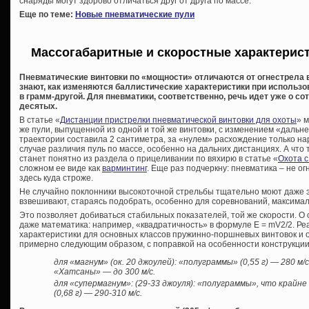
снаряды могут здорово отличаться друг от друга по массе.
Еще по теме:
Новые пневматические пули
Массогабаритные и скоростные характерист
Пневматические винтовки по «мощности» отличаются от огнестрела 
знают, как изменяются баллистические характеристики при использов
в грамм-другой. Для пневматики, соответственно, речь идет уже о со
десятых.
В статье «
Дистанции пристрелки пневматической винтовки для охоты
» 
же пули, выпущенной из одной и той же винтовки, с изменением «дальн
траектории составила 2 сантиметра, за «нулем» расхождение только на
случае различия пуль по массе, особенно на дальних дистанциях. А что 
станет понятно из раздела о прицеливании по вяхирю в статье «
Охота с
сложном ее виде как
варминтинг
. Еще раз подчеркну: пневматика – не о
здесь куда строже.
Не случайно поклонники высокоточной стрельбы тщательно моют даже э
взвешивают, стараясь подобрать, особенно для соревнований, максима
Это позволяет добиваться стабильных показателей, той же скорости. О
даже математика: например, «квадратичность» в формуле E = mV2/2. Ре
характеристики для основных классов пружинно-поршневых винтовок и 
примерно следующим образом, с поправкой на особенности конструкции и
для «магнум» (ок. 20 джоулей): «полуграммы» (0,55 г) — 280 м/с
«Хатсаны» — до 300 м/с.
для «супермагнум»: (29-33 джоуля): «полуграммы», что крайн
(0,68 г) — 290-310 м/с.