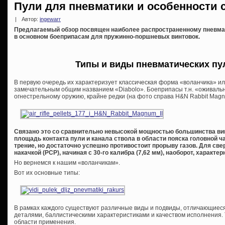
Пули для пневматики и особенности
|
Автор:
ingewarr
Предлагаемый обзор посвящен наиболее распространенному пневмати
в основном боеприпасам для пружинно-поршневых винтовок.
Типы и виды пневматических пул
В первую очередь их характеризует классическая форма «воланчика» ил
замечательным общим названием «Diabolo». Боеприпасы т.н. «оживаль
огнестрельному оружию, крайне редки (на фото справа H&N Rabbit Magnu
Связано это со сравнительно невысокой мощностью большинства
ви
площадь контакта пули и канала ствола в области пояска головной ч
трение, но достаточно успешно противостоит прорыву газов. Для св
накачкой (
PCP), начиная с 30-го калибра (7,62 мм), наоборот, харак
Но вернемся к нашим «воланчикам».
Вот их основные типы:
В рамках каждого существуют различные виды и подвиды, отличающиеся
деталями, баллистическими характеристиками и качеством исполнения. Т
области применения.