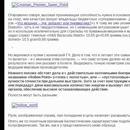
Откровенно говоря, высокая проникающая способность нужна в основно
на спор, чем зачастую грешат владельцы бюджетных «супермагнумов».
(см. «
Что мощнее – лук, арбалет или пневматика?
»). К тому же уже упо
Diabolo», хоть и не твердосплавные, но с неменьшим энтузиазмом шьют 
их я использую исключительно для стрельбы по бумажным мишеням и ма
задач служат тяжелые «H&N Baracuda Match» 10,65 gr»/0,69 грамма (на 
domed» 10.5 grain/0,68 грамма.
Но вернемся к пулям с конической ГЧ. Дело в том, что и летают эти сам
то вычитал – и с мнением этим согласен, — что само острие далеко не вс
результате чего они рыскают в полете. Выдержать точную геометрию сна
ведущим мировым производителям.
Немного похоже обстоят дела и с действительно охотничьими боепр
названием «
Hollow
Point
» («точка с полостью», или — «пустоголовые
кучности-точности при дальнем выстреле. Зато за счет конструкции
они передадут дичи максимальное количество энергии и вызовут л
органов, обеспечив высокое останавливающее действие.
Полости могут быть разными:
Пуля, изображенная справа, при попадании в цель начинает раскрыватьс
Опять же по понятным причинам баллистические характеристики подобн
полусферических. Так же, как и у представленного ниже образца.