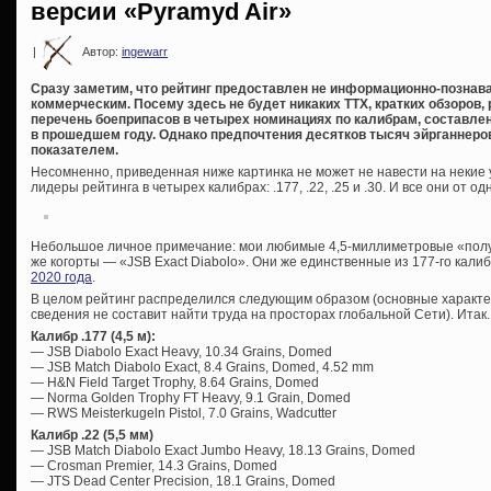
версии «Pyramyd Air»
|
Автор:
ingewarr
Сразу заметим, что рейтинг предоставлен не информационно-познав
коммерческим. Посему здесь не будет никаких ТТХ, кратких обзоров, 
перечень боеприпасов в четырех номинациях по калибрам, составл
в прошедшем году. Однако предпочтения десятков тысяч эйрганнер
показателем.
Несомненно, приведенная ниже картинка не может не навести на неки
лидеры рейтинга в четырех калибрах: .177, .22, .25 и .30. И все они от 
Небольшое личное примечание: мои любимые 4,5-миллиметровые «полугра
же когорты — «JSB Exact Diabolo». Они же единственные из 177-го кали
2020 года
.
В целом рейтинг распределился следующим образом (основные характе
сведения не составит найти труда на просторах глобальной Сети). Итак.
Калибр .177 (4,5 м):
— JSB Diabolo Exact Heavy, 10.34 Grains, Domed
— JSB Match Diabolo Exact, 8.4 Grains, Domed, 4.52 mm
— H&N Field Target Trophy, 8.64 Grains, Domed
— Norma Golden Trophy FT Heavy, 9.1 Grain, Domed
— RWS Meisterkugeln Pistol, 7.0 Grains, Wadcutter
Калибр .22 (5,5 мм)
— JSB Match Diabolo Exact Jumbo Heavy, 18.13 Grains, Domed
— Crosman Premier, 14.3 Grains, Domed
— JTS Dead Center Precision, 18.1 Grains, Domed