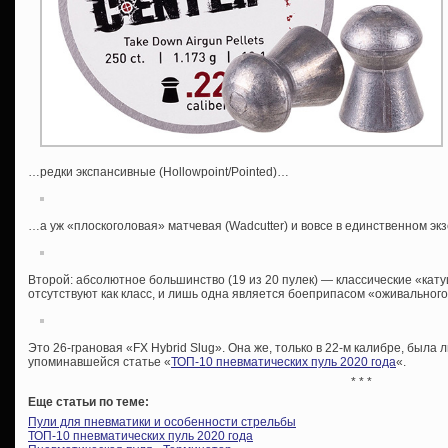
…редки экспансивные (Hollowpoint/Pointed)…
…а уж «плоскоголовая» матчевая (Wadcutter) и вовсе в единственном эк
Второй: абсолютное большинство (19 из 20 пулек) — классические «кату
отсутствуют как класс, и лишь одна является боеприпасом «оживального
Это 26-грановая «FX Hybrid Slug». Она же, только в 22-м калибре, была 
упоминавшейся статье «
ТОП-10 пневматических пуль 2020 года
«.
* * *
Еще статьи по теме:
Пули для пневматики и особенности стрельбы
ТОП-10 пневматических пуль 2020 года