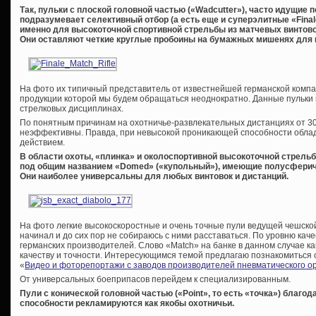
Так, пульки с плоской головной частью («
Wadcutter»), часто идущие 
подразумевает селективный отбор (а есть еще и суперэлитные «
Fina
именно для высокоточной спортивной стрельбы из матчевых винтовок
Они оставляют четкие круглые пробоины на бумажных мишенях для к
На фото их типичный представитель от известнейшей германской компани
продукции которой мы будем обращаться неоднократно. Данные пульки 
стрелковых дисциплинах.
По понятным причинам на охотничье-развлекательных дистанциях от 30
неэффективны. Правда, при невысокой проникающей способности об
действием.
В области охоты, «плинка» и околоспортивной высокоточной стрель
под общим названием «
Domed
» («купольный»), имеющие полусферич
Они наиболее универсальны для любых винтовок и дистанций.
На фото легкие высокоскоростные и очень точные пули ведущей чешской 
начинал и до сих пор не собираюсь с ними расставаться. По уровню кач
германских производителей. Слово «Match» на банке в данном случае ка
качеству и точности. Интересующимся темой предлагаю познакомиться 
«
Видео и фоторепортажи с заводов производителей пневматического о
От универсальных боеприпасов перейдем к специализированным.
Пули с конической головной частью («
Point
», то есть «точка») благ
способности рекламируются как якобы охотничьи.