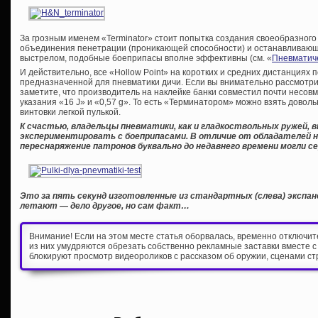
За грозным именем «Terminator» стоит попытка создания своеобразного 
объединения пенетрации (проникающей способности) и останавливающег
выстрелом, подобные боеприпасы вполне эффективны (см. «
Пневматич
И действительно, все «Hollow Point» на коротких и средних дистанциях
предназначенной для пневматики дичи. Если вы внимательно рассмот
заметите, что производитель на наклейке банки совместил почти несовм
указания «16 J» и «0,57 g». То есть «Терминатором» можно взять довол
винтовки легкой пулькой.
К счастью, владельцы пневматики, как и гладкоствольных ружей,
экспериментировать с боеприпасами. В отличие от обладателей на
переснаряжение патронов буквально до недавнего времени могли се
Это за пять секунд изготовленные из стандартных (слева) экспанс
летают — дело другое, но сам факт…
Внимание! Если на этом месте статья оборвалась, временно отключи
из них умудряются обрезать собственно рекламные заставки вместе с
блокируют просмотр видеороликов с рассказом об оружии, сценами ст