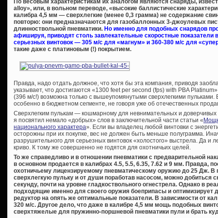
По весовым характеристикам их аналогом являются снаряды, извес
alloy», или, в вольном переводе, «высокие баллистические характери
калибра 4,5 мм — сверхлегкие (менее 0,3 грамма) не содержание сви
повторю: они предназначаются для газобаллонных 3-джоулевых пис
длинноствольной пневматики.
Но именно для подобных снарядов про
афишируя, приводят столь завлекательные скоростные показатели в
серьезных винтовок — 305 м/с для «магнум» и 360-380 м/с для «супе
такие даже с платиновым (!) покрытием.
Правда, надо отдать должное, что хотя бы эта компания, приводя заобл
указывает, что достигаются «1300 feet per second (fps) with PBA Platinum»
(396 м/с!) возможна только с вышеупомянутыми сверхлегкими пульками.
особенно в бюджетном сегменте, не говоря уже об отечественных прода
Сверхлегким пулькам — кошмарному для невнимательных и доверчивы
я посвятил немало «добрых» слов в заключительной части статьи «
Мощн
национального характера
». Если вы владелец любой винтовки с энергет
осторожны при их покупке, вес не должен быть меньше полуграмма. Ина
разрушительного для серьезных винтовок «холостого» выстрела. Да и ле
криво. К тому же совершенно не годятся для охотничьих целей.
То же справедливо и в отношении пневматики с предварительной нака
в основном продается в калибрах 4.5, 5.5, 6.35, 7.62 и 9 мм. Правда, 
охотничьему лицензируемому пневматическому оружию до 25 Дж. В п
сверхлегкую пульку и от души поработав насосом, можно добиться с
секунду, почти на уровне гладкоствольного огнестрела. Однако в р
подходящие именно для своего оружия боеприпасы и оптимизирует да
редуктор на опять же оптимальные показатели. В зависимости от ка
320 м/с. Другое дело, что даже в калибре 4,5 мм мощь подобных вин
сверхтяжелые для пружинно-поршневой пневматики пули и брать ку