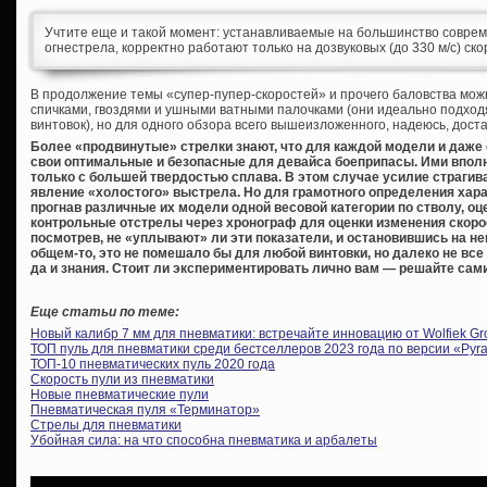
Учтите еще и такой момент: устанавливаемые на большинство совреме
огнестрела, корректно работают только на дозвуковых (до 330 м/с) ско
В продолжение темы «супер-пупер-скоростей» и прочего баловства мож
спичками, гвоздями и ушными ватными палочками (они идеально подходя
винтовок), но для одного обзора всего вышеизложенного, надеюсь, дост
Более «продвинутые» стрелки знают, что для каждой модели и даже
свои оптимальные и безопасные для девайса боеприпасы. Ими вполне 
только с большей твердостью сплава. В этом случае усилие страгив
явление «холостого» выстрела. Но для грамотного определения хара
прогнав различные их модели одной весовой категории по стволу, оц
контрольные отстрелы через хронограф для оценки изменения скорости
посмотрев, не «уплывают» ли эти показатели, и остановившись на н
общем-то, это не помешало бы для любой винтовки, но далеко не вс
да и знания. Стоит ли экспериментировать лично вам — решайте сами
Еще статьи по теме:
Новый калибр 7 мм для пневматики: встречайте инновацию от Wolfiek Gr
ТОП пуль для пневматики среди бестселлеров 2023 года по версии «Pyra
ТОП-10 пневматических пуль 2020 года
Скорость пули из пневматики
Новые пневматические пули
Пневматическая пуля «Терминатор»
Стрелы для пневматики
Убойная сила: на что способна пневматика и арбалеты