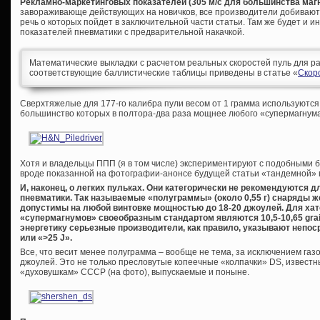
Рекламно-маркетинговых показателей (305 м/с для большинства маг
завораживающе действующих на новичков, все производители добиваютс
речь о которых пойдет в заключительной части статьи. Там же будет и
показателей пневматики с предварительной накачкой.
Математические выкладки с расчетом реальных скоростей пуль для ра
соответствующие баллистические таблицы приведены в статье «
Скор
Сверхтяжелые для 177-го калибра пули весом от 1 грамма используются
большинство которых в полтора-два раза мощнее любого «супермагнума» 
Хотя и владельцы ППП (я в том числе) экспериментируют с подобными 
вроде показанной на фотографии-анонсе будущей статьи «тандемной» п
И, наконец, о легких пульках. Они категорически не рекомендуются
пневматики. Так называемые «полуграммы» (около 0,55 г) снаряды ж
допустимы на любой винтовке мощностью до 18-20 джоулей. Для ха
«супермагнумов» своеобразным стандартом являются 10,5-10,65
gra
энергетику серьезные производители, как правило, указывают непос
или «>25
J
».
Все, что весит менее полуграмма – вообще не тема, за исключением газ
джоулей. Это не только пресловутые копеечные «колпачки» DS, извест
«духовушкам» СССР (на фото), выпускаемые и поныне.