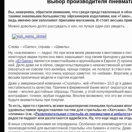
Выбор производителя пневмат
Вы, наверняка, обратили внимание, что среди представленных в обз
такими знакомыми большинству эйрганнеров изделиями, как «Гамо», 
ведь именно они заполняют прилавки магазинов. И стоят весьма при
Можно довольно долго рассуждать о них, но лучше один раз увидеть…
Слева – «Gamo», справа – «Шмель».
Ну, «насекомое» — ладно. Но при всем моем уважении к винтовкам и пи
некоторые марки пулек она явно заказывает под своим брендом у далеки
ибо
«El Gamo»
является известнейшим и крупнейшим в Европе (!) произ
ней. Дело даже не в облое, свидетельствующем о некачественной штампо
оказаться не совсем того калибра, проще говоря, не полезут в ствол ил
поперечном сечении, что очень хорошо заметно по «юбкам». Впрочем, у
весьма приличные модели и партии изделий.
Даже у американской компании «Crosman», чей «Premier» 10,5 gr я давн
нестабильность качества. Причем в фирменной банке могут оказаться кр
пачке – вполне достойные образцы. Похоже, у этой популярнейшей мас
контрафакт, точнее, грубая подделка. Вполне возможно, что это же отно
будьте внимательны при покупке.
То есть, просто стрелять всеми вышеперечисленными пульками впол
удовольствием предоставляю гостям для стрельбы из «Хатсана». Пи
«плинка» (см. «
Развлекательная стрельба из пневматики и арбалета
радости падают или разлетаются вдребезги. Ну, что еще надо на отд
В иных случаях экономия не оправданна. Особенно не рекомендуется и
производителей для высокоточной стрельбы «по бумаге» и охоты. Даже