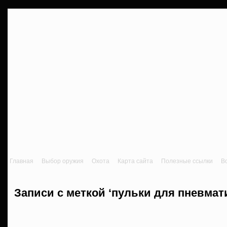
Главная
Выбор оружия
Охота
Карта сайта
Полезные ссылки
В
Записи с меткой ‘пульки для пневмат