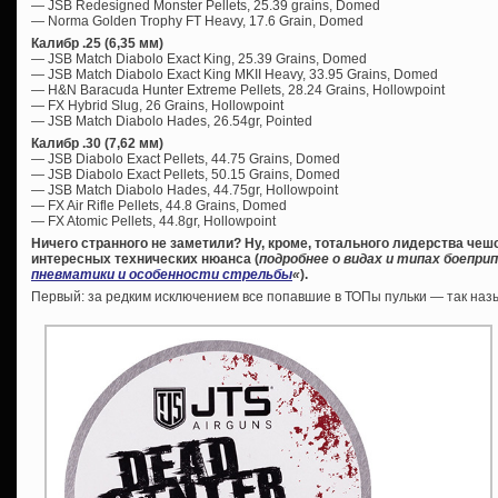
— JSB Redesigned Monster Pellets, 25.39 grains, Domed
— Norma Golden Trophy FT Heavy, 17.6 Grain, Domed
Калибр .25 (6,35 мм)
— JSB Match Diabolo Exact King, 25.39 Grains, Domed
— JSB Match Diabolo Exact King MKII Heavy, 33.95 Grains, Domed
— H&N Baracuda Hunter Extreme Pellets, 28.24 Grains, Hollowpoint
— FX Hybrid Slug, 26 Grains, Hollowpoint
— JSB Match Diabolo Hades, 26.54gr, Pointed
Калибр .30 (7,62 мм)
— JSB Diabolo Exact Pellets, 44.75 Grains, Domed
— JSB Diabolo Exact Pellets, 50.15 Grains, Domed
— JSB Match Diabolo Hades, 44.75gr, Hollowpoint
— FX Air Rifle Pellets, 44.8 Grains, Domed
— FX Atomic Pellets, 44.8gr, Hollowpoint
Ничего странного не заметили? Ну, кроме, тотального лидерства чеш
интересных технических нюанса (
подробнее о видах и типах боепри
пневматики и особенности стрельбы
«
).
Первый: за редким исключением все попавшие в ТОПы пульки — так н