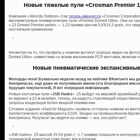
Новые тяжелые пули «Crosman Premier 19
Компания «Velocity Outdoor» (так
теперь именуется
«Crosman Corporation
миллиметровые пневматические пули «Premier Domed Ultra». Они на тр
«.22 Domed Premier pellet» — 1,23 грамма против 0,93/14,3 grain, что с
охотничьем применении.
Несмотря на то, что профиль у новинки вытянут (хорошо видно на фото),
Domed Ultra» совместимы со всеми магазинами PCP-винтовок, включая 
Новые пневматические экспансивные
Молодцы чехи! Буквально неделю назад на паблике ВКонтакте мы 
боеприпасах, еще даже не получивших имени (эта благородная мисс
будущих покупателей). И вот очередная информация.
Новые охотничьи пули «
JSB Hades
» .25 выйдут на мировой оружейный р
их вариант в 22-м калибре, теперь, на радость стреляющей общественн
запросы владельцев более мощной пневматики.
Сетевое издание «Hard Air Magazin» провело отстрелы новинки из винто
баллистического коэффициента 0,026. Заодно на промышленном бруске
боеприпаса. Результат вы видите на снимке — ага, оно работает!
«JSB Hades» .25 массой 25.54 grain (~ 1.7 грамма) показали и неплохую с
технической кучностью тоже будет все в порядке.