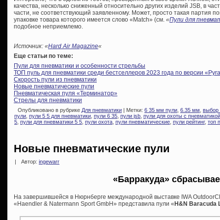
качества, несколько сниженный относительно других изделий JSB, в час
части, не соответствующий заявленному. Может, просто такая партия по
упаковке товара которого имеется слово «Match» (см.
«
Пули для пневма
подобное неприемлемо.
Источник: «
Hard Air Magazine
«
Еще статьи по теме:
Пули для пневматики и особенности стрельбы
ТОП пуль для пневматики среди бестселлеров 2023 года по версии «Pyra
Скорость пули из пневматики
Новые пневматические пули
Пневматическая пуля «Терминатор»
Стрелы для пневматики
Опубликовано в рубрике
Для пневматики
| Метки:
6 35 мм пули
,
6.35 мм
,
выбор 
пули
,
пули 5 5 для пневматики
,
пули 6 35
,
пули jsb
,
пули для охоты с пневматико
5
,
пули для пневматики 5 5
,
пули охота
,
пули пневматические
,
пули рейтинг
,
топ 
Новые пневматические пули
|
Автор:
ingewarr
«Барракуда» сбрасывае
На завершившейся в Нюрнберге международной выставке IWA OutdoorCl
«Haendler & Natermann Sport GmbH» представила пули «
H&N Baracuda L