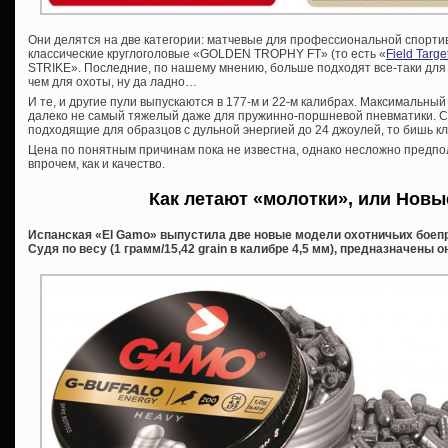
Они делятся на две категории: матчевые для профессиональной спорти
классические круглоголовые «GOLDEN TROPHY FT» (то есть «
Field Targe
STRIKE». Последние, по нашему мнению, больше подходят все-таки для
чем для охоты, ну да ладно…
И те, и другие пули выпускаются в 177-м и 22-м калибрах. Максимальный в
далеко не самый тяжелый даже для пружинно-поршневой пневматики. С
подходящие для образцов с дульной энергией до 24 джоулей, то бишь кл
Цена по понятным причинам пока не известна, однако несложно предпол
впрочем, как и качество.
Как летают «молотки», или Новы
Испанская «El Gamo» выпустила две новые модели охотничьих боеп
Судя по весу (1 грамм/15,42 grain в калибре 4,5 мм), предназначены