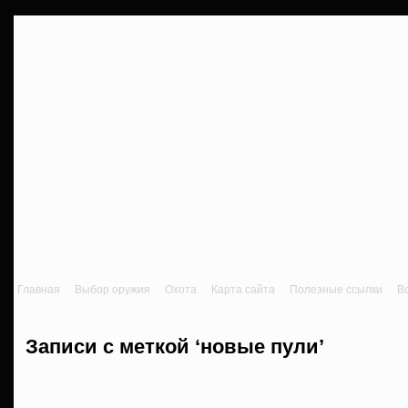
Главная
Выбор оружия
Охота
Карта сайта
Полезные ссылки
В
Записи с меткой ‘новые пули’