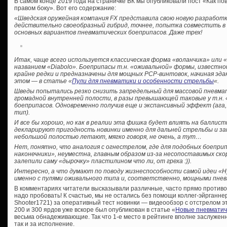
В самом конце 2019 года на страничке ВК мы опубликовали пост «Как по
правом боку». Вот его содержание:
«Шведская оружейная компания FX представила свою новую разработку 
действительно своеобразный гибрид, точнее, попытка совместить в
основных вариантов пневматических боеприпасов. Даже трех!
Итак, чаще всего используется классическая форма «воланчика» или
названием «Diabolo». Боеприпасы т.н. «оживальной» формы, известно
крайне редки и предназначены для мощных PCP-винтовок, начиная эдак
этом — в статье «
Пули для пневматики и особенности стрельбы
«.
Шведы попытались резко снизить запредельный для массовой пневма
громадной внутренней полости, в разы превышающей таковые у т.н. «
боеприпасов. Одновременно получив еще и экспансивный эффект (ага
тип).
И все бы хорошо, но как в реалии эта фишка будет влиять на баллист
декларируют пригодность новинки именно для дальней стрельбы и за
небольшой полостью летают, мягко говоря, не очень, а тут…
Нет, понятно, что аналогия с огнестрелом, где для подобных боепр
наконечники», неуместна, главным образом из-за несопоставимых скор
залепили саму «дырочку» пластилином что ли, от греха :)).
Интересно, а что думают по поводу жизнеспособности самой идеи «H
именно с пулями оживального типа и, соответственно, мощными пне
В комментариях читатели высказывали различные, часто прямо против
надо пробовать! К счастью, мы не остались без помощи коллег-эйрганне
Shooter1721) за оперативный тест новинки — видеообзор с отстрелом эт
200 и 300 ярдов уже вскоре был опубликован в статье «
Новые пневматич
весьма обнадеживающие. Так что 1-е место в рейтинге вполне заслуженн
так и за исполнение.