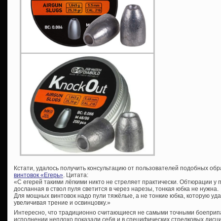
Кстати, удалось получить консультацию от пользователей подобных об
винтовок «Егерь»
. Цитата:
«С егерей такими лёгкими никто не стреляет практически. Обтюрации у п
досланная в ствол пуля светится в через нарезы, тонкая юбка не нужна.
Для мощных винтовок надо пули тяжёлые, а не тонкие юбка, которую уд
увеличивая трение и освинцовку.»
Интересно, что традиционно считающиеся не самыми точными боеприп
исполнении неплохо показали себя и в специфических стрелковых дисци