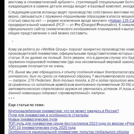
винтовку в «пневматический арбалет», стреляющий специальными болт
нуждающиеся в замене детали иногда входят в базовый комплект, иногд
Следующим шагом испанцы видят производство собственно винтовки под
верно, связываться с пружинно-поршневыми образцами в классе мощной 
статьи) смысла нет — редкие исключения вроде могучего «
Hatsan 135 Ca
предварительной накачкой (PCP — от
P
re
C
harged
P
neumatics). К сожал
официального сайта) схематического изображения планируемой к выпуск
общее представление о ней можно составить:
Кому уж ребята из «Wolfiek Group» поручат конкретно производство нов
производителей пневматики, официальными представителями которых я
статьи. И он далеко не полный. Хотя уверен, что в данном случае это бу
пружинно-поршневой пневматики (где она несомненный мировой законод
образцами получается не очень.
P.S. Выше мы уже обращались к опыту создания новых боеприпасов о
интересно, был ли среди их творений образец 7-миллиметрового кал
— патрон .276 Pedersen. Вот только тогда, в 20-х годах прошлого ве
(в сравнении со штатным армейским винтовочно-пулеметным 30-06) к
автоматического стрелкового оружия не увенчалась успехом. И лишь 
данной номинации одержал «промежуточный» патрон.
* * *
Еще статьи по теме:
Крупнокалиберная пневматика: что ее может ожидать в России?
Пули для пневматики и особенности стрельбы
Новые пневматические пули
ТОП пуль для пневматики среди бестселлеров 2023 года по версии «Pyra
ТОП-10 пневматических пуль 2020 года
Особенности национальной пневматики: попытка глобального обзора