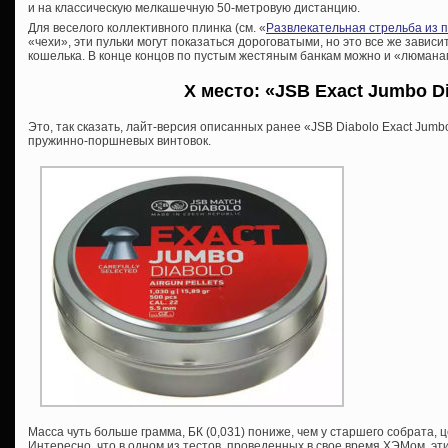
и на классическую мелкашечную 50-метровую дистанцию.
Для веселого коллективного плинка (см. «
Развлекательная стрельба из 
«чехи», эти пульки могут показаться дороговатыми, но это все же завис
кошелька. В конце концов по пустым жестяным банкам можно и «люман
X место: «JSB Exact Jumbo Di
Это, так сказать, лайт-версия описанных ранее «JSB Diabolo Exact Jum
пружинно-поршневых винтовок.
Масса чуть больше грамма, БК (0,031) пониже, чем у старшего собрата, 
Интересно, что в одном из тестов, проведенных в свое время ХЭМом, э