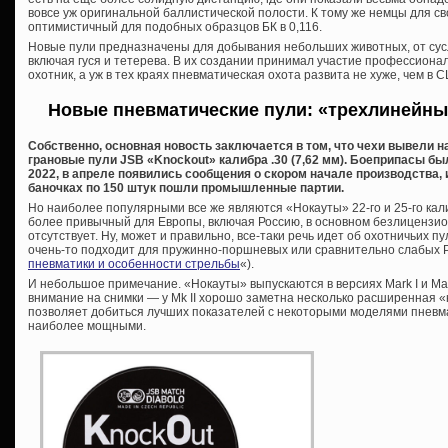
вовсе уж оригинальной баллистической полости. К тому же немцы для с
оптимистичный для подобных образцов БК в 0,116.
Новые пули предназначены для добывания небольших животных, от сусл
включая гуся и тетерева. В их создании принимал участие профессион
охотник, а уж в тех краях пневматическая охота развита не хуже, чем в 
Новые пневматические пули: «трехлинейный
Собственно, основная новость заключается в том, что чехи вывели н
грановые пули JSB «Knockout» калибра .30 (7,62 мм). Боеприпасы б
2022, в апреле появились сообщения о скором начале производства, и 
баночках по 150 штук пошли промышленные партии.
Но наиболее популярными все же являются «Нокауты» 22-го и 25-го калиб
более привычный для Европы, включая Россию, в основном безлицензион
отсутствует. Ну, может и правильно, все-таки речь идет об охотничьих п
очень-то подходит для пружинно-поршневых или сравнительно слабых P
пневматики и особенности стрельбы
«).
И небольшое примечание. «Нокауты» выпускаются в версиях Mark I и Mar
внимание на снимки — у Mk II хорошо заметна несколько расширенная «
позволяет добиться лучших показателей с некоторыми моделями пневма
наиболее мощными.