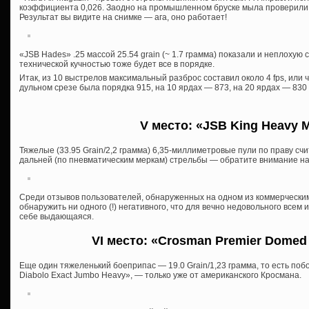
коэффициента 0,026. Заодно на промышленном бруске мыла проверили 
Результат вы видите на снимке — ага, оно работает!
«JSB Hades» .25 массой 25.54 grain (~ 1.7 грамма) показали и неплохую с
технической кучностью тоже будет все в порядке.
Итак, из 10 выстрелов максимальный разброс составил около 4 fps, или ч
дульном срезе была порядка 915, на 10 ярдах — 873, на 20 ярдах — 830 
V место: «JSB King Heavy MK
Тяжелые (33.95 Grain/2,2 грамма) 6,35-миллиметровые пули по праву с
дальней (по пневматическим меркам) стрельбы — обратите внимание на
Среди отзывов пользователей, обнаруженных на одном из коммерческим
обнаружить ни одного (!) негативного, что для вечно недовольного всем и
себе выдающаяся.
VI место: «Crosman Premier Domed 
Еще один тяжеленький боеприпас — 19.0 Grain/1,23 грамма, то есть по
Diabolo Exact Jumbo Heavy», — только уже от американского Кросмана.