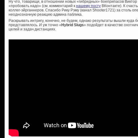
Ну что, товарищи, в отношении новых «гибридных» боеприпасов Виктор
«пробовать надо» (см. комментарий к
нашему посту
ВКонтакте). К счаст
коллег-эйрганнеров. Спасибо Рику Рэму (канал Shooter1721) за столь о
неоднозначную реакцию админа паблика.
Раскрывать интригу, конечно, не будем, однако результаты вышли куда
представлялось. И уж точно «
Hybrid Slugs
» подойдет в качестве охотни
целей и задач дистанциях.