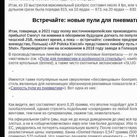
Итак, из 10 выстрелов максимальный разброс составил около 4 fps, или ч
дульном срезе была порядка 915, на 10 ярдах — 873, на 20 ярдах — 830 
Встречайте: новые пули для пневмат
Итак, товарищи, в 2021 году полку восточноевропейских производит
прибыло! Смогут ли новинки в обозримом будущем догнать по попу
чешской JSB, покажет время, а пока — встречайте: семейное предпри
воеводство, Польша) «AP Polska Kiecoń» представило линейку пуль 
Shot». Производятся они на основанном в 2018 году заводе в Голешу
В производственные линейки входят плоскоголовые боеприпасы — от лю
«матчевых» (см. «
Пули для пневматики и особенности стрельбы
«), наиб
охоте купольные (domed), а также чисто охотничья экспансивная «SLUG O
Имеются также популярные ныне сверхлегкие «бессвинцовые» боеприпас
столь желанные для начинающих эйрганнеров рекламные показатели в 380
«
Скорость пули из пневматики
«). Вот одна из них:
Как видите, вес составляет всего 0,35 грамма, что вполне подойдет для
газобаллонной, однако стрелять подобными «снарядами» из любой бо
винтовки, тем паче из супермагнума, скажем так, нежелательно.
На официальном сайте (увы, еще не до конца доведенном до ума) вся п
злотых, а не в «общечеловеческих» евро или тем более долларах. Ибо по
ЕС, умудрились не потерять национальную валюту. После соответствую
реалистичные цены: например, банка «Domed Heavy» 0,547 грамма (500 
примерно 570 рублей. Что заметно дешевле прямого конкурента — JSB Exac