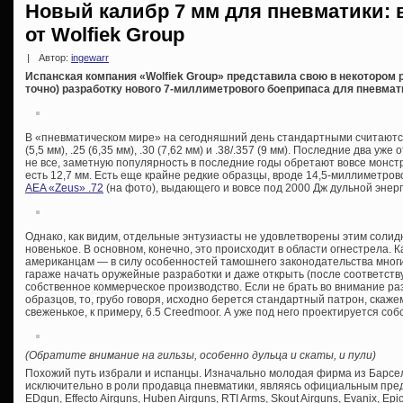
Новый калибр 7 мм для пневматики: 
от Wolfiek Group
|
Автор:
ingewarr
Испанская компания «Wolfiek Group» представила свою в некоторо
точно) разработку нового 7-миллиметрового боеприпаса для пневмат
В «пневматическом мире» на сегодняшний день стандартными считаются 
(5,5 мм), .25 (6,35 мм), .30 (7,62 мм) и .38/.357 (9 мм). Последние два уже
не все, заметную популярность в последние годы обретают вовсе монстру
есть 12,7 мм. Есть еще крайне редкие образцы, вроде 14,5-миллиметрово
AEA «Zeus» .72
(на фото), выдающего и вовсе под 2000 Дж дульной энерг
Однако, как видим, отдельные энтузиасты не удовлетворены этим соли
новенькое. В основном, конечно, это происходит в области огнестрела. 
американцам — в силу особенностей тамошнего законодательства многие
гараже начать оружейные разработки и даже открыть (после соответст
собственное коммерческое производство. Если не брать во внимание р
образцов, то, грубо говоря, исходно берется стандартный патрон, скажем
свеженькое, к примеру, 6.5 Creedmoor. А уже под него проектируется соб
(Обратите внимание на гильзы, особенно дульца и скаты, и пули)
Похожий путь избрали и испанцы. Изначально молодая фирма из Барсе
исключительно в роли продавца пневматики, являясь официальным пре
EDgun, Effecto Airguns, Huben Airguns, RTI Arms, Skout Airguns, Evanix, Epi