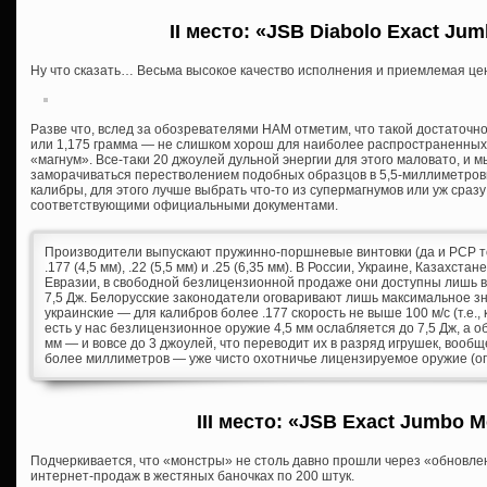
II место: «JSB Diabolo Exact Jum
Ну что сказать… Весьма высокое качество исполнения и приемлемая цен
Разве что, вслед за обозревателями HAM отметим, что такой достаточно
или 1,175 грамма — не слишком хорош для наиболее распространенных
«магнум». Все-таки 20 джоулей дульной энергии для этого маловато, и 
заморачиваться перестволением подобных образцов в 5,5-миллиметров
калибры, для этого лучше выбрать что-то из супермагнумов или уж сраз
соответствующими официальными документами.
Производители выпускают пружинно-поршневые винтовки (да и PCP тож
.177 (4,5 мм), .22 (5,5 мм) и .25 (6,35 мм). В России, Украине, Казахст
Евразии, в свободной безлицензионной продаже они доступны лишь в 
7,5 Дж. Белорусские законодатели оговаривают лишь максимальное зн
украинские — для калибров более .177 скорость не выше 100 м/с (т.е., 
есть у нас безлицензионное оружие 4,5 мм ослабляется до 7,5 Дж, а о
мм — и вовсе до 3 джоулей, что переводит их в разряд игрушек, вообщ
более миллиметров — уже чисто охотничье лицензируемое оружие (опя
III место: «JSB Exact Jumbo M
Подчеркивается, что «монстры» не столь давно прошли через «обновлени
интернет-продаж в жестяных баночках по 200 штук.