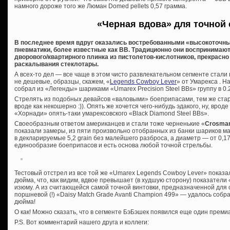
намного дороже того же Люман Domed pellets 0,57 грамма.
«Черная вдова» для точной
В последнее время вдруг оказались востребованными «высокоточн
пневматики, более известные как BB. Традиционно они воспринимаю
дворового/квартирного плинка из пистолетов-кислотников, прекрасн
раскалывания стеклотары.
А всех-то дел — все чаще в этом чисто развлекательном сегменте стали 
не дешевые, образцы, скажем, «
Legends Cowboy Lever
» от Умарекса . 
собрал из «Легенды» шариками «Umarex Precision Steel BBs» группу в 0
Стрелять из подобных девайсов «валовыми» боеприпасами, тем же ст
вроде как некошерно :)). Опять же хочется чего-нибудь эдакого, ну, вро
«Хорнади» опять-таки умарексовского «Black Diamond Steel BBs».
Своеобразным ответом американцев и стали тоже черненькие «
Crosman
показали замеры, из пяти произвольно отобранных из банки шариков м
в декларируемые 5,2 grain без малейшего разброса, а диаметр — от 0,1
единообразие боеприпасов и есть основа любой точной стрельбы.
Тестовый отстрел из все той же «Umarex Legends Cowboy Lever» показал
дюйма, что, как видим, вдвое превышает (в худшую сторону) показатели «
изюму. А из считающейся самой точной винтовки, предназначенной для
поршневой (!) «Daisy Match Grade Avanti Champion 499» — удалось соб
дюйма!
О как! Можно сказать, что в сегменте БэБэшек появился еще один преми
P.S. Вот комментарий нашего друга и коллеги: