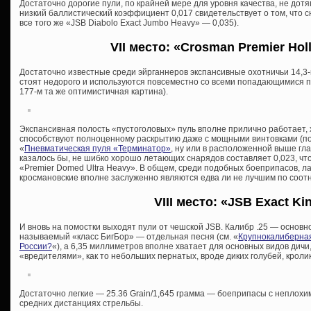
Достаточно дорогие пули, по крайней мере для уровня качества, не дотя
низкий баллистический коэффициент 0,017 свидетельствует о том, что с
все того же «JSB Diabolo Exact Jumbo Heavy» — 0,035).
VII место: «Crosman Premier Holl
Достаточно известные среди эйрганнеров экспансивные охотничьи 14,3
стоят недорого и используются повсеместно со всеми попадающимися под 
177-м та же оптимистичная картина).
Экспансивная полость «пустоголовых» пуль вполне прилично работает, 
способствуют полноценному раскрытию даже с мощными винтовками (по
«
Пневматическая пуля «Терминатор»
, ну или в расположенной выше глав
казалось бы, не шибко хорошо летающих снарядов составляет 0,023, чт
«Premier Domed Ultra Heavy». В общем, среди подобных боеприпасов, л
кросмановские вполне заслуженно являются едва ли не лучшим по соот
VIII место: «JSB Exact Ki
И вновь на помостки выходят пули от чешской JSB. Калибр .25 — основн
называемый «класс БигБор» — отдельная песня (см. «
Крупнокалиберная
России?
«), а 6,35 миллиметров вполне хватает для основных видов дич
«вредителями», как то небольших пернатых, вроде диких голубей, кролико
Достаточно легкие — 25.36 Grain/1,645 грамма — боеприпасы с неплохи
средних дистанциях стрельбы.