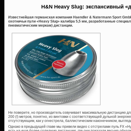
H&N Heavy Slug: экспансивный «
Известнейшая германская компания Haendler & Natermann Sport Gm
охотничьи пули «Heavy Slug» калибра 5,5 мм, разработанные специа
пневматическим меркам) дистанции.
Не поверите, но производитель озвучивает максимальную дистанцию для 
200 (!) метров, понятно, из винтовки с соответствующей дульной энергие
отсутствующим, как у огнестрела, баллистическим наконечником, выгляд
Однако в предыдущей главе мы привели видео с отстрелами пуль FX «Hybr
есть на еще более солидную дистанцию, где они показали весьма обна