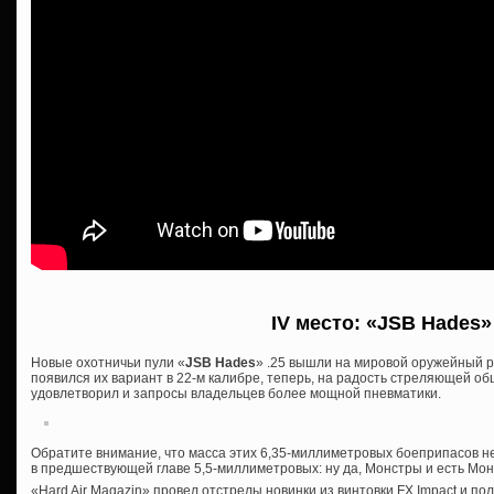
IV место: «JSB Hades»
Новые охотничьи пули «
JSB Hades
» .25 вышли на мировой оружейный р
появился их вариант в 22-м калибре, теперь, на радость стреляющей о
удовлетворил и запросы владельцев более мощной пневматики.
Обратите внимание, что масса этих 6,35-миллиметровых боеприпасов 
в предшествующей главе 5,5-миллиметровых: ну да, Монстры и есть Мон
«Hard Air Magazin» провел отстрелы новинки из винтовки FX Impact и по