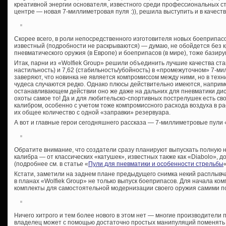
креативной энергии основателя, известного среди профессиональных стр
центре — новая 7-миллиметровая пуля :)), решила выступить и в качест
Скорее всего, в роли непосредственного изготовителя новых боеприпасо
известный (подробности не раскрываются) — думаю, не обойдется без 
пневматического оружия (в Европе) и боеприпасов (в мире), тоже бази
Итак, парни из «Wolfiek Group» решили объединить лучшие качества ста
настильность) и 7,62 (стабильность/убойность) в «промежуточном» 7-м
заверяют, что новинка не является компромиссом между ними, но в техник
чудеса случаются редко. Однако плюсы действительно имеются, например
останавливающем действии оно же даже на дальних для пневматики дист
охоты самое то! Да и для любительско-спортивных пострелушек есть св
калибром, особенно с учетом тоже компромиссного расхода воздуха в ра
их общее количество с одной «заправки» резервуара.
А вот и главные герои сегодняшнего рассказа — 7-миллиметровые пули «
Обратите внимание, что создатели сразу планируют выпускать полную 
калибра — от классических «катушек», известных также как «Diabolo», 
(подробнее см. в статье «
Пули для пневматики и особенности стрельбы
«
Кстати, заметили на заднем плане предыдущего снимка некий расплывч
в планах «Wolfiek Group» не только выпуск боеприпасов. Для начала ко
комплекты для самостоятельной модернизации своего оружия самими п
Ничего хитрого и тем более нового в этом нет — многие производители
владелец может с помощью достаточно простых манипуляций поменять