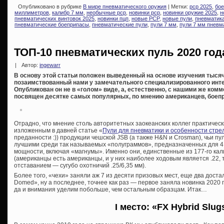
Опубликовано в рубрике
В мире пневматического оружия
| Метки:
pcp 2025
,
бое
миллиметров
,
калибр 7 мм
,
необычные pcp
,
новинки pcp
,
новинки оружие 2025
,
н
пневматических винтовок 2025
,
новинки пцп
,
новые PCP
,
новые пули
,
пневматик
пневматические боеприпасы
,
пневматические пули
,
пули 7 мм
,
пули 7 мм пневм
ТОП-10 пневматических пуль 2020 год
|
Автор:
ingewarr
В основу этой статьи положен выведенный на основе изучения тысяч
позаимствованный нами у замечательного специализированного интер
Опубликован он не в «голом» виде, а, естественно, с нашими же ком
посвящен десятке самых популярных, по мнению американцев, боепр
Отрадно, что мнение столь авторитетных заокеанских коллег практичес
изложенным в давней статье «
Пули для пневматики и особенности стре
преданности :)) продукции чешской JSB (а также H&N и Crosman), чьи пул
лучшими среди так называемых «полуграммов», предназначенных для 4
мощности, включая «магнумы». Именно они, единственные из 177-го кал
(американцы есть американцы, и у них наиболее ходовым является .22, 
отставанием — сугубо охотничий .25/6,35 мм).
Более того, «чехи» заняли аж 7 из десяти призовых мест, еще два доста
Domed», ну а последнее, точнее как раз — первое заняла новинка 2020 го
да и внимания уделим побольше, чем остальным образцам. Итак…
I место: «FX Hybrid Slug