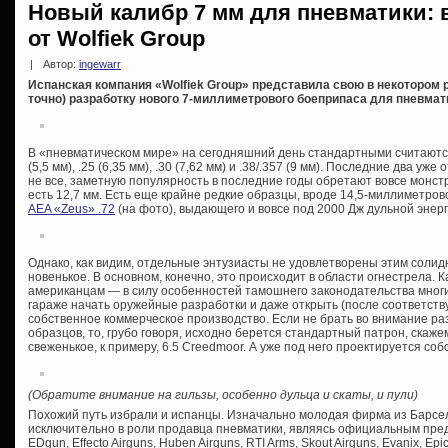
Новый калибр 7 мм для пневматики: 
от Wolfiek Group
|
Автор:
ingewarr
Испанская компания «Wolfiek Group» представила свою в некоторо
точно) разработку нового 7-миллиметрового боеприпаса для пневмат
В «пневматическом мире» на сегодняшний день стандартными считаются 
(5,5 мм), .25 (6,35 мм), .30 (7,62 мм) и .38/.357 (9 мм). Последние два уже
не все, заметную популярность в последние годы обретают вовсе монстру
есть 12,7 мм. Есть еще крайне редкие образцы, вроде 14,5-миллиметрово
AEA «Zeus» .72
(на фото), выдающего и вовсе под 2000 Дж дульной энерг
Однако, как видим, отдельные энтузиасты не удовлетворены этим соли
новенькое. В основном, конечно, это происходит в области огнестрела. 
американцам — в силу особенностей тамошнего законодательства многие
гараже начать оружейные разработки и даже открыть (после соответст
собственное коммерческое производство. Если не брать во внимание р
образцов, то, грубо говоря, исходно берется стандартный патрон, скажем
свеженькое, к примеру, 6.5 Creedmoor. А уже под него проектируется соб
(Обратите внимание на гильзы, особенно дульца и скаты, и пули)
Похожий путь избрали и испанцы. Изначально молодая фирма из Барсе
исключительно в роли продавца пневматики, являясь официальным пре
EDgun, Effecto Airguns, Huben Airguns, RTI Arms, Skout Airguns, Evanix, Epi