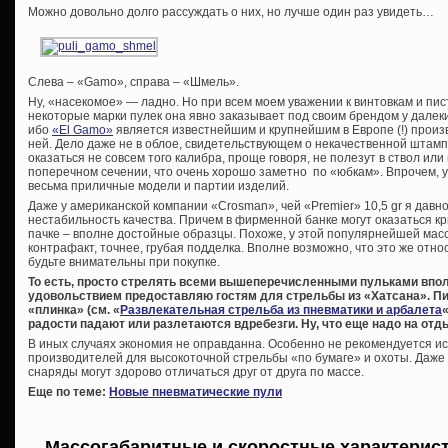
Можно довольно долго рассуждать о них, но лучше один раз увидеть…
Слева – «Gamo», справа – «Шмель».
Ну, «насекомое» — ладно. Но при всем моем уважении к винтовкам и пи
некоторые марки пулек она явно заказывает под своим брендом у далеки
ибо
«El Gamo»
является известнейшим и крупнейшим в Европе (!) произ
ней. Дело даже не в облое, свидетельствующем о некачественной штампо
оказаться не совсем того калибра, проще говоря, не полезут в ствол ил
поперечном сечении, что очень хорошо заметно по «юбкам». Впрочем, у
весьма приличные модели и партии изделий.
Даже у американской компании «Crosman», чей «Premier» 10,5 gr я давн
нестабильность качества. Причем в фирменной банке могут оказаться кр
пачке – вполне достойные образцы. Похоже, у этой популярнейшей мас
контрафакт, точнее, грубая подделка. Вполне возможно, что это же отно
будьте внимательны при покупке.
То есть, просто стрелять всеми вышеперечисленными пульками впол
удовольствием предоставляю гостям для стрельбы из «Хатсана». Пи
«плинка» (см. «
Развлекательная стрельба из пневматики и арбалета
радости падают или разлетаются вдребезги. Ну, что еще надо на отд
В иных случаях экономия не оправданна. Особенно не рекомендуется и
производителей для высокоточной стрельбы «по бумаге» и охоты. Даже
снаряды могут здорово отличаться друг от друга по массе.
Еще по теме:
Новые пневматические пули
Массогабаритные и скоростные характерист