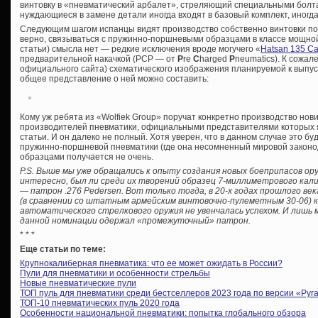
винтовку в «пневматический арбалет», стреляющий специальными болт
нуждающиеся в замене детали иногда входят в базовый комплект, иногд
Следующим шагом испанцы видят производство собственно винтовки под
верно, связываться с пружинно-поршневыми образцами в классе мощной 
статьи) смысла нет — редкие исключения вроде могучего «
Hatsan 135 Ca
предварительной накачкой (PCP — от
P
re
C
harged
P
neumatics). К сожал
официального сайта) схематического изображения планируемой к выпуск
общее представление о ней можно составить:
Кому уж ребята из «Wolfiek Group» поручат конкретно производство нов
производителей пневматики, официальными представителями которых я
статьи. И он далеко не полный. Хотя уверен, что в данном случае это бу
пружинно-поршневой пневматики (где она несомненный мировой законод
образцами получается не очень.
P.S. Выше мы уже обращались к опыту создания новых боеприпасов о
интересно, был ли среди их творений образец 7-миллиметрового кал
— патрон .276 Pedersen. Вот только тогда, в 20-х годах прошлого ве
(в сравнении со штатным армейским винтовочно-пулеметным 30-06) к
автоматического стрелкового оружия не увенчалась успехом. И лишь 
данной номинации одержал «промежуточный» патрон.
* * *
Еще статьи по теме:
Крупнокалиберная пневматика: что ее может ожидать в России?
Пули для пневматики и особенности стрельбы
Новые пневматические пули
ТОП пуль для пневматики среди бестселлеров 2023 года по версии «Pyra
ТОП-10 пневматических пуль 2020 года
Особенности национальной пневматики: попытка глобального обзора