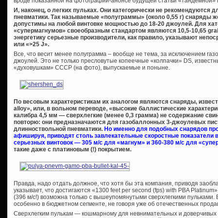
вроде показанной на фотографии-анонсе будущей статьи «тандемной» п
И, наконец, о легких пульках. Они категорически не рекомендуются
пневматики. Так называемые «полуграммы» (около 0,55 г) снаряды ж
допустимы на любой винтовке мощностью до 18-20 джоулей. Для ха
«супермагнумов» своеобразным стандартом являются 10,5-10,65
gra
энергетику серьезные производители, как правило, указывают непос
или «>25
J
».
Все, что весит менее полуграмма – вообще не тема, за исключением газ
джоулей. Это не только пресловутые копеечные «колпачки» DS, извест
«духовушкам» СССР (на фото), выпускаемые и поныне.
По весовым характеристикам их аналогом являются снаряды, извес
alloy», или, в вольном переводе, «высокие баллистические характери
калибра 4,5 мм — сверхлегкие (менее 0,3 грамма) не содержание сви
повторю: они предназначаются для газобаллонных 3-джоулевых пис
длинноствольной пневматики.
Но именно для подобных снарядов про
афишируя, приводят столь завлекательные скоростные показатели в
серьезных винтовок — 305 м/с для «магнум» и 360-380 м/с для «супе
такие даже с платиновым (!) покрытием.
Правда, надо отдать должное, что хотя бы эта компания, приводя заобл
указывает, что достигаются «1300 feet per second (fps) with PBA Platinum»
(396 м/с!) возможна только с вышеупомянутыми сверхлегкими пульками.
особенно в бюджетном сегменте, не говоря уже об отечественных прода
Сверхлегким пулькам — кошмарному для невнимательных и доверчивы