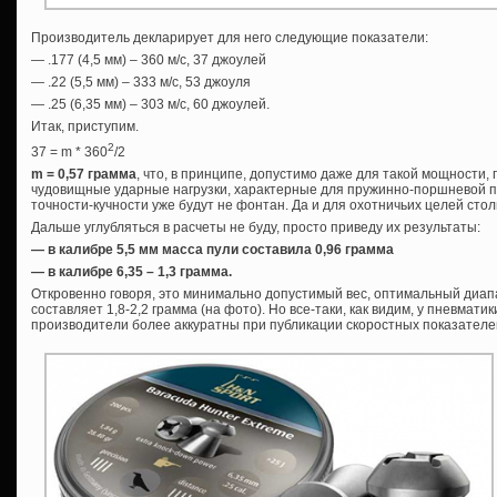
Производитель декларирует для него следующие показатели:
— .177 (4,5 мм) – 360 м/с, 37 джоулей
— .22 (5,5 мм) – 333 м/с, 53 джоуля
— .25 (6,35 мм) – 303 м/с, 60 джоулей.
Итак, приступим.
2
37 = m * 360
/2
m = 0,57 грамма
, что, в принципе, допустимо даже для такой мощности,
чудовищные ударные нагрузки, характерные для пружинно-поршневой п
точности-кучности уже будут не фонтан. Да и для охотничьих целей столь
Дальше углубляться в расчеты не буду, просто приведу их результаты:
— в калибре 5,5 мм масса пули составила 0,96 грамма
— в калибре 6,35 – 1,3 грамма.
Откровенно говоря, это минимально допустимый вес, оптимальный диапаз
составляет 1,8-2,2 грамма (на фото). Но все-таки, как видим, у пневмат
производители более аккуратны при публикации скоростных показателей