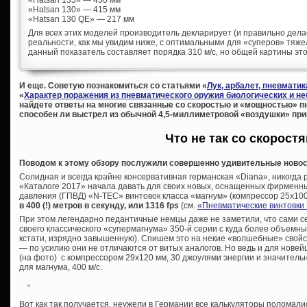
«Hatsan 135» — 450 мм
«Hatsan 130» — 415 мм
«Hatsan 130 QE» — 217 мм
Для всех этих моделей производитель декларирует (и правильно делает
реальности, как мы увидим ниже, с оптимальными для «суперов» тяже
данный показатель составляет порядка 310 м/с, но общей картины это
И еще. Советую познакомиться со статьями «
Лук, арбалет, пневмати
«
Характер поражения из пневматического оружия биологических и н
найдете ответы на многие связанные со скоростью и «мощностью» пн
способен ли выстрел из обычной 4,5-миллиметровой «воздушки» прив
Что не так со скорост
Поводом к этому обзору послужили совершенно удивительные новост
Солидная и всегда крайне консервативная германская «Diana», никогда 
«Каталоге 2017» начала давать для своих новых, оснащенных фирменн
давления (ГПВД) «N-TEC» винтовок класса «магнум» (компрессор 25х100
в 400 (!) метров в секунду, или 1316 fps
(см.
«Пневматические винтовки
При этом легендарно педантичные немцы даже не заметили, что сами се
своего классического «супермагнума» 350-й серии с куда более объемны
кстати, изрядно завышенную). Спишем это на некие «волшебные» свойс
— по усилию они не отличаются от витых аналогов. Но ведь и для нове
(на фото) с компрессором 29х120 мм, 30 джоулями энергии и значитель
для магнума, 400 м/с.
Вот как так получается, неужели в Германии все калькуляторы поломалис