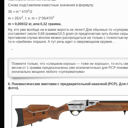
Снова подставляем известные значения в формулу:
2
36 = m * 470
/2
2
2
m = 2E/v
, т. е. m = 2*36/470
m = 0,00032 кг, или 0,32 грамма.
Ну, это уже вообще ни в какие ворота не лезет! Для обычных-то «супер
составляет около 0,68 грамма/10,5 grain (я предпочитаю чуть более серь
противном случае вполне можно распрощаться не только с точностью-куч
то и «грибком» поршня. А тут речь идет о сверхмощном оружии…
Помните только, что «слишком хорошо — тоже не хорошо», то есть св
весом от 1 грамма предназначены уже исключительно для PCP-пневм
изначально мощнее любого «супермагнума»
6. Пневматические винтовки с предварительной накачкой (PCP). Для
фото).