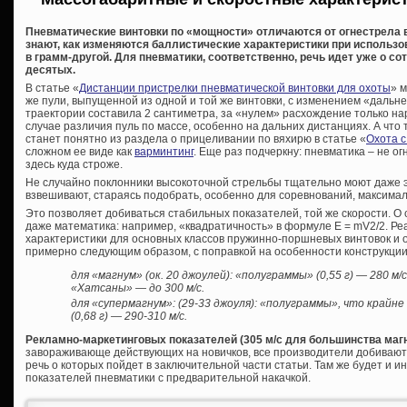
Пневматические винтовки по «мощности» отличаются от огнестрела 
знают, как изменяются баллистические характеристики при использов
в грамм-другой. Для пневматики, соответственно, речь идет уже о со
десятых.
В статье «
Дистанции пристрелки пневматической винтовки для охоты
» 
же пули, выпущенной из одной и той же винтовки, с изменением «дальн
траектории составила 2 сантиметра, за «нулем» расхождение только на
случае различия пуль по массе, особенно на дальних дистанциях. А что 
станет понятно из раздела о прицеливании по вяхирю в статье «
Охота с
сложном ее виде как
варминтинг
. Еще раз подчеркну: пневматика – не о
здесь куда строже.
Не случайно поклонники высокоточной стрельбы тщательно моют даже э
взвешивают, стараясь подобрать, особенно для соревнований, максима
Это позволяет добиваться стабильных показателей, той же скорости. О
даже математика: например, «квадратичность» в формуле E = mV2/2. Ре
характеристики для основных классов пружинно-поршневых винтовок и 
примерно следующим образом, с поправкой на особенности конструкции и
для «магнум» (ок. 20 джоулей): «полуграммы» (0,55 г) — 280 м/с
«Хатсаны» — до 300 м/с.
для «супермагнум»: (29-33 джоуля): «полуграммы», что крайн
(0,68 г) — 290-310 м/с.
Рекламно-маркетинговых показателей (305 м/с для большинства маг
завораживающе действующих на новичков, все производители добиваютс
речь о которых пойдет в заключительной части статьи. Там же будет и
показателей пневматики с предварительной накачкой.