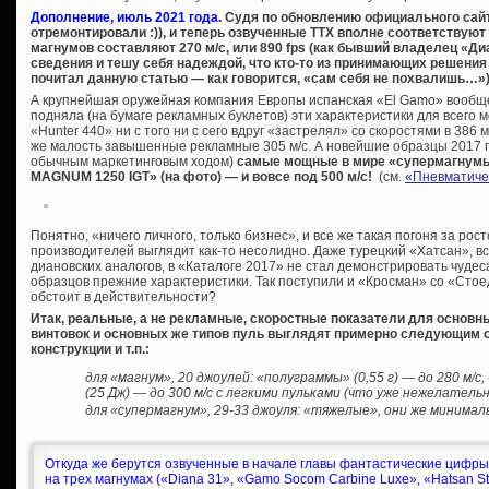
Дополнение, июль 2021 года.
Судя по обновлению официального сай
отремонтировали :)), и теперь озвученные ТТХ вполне соответствую
магнумов составляют 270 м/с, или 890 fps (как бывший владелец «Д
сведения и тешу себя надеждой, что кто-то из принимающих решения
почитал данную статью — как говорится, «сам себя не похвалишь…»)
А крупнейшая оружейная компания Европы испанская «El Gamo» вообще 
подняла (на бумаге рекламных буклетов) эти характеристики для всего 
«Hunter 440» ни с того ни с сего вдруг «застрелял» со скоростями в 386 
же малость завышенные рекламные 305 м/с. А новейшие образцы 2017 
обычным маркетинговым ходом)
самые мощные в мире «супермагнумы» 
MAGNUM 1250 IGT» (на фото) — и вовсе под 500 м/с!
(см.
«Пневматиче
Понятно, «ничего личного, только бизнес», и все же такая погоня за ро
производителей выглядит как-то несолидно. Даже турецкий «Хатсан», в
диановских аналогов, в «Каталоге 2017» не стал демонстрировать чудес
образцов прежние характеристики. Так поступили и «Кросман» со «Стоед
обстоит в действительности?
Итак, реальные, а не рекламные, скоростные показатели для основ
винтовок и основных же типов пуль выглядят примерно следующим о
конструкции и т.п.:
для «магнум», 20 джоулей: «полуграммы» (0,55 г) — до 280 м/с
(25 Дж) — до 300 м/с с легкими пульками (что уже нежелательн
для «супермагнум», 29-33 джоуля: «тяжелые», они же минималь
Откуда же берутся озвученные в начале главы фантастические цифры в
на трех магнумах («Diana 31», «Gamo Socom Carbine Luxe», «Hatsan St