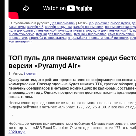
Опубликовано в рубрике
Для пневматики
| Метки:
jsb
,
jsb exact
,
выбор пулек
,
дл
какие пули
,
калибр 4.5
,
калибр воздушки
,
калибр пневматики
,
пневматические пу
пули для охоты с пневматикой
,
пули для пневматики
,
пули для пневматики 4 5
,
п
пневматические
,
пульки для пневматики
,
пульки к пневматике
,
сайт пневматики
,
пневматики
,
стрельба из пневматики
,
стрельба из пневматической винтовки
,
точ
комментарий »
ТОП пуль для пневматики среди бестс
версии «Pyramyd Air»
|
Автор:
ingewarr
Сразу заметим, что рейтинг предоставлен не информационно-познав
коммерческим. Посему здесь не будет никаких ТТХ, кратких обзоров, 
перечень боеприпасов в четырех номинациях по калибрам, составл
в прошедшем году. Однако предпочтения десятков тысяч эйрганнер
показателем.
Несомненно, приведенная ниже картинка не может не навести на неки
лидеры рейтинга в четырех калибрах: .177, .22, .25 и .30. И все они от 
Небольшое личное примечание: мои любимые 4,5-миллиметровые «полугра
же когорты — «JSB Exact Diabolo». Они же единственные из 177-го кали
2020 года
.