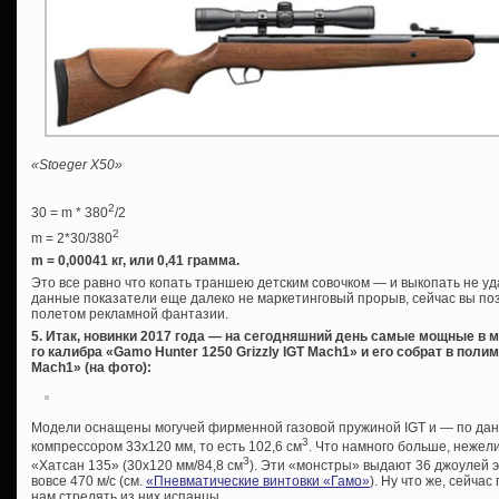
«Stoeger X50»
2
30 = m * 380
/2
2
m = 2*30/380
m = 0,00041 кг, или 0,41 грамма.
Это все равно что копать траншею детским совочком — и выкопать не уда
данные показатели еще далеко не маркетинговый прорыв, сейчас вы по
полетом рекламной фантазии.
5. Итак, новинки 2017 года — на сегодняшний день самые мощные в 
го калибра «Gamo Hunter 1250 Grizzly IGT Mach1» и его собрат в п
Mach1» (на фото):
Модели оснащены могучей фирменной газовой пружиной IGT и — по да
3
компрессором 33х120 мм, то есть 102,6 см
. Что намного больше, нежел
3
«Хатсан 135» (30х120 мм/84,8 см
). Эти «монстры» выдают 36 джоулей э
вовсе 470 м/с (см.
«Пневматические винтовки «Гамо»
). Ну что же, сейча
нам стрелять из них испанцы