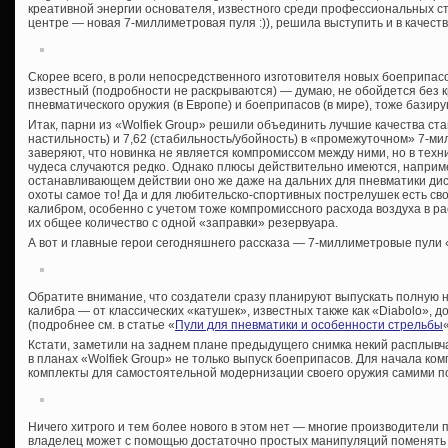
креативной энергии основателя, известного среди профессиональных стр
центре — новая 7-миллиметровая пуля :)), решила выступить и в качест
Скорее всего, в роли непосредственного изготовителя новых боеприпасо
известный (подробности не раскрываются) — думаю, не обойдется без 
пневматического оружия (в Европе) и боеприпасов (в мире), тоже бази
Итак, парни из «Wolfiek Group» решили объединить лучшие качества ста
настильность) и 7,62 (стабильность/убойность) в «промежуточном» 7-м
заверяют, что новинка не является компромиссом между ними, но в техник
чудеса случаются редко. Однако плюсы действительно имеются, например
останавливающем действии оно же даже на дальних для пневматики дист
охоты самое то! Да и для любительско-спортивных пострелушек есть св
калибром, особенно с учетом тоже компромиссного расхода воздуха в ра
их общее количество с одной «заправки» резервуара.
А вот и главные герои сегодняшнего рассказа — 7-миллиметровые пули «
Обратите внимание, что создатели сразу планируют выпускать полную 
калибра — от классических «катушек», известных также как «Diabolo», 
(подробнее см. в статье «
Пули для пневматики и особенности стрельбы
«
Кстати, заметили на заднем плане предыдущего снимка некий расплывч
в планах «Wolfiek Group» не только выпуск боеприпасов. Для начала ко
комплекты для самостоятельной модернизации своего оружия самими п
Ничего хитрого и тем более нового в этом нет — многие производители
владелец может с помощью достаточно простых манипуляций поменять