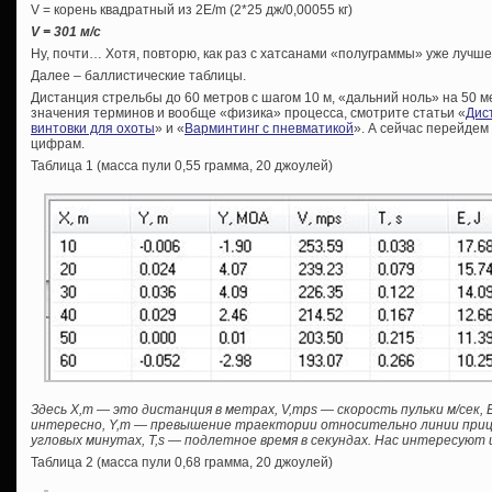
V = корень квадратный из 2E/m (2*25 дж/0,00055 кг)
V = 301 м/с
Ну, почти… Хотя, повторю, как раз с хатсанами «полуграммы» уже лучше
Далее – баллистические таблицы.
Дистанция стрельбы до 60 метров с шагом 10 м, «дальний ноль» на 50 
значения терминов и вообще «физика» процесса, смотрите статьи «
Дис
винтовки для охоты
» и «
Варминтинг с пневматикой
». А сейчас перейдем
цифрам.
Таблица 1 (масса пули 0,55 грамма, 20 джоулей)
Здесь Х,m — это дистанция в метрах, V,mps — скорость пульки м/сек, E,
интересно, Y,m — превышение траектории относительно линии приц
угловых минутах, T,s — подлетное время в секундах. Нас интересуют 
Таблица 2 (масса пули 0,68 грамма, 20 джоулей)