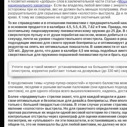
я посвятил немало «добрых» слов в заключительной части статьи «
Мощн
национального характера
». Если вы владелец любой винтовки с энергет
осторожны при их покупке, вес не должен быть меньше полуграмма. Ина
разрушительного для серьезных винтовок «холостого» выстрела. Да и ле
криво. К тому же совершенно не годятся для охотничьих целей.
То же справедливо и в отношении пневматики с предварительной нака
в основном продается в калибрах 4.5, 5.5, 6.35, 7.62 и 9 мм. Правда, 
охотничьему лицензируемому пневматическому оружию до 25 Дж. В п
сверхлегкую пульку и от души поработав насосом, можно добиться с
секунду, почти на уровне гладкоствольного огнестрела. Однако в р
подходящие именно для своего оружия боеприпасы и оптимизирует да
редуктор на опять же оптимальные показатели. В зависимости от ка
320 м/с. Другое дело, что даже в калибре 4,5 мм мощь подобных вин
сверхтяжелые для пружинно-поршневой пневматики пули и брать ку
Учтите еще и такой момент: устанавливаемые на большинство совреме
огнестрела, корректно работают только на дозвуковых (до 330 м/с) ско
В продолжение темы «супер-пупер-скоростей» и прочего баловства мож
спичками, гвоздями и ушными ватными палочками (они идеально подходя
винтовок), но для одного обзора всего вышеизложенного, надеюсь, дост
Более «продвинутые» стрелки знают, что для каждой модели и даже
свои оптимальные и безопасные для девайса боеприпасы. Ими вполне 
только с большей твердостью сплава. В этом случае усилие страгив
явление «холостого» выстрела. Но для грамотного определения хара
прогнав различные их модели одной весовой категории по стволу, оц
контрольные отстрелы через хронограф для оценки изменения скорости
посмотрев, не «уплывают» ли эти показатели, и остановившись на н
общем-то, это не помешало бы для любой винтовки, но далеко не вс