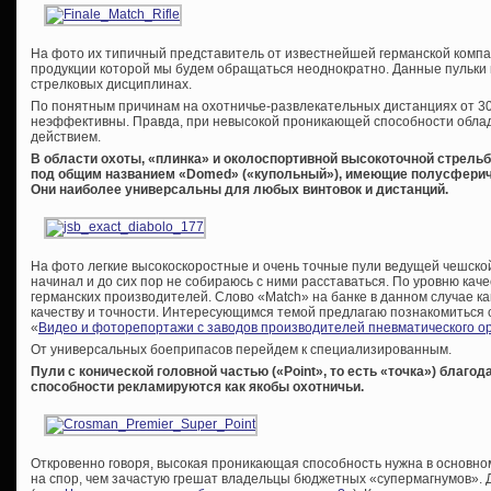
На фото их типичный представитель от известнейшей германской компани
продукции которой мы будем обращаться неоднократно. Данные пульки 
стрелковых дисциплинах.
По понятным причинам на охотничье-развлекательных дистанциях от 30
неэффективны. Правда, при невысокой проникающей способности об
действием.
В области охоты, «плинка» и околоспортивной высокоточной стрель
под общим названием «
Domed
» («купольный»), имеющие полусферич
Они наиболее универсальны для любых винтовок и дистанций.
На фото легкие высокоскоростные и очень точные пули ведущей чешской 
начинал и до сих пор не собираюсь с ними расставаться. По уровню кач
германских производителей. Слово «Match» на банке в данном случае ка
качеству и точности. Интересующимся темой предлагаю познакомиться 
«
Видео и фоторепортажи с заводов производителей пневматического о
От универсальных боеприпасов перейдем к специализированным.
Пули с конической головной частью («
Point
», то есть «точка») благ
способности рекламируются как якобы охотничьи.
Откровенно говоря, высокая проникающая способность нужна в основно
на спор, чем зачастую грешат владельцы бюджетных «супермагнумов».