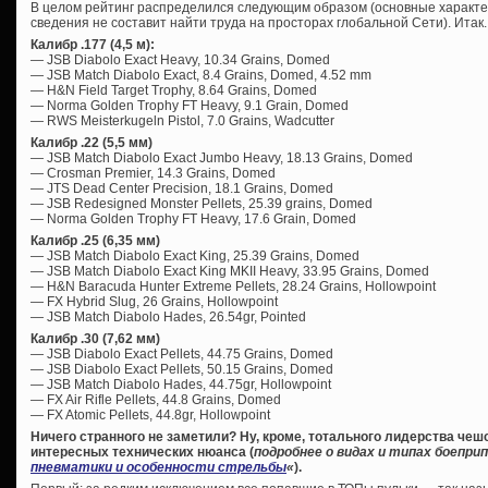
В целом рейтинг распределился следующим образом (основные характе
сведения не составит найти труда на просторах глобальной Сети). Итак.
Калибр .177 (4,5 м):
— JSB Diabolo Exact Heavy, 10.34 Grains, Domed
— JSB Match Diabolo Exact, 8.4 Grains, Domed, 4.52 mm
— H&N Field Target Trophy, 8.64 Grains, Domed
— Norma Golden Trophy FT Heavy, 9.1 Grain, Domed
— RWS Meisterkugeln Pistol, 7.0 Grains, Wadcutter
Калибр .22 (5,5 мм)
— JSB Match Diabolo Exact Jumbo Heavy, 18.13 Grains, Domed
— Crosman Premier, 14.3 Grains, Domed
— JTS Dead Center Precision, 18.1 Grains, Domed
— JSB Redesigned Monster Pellets, 25.39 grains, Domed
— Norma Golden Trophy FT Heavy, 17.6 Grain, Domed
Калибр .25 (6,35 мм)
— JSB Match Diabolo Exact King, 25.39 Grains, Domed
— JSB Match Diabolo Exact King MKII Heavy, 33.95 Grains, Domed
— H&N Baracuda Hunter Extreme Pellets, 28.24 Grains, Hollowpoint
— FX Hybrid Slug, 26 Grains, Hollowpoint
— JSB Match Diabolo Hades, 26.54gr, Pointed
Калибр .30 (7,62 мм)
— JSB Diabolo Exact Pellets, 44.75 Grains, Domed
— JSB Diabolo Exact Pellets, 50.15 Grains, Domed
— JSB Match Diabolo Hades, 44.75gr, Hollowpoint
— FX Air Rifle Pellets, 44.8 Grains, Domed
— FX Atomic Pellets, 44.8gr, Hollowpoint
Ничего странного не заметили? Ну, кроме, тотального лидерства чеш
интересных технических нюанса (
подробнее о видах и типах боепри
пневматики и особенности стрельбы
«
).