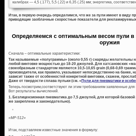
калибрах — 4,5 (.177), 5,5 (.22) и 6,35 (.25) мм; энергетика, соответстве
Итак, в первую очередь определимся, что же за пули имеют в виду 
приводящие заоблачные скоростные показатели для рекламируемых
Определяемся с оптимальным весом пули в
оружия
Сначала – оптимальные характеристики:
Так называемые «полуграммы» (около 0,55 г) снаряды желательны н
любой винтовке мощностью до 18-20 джоулей. Для хатсановских «м
своеобразным стандартом являются 10,5-10,65 grain (0,68-0,69 грам
производители, как правило, указывают непосредственно на банке, на
зависит также от особенностей конкретной винтовки, скажем, прослаб
Даже от твердости сплава пульки (см. «
Пули для пневматики и особ
Теперь посмотрим,соответствуют ли этим требованиям заявленные для 
Вот результаты вычислений.
1. Безлицензионная пневматика до 7,5 джоулей, для которой базовой 
же закреплена и законодательно).
«МР-512»
Итак, подставляем известные значения в формулу:
2