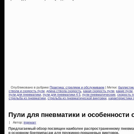
Опубликовано в рубрике
Практика: стреляем и обслуживаем
| Метки:
баллистик
ствола и скорость пули
,
длина ствола скорость
,
какая скорость пули
,
какие пули
пули для пневматики
,
пули для пневматики 4 5
,
пули пневматические
,
скорость 
стрельба из пневматики
,
стрельба из пневматической винтовки
,
характеристики 
Пули для пневматики и особенности
|
Автор:
ingewarr
Предлагаемый обзор посвящен наиболее распространенному пневмати
в основном боеприпасам для пружинно-поршневых винтовок.