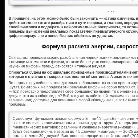
* * *
В принципе, на этом можно было бы и закончить — истина озвучена, 
действительно хотите разобраться в сути вопроса, а главное, опред
своей винтовки и подобрать к ней оптимальные боеприпасы, то остан
примеры вычислений реальных показателей пневматического оружия
цифр и формул, но и вовсе без них обойтись не удастся.
Формула расчета энергии, скорос
Сейчас мы проведем «сеанс разоблачения черной магии» рекламщиков и
к помощи математики и физики, а также более узко специализированной 
изучения мифов и легенд, относятся к
точным наукам
.
Опираться будем на официально приводимые производителями винто
которые в отличие от скоростных вполне объективны. А знаете поче
Во-первых, оружейное законодательство большинства стран ориентирует
шутят. Во-вторых, на продажи эти реальные цифры не особо повлияют. Е
— fps) прекрасно представляет себе большинство людей, то с энергией
джоули, кто их вообще видел? Всё, как у автолюбителей: максимальная ско
завышенная) доступна для понимания любой «блондинке», а вот с ньют
проблемы.
2
Существует фундаментальная формула E = mv
/2, где «Е» – энергия, 
все эти величины взаимосвязаны и зависят друг от друга. А теперь р
пневматических винтовок с различным уровнем энергетики («мощи»).
будут безлицензионные версии до 7,5 джоулей, «магнумы» — 20-25 д
показателем в 30 джоулей. Винтовки с предварительной накачкой (PC