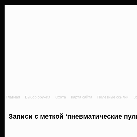
Главная
Выбор оружия
Охота
Карта сайта
Полезные ссылки
В
Записи с меткой ‘пневматические пул