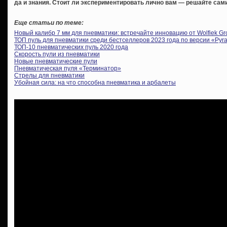
да и знания. Стоит ли экспериментировать лично вам — решайте сами
Еще статьи по теме:
Новый калибр 7 мм для пневматики: встречайте инновацию от Wolfiek Gr
ТОП пуль для пневматики среди бестселлеров 2023 года по версии «Pyra
ТОП-10 пневматических пуль 2020 года
Скорость пули из пневматики
Новые пневматические пули
Пневматическая пуля «Терминатор»
Стрелы для пневматики
Убойная сила: на что способна пневматика и арбалеты