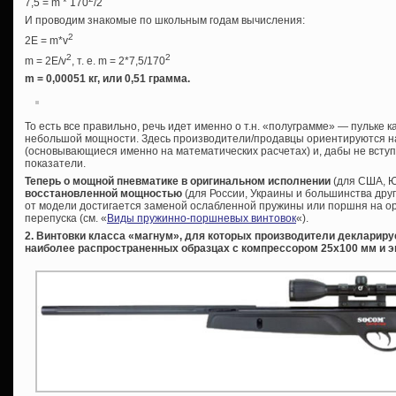
7,5 = m * 170
/2
И проводим знакомые по школьным годам вычисления:
2
2E = m*v
2
2
m = 2E/v
, т. е. m = 2*7,5/170
m = 0,00051 кг, или 0,51 грамма.
То есть все правильно, речь идет именно о т.н. «полуграмме» — пульке 
небольшой мощности. Здесь производители/продавцы ориентируются н
(основывающиеся именно на математических расчетах) и, дабы не вступ
показатели.
Теперь о мощной пневматике в оригинальном исполнении
(для США, Ю
восстановленной мощностью
(для России, Украины и большинства друг
от модели достигается заменой ослабленной пружины или поршня на о
перепуска (см. «
Виды пружинно-поршневых винтовок
«).
2. Винтовки класса «магнум», для которых производители декларируе
наиболее распространенных образцах с компрессором 25х100 мм и э