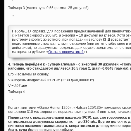
Таблица 3 (масса пули 0,55 грамма, 25 джоулей)
Небольшая справка: для поражения предназначенной для пневматики
считается скорость 200 м/с, а энергия – 10 джоулей на кг веса. Хотя э
выстрелу в корпус животного, при попадании в голову КПД возрастает
подготовленные стрелки, пульки потяжелее (они летят стабильнее 
действием), но в разумных пределах, да и оружие желательно не столь
материалы рубрики «
Охота с пневматикой
»).
4. Теперь перейдем к «супермагнумам» с энергией 30 джоулей. «Пол
напомню, что стандартом является 10,5 гран (1 grain=0,0648 грамма), и
Его и возьмем за основу.
V = корень квадратный из 2E/m (2*30 дж/0,00068 кг)
V = 297 м/с
Таблица 4.
Кстати, винтовки «Gamo Hunter 1250», «Hatsan 125/135» помощнее своих
есть около 310 м/с скорости с нормальными пулями. И опять же, никаки
Пневматика с предварительной накачкой (PCP), как уже говорилось в 
оптимальных дозвуковых скоростях — до 330 м/с. Другое дело, что 
винтовок позволяет использовать сверхтяжелые для пружинно-поршн
брать куда более серьезную добычу.