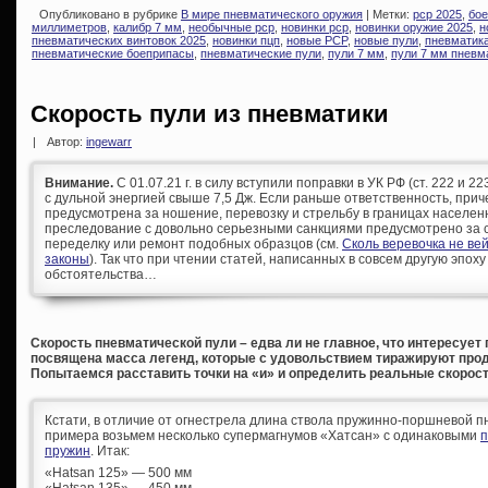
Опубликовано в рубрике
В мире пневматического оружия
| Метки:
pcp 2025
,
бое
миллиметров
,
калибр 7 мм
,
необычные pcp
,
новинки pcp
,
новинки оружие 2025
,
н
пневматических винтовок 2025
,
новинки пцп
,
новые PCP
,
новые пули
,
пневматик
пневматические боеприпасы
,
пневматические пули
,
пули 7 мм
,
пули 7 мм пневм
Скорость пули из пневматики
|
Автор:
ingewarr
Внимание.
С 01.07.21 г. в силу вступили поправки в УК РФ (ст. 222 и 
с дульной энергией свыше 7,5 Дж. Если раньше ответственность, при
предусмотрена за ношение, перевозку и стрельбу в границах населен
преследование с довольно серьезными санкциями предусмотрено за с
переделку или ремонт подобных образцов (см.
Сколь веревочка не ве
законы
). Так что при чтении статей, написанных в совсем другую эпоху
обстоятельства…
Скорость пневматической пули – едва ли не главное, что интересует
посвящена масса легенд, которые с удовольствием тиражируют прода
Попытаемся расставить точки на «и» и определить реальные скорост
Кстати, в отличие от огнестрела длина ствола пружинно-поршневой пн
примера возьмем несколько супермагнумов «Хатсан» с одинаковыми
п
пружин
. Итак:
«Hatsan 125» — 500 мм