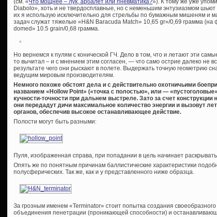
(см. «
Что мощнее – лук, арбалет или пневматика?
»). К тому же уже упо
Diabolo», хоть и не твердосплавные, но с неменьшим энтузиазмом шьют 
их я использую исключительно для стрельбы по бумажным мишеням и ма
задач служат тяжелые «H&N Baracuda Match» 10,65 gr»/0,69 грамма (на 
domed» 10.5 grain/0,68 грамма.
Но вернемся к пулям с конической ГЧ. Дело в том, что и летают эти сам
то вычитал – и с мнением этим согласен, — что само острие далеко не вс
результате чего они рыскают в полете. Выдержать точную геометрию сна
ведущим мировым производителям.
Немного похоже обстоят дела и с действительно охотничьими боепр
названием «
Hollow
Point
» («точка с полостью», или — «пустоголовые
кучности-точности при дальнем выстреле. Зато за счет конструкции
они передадут дичи максимальное количество энергии и вызовут л
органов, обеспечив высокое останавливающее действие.
Полости могут быть разными:
Пуля, изображенная справа, при попадании в цель начинает раскрыватьс
Опять же по понятным причинам баллистические характеристики подобн
полусферических. Так же, как и у представленного ниже образца.
За грозным именем «Terminator» стоит попытка создания своеобразного 
объединения пенетрации (проникающей способности) и останавливающег