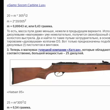
«
Gamo Socom Carbine Lux»
2
20 = m * 305
/2
2
m = 2*20/305
m = 0,00043 кг, или 0,43 грамма.
То есть, масса пули даже меньше, нежели в предыдущем варианте. Испол
джоулевыми «магнумами» уже нежелательно, получится своеобразный 
холостого выстрела. Да и найти-то такие пульки затруднительно, в осно
тировским «духовушкам» колпачки DS. Вот только предназначены подоб
джоулевых (!) пистолетов и винтовок.
3. Теперь о магнумах
турецкой компании «Хатсан»
, которые обладают
соответственно, большей мощностью – 25 джоулей.
«
Hatsan 95»
2
25 = m*305
/2
m = 0,54 грамма.