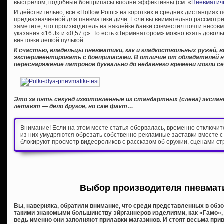
выстрелом, подобные боеприпасы вполне эффективны (см. «
Пневматич
И действительно, все «Hollow Point» на коротких и средних дистанциях
предназначенной для пневматики дичи. Если вы внимательно рассмот
заметите, что производитель на наклейке банки совместил почти несовм
указания «16 J» и «0,57 g». То есть «Терминатором» можно взять довол
винтовки легкой пулькой.
К счастью, владельцы пневматики, как и гладкоствольных ружей,
экспериментировать с боеприпасами. В отличие от обладателей на
переснаряжение патронов буквально до недавнего времени могли се
Это за пять секунд изготовленные из стандартных (слева) экспанс
летают — дело другое, но сам факт…
Внимание! Если на этом месте статья оборвалась, временно отключи
из них умудряются обрезать собственно рекламные заставки вместе с
блокируют просмотр видеороликов с рассказом об оружии, сценами ст
Выбор производителя пневмат
Вы, наверняка, обратили внимание, что среди представленных в обз
такими знакомыми большинству эйрганнеров изделиями, как «Гамо», 
ведь именно они заполняют прилавки магазинов. И стоят весьма при