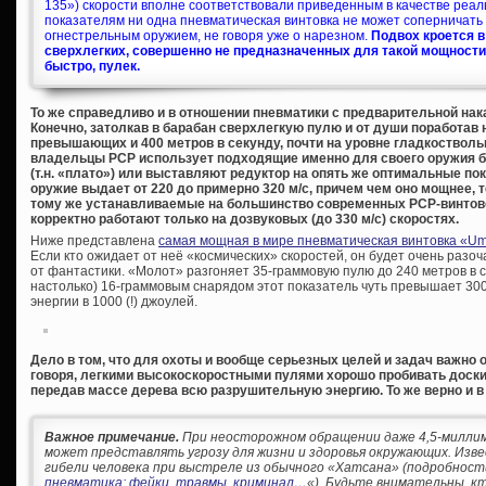
135») скорости вполне соответствовали приведенным в качестве реа
показателям ни одна пневматическая винтовка не может соперничать
огнестрельным оружием, не говоря уже о нарезном.
Подвох кроется 
сверхлегких, совершенно не предназначенных для такой мощности,
быстро, пулек.
То же справедливо и в отношении пневматики с предварительной нака
Конечно, затолкав в барабан сверхлегкую пулю и от души поработав 
превышающих и 400 метров в секунду, почти на уровне гладкостволь
владельцы PCP использует подходящие именно для своего оружия б
(т.н. «плато») или выставляют редуктор на опять же оптимальные по
оружие выдает от 220 до примерно 320 м/с, причем чем оно мощнее, т
тому же устанавливаемые на большинство современных PCP-винтовок
корректно работают только на дозвуковых (до 330 м/с) скоростях.
Ниже представлена
самая мощная в мире пневматическая винтовка «U
Если кто ожидает от неё «космических» скоростей, он будет очень раз
от фантастики. «Молот» разгоняет 35-граммовую пулю до 240 метров в с
настолько) 16-граммовым снарядом этот показатель чуть превышает 300 
энергии в 1000 (!) джоулей.
Дело в том, что для охоты и вообще серьезных целей и задач важно
говоря, легкими высокоскоростными пулями хорошо пробивать доски н
передав массе дерева всю разрушительную энергию. То же верно и в 
Важное примечание.
При неосторожном обращении даже 4,5-милли
может представлять угрозу для жизни и здоровья окружающих. Изв
гибели человека при выстреле из обычного «Хатсана» (подробност
пневматика: фейки, травмы, криминал…
«). Будьте внимательны, к