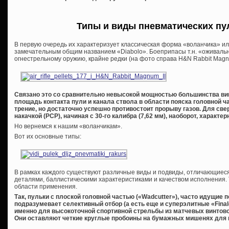
Типы и виды пневматических пул
В первую очередь их характеризует классическая форма «воланчика» ил
замечательным общим названием «Diabolo». Боеприпасы т.н. «оживаль
огнестрельному оружию, крайне редки (на фото справа H&N Rabbit Magnu
Связано это со сравнительно невысокой мощностью большинства
ви
площадь контакта пули и канала ствола в области пояска головной ч
трение, но достаточно успешно противостоит прорыву газов. Для св
накачкой (
PCP), начиная с 30-го калибра (7,62 мм), наоборот, харак
Но вернемся к нашим «воланчикам».
Вот их основные типы:
В рамках каждого существуют различные виды и подвиды, отличающиеся
деталями, баллистическими характеристиками и качеством исполнения. Т
области применения.
Так, пульки с плоской головной частью («
Wadcutter»), часто идущие 
подразумевает селективный отбор (а есть еще и суперэлитные «
Fina
именно для высокоточной спортивной стрельбы из матчевых винтовок
Они оставляют четкие круглые пробоины на бумажных мишенях для к