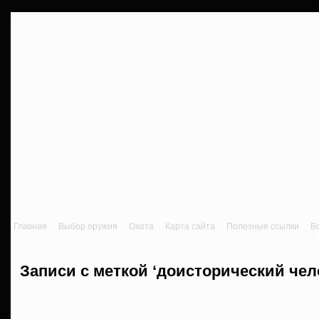
Главная
Выбор оружия
Охота
Карта сайта
Полезные ссылки
В
Записи с меткой ‘доисторический чел