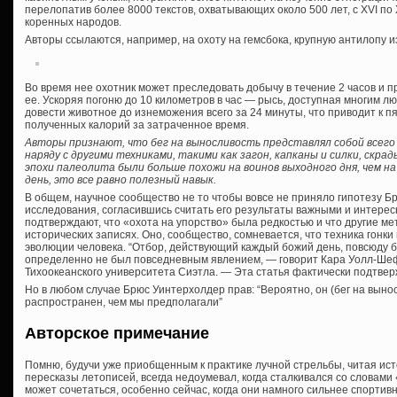
перелопатив более 8000 текстов, охватывающих около 500 лет, с XVI по 
коренных народов.
Авторы ссылаются, например, на охоту на гемсбока, крупную антилопу и
Во время нее охотник может преследовать добычу в течение 2 часов и п
ее. Ускоряя погоню до 10 километров в час — рысь, доступная многим л
довести животное до изнеможения всего за 24 минуты, что приводит к п
полученных калорий за затраченное время.
Авторы признают, что бег на выносливость представлял собой всего
наряду с другими техниками, такими как загон, капканы и силки, скрад
эпохи палеолита были больше похожи на воинов выходного дня, чем н
день, это все равно полезный навык.
В общем, научное сообщество не то чтобы вовсе не приняло гипотезу Б
исследования, согласившись считать его результаты важными и интерес
подтверждают, что «охота на упорство» была редкостью и что другие м
исторических записях. Оно, сообщество, сомневается, что техника гонк
эволюции человека. “Отбор, действующий каждый божий день, повсюду б
определенно не был повседневным явлением, — говорит Кара Уолл-Шеф
Тихоокеанского университета Сиэтла. — Эта статья фактически подтвер
Но в любом случае Брюс Уинтерхолдер прав: “Вероятно, он (бег на выно
распространен, чем мы предполагали”
Авторское примечание
Помню, будучи уже приобщенным к практике лучной стрельбы, читая ис
пересказы летописей, всегда недоумевал, когда сталкивался со словами 
может сочетаться, особенно сейчас, когда они намного сильнее спортив