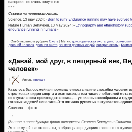
наверное, не очень получится.
* * *
Ссылки на первоисточники:
Science, 13 may 2024: «
Born to run? Endurance running may have evolved 
Nature Human Behaviour, 13 May 2024: «
Ethnography and ethnohistory suppor
endurance running in humans
»
Опубликовано в рубрике
Охота
| Метки:
доисторическая охота
,
доисторический
древний человек
,
древняя охота
,
занятия древних людей
,
история охоты
|
Коммен
«Давай, мой друг, в пещерный век, 
человек»
|
Автор:
ingewarr
Казалось бы, оружейная промышленность нынче способна удовлетво
стрелковых видов спорта и охотников, в том числе любителей метате
не ступала нога производственника, — уж очень своеобразны и труд
готовых изделий невелика. Это вотчина рукастых энтузиастов-одино
Сначала — фото:
(данное и последующие фото авторства Скотта Бестула и Стивена 
Это не музейные экспонаты, а образцы «продукции» такого вот энтузиаст