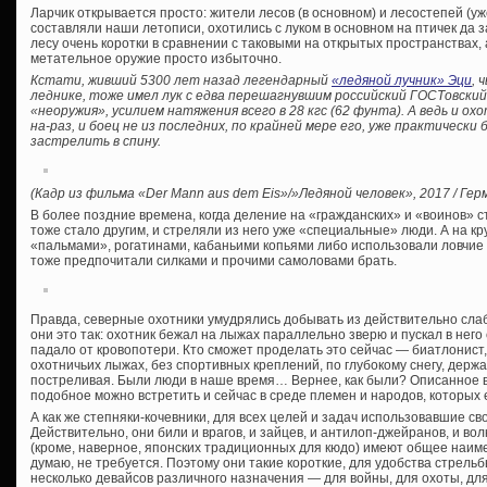
Ларчик открывается просто: жители лесов (в основном) и лесостепей (уже
составляли наши летописи, охотились с луком в основном на птичек да 
лесу очень коротки в сравнении с таковыми на открытых пространствах, 
метательное оружие просто избыточно.
Кстати, живший 5300 лет назад легендарный
«ледяной лучник» Эци
, 
леднике, тоже имел лук с едва перешагнувшим российский ГОСТовски
«неоружия», усилием натяжения всего в 28 кгс (62 фунта). А ведь и ох
на-раз, и боец не из последних, по крайней мере его, уже практически
застрелить в спину.
(Кадр из фильма «Der Mann aus dem Eis»/»Ледяной человек», 2017 / Гер
В более поздние времена, когда деление на «гражданских» и «воинов» 
тоже стало другим, и стреляли из него уже «специальные» люди. А на кру
«пальмами», рогатинами, кабаньими копьями либо использовали ловчие я
тоже предпочитали силками и прочими самоловами брать.
Правда, северные охотники умудрялись добывать из действительно слаб
они это так: охотник бежал на лыжах параллельно зверю и пускал в него
падало от кровопотери. Кто сможет проделать это сейчас — биатлонист
охотничьих лыжах, без спортивных креплений, по глубокому снегу, держ
постреливая. Были люди в наше время… Вернее, как были? Описанное 
подобное можно встретить и сейчас в среде племен и народов, которых 
А как же степняки-кочевники, для всех целей и задач использовавшие св
Действительно, они били и врагов, и зайцев, и антилоп-джейранов, и волк
(кроме, наверное, японских традиционных для кюдо) имеют общее наим
думаю, не требуется. Поэтому они такие короткие, для удобства стрельбы
несколько девайсов различного назначения — для войны, для охоты, дл