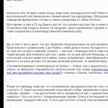
мастерской.
Началось все четверть века назад, когда еще тринадцатилетний Райен 
выполненный собственноручно примитивный лук-однодревку. Обрадован
самоделки фабричную тетиву со своего рекурсива от «Bear Archery».
Шло время, и уже в 21 год Джилл достиг того уровня мастерства и известн
позволили ему открыть бизнес по продаже «доисторического» оружия и 
тоже сохранились в производственной номенклатуре).
Да, в том-то все и дело, что его творения предназначены не для музейн
практического применения. Сам Райен с ними добыл более пятидесяти з
из лука (он на фото нижний), второго — метнув с помощью опять-таки с
также весьма экзотического для нас с вами, но не для жителя Флориды, а
охотничий «объект животного мира» очень специфичен: своеобразный 
крепость на рану делают его весьма нелегкой добычей, по крайней мер
Соответствующих иллюстраций не будет — Райен, как и вышедший и
строк, не фанатик «трофейного летописания» (см. главу «
Охотничьи
как это выглядело тысячи лет назад?
» статьи «Охота, охотники, тр
.
Разве что приведу ниже вот это изображение как доказательство того, ч
стрелять :)). Адептов классической спортивной стойки, удержания и пр
«свалку» оружия — она достаточно часто применяется как у «реконструк
«варбоу», так и на охоте с традиционными луками. Благо в последнем 
превышают тридцати метров, то есть достаточно точный «интуитивный/