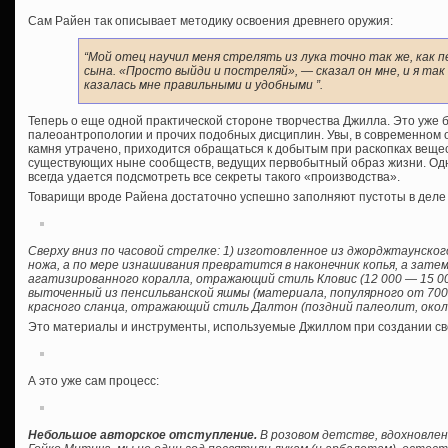
Сам Райен так описывает методику освоения древнего оружия:
“Мой отец научил меня стрелять из лука точно так же, как
сына. «Просто выйди и постреляй», — сказал он мне, и я так
казалась мне правильными и удобными ”.
Теперь о еще одной практической стороне творчества Джилла. Это уже 
палеоантропологии и прочих подобных дисциплин. Увы, в современном 
камня утрачено, приходится обращаться к добытым при раскопках веще
существующих ныне сообществ, ведущих первобытный образ жизни. Одн
всегда удается подсмотреть все секреты такого «производства».
Товарищи вроде Райена достаточно успешно заполняют пустоты в деле 
Сверху вниз по часовой стрелке: 1) изготовленное из джорджтаунско
ножа, а по мере изнашивания превратится в наконечник копья, а затем
агатизированного коралла, отражающий стиль Кловис (12 000 — 15 000
выточенный из пенсильванской яшмы (материала, популярного от 7000 
красного сланца, отражающий стиль Далтон (поздний палеолит, около
Это материалы и инструменты, используемые Джиллом при создании св
А это уже сам процесс:
Небольшое авторское отступление.
В розовом детстве, вдохновлен