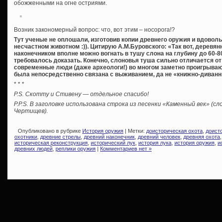
обожженными на огне остриями.
Возник закономерный вопрос: что, вот этим – носорога!?
Тут ученые не оплошали, изготовив копии древнего оружия и вдовол
несчастном животном :)). Цитирую А.М.Буровского: «Так вот, деревя
наконечником вполне можно вогнать в тушу слона на глубину до 60-8
требовалось доказать. Конечно, слоновья туша сильно отличается от 
современные люди (даже археологи!) во многом заметно проигрываю
была непосредственно связана с выживанием, да не «книжно-диванн
* * *
P.S. Скотту и Стивену — отдельное спасибо!
P.P.S. В заголовке использована строка из песенки «Каменный век» (с
Чертищев).
Опубликовано в рубрике
История оружия
| Метки:
доисторическая охота
,
доист
охотники
,
древние стрелы
,
древний наконечник
,
древний человек
,
древняя охота
историческая реконструкция
,
исторический лук
,
история лука
,
история оружия
,
и
древних людей
,
реплики оружия
|
Комментариев нет »