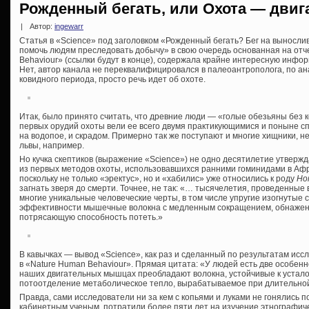
Рожденный бегать, или Охота — двига
|
Автор:
ingewarr
Статья в «Science» под заголовком «Рожденный бегать? Бег на вынослив
помочь людям преследовать добычу» в свою очередь основанная на отч
Behaviour» (ссылки будут в конце), содержала крайне интересную инфо
Нет, автор канала не переквалифицировался в палеоантрополога, по а
ковидного периода, просто речь идет об охоте.
Итак, было принято считать, что древние люди — «голые обезьяны без 
первых орудий охоты вели ее всего двумя практикующимися и поныне спо
на водопое, и скрадом. Примерно так же поступают и многие хищники, н
львы, например.
Но кучка скептиков (выражение «Science») не одно десятилетие утвержд
из первых методов охоты, использовавшихся ранними гоминидами в Африк
поскольку не только «эректус», но и «хабилис» уже относились к роду
Ho
загнать зверя до смерти. Точнее, не так: «… тысячелетия, проведенные
многие уникальные человеческие черты, в том числе упругие изогнутые
эффективности мышечные волокна с медленным сокращением, обнажен
потрясающую способность потеть.»
В кавычках — вывод «Science», как раз и сделанный по результатам исс
в «Nature Human Behaviour». Прямая цитата: «У людей есть две особенн
наших двигательных мышцах преобладают волокна, устойчивые к устало
потоотделение метаболическое тепло, вырабатываемое при длительно
Правда, сами исследователи ни за кем с копьями и луками не гонялись п
кабинетным ученым, потратили более пяти лет на изучение этнографиче