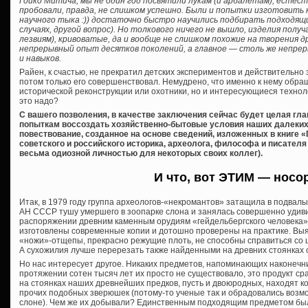
Гойко Митича, мы не один год посвятили лукам (и арбалетам), естес
пробовали, правда, не слишком успешно. Были и попытки изготовить
научного тыка :)) достаточно быстро научились подбирать подходящи
случаях, другой вопрос). Но толкового ничего не вышло, изделия получ
лезвиям), кривоватые, да и вообще не слишком похожие на творения д
непрерывный опыт десятков поколений, а главное — столь же непре
и навыков.
Райен, к счастью, не прекратил детских экспериментов и действительно з
потом только его совершенствовал. Немудрено, что именно к нему обр
исторической реконструкции или охотники, но и интересующиеся технол
это надо?
С вашего позволения, в качестве заключения сейчас будет целая глав
попыткам воссоздать хозяйственно-бытовые условия наших далеких 
повествование, созданное на основе сведений, изложенных в книге 
советского и российского историка, археолога, философа и писателя
весьма одиозной личностью для некоторых своих коллег).
И что, вот ЭТИМ — носо
Итак, в 1979 году группа археологов-«некромантов» затащила в подвалы
АН СССР тушу умершего в зоопарке слона и занялась совершенно удив
распоряжении древним каменным орудиям «гейдельбергского человека»
изготовлены современные копии и дотошно проверены на практике. Вы
«ножи»-отщепы, прекрасно режущие плоть, не способны справиться со 
А сухожилия лучше перерезать также найденными на древних стоянках
Но нас интересует другое. Никаких предметов, напоминающих наконечни
протяжении сотен тысяч лет их просто не существовало, это продукт с
на стоянках наших древнейших предков, пусть и двоюродных, находят кост
прочих подобных зверюшек (потому-то ученые так и обрадовались возм
слоне). Чем же их добывали? Единственным подходящим предметом был