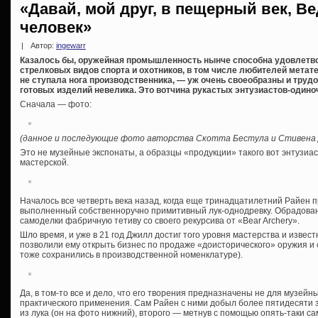
«Давай, мой друг, в пещерный век, 
человек»
|
Автор:
ingewarr
Казалось бы, оружейная промышленность нынче способна удовлетво
стрелковых видов спорта и охотников, в том числе любителей метате
не ступала нога производственника, — уж очень своеобразны и труд
готовых изделий невелика. Это вотчина рукастых энтузиастов-одино
Сначала — фото:
(данное и последующие фото авторства Скотта Бестула и Стивена 
Это не музейные экспонаты, а образцы «продукции» такого вот энтузиаст
мастерской.
Началось все четверть века назад, когда еще тринадцатилетний Райен 
выполненный собственноручно примитивный лук-однодревку. Обрадован
самоделки фабричную тетиву со своего рекурсива от «Bear Archery».
Шло время, и уже в 21 год Джилл достиг того уровня мастерства и известн
позволили ему открыть бизнес по продаже «доисторического» оружия и 
тоже сохранились в производственной номенклатуре).
Да, в том-то все и дело, что его творения предназначены не для музейн
практического применения. Сам Райен с ними добыл более пятидесяти з
из лука (он на фото нижний), второго — метнув с помощью опять-таки с