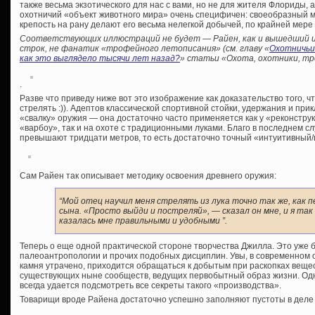
также весьма экзотического для нас с вами, но не для жителя Флориды, а
охотничий «объект животного мира» очень специфичен: своеобразный 
крепость на рану делают его весьма нелегкой добычей, по крайней мер
Соответствующих иллюстраций не будет — Райен, как и вышедший и
строк, не фанатик «трофейного летописания» (см. главу «
Охотничьи
как это выглядело тысячи лет назад?
» статьи «Охота, охотники, тр
.
Разве что приведу ниже вот это изображение как доказательство того, ч
стрелять :)). Адептов классической спортивной стойки, удержания и пр
«свалку» оружия — она достаточно часто применяется как у «реконструк
«варбоу», так и на охоте с традиционными луками. Благо в последнем 
превышают тридцати метров, то есть достаточно точный «интуитивный/
Сам Райен так описывает методику освоения древнего оружия:
“Мой отец научил меня стрелять из лука точно так же, как
сына. «Просто выйди и постреляй», — сказал он мне, и я так
казалась мне правильными и удобными ”.
Теперь о еще одной практической стороне творчества Джилла. Это уже 
палеоантропологии и прочих подобных дисциплин. Увы, в современном 
камня утрачено, приходится обращаться к добытым при раскопках веще
существующих ныне сообществ, ведущих первобытный образ жизни. Одн
всегда удается подсмотреть все секреты такого «производства».
Товарищи вроде Райена достаточно успешно заполняют пустоты в деле 