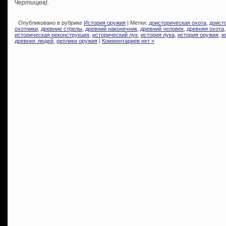
Чертищев).
Опубликовано в рубрике
История оружия
| Метки:
доисторическая охота
,
доист
охотники
,
древние стрелы
,
древний наконечник
,
древний человек
,
древняя охота
историческая реконструкция
,
исторический лук
,
история лука
,
история оружия
,
и
древних людей
,
реплики оружия
|
Комментариев нет »