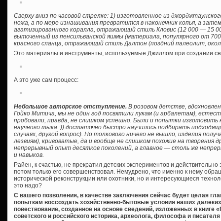
Сверху вниз по часовой стрелке: 1) изготовленное из джорджтаунско
ножа, а по мере изнашивания превратится в наконечник копья, а затем
агатизированного коралла, отражающий стиль Кловис (12 000 — 15 000
выточенный из пенсильванской яшмы (материала, популярного от 7000 
красного сланца, отражающий стиль Далтон (поздний палеолит, около
Это материалы и инструменты, используемые Джиллом при создании св
А это уже сам процесс:
Небольшое авторское отступление.
В розовом детстве, вдохновлен
Гойко Митича, мы не один год посвятили лукам (и арбалетам), естес
пробовали, правда, не слишком успешно. Были и попытки изготовить
научного тыка :)) достаточно быстро научились подбирать подходящи
случаях, другой вопрос). Но толкового ничего не вышло, изделия получ
лезвиям), кривоватые, да и вообще не слишком похожие на творения д
непрерывный опыт десятков поколений, а главное — столь же непре
и навыков.
Райен, к счастью, не прекратил детских экспериментов и действительно з
потом только его совершенствовал. Немудрено, что именно к нему обр
исторической реконструкции или охотники, но и интересующиеся технол
это надо?
С вашего позволения, в качестве заключения сейчас будет целая глав
попыткам воссоздать хозяйственно-бытовые условия наших далеких 
повествование, созданное на основе сведений, изложенных в книге 
советского и российского историка, археолога, философа и писателя