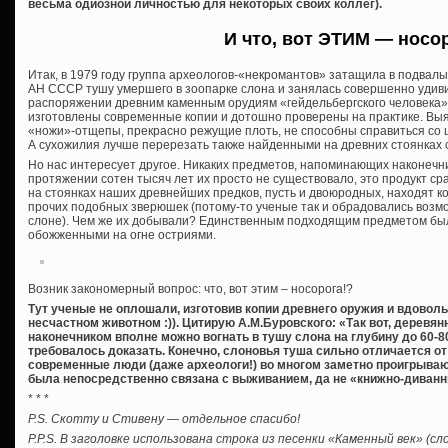
весьма одиозной личностью для некоторых своих коллег).
И что, вот ЭТИМ — носо
Итак, в 1979 году группа археологов-«некромантов» затащила в подвалы
АН СССР тушу умершего в зоопарке слона и занялась совершенно удив
распоряжении древним каменным орудиям «гейдельбергского человека»
изготовлены современные копии и дотошно проверены на практике. Вы
«ножи»-отщепы, прекрасно режущие плоть, не способны справиться со 
А сухожилия лучше перерезать также найденными на древних стоянках
Но нас интересует другое. Никаких предметов, напоминающих наконечни
протяжении сотен тысяч лет их просто не существовало, это продукт с
на стоянках наших древнейших предков, пусть и двоюродных, находят кост
прочих подобных зверюшек (потому-то ученые так и обрадовались возм
слоне). Чем же их добывали? Единственным подходящим предметом был
обожженными на огне остриями.
Возник закономерный вопрос: что, вот этим – носорога!?
Тут ученые не оплошали, изготовив копии древнего оружия и вдовол
несчастном животном :)). Цитирую А.М.Буровского: «Так вот, деревя
наконечником вполне можно вогнать в тушу слона на глубину до 60-8
требовалось доказать. Конечно, слоновья туша сильно отличается от 
современные люди (даже археологи!) во многом заметно проигрываю
была непосредственно связана с выживанием, да не «книжно-диванн
* * *
P.S. Скотту и Стивену — отдельное спасибо!
P.P.S. В заголовке использована строка из песенки «Каменный век» (с