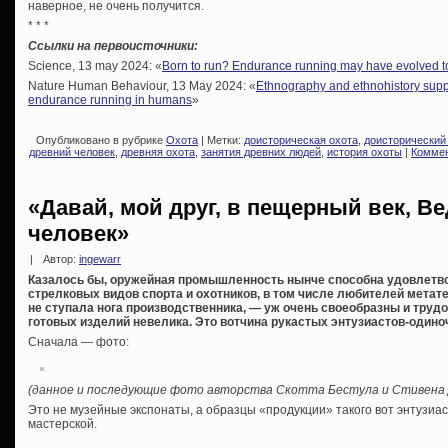
наверное, не очень получится.
* * *
Ссылки на первоисточники:
Science, 13 may 2024: «
Born to run? Endurance running may have evolved 
Nature Human Behaviour, 13 May 2024: «
Ethnography and ethnohistory suppor
endurance running in humans
»
Опубликовано в рубрике
Охота
| Метки:
доисторическая охота
,
доисторический
древний человек
,
древняя охота
,
занятия древних людей
,
история охоты
|
Коммен
«Давай, мой друг, в пещерный век, 
человек»
|
Автор:
ingewarr
Казалось бы, оружейная промышленность нынче способна удовлетво
стрелковых видов спорта и охотников, в том числе любителей метате
не ступала нога производственника, — уж очень своеобразны и труд
готовых изделий невелика. Это вотчина рукастых энтузиастов-одино
Сначала — фото:
(данное и последующие фото авторства Скотта Бестула и Стивена 
Это не музейные экспонаты, а образцы «продукции» такого вот энтузиаст
мастерской.