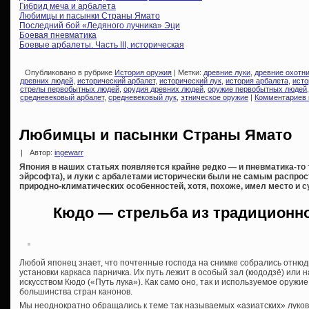
Гибрид меча и арбалета
Любимцы и пасынки Страны Ямато
Последний бой «Ледяного лучника» Эци
Боевая пневматика
Боевые арбалеты. Часть III, историческая
Опубликовано в рубрике
История оружия
| Метки:
древние луки
,
древние охотн
древних людей
,
исторический арбалет
,
исторический лук
,
история арбалета
,
исто
стрелы первобытных людей
,
орудия древних людей
,
оружие первобытных людей
средневековый арбалет
,
средневековый лук
,
этническое оружие
|
Комментариев 
Любимцы и пасынки Страны Ямато
|
Автор:
ingewarr
Япония в наших статьях появляется крайне редко — и пневматика-то 
эйрсофта), и луки с арбалетами исторически были не самым распрос
природно-климатических особенностей, хотя, похоже, имел место и 
Кюдо — стрельба из традиционно
Любой японец знает, что почтенные господа на снимке собрались отнюдь
установки каркаса парничка. Их путь лежит в особый зал (кюдодзё) или
искусством Кюдо («Путь лука»). Как само оно, так и используемое оружи
большинства стран канонов.
Мы неоднократно обращались к теме так называемых «азиатских» луко