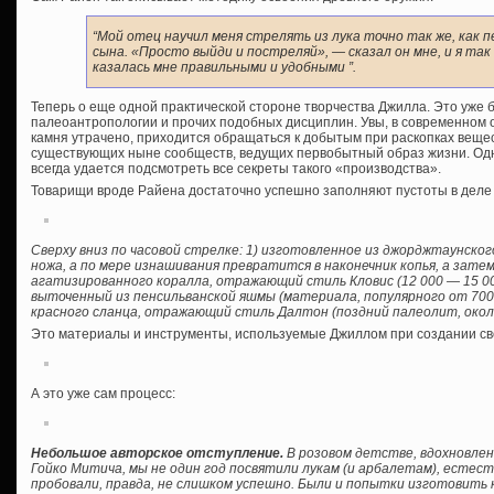
“Мой отец научил меня стрелять из лука точно так же, как
сына. «Просто выйди и постреляй», — сказал он мне, и я так
казалась мне правильными и удобными ”.
Теперь о еще одной практической стороне творчества Джилла. Это уже 
палеоантропологии и прочих подобных дисциплин. Увы, в современном 
камня утрачено, приходится обращаться к добытым при раскопках веще
существующих ныне сообществ, ведущих первобытный образ жизни. Одн
всегда удается подсмотреть все секреты такого «производства».
Товарищи вроде Райена достаточно успешно заполняют пустоты в деле 
Сверху вниз по часовой стрелке: 1) изготовленное из джорджтаунско
ножа, а по мере изнашивания превратится в наконечник копья, а затем
агатизированного коралла, отражающий стиль Кловис (12 000 — 15 000
выточенный из пенсильванской яшмы (материала, популярного от 7000 
красного сланца, отражающий стиль Далтон (поздний палеолит, около
Это материалы и инструменты, используемые Джиллом при создании св
А это уже сам процесс:
Небольшое авторское отступление.
В розовом детстве, вдохновлен
Гойко Митича, мы не один год посвятили лукам (и арбалетам), естес
пробовали, правда, не слишком успешно. Были и попытки изготовить