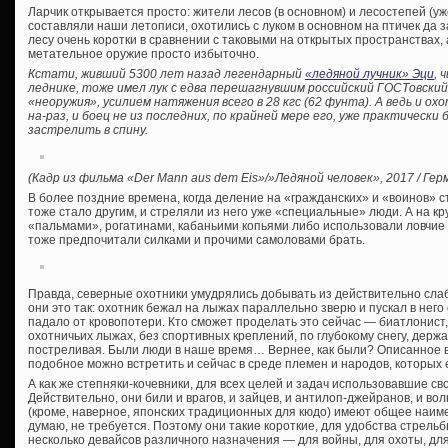
Ларчик открывается просто: жители лесов (в основном) и лесостепей (уже
составляли наши летописи, охотились с луком в основном на птичек да 
лесу очень коротки в сравнении с таковыми на открытых пространствах, 
метательное оружие просто избыточно.
Кстати, живший 5300 лет назад легендарный
«ледяной лучник» Эци
, 
леднике, тоже имел лук с едва перешагнувшим российский ГОСТовски
«неоружия», усилием натяжения всего в 28 кгс (62 фунта). А ведь и ох
на-раз, и боец не из последних, по крайней мере его, уже практически
застрелить в спину.
(Кадр из фильма «Der Mann aus dem Eis»/»Ледяной человек», 2017 / Гер
В более поздние времена, когда деление на «гражданских» и «воинов» 
тоже стало другим, и стреляли из него уже «специальные» люди. А на кру
«пальмами», рогатинами, кабаньими копьями либо использовали ловчие я
тоже предпочитали силками и прочими самоловами брать.
Правда, северные охотники умудрялись добывать из действительно слаб
они это так: охотник бежал на лыжах параллельно зверю и пускал в него
падало от кровопотери. Кто сможет проделать это сейчас — биатлонист
охотничьих лыжах, без спортивных креплений, по глубокому снегу, держ
постреливая. Были люди в наше время… Вернее, как были? Описанное 
подобное можно встретить и сейчас в среде племен и народов, которых 
А как же степняки-кочевники, для всех целей и задач использовавшие св
Действительно, они били и врагов, и зайцев, и антилоп-джейранов, и волк
(кроме, наверное, японских традиционных для кюдо) имеют общее наим
думаю, не требуется. Поэтому они такие короткие, для удобства стрельбы
несколько девайсов различного назначения — для войны, для охоты, дл