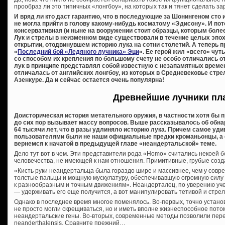
прообраз ли это типичных «лонгбоу», на которых так и тянет сделать зар
И вряд ли кто даст гарантию, что в последующие за Шонингеном сто
не могла прийти в голову какому-нибудь косматому «Эдисону». И по
консервативная (и ныне на вооружении стоит образцы, которым более 
Лук и стрелы в неизменном виде существовали в течение целых эп
открытии, отодвинувшем историю лука на сотни столетий. А теперь 
«
Последний бой «Ледяного лучника» Эци
«. Ее герой жил «всего» чут
со способом их крепления по большому счету не особо отличались о
лук в принципе представлял собой известную с незапамятных времен
отличалась от английских лонгбоу, из которых в Средневековье стре
Азенкуре. Да и сейчас остается очень популярна!
Древнейшие лучники пл
Доисторическая история метательного оружия, в частности хотя бы 
до сих пор вызывает массу вопросов. Выше рассказывалось об обна
64 тысячи лет, что в разы удлиняло историю лука. Причем самое уди
пользователями были не наши официальные предки кроманьонцы, а
вернемся к начатой в предыдущей главе «неандертальской» теме.
Дело тут вот в чем. Эти представители рода «Homo» считались некоей б
человечества, не имеющей к нам отношения. Примитивные, грубые созда
«Кисть руки неандертальца была гораздо шире и массивнее, чем у совр
толстые пальцы и мощную мускулатуру, обеспечивавшую огромную силу 
к разнообразным и точным движениям». Неандерталец, по уверению учены
— удерживать его еще получится, а вот манипулировать тетивой и стре
Однако в последнее время многое поменялось. Во-первых, точно устан
не просто могли скрещиваться, но и иметь вполне жизнеспособное пото
неандертальские гены. Во-вторых, современные методы позволили пер
neanderthalensis. Сравните прежний…