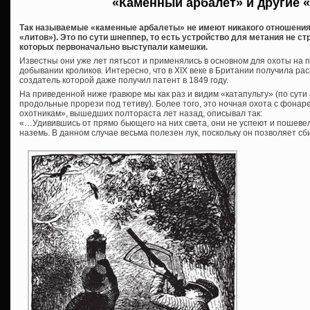
«Каменный арбалет» и другие 
Так называемые «каменные арбалеты» не имеют никакого отношения к
«литов»). Это по сути шнеппер, то есть устройство для метания не с
которых первоначально выступали камешки.
Известны они уже лет пятьсот и применялись в основном для охоты на п
добывании кроликов. Интересно, что в XIX веке в Британии получила ра
создатель которой даже получил патент в 1849 году.
На приведенной ниже гравюре мы как раз и видим «катапульту» (по сут
продольные прорези под тетиву). Более того, это ночная охота с фонар
охотникам», вышедших полтораста лет назад, описывал так:
«…Удивившись от прямо бьющего на них света, они не успеют и пошевел
наземь. В данном случае весьма полезен лук, поскольку он позволяет сби