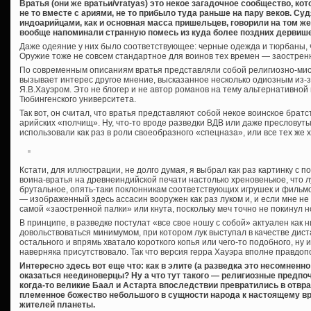
Вратья (они же вратьи/vratyas) это некое загадочное сообщество, ко
не то вместе с ариями, не то прибыло туда раньше на пару веков. Су
индоарийцами, как и основная масса пришельцев, говорили на том же
вообще напоминали странную помесь из куда более поздних дервишей
Даже одеяние у них было соответствующее: черные одежда и тюрбаны, 
Оружие тоже не совсем стандартное для воинов тех времен — заостренн
По современным описаниям вратья представляли собой религиозно-мист
вызывает интерес другое мнение, высказанное несколько одиозным из-з
Я.В.Хауэром. Это не блогер и не автор романов на тему альтернативной
Тюбингенского университета.
Так вот, он считал, что вратья представляют собой некое воинское брат
арийских «полчищ». Ну, что-то вроде разведки ВДВ или даже пресловут
использовали как раз в роли своеобразного «спецназа», или все тех же
Кстати, для иллюстрации, не долго думая, я выбрал как раз картинку с
воина-вратья на древнеиндийской печати настолько хреновенькое, что л
брутальное, опять-таки поклонникам соответствующих игрушек и фильмо
— изображенный здесь ассасин вооружен как раз луком и, и если мне не
самой «заостренной палки» или кнута, поскольку меч точно не покинул н
В принципе, в разведке постулат «все свое ношу с собой» актуален как н
довольствоваться минимумом, при котором лук выступал в качестве дист
остального и впрямь хватало короткого копья или чего-то подобного, ну
наверняка присутствовало. Так что версия герра Хауэра вполне правдоп
Интересно здесь вот еще что: как в элите (а разведка это несомненн
оказаться неединоверцы? Ну а что тут такого — религиозные предпоч
когда-то великие Баал и Астарта впоследствии превратились в отвр
племенное божество небольшого в сущности народа к настоящему в
жителей планеты.