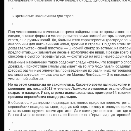
исследователи открывают в ЮАР пещеру Сибуду, где обнаруживаются 
… и кремневые наконечники для стрел.
Под микроскопом на каменных остриях найдены остатки крови и костног
следов, а также формы и малого размера самих камней авторы исследов
стрел, а не ручных копий. Да, большинство характеристик (распределен
аналогичны для наконечников копья, дротика и стрелы. Но дело в том, 
доказательство» своей гипотезы — широкий спектр животных, на котор
предпочитающих замкнутые лесные экологические ниши. Прежде всего 
способные быстро передвигаться, — охотиться на них с чем-то другим 
Каменные наконечники также содержат следы «клея», что говорит о спо
древкам. «Присутствие смолы указывает на то, что люди умели создават
которых различные элементы, произведенные из различных материалов,
цельный артефакт, — сказала доктор Марлиз Ломбард. — Это признак п
умственной работы».
Но на этом сюрпризы не закончились. Какое-то время шли раскопки 
мероприятия, пока в 2017-м ученые Льежского университета не обна
возрасте находок. Итак, стрелы использовались примерно 64 тысячи
времена европейских неандертальцев.
В общем, если датировки подтвердятся, многое придется пересмотреть.
европейских неандертальцев, ведь до сей поры никому в голову не при
метательного оружия, кроме дротиков. Да и сами луки поискать там, где 
Вот на 4-м фото показаны копья из Шонингена в Германии, с датировкой
Да, пока что никто не собирается оспаривать такое их функциональное