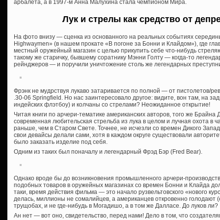
арбалета, а в 1997-м Анна Малухина стала чемпионом Мира.
Лук и стрелы как средство от деп
На фото внизу — сценка из основанного на реальных событиях середин
Highwaymen» (в нашем прокате «В погоне за Бонни и Клайдом»), где гла
местный оружейный магазин с целью прикупить себе что-нибудь стреля
такому же старичку, бывшему соратнику Мэнни Голту — когда-то легенд
рейнджеров — и поручили уничтожение столь же легендарных преступни
Фрэнк не мудрствуя лукаво затаривается по полной — от пистолетов/ре
.30-06 Springfield. Но нас заинтересовало другое: видите, вон там, на з
индейских флэтбоу) и колчаны со стрелами? Неожиданное открытие!
Читая книги по арчери-тематике американских авторов, того же Брайна 
современная любительская стрельба из лука в целом и лучная охота в ч
раньше, чем в Старом Свете. Точнее, не исчезли со времен Дикого Запада
свои девайсы делали сами, хотя в каждом округе существовали авторит
было заказать изделие под себя.
Одним из таких был поначалу и легендарный Фрэд Бэр (Fred Bear).
Однако вроде бы до возникновения промышленного арчери-производства,
подобных товаров в оружейных магазинах со времен Бонни и Клайда до
таки, время действия фильма — это начало рузвельтовского «нового кур
делась, миллионы не сомалийцев, а американцев откровенно голодают (
трущобах, и не где-нибудь в Могадишо, а в том же Далласе. До луков ли?
Ан нет — вот оно, свидетельство, перед нами! Дело в том, что создате