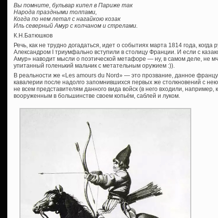
Вы помните, бульвар кипел в Париже так
Народа праздными толпами,
Когда по нем летал с нагайкою козак
Иль северный Амур с колчаном и стрелами.
К.Н.Батюшков
Речь, как не трудно догадаться, идет о событиях марта 1814 года, когда 
Александром I триумфально вступили в столицу Франции. И если с казако
Амур» наводит мысли о поэтической метафоре — ну, в самом деле, не мч
упитанный голенький мальчик с метательным оружием :)).
В реальности же «Les amours du Nord» — это прозвание, данное францу
кавалерии после надолго запомнившихся первых же столкновений с нею 
не всем представителям данного вида войск (в него входили, например, 
вооруженным в большинстве своем копьём, саблей и луком.