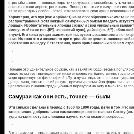
стрельбы с коня — мощных, коротких рекурсивов, способных чуть ли не 
основе лежали дерево, рог и жилы. Японцы же, то ли в силу неких истори
из-за природных особенностей, изготавливали свои луки в основном из 
Характерно, что лук (как и арбалет) из-за своеобразного климата не 
распространения, хотя каждый самурай был обязан владеть искусство
лошади. Изобретательные японцы создали свой уникальный вариант
именуемый вакю (яп. 和弓, «японский лук»), дайкю (яп. 大弓, «большой лу
«лук»). Его конструкция асимметрична, рукоять расположена не по це
вниз. Именно это и позволяло при стрельбе не цеплять законцовкой н
собственно лошадку. Естественно, вакю применялись и в пешем стро
Поныне это удивительное оружие, как и занятия Кюдо, весьма популярно 
свидетельствует приведенный ниже видеоролик. Единственно, трудно с
мере проникнуться философией «Пути лука», ведь это не просто упражн
дисциплина, сколько некий ритуал, причем чрезвычайно формализованн
церемонию» с нашим традиционным перекусом на бегу и выпитой залпо
Самураи как они есть, точнее — были
Эти снимки сделаны в период с 1860 по 1890 годы. Дело в том, что ка
завершилась добровольная самоизоляция, известная как Сакоку (яп. 
туда начали поступать новинки научно-технического прогресса.
Вот и самураи — вроде такие серьезные дядьки — не остались в стороне