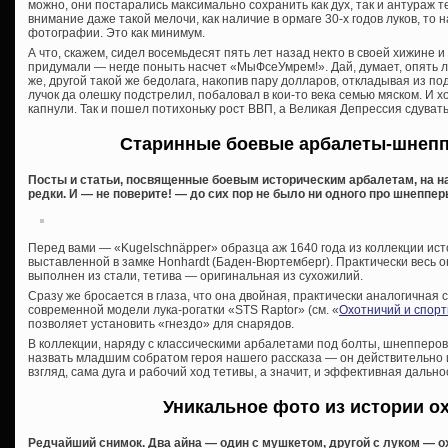
можно, они постарались максимально сохранить как дух, так и антураж т
внимание даже такой мелочи, как наличие в ормаге 30-х годов луков, то
фотографии. Это как минимум.
А что, скажем, сидел восемьдесят пять лет назад некто в своей хижине и 
придумали — негде поныть насчет «МыФсеУмрем!». Дай, думает, опять лук
же, другой такой же бедолага, накопив пару долларов, откладывая из по
лучок да олешку подстрелил, побаловал в кои-то века семью мяском. И 
капнули. Так и пошел потихоньку рост ВВП, а Великая Депрессия сдува
Старинные боевые арбалеты-шнепп
Посты и статьи, посвященные боевым историческим арбалетам, на на
редки. И — не поверите! — до сих пор не было ни одного про шнепп
Перед вами — «Kugelschnäpper» образца аж 1640 года из коллекции ис
выставленной в замке Honhardt (Баден-Вюртемберг). Практически весь о
выполнен из стали, тетива — оригинальная из сухожилий.
Сразу же бросается в глаза, что она двойная, практически аналогичная с
современной модели лука-рогатки «STS Raptor» (см. «
Охотничий и спорт
позволяет установить «гнездо» для снарядов.
В коллекции, наряду с классическими арбалетами под болты, шнепперов
назвать младшим собратом героя нашего рассказа — он действительно 
взгляд, сама дуга и рабочий ход тетивы, а значит, и эффективная дально
Уникальное фото из истории о
Редчайший снимок. Два айна — один с мушкетом, другой с луком — ох