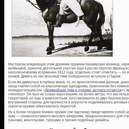
Мастерски владеющая этим древним оружием башкирская конница, наря
калмыцкой, приняла деятельное участие еще в русско-прусско-французск
наполеоновскому вторжению 1812 года, отдельно стоит отметить — по 
полков. Девять из них впоследствии победоносно вступили в Париж…
Если же двинуться в глубину веков, то, по археологическим данным, даж
представлял собой не классическую однодревку, практически без изме
неандертальцев (см. «
Древнейшие луки и лучники: интрига остается
«), 
«лонгбоу». Он был не только коротеньким, не более метра, что как нел
территорий, но еще и композитным: изготавливался из двух брусков раз
внутренней стороны для прочности и упругости подклеивались роговые 
сырости оружие обертывалось берестой.
Ну а более позднее боевое оружие (см. картинку) представляло собой од
лука — сложносоставного могучего рекурсива, предназначенного для стре
гуннские, монгольские, турецкие и прочие подобные девайсы.