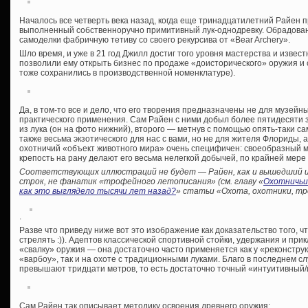
Началось все четверть века назад, когда еще тринадцатилетний Райен 
выполненный собственноручно примитивный лук-однодревку. Обрадован
самоделки фабричную тетиву со своего рекурсива от «Bear Archery».
Шло время, и уже в 21 год Джилл достиг того уровня мастерства и известн
позволили ему открыть бизнес по продаже «доисторического» оружия и 
тоже сохранились в производственной номенклатуре).
Да, в том-то все и дело, что его творения предназначены не для музейн
практического применения. Сам Райен с ними добыл более пятидесяти з
из лука (он на фото нижний), второго — метнув с помощью опять-таки с
также весьма экзотического для нас с вами, но не для жителя Флориды, а
охотничий «объект животного мира» очень специфичен: своеобразный 
крепость на рану делают его весьма нелегкой добычей, по крайней мер
Соответствующих иллюстраций не будет — Райен, как и вышедший и
строк, не фанатик «трофейного летописания» (см. главу «
Охотничьи
как это выглядело тысячи лет назад?
» статьи «Охота, охотники, тр
.
Разве что приведу ниже вот это изображение как доказательство того, ч
стрелять :)). Адептов классической спортивной стойки, удержания и пр
«свалку» оружия — она достаточно часто применяется как у «реконструк
«варбоу», так и на охоте с традиционными луками. Благо в последнем 
превышают тридцати метров, то есть достаточно точный «интуитивный/
Сам Райен так описывает методику освоения древнего оружия: