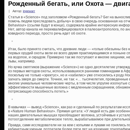
Рожденный бегать, или Охота — двига
|
Автор:
ingewarr
Статья в «Science» под заголовком «Рожденный бегать? Бег на вынослив
помочь людям преследовать добычу» в свою очередь основанная на отч
Behaviour» (ссылки будут в конце), содержала крайне интересную инфо
Нет, автор канала не переквалифицировался в палеоантрополога, по а
ковидного периода, просто речь идет об охоте.
Итак, было принято считать, что древние люди — «голые обезьяны без 
первых орудий охоты вели ее всего двумя практикующимися и поныне спо
на водопое, и скрадом. Примерно так же поступают и многие хищники, н
львы, например.
Но кучка скептиков (выражение «Science») не одно десятилетие утвержд
из первых методов охоты, использовавшихся ранними гоминидами в Африк
поскольку не только «эректус», но и «хабилис» уже относились к роду
Ho
загнать зверя до смерти. Точнее, не так: «… тысячелетия, проведенные
многие уникальные человеческие черты, в том числе упругие изогнутые
эффективности мышечные волокна с медленным сокращением, обнажен
потрясающую способность потеть.»
В кавычках — вывод «Science», как раз и сделанный по результатам исс
в «Nature Human Behaviour». Прямая цитата: «У людей есть две особенн
наших двигательных мышцах преобладают волокна, устойчивые к устало
потоотделение метаболическое тепло, вырабатываемое при длительно
Правда, сами исследователи ни за кем с копьями и луками не гонялись п
кабинетным ученым, потратили более пяти лет на изучение этнографиче