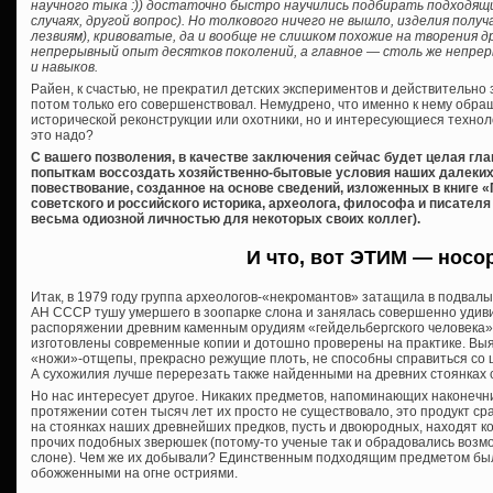
научного тыка :)) достаточно быстро научились подбирать подходящи
случаях, другой вопрос). Но толкового ничего не вышло, изделия получ
лезвиям), кривоватые, да и вообще не слишком похожие на творения д
непрерывный опыт десятков поколений, а главное — столь же непре
и навыков.
Райен, к счастью, не прекратил детских экспериментов и действительно з
потом только его совершенствовал. Немудрено, что именно к нему обр
исторической реконструкции или охотники, но и интересующиеся технол
это надо?
С вашего позволения, в качестве заключения сейчас будет целая глав
попыткам воссоздать хозяйственно-бытовые условия наших далеких 
повествование, созданное на основе сведений, изложенных в книге 
советского и российского историка, археолога, философа и писателя
весьма одиозной личностью для некоторых своих коллег).
И что, вот ЭТИМ — носо
Итак, в 1979 году группа археологов-«некромантов» затащила в подвалы
АН СССР тушу умершего в зоопарке слона и занялась совершенно удив
распоряжении древним каменным орудиям «гейдельбергского человека»
изготовлены современные копии и дотошно проверены на практике. Вы
«ножи»-отщепы, прекрасно режущие плоть, не способны справиться со 
А сухожилия лучше перерезать также найденными на древних стоянках
Но нас интересует другое. Никаких предметов, напоминающих наконечни
протяжении сотен тысяч лет их просто не существовало, это продукт с
на стоянках наших древнейших предков, пусть и двоюродных, находят кост
прочих подобных зверюшек (потому-то ученые так и обрадовались возм
слоне). Чем же их добывали? Единственным подходящим предметом был
обожженными на огне остриями.