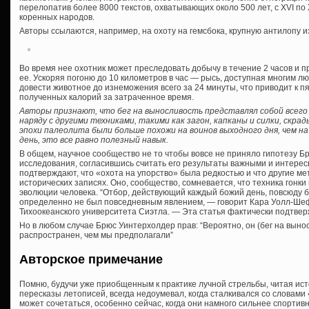
перелопатив более 8000 текстов, охватывающих около 500 лет, с XVI по 
коренных народов.
Авторы ссылаются, например, на охоту на гемсбока, крупную антилопу и
Во время нее охотник может преследовать добычу в течение 2 часов и п
ее. Ускоряя погоню до 10 километров в час — рысь, доступная многим л
довести животное до изнеможения всего за 24 минуты, что приводит к п
полученных калорий за затраченное время.
Авторы признают, что бег на выносливость представлял собой всего
наряду с другими техниками, такими как загон, капканы и силки, скрад
эпохи палеолита были больше похожи на воинов выходного дня, чем н
день, это все равно полезный навык.
В общем, научное сообщество не то чтобы вовсе не приняло гипотезу Б
исследования, согласившись считать его результаты важными и интерес
подтверждают, что «охота на упорство» была редкостью и что другие м
исторических записях. Оно, сообщество, сомневается, что техника гонк
эволюции человека. “Отбор, действующий каждый божий день, повсюду б
определенно не был повседневным явлением, — говорит Кара Уолл-Шеф
Тихоокеанского университета Сиэтла. — Эта статья фактически подтвер
Но в любом случае Брюс Уинтерхолдер прав: “Вероятно, он (бег на выно
распространен, чем мы предполагали”
Авторское примечание
Помню, будучи уже приобщенным к практике лучной стрельбы, читая ис
пересказы летописей, всегда недоумевал, когда сталкивался со словами 
может сочетаться, особенно сейчас, когда они намного сильнее спортив