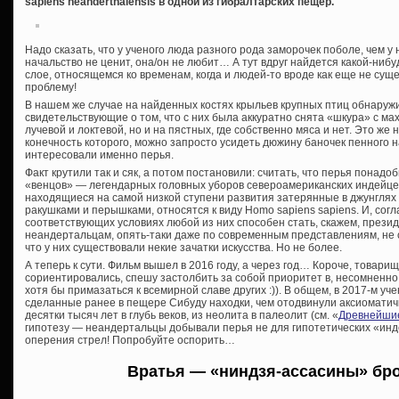
sapiens neanderthalensis в одной из гибралтарских пещер.
Надо сказать, что у ученого люда разного рода заморочек поболе, чем у
начальство не ценит, она/он не любит… А тут вдруг найдется какой-ни
слое, относящемся ко временам, когда и людей-то вроде как еще не сущ
проблему!
В нашем же случае на найденных костях крыльев крупных птиц обнаруж
свидетельствующие о том, что с них была аккуратно снята «шкура» с ма
лучевой и локтевой, но и на пястных, где собственно мяса и нет. Это же
конечность которого, можно запросто усидеть дюжину баночек пенного нап
интересовали именно перья.
Факт крутили так и сяк, а потом постановили: считать, что перья понадо
«венцов» — легендарных головных уборов североамериканских индейцев.
находящиеся на самой низкой ступени развития затерянные в джунгля
ракушками и перышками, относятся к виду Homo sapiens sapiens. И, сог
соответствующих условиях любой из них способен стать, скажем, прези
неандертальцам, опять-таки даже по современным представлениям, не с
что у них существовали некие зачатки искусства. Но не более.
А теперь к сути. Фильм вышел в 2016 году, а через год… Короче, товари
сориентировались, спешу застолбить за собой приоритет в, несомненн
хотя бы примазаться к всемирной славе других :)). В общем, в 2017-м у
сделанные ранее в пещере Сибуду находки, чем отодвинули аксиоматич
десятки тысяч лет в глубь веков, из неолита в палеолит (см. «
Древнейшие
гипотезу — неандертальцы добывали перья не для гипотетических «инде
оперения стрел! Попробуйте оспорить…
Вратья — «ниндзя-ассасины» бро