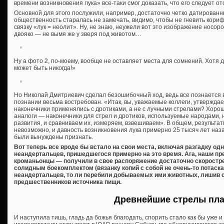
времени возникновения лука» все-таки смог доказать, что его следует от
Основной для этого послужили, например, достаточно четко датирован
общественность старалась не замечать, видимо, чтобы не гневить кориф
связку «лук = неолит». Ну, не знаю, неужели вот это изображение носоро
двояко — не вымя же у зверя под животом…
Ну а фото 2, по-моему, вообще не оставляет места для сомнений. Хотя д
может быть никогда!»
Но Николай Дмитриевич сделал безошибочный ход, ведь все познается в
познании весьма востребован. «Итак, вы, уважаемые коллеги, утверждае
наконечники применялись с дротиками, а не с лучными стрелами? Хоро
аналоги — наконечники для стрел и дротиков, используемые народами,
развития, и сравниваем их, измеряем, взвешиваем». В общем, результа
невозможно, и давность возникновения лука примерно 25 тысяч лет наз
были вынуждены признать.
Вот теперь все вроде бы встало на свои места, включая разгадку од
неандертальцев, пришедшегося примерно на это время. Ага, наши пр
кроманьонцы — получили в свое распоряжение достаточно скоростре
солидным боекомплектом (вязанку копий с собой не очень-то потаска
неандертальцев, то ли перебили добываемых ими животных, лишив 
предшественников источника пищи.
Древнейшие стрелы пл
И наступила тишь, гладь да божья благодать, спорить стало как бы уже и 