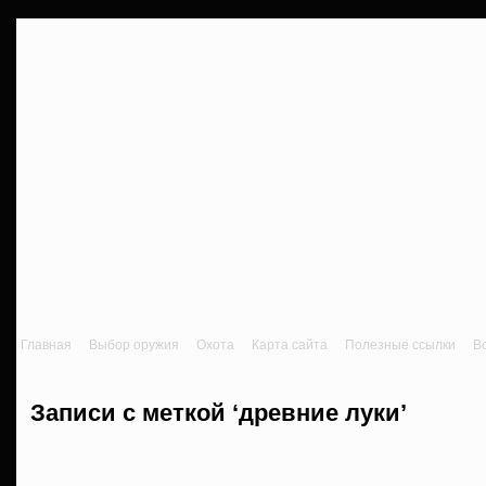
Главная
Выбор оружия
Охота
Карта сайта
Полезные ссылки
В
Записи с меткой ‘древние луки’