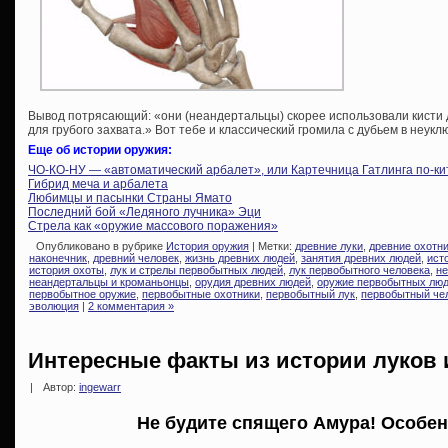
Вывод потрясающий: «они (неандертальцы) скорее использовали кисти 
для грубого захвата.» Вот тебе и классический громила с дубьем в неук
Еще об истории оружия:
ЧО-КО-НУ — «автоматический арбалет», или Картечница Гатлинга по-ки
Гибрид меча и арбалета
Любимцы и пасынки Страны Ямато
Последний бой «Ледяного лучника» Эци
Стрела как «оружие массового поражения»
Опубликовано в рубрике
История оружия
| Метки:
древние луки
,
древние охотн
наконечник
,
древний человек
,
жизнь древних людей
,
занятия древних людей
,
ист
история охоты
,
лук и стрелы первобытных людей
,
лук первобытного человека
,
не
неандертальцы и кроманьонцы
,
орудия древних людей
,
оружие первобытных лю
первобытное оружие
,
первобытные охотники
,
первобытный лук
,
первобытный че
эволюция
|
2 комментария »
Интересные факты из истории луков 
|
Автор:
ingewarr
Не будите спящего Амура! Особе