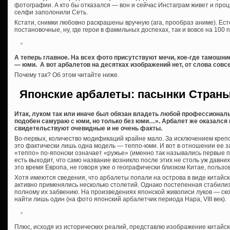
фотографии. А кто бы отказался — вон и сейчас Инстаграм живет и про
селфи заполонили Сеть.
Кстати, снимки любовно раскрашены вручную (ага, прообраз аниме). Ест
постановочные, ну, где герои в фамильных доспехах, так и вовсе на 100 
А теперь главное. На всех фото присутствуют мечи, кое-где тамошние
— юми. А вот арбалетов на десятках изображений нет, от слова совс
Почему так? Об этом читайте ниже.
Японские арбалеты: пасынки Страны
Итак, луком так или иначе был обязан владеть любой профессионал
подобен самураю с юми, но только без юми…». Арбалет же оказался в
свидетельствуют очевидные и не очень факты.
Во-первых, количество модификаций крайне мало. За исключением крепо
это фактически лишь одна модель — теппо-юми. И вот в отношении ее з
«теппо» по-японски означает «ружье» (именно так назывались первые п
есть выходит, что само название возникло после этих не столь уж давни
это время Европа, не говоря уже о географически близком Китае, пользо
Хотя имеются сведения, что арбалеты попали на острова в виде китайски
активно применялись несколько столетий. Однако постепенная стабилиз
полному их забвению. На произведениях японской живописи луков — ско
найти лишь один (на фото японский арбалетчик периода Нара, VIII век).
Плюс, исходя из исторических реалий, представлю изображение китайск