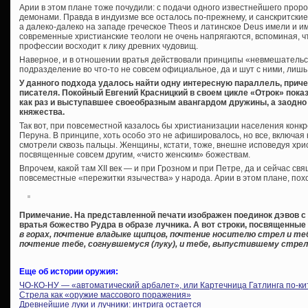
Арии в этом плане тоже почудили: с подачи одного известнейшего проро
демонами. Правда в индуизме все осталось по-прежнему, и санскритские 
а далеко-далеко на западе греческое Theos и латинское Deus имели и и
современные христианские теологи не очень напрягаются, вспоминая, 
профессии восходит к лику древних чудовищ.
Наверное, и в отношении вратья действовали принципы «невмешательст
подразделение во что-то не совсем официальное, да и шут с ними, лишь
У данного подхода удалось найти одну интересную параллель, причем 
писателя. Покойный Евгений Красницкий в своем цикле «Отрок» показ
как раз и выступавшее своеобразным авангардом дружины, а заодно
княжества.
Так вот, при повсеместной казалось бы христианизации населения конкр
Перуна. В принципе, хоть особо это не афишировалось, но все, включая 
смотрели сквозь пальцы. Женщины, кстати, тоже, внешне исповедуя хри
посвященные совсем другим, «чисто женским» божествам.
Впрочем, какой там XII век — и при Грозном и при Петре, да и сейчас с
повсеместные «пережитки язычества» у народа. Арии в этом плане, пох
Примечание. На представленной печати изображен поединок дэвов с
вратья божество Рудра в образе лучника. А вот строки, посвященны
в горах, почтение владыке щипцов, почтение носителю стрел и те
почтение тебе, согнувшемуся (луку), и тебе, выпустившему стре
Еще об истории оружия:
ЧО-КО-НУ — «автоматический арбалет», или Картечница Гатлинга по-ки
Стрела как «оружие массового поражения»
Древнейшие луки и лучники: интрига остается