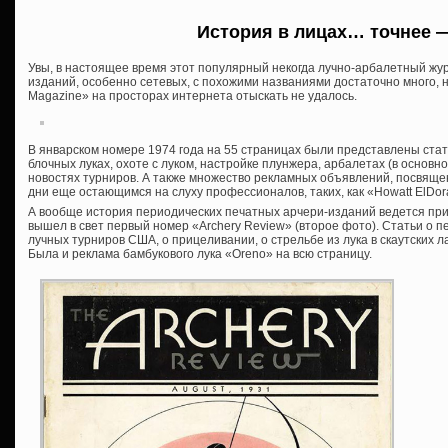
История в лицах… точнее —
Увы, в настоящее время этот популярный некогда лучно-арбалетный жур
изданий, особенно сетевых, с похожими названиями достаточно много, 
Magazine» на просторах интернета отыскать не удалось.
В январском номере 1974 года на 55 страницах были представлены ста
блочных луках, охоте с луком, настройке плунжера, арбалетах (в основн
новостях турниров. А также множество рекламных объявлений, посвяще
дни еще остающимся на слуху профессионалов, таких, как «Howatt ElDora
А вообще история периодических печатных арчери-изданий ведется приме
вышел в свет первый номер «Archery Review» (второе фото). Статьи о 
лучных турниров США, о прицеливании, о стрельбе из лука в скаутских 
Была и реклама бамбукового лука «Oreno» на всю страницу.