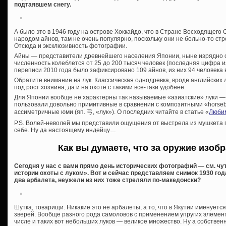
подтаявшем снегу.
А было это в 1946 году на острове Хоккайдо, что в Стране Восходящего С
народом айнов, там не очень популярно, поскольку они не больно-то ст
Отсюда и эксклюзивность фотографии.
Айны — представители древнейшего населения Японии, ныне изрядно 
численность колеблется от 25 до 200 тысяч человек (последняя цифра и
переписи 2010 года было зафиксировано 109 айнов, из них 94 человека 
Обратите внимание на лук. Классическая однодревка, вроде английских ло
под рост хозяина, да и на охоте с такими все-таки удобнее.
Для Японии вообще не характерны так называемые «азиатские» луки —
пользовали довольно примитивные в сравнении с композитными «horseb
ассиметричные юми (яп. 弓, «лук»). О последних читайте в статье «
Любим
P.S. Волей-неволей мы представили ощущения от выстрела из мушкета 
себе. Ну да настоящему индейцу…
Как вы думаете, что за оружие изоб
Сегодня у нас с вами прямо день исторических фотографий — см. чу
истории охоты с луком». Вот и сейчас представляем снимок 1930 года
два арбалета, неужели из них тоже стреляли по-македонски?
Шутка, товарищи. Никакие это не арбалеты, а то, что в Якутии именуетс
зверей. Вообще разного рода самоловов с применением упругих элемент
числе и таких вот небольших луков — великое множество. Ну а собствен