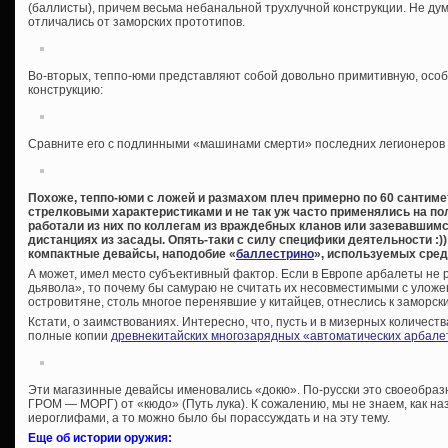
(баллисты), причем весьма небанальной трухлучной конструкции. Не ду
отличались от заморских прототипов.
Во-вторых, теппо-юми представляют собой довольно примитивную, особ
конструкцию:
Сравните его с подлинными «машинами смерти» последних легионеров 
Похоже, теппо-юми с ложей и размахом плеч примерно по 60 санти
стрелковыми характеристиками и не так уж часто применялись на по
работали из них по коллегам из враждебных кланов или зазевавшимся
дистанциях из засады. Опять-таки с силу специфики деятельности :)
компактные девайсы, наподобие «
баллестрино
», используемых сре
А может, имел место субъективный фактор. Если в Европе арбалеты не 
дьявола», то почему бы самураю не считать их несовместимыми с улож
островитяне, столь многое перенявшие у китайцев, отнеслись к заморск
Кстати, о заимствованиях. Интересно, что, пусть и в мизерных количест
полные копии
древнекитайских многозарядных «автоматических арбалет
Эти магазинные девайсы именовались «докю». По-русски это своеобраз
ГРОМ — МОРГ) от «кюдо» (Путь лука). К сожалению, мы не знаем, как н
иероглифами, а то можно было бы порассуждать и на эту тему.
Еще об истории оружия: