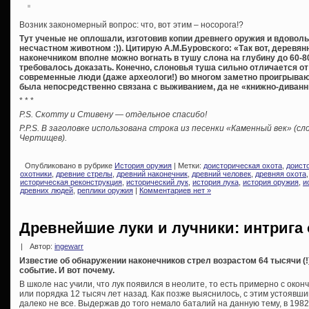
Возник закономерный вопрос: что, вот этим – носорога!?
Тут ученые не оплошали, изготовив копии древнего оружия и вдовол
несчастном животном :)). Цитирую А.М.Буровского: «Так вот, деревя
наконечником вполне можно вогнать в тушу слона на глубину до 60-8
требовалось доказать. Конечно, слоновья туша сильно отличается от 
современные люди (даже археологи!) во многом заметно проигрываю
была непосредственно связана с выживанием, да не «книжно-диванн
* * *
P.S. Скотту и Стивену — отдельное спасибо!
P.P.S. В заголовке использована строка из песенки «Каменный век» (с
Чертищев).
Опубликовано в рубрике
История оружия
| Метки:
доисторическая охота
,
доист
охотники
,
древние стрелы
,
древний наконечник
,
древний человек
,
древняя охота
историческая реконструкция
,
исторический лук
,
история лука
,
история оружия
,
и
древних людей
,
реплики оружия
|
Комментариев нет »
Древнейшие луки и лучники: интрига 
|
Автор:
ingewarr
Известие об обнаружении наконечников стрел возрастом 64 тысячи (
событие. И вот почему.
В школе нас учили, что лук появился в неолите, то есть примерно с око
или порядка 12 тысяч лет назад. Как позже выяснилось, с этим устоявш
далеко не все. Выдержав до того немало баталий на данную тему, в 1982