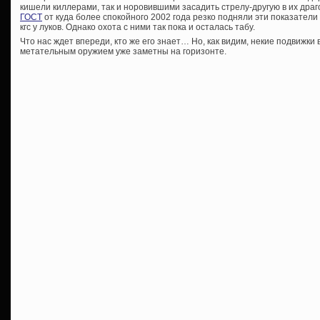
кишели киллерами, так и норовившими засадить стрелу-другую в их драго
ГОСТ
от куда более спокойного 2002 года резко подняли эти показатели 
кгс у луков. Однако охота с ними так пока и осталась табу.
Что нас ждет впереди, кто же его знает… Но, как видим, некие подвижки
метательным оружием уже заметны на горизонте.