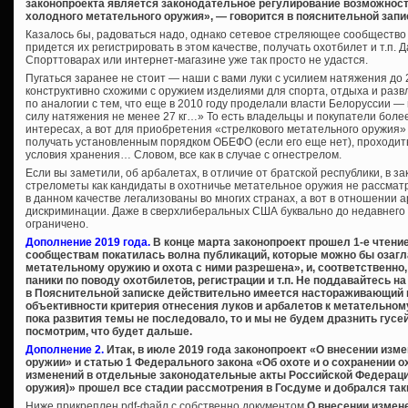
законопроекта является законодательное регулирование возможности
холодного метательного оружия», — говорится в пояснительной запи
Казалось бы, радоваться надо, однако сетевое стреляющее сообщество 
придется их регистрировать в этом качестве, получать охотбилет и т.п. 
Спорттоварах или интернет-магазине уже так просто не удастся.
Пугаться заранее не стоит — наши с вами луки с усилием натяжения до 27 
конструктивно схожими с оружием изделиями для спорта, отдыха и разв
по аналогии с тем, что еще в 2010 году проделали власти Белоруссии —
силу натяжения не менее 27 кг…» То есть владельцы и покупатели более
интересах, а вот для приобретения «стрелкового метательного оружия»
получать установленным порядком ОБЕФО (если его еще нет), проходи
условия хранения… Словом, все как в случае с огнестрелом.
Если вы заметили, об арбалетах, в отличие от братской республики, в за
стрелометы как кандидаты в охотничье метательное оружия не рассматр
в данном качестве легализованы во многих странах, а вот в отношении
дискриминации. Даже в сверхлиберальных США буквально до недавнего
ограничено.
Дополнение 2019 года.
В конце марта законопроект прошел 1-е чтени
сообществам покатилась волна публикаций, которые можно бы озагл
метательному оружию и охота с ними разрешена», и, соответственно
паники по поводу охотбилетов, регистрации и т.п. Не поддавайтесь на
в Пояснительной записке действительно имеется настораживающий 
объективности критерия отнесения луков и арбалетов к метательном
пока развития темы не последовало, то и мы не будем дразнить гусе
посмотрим, что будет дальше.
Дополнение 2.
Итак, в июле 2019 года законопроект «О внесении изм
оружии» и статью 1 Федерального закона «Об охоте и о сохранении о
изменений в отдельные законодательные акты Российской Федерации
оружия)» прошел все стадии рассмотрения в Госдуме и добрался так
Ниже прикреплен pdf-файл с собственно документом
О внесении измен