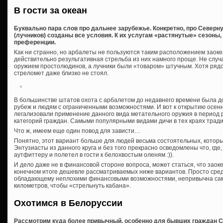
В гости за океан
Буквально пара слов про дальнее зарубежье. Конкретно, про Северн
(лучников) созданы все условия. К их услугам «растянутые» сезоны,
преференции.
Как ни странно, но арбалеты не пользуются таким расположением заоке
действительно результативная стрельба из них намного проще. Не случ
оружием простолюдинов, а лучники были «товаром» штучным. Хотя рядо
стреломет даже близко не стоял.
В большинстве штатов охота с арбалетом до недавнего времени была 
рубеж и людям с ограниченными возможностями. И вот к открытию осен
легализовали применение данного вида метательного оружия в период 
категорий граждан. Самыми популярными видами дичи в тех краях тради
Что ж, имеем еще один повод для зависти…
Понятно, этот вариант больше для людей весьма состоятельных, которы
Энтузиасты из данного круга и без того прекрасно осведомлены что, где,
аутфиттеру и полетел в гости к белохвостым оленям :)).
И дело даже не в финансовой стороне вопроса, может статься, что заок
конечном итоге дешевле рассматриваемых ниже вариантов. Просто сре
обладающему неплохими финансовыми возможностями, непривычна сама
километров, чтобы «стрельнуть кабана».
Охотимся в Белоруссии
Рассмотрим куда более привычный, особенно для бывших граждан СС