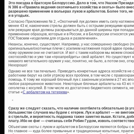
Это поездка в братскую Белоруссию. Дело в том, что Указом Президе
N 386 в «Правила ведения охотничьего хозяйства и охоты» было вне
разрешено применение в вольерах луков и арбалетов. Более того, н
и в угодьях.
Согласно Приложению № 2, «Охотничий лук должен иметь силу натяжения
менее 43 кг, наконечник стрелы должен быть с острыми режущими краям
или режущие края должны раскрываться до данной ширины при попадани
применение образцов, которые и в России, и в Белоруссии относятся уже
ГОСТовским «изделиям для отдыха и развлечения».
Нюансы, конечно, существуют. Например, у нас совершенно свободно (
оригинальные/охотничьи плечи с усилием натяжения порой вдвое прев
ложу оружием они не считаются. И вот с таким набором мы можем спокой
охотхозяйство и уже там «проапрейдить» свой арбалет. Но существует
никакого метательного оружия у нас, понятно, не было, а потом оно, отку
Нехорошо!
Однако не все так печально. Приводить конкретные адреса хозяйств не ст
работники берут на себя утряску всех проблем, в том числе с правоохран
помощь. К тому же хороший блочный лук с законным усилием в 27 кгс вп
любое разрешенное животное. Некоторые блочные арбалеты на 43 кгс то
сеголетка с косулей. В том числе из достаточно бюджетного сегмента, 
статье «
С арбалетом на тетерева
».
Сразу же следует сказать, что наличие охотбилета обязательно (в у
большинстве случаев мы будем с егерем. Лук и арбалет — не винтовк
в стрельбе, и вероятность подранка также заметно выше. Кстати, доб
плату. Ибо не фиг — считаешь себя Робин Гудом, изволь соответств
Объектами охоты с луком и арбалетом в Белоруссии являются бобры с в
Но главное — куда более привычные и традиционные копытные, практиче