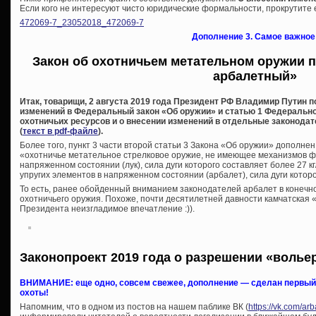
Если кого не интересуют чисто юридические формальности, прокрутите е
472069-7_23052018_472069-7
Дополнение 3. Самое важное
Закон об охотничьем метательном оружии п
арбалетный»
Итак, товарищи, 2 августа 2019 года Президент РФ Владимир Путин 
изменений в Федеральный закон «Об оружии» и статью 1 Федеральног
охотничьих ресурсов и о внесении изменений в отдельные законода
(
текст в pdf-файле
).
Более того, пункт 3 части второй статьи 3 Закона «Об оружии» дополн
«охотничье метательное стрелковое оружие, не имеющее механизмов фи
напряженном состоянии (лук), сила дуги которого составляет более 27 
упругих элементов в напряженном состоянии (арбалет), сила дуги которог
То есть, ранее обойденный вниманием законодателей арбалет в конечно
охотничьего оружия. Похоже, почти десятилетней давности камчатская «
Президента неизгладимое впечатление :)).
Законопроект 2019 года о разрешении «волье
ВНИМАНИЕ: еще одно, совсем свежее, дополнение — сделан первый 
охоты!
Напомним, что в одном из постов на нашем паблике ВК (
https://vk.com/a