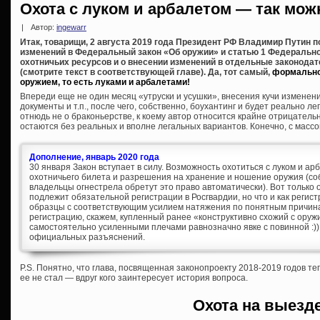
Охота с луком и арбалетом — так мож
|
Автор:
ingewarr
Итак, товарищи, 2 августа 2019 года Президент РФ Владимир Путин 
изменений в Федеральный закон «Об оружии» и статью 1 Федеральног
охотничьих ресурсов и о внесении изменений в отдельные законода
(смотрите текст в соответствующей главе). Да, тот самый,
формально
оружием, то есть луками и арбалетами!
Впереди еще не один месяц «утруски и усушки», внесения кучи измене
документы и т.п., после чего, собственно, боухантинг и будет реально л
отнюдь не о браконьерстве, к коему автор относится крайне отрицательн
остаются без реальных и вполне легальных вариантов. Конечно, с массо
Дополнение, январь 2020 года
30 января Закон вступает в силу. Возможность охотиться с луком и а
охотничьего билета и разрешения на хранение и ношение оружия (собс
владельцы огнестрела обретут это право автоматически). Вот только
подлежит обязательной регистрации в Росгвардии, но что и как регис
образцы с соответствующим усилием натяжения по понятным причинам
регистрацию, скажем, купленный ранее «конструктивно схожий с ору
самостоятельно усиленными плечами равнозначно явке с повинной :))
официальных разъяснений.
P.S. Понятно, что глава, посвященная законопроекту 2018-2019 годов т
ее не стал — вдруг кого заинтересует история вопроса.
Охота на выезд