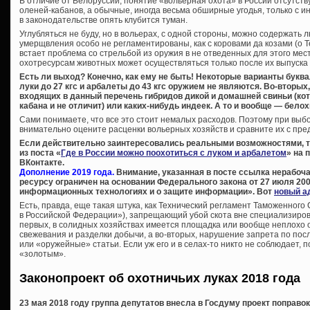
В отличие от Белоруссии, понятие «вольерная охота» в России отсутствуе
оленей-кабанов, а обычные, иногда весьма обширные угодья, только с и
в законодательстве опять клубится туман.
Углубляться не буду, но в вольерах, с одной стороны, можно содержать
умерщвления особо не регламентированы, как с коровами да козами (о Т
встает проблема со стрельбой из оружия в не отведенных для этого мест
охотресурсам животных может осуществляться только после их выпуска 
Есть ли выход? Конечно, как ему не быть! Некоторые варианты буква
луки до 27 кгс и арбалеты до 43 кгс оружием не являются. Во-вторых
входящих в данный перечень гибридов дикой и домашней свиньи (ко
кабана и не отличит) или каких-нибудь индеек. А то и вообще — белох
Сами понимаете, что все это стоит немалых расходов. Поэтому при вы
внимательно оцените расценки вольерных хозяйств и сравните их с пре
Если действительно заинтересовались реальными возможностями, 
из поста «
Где в России можно поохотиться с луком и арбалетом
» на 
ВКонтакте.
Дополнение 2019 года.
Внимание, указанная в посте ссылка нерабоча
ресурсу ограничен на основании Федерального закона от 27 июля 200
информационных технологиях и о защите информации». Вот
новый а
Есть, правда, еще такая штука, как Технический регламент Таможенного
в Российской Федерации»), запрещающий убой скота вне специализиров
первых, в солидных хозяйствах имеется площадка или вообще неплохо
свежевания и разделки добычи, а во-вторых, нарушение запрета по пос
или «оружейные» статьи. Если уж его и в селах-то никто не соблюдает, 
«золотым».
Законопроект об охотничьих луках 2018 года
23 мая 2018 году группа депутатов внесла в Госдуму проект поправо