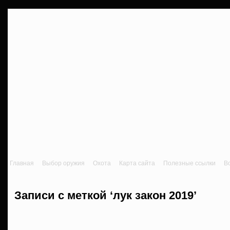
Главная
Выбор оружия
Охота
Карта сайта
Полезные ссылки
В
Записи с меткой ‘лук закон 2019’