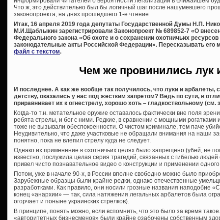
информировали читателей о вероятности легализации в ближайшем бу
Что ж, это действительно был бы логичный шаг после нашумевшего про
законопроекта, на днях прошедшего 1-е чтение
Итак, 16 апреля 2019 года депутаты Государственной Думы Н.П. Никол
М.И.Щаблыкин зарегистрировали Законопроект № 689852-7 «О внесени
Федерального закона «Об охоте и о сохранении охотничьих ресурсов
законодательные акты Российской Федерации».
Пересказывать его 
файл с текстом
.
Чем же провинились лук 
И последнее. А как же вообще так получилось, что луки и арбалеты,
детству, оказались у нас под жестким запретом? Ведь по сути, в отл
приравнивает их к огнестрелу, хорошо хоть – гладкоствольному (см. з
Когда-то т.н. метательное оружие оставалось фактически вне поля зрени
ребята стрелы, и бог с ними. Редкие, в сравнении с мощными рогатками
тоже не вызывали обеспокоенности. О чистом криминале, тем паче убий
Неудивительно, что даже участковые не обращали внимания на наши з
понятно, пока не влепил стрелу куда не следует.
Однако их применение в охотничьих целях было запрещено (убей, не пом
известно, послужила целая серия трагедий, связанных с гибелью людей
привел чисто познавательное видео о конструкции и применении одного 
Потом, уже в начале 90-х, в России вполне свободно можно было приоб
Зарубежные образцы были крайне редки, однако отечественные умельц
разработками. Как правило, они носили грозные названия наподобие «Сек
конец «анархии» — так, сила натяжения легальных арбалетов была огра
огорчает и поныне украинских стрелков).
В принципе, понять можно, если вспомнить, что это было за время тако
«авторитетных бизнесменов» были крайне озабочены собственным здоро