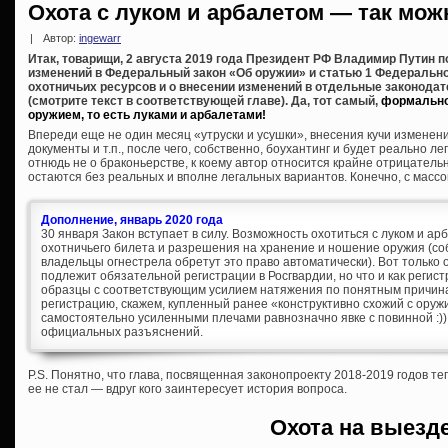
Охота с луком и арбалетом — так мож
|
Автор:
ingewarr
Итак, товарищи, 2 августа 2019 года Президент РФ Владимир Путин 
изменений в Федеральный закон «Об оружии» и статью 1 Федеральног
охотничьих ресурсов и о внесении изменений в отдельные законода
(смотрите текст в соответствующей главе). Да, тот самый,
формально
оружием, то есть луками и арбалетами!
Впереди еще не один месяц «утруски и усушки», внесения кучи измене
документы и т.п., после чего, собственно, боухантинг и будет реально л
отнюдь не о браконьерстве, к коему автор относится крайне отрицательн
остаются без реальных и вполне легальных вариантов. Конечно, с массо
Дополнение, январь 2020 года
30 января Закон вступает в силу. Возможность охотиться с луком и а
охотничьего билета и разрешения на хранение и ношение оружия (собс
владельцы огнестрела обретут это право автоматически). Вот только
подлежит обязательной регистрации в Росгвардии, но что и как регис
образцы с соответствующим усилием натяжения по понятным причинам
регистрацию, скажем, купленный ранее «конструктивно схожий с ору
самостоятельно усиленными плечами равнозначно явке с повинной :))
официальных разъяснений.
P.S. Понятно, что глава, посвященная законопроекту 2018-2019 годов т
ее не стал — вдруг кого заинтересует история вопроса.
Охота на выезд