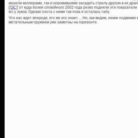
кишели киллерами, так и норовившими засадить стрелу-другую в их драго
ГОСТ
от куда более спокойного 2002 года резко подняли эти показатели 
кгс у луков. Однако охота с ними так пока и осталась табу.
Что нас ждет впереди, кто же его знает… Но, как видим, некие подвижки
метательным оружием уже заметны на горизонте.