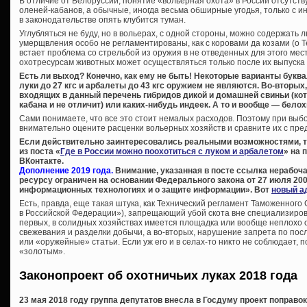
В отличие от Белоруссии, понятие «вольерная охота» в России отсутствуе
оленей-кабанов, а обычные, иногда весьма обширные угодья, только с и
в законодательстве опять клубится туман.
Углубляться не буду, но в вольерах, с одной стороны, можно содержать
умерщвления особо не регламентированы, как с коровами да козами (о Т
встает проблема со стрельбой из оружия в не отведенных для этого мест
охотресурсам животных может осуществляться только после их выпуска 
Есть ли выход? Конечно, как ему не быть! Некоторые варианты буква
луки до 27 кгс и арбалеты до 43 кгс оружием не являются. Во-вторых
входящих в данный перечень гибридов дикой и домашней свиньи (ко
кабана и не отличит) или каких-нибудь индеек. А то и вообще — белох
Сами понимаете, что все это стоит немалых расходов. Поэтому при вы
внимательно оцените расценки вольерных хозяйств и сравните их с пре
Если действительно заинтересовались реальными возможностями, 
из поста «
Где в России можно поохотиться с луком и арбалетом
» на 
ВКонтакте.
Дополнение 2019 года.
Внимание, указанная в посте ссылка нерабоча
ресурсу ограничен на основании Федерального закона от 27 июля 200
информационных технологиях и о защите информации». Вот
новый а
Есть, правда, еще такая штука, как Технический регламент Таможенного
в Российской Федерации»), запрещающий убой скота вне специализиров
первых, в солидных хозяйствах имеется площадка или вообще неплохо
свежевания и разделки добычи, а во-вторых, нарушение запрета по пос
или «оружейные» статьи. Если уж его и в селах-то никто не соблюдает, 
«золотым».
Законопроект об охотничьих луках 2018 года
23 мая 2018 году группа депутатов внесла в Госдуму проект поправо