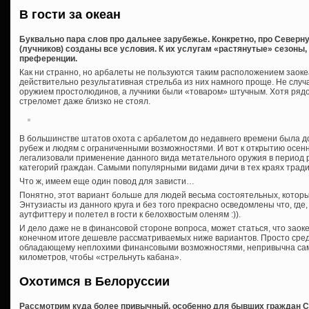
В гости за океан
Буквально пара слов про дальнее зарубежье. Конкретно, про Северн
(лучников) созданы все условия. К их услугам «растянутые» сезоны,
преференции.
Как ни странно, но арбалеты не пользуются таким расположением заоке
действительно результативная стрельба из них намного проще. Не случ
оружием простолюдинов, а лучники были «товаром» штучным. Хотя рядо
стреломет даже близко не стоял.
В большинстве штатов охота с арбалетом до недавнего времени была 
рубеж и людям с ограниченными возможностями. И вот к открытию осен
легализовали применение данного вида метательного оружия в период 
категорий граждан. Самыми популярными видами дичи в тех краях тради
Что ж, имеем еще один повод для зависти…
Понятно, этот вариант больше для людей весьма состоятельных, которы
Энтузиасты из данного круга и без того прекрасно осведомлены что, где,
аутфиттеру и полетел в гости к белохвостым оленям :)).
И дело даже не в финансовой стороне вопроса, может статься, что заок
конечном итоге дешевле рассматриваемых ниже вариантов. Просто сре
обладающему неплохими финансовыми возможностями, непривычна сама
километров, чтобы «стрельнуть кабана».
Охотимся в Белоруссии
Рассмотрим куда более привычный, особенно для бывших граждан СС