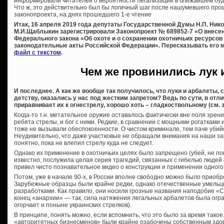
информировали читателей о вероятности легализации в ближайшем бу
Что ж, это действительно был бы логичный шаг после нашумевшего про
законопроекта, на днях прошедшего 1-е чтение
Итак, 16 апреля 2019 года депутаты Государственной Думы Н.П. Никол
М.И.Щаблыкин зарегистрировали Законопроект № 689852-7 «О внесени
Федерального закона «Об охоте и о сохранении охотничьих ресурсов
законодательные акты Российской Федерации».
Пересказывать его 
файл с текстом
.
Чем же провинились лук 
И последнее. А как же вообще так получилось, что луки и арбалеты,
детству, оказались у нас под жестким запретом? Ведь по сути, в отл
приравнивает их к огнестрелу, хорошо хоть – гладкоствольному (см. з
Когда-то т.н. метательное оружие оставалось фактически вне поля зрени
ребята стрелы, и бог с ними. Редкие, в сравнении с мощными рогатками
тоже не вызывали обеспокоенности. О чистом криминале, тем паче убий
Неудивительно, что даже участковые не обращали внимания на наши з
понятно, пока не влепил стрелу куда не следует.
Однако их применение в охотничьих целях было запрещено (убей, не пом
известно, послужила целая серия трагедий, связанных с гибелью людей
привел чисто познавательное видео о конструкции и применении одного 
Потом, уже в начале 90-х, в России вполне свободно можно было приоб
Зарубежные образцы были крайне редки, однако отечественные умельц
разработками. Как правило, они носили грозные названия наподобие «Сек
конец «анархии» — так, сила натяжения легальных арбалетов была огра
огорчает и поныне украинских стрелков).
В принципе, понять можно, если вспомнить, что это было за время тако
«авторитетных бизнесменов» были крайне озабочены собственным здоро