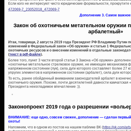
Если кого не интересуют чисто юридические формальности, прокрутите е
472069-7_23052018_472069-7
Дополнение 3. Самое важное
Закон об охотничьем метательном оружии п
арбалетный»
Итак, товарищи, 2 августа 2019 года Президент РФ Владимир Путин 
изменений в Федеральный закон «Об оружии» и статью 1 Федеральног
охотничьих ресурсов и о внесении изменений в отдельные законода
(
текст в pdf-файле
).
Более того, пункт 3 части второй статьи 3 Закона «Об оружии» дополн
«охотничье метательное стрелковое оружие, не имеющее механизмов фи
напряженном состоянии (лук), сила дуги которого составляет более 27 
упругих элементов в напряженном состоянии (арбалет), сила дуги которог
То есть, ранее обойденный вниманием законодателей арбалет в конечно
охотничьего оружия. Похоже, почти десятилетней давности камчатская «
Президента неизгладимое впечатление :)).
Законопроект 2019 года о разрешении «волье
ВНИМАНИЕ: еще одно, совсем свежее, дополнение — сделан первый 
охоты!
Напомним, что в одном из постов на нашем паблике ВК (
https://vk.com/a