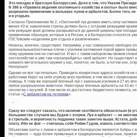
Это поездка в братскую Белоруссию. Дело в том, что Указом Президе
N 386 в «Правила ведения охотничьего хозяйства и охоты» было вне
разрешено применение в вольерах луков и арбалетов. Более того, н
и в угодьях.
Согласно Приложению № 2, «Охотничий лук должен иметь силу натяжения
менее 43 кг, наконечник стрелы должен быть с острыми режущими краям
или режущие края должны раскрываться до данной ширины при попадани
применение образцов, которые и в России, и в Белоруссии относятся уже
ГОСТовским «изделиям для отдыха и развлечения».
Нюансы, конечно, существуют. Например, у нас совершенно свободно (
оригинальные/охотничьи плечи с усилием натяжения порой вдвое прев
ложу оружием они не считаются. И вот с таким набором мы можем спокой
охотхозяйство и уже там «проапрейдить» свой арбалет. Но существует
никакого метательного оружия у нас, понятно, не было, а потом оно, отку
Нехорошо!
Однако не все так печально. Приводить конкретные адреса хозяйств не ст
работники берут на себя утряску всех проблем, в том числе с правоохран
помощь. К тому же хороший блочный лук с законным усилием в 27 кгс вп
любое разрешенное животное. Некоторые блочные арбалеты на 43 кгс то
сеголетка с косулей. В том числе из достаточно бюджетного сегмента, 
статье «
С арбалетом на тетерева
».
Сразу же следует сказать, что наличие охотбилета обязательно (в у
большинстве случаев мы будем с егерем. Лук и арбалет — не винтовк
в стрельбе, и вероятность подранка также заметно выше. Кстати, доб
плату. Ибо не фиг — считаешь себя Робин Гудом, изволь соответств
Объектами охоты с луком и арбалетом в Белоруссии являются бобры с в
Но главное — куда более привычные и традиционные копытные, практиче