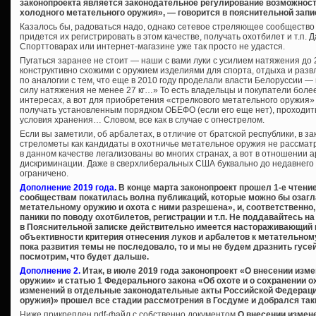
законопроекта является законодательное регулирование возможности
холодного метательного оружия», — говорится в пояснительной запи
Казалось бы, радоваться надо, однако сетевое стреляющее сообщество 
придется их регистрировать в этом качестве, получать охотбилет и т.п. 
Спорттоварах или интернет-магазине уже так просто не удастся.
Пугаться заранее не стоит — наши с вами луки с усилием натяжения до 27 
конструктивно схожими с оружием изделиями для спорта, отдыха и разв
по аналогии с тем, что еще в 2010 году проделали власти Белоруссии —
силу натяжения не менее 27 кг…» То есть владельцы и покупатели более
интересах, а вот для приобретения «стрелкового метательного оружия»
получать установленным порядком ОБЕФО (если его еще нет), проходи
условия хранения… Словом, все как в случае с огнестрелом.
Если вы заметили, об арбалетах, в отличие от братской республики, в за
стрелометы как кандидаты в охотничье метательное оружия не рассматр
в данном качестве легализованы во многих странах, а вот в отношении
дискриминации. Даже в сверхлиберальных США буквально до недавнего
ограничено.
Дополнение 2019 года.
В конце марта законопроект прошел 1-е чтени
сообществам покатилась волна публикаций, которые можно бы озагл
метательному оружию и охота с ними разрешена», и, соответственно
паники по поводу охотбилетов, регистрации и т.п. Не поддавайтесь на
в Пояснительной записке действительно имеется настораживающий 
объективности критерия отнесения луков и арбалетов к метательном
пока развития темы не последовало, то и мы не будем дразнить гусе
посмотрим, что будет дальше.
Дополнение 2.
Итак, в июле 2019 года законопроект «О внесении изм
оружии» и статью 1 Федерального закона «Об охоте и о сохранении о
изменений в отдельные законодательные акты Российской Федерации
оружия)» прошел все стадии рассмотрения в Госдуме и добрался так
Ниже прикреплен pdf-файл с собственно документом
О внесении измен