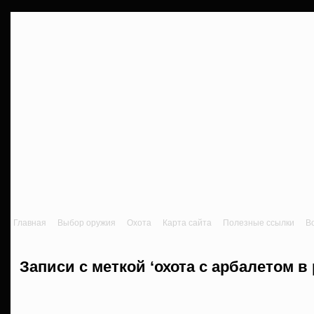
Главная
Выбор оружия
Охота
Карта сайта
Полезные ссылки
В
Записи с меткой ‘охота с арбалетом в