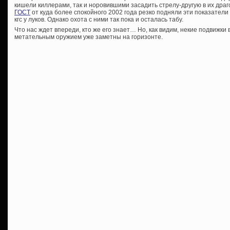
кишели киллерами, так и норовившими засадить стрелу-другую в их драго
ГОСТ
от куда более спокойного 2002 года резко подняли эти показатели 
кгс у луков. Однако охота с ними так пока и осталась табу.
Что нас ждет впереди, кто же его знает… Но, как видим, некие подвижки
метательным оружием уже заметны на горизонте.