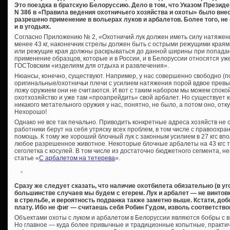
Это поездка в братскую Белоруссию. Дело в том, что Указом Президе
N 386 в «Правила ведения охотничьего хозяйства и охоты» было вне
разрешено применение в вольерах луков и арбалетов. Более того, н
и в угодьях.
Согласно Приложению № 2, «Охотничий лук должен иметь силу натяжения
менее 43 кг, наконечник стрелы должен быть с острыми режущими краям
или режущие края должны раскрываться до данной ширины при попадани
применение образцов, которые и в России, и в Белоруссии относятся уже
ГОСТовским «изделиям для отдыха и развлечения».
Нюансы, конечно, существуют. Например, у нас совершенно свободно (
оригинальные/охотничьи плечи с усилием натяжения порой вдвое прев
ложу оружием они не считаются. И вот с таким набором мы можем спокой
охотхозяйство и уже там «проапрейдить» свой арбалет. Но существует
никакого метательного оружия у нас, понятно, не было, а потом оно, отку
Нехорошо!
Однако не все так печально. Приводить конкретные адреса хозяйств не ст
работники берут на себя утряску всех проблем, в том числе с правоохран
помощь. К тому же хороший блочный лук с законным усилием в 27 кгс вп
любое разрешенное животное. Некоторые блочные арбалеты на 43 кгс то
сеголетка с косулей. В том числе из достаточно бюджетного сегмента, 
статье «
С арбалетом на тетерева
».
Сразу же следует сказать, что наличие охотбилета обязательно (в у
большинстве случаев мы будем с егерем. Лук и арбалет — не винтовк
в стрельбе, и вероятность подранка также заметно выше. Кстати, доб
плату. Ибо не фиг — считаешь себя Робин Гудом, изволь соответств
Объектами охоты с луком и арбалетом в Белоруссии являются бобры с в
Но главное — куда более привычные и традиционные копытные, практиче