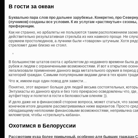
В гости за океан
Буквально пара слов про дальнее зарубежье. Конкретно, про Северн
(лучников) созданы все условия. К их услугам «растянутые» сезоны,
преференции.
Как ни странно, но арбалеты не пользуются таким расположением заоке
действительно результативная стрельба из них намного проще. Не случ
оружием простолюдинов, а лучники были «товаром» штучным. Хотя рядо
стреломет даже близко не стоял.
В большинстве штатов охота с арбалетом до недавнего времени была 
рубеж и людям с ограниченными возможностями. И вот к открытию осен
легализовали применение данного вида метательного оружия в период 
категорий граждан. Самыми популярными видами дичи в тех краях тради
Что ж, имеем еще один повод для зависти…
Понятно, этот вариант больше для людей весьма состоятельных, которы
Энтузиасты из данного круга и без того прекрасно осведомлены что, где,
аутфиттеру и полетел в гости к белохвостым оленям :)).
И дело даже не в финансовой стороне вопроса, может статься, что заок
конечном итоге дешевле рассматриваемых ниже вариантов. Просто сре
обладающему неплохими финансовыми возможностями, непривычна сама
километров, чтобы «стрельнуть кабана».
Охотимся в Белоруссии
Рассмотрим куда более привычный, особенно для бывших граждан СС