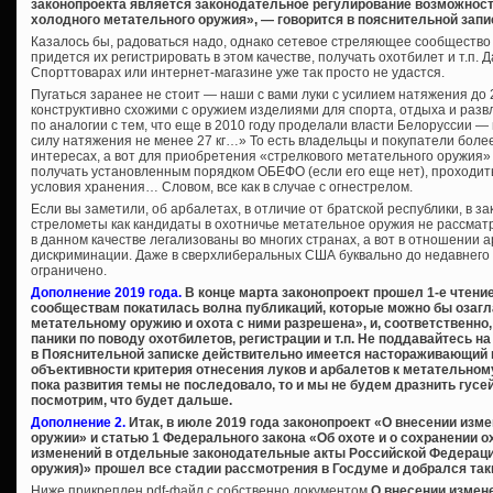
законопроекта является законодательное регулирование возможности
холодного метательного оружия», — говорится в пояснительной запи
Казалось бы, радоваться надо, однако сетевое стреляющее сообщество 
придется их регистрировать в этом качестве, получать охотбилет и т.п. 
Спорттоварах или интернет-магазине уже так просто не удастся.
Пугаться заранее не стоит — наши с вами луки с усилием натяжения до 27 
конструктивно схожими с оружием изделиями для спорта, отдыха и разв
по аналогии с тем, что еще в 2010 году проделали власти Белоруссии —
силу натяжения не менее 27 кг…» То есть владельцы и покупатели более
интересах, а вот для приобретения «стрелкового метательного оружия»
получать установленным порядком ОБЕФО (если его еще нет), проходи
условия хранения… Словом, все как в случае с огнестрелом.
Если вы заметили, об арбалетах, в отличие от братской республики, в за
стрелометы как кандидаты в охотничье метательное оружия не рассматр
в данном качестве легализованы во многих странах, а вот в отношении
дискриминации. Даже в сверхлиберальных США буквально до недавнего
ограничено.
Дополнение 2019 года.
В конце марта законопроект прошел 1-е чтени
сообществам покатилась волна публикаций, которые можно бы озагл
метательному оружию и охота с ними разрешена», и, соответственно
паники по поводу охотбилетов, регистрации и т.п. Не поддавайтесь на
в Пояснительной записке действительно имеется настораживающий 
объективности критерия отнесения луков и арбалетов к метательном
пока развития темы не последовало, то и мы не будем дразнить гусе
посмотрим, что будет дальше.
Дополнение 2.
Итак, в июле 2019 года законопроект «О внесении изм
оружии» и статью 1 Федерального закона «Об охоте и о сохранении о
изменений в отдельные законодательные акты Российской Федерации
оружия)» прошел все стадии рассмотрения в Госдуме и добрался так
Ниже прикреплен pdf-файл с собственно документом
О внесении измен