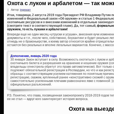
Охота с луком и арбалетом — так мож
|
Автор:
ingewarr
Итак, товарищи, 2 августа 2019 года Президент РФ Владимир Путин 
изменений в Федеральный закон «Об оружии» и статью 1 Федеральног
охотничьих ресурсов и о внесении изменений в отдельные законода
(смотрите текст в соответствующей главе). Да, тот самый,
формально
оружием, то есть луками и арбалетами!
Впереди еще не один месяц «утруски и усушки», внесения кучи измене
документы и т.п., после чего, собственно, боухантинг и будет реально л
отнюдь не о браконьерстве, к коему автор относится крайне отрицательн
остаются без реальных и вполне легальных вариантов. Конечно, с массо
Дополнение, январь 2020 года
30 января Закон вступает в силу. Возможность охотиться с луком и а
охотничьего билета и разрешения на хранение и ношение оружия (собс
владельцы огнестрела обретут это право автоматически). Вот только
подлежит обязательной регистрации в Росгвардии, но что и как регис
образцы с соответствующим усилием натяжения по понятным причинам
регистрацию, скажем, купленный ранее «конструктивно схожий с ору
самостоятельно усиленными плечами равнозначно явке с повинной :))
официальных разъяснений.
P.S. Понятно, что глава, посвященная законопроекту 2018-2019 годов т
ее не стал — вдруг кого заинтересует история вопроса.
Охота на выезд