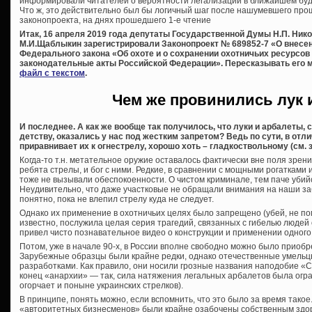
информировали читателей о вероятности легализации в ближайшем бу
Что ж, это действительно был бы логичный шаг после нашумевшего про
законопроекта, на днях прошедшего 1-е чтение
Итак, 16 апреля 2019 года депутаты Государственной Думы Н.П. Никол
М.И.Щаблыкин зарегистрировали Законопроект № 689852-7 «О внесени
Федерального закона «Об охоте и о сохранении охотничьих ресурсов
законодательные акты Российской Федерации».
Пересказывать его 
файл с текстом
.
Чем же провинились лук 
И последнее. А как же вообще так получилось, что луки и арбалеты,
детству, оказались у нас под жестким запретом? Ведь по сути, в отл
приравнивает их к огнестрелу, хорошо хоть – гладкоствольному (см. з
Когда-то т.н. метательное оружие оставалось фактически вне поля зрени
ребята стрелы, и бог с ними. Редкие, в сравнении с мощными рогатками
тоже не вызывали обеспокоенности. О чистом криминале, тем паче убий
Неудивительно, что даже участковые не обращали внимания на наши з
понятно, пока не влепил стрелу куда не следует.
Однако их применение в охотничьих целях было запрещено (убей, не пом
известно, послужила целая серия трагедий, связанных с гибелью людей
привел чисто познавательное видео о конструкции и применении одного 
Потом, уже в начале 90-х, в России вполне свободно можно было приоб
Зарубежные образцы были крайне редки, однако отечественные умельц
разработками. Как правило, они носили грозные названия наподобие «Сек
конец «анархии» — так, сила натяжения легальных арбалетов была огра
огорчает и поныне украинских стрелков).
В принципе, понять можно, если вспомнить, что это было за время тако
«авторитетных бизнесменов» были крайне озабочены собственным здоро