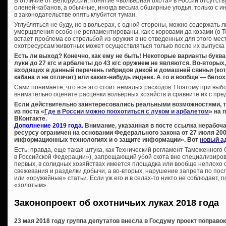
В отличие от Белоруссии, понятие «вольерная охота» в России отсутствуе
оленей-кабанов, а обычные, иногда весьма обширные угодья, только с и
в законодательстве опять клубится туман.
Углубляться не буду, но в вольерах, с одной стороны, можно содержать
умерщвления особо не регламентированы, как с коровами да козами (о Т
встает проблема со стрельбой из оружия в не отведенных для этого мест
охотресурсам животных может осуществляться только после их выпуска 
Есть ли выход? Конечно, как ему не быть! Некоторые варианты буква
луки до 27 кгс и арбалеты до 43 кгс оружием не являются. Во-вторых
входящих в данный перечень гибридов дикой и домашней свиньи (ко
кабана и не отличит) или каких-нибудь индеек. А то и вообще — белох
Сами понимаете, что все это стоит немалых расходов. Поэтому при вы
внимательно оцените расценки вольерных хозяйств и сравните их с пре
Если действительно заинтересовались реальными возможностями, 
из поста «
Где в России можно поохотиться с луком и арбалетом
» на 
ВКонтакте.
Дополнение 2019 года.
Внимание, указанная в посте ссылка нерабоча
ресурсу ограничен на основании Федерального закона от 27 июля 200
информационных технологиях и о защите информации». Вот
новый а
Есть, правда, еще такая штука, как Технический регламент Таможенного
в Российской Федерации»), запрещающий убой скота вне специализиров
первых, в солидных хозяйствах имеется площадка или вообще неплохо
свежевания и разделки добычи, а во-вторых, нарушение запрета по пос
или «оружейные» статьи. Если уж его и в селах-то никто не соблюдает, 
«золотым».
Законопроект об охотничьих луках 2018 года
23 мая 2018 году группа депутатов внесла в Госдуму проект поправо