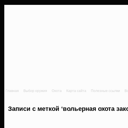
Главная
Выбор оружия
Охота
Карта сайта
Полезные ссылки
В
Записи с меткой ‘вольерная охота зако