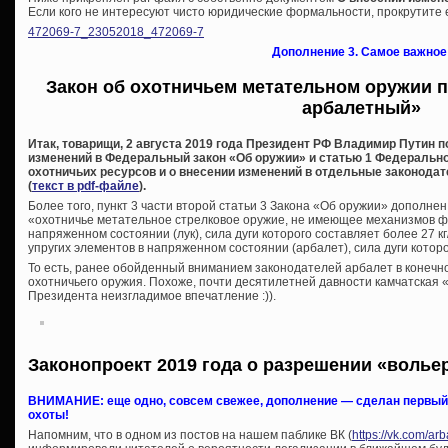
Если кого не интересуют чисто юридические формальности, прокрутите е
472069-7_23052018_472069-7
Дополнение 3. Самое важное
Закон об охотничьем метательном оружии п
арбалетный»
Итак, товарищи, 2 августа 2019 года Президент РФ Владимир Путин 
изменений в Федеральный закон «Об оружии» и статью 1 Федеральног
охотничьих ресурсов и о внесении изменений в отдельные законода
(
текст в pdf-файле
).
Более того, пункт 3 части второй статьи 3 Закона «Об оружии» дополн
«охотничье метательное стрелковое оружие, не имеющее механизмов фи
напряженном состоянии (лук), сила дуги которого составляет более 27 
упругих элементов в напряженном состоянии (арбалет), сила дуги которог
То есть, ранее обойденный вниманием законодателей арбалет в конечно
охотничьего оружия. Похоже, почти десятилетней давности камчатская «
Президента неизгладимое впечатление :)).
Законопроект 2019 года о разрешении «волье
ВНИМАНИЕ: еще одно, совсем свежее, дополнение — сделан первый 
охоты!
Напомним, что в одном из постов на нашем паблике ВК (
https://vk.com/a