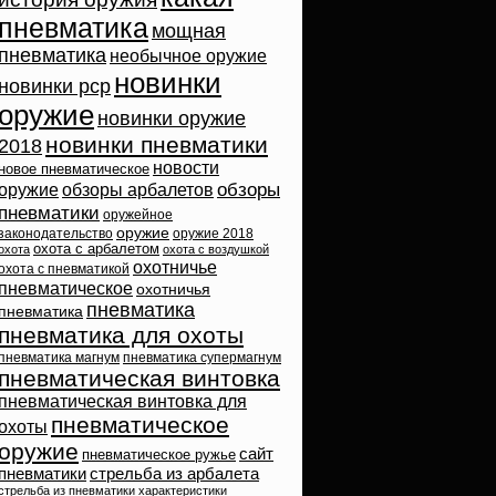
пневматика
мощная
пневматика
необычное оружие
новинки
новинки pcp
оружие
новинки оружие
новинки пневматики
2018
новости
новое пневматическое
обзоры
оружие
обзоры арбалетов
пневматики
оружейное
оружие
законодательство
оружие 2018
охота с арбалетом
охота
охота с воздушкой
охотничье
охота с пневматикой
пневматическое
охотничья
пневматика
пневматика
пневматика для охоты
пневматика магнум
пневматика супермагнум
пневматическая винтовка
пневматическая винтовка для
пневматическое
охоты
оружие
сайт
пневматическое ружье
пневматики
стрельба из арбалета
стрельба из пневматики
характеристики