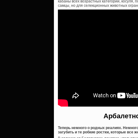
кабаны всех возрастных категорий, косуля, п
самцы, но для селекционных животных огран
Арбалетно
Теперь немного о родных реалиях. Немного
загубить и те робкие ростки, которые все 