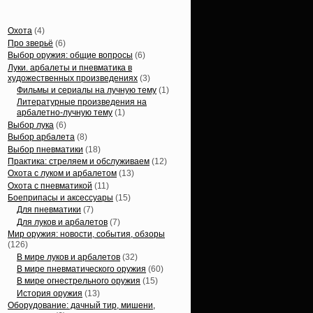
Статьи, обзоры
Охота
(4)
Про зверьё
(6)
Выбор оружия: общие вопросы
(6)
Луки. арбалеты и пневматика в
художественных произведениях
(3)
Фильмы и сериалы на лучную тему
(1)
Литературные произведения на
арбалетно-лучную тему
(1)
Выбор лука
(6)
Выбор арбалета
(8)
Выбор пневматики
(18)
Практика: стреляем и обслуживаем
(12)
Охота с луком и арбалетом
(13)
Охота с пневматикой
(11)
Боеприпасы и аксессуары
(15)
Для пневматики
(7)
Для луков и арбалетов
(7)
Мир оружия: новости, события, обзоры
(126)
В мире луков и арбалетов
(32)
В мире пневматического оружия
(60)
В мире огнестрельного оружия
(15)
История оружия
(13)
Оборудование: дачный тир, мишени,