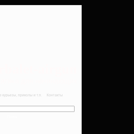
rbalet-airgun
вматика для начинающих
курьезы, приколы и т.п.
Контакты