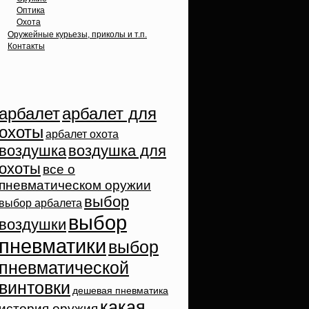
Оптика
Охота
Оружейные курьезы, приколы и т.п.
Контакты
Облако тэгов
арбалет
арбалет для
охоты
арбалет охота
воздушка
воздушка для
охоты
все о
пневматическом оружии
выбор
выбор арбалета
выбор
воздушки
пневматики
выбор
пневматической
винтовки
дешевая пневматика
какая
история оружия