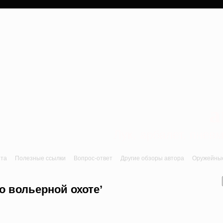
a
Лук, арбалет, пне
йта
Полезные ссылки
Вопрос-ответ
Другие обзоры автора
Оружейные 
 о вольерной охоте’