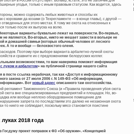
 охота» в России отсутствует. Вольер, кстати, это не загончик для
бширные угодья, только с иным правовым статусом. Как водится, здесь
й стороны, можно содержать любых животных и способы их
 с коровами да козами (о Техрегламенте — в конце главы), с другой —
е отведенных для этого местах. К тому же охота на отнесенных к
я только после их выпуска на волю.
 Некоторые варианты буквально лежат на поверхности. Во-первых,
ем не являются. Во-вторых, никто не мешает завести в вольере не
ой и домашней свиньи (которых обычный человек от лесного
еек. А то и вообще — белохвостого оленя.
 расходов. Поэтому при выборе варианта арбалетно-лучной охоты
зяйств и сравните их с предложениями белорусских коллег.
альными возможностями, то вам наверняка поможет информация
 с луком и арбалетом
» на публичной странице нашего сайта
я в посте ссылка нерабочая, так как «Доступ к информационному
ого закона от 27 июля 2006 г. N 149-ФЗ «Об информации,
информации». Вот
новый адрес
описанного там охотхозяйства.
ский регламент Таможенного Союза (и «Правила проведения убоя скота
й скота вне специализированных предприятий и площадок. Но, во-
ощадка или вообще неплохо оборудованное помещение для
, нарушение запрета по последствиям это далеко не незаконная охота
ах-то никто не соблюдает, поскольку мясо становится поистине
 луках 2018 года
 в Госдуму проект поправок к ФЗ «Об оружии». «Концепцией