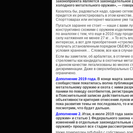
законопроекта является законодательное 
холодного метательного оружия», — говори
Казалось бы, радоваться надо, однако сете
придется их регистрировать в этом качестве,
Спорттоварах или интернет-магазине уже так
Пугаться заранее не стоит — наши с вами луки
конструктивно схожими с оружием изделиями 
по аналогии с тем, что еще в 2010 году про
силу натяжения не менее 27 кг…» То есть вл
интересах, а вот для приобретения «стрелк
получать установленным порядком ОБЕФО (е
условия хранения… Словом, все как в случае
Если вы заметили, об арбалетах, в отличие о
стрелометы как кандидаты в охотничье мета
в данном качестве легализованы во многих 
дискриминации. Даже в сверхлиберальных С
ограничено.
Дополнение 2019 года.
В конце марта зако
сообществам покатилась волна публикаций
метательному оружию и охота с ними разр
паники по поводу охотбилетов, регистрации
в Пояснительной записке действительно 
объективности критерия отнесения луков 
пока развития темы не последовало, то и 
посмотрим, что будет дальше.
Дополнение 2.
Итак, в июле 2019 года зак
оружии» и статью 1 Федерального закона «
изменений в отдельные законодательные а
оружия)» прошел все стадии рассмотрения
Ниже прикреплен pdf-файл с собственно до