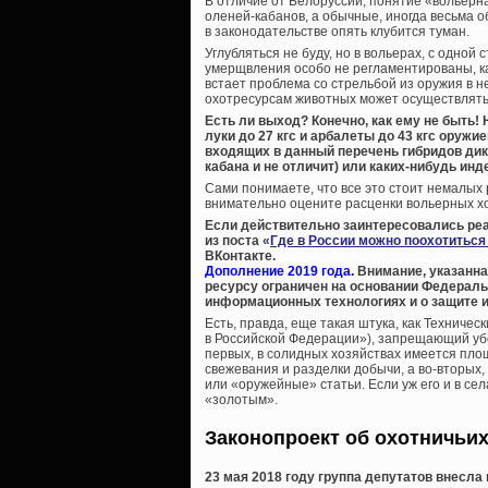
В отличие от Белоруссии, понятие «вольерная
оленей-кабанов, а обычные, иногда весьма о
в законодательстве опять клубится туман.
Углубляться не буду, но в вольерах, с одно
умерщвления особо не регламентированы, как
встает проблема со стрельбой из оружия в н
охотресурсам животных может осуществлятьс
Есть ли выход? Конечно, как ему не быть!
луки до 27 кгс и арбалеты до 43 кгс оружи
входящих в данный перечень гибридов дик
кабана и не отличит) или каких-нибудь инд
Сами понимаете, что все это стоит немалых
внимательно оцените расценки вольерных хо
Если действительно заинтересовались ре
из поста «
Где в России можно поохотиться
ВКонтакте.
Дополнение 2019 года.
Внимание, указанна
ресурсу ограничен на основании Федеральн
информационных технологиях и о защите 
Есть, правда, еще такая штука, как Техниче
в Российской Федерации»), запрещающий убо
первых, в солидных хозяйствах имеется пл
свежевания и разделки добычи, а во-вторых
или «оружейные» статьи. Если уж его и в сел
«золотым».
Законопроект об охотничьих
23 мая 2018 году группа депутатов внесла