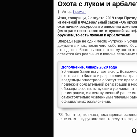
Охота с луком и арбал
|
Автор:
ingewarr
Итак, товарищи, 2 августа 2019 года Пре
изменений в Федеральный закон «Об оружи
охотничьих ресурсов и о внесении измене
(смотрите текст в соответствующей главе).
оружием, то есть луками и арбалетами!
Впереди еще не один месяц «утруски и усуш
документы и т.п., после чего, собственно, б
отнюдь не о браконьерстве, к коему автор о
остаются без реальных и вполне легальных в
Дополнение, январь 2020 года
30 января Закон вступает в силу. Возможн
охотничьего билета и разрешения на хране
владельцы огнестрела обретут это право 
подлежит обязательной регистрации в Росг
образцы с соответствующим усилием натя
регистрацию, скажем, купленный ранее «к
самостоятельно усиленными плечами равно
официальных разъяснений.
P.S. Понятно, что глава, посвященная закон
ее не стал — вдруг кого заинтересует истори
О