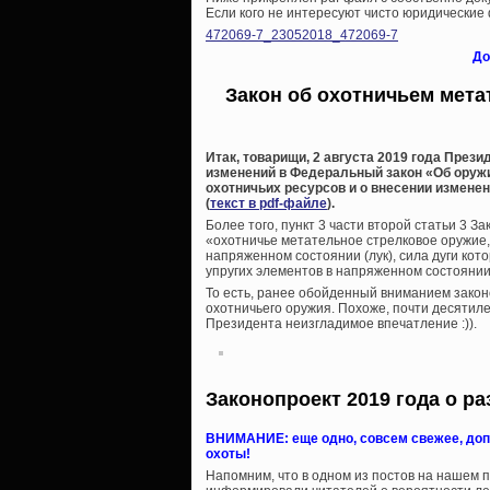
Если кого не интересуют чисто юридические 
472069-7_23052018_472069-7
До
Закон об охотничьем мета
Итак, товарищи, 2 августа 2019 года Пре
изменений в Федеральный закон «Об оружи
охотничьих ресурсов и о внесении измене
(
текст в pdf-файле
).
Более того, пункт 3 части второй статьи 3
«охотничье метательное стрелковое оружие
напряженном состоянии (лук), сила дуги кот
упругих элементов в напряженном состоянии (
То есть, ранее обойденный вниманием закон
охотничьего оружия. Похоже, почти десятиле
Президента неизгладимое впечатление :)).
Законопроект 2019 года о р
ВНИМАНИЕ: еще одно, совсем свежее, доп
охоты!
Напомним, что в одном из постов на нашем п