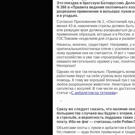
Это поездка в братскую Белоруссию. Дело 
N 386 в «Правила ведения охотничьего хоз
разрешено применение в вольерах луков и
и в угодьях.
Согласно Приложению № 2, «Охотничий лук д
менее 43 кг, наконечник стрелы должен быт
или режущие края должны раскрываться до 
применение образцов, которые и в России, и
ГОСТовским «изделиям для отдыха и развле
Нюансы, конечно, существуют. Например, у 
оригинальные/охотничьи плечи с усилием н
ложу оружием они не считаются. И вот с так
охотхозяйство и уже там «проапрейдить» св
никакого метательного оружия у нас, понятно,
Нехорошо!
Однако не все так печально. Приводить конкр
работники берут на себя утряску всех пробле
помощь. К тому же хороший блочный лук с за
любое разрешенное животное. Некоторые бло
сеголетка с косулей. В том числе из достат
статье «
С арбалетом на тетерева
».
Сразу же следует сказать, что наличие ох
большинстве случаев мы будем с егерем. Л
в стрельбе, и вероятность подранка также 
плату. Ибо не фиг — считаешь себя Робин 
Объектами охоты с луком и арбалетом в Бел
Но главное — куда более привычные и тради