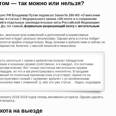
етом — так можно или нельзя?
зидент РФ Владимир Путин подписал Закон № 280-ФЗ «О внесении
и» и статью 1 Федерального закона «Об охоте и о сохранении
ний в отдельные законодательные акты Российской Федерации»
 Да, тот самый,
формально разрешающий охоту с метательным
ки», внесения кучи изменений и дополнений в нормативные
оухантинг и будет реально легализован. Однако речь в статье пойдет
тносится крайне отрицательно. Ведь лучники и арбалетчики и сейчас не
ариантов. Конечно, с массой нюансов и нюансиков.
ость охотиться с луком и арбалетом получат обладатели
ние и ношение оружия (собственно, я и ожидал, что охотники-
автоматически). Вот только охотничье метательное оружие
вардии, но что и как регистрировать непонятно. В продаже
жения по понятным причинам пока отсутствуют, принести на
онструктивно схожий с оружием» арбалет с установленными
значно явке с повинной :)), ибо это уже статья… Ладно, подождем
опроекту 2018-2019 годов теперь мгновенно устарела. Однако удалять
я вопроса.
хота на выезде