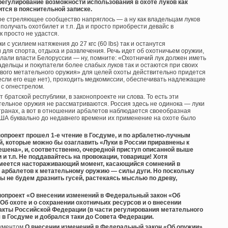
регулирование возможности использования в охоте луков как
тся в пояснительной записке.
вое стреляющее сообщество напряглось — а ну как владельцам луков
 получать охотбилет и т.п. Да и просто приобрести девайс в
 просто не удастся.
 с усилием натяжения до 27 кгс (60 lbs) так и останутся
для спорта, отдыха и развлечения. Речь идет об охотничьем оружии,
делали власти Белоруссии — ну, помните: «Охотничий лук должен иметь
адельцы и покупатели более слабых луков так и остаются при своих
ового метательного оружия» для целей охоты действительно придется
сли его еще нет), проходить медкомиссии, обеспечивать надлежащие
 с огнестрелом.
т братской республики, в законопроекте ни слова. То есть эти
тельное оружия не рассматриваются. Россия здесь не одинока — луки
странах, а вот в отношении арбалетов наблюдается своеобразная
ША буквально до недавнего времени их применение на охоте было
нопроект прошел 1-е чтение в Госдуме, и по арбалетно-лучным
, которые можно бы озаглавить «Луки в России приравнены к
ешена», и, соответственно, очередной приступ описанной выше
 и т.п. Не поддавайтесь на провокации, товарищи! Хотя
имеется настораживающий момент, касающийся сомнений в
и арбалетов к метательному оружию — силы дуги. Но поскольку
мы не будем дразнить гусей, растекаясь мыслью по древу,
онопроект «О внесении изменений в Федеральный закон «Об
Об охоте и о сохранении охотничьих ресурсов и о внесении
кты Российской Федерации (в части регулирования метательного
 в Госдуме и добрался таки до Совета Федерации.
кументом
О внесении изменений в Федеральный закон «Об оружии»
.