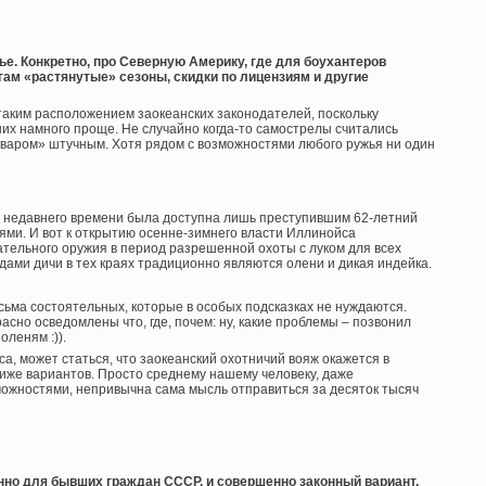
е. Конкретно, про Северную Америку, где для боухантеров
угам «растянутые» сезоны, скидки по лицензиям и другие
 таким расположением заокеанских законодателей, поскольку
них намного проще. Не случайно когда-то самострелы считались
оваром» штучным. Хотя рядом с возможностями любого ружья ни один
о недавнего времени была доступна лишь преступившим 62-летний
ми. И вот к открытию осенне-зимнего власти Иллинойса
тельного оружия в период разрешенной охоты с луком для всех
ами дичи в тех краях традиционно являются олени и дикая индейка.
сьма состоятельных, которые в особых подсказках не нуждаются.
расно осведомлены что, где, почем: ну, какие проблемы – позвонил
оленям :)).
а, может статься, что заокеанский охотничий вояж окажется в
иже вариантов. Просто среднему нашему человеку, даже
жностями, непривычна сама мысль отправиться за десяток тысяч
но для бывших граждан СССР, и совершенно законный вариант.