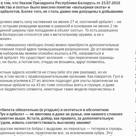
в том, что Указом Президента Республики Беларусь от 23.07.2010
яйства и охоты» было внесено понятие «вольерная охота» и
 арбалетов. Более того, не столь давно они допущены к добыванию
олжен иметь силу натяжения не менее 27 кг, охотничий арбалет – не
ь с острыми режущими краями и шириной в основании не менее 2 см
данной ширины при попадании в объект охоты». То есть разрешено
 в Белоруссии относятся уже к метательному оружию, а не к
чения».
нас совершенно свободно (пока) можно приобрести дополнительные
атяжения порой вдвое превышающим разрешенное. До установки на
им набором мы можем спокойно въехать в РБ, направиться в
ой арбалет. Но существует коллизия — при пересечении границы
 не было, а потом оно, откуда ни возьмись, вдруг появилось.
етные адреса хозяйств не стану (ибо это уже реклама), но их
м, в том числе с правоохранительными органами. Как говорится, Гугл в
конным усилием в 27 кгс вполне подходит для охоты практически на
чные арбалеты на 43 кгс тоже способны взять и глухаря, и даже
очно бюджетного сегмента, некоторые такие модели перечислены в
отбилета обязательно (в угодьях) и охотиться в абсолютном
ук и арбалет — не винтовка и даже не ружье, они намного сложнее
заметно выше. Кстати, добор, как правило, за дополнительную
Гудом, изволь соответствовать высокому званию!
оруссии являются бобры с выдрами, из пернатых — тетерев и глухарь.
ционные копытные, практически все, за исключением зубра. Это