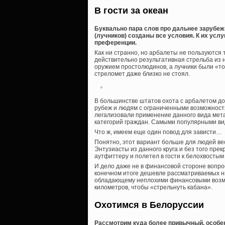
В гости за океан
Буквально пара слов про дальнее зарубежь
(лучников) созданы все условия. К их усл
преференции.
Как ни странно, но арбалеты не пользуются
действительно результативная стрельба из 
оружием простолюдинов, а лучники были «т
стреломет даже близко не стоял.
В большинстве штатов охота с арбалетом д
рубеж и людям с ограниченными возможностя
легализовали применение данного вида мета
категорий граждан. Самыми популярными вид
Что ж, имеем еще один повод для зависти…
Понятно, этот вариант больше для людей ве
Энтузиасты из данного круга и без того прек
аутфиттеру и полетел в гости к белохвостым 
И дело даже не в финансовой стороне вопрос
конечном итоге дешевле рассматриваемых н
обладающему неплохими финансовыми возмо
километров, чтобы «стрельнуть кабана».
Охотимся в Белоруссии
Рассмотрим куда более привычный, особен