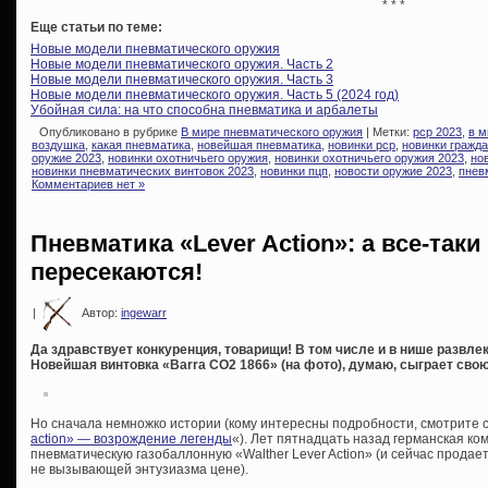
* * *
Еще статьи по теме:
Новые модели пневматического оружия
Новые модели пневматического оружия. Часть 2
Новые модели пневматического оружия. Часть 3
Новые модели пневматического оружия. Часть 5 (2024 год)
Убойная сила: на что способна пневматика и арбалеты
Опубликовано в рубрике
В мире пневматического оружия
| Метки:
pcp 2023
,
в м
воздушка
,
какая пневматика
,
новейшая пневматика
,
новинки pcp
,
новинки гражда
оружие 2023
,
новинки охотничьего оружия
,
новинки охотничьего оружия 2023
,
но
новинки пневматических винтовок 2023
,
новинки пцп
,
новости оружие 2023
,
пнев
Комментариев нет »
Пневматика «Lever Action»: а все-так
пересекаются!
|
Автор:
ingewarr
Да здравствует конкуренция, товарищи! В том числе и в нише развле
Новейшая винтовка «Barra CO2 1866» (на фото), думаю, сыграет сво
Но сначала немножко истории (кому интересны подробности, смотрите 
action» — возрождение легенды
«). Лет пятнадцать назад германская к
пневматическую газобаллонную «Walther Lever Action» (и сейчас продает
не вызывающей энтузиазма цене).