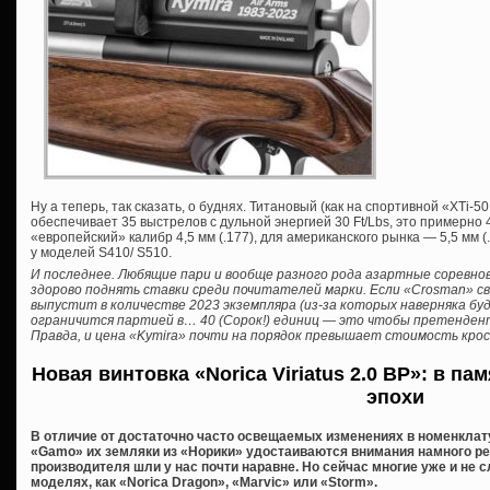
Ну а теперь, так сказать, о буднях. Титановый (как на спортивной «XTi-
обеспечивает 35 выстрелов с дульной энергией 30 Ft/Lbs, это примерно
«европейский» калибр 4,5 мм (.177), для американского рынка — 5,5 мм 
у моделей S410/ S510.
И последнее. Любящие пари и вообще разного рода азартные соревно
здорово поднять ставки среди почитателей марки. Если «Crosman» сво
выпустит в количестве 2023 экземпляра (из-за которых наверняка буд
ограничится партией в… 40 (Сорок!) единиц — это чтобы претендент
Правда, и цена «Kymira» почти на порядок превышает стоимость крос
Новая винтовка «Norica Viriatus 2.0 BP»: в п
эпохи
В отличие от достаточно часто освещаемых изменениях в номенклат
«Gamo» их земляки из «Норики» удостаиваются внимания намного реж
производителя шли у нас почти наравне. Но сейчас многие уже и не
моделях, как «Norica Dragon», «Marvic» или «Storm».