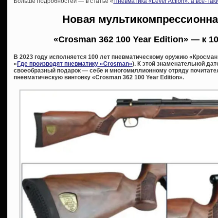
Больше подробностей — в статье «
Пневматика «Lever Action»: а все-та
Новая мультикомпрессионна
«Crosman 362 100 Year Edition» — к 
В 2023 году исполняется 100 лет пневматическому оружию «Кросман
«
Где производят пневматику «Crosman»
). К этой знаменательной да
своеобразный подарок — себе и многомиллионному отряду почитат
пневматическую винтовку «Crosman 362 100 Year Edition».