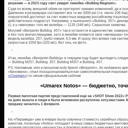
решения — в 2023 году свет увидит линейка «Bulldog Magnum».
Судя по всему, внешний облик не претерпит никаких изменений, да и о
Давление в резервуаре составляет все те же 3000 psi (т.е. около 206 ба
показателей достигнут за счет известных каждому российскому пэцэпэшн
действительно подрастут. Например, у нынешнего «Bulldog .357» деклари
с), а у «магнума» того же калибра — 1135 (346 м/с). Серьезная заявочка.
Могучий «Benjamin Bulldog .457» так и останется в одиночестве, наверн
и без того впечатляющими, зато в линейке появится своя «мелкашка» (
модель калибра .257, грубо говоря, 6,5 мм. И сразу, без всяких там сант
скоростью в 1050 fps (320 м/с). Вот она, на фото.
Итак, линейка «Benjamin Bulldog» в текущем году будет выглядеть след
— Bulldog М257, Bulldog .357, Bulldog М357 и Bulldog .457.
P.S. Напомним, что в прошлом году бренд «Benjamin», до недавнего в
«Кросмана», стал позиционироваться как самостоятельная торговая м
«Crosman»
) со своим официальным сайтом.
«Umarex Notos» — бюджетно, точ
Первая пилотная партия представленной еще на «SHOT Show 2022» P
на днях вышла в люди и была мгновенно раскуплена энтузиастами. 
продажу началось 1 февраля.
На «Пирамиде» уже в январе была озвучена стоимость серийных образц
ажиотаж, поскольку «Notos» попадает в нишу самых бюджетных винтовок
наличия регулятора «мощности» и бокового взвода (о нем ниже) так и в