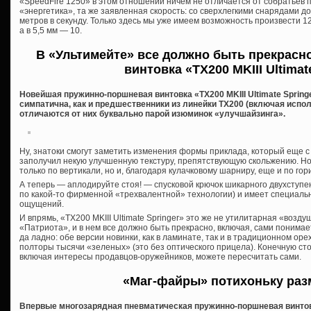
«SpeedFire 1250» в этом отношении ничем не отличается от собратьев п
«энергетика», та же заявленная скорость: со сверхлегкими снарядами до 1
метров в секунду. Только здесь мы уже имеем возможность произвести 1
а в 5,5 мм — 10.
В «Ультимейте» все должно быть прекрасн
винтовка «TX200 MKIII Ultimat
Новейшая пружинно-поршневая винтовка «TX200 MKIII Ultimate Springe
симпатична, как и предшественники из линейки ТХ200 (включая испол
отличаются от них буквально парой изюминок «улучшайзинга».
Ну, знатоки смогут заметить изменения формы приклада, который еще 
заполучил некую улучшенную текстуру, препятствующую скольжению. Но
только по вертикали, но и, благодаря кулачковому шарниру, еще и по гор
А теперь — аплодируйте стоя! — спусковой крючок шикарного двухступ
по какой-то фирменной «трехвалентной» технологии) и имеет специаль
ощущений.
И впрямь, «TX200 MKIII Ultimate Springer» это же не утилитарная «возду
«Патриота», и в нем все должно быть прекрасно, включая, сами понимае
да ладно: обе версии новинки, как в ламинате, так и в традиционном орех
полторы тысячи «зеленых» (это без оптического прицела). Конечную ст
включая интересы продавцов-оружейников, можете пересчитать сами.
«Маг-файры» потихоньку ра
Впервые многозарядная пневматическая пружинно-поршневая винтов