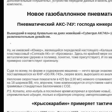
дополнительный «глушитель», устройство передачи данных и кабель для
комплекте.
Новое газобаллонное пневмат
Пневматический АКС-74У: господа юнкер
Вышедший в народ буквально на днях новейший «Cybergun AK74U» (
развлекательным девайсом.
Ну, не ижевский «Юнкер», являющийся переделкой настоящего «Калаша»
пластмассовый «Comrade AK» от «Кросмана». Здесь по крайней мере осн
металлические (дерево и полимер, понятно, тоже присутствуют). И по 
примерно соответствует оригиналу.
Судя по всему, по форме и содержанию машинка — нечто вроде знакомо
поставлявшегося из КНР «GG RK-74S», скорее всего, выросшего из анал
Неплохие скоростные показатели в 425 fps (130 м/с) немного сглажива
на 18 шариков ВВ, что, впрочем, тоже компенсируется отсутствием «авто
граммовых стандартных баллончиков с СО2.
P.S. Кстати, кто-нибудь в последнее время встречал в продаже новый,
стремительно идущее, только в обратную сторону, импортозамеще
«Крысокарабин» примеряет тактич