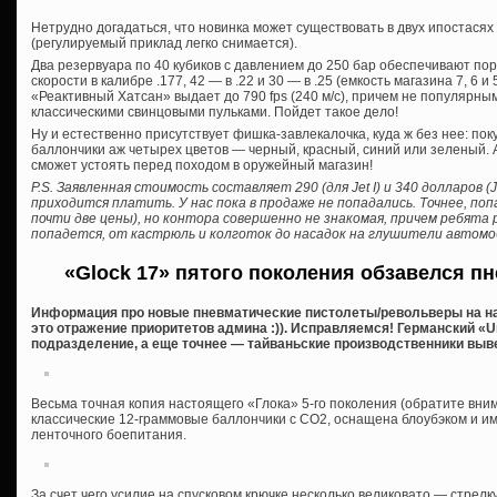
Нетрудно догадаться, что новинка может существовать в двух ипостасях
(регулируемый приклад легко снимается).
Два резервуара по 40 кубиков с давлением до 250 бар обеспечивают по
скорости в калибре .177, 42 — в .22 и 30 — в .25 (емкость магазина 7, 6 и
«Реактивный Хатсан» выдает до 790 fps (240 м/c), причем не популярны
классическими свинцовыми пульками. Пойдет такое дело!
Ну и естественно присутствует фишка-завлекалочка, куда ж без нее: по
баллончики аж четырех цветов — черный, красный, синий или зеленый. А,
сможет устоять перед походом в оружейный магазин!
P.S. Заявленная стоимость составляет 290 (для Jet I) и 340 долларов (
приходится платить. У нас пока в продаже не попадались. Точнее, поп
почти две цены), но контора совершенно не знакомая, причем ребята 
попадется, от кастрюль и колготок до насадок на глушители автомо
«Glock 17» пятого поколения обзавелся п
Информация про новые пневматические пистолеты/револьверы на на
это отражение приоритетов админа :)). Исправляемся! Германский «U
подразделение, а еще точнее — тайваньские производственники вывел
Весьма точная копия настоящего «Глока» 5-го поколения (обратите вни
классические 12-граммовые баллончики с СО2, оснащена блоубэком и и
ленточного боепитания.
За счет чего усилие на спусковом крючке несколько великовато — стрел