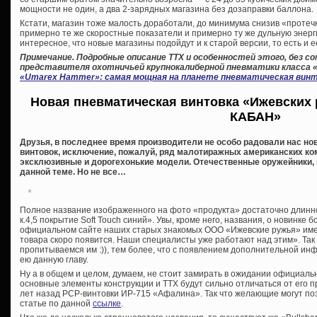
мощности не один, а два 2-зарядных магазина без дозаправки баллона.
Кстати, магазин тоже малость доработали, до минимума снизив «протечк
примерно те же скоростные показатели и примерно ту же дульную энергию
интересное, что новые магазины подойдут и к старой версии, то есть и 
Примечание. Подробные описание ТТХ и особенностей этого, без с
представителя охотничьей крупнокалиберной пневматики класса 
«Umarex Hammer»: самая мощная на планете пневматическая вин
Новая пневматическая винтовка «Ижевских 
КАБАН»
Друзья, в последнее время производители не особо радовали нас но
винтовок, исключение, пожалуй, ряд малотиражных американских к
эксклюзивные и дорогехонькие модели. Отечественные оружейники, п
данной теме. Но не все…
Полное название изображенного на фото «продукта» достаточно длин
к.4,5 покрытие Soft Touch синий». Увы, кроме него, названия, о новинке 
официальном сайте наших старых знакомых ООО «Ижевские ружья» име
товара скоро появится. Наши специалисты уже работают над этим». Так 
пропитываемся им :)), тем более, что с появлением дополнительной и
ею данную главу.
Ну а в общем и целом, думаем, не стоит замирать в ожидании официаль
основные элементы конструкции и ТТХ будут сильно отличаться от ег
лет назад PCP-винтовки ИР-715 «Афалина». Так что желающие могут по
статье по данной
ссылке
.