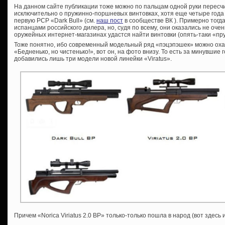
На данном сайте публикации тоже можно по пальцам одной руки пересчи
исключительно о пружинно-поршневых винтовках, хотя еще четыре года
первую PCP «Dark Bull» (см.
наш пост
в сообществе ВК ). Примерно тогд
испанцами российского дилера, но, судя по всему, они оказались не оче
оружейных интернет-магазинах удастся найти винтовки (опять-таки «пру
Тоже понятно, ибо современный модельный ряд «пэцэпэшек» можно оха
«Бедненько, но чистенько!», вот он, на фото внизу. То есть за минувшие
добавились лишь три модели новой линейки «Viratus».
Причем «Norica Viriatus 2.0 BP» только-только пошла в народ (вот здес