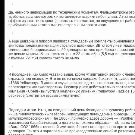
Да, немного информации по техническим моментам. Фальш-патроны это
трубочки, в дульце которых и вставляются шарики либо пульки. Из-за в
эффективность (и скорость) несколько снижается, но ощущения от рабо
приближенными к таковым с огнестрельным прототипом.
А еще шикарным плюсом являются стандартные комплекты обновления б
винтовка предназначена для стрельбы шариками ВВ, ствол у нее гладки
свинцовыми боеприпасами за 50 долларов можно приобрести нарезной.
же деньги можем обзавестись стволом 22-го калибра (5,5 мм) с переход
с пулями .22. У «Umarex» такого не было.
И последнее. Как было указано выше, кроме утилитарной версии с черно
окраской под позолоту. Это не не из цикла «дорахо-бахато» :)), сущест
«1866 Yellowboy». В данном случае речь не идет о «толерантных» цвета
переводится как «желторотик». Ресивер у нее действительно соответст
компания «Uberti» выпустила юбилейную линейку «Yellowboy Flattside 150t
ресивере (смотрится весьма симпатично).
Подводим итоги. Итак, на сегодняшний день благодаря энтузиазму ребят
нише пневматических «леверов», копирующих легендарные образцы. С
мультикомпрессионная «The 1866», примерно вдвое дороже — «Walther Le
магазинами-барабанчиками, и два очень похожих образца — «Umarex Lege
«Barra CO2 1866» с классной имитацией своих огнестрельных прототипо
долларов. Так что и параллельные производственные линейки различны