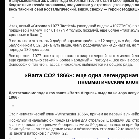
Выпускающийся аж с 1995 года «Crosman 1077» стал в свое время 
бюджетным газобаллонником, получившим у стреляющего народа лас
весь такой из себя ностальгический, внизу, сверху — герой сегодняшн
Итак, новый «
Crosman 1077 Tactical
» (заводской индекс «1077TAC») по 
поршневой магнум TR77/TR77NP, только, пожалуй, еще более «тактикуль
«рельсы» в базе :)).
В остальном это старый добрый «крысокарабин» с 12-зарядным бараба
баллончиком СО2. Цена чуть выше, чем у родоначальника династии, но 
порядка 130 долларов.
Все прежние 1077 тоже в строю, как патриарх с черной синтетической лож
еще сравнительно свежий и более нарядный «FreeStyle». Все они в оф
философию, так что «Tactical» несколько выбивается из общего ряда.
«Barra CO2 1866»
: еще одна легендарная
пневматическим кло
Достаточно молодая компания «Barra Airguns» выдала на-гора нову
1866»
Это пневматический клон «Winchester 1866», причем не первый в линейк
Поскольку изначально он предназначен для стрельбы шариками ВВ, ствол
классическими свинцовыми боеприпасами за 50 долларов можно приобр
Пожалуйста — за те же деньги можем обзавестись стволом 22-го калибра
из десяти патронов с пулями .22.