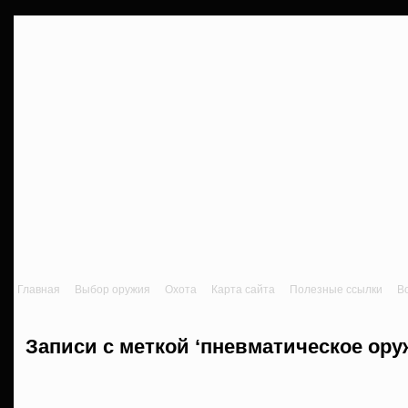
Главная
Выбор оружия
Охота
Карта сайта
Полезные ссылки
В
Записи с меткой ‘пневматическое ору