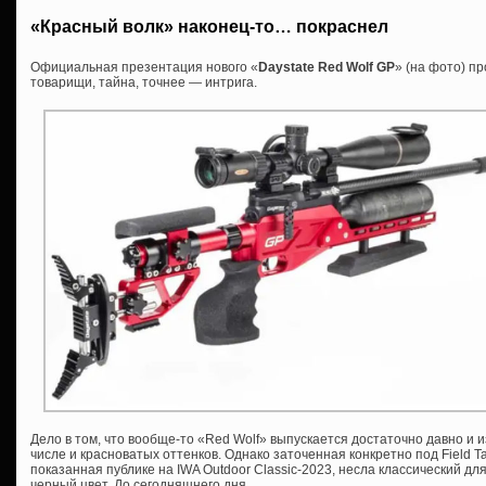
«Красный волк» наконец-то… покраснел
Официальная презентация нового «
Daystate Red Wolf GP
» (на фото) п
товарищи, тайна, точнее — интрига.
Дело в том, что вообще-то «Red Wolf» выпускается достаточно давно и 
числе и красноватых оттенков. Однако заточенная конкретно под Field Ta
показанная публике на IWA Outdoor Classic-2023, несла классический д
черный цвет. До сегодняшнего дня.