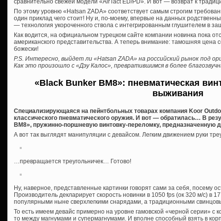
сравнительно свежей модели «AirTact ED/PD». И вот — возврат к традиция
По этому уровню «Hatsan ZADA» соответствует самым строгим требова
один приклад чего стоит! Ну и, по-моему, впервые на данных родственн
— технология укороченного ствола с интегрированным глушителем в за
Как водится, на официальном турецком сайте компании новинка пока отс
американского представительства. А теперь внимание: тамошняя цена с
божески!
P.S. Интересно, выйдет ли «Hatsan ZADA» на российский рынок под о
Как это произошло с «Дэу Калос», превратившимся в более благозву
«Black Bunker BM8»: пневматическая вин
выживания
Специализирующаяся на пейнтбольных товарах компания Koor Outdoor
классического пневматического оружия. И вот — обратилась… В рез
BM8», пружинно-поршневую винтовку-переломку, предназначенную дл
А вот так выглядят манипуляции с девайсом. Легким движением руки т
…превращается треугольничек… Готово!
Ну, наверное, представленные картинки говорят сами за себя, посему о
Производитель декларирует скорость новинки в 1050 fps (ок 320 м/с) в 17
популярными ныне сверхлегкими снарядами, а традиционными свинцов
То есть имеем девайс примерно на уровне гамовской «черной серии» с 
то между магнумами и супермагнумами. И вполне способный взять в кор