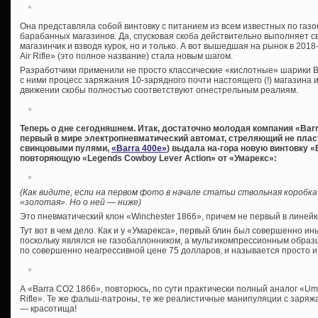
Она представляла собой винтовку с питанием из всем известных по га
барабанных магазинов. Да, спусковая скоба действительно выполняет 
магазинчик и взводя курок, но и только. А вот вышедшая на рынок в 201
Air Rifle» (это полное название) стала новым шагом.
Разработчики применили не просто классические «кислотные» шарики 
с ними процесс заряжания 10-зарядного почти настоящего (!) магазина 
движении скобы полностью соответствуют огнестрельным реалиям.
Теперь о дне сегодняшнем. Итак, достаточно молодая компания «Barra
первый в мире электропневматический автомат, стреляющий не пл
свинцовыми пулями,
«Barra 400e»
) выдала на-гора новую винтовку «
повторяющую «Legends Cowboy Lever Action» от «Умарекс»:
(Как видите, если на первом фото в начале статьи ствольная коробка
«золотая». Но о ней — ниже)
Это пневматический клон «Winchester 1866», причем не первый в линейк
Тут вот в чем дело. Как и у «Умарекса», первый блин был совершенно и
поскольку являлся не газобаллонником, а мультикомпрессионным образц
по совершенно неагрессивной цене 75 долларов, и называется просто и
А «Barra CO2 1866», повторюсь, по сути практически полный аналог «Uma
Rifle». Те же фальш-патроны, те же реалистичные манипуляции с заря
— красотища!