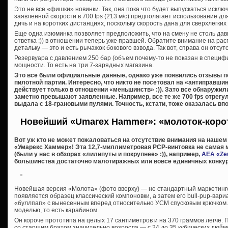
Это не все «фишки» новинки. Так, она пока что будет выпускаться исключ
заявленной скорости в 700 fps (213 м/с) предполагает использование д
дичь и на коротких дистанциях, поскольку скорость дана для сверхлегких
Еще одна изюминка позволяет предположить, что на смену не столь д
ответка :)) в отношении теперь уже правшей. Обратите внимание на ра
детальку — это и есть рычажок бокового взвода. Так вот, справа он отсу
Резервуара с давлением 250 бар (объем почему-то не показан в специф
мощности. То есть на три 7-зарядных магазина.
Это все были официальные данные, однако уже появились отзывы п
пилотной партии. Интересно, что никто не посетовал на «антиправши
действует только в отношении «меньшинств» :)). Зато все обнаружил
заметно превышают заявленные. Например, все те же 700 fps отрегу
выдала с 18-грановыми пулями. Точность, кстати, тоже оказалась впо
Новейший «Umarex Hammer»: «молоток-корот
Вот уж кто не может пожаловаться на отсутствие внимания на нашем с
«Умарекс Хаммер»! Эта 12,7-миллиметровая PCP-винтовка не самая 
(были у нас в обзорах «лилипуты и покрупнее» :)), например,
AEA «Zeu
большинства достаточно малотиражных или вовсе единичных конкуре
Новейшая версия «Молота» (фото вверху) — не стандартный маркетингов
появляется образец классический компоновки, а затем его bull-pup-вар
«буллпап» с вынесенным вперед относительно УСМ спусковым крючком.
моделью, то есть карабином.
Он короче прототипа на целых 17 сантиметров и на 370 граммов легче. 
со старшим братом значительно возросла — с 24 до 35 кубических дюйм