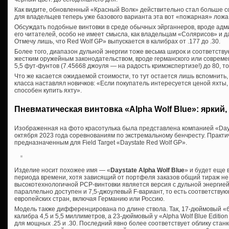
Как видите, обновленный «Красный Волк» действительно стал больше со
для владельцев теперь уже базового варианта эта вот «пожарная» ложа
Обсуждать подобные винтовки в среде обычных эйрганнеров, вроде адм
его читателей, особо не имеет смысла, как владельцам «Солярисов» и 
Отмечу лишь, что Red Wolf GP» выпускается в калибрах от .177 до .30.
Более того, диапазон дульной энергии тоже весьма широк и соответствуе
жестким оружейным законодательством, вроде германского или современ
5,5 фут-фунтов (7.45668 джоуля — на радость кримэкспертизе!) до 80, то
Что же касается ожидаемой стоимости, то тут остается лишь вспомнить,
класса наставлял новичков: «Если покупатель интересуется ценой яхты, 
способен купить яхту».
Пневматическая винтовка «Alpha Wolf Blue»: яркий,
Изображенная на фото красотулька была представлена компанией «Day
октября 2023 года соревнованиям по экстремальному бенчресту. Практ
предназначенным для Field Target «Daystate Red Wolf GP».
Изделие носит похожее имя — «
Daystate Alpha Wolf Blue
» и будет еще 
периода времени, хотя зависящий от портфеля заказов общий тираж не
высокотехнологичной PCP-винтовки является версия с дульной энергией 
параллельно доступен и 7,5-джоулевый F-вариант, то есть соответству
европейских стран, включая Германию или Россию.
Модель также дифференцирована по длине ствола. Так, 17-дюймовый «
калибра 4,5 и 5,5 миллиметров, а 23-дюймовый у «Alpha Wolf Blue Editio
для мощных .25 и .30. Последний явно более соответствует облику станков