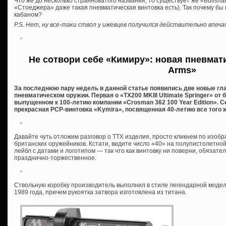
Что же до несколько странноватого названия, то существует же «Bullshar
«Стоеджера» даже такая пневматическая винтовка есть). Так почему бы
кабаном?
P.S. Нет, ну все-таки ствол у ижевцев получился действительно впеч
Не сотвори себе «Кимиру»: новая пневмати
Arms»
За последнюю пару недель в данной статье появились две новые гл
пневматическом оружии. Первая о «TX200 MKIII Ultimate Springer» от 
выпущенном к 100-летию компании «Crosman 362 100 Year Edition». С
прекрасная PCP-винтовка «Kymira», посвященная 40-летию все того ж
Давайте чуть отложим разговор о ТТХ изделия, просто кликнем по изо
британских оружейников. Кстати, видите число «40» на полупистолетно
лейбл с датами и логотипом — так что как винтовку ни поверни, обязате
празднично-торжественное.
Ствольную коробку производитель выполнил в стиле легендарной модели
1989 года, причем рукоятка затвора изготовлена из титана.