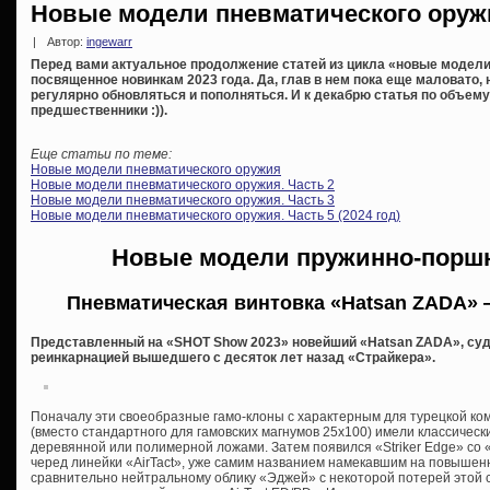
Новые модели пневматического оружия
|
Автор:
ingewarr
Перед вами актуальное продолжение статей из цикла «новые модели
посвященное новинкам 2023 года. Да, глав в нем пока еще маловато,
регулярно обновляться и пополняться. И к декабрю статья по объему 
предшественники :)).
Еще статьи по теме:
Новые модели пневматического оружия
Новые модели пневматического оружия. Часть 2
Новые модели пневматического оружия. Часть 3
Новые модели пневматического оружия. Часть 5 (2024 год)
Новые модели пружинно-порш
Пневматическая винтовка «Hatsan ZADA» —
Представленный на «SHOT Show 2023» новейший «Hatsan ZADA», судя
реинкарнацией вышедшего с десяток лет назад «Страйкера».
Поначалу эти своеобразные гамо-клоны с характерным для турецкой к
(вместо стандартного для гамовских магнумов 25х100) имели классическ
деревянной или полимерной ложами. Затем появился «Striker Edge» со
черед линейки «AirTact», уже самим названием намекавшим на повышенн
сравнительно нейтральному облику «Эджей» с некоторой потерей этой 