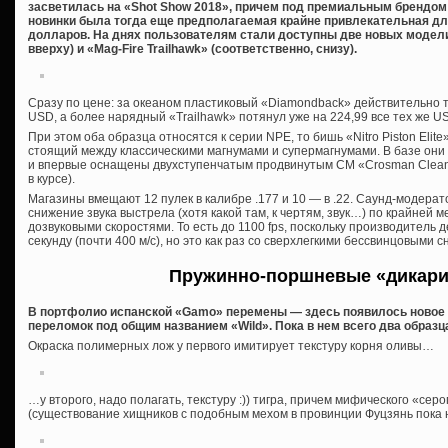
засветилась на «Shot Show 2018», причем под премиальным брендом
новинки была тогда еще предполагаемая крайне привлекательная дл
долларов. На днях пользователям стали доступны две новых модели
вверху) и «Mag-Fire Trailhawk» (соответственно, снизу).
Сразу по цене: за океаном пластиковый «Diamondback» действительно 
USD, а более нарядный «Trailhawk» потянул уже на 224,99 все тех же U
При этом оба образца относятся к серии NPE, то бишь «Nitro Piston Elit
стоящий между классическими магнумами и супермагнумами. В базе они
и впервые оснащены двухступенчатым продвинутым СМ «Crosman Clean B
в курсе).
Магазины вмещают 12 пулек в калибре .177 и 10 — в .22. Саунд-модерато
снижение звука выстрела (хотя какой там, к чертям, звук…) по крайней 
дозвуковыми скоростями. То есть до 1100 fps, поскольку производитель
секунду (почти 400 м/с), но это как раз со сверхлегкими бессвинцовыми 
Пружинно-поршневые «дикари
В портфолио испанской «Gamo» перемены — здесь появилось новое
переломок под общим названием «Wild». Пока в нем всего два образца, 
Окраска полимерных лож у первого имитирует текстуру корня оливы…
…у второго, надо полагать, текстуру :)) тигра, причем мифического «сер
(существование хищников с подобным мехом в провинции Фуцзянь пока 