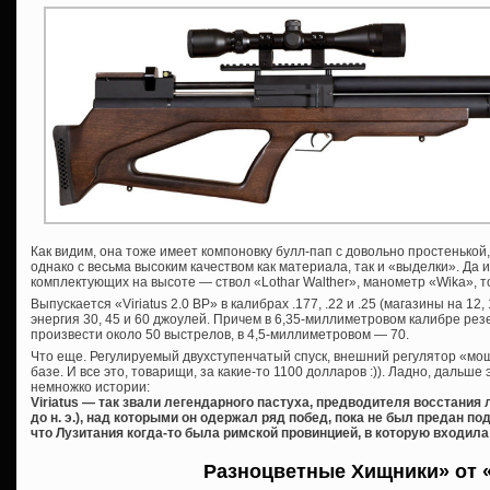
Как видим, она тоже имеет компоновку булл-пап с довольно простенькой,
однако с весьма высоким качеством как материала, так и «выделки». Да 
комплектующих на высоте — ствол «Lothar Walther», манометр «Wika», т
Выпускается «Viriatus 2.0 BP» в калибрах .177, .22 и .25 (магазины на 12,
энергия 30, 45 и 60 джоулей. Причем в 6,35-миллиметровом калибре рез
произвести около 50 выстрелов, в 4,5-миллиметровом — 70.
Что еще. Регулируемый двухступенчатый спуск, внешний регулятор «мо
базе. И все это, товарищи, за какие-то 1100 долларов :)). Ладно, дальше 
немножко истории:
Viriatus — так звали легендарного пастуха, предводителя восстания 
до н. э.), над которыми он одержал ряд побед, пока не был предан 
что Лузитания когда-то была римской провинцией, в которую входила
Разноцветные Хищники» от «