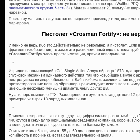
прокручивать «патронную ленту» (как описано в главе про «Walther PPQ 
пневматического оружия. Часть 3
«). Магазин вмещает 21 пульку (не шар
нарезной.
Поскольку машинка выпускается по лицензии производителя, она имеет
маркировку.
Пистолет «Crosman Fortify»: не ве
Именно не верь, ибо это действительно не револьвер, а пистолет. Если
фрагмент изображения, то заметите расположенный вдоль ствола трубча
«
Crosman Fortify
» здесь просто имитация, причем неподвижная.
Изрядно напоминающий «Colt Single Action Army» образца 1873 года, кр
спусковой механизм одинарного действия, так что ковбойщина вкупе с а
пострелушках во дворе обеспечена. Дабы избежать заклинивания подач
протестировавшие новинку эйрганнеры рекомендуют использовать «ме
имеющие несколько меньший диаметр, чем у других ВВ.
Ну а теперь немного о ТТХ. Размещенного в рукоятке стандартного 12-г
примерно четырех 18-зарядных магазинов.
Причем на скорости — а вот тут, друзья, цифры сильно разняться! — до 
440 футов в секунду по официальным сведениям компании. Короче, в л
вполне достаточно для сурового плинка по банкам-бутылкам.
Опять же и колеблющаяся от 55 до 60 долларов цена вполне соответст
копийность и прочие качества развлекательного изделия.