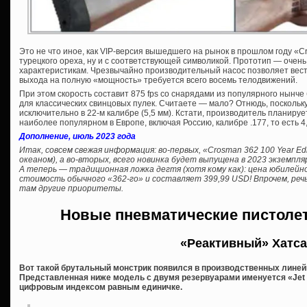
Это не что иное, как VIP-версия вышедшего на рынок в прошлом году «C
турецкого ореха, ну и с соответствующей символикой. Прототип — очень 
характеристикам. Чрезвычайно производительный насос позволяет вести 
выхода на полную «мощность» требуется всего восемь телодвижений.
При этом скорость составит 875 fps со снарядами из популярного нынче б
для классических свинцовых пулек. Считаете — мало? Отнюдь, поскольк
исключительно в 22-м калибре (5,5 мм). Кстати, производитель планируе
наиболее популярном в Европе, включая Россию, калибре .177, то есть 4
Дополнение, июль 2023 года
Итак, совсем свежая информация: во-первых, «Crosman 362 100 Year Edi
океаном), а во-вторых, всего новинка будет выпущена в 2023 экземпля
А теперь — традиционная ложка дегтя (хотя кому как): цена юбилей
стоимость обычного «362-го» и составляет 399,99 USD! Впрочем, речь
там другие приоритеты.
Новые пневматические пистоле
«Реактивный» Хатс
Вот такой брутальный монстрик появился в производственных линейк
Представленная ниже модель с двумя резервуарами именуется «Jet II
цифровым индексом равным единичке.