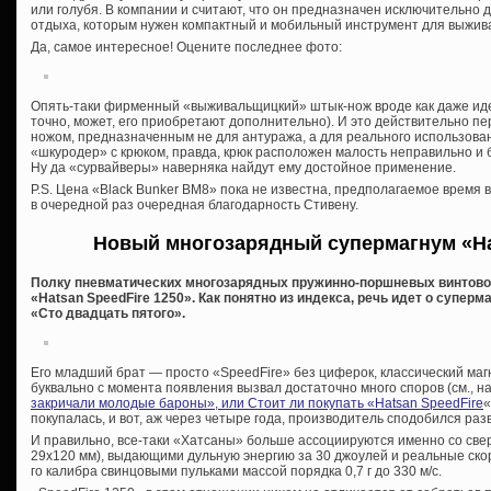
или голубя. В компании и считают, что он предназначен исключительно 
отдыха, которым нужен компактный и мобильный инструмент для выжив
Да, самое интересное! Оцените последнее фото:
Опять-таки фирменный «выживальщицкий» штык-нож вроде как даже идет
точно, может, его приобретают дополнительно). И это действительно пе
ножом, предназначенным не для антуража, а для реального использова
«шкуродер» с крюком, правда, крюк расположен малость неправильно и 
Ну да «сурвайверы» наверняка найдут ему достойное применение.
P.S. Цена «Black Bunker BM8» пока не известна, предполагаемое время 
в очередной раз очередная благодарность Стивену.
Новый многозарядный супермагнум «Hat
Полку пневматических многозарядных пружинно-поршневых винтово
«Hatsan SpeedFire 1250». Как понятно из индекса, речь идет о суперм
«Сто двадцать пятого».
Его младший брат — просто «SpeedFire» без циферок, классический ма
буквально с момента появления вызвал достаточно много споров (см., н
закричали молодые бароны», или Стоит ли покупать «Hatsan SpeedFire
«
покупалась, и вот, аж через четыре года, производитель сподобился разви
И правильно, все-таки «Хатсаны» больше ассоциируются именно со св
29х120 мм), выдающими дульную энергию за 30 джоулей и реальные ско
го калибра свинцовыми пульками массой порядка 0,7 г до 330 м/с.