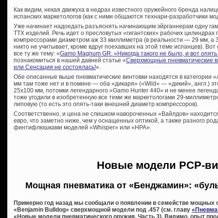
Как видим, некая движуха в недрах известного оружейного бренда налиц
испанских маркетологов (как с ними общаются технари-разработчики мо
Уже начинает надоедать разъяснять начинающим эйрганнерам одну га
ТТХ изделий. Речь идет о пресловутых «гигантских» рабочих цилиндра
компрессорами диаметром аж 33 миллиметра (в реальности — 29 мм, а
никто не учитывает, кроме вдруг поехавших на этой теме испанцев). Вот
все ту же тему: «
Gamo Magnum GR: «Никогда такого не было, и вот опят
познакомиться в нашей давней статье «
Сверхмощные пневматические ви
или Сенсация не состоялась!
«.
Обе описанные выше пневматические винтовки находятся в категории «Adu
мм там тоже нет и в помине — оба «дикаря» («Wild» — «дикий», англ.) 
25х100 мм, потомки легендарного «Gamo Hunter 440» и не менее леген
тоже угодили в изобретенную все теми же маркетологами 29-миллиметр
липовую (то есть это опять-таки внешний диаметр компрессоров).
Соответственно, и цена не слишком навороченных «Вайлдов» находится
евро, что заметно ниже, чем у оснащенных оптикой, а также разного ро
финтифлюшками моделей «Whisper» или «HPA».
Новые модели PCP-ви
Мощная пневматика от «Бенджамин»: «буль
Примерно год назад мы сообщали о появлении в семействе мощных 
«Benjamin Bulldog» сверхмощной модели под .457 (см. главу
«Пневма
«Новые модели пневматического оружия. Часть 3). Видимо, опыт про