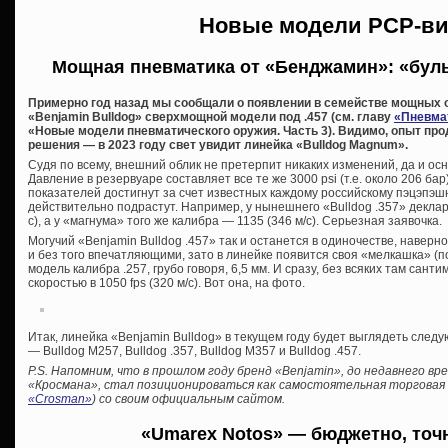
Новые модели PCP-ви
Мощная пневматика от «Бенджамин»: «буль
Примерно год назад мы сообщали о появлении в семействе мощных 
«Benjamin Bulldog» сверхмощной модели под .457 (см. главу
«Пневма
«Новые модели пневматического оружия. Часть 3). Видимо, опыт про
решения — в 2023 году свет увидит линейка «Bulldog Magnum».
Судя по всему, внешний облик не претерпит никаких изменений, да и о
Давление в резервуаре составляет все те же 3000 psi (т.е. около 206 ба
показателей достигнут за счет известных каждому российскому пэцэпэшн
действительно подрастут. Например, у нынешнего «Bulldog .357» деклари
с), а у «магнума» того же калибра — 1135 (346 м/с). Серьезная заявочка.
Могучий «Benjamin Bulldog .457» так и останется в одиночестве, наверн
и без того впечатляющими, зато в линейке появится своя «мелкашка» (
модель калибра .257, грубо говоря, 6,5 мм. И сразу, без всяких там сант
скоростью в 1050 fps (320 м/с). Вот она, на фото.
Итак, линейка «Benjamin Bulldog» в текущем году будет выглядеть след
— Bulldog М257, Bulldog .357, Bulldog М357 и Bulldog .457.
P.S. Напомним, что в прошлом году бренд «Benjamin», до недавнего в
«Кросмана», стал позиционироваться как самостоятельная торговая м
«Crosman»
) со своим официальным сайтом.
«Umarex Notos» — бюджетно, точ