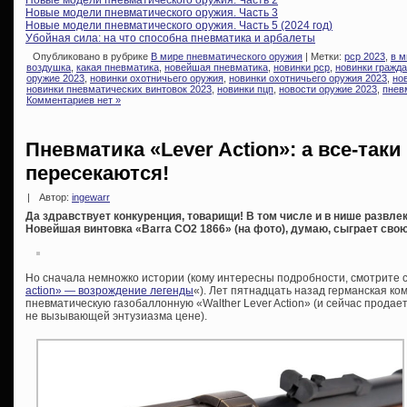
Новые модели пневматического оружия. Часть 3
Новые модели пневматического оружия. Часть 5 (2024 год)
Убойная сила: на что способна пневматика и арбалеты
Опубликовано в рубрике
В мире пневматического оружия
| Метки:
pcp 2023
,
в м
воздушка
,
какая пневматика
,
новейшая пневматика
,
новинки pcp
,
новинки гражда
оружие 2023
,
новинки охотничьего оружия
,
новинки охотничьего оружия 2023
,
но
новинки пневматических винтовок 2023
,
новинки пцп
,
новости оружие 2023
,
пнев
Комментариев нет »
Пневматика «Lever Action»: а все-так
пересекаются!
|
Автор:
ingewarr
Да здравствует конкуренция, товарищи! В том числе и в нише развле
Новейшая винтовка «Barra CO2 1866» (на фото), думаю, сыграет сво
Но сначала немножко истории (кому интересны подробности, смотрите 
action» — возрождение легенды
«). Лет пятнадцать назад германская к
пневматическую газобаллонную «Walther Lever Action» (и сейчас продает
не вызывающей энтузиазма цене).