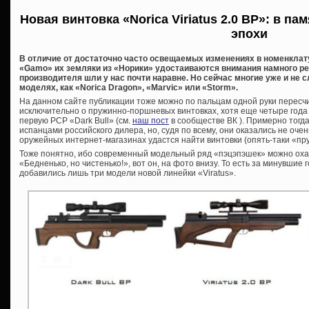
Новая винтовка «Norica Viriatus 2.0 BP»: в п
эпохи
В отличие от достаточно часто освещаемых изменениях в номенклат
«Gamo» их земляки из «Норики» удостаиваются внимания намного реж
производителя шли у нас почти наравне. Но сейчас многие уже и не
моделях, как «Norica Dragon», «Marvic» или «Storm».
На данном сайте публикации тоже можно по пальцам одной руки пересчи
исключительно о пружинно-поршневых винтовках, хотя еще четыре года
первую PCP «Dark Bull» (см.
наш пост
в сообществе ВК ). Примерно тогд
испанцами российского дилера, но, судя по всему, они оказались не оче
оружейных интернет-магазинах удастся найти винтовки (опять-таки «пру
Тоже понятно, ибо современный модельный ряд «пэцэпэшек» можно оха
«Бедненько, но чистенько!», вот он, на фото внизу. То есть за минувшие
добавились лишь три модели новой линейки «Viratus».