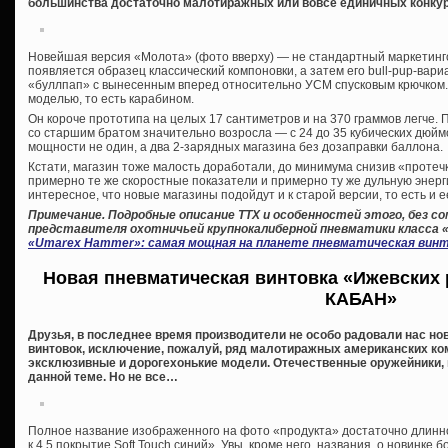
большинства достаточно малотиражных или вовсе единичных конкуре
Новейшая версия «Молота» (фото вверху) — не стандартный маркетингов
появляется образец классический компоновки, а затем его bull-pup-вар
«буллпап» с вынесенным вперед относительно УСМ спусковым крючком.
моделью, то есть карабином.
Он короче прототипа на целых 17 сантиметров и на 370 граммов легче. 
со старшим братом значительно возросла — с 24 до 35 кубических дюйм
мощности не один, а два 2-зарядных магазина без дозаправки баллона.
Кстати, магазин тоже малость доработали, до минимума снизив «протечк
примерно те же скоростные показатели и примерно ту же дульную энергию
интересное, что новые магазины подойдут и к старой версии, то есть и 
Примечание. Подробные описание ТТХ и особенностей этого, без с
представителя охотничьей крупнокалиберной пневматики класса 
«Umarex Hammer»: самая мощная на планете пневматическая вин
Новая пневматическая винтовка «Ижевских 
КАБАН»
Друзья, в последнее время производители не особо радовали нас но
винтовок, исключение, пожалуй, ряд малотиражных американских к
эксклюзивные и дорогехонькие модели. Отечественные оружейники, п
данной теме. Но не все…
Полное название изображенного на фото «продукта» достаточно длин
к.4,5 покрытие Soft Touch синий». Увы, кроме него, названия, о новинке 