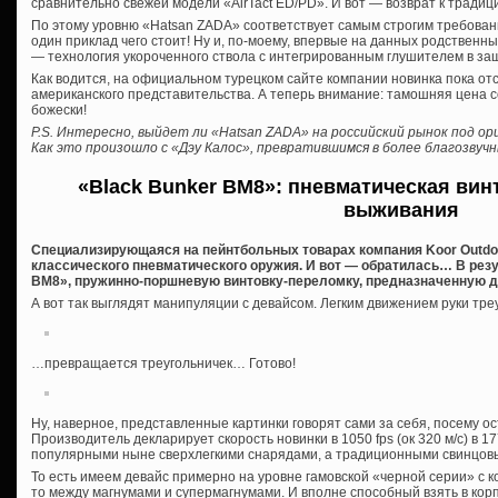
сравнительно свежей модели «AirTact ED/PD». И вот — возврат к традиция
По этому уровню «Hatsan ZADA» соответствует самым строгим требова
один приклад чего стоит! Ну и, по-моему, впервые на данных родственн
— технология укороченного ствола с интегрированным глушителем в за
Как водится, на официальном турецком сайте компании новинка пока отс
американского представительства. А теперь внимание: тамошняя цена с
божески!
P.S. Интересно, выйдет ли «Hatsan ZADA» на российский рынок под о
Как это произошло с «Дэу Калос», превратившимся в более благозву
«Black Bunker BM8»: пневматическая вин
выживания
Специализирующаяся на пейнтбольных товарах компания Koor Outdoor
классического пневматического оружия. И вот — обратилась… В рез
BM8», пружинно-поршневую винтовку-переломку, предназначенную дл
А вот так выглядят манипуляции с девайсом. Легким движением руки т
…превращается треугольничек… Готово!
Ну, наверное, представленные картинки говорят сами за себя, посему о
Производитель декларирует скорость новинки в 1050 fps (ок 320 м/с) в 17
популярными ныне сверхлегкими снарядами, а традиционными свинцов
То есть имеем девайс примерно на уровне гамовской «черной серии» с 
то между магнумами и супермагнумами. И вполне способный взять в кор