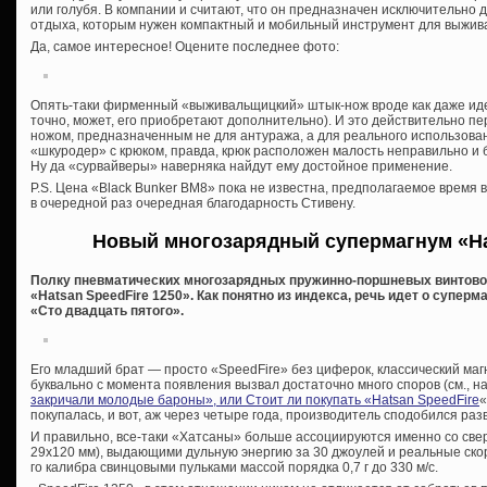
или голубя. В компании и считают, что он предназначен исключительно 
отдыха, которым нужен компактный и мобильный инструмент для выжив
Да, самое интересное! Оцените последнее фото:
Опять-таки фирменный «выживальщицкий» штык-нож вроде как даже идет
точно, может, его приобретают дополнительно). И это действительно пе
ножом, предназначенным не для антуража, а для реального использова
«шкуродер» с крюком, правда, крюк расположен малость неправильно и 
Ну да «сурвайверы» наверняка найдут ему достойное применение.
P.S. Цена «Black Bunker BM8» пока не известна, предполагаемое время 
в очередной раз очередная благодарность Стивену.
Новый многозарядный супермагнум «Hat
Полку пневматических многозарядных пружинно-поршневых винтово
«Hatsan SpeedFire 1250». Как понятно из индекса, речь идет о суперм
«Сто двадцать пятого».
Его младший брат — просто «SpeedFire» без циферок, классический ма
буквально с момента появления вызвал достаточно много споров (см., н
закричали молодые бароны», или Стоит ли покупать «Hatsan SpeedFire
«
покупалась, и вот, аж через четыре года, производитель сподобился разви
И правильно, все-таки «Хатсаны» больше ассоциируются именно со св
29х120 мм), выдающими дульную энергию за 30 джоулей и реальные ско
го калибра свинцовыми пульками массой порядка 0,7 г до 330 м/с.