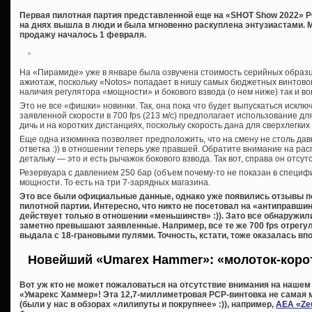
Первая пилотная партия представленной еще на «SHOT Show 2022» P
на днях вышла в люди и была мгновенно раскуплена энтузиастами. 
продажу началось 1 февраля.
На «Пирамиде» уже в январе была озвучена стоимость серийных образц
ажиотаж, поскольку «Notos» попадает в нишу самых бюджетных винтовок
наличия регулятора «мощности» и бокового взвода (о нем ниже) так и в
Это не все «фишки» новинки. Так, она пока что будет выпускаться исключ
заявленной скорости в 700 fps (213 м/с) предполагает использование д
дичь и на коротких дистанциях, поскольку скорость дана для сверхлегких
Еще одна изюминка позволяет предположить, что на смену не столь д
ответка :)) в отношении теперь уже правшей. Обратите внимание на ра
детальку — это и есть рычажок бокового взвода. Так вот, справа он отсу
Резервуара с давлением 250 бар (объем почему-то не показан в специф
мощности. То есть на три 7-зарядных магазина.
Это все были официальные данные, однако уже появились отзывы п
пилотной партии. Интересно, что никто не посетовал на «антиправши
действует только в отношении «меньшинств» :)). Зато все обнаружил
заметно превышают заявленные. Например, все те же 700 fps отрегу
выдала с 18-грановыми пулями. Точность, кстати, тоже оказалась впо
Новейший «Umarex Hammer»: «молоток-корот
Вот уж кто не может пожаловаться на отсутствие внимания на нашем с
«Умарекс Хаммер»! Эта 12,7-миллиметровая PCP-винтовка не самая 
(были у нас в обзорах «лилипуты и покрупнее» :)), например,
AEA «Zeu