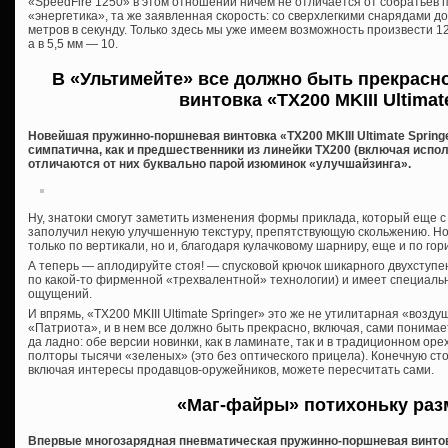
«SpeedFire 1250» в этом отношении ничем не отличается от собратьев п
«энергетика», та же заявленная скорость: со сверхлегкими снарядами до 1
метров в секунду. Только здесь мы уже имеем возможность произвести 1
а в 5,5 мм — 10.
В «Ультимейте» все должно быть прекрасн
винтовка «TX200 MKIII Ultimat
Новейшая пружинно-поршневая винтовка «TX200 MKIII Ultimate Springe
симпатична, как и предшественники из линейки ТХ200 (включая испол
отличаются от них буквально парой изюминок «улучшайзинга».
Ну, знатоки смогут заметить изменения формы приклада, который еще 
заполучил некую улучшенную текстуру, препятствующую скольжению. Но
только по вертикали, но и, благодаря кулачковому шарниру, еще и по гор
А теперь — аплодируйте стоя! — спусковой крючок шикарного двухступ
по какой-то фирменной «трехвалентной» технологии) и имеет специаль
ощущений.
И впрямь, «TX200 MKIII Ultimate Springer» это же не утилитарная «возду
«Патриота», и в нем все должно быть прекрасно, включая, сами понимае
да ладно: обе версии новинки, как в ламинате, так и в традиционном орех
полторы тысячи «зеленых» (это без оптического прицела). Конечную ст
включая интересы продавцов-оружейников, можете пересчитать сами.
«Маг-файры» потихоньку ра
Впервые многозарядная пневматическая пружинно-поршневая винтов