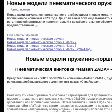
Новые модели пневматического оружия
|
Автор:
ingewarr
Перед вами актуальное продолжение статей из цикла «новые модели
посвященное новинкам 2023 года. Да, глав в нем пока еще маловато,
регулярно обновляться и пополняться. И к декабрю статья по объему 
предшественники :)).
Еще статьи по теме:
Новые модели пневматического оружия
Новые модели пневматического оружия. Часть 2
Новые модели пневматического оружия. Часть 3
Новые модели пневматического оружия. Часть 5 (2024 год)
Новые модели пружинно-порш
Пневматическая винтовка «Hatsan ZADA» —
Представленный на «SHOT Show 2023» новейший «Hatsan ZADA», судя
реинкарнацией вышедшего с десяток лет назад «Страйкера».
Поначалу эти своеобразные гамо-клоны с характерным для турецкой к
(вместо стандартного для гамовских магнумов 25х100) имели классическ
деревянной или полимерной ложами. Затем появился «Striker Edge» со
черед линейки «AirTact», уже самим названием намекавшим на повышенн
сравнительно нейтральному облику «Эджей» с некоторой потерей этой 