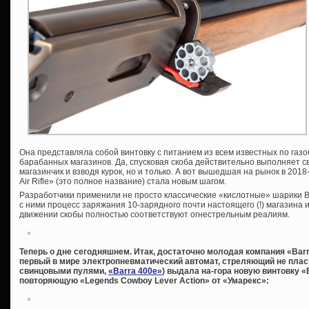
Она представляла собой винтовку с питанием из всем известных по га
барабанных магазинов. Да, спусковая скоба действительно выполняет 
магазинчик и взводя курок, но и только. А вот вышедшая на рынок в 201
Air Rifle» (это полное название) стала новым шагом.
Разработчики применили не просто классические «кислотные» шарики 
с ними процесс заряжания 10-зарядного почти настоящего (!) магазина 
движении скобы полностью соответствуют огнестрельным реалиям.
Теперь о дне сегодняшнем. Итак, достаточно молодая компания «Barra
первый в мире электропневматический автомат, стреляющий не пл
свинцовыми пулями,
«Barra 400e»
) выдала на-гора новую винтовку «
повторяющую «Legends Cowboy Lever Action» от «Умарекс»: