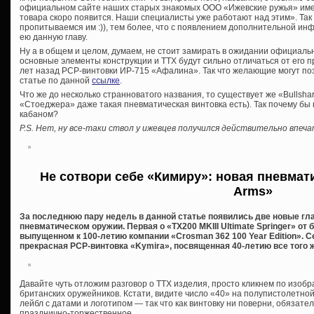
официальном сайте наших старых знакомых ООО «Ижевские ружья» име
товара скоро появится. Наши специалисты уже работают над этим». Так 
пропитываемся им :)), тем более, что с появлением дополнительной и
ею данную главу.
Ну а в общем и целом, думаем, не стоит замирать в ожидании официаль
основные элементы конструкции и ТТХ будут сильно отличаться от ег
лет назад PCP-винтовки ИР-715 «Афалина». Так что желающие могут по
статье по данной
ссылке
.
Что же до несколько странноватого названия, то существует же «Bullshar
«Стоеджера» даже такая пневматическая винтовка есть). Так почему бы
кабаном?
P.S. Нет, ну все-таки ствол у ижевцев получился действительно впеч
Не сотвори себе «Кимиру»: новая пневмати
Arms»
За последнюю пару недель в данной статье появились две новые гл
пневматическом оружии. Первая о «TX200 MKIII Ultimate Springer» от 
выпущенном к 100-летию компании «Crosman 362 100 Year Edition». С
прекрасная PCP-винтовка «Kymira», посвященная 40-летию все того ж
Давайте чуть отложим разговор о ТТХ изделия, просто кликнем по изо
британских оружейников. Кстати, видите число «40» на полупистолетно
лейбл с датами и логотипом — так что как винтовку ни поверни, обязате
празднично-торжественное.