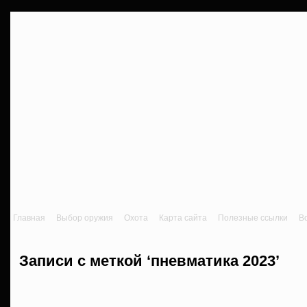
Главная
Выбор оружия
Охота
Карта сайта
Полезные ссылки
В
Записи с меткой ‘пневматика 2023’