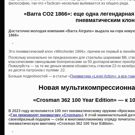
философию, так что «Tactical» несколько выбивается из общего ряда.
«Barra CO2 1866»
: еще одна легендарная
пневматическим кло
Достаточно молодая компания «Barra Airguns» выдала на-гора нову
1866»
Это пневматический клон «Winchester 1866», причем не первый в линейк
Поскольку изначально он предназначен для стрельбы шариками ВВ, ствол
классическими свинцовыми боеприпасами за 50 долларов можно приобр
Пожалуйста — за те же деньги можем обзавестись стволом 22-го калибра
из десяти патронов с пулями .22.
Больше подробностей — в статье «
Пневматика «Lever Action»: а все-та
Новая мультикомпрессионна
«Crosman 362 100 Year Edition» — к 
В 2023 году исполняется 100 лет пневматическому оружию «Кросман
«
Где производят пневматику «Crosman»
). К этой знаменательной да
своеобразный подарок — себе и многомиллионному отряду почитат
пневматическую винтовку «Crosman 362 100 Year Edition».