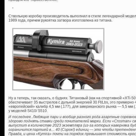
Ствольную коробку производитель выполнил в стиле легендарной модели
1989 года, причем рукоятка затвора изготовлена из титана.
Ну а теперь, так сказать, о буднях. Титановый (как на спортивной «XTi-
обеспечивает 35 выстрелов с дульной энергией 30 Ft/Lbs, это примерно
«европейский» калибр 4,5 мм (.177), для американского рынка — 5,5 мм 
у моделей S410/ S510.
И последнее. Любящие пари и вообще разного рода азартные соревно
здорово поднять ставки среди почитателей марки. Если «Crosman» сво
выпустит в количестве 2023 экземпляра (из-за которых наверняка буд
ограничится партией в… 40 (Сорок!) единиц — это чтобы претендент
Правда, и цена «Kymira» почти на порядок превышает стоимость крос