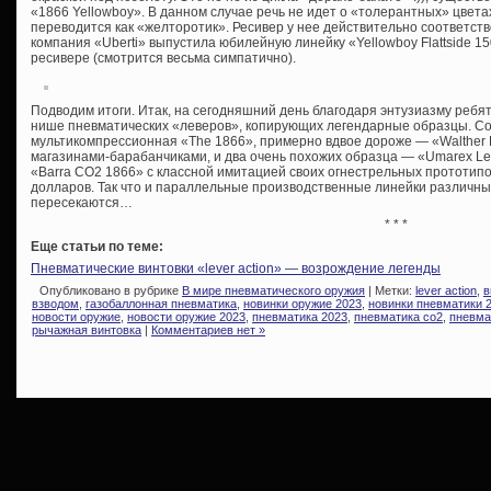
«1866 Yellowboy». В данном случае речь не идет о «толерантных» цвета
переводится как «желторотик». Ресивер у нее действительно соответст
компания «Uberti» выпустила юбилейную линейку «Yellowboy Flattside 150t
ресивере (смотрится весьма симпатично).
Подводим итоги. Итак, на сегодняшний день благодаря энтузиазму ребят
нише пневматических «леверов», копирующих легендарные образцы. С
мультикомпрессионная «The 1866», примерно вдвое дороже — «Walther Le
магазинами-барабанчиками, и два очень похожих образца — «Umarex Lege
«Barra CO2 1866» с классной имитацией своих огнестрельных прототипо
долларов. Так что и параллельные производственные линейки различны
пересекаются…
* * *
Еще статьи по теме:
Пневматические винтовки «lever action» — возрождение легенды
Опубликовано в рубрике
В мире пневматического оружия
| Метки:
lever action
,
в
взводом
,
газобаллонная пневматика
,
новинки оружие 2023
,
новинки пневматики 
новости оружие
,
новости оружие 2023
,
пневматика 2023
,
пневматика со2
,
пневма
рычажная винтовка
|
Комментариев нет »