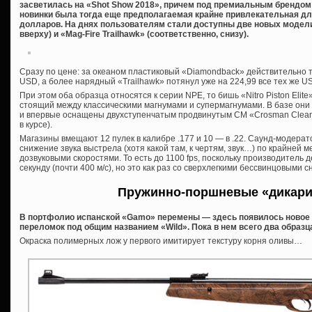
засветилась на «Shot Show 2018», причем под премиальным брендом
новинки была тогда еще предполагаемая крайне привлекательная дл
долларов. На днях пользователям стали доступны две новых модели
вверху) и «Mag-Fire Trailhawk» (соответственно, снизу).
Сразу по цене: за океаном пластиковый «Diamondback» действительно 
USD, а более нарядный «Trailhawk» потянул уже на 224,99 все тех же U
При этом оба образца относятся к серии NPE, то бишь «Nitro Piston Elit
стоящий между классическими магнумами и супермагнумами. В базе они
и впервые оснащены двухступенчатым продвинутым СМ «Crosman Clean B
в курсе).
Магазины вмещают 12 пулек в калибре .177 и 10 — в .22. Саунд-модерато
снижение звука выстрела (хотя какой там, к чертям, звук…) по крайней 
дозвуковыми скоростями. То есть до 1100 fps, поскольку производитель
секунду (почти 400 м/с), но это как раз со сверхлегкими бессвинцовыми 
Пружинно-поршневые «дикари
В портфолио испанской «Gamo» перемены — здесь появилось новое
переломок под общим названием «Wild». Пока в нем всего два образца, 
Окраска полимерных лож у первого имитирует текстуру корня оливы…