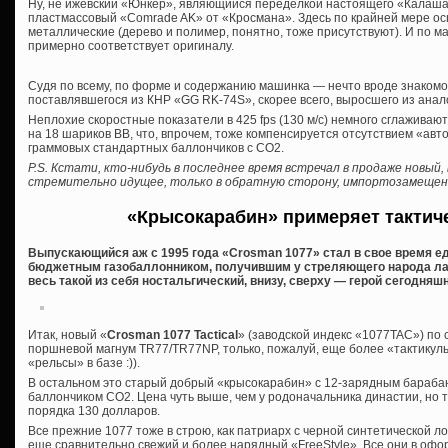
Ну, не ижевский «Юнкер», являющийся переделкой настоящего «Калаша»
пластмассовый «Comrade AK» от «Кросмана». Здесь по крайней мере осн
металлические (дерево и полимер, понятно, тоже присутствуют). И по 
примерно соответствует оригиналу.
Судя по всему, по форме и содержанию машинка — нечто вроде знакомо
поставлявшегося из КНР «GG RK-74S», скорее всего, выросшего из анал
Неплохие скоростные показатели в 425 fps (130 м/с) немного сглажива
на 18 шариков ВВ, что, впрочем, тоже компенсируется отсутствием «авто
граммовых стандартных баллончиков с СО2.
P.S. Кстати, кто-нибудь в последнее время встречал в продаже новый,
стремительно идущее, только в обратную сторону, импортозамеще
«Крысокарабин» примеряет тактич
Выпускающийся аж с 1995 года «Crosman 1077» стал в свое время 
бюджетным газобаллонником, получившим у стреляющего народа лас
весь такой из себя ностальгический, внизу, сверху — герой сегодняшн
Итак, новый «
Crosman 1077 Tactical
» (заводской индекс «1077TAC») по 
поршневой магнум TR77/TR77NP, только, пожалуй, еще более «тактикуль
«рельсы» в базе :)).
В остальном это старый добрый «крысокарабин» с 12-зарядным бараба
баллончиком СО2. Цена чуть выше, чем у родоначальника династии, но 
порядка 130 долларов.
Все прежние 1077 тоже в строю, как патриарх с черной синтетической лож
еще сравнительно свежий и более нарядный «FreeStyle». Все они в оф