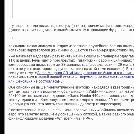
…у второго, надо полагать, текстуру :)) тигра, причем мифического «сер
(существование хищников с подобным мехом в провинции Фуцзянь пока 
Как видим, некая движуха в недрах известного оружейного бренда налиц
испанских маркетологов (как с ними общаются технари-разработчики мо
Уже начинает надоедать разъяснять начинающим эйрганнерам одну га
ТТХ изделий. Речь идет о пресловутых «гигантских» рабочих цилиндра
компрессорами диаметром аж 33 миллиметра (в реальности — 29 мм, а
никто не учитывает, кроме вдруг поехавших на этой теме испанцев). Вот
все ту же тему: «
Gamo Magnum GR: «Никогда такого не было, и вот опят
познакомиться в нашей давней статье «
Сверхмощные пневматические ви
или Сенсация не состоялась!
«.
Обе описанные выше пневматические винтовки находятся в категории «Adu
мм там тоже нет и в помине — оба «дикаря» («Wild» — «дикий», англ.) 
25х100 мм, потомки легендарного «Gamo Hunter 440» и не менее леген
тоже угодили в изобретенную все теми же маркетологами 29-миллиметр
липовую (то есть это опять-таки внешний диаметр компрессоров).
Соответственно, и цена не слишком навороченных «Вайлдов» находится
евро, что заметно ниже, чем у оснащенных оптикой, а также разного ро
финтифлюшками моделей «Whisper» или «HPA».