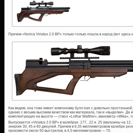
Причем «Norica Viriatus 2.0 BP» только-только пошла в народ (вот здес
Как видим, она тоже имеет компоновку булл-пап с довольно простенькой,
однако с весьма высоким качеством как материала, так и «выделки». Да 
комплектующих на высоте — ствол «Lothar Walther», манометр «Wika», т
Выпускается «Viriatus 2.0 BP» в калибрах .177, .22 и .25 (магазины на 12,
энергия 30, 45 и 60 джоулей. Причем в 6,35-миллиметровом калибре рез
произвести около 50 выстрелов, в 4,5-миллиметровом — 70.