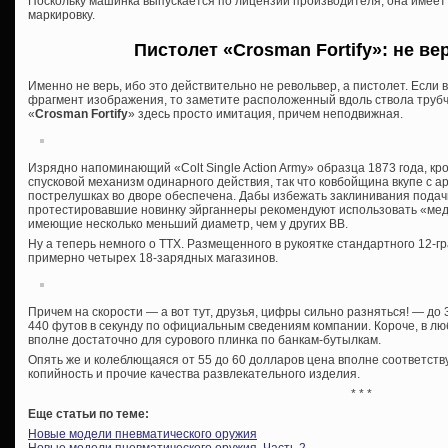
Поскольку машинка выпускается по лицензии производителя, она имеет
маркировку.
Пистолет «Crosman Fortify»: не ве
Именно не верь, ибо это действительно не револьвер, а пистолет. Если
фрагмент изображения, то заметите расположенный вдоль ствола трубча
«
Crosman Fortify
» здесь просто имитация, причем неподвижная.
Изрядно напоминающий «Colt Single Action Army» образца 1873 года, кр
спусковой механизм одинарного действия, так что ковбойщина вкупе с а
пострелушках во дворе обеспечена. Дабы избежать заклинивания подач
протестировавшие новинку эйрганнеры рекомендуют использовать «ме
имеющие несколько меньший диаметр, чем у других ВВ.
Ну а теперь немного о ТТХ. Размещенного в рукоятке стандартного 12-г
примерно четырех 18-зарядных магазинов.
Причем на скорости — а вот тут, друзья, цифры сильно разняться! — до 
440 футов в секунду по официальным сведениям компании. Короче, в л
вполне достаточно для сурового плинка по банкам-бутылкам.
Опять же и колеблющаяся от 55 до 60 долларов цена вполне соответст
копийность и прочие качества развлекательного изделия.
* * *
Еще статьи по теме:
Новые модели пневматического оружия
Новые модели пневматического оружия. Часть 2