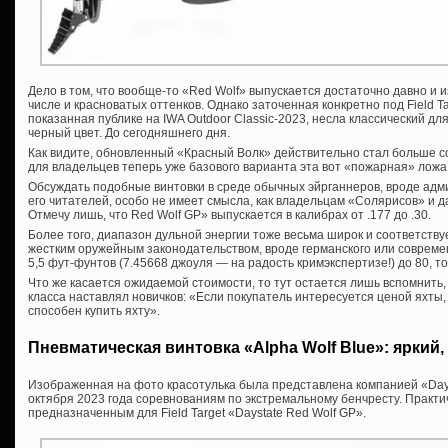
Дело в том, что вообще-то «Red Wolf» выпускается достаточно давно и 
числе и красноватых оттенков. Однако заточенная конкретно под Field Ta
показанная публике на IWA Outdoor Classic-2023, несла классический д
черный цвет. До сегодняшнего дня.
Как видите, обновленный «Красный Волк» действительно стал больше со
для владельцев теперь уже базового варианта эта вот «пожарная» ложа
Обсуждать подобные винтовки в среде обычных эйрганнеров, вроде адм
его читателей, особо не имеет смысла, как владельцам «Солярисов» и 
Отмечу лишь, что Red Wolf GP» выпускается в калибрах от .177 до .30.
Более того, диапазон дульной энергии тоже весьма широк и соответствуе
жестким оружейным законодательством, вроде германского или современ
5,5 фут-фунтов (7.45668 джоуля — на радость кримэкспертизе!) до 80, то
Что же касается ожидаемой стоимости, то тут остается лишь вспомнить,
класса наставлял новичков: «Если покупатель интересуется ценой яхты, 
способен купить яхту».
Пневматическая винтовка «Alpha Wolf Blue»: яркий,
Изображенная на фото красотулька была представлена компанией «Day
октября 2023 года соревнованиям по экстремальному бенчресту. Практ
предназначенным для Field Target «Daystate Red Wolf GP».