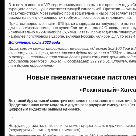
Это не что иное, как VIP-версия вышедшего на рынок в прошлом году «C
турецкого ореха, ну и с соответствующей символикой. Прототип — очень 
характеристикам. Чрезвычайно производительный насос позволяет вести 
выхода на полную «мощность» требуется всего восемь телодвижений.
При этом скорость составит 875 fps со снарядами из популярного нынче б
для классических свинцовых пулек. Считаете — мало? Отнюдь, поскольк
исключительно в 22-м калибре (5,5 мм). Кстати, производитель планируе
наиболее популярном в Европе, включая Россию, калибре .177, то есть 4
Дополнение, июль 2023 года
Итак, совсем свежая информация: во-первых, «Crosman 362 100 Year Edi
океаном), а во-вторых, всего новинка будет выпущена в 2023 экземпля
А теперь — традиционная ложка дегтя (хотя кому как): цена юбилей
стоимость обычного «362-го» и составляет 399,99 USD! Впрочем, речь
там другие приоритеты.
Новые пневматические пистоле
«Реактивный» Хатс
Вот такой брутальный монстрик появился в производственных линейк
Представленная ниже модель с двумя резервуарами именуется «Jet II
цифровым индексом равным единичке.
Нетрудно догадаться, что новинка может существовать в двух ипостасях
(регулируемый приклад легко снимается).
Два резервуара по 40 кубиков с давлением до 250 бар обеспечивают по