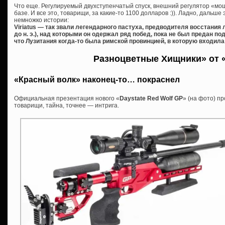
Что еще. Регулируемый двухступенчатый спуск, внешний регулятор «мо
базе. И все это, товарищи, за какие-то 1100 долларов :)). Ладно, дальше 
немножко истории:
Viriatus — так звали легендарного пастуха, предводителя восстания 
до н. э.), над которыми он одержал ряд побед, пока не был предан 
что Лузитания когда-то была римской провинцией, в которую входила
Разноцветные Хищники» от «
«Красный волк» наконец-то… покраснел
Официальная презентация нового «
Daystate Red Wolf GP
» (на фото) п
товарищи, тайна, точнее — интрига.