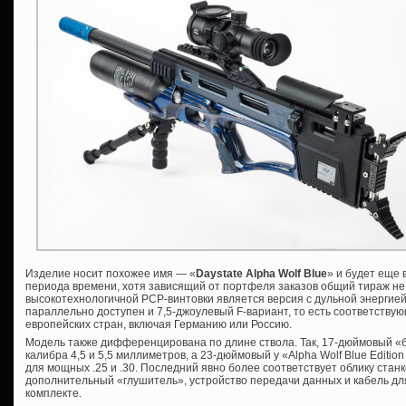
Изделие носит похожее имя — «
Daystate Alpha Wolf Blue
» и будет еще 
периода времени, хотя зависящий от портфеля заказов общий тираж не
высокотехнологичной PCP-винтовки является версия с дульной энергией 
параллельно доступен и 7,5-джоулевый F-вариант, то есть соответству
европейских стран, включая Германию или Россию.
Модель также дифференцирована по длине ствола. Так, 17-дюймовый «
калибра 4,5 и 5,5 миллиметров, а 23-дюймовый у «Alpha Wolf Blue Editio
для мощных .25 и .30. Последний явно более соответствует облику станков
дополнительный «глушитель», устройство передачи данных и кабель для
комплекте.