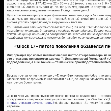
скорости в калибре .177, 42 — в .22 и 30 — в .25 (емкость магазина 7, 6 и
«Реактивный Хатсан» выдает до 790 fps (240 м/c), причем не популярны
классическими свинцовыми пульками. Пойдет такое дело!
Ну и естественно присутствует фишка-завлекалочка, куда ж без нее: по
баллончики аж четырех цветов — черный, красный, синий или зеленый. А,
сможет устоять перед походом в оружейный магазин!
P.S. Заявленная стоимость составляет 290 (для Jet I) и 340 долларов (
приходится платить. У нас пока в продаже не попадались. Точнее, поп
почти две цены), но контора совершенно не знакомая, причем ребята 
попадется, от кастрюль и колготок до насадок на глушители автомо
«Glock 17» пятого поколения обзавелся п
Информация про новые пневматические пистолеты/револьверы на на
это отражение приоритетов админа :)). Исправляемся! Германский «U
подразделение, а еще точнее — тайваньские производственники вывел
Весьма точная копия настоящего «Глока» 5-го поколения (обратите вни
классические 12-граммовые баллончики с СО2, оснащена блоубэком и и
ленточного боепитания.
За счет чего усилие на спусковом крючке несколько великовато — стрел
прокручивать «патронную ленту» (как описано в главе про «Walther PPQ 
пневматического оружия. Часть 3
«). Магазин вмещает 21 пульку (не шар
нарезной.