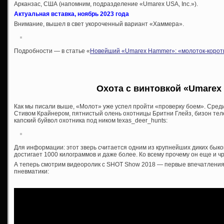
Арканзас, США (напомним, подразделение «Umarex USA, Inc.»).
Актуальная вставка, ноябрь 2023 года
Внимание, вышел в свет укороченный вариант «Хаммера».
Подробности — в статье «
Новейший «Umarex Hammer»: «молоток-корот
Охота с винтовкой «Umarex
Как мы писали выше, «Молот» уже успел пройти «проверку боем». Сред
Стивом Крайнером, пятнистый олень охотницы Бритни Глейз, бизон теле
капский буйвол охотника под ником texas_deer_hunts:
Для информации: этот зверь считается одним из крупнейших диких быко
достигает 1000 килограммов и даже более. Ко всему прочему он еще и ч
А теперь смотрим видеоролик с SHOT Show 2018 — первые впечатления
пневматики: