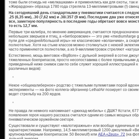
тоже были отнюдь не «мелкашками» и применялись как для охоты, так и
«Жирардони» образца 1780 года стреляла 13-миллиметровыми (!) свин
На сегодняшний день стандартными у пневматики считаются следующие 
.25 (6,35 мм), .30 (7,62 мм) и .38/.357 (9 мм). Последние два уже относ
все, заметную популярность в последние годы обретают вовсе монстру
то есть 12,7 мм.
Первые три калибра, по мнению американцев, считаются предназначенн
небольших зверьков и птиц, а «бигборовские» — это уже «medium/large 
пули для «средней/большой игры» не классические «воланчики», а снар
полнотелые. Хотя на стыке классов можно столкнуться с некоей эклектик
часто применяются полнотелки, а из 9-миллиметровок стреляют «катуш
Естественно, мощь винтовок «BigBore» с дульной энергией в сотни джоу
тяжеленных боеприпасов, просто несопоставима с более привычными д
приведенный ниже снимок сам по себе служит хорошей иллюстрацией к 
различных видов):
Некое «общекалиберное» родство с тяжелыми пулеметами порой вдохно
эксперименты — на фото коллега-эйрганнер LethalAir позирует со своим «
ведет стрельбу на 200 ярдов.
Не правда ли немного напоминает «джихад-мобиль» с ДШК? Кстати, 677
появления героя нашего рассказа считался одним из самых мощных обр
пневматическом оружейном секторе.
Существовали и существуют «малотиражные» или вообще единичные о
характеристиками. Например, 14,5-миллиметровый 1200-джоулевый «Beow
крупнокалиберным боеприпасом .50 Beowulf) или
AEA «Zeus» .72
(на фот
дульной энергии.