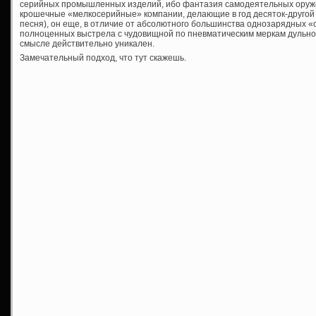
серийных промышленных изделий, ибо фантазия самодеятельных оруже
крошечные «мелкосерийные» компании, делающие в год десяток-другой с
песня), он еще, в отличие от абсолютного большинства однозарядных «
полноценных выстрела с чудовищной по пневматическим меркам дульной 
смысле действительно уникален.
Замечательный подход, что тут скажешь.