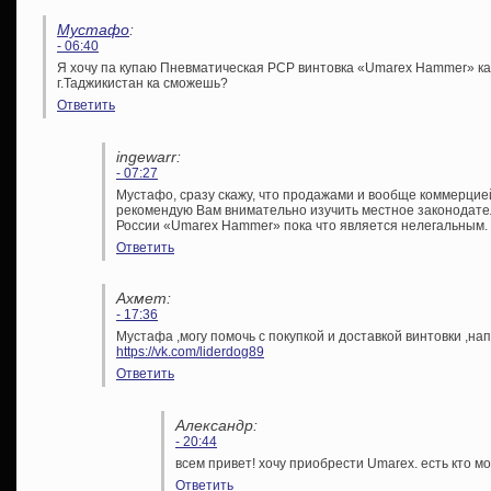
Мустафо
:
- 06:40
Я хочу па купаю Пневматическая PCP винтовка «Umarex Hammer» кал
г.Таджикистан ка сможешь?
Ответить
ingewarr:
- 07:27
Мустафо, сразу скажу, что продажами и вообще коммерцией
рекомендую Вам внимательно изучить местное законодател
России «Umarex Hammer» пока что является нелегальным. М
Ответить
Ахмет:
- 17:36
Мустафа ,могу помочь с покупкой и доставкой винтовки ,нап
https://vk.com/liderdog89
Ответить
Александр:
- 20:44
всем привет! хочу приобрести Umarex. есть кто м
Ответить