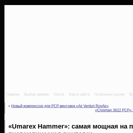
Главная
Выбор оружия
Охота
Карта сайта
Полезные ссылки
В
«
Новый компрессор для PCP-винтовок «Air Venturi RovAir»
«Crosman 3622 PCP»: 
«Umarex Hammer»: самая мощная на п