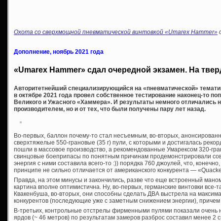
Охота со сверхмощной пневматической винтовкой «Umarex Hammer»
Дополнение, ноябрь 2021 года
«Umarex Hammer» сдал очередной экзамен. На твер
Авторитетнейший специализирующийся на «пневматической» тематике
в октябре 2021 года провел собственное тестирование наконец-то поп
Великого и Ужасного «Хаммера». И результаты немного отличались н
производителем, но и от тех, что были получены пару лет назад.
Во-первых, баллон почему-то стал несъемным, во-вторых, анонсирова
сверхтяжелые 550-грановые (35 г) пули, с которыми и достигалась рекор
пошли в массовое производство, а рекомендованные Умарексом 320-гра
свинцовые боеприпасы по понятным причинам продемонстрировали сов
энергия с ними составила всего-то :)) порядка 760 джоулей, что, конеч
принципе не сильно отличается от американского конкурента — «Quacken
Правда, на этом минусы и закончились, разве что еще встроенный мано
картина вполне оптимистична. Ну, во-первых, германские винтовки все-
Квакенбуша, во-вторых, они способны сделать ДВА выстрела на максимал
конкурентов (последующие уже с заметным снижением энергии), причем 
В-третьих, контрольные отстрелы фирменными пулями показали очень не
ярдов (~ 46 метров) по результатам замеров разброс составил менее 2 с