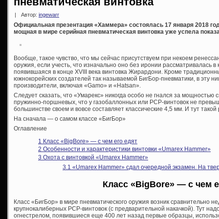
пневматическая винтовка
|
Автор:
ingewarr
Официальная презентация «Хаммера» состоялась 17 января 2018 год
мощная в мире серийная пневматическая винтовка уже успела показа
Вообще, такое чувство, что мы сейчас присутствуем при некоем ренесс
оружия, если учесть, что изначально оно без иронии рассматривалась в 
появившаяся в конце XVIII века винтовка Жирардони. Кроме традиционн
южнокорейских создателей так называемой БигБор-пневматики, в эту н
производители, включая «Gamo» и «Hatsan».
Следует сказать, что «Умарекс» никогда особо не гнался за мощностью 
пружинно-поршневых, что у газобаллонных или PCP-винтовок не превышал
большинстве своем и вовсе составляет классические 4,5 мм. И тут такой
На сначала — о самом классе «БигБор»
Оглавление
1
Класс «BigBore» — с чем его едят
2
Особенности и характеристики винтовки «Umarex Hammer»
3
Охота с винтовкой «Umarex Hammer»
3.1
«Umarex Hammer» сдал очередной экзамен. На тве
Класс «BigBore» — с чем е
Класс «БигБор» в мире пневматического оружия возник сравнительно н
крупнокалиберных PCP-винтовок (с предварительной накачкой). Тут над
огнестрелом, появившиеся еще 400 лет назад первые образцы, исполь