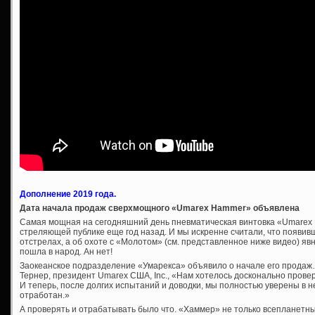
Дополнение 2019 года.
Дата начала продаж сверхмощного «Umarex Hammer» объявлена
Самая мощная на сегодняшний день пневматическая винтовка «Umare
стреляющей публике еще год назад. И мы искренне считали, что появивш
отстрелах, а об охоте с «Молотом» (см. представленное ниже видео) явн
пошла в народ. Ан нет!
Заокеанское подразделение «Умарекса» объявило о начале его продаж…
Тернер, президент Umarex США, Inc., «Нам хотелось досконально прове
И теперь, после долгих испытаний и доводки, мы полностью уверены в 
отработан.»
А проверять и отрабатывать было что. «Хаммер» не только всепланетн