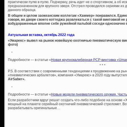
практически пулю в пулю. Подчеркну, речь идет не о спортивном, а об и
предназначенном для крупного зверя. Отстрел проводился сериями из д
данного образца.
В общем и целом заокеанским коллегам «Хаммер» понравился. Един
говоря, во дворе своего коттеджа развлекаться с такой винтовкой н
взбудораженные вполне себе ружейной пальбой соседи однозначно в
Актуальная вставка, октябрь 2022 года
«Умарекс» вывел на рынок новейшую охотничью пневматическую винт
фото)
Подробности — в статье «
Новая крупнокалиберная PCP-винтовка «Umarex 
* * *
P.S. В соответствии с современными тенденциями к продвижению на ры
«пневматических арбалетов», компания «Умарекс» в 2020 году выпусти
AirSaber».
Подробности — в статье «
Новые модели пневматического оружия. Часть
Если разработчики вдруг решат создать что-либо подобное на основе «
мощный на планете серийный охотничий пневматический стреломет. Вот
разрабатывать оригинальные…