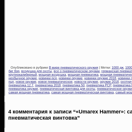
Опубликовано в рубрике
В мире пневматического оружия
| Метки:
1000 дж
,
100
биг бор
,
воздушка для охоты
,
все о пневматическом оружии
,
германская пневма
крупнокалиберный
,
мощная воздушка
,
мощная пневматика
,
мощная пневматичес
необычное оружие
,
новинки pcp
,
новинки оружие
,
новинки оружие 2018
,
новинки 
пцп
,
новое оружие
,
новое пневматическое
,
новости оружие
,
оружие 2018
,
охотни
пневматика 12.7
,
пневматика 2018
,
пневматика 50
,
пневматика PCP
,
пневматика 
пневматика оружие
,
пневматическая винтовка для охоты
,
пневматическое оружи
самая мощная пневматика
,
самая мощная пневматическая винтовка
,
самый мощ
4 комментария к записи “«Umarex Hammer»: с
пневматическая винтовка”