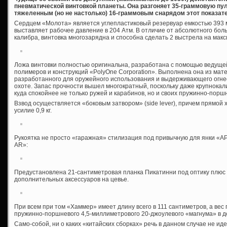
пневматической винтовкой планеты. Она разгоняет 35-граммовую пулю
тяжеленным (но не настолько) 16-граммовым снарядом этот показате
Сердцем «Молота» является углепластиковый резервуар емкостью 393 
выставляет рабочее давление в 204 Атм. В отличие от абсолютного бол
калибра, винтовка многозарядна и способна сделать 2 выстрела на мак
Ложа винтовки полностью оригинальна, разработана с помощью ведуще
полимеров и конструкций «PolyOne Corporation». Выполнена она из ма
разработанного для оружейного использования и выдерживающего огнес
охоте. Запас прочности вышел многократный, поскольку даже крупнока
куда спокойнее не только ружей и карабинов, но и своих пружинно-порш
Взвод осуществляется «боковым затвором» (side lever), причем прямой х
усилие 0,9 кг.
Рукоятка не просто «гаражная» стилизация под привычную для янки «АРо
AR»:
Предустановлена 21-сантиметровая планка Пикатинни под оптику плюс
дополнительных аксессуаров на цевье.
При всем при том «Хаммер» имеет длину всего в 111 сантиметров, а вес по
пружинно-поршневого 4,5-миллиметрового 20-джоулевого «магнума» в д
Само-собой, ни о каких «китайских сборках» речь в данном случае не иде