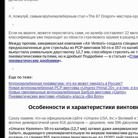
А, пожалуй, самым крупнокалиберным стал «The 87 Dragon» мастера-ору
Если не верите, можете пересчитать сами, но калибр составляет 22 мил
классификации уже переходит из области стрелкового оружия в разряд 
Между прочим, американская компания «Air Venturi» создала специ
предназначенные для стрельбы из PCP-винтовок 50-го и 357-го калибр
выпустила уникальную двустволку 12,7 мм, способную стрелять не 
пневматическими пулями, но и дробью! Подробнее — в статьях «
Стре
пневматические дробовики
«.
Еще по теме:
Крупнокалиберная пневматика: что ее может ожидать в России?
Новая крупнокалиберная PCP-винтовка «Umarex Primal 20»: и в пир, и в 
Новые сверхмощные крупнокалиберные БигБор-винтовки «Gamo»
Пневматические винтовки «Hatsan» класса «Big Bore»
Особенности и характеристики винтов
Сразу скажем, что на официальном сайте «Umarex USA, Inc.» Великий 
вполне демократичной цене 816 долларов — дешевле, чем 396-джоулевы
«Umarex Ha
mmer» 50-го калибра (12,7 мм) затмил даже американско
Safari», выдающего умопомрачительную по меркам пневматики дуль
чудище со своими 955 джоулями (максимально до 1030!) действител