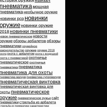
пневматика
мощная
пневматика
необычное оружие
новинки
новинки pcp
оружие
новинки оружие
новинки пневматики
2018
новости
новое пневматическое
обзоры
оружие
обзоры арбалетов
пневматики
оружейное
оружие
законодательство
оружие 2018
охота с арбалетом
охота
охота с воздушкой
охотничье
охота с пневматикой
пневматическое
охотничья
пневматика
пневматика
пневматика для охоты
пневматика магнум
пневматика супермагнум
пневматическая винтовка
пневматическая винтовка для
пневматическое
охоты
оружие
сайт
пневматическое ружье
пневматики
стрельба из арбалета
стрельба из пневматики
характеристики