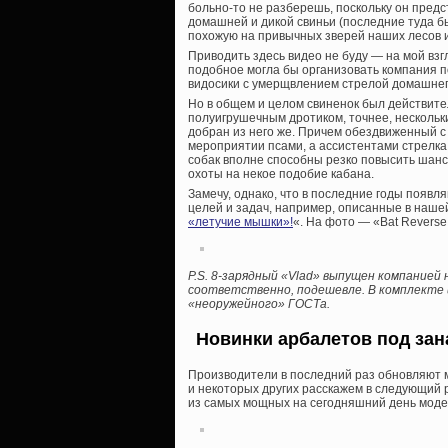
больно-то не разберешь, поскольку он пред
домашней и дикой свиньи (последние туда бы
похожую на привычных зверей наших лесов и
Приводить здесь видео не буду — на мой взг
подобное могла бы организовать компания п
видосики с умерщвлением стрелой домашнего
Но в общем и целом свиненок был действите
полуигрушечным дротиком, точнее, нескольк
добран из него же. Причем обездвиженный с
мероприятии псами, а ассистентами стрелка
собак вполне способны резко повысить шан
охоты на некое подобие кабана.
Замечу, однако, что в последние годы появ
целей и задач, например, описанные в нашей
«летучие мышки»!
«. На фото — «Bat Reverse
P.S. 8-зарядный «Vlad» выпущен компанией 
соответственно, подешевле. В комплекте и
«неоружейного» ГОСТа.
Новинки арбалетов под зана
Производители в последний раз обновляют мо
и некоторых других расскажем в следующий р
из самых мощных на сегодняшний день моде