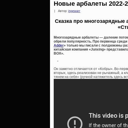
Новые арбалеты 2022-2
|
Автор:
ingewarr
Сказка про многозарядные а
«Ст
Многозарядные арбалеты — далекие пото
обрели популярность. Про первенца среди
Adder
» только мы писали с полдюжины раз в
китайская компания «Junxing» представи
BOX».
Он заметно отличается от «Кобры». Во-перв
вторых, здесь реализован не рычажный, а кл
тянем на себя» (ручной натяжитель здесь вс