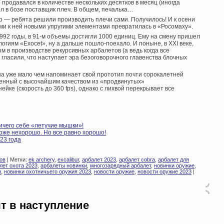
 продавался в количестве нескольких десятков в месяц (иногда
ил в бозе поставщик плеч. В общем, печалька…
гло — ребята решили производить плечи сами. Получилось! И к осени
и к ней новыми упругими элементами превратилась в «Росомаху».
 1992 годы, в 91-м объемы достигли 1000 единиц. Ему на смену пришел
огиям «Exocet», ну а дальше пошло-поехало. И поныне, в XXI веке,
 в производстве рекурсивных арбалетов (а ведь когда все
гласили, что наступает эра безоговорочного главенства блочных
на уже мало чем напоминает свой прототип почти сорокалетней
ненный с высочайшим качеством из «продвинутых»
йке (скорость до 360 fps), однако с лихвой перекрывает все
ичего себе «летучие мышки»!
оже нехорошо. Но все равно хорошо!
23 года
ов
| Метки:
ek archery
,
excalibur
,
арбалет 2023
,
арбалет cobra
,
арбалет для
лет охота 2023
,
арбалеты новинки
,
многозарядный арбалет
,
новинки оружие
,
я
,
новинки охотничьего оружия 2023
,
новости оружие
,
новости оружие 2023
|
т в наступление