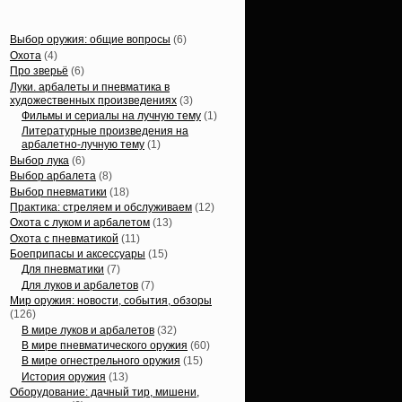
Статьи, обзоры
Выбор оружия: общие вопросы
(6)
Охота
(4)
Про зверьё
(6)
Луки. арбалеты и пневматика в
художественных произведениях
(3)
Фильмы и сериалы на лучную тему
(1)
Литературные произведения на
арбалетно-лучную тему
(1)
Выбор лука
(6)
Выбор арбалета
(8)
Выбор пневматики
(18)
Практика: стреляем и обслуживаем
(12)
Охота с луком и арбалетом
(13)
Охота с пневматикой
(11)
Боеприпасы и аксессуары
(15)
Для пневматики
(7)
Для луков и арбалетов
(7)
Мир оружия: новости, события, обзоры
(126)
В мире луков и арбалетов
(32)
В мире пневматического оружия
(60)
В мире огнестрельного оружия
(15)
История оружия
(13)
Оборудование: дачный тир, мишени,