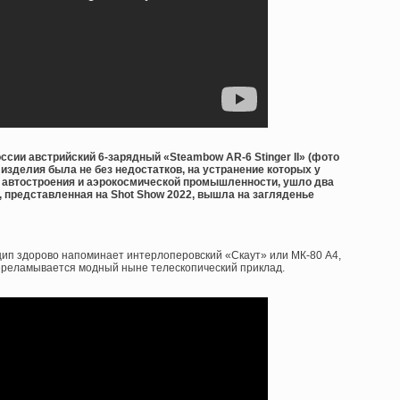
ссии австрийский 6-зарядный «Steambow AR-6 Stinger II» (фото
 изделия была не без недостатков, на устранение которых у
з автостроения и аэрокосмической промышленности, ушло два
 , представленная на Shot Show 2022, вышла на загляденье
нцип здорово напоминает интерлоперовский «Скаут» или МК-80 А4,
переламывается модный ныне телескопический приклад.