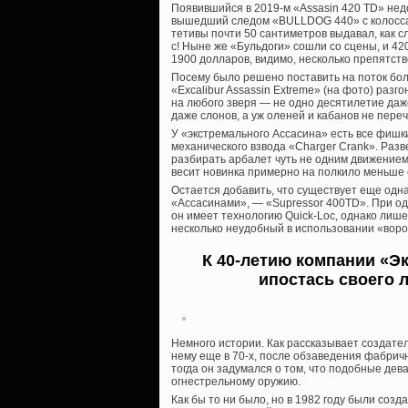
Появившийся в 2019-м «Assasin 420 TD» нед
вышедший следом «BULLDOG 440» с колосса
тетивы почти 50 сантиметров выдавал, как с
с! Ныне же «Бульдоги» сошли со сцены, и 42
1900 долларов, видимо, несколько препятст
Посему было решено поставить на поток бол
«Excalibur Assassin Extreme» (на фото) разго
на любого зверя — не одно десятилетие даже
даже слонов, а уж оленей и кабанов не переч
У «экстремального Ассасина» есть все фишк
механического взвода «Charger Crank». Разв
разбирать арбалет чуть не одним движением,
весит новинка примерно на полкило меньше 
Остается добавить, что существует еще од
«Ассасинами», — «Supressor 400TD». При од
он имеет технологию Quick-Loc, однако лиш
несколько неудобный в использовании «ворот
К 40-летию компании «Э
ипостась своего 
Немного истории. Как рассказывает создате
нему еще в 70-х, после обзаведения фабри
тогда он задумался о том, что подобные де
огнестрельному оружию.
Как бы то ни было, но в 1982 году были соз