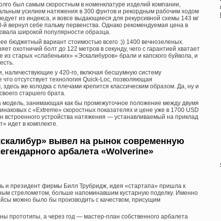
олго был самым скоростным в номенклатуре изделий компании,
льным усилием натяжения в 300 фунтов и рекордным рабочим ходом
ледует из индекса, и вовсе выдающиеся для рекурсивной схемы 143 м/
0-й вернул себе пальму первенства. Однако рекомендуемая цена в
вовала широкой популярности образца.
ее бюджетный вариант стоимостью всего :)) 1400 вечнозеленых.
няет охотничий болт до 122 метров в секунду, чего с гарантией хватает
 из старых «слабеньких» «Эскалибуров» брали и капского буйвола, и
есть.
и, наличествующие у 420-го, включая бесшумную систему
е что отсутствует технология Quick-Loc, позволяющая
 здесь же колодка с плечами крепится классическим образом. Да, ну и
своего старшего брата.
на модель, занимающая как бы промежуточное положение между двумя
инаковых с «Extreme» скоростных показателях и цене уже в 1700 USD
ен встроенного устройства натяжения — устанавливаемый на приклад
» идет в комплекте.
кскалибур» вывел на рынок современную
легендарного арбалета «Wolverine»
ль и президент фирмы Билл Трубридж, идея «стартапа» пришла к
чным стрелометом, больше напоминавшим кустарную поделку. Именно
вайсы можно было бы производить с качеством, присущим
даны прототипы, а через год — мастер-план собственного арбалета