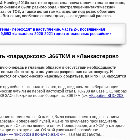
Hunting 2018» как-то не произвела впечатления в плане новинок,
сключением были разного рода «пострелушечно-тактические»
за» от ТОЗ, а также целая гамма изделий под резко обретшие
. Вот о них, особенно о последних, — сегодняшний рассказ.
теры» переходят в наступление. Часть 2
«, посвященная
,6/53 «lancaster» 2020-2021 годов от основных российских
ь «парадоксов» .366ТКМ и «Ланкастеров»
вую очередь и главным образом в отсутствии необходимости
твольный» стаж для получения разрешения на их покупку. И
чаются от классических нарезных собратьев, да и по ТТХ находятся
е оружейное законодательство, не дожидаясь его либерализации,
 России чуть ли не первой ласточкой стал ВПО-208 на базе СКС как раз
39 ЗАО «Техкрим» новый боеприпас .366ТКМ (см.
«Карабин ВПО-208:
ичение по минимальной длине, было создано нечто под названием
 нарезами и оперенной пулей. А ценз по фулл-авто производитель
m», или «Системы двойного огня». Проще говоря, это УСМ, у которого
к и при его отпускании. Об этой уникальной разработке
жье» — по-русски и по-американски
«. Нам бы их заботы…