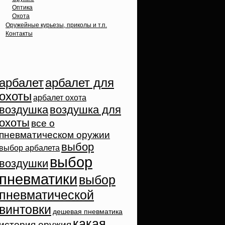
Оптика
Охота
Оружейные курьезы, приколы и т.п.
Контакты
Облако тэгов
арбалет
арбалет для
охоты
арбалет охота
воздушка
воздушка для
охоты
все о
пневматическом оружии
выбор
выбор арбалета
выбор
воздушки
пневматики
выбор
пневматической
винтовки
дешевая пневматика
какая
история оружия