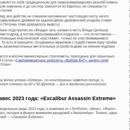
ставлял из себя традиционную для североамериканских реалий помесь
ли завезены и до сих пор завозятся из Европы), не слишком-то
 полей.
ляд, все действо не слишком напоминает настоящую охоту, нечто
одвыпивших дружков на заднем дворе деревенской усадьбы (такие
 Пятачка тоже доводилось видеть).
льно подстрелен из «Влада» (ага, назван в честь Влада Цепеша)
ими подряд, а потом образовавшийся подранок — что естественно —
 помощью классической «растяжки», только не участвовавшими в
. То есть в принципе, полдюжины мужичков с содействием пару-тройки
сы развлекательных метательных устройств даже на некоем подобии
ляются и вполне миниатюрные стрелометы, пригодные для серьезных
 статье «
Сверхкомпактные арбалеты «Ballista BAT»: ничего себе
 Draw»:
на волне успеха «Аддера», по конструкции заметно проще, и,
дут плечики на 60 и 90 фунтов — все в пределах российского
вес 2023 года: «Excalibur Assassin Extreme»
дельные ряды 2023 года, о новинках от «TenPoint», «Bear», «Ravin»
аз, сегодня в фокусе внимания канадский «Экскалибур». Точнее, одна
лей — «Assassin Extreme».