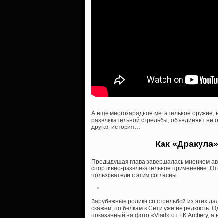
А еще многозарядное метательное оружие, н
развлекательной стрельбы, объединяет не о
другая история…
Как «Дракула
Предыдущая глава завершалась мнением авт
спортивно-развлекательное применение. Отка
пользователи с этим согласны.
Зарубежные ролики со стрельбой из этих дал
скажем, по белкам в Сети уже не редкость. 
показанный на фото «Vlad» от EK Archery, а