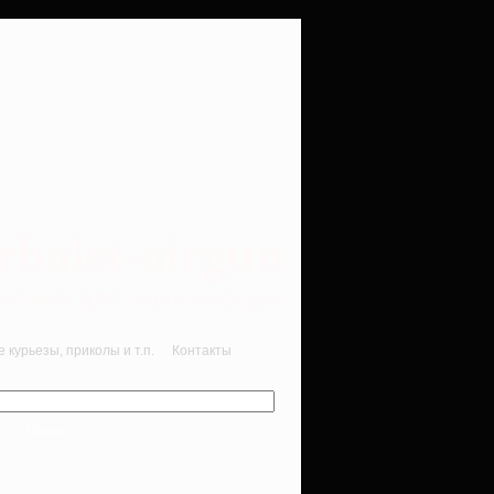
rbalet-airgun
вматика для начинающих
курьезы, приколы и т.п.
Контакты