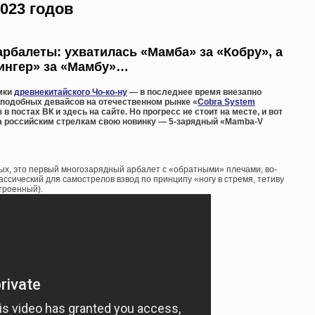
023 годов
рбалеты: ухватилась «Мамба» за «Кобру», а
ингер» за «Мамбу»…
мки
древнекитайского Чо-ко-ну
— в последнее время внезапно
 подобных девайсов на отечественном рынке «
Cobra System
 постах ВК и здесь на сайте. Но прогресс не стоит на месте, и вот
ла российским стрелкам свою новинку — 5-зарядный «Mamba-V
ых, это первый многозарядный арбалет с «обратными» плечами, во-
ассический для самострелов взвод по принципу «ногу в стремя, тетиву
троенный).