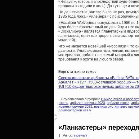
«Relayer», который впоследствии худо-бедно
продажи выходили в ноль). Да тут еще и поч
Но да несчастье, как это было не раз, помо
1985 года ложа «Рилейера» с присобаченным
«Excalibur Wolverine» выпускался с 1986 по
куда более современный по дизайну и технол
«Экскалибур» является планетарным лидером
начиналось, мрачные пророчества экспертов 
моделей).
Что же касается новейшей «Росомахи», то о
давности. Ультракомпактный, легкий, выпол
материалов, арбалет не самый мощный в лине
требования к охоте на любого зверя.
Еще статьи по теме:
Сверхкомпактные арбалеты «Ballista BAT»: н
Арбалет «Ravin R500»: слишком хорошо — т
ТОП-10 бюджетных охотничьих арбалетов 20
Опубликовано в рубрике
В мире луков и арбалет
охоты
,
арбалет новинки 2023
,
арбалет охота
,
арба
новинки оружие 2023
,
новинки охотничьего оружи
Комментариев нет »
«Ланкастеры» переходя
|
Автор:
ingewarr