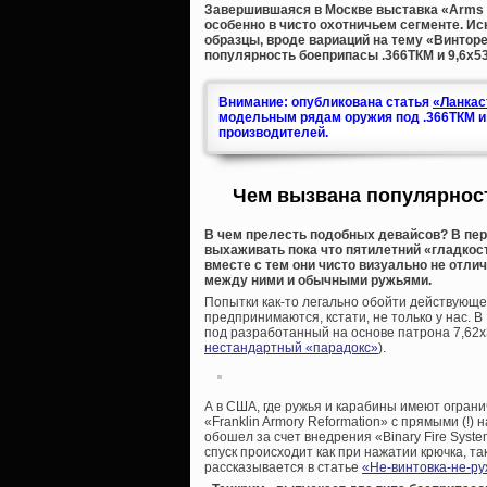
Завершившаяся в Москве выставка «Arms & 
особенно в чисто охотничьем сегменте. И
образцы, вроде вариаций на тему «Винторе
популярность боеприпасы .366ТКМ и 9,6х53
Внимание: опубликована статья
«Ланкас
модельным рядам оружия под .366ТКМ и 9
производителей.
Чем вызвана популярност
В чем прелесть подобных девайсов? В пер
выхаживать пока что пятилетний «гладкос
вместе с тем они чисто визуально не отли
между ними и обычными ружьями.
Попытки как-то легально обойти действующе
предпринимаются, кстати, не только у нас. В
под разработанный на основе патрона 7,62х
нестандартный «парадокс»
).
А в США, где ружья и карабины имеют огран
«Franklin Armory Reformation» с прямыми (!)
обошел за счет внедрения «Binary Fire Syste
спуск происходит как при нажатии крючка, та
рассказывается в статье
«Не-винтовка-не-ру