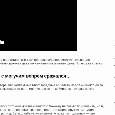
а наш взгляд, все-таки предназначенное исключительно для
чень скромная даже по нынешним временам цена. Но это уже совсем
» с могучим вепрем сражался…
ора, что компактные многозарядные арбалеты все-таки имеют чисто
зываться от него, мнения, автор не собирается, однако не все
еких потомков древнекитайского Чо-ко-ну не только по мишеням, но и,
Однако сегодня посмотрел еще один, где в роли оружия выступил
 в роли добычи… кабанчик-сеголеток. А может, и подсвинок — там