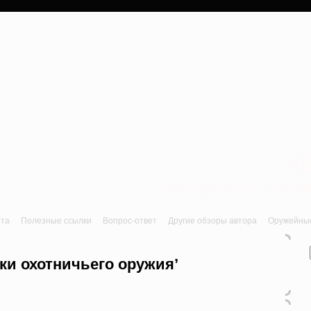
a
Лук, арбалет, пне
йта
Полезные ссылки
Вопрос-ответ
Другие обзоры автора
Оружейные 
ки охотничьего оружия’