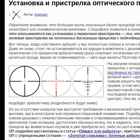
Установка и пристрелка оптического 
|
Автор:
ingewarr
Обратите внимание, что большая часть описанных далее процедур от
огнестрел или пневматическая винтовка. Специфика появится в осно
что описываются как установка и первичная пристрелка — то, чт
полевая пристрелка на охотничьи дистанции прицелов с подходящ
Вот теперь, когда собственно арбалет у вас полностью собран и готов к 
Даже не знаю, стоит ли останавливаться на идущих в комплекте с деше
практически сто процентов арбалетчиков сразу покупают оптические уст
целиться проще, мушки не отвинчиваются — чего еще желать! Поэтому п
На рисунке показ
прицелов, с кото
различных их тип
добрый крест «ду
навыке решать пр
оружия, в том чис
высокоточной стр
последней исполь
центре). Она же, 
подойдет арбалетчику (подробности будут ниже).
Из-за отсутствия нагрузок при выстреле требования к механической про
высокие, как в огнестреле или пружинно-поршневой пневматике. Подойд
совсем дешевых с некачественными линзами и отваливающимися волоск
крепление тоже излишне, достаточно обычных колец. Но я надеюсь, чт
прицела вы внимательно изучили и уже прибрели его, либо он шел в ко
ОП подробно рассмотрены в статье «
Прицел для арбалета
«, пристр
ОП с упрощенными сетками —
«Золотая середина»: блочные арбале