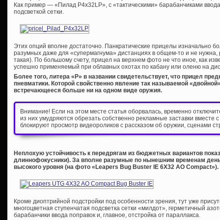
Как пример — «Пилад P4x32LP», с «тактическими» барабанчиками ввода
подсветкой сетки.
Этих опций вполне достаточно. Панкратические прицелы изначально бо
разумных даже для «супермагнума» дистанциях в общем-то и не нужна, р
такая). По большому счету, прицел на верхнем фото не что иное, как из
успешно применяемый при облавных охотах по кабану или оленю на дис
Более того, литера «P» в названии свидетельствует, что прицел пре
пневматики. Которой свойственно явление так называемой «двойной»
встречающееся больше ни на одном виде оружия.
Внимание! Если на этом месте статья оборвалась, временно отключи
из них умудряются обрезать собственно рекламные заставки вместе с
блокируют просмотр видеороликов с рассказом об оружии, сценами ст
Неплохую устойчивость к передрягам из бюджетных вариантов показ
длиннофокусники). За вполне разумные по нынешним временам день
высокого уровня (на фото «Leapers Bug Buster IE 6X32 AO Compact»).
Кроме диоптрийной подстройки под особенности зрения, тут уже присут
многоцветная ступенчатая подсветка сетки «милдот», герметичный азо
барабанчики ввода поправок и, главное, отстройка от параллакса.