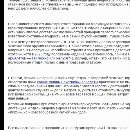
Теперь о дистанциях. Ночная стрельба вообще дело непростое, и боль
статичное положение стрелка – на вышке у подкормочной площадки, из з
него до цели наиболее оптимальны.
В большинстве своем даже при охоте скрадом на жирующую косулю при
гарантированного поражения в 40-50 метров. В случае с бобром или бар
есть здесь вполне достаточно возможностей приборов первого поколен
известную охотничью мудрость: «Не самый крутой «ночник» лучше само
Свою лепту в востребованность ПНВ от ВОМЗ внесла и резко возросшая
экзотического оружия как арбалеты. Сейчас охота с ними даже в угодья
например, в Белоруссии. Российским стрелкам пока приходится довольс
охотой», хотя в 2020 году положение кардинально изменилось, причем в
арбалетом — так можно или нельзя?
«). Вольер, кстати, это не загончик 
полноценные угодья, только с иным правовым статусом.
Стрелки, решившие приобщиться к еще недавно запретной экзотике, вдр
огнестрела даже
самые мощные охотничьи арбалеты
практически не им
словно предназначены для них. Особенно с учетом коротких дистанций р
фантастических случаях — до 50 метров. А, учитывая стоимость вынужд
или вольерной охоты, цена PNS и вовсе теряется в общей сумме затрат. 
еще раньше.
К тому же поправки при охоте с арбалетом приходится брать даже не че
дистанции. И здесь здорово выручает наличие у всех ВОМЗовских «ночн
«пикой», но и крестообразной сеткой «милдот».
Все вышесказанное относилось к вологодским прицелам 1-го поколения