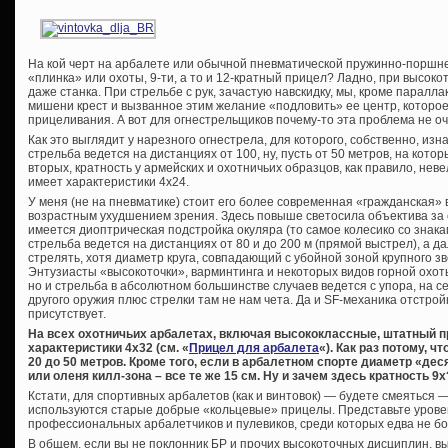
На кой черт на арбалете или обычной пневматической пружинно-поршне
«плинка» или охоты, 9-ти, а то и 12-кратный прицел? Ладно, при высоко
даже станка. При стрельбе с рук, зачастую навскидку, мы, кроме паралл
мишени крест и вызванное этим желание «подловить» ее центр, которо
прицеливания. А вот для огнестрельщиков почему-то эта проблема не оч
Как это выглядит у нарезного огнестрела, для которого, собственно, и
стрельба ведется на дистанциях от 100, ну, пусть от 50 метров, на кото
вторых, кратность у армейских и охотничьих образцов, как правило, не
имеет характеристики 4х24.
У меня (не на пневматике) стоит его более современная «гражданская» 
возрастным ухудшением зрения. Здесь повыше светосила объектива за 
имеется диоптрическая подстройка окуляра (то самое колесико со знака
стрельба ведется на дистанциях от 80 и до 200 м (прямой выстрел), а д
стрелять, хотя диаметр круга, совпадающий с убойной зоной крупного зв
Энтузиасты «высокоточки», варминтинга и некоторых видов горной охо
но и стрельба в абсолютном большинстве случаев ведется с упора, на 
другого оружия плюс стрелки там не нам чета. Да и SF-механика отстройк
присутствует.
На всех охотничьих арбалетах, включая высококлассные, штатный 
характеристики 4х32 (см. «
Прицел для арбалета
«). Как раз потому, 
20 до 50 метров. Кроме того, если в арбалетном спорте диаметр «десят
или оленя килл-зона – все те же 15 см. Ну и зачем здесь кратность 9х
Кстати, для спортивных арбалетов (как и винтовок) — будете смеяться 
используются старые добрые «кольцевые» прицелы. Представьте уровен
профессиональных арбалетчиков и пулевиков, среди которых едва не б
В общем, если вы не поклонник БР и прочих высокоточных дисциплин, в