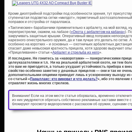
Кроме диоптрийной подстройки под особенности зрения, тут присутств
ступенчатая подсветка сетки «милдот», герметичный азотозаполненный 
поправок и отстройка от параллакса.
«Тактические» барабанчики применительно к арбалету, на мой взгляд, 
перепристрелки, скажем, на лабазе (
«Охота с арбалетом на кабана»
). 
закручивать защитные крышки. Оперативный ввод поправок непосредст
нарезного огнестрельного оружия, да и там лучше это делать по сетке. 
особенно на коротких – и основных — охотничьих арбалетных дистанциях 
спасает даже невысокая кратность прицела, хотя здорово выручает опы
«Прицеливание» статьи «
Арбалет и стрельба из него
».
И последнее. Не гонитесь за «наворотами» — панкратическими при
целеуказателями и т.п. Ни на реальной арбалетной охоте, ни тем бо
это вам не пригодится, а только ухудшит устойчивость прибора к в
свойство особенно заметно у дешевых прицелов — они и так не очен
дополнительными опциями приводит лишь к ускоренному выходу из 
со статьей «
Параллакс: кто виноват и что делать?
«, ибо это явлени
отравляет жизнь многих стрелков.
Внимание! Если на этом месте статья оборвалась, временно отключи
из них умудряются обрезать собственно рекламные заставки вместе с
блокируют просмотр видеороликов с рассказом об оружии, сценами ст