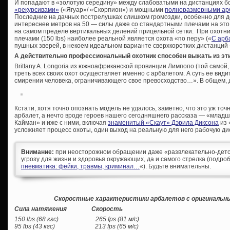
И попадают в «золотую середину» между слабоватыми на дистанциях б
«рекурсивами»
(«Ягуар»/ «Скорпион») и мощными
полноразмерными ар
Последние на дачных пострелушках слишком громоздки, особенно для де
интереснее метров на 50 — силы даже со стандартными плечами на это 
на самом пределе вертикальных делений прицельной сетки. При охотн
плечами (150 lbs) наиболее реальной является охота «по перу» («
С арб
пушных зверей, в некоем идеальном варианте сверхкоротких дистанций 
А действительно профессиональный охотник способен выжать из эти
Brittany A. Longoria из южноафриканской провинции Лимпопо (той самой
треть всех своих охот осуществляет именно с арбалетом. А суть ее вид
смирении человека, ограничивающего свое превосходство…». В общем, да
Кстати, хотя точно опознать модель не удалось, заметно, что это уж т
арбалет, а нечто вроде героев нашего сегодняшнего рассказа — «млад
Кайман» и иже с ними, включая
знаменитый «Скаут» Дэрила Диксона
из 
усложняет процесс охоты, один выход на реальную для него рабочую ди
Внимание:
при неосторожном обращении даже «развлекательно-детс
угрозу для жизни и здоровья окружающих, да и самого стрелка (подроб
пневматика: фейки, травмы, криминал…
«). Будьте внимательны.
Скоростные характеристики арбалетов с оригинальн
Сила натяжения Скорость
150 lbs (68 кгс) 265 fps (81 м/с)
95 lbs (43 кгс) 213 fps (65 м/с)