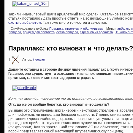
Так или иначе, первый шаг в арбалетный мир сделан. Остальное зависит 
статьях постараюсь дать простые ответы на возникающие у любого нови
охоты с арбалетом
. Там тоже много тонкостей и секретов.
Опубликовано в рубрике
Практика: стреляем и обслуживаем
| Метки:
арбалет
,
п
прицела
,
прицел для арбалета
,
сетка прицела
,
стрельба из арбалета
|
11 коммент
Параллакс: кто виноват и что делать?
|
Автор:
ingewarr
Давайте оставим в стороне физику явления параллакса (кому интересн
Главное, оно существует и осложняет жизнь поклонникам пневматики 
целиться, так еще и меткость здорово страдает.
Вот так выглядит смещение точки попадания при возникновении клас
Откуда же он вообще берется, кто виноват и что делать?
Вызвано это стремлением эйрганнеров и некоторых стрелков из арбале
длиннофокусными прицелами большой кратности. Именно они на коротки
дистанциях чрезвычайно подвержены появлению лун, уплыванию картинк
приходится прибегать к усложнению конструкции за счет введения меха
(фокусировки). Как по простенькой технологии АО (на объективе), так и 
порой представляет собой настоящий штурвальчик сбоку прицела).