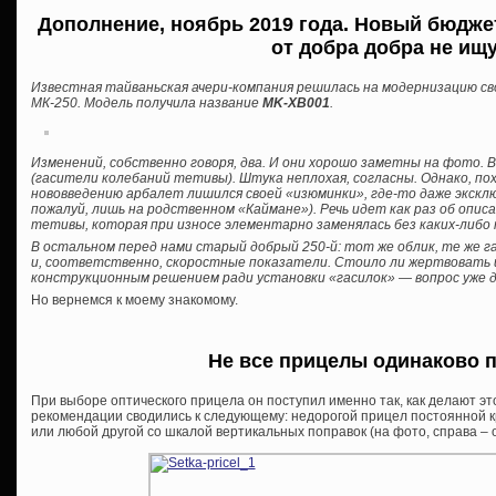
Дополнение, ноябрь 2019 года. Новый бюдже
от добра добра не ищ
Известная тайваньская ачери-компания решилась на модернизацию с
МК-250. Модель получила название
MK-XB001
.
Изменений, собственно говоря, два. И они хорошо заметны на фото. В
(гасители колебаний тетивы). Штука неплохая, согласны. Однако, по
нововведению арбалет лишился своей «изюминки», где-то даже экскл
пожалуй, лишь на родственном «Каймане»). Речь идет как раз об опи
тетивы, которая при износе элементарно заменялась без каких-либо
В остальном перед нами старый добрый 250-й: тот же облик, те же 
и, соответственно, скоростные показатели. Стоило ли жертвоват
конструкционным решением ради установки «гасилок» — вопрос уже д
Но вернемся к моему знакомому.
Не все прицелы одинаково
При выборе оптического прицела он поступил именно так, как делают эт
рекомендации сводились к следующему: недорогой прицел постоянной кр
или любой другой со шкалой вертикальных поправок (на фото, справа –