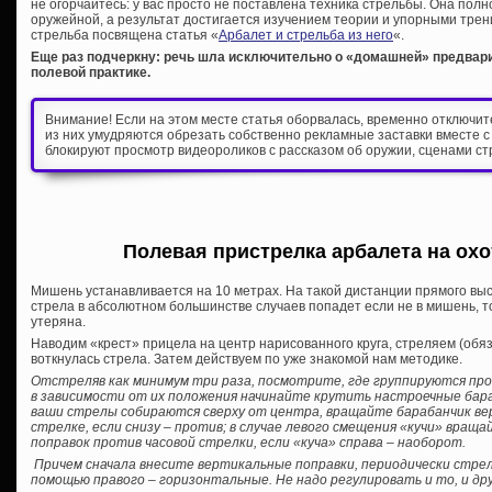
не огорчайтесь: у вас просто не поставлена техника стрельбы. Она пол
оружейной, а результат достигается изучением теории и упорными тре
стрельба посвящена статья «
Арбалет и стрельба из него
«.
Еще раз подчеркну: речь шла исключительно о «домашней» предвари
полевой практике.
Внимание! Если на этом месте статья оборвалась, временно отключи
из них умудряются обрезать собственно рекламные заставки вместе с
блокируют просмотр видеороликов с рассказом об оружии, сценами ст
Полевая пристрелка арбалета на ох
Мишень устанавливается на 10 метрах. На такой дистанции прямого вы
стрела в абсолютном большинстве случаев попадет если не в мишень, т
утеряна.
Наводим «крест» прицела на центр нарисованного круга, стреляем (обяз
воткнулась стрела. Затем действуем по уже знакомой нам методике.
Отстреляв как минимум три раза, посмотрите, где группируются пр
в зависимости от их положения начинайте крутить настроечные бар
ваши стрелы собираются сверху от центра, вращайте барабанчик ве
стрелке, если снизу – против; в случае левого смещения «кучи» вра
поправок против часовой стрелки, если «куча» справа – наоборот.
Причем сначала внесите вертикальные поправки, периодически стреля
помощью правого – горизонтальные. Не надо регулировать и то, и др