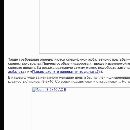
Такие требования определяются спецификой арбалетной стрельбы —
скоростью стрелы. Причем особые «навороты», вроде изменяемой кра
сколько вредят. За весьма разумную сумму можно подобрать замеча
арбалета
» и «
Параллакс: кто виноват и что делать?
«).
В нашем случае за ненамного меньшие деньги был куплен «шикарнейши
кратностью) прицел 3-9х40. Со всеми подсветками и отстройками… Но, ка