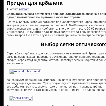
Прицел для арбалета
|
Автор:
ingewarr
Специфика выбора оптического прицела для арбалета связана с одн
даже с пневматической пулькой, скоростью стрелы.
Все-таки большинство ОП заточено под характеристики нарезного огне
выстрела у винтовки в среднем составляет 150-200 метров. У арбалета он
максимальная дистанция «действительного огня» — всего 50-60 метров, 
у огнестрела. Не путайте с дальностью полета стрелы при навесной стре
сотен метров. Но в этом случае ни о каком прицельном выстреле говорит
Выбор сетки оптическог
Стрельба из арбалета здорово отличается от винтовочной. Траектория 
даже на смешных для нарезного оружия дистанциях поправки (смещени
вводить через каждый десяток метров. Поэтому здесь не годится упрощ
или «пенек».
Как минимум, необходима «милдот» (на фото внизу слева) или оригинал
на следующие дистанции. Сразу подчеркну, что в реальности такой крас
все арбалеты разные, стрелы тоже отличаются, ну и, наконец, арбалет
зарубежные плечи, а также не метры, а ярды (0,91 м). Но подробнее обо 