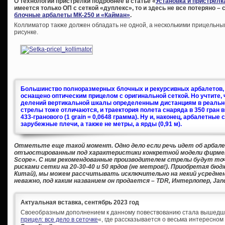
О технологии пристрелки подробнее в статье «
Установка и пристрелк
имеется только ОП с сеткой «дуплекс», то и здесь не все потеряно –
блочные арбалеты МК-250 и «Кайман»
.
Коллиматор также должен обладать не одной, а несколькими прицельным
рисунке.
Большинство полноразмерных блочных и рекурсивных арбалетов, д
оснащено оптическим прицелом с оригинальной сеткой.
Но учтите, 
делений вертикальной шкалы определенным дистанциям в реально
стрелы тоже отличаются, и траектория полета снаряда в 350 гран 
433-гранового (1 grain = 0,0648 грамма). Ну и, наконец, арбалетны
зарубежные плечи, а также не метры, а ярды (0,91 м).
Отметьте еще такой момент. Одно дело если речь идет об арбале
отъюстированным под характеристики конкретной модели фирменны
Scope». С ним рекомендованные производителем стрелы будут то
рисками сетки на 20-30-40 и 50 ярдов (не метров!). Приобретая б
Китай), мы можем рассчитывать исключительно на некий усреднен
неважно, под каким названием он продается – TDR, Интерлопер, Jand
Актуальная вставка, сентябрь 2023 год
Своеобразным дополнением к данному повествованию стала вышедша
прицел: все дело в сеточке
«, где рассказывается о весьма интересно