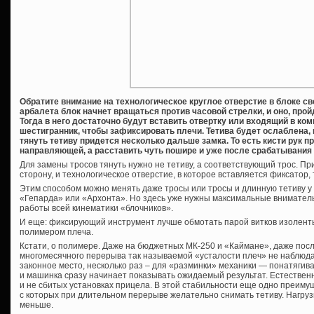
Обратите внимание на технологическое круглое отверстие в блоке св
арбалета блок начнет вращаться против часовой стрелки, и оно, прой
Тогда в него достаточно будут вставить отвертку или входящий в к
шестигранник, чтобы зафиксировать плечи. Тетива будет ослаблена, и
тянуть тетиву придется несколько дальше замка. То есть кисти рук п
направляющей, а расставить чуть пошире и уже после срабатывания
Для замены тросов тянуть нужно не тетиву, а соответствующий трос. Пр
сторону, и технологическое отверстие, в которое вставляется фиксатор,
Этим способом можно менять даже тросы или тросы и длинную тетиву у
«Гепарда» или «Архонта». Но здесь уже нужны максимальные вниматель
работы всей кинематики «блочников».
И еще: фиксирующий инструмент лучше обмотать парой витков изоленты
полимером плеча.
Кстати, о полимере. Даже на бюджетных МК-250 и «Каймане», даже пос
многомесячного перерыва так называемой «усталости плеч» не наблюда
законное место, несколько раз – для «разминки» механики — понатягива
и машинка сразу начинает показывать ожидаемый результат. Естественн
и не сбитых установках прицела. В этой стабильности еще одно преиму
с которых при длительном перерыве желательно снимать тетиву. Нагруз
меньше.