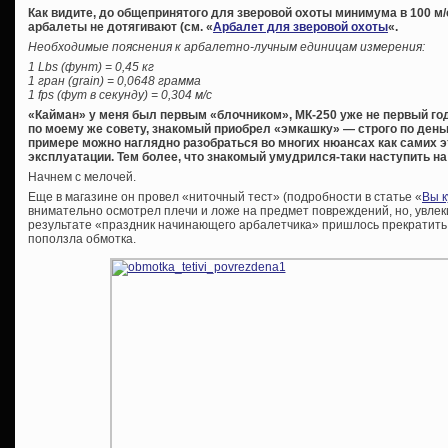
Как видите, до общепринятого для зверовой охоты минимума в 100 м
арбалеты не дотягивают (см. «
Арбалет для зверовой охоты
«.
Необходимые пояснения к арбалетно-лучным единицам измерения:
1 Lbs (фунт) = 0,45 кг
1 гран (grain) = 0,0648 грамма
1 fps (фут в секунду) = 0,304 м/с
«Кайман» у меня был первым «блочником», МК-250 уже не первый год 
по моему же совету, знакомый приобрел «эмкашку» — строго по день
примере можно наглядно разобраться во многих нюансах как самих э
эксплуатации. Тем более, что знакомый умудрился-таки наступить н
Начнем с мелочей.
Еще в магазине он провел «ниточный тест» (подробности в статье «
Вы к
внимательно осмотрел плечи и ложе на предмет повреждений, но, увлек
результате «праздник начинающего арбалетчика» пришлось прекратить
поползла обмотка.