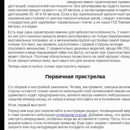
сведения имеют практическое примен
дистанций, показателей настильности. Все регулировки вы будете произ
пристреляв прицел «в крест» на 20 метров, а затем привязывая в памят
дистанциям 30, 40 и 50 метров. Если у вас оригинальный арбалетный 
неравном расстоянии от центра горизонтальные риски, следует учитыват
стандартные для зарубежья «правильные» плечи, а не наши ГОСТовские,
метрах, а в ярдах.
Есть еще одна характерная именно для арбалетов особенность. У неко
из них угол наклона прицела можно регулировать не только барабанчик
вертикальных поправок, но и механизмом грубой настройки самой приц
планки. Его винт, как правило, расположен с правой стороны колодки
спускового механизма. У сравнительно дешевых моделей, вроде МК-250,
выполнен в виде барашковой гайки (на фото), которая при транспортиро
может сбиться. Поэтому обязательно посмотрите на свой арбалет сбоку,
Если прицел клюнул вниз, выставьте его для начала горизонтально.
Теперь нам осталось только пристрелять прицел.
Первичная пристрелка
Со сборкой и настройкой закончили. Тетива, как правило, смазана воско
стрелы остается только нанести небольшой слой силиконовой смазки н
шумновато ходит предохранитель, капните внутрь немного нейтрального
защелку вперед-назад, не забыв в конце поставить ее в положении «вык
Итак, первый выстрел!
Перед ним еще раз перечитайте в инструкции раздел, посвященный ме
я тоже посвятил небольшую
отдельную статью
. Добавлю лишь, что арб
смотреть вперед-вниз, особенно когда вы вставляете стрелу. Пусть это н
вырабатывать столь полезную привычку. Еще одно: рядом с линией стр
заприте или под негодующие вопли посадите на поводок.