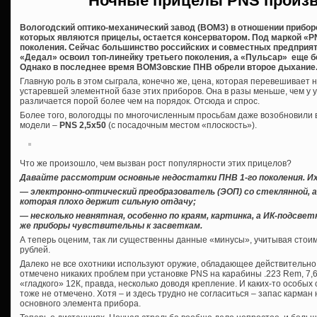
Ночные прицелы
PNS
произ
Вологодский оптико-механический завод (ВОМЗ) в отношении приборо
которых являются прицелы, остается консерватором. Под маркой «PN
поколения. Сейчас большинство российских и совместных предприят
«Дедал» освоил топ-линейку третьего поколения, а «Пульсар» еще
Однако в последнее время ВОМЗовские ПНВ обрели второе дыхание
Главную роль в этом сыграла, конечно же, цена, которая перевешивает 
устаревшей элементной базе этих приборов. Она в разы меньше, чем у ус
различается порой более чем на порядок. Отсюда и спрос.
Более того, вологодцы по многочисленным просьбам даже возобновили в
модели –
PNS 2,5х50
(с посадочным местом «плоскость»).
Что же произошло, чем вызван рост популярности этих прицелов?
Давайте рассмотрим основные недостатки ПНВ 1-го поколения. Их
— электронно-оптический преобразователь (ЭОП) со стеклянной, а 
которая плохо держит сильную отдачу;
— несколько невнятная, особенно по краям, картинка, а ИК-подсве
же приборы чувствительны к засветкам.
А теперь оценим, так ли существенны данные «минусы», учитывая стоимос
рублей.
Далеко не все охотники используют оружие, обладающее действительно 
отмечено никаких проблем при установке PNS на карабины .223 Rem, 7,62
«гладкого» 12К, правда, несколько доводя крепление. И каких-то особы
тоже не отмечено. Хотя – и здесь трудно не согласиться – запас карман
основного элемента прибора.