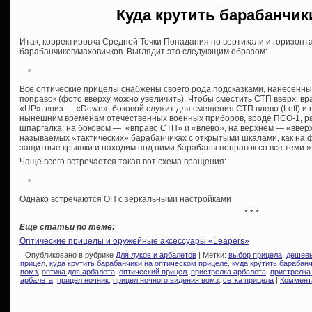
Куда крутить барабанчик
Итак, корректировка Средней Точки Попадания по вертикали и горизон
барабанчиков/маховичков. Выглядит это следующим образом:
Все оптические прицелы снабжены своего рода подсказками, нанесенны
поправок (фото вверху можно увеличить). Чтобы сместить СТП вверх, в
«UP», вниз — «Down», боковой служит для смещения СТП влево (Left) и вп
нынешним временам отечественных военных приборов, вроде ПСО-1, р
шпаргалка: на боковом — «вправо СТП» и «влево», на верхнем — «вверх 
называемых «тактических» барабанчиках с открытыми шкалами, как на 
защитные крышки и находим под ними барабаны поправок со все теми ж
Чаще всего встречается такая вот схема вращения:
Однако встречаются ОП с зеркальными настройками
* * *
Еще статьи по теме:
Оптические прицелы и оружейные аксессуары «Leapers»
Опубликовано в рубрике
Для луков и арбалетов
| Метки:
выбор прицела
,
дешевы
прицел
,
куда крутить барабанчики на оптическом прицеле
,
куда крутить барабан
вомз
,
оптика для арбалета
,
оптический прицел
,
пристрелка арбалета
,
пристрелка
арбалета
,
прицел ночник
,
прицел ночного видения вомз
,
сетка прицела
|
Коммент