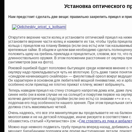
Установка оптического п
Нам предстоит сделать две вещи: правильно закрепить прицел и прис
Открутите верхние части колец и установите оптический прицел на нижн
установите верхние части колец и наживите их так, чтобы труба прицела
кольца с прицелом на планку Вивера (если она есть) или так называемый
крепежные гайки. В общем и целом вам необходимо сделать полноценную 
положить щеку на гребень приклада и прицелиться, словом, все то, что 
длинноствольного оружия. В этом положении расстояние от окуляра при
сантиметров (как на фото).
Роковой ошибкой будет поголовно бытующее среди новичков мнение о то
окуляру надо прикладываться чуть не вплотную. Есть даже такое поняти
«синдром начинающего снайпера» — фиолетовый ореол вокруг ведущего
Он характерен в основном для любителей мощной пневматики, но и арба
особенно если приклад не плотно прижат к плечу, может взбрыкнуть.
Теперь наведем прицел на стену стоящего напротив дома или, даже луч
синее небо (ни в коем случае не на солнце!) и покрутим первое на окуля
колечко диоптрической подстройки (если оно есть) со знаками «+» и «-»,
подогнав его под особенности нашего зрения. При этом прицельная сет
должна стать максимально четкой.
Очень надеюсь, что все эти манипуляции вы проделываете не на балкон
многоэтажки и не на детской площадке, иначе рискуете в соответствии с
обзавестись статьей «Хулиганство» (см. «
Где стрелять из лука и арбале
Можно еще немного подвигать трубу прицела вперед-назад, добиваясь л
мешают барабанчики поправок или другие выступающие детали, придетс