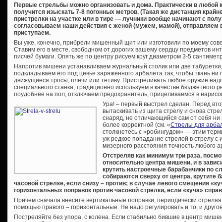
Первые стрельбы можно организовать и дома. Практически в любой 
получится изыскать 7-8 погонных метров. (Такая же дистанция крайн
пристрелки на участке или в тире — лучники вообще начинают с полу
согласовываем наши действия с женой (мужем, мамой), отправляем 
приступаем.
Вы уже, конечно, прибрели мишенный щит или изготовили по моему сове
Ставим его в месте, свободном от дорогих вашему сердцу предметов инт
писчей бумаги. Опять же по центру рисуем круг диаметром 3-5 сантиметр
Напротив мишени устанавливаем журнальный столик или две табуретки, 
подкладываем его под цевье заряженного арбалета так, чтобы ткань ни 
движущиеся тросы, плечи или тетиву. Пристреливать любое оружие надо
специального станка, традиционно используем в качестве бюджетного 
поудобнее на пол, отключаем предохранитель, прицеливаемся в нарисов
Ура! – первый выстрел сделан. Перед в
вытаскивать из щита стрелу и снова стре
снаряд, не отличающийся сам от себя ни 
более корректной (см. «
Стрелы для арба
столкнетесь с «робингудом» — этим терм
уж редкое попадание стрелой в стрелу с 
мизерного расстояния точность любого а
Отстреляв как минимум три раза, посмо
относительно центра мишени, и в завис
крутить настроечные барабанчики по 
собираются сверху от центра, крутите 
часовой стрелке, если снизу – против; в случае левого смещения «к
горизонтальных поправок против часовой стрелки, если «куча» справ
Причем сначала внесите вертикальные поправки, периодически стреляя и
помощью правого – горизонтальные. Не надо регулировать и то, и друго
Постреляйте без упора, с колена. Если стабильно бившие в центр мишен