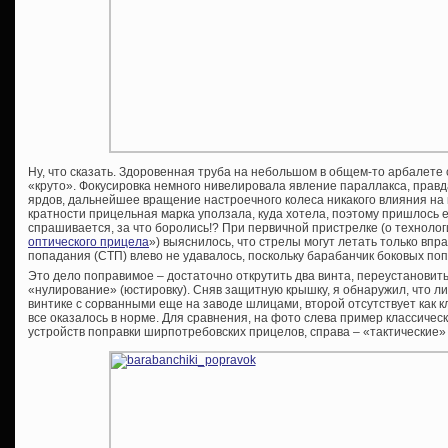
Ну, что сказать. Здоровенная труба на небольшом в общем-то арбалете
«круто». Фокусировка немного нивелировала явление параллакса, правда
ярдов, дальнейшее вращение настроечного колеса никакого влияния на 
кратности прицельная марка уползала, куда хотела, поэтому пришлось е
спрашивается, за что боролись!? При первичной пристрелке (о технологи
оптического прицела
») выяснилось, что стрелы могут летать только вп
попадания (СТП) влево не удавалось, поскольку барабанчик боковых поп
Это дело поправимое – достаточно открутить два винта, переустановить
«нулирование» (юстировку). Сняв защитную крышку, я обнаружил, что л
винтике с сорванными еще на заводе шлицами, второй отсутствует как кла
все оказалось в норме. Для сравнения, на фото слева пример классиче
устройств поправки ширпотребовских прицелов, справа – «тактические»