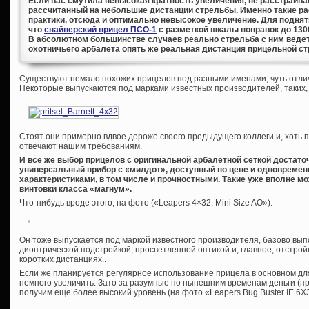
Если вас смутила невысокая кратность увеличения, не расстраивайт
рассчитанный на небольшие дистанции стрельбы. Именно такие р
практики, отсюда и оптимально невысокое увеличение. Для подня
что
снайперский прицел ПСО-1
с разметкой шкалы поправок до 1300
В абсолютном большинстве случаев реально стрельба с ним ведет
охотничьего арбалета опять же реальная дистанция прицельной ст
Существуют немало похожих прицелов под разными именами, чуть отличн
Некоторые выпускаются под марками известных производителей, таких, к
Стоят они примерно вдвое дороже своего предыдущего коллеги и, хоть 
отвечают нашим требованиям.
И все же выбор прицелов с оригинальной арбалетной сеткой достато
универсальный прибор с «милдот», доступный по цене и одновреме
характеристиками, в том числе и прочностными. Такие уже вполне м
винтовки класса «магнум».
Что-нибудь вроде этого, на фото («Leapers 4×32, Mini Size AO»).
Он тоже выпускается под маркой известного производителя, базово вып
диоптрической подстройкой, просветленной оптикой и, главное, отстрой
коротких дистанциях..
Если же планируется регулярное использование прицела в основном дл
немного увеличить. Зато за разумные по нынешним временам деньги (п
получим еще более высокий уровень (на фото «Leapers Bug Buster IE 6X