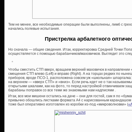
Тем не менее, все необходимые операции были выполнены, лимб с грех
начались полевые испытания.
Пристрелка арбалетного оптиче
Но сначала — общие сведения. Итак, корректировка Средней Точки Поп
осуществляется с помощью барабанчиков/маховичков. Выглядит это сл
Чтобы сместить СТП вверх, вращаем верхний маховичок в направлении 
смещения СТП влево (Left) и вправо (Right). А на торцах редких по ны
приборов, вроде ПСО-1, расположена совсем уж «школьная» шпаргалка:
на верхнем — «вверх СТП» и «вниз». Если речь идет не о так называемы
открытыми шкалами, как на фото, то перед настройкой отвинчиваем за
барабаны поправок со все теми же знакомыми нам надписями .
Итак, все мои мишени остались на даче – они для гостей, сам я по «бум
привычно обошлись листками формата А4 с нарисованным карандашом 
тоже был оперативно изготовлен из коробки из-под «микроволновки» (
«А