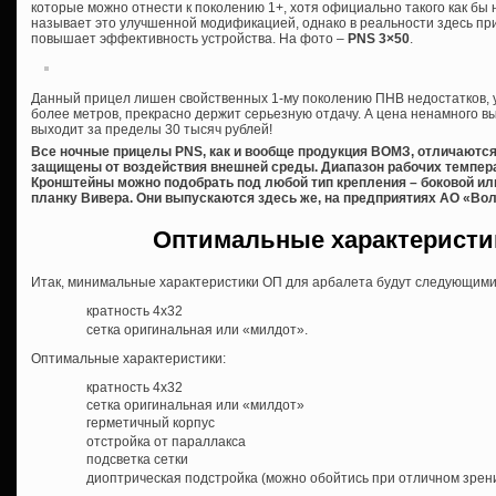
которые можно отнести к поколению 1+, хотя официально такого как бы
называет это улучшенной модификацией, однако в реальности здесь пр
повышает эффективность устройства. На фото –
PNS 3×50
.
Данный прицел лишен свойственных 1-му поколению ПНВ недостатков, у
более метров, прекрасно держит серьезную отдачу. А цена ненамного выш
выходит за пределы 30 тысяч рублей!
Все ночные прицелы PNS, как и вообще продукция ВОМЗ, отличаютс
защищены от воздействия внешней среды. Диапазон рабочих температу
Кронштейны можно подобрать под любой тип крепления – боковой или
планку Вивера. Они выпускаются здесь же, на предприятиях АО «Вол
Оптимальные характеристи
Итак, минимальные характеристики ОП для арбалета будут следующими
кратность 4х32
сетка оригинальная или «милдот».
Оптимальные характеристики:
кратность 4х32
сетка оригинальная или «милдот»
герметичный корпус
отстройка от параллакса
подсветка сетки
диоптрическая подстройка (можно обойтись при отличном зрен