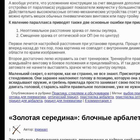
А вообще учтите, что усложнение конструкции за счет введения дополн
отстройка от параллакса) ухудшают показатели живучести у большинст
Действительно высококлассные оптико-механические устройства стоят у
можно купить мешок обычных пневматических винтовок или пару-тройку
К явлению параллакса приводят также две основные ошибки при при
Неоптимальное расстояние зрачка от линзы окуляра.
Смещение зрачка от оптической оси ОП (не по центру)
Первое лечится настройкой расстояния при установке прицела. Проще 
вперед-назад до тех пор, пока картинка не совпадет с внутренним диам
области по краям изображения.
Второе достаточно легко исправить за счет тренировок. Тренируйте пра
вскидывайте винтовку в боевое положения и прицеливайтесь. И так десят
автомате не начнете выставлять зрачок четко по центру окуляра.
Маленький секрет, о котором, как ни странно, не все знают. Присмотр
стендовиков. Они заранее наклоняют голову в позицию, которую она 
вскидывают оружие, и гребень приклада просто занимает свою посто
двигать головой, стараясь найти правильное положение, уже не нужн
Опубликовано в рубрике
Практика: стреляем и обслуживаем
| Метки:
выбор пр
оптика для пневматики
,
оптический прицел
,
пристрелка арбалета
,
пристрелка оп
прицел для арбалета
,
прицел для пневматики
|
4 комментария »
«Золотая середина»: блочные арбале
|
Автор:
ingewarr
Эти арбалеты бюджетного сегмента, произведенные тайваньской ко