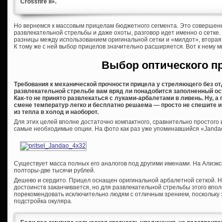
Crossfire II».
Но вернемся к массовым прицелам бюджетного сегмента. Это совершенно
развлекательной стрельбы и даже охоты, разговор идет именно о сетке.
разницы между использованием оригинальной сетки и «милдот», вторая
К тому же с ней выбор прицелов значительно расширяется. Вот к нему м
Выбор оптического п
Требования к механической прочности прицела у стреляющего без от
развлекательной стрельбе вам вряд ли понадобится заполненный о
Как-то не принято развлекаться с луками-арбалетами в ливень. Ну, а
смене температур легко и бесплатно решаема — просто не спешите и
из тепла в холод и наоборот.
Для этих целей вполне достаточно компактного, сравнительно простого
самые необходимые опции. На фото как раз уже упоминавшийся «Janda
Существует масса полных его аналогов под другими именами. На Алиэкс
полторы-две тысячи рублей.
Дешево и сердито. Прицел оснащен оригинальной арбалетной сеткой. Н
достоинств заканчивается, но для развлекательной стрельбы этого впол
порекомендовать исключительно людям с отличным зрением, поскольку 
подстройка окуляра.