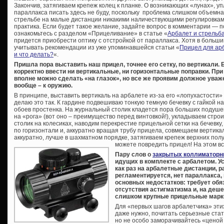
Закончив, затягиваем крепеж колец к планке. О возникающих «лунах», 
параллакса писать здесь не буду, поскольку проблема слишком объемн
стрельбе на малые дистанции никакими наличествующими регулировкам
практика. Если будет такое желание, задайте вопрос в комментарии — п
ознакомьтесь с разделом «Прицеливание» в статье «
Арбалет и стрельба
придется приобрести оптику с отстройкой от параллакса. Хотя в больши
учитывать рекомендации из уже упоминавшейся статьи «
Прицел для ар
и что делать?
«.
Пришла пора выставить наш прицел, точнее его сетку, по вертикали. 
корректно ввести ни вертикальные, ни горизонтальные поправки. Пр
вполне можно сделать «на глазок», но все же проявим должное уваж
вообще – к оружию.
В принципе, выставить вертикаль на арбалете из-за его «лопухастости» 
делаю это так. К гардине подвешиваю тонкую темную бечевку с гайкой н
обоев простенка. На журнальный столик кладется пора больших подушек,
на «рога» (вот оно – преимущество перед винтовкой!), укладываем стро
столик на колесиках, наводим перекрестие прицельной сетки на бечевку
по горизонтали и, аккуратно вращая трубу прицела, совмещаем вертикал
аккуратно, лучше в шахматном порядке, затягиваем крепеж верхних пол
можете повредить прицел! На этом вс
Пару слов о
закрытых коллиматорн
идущих в комплекте с арбалетом. У
как раз на арбалетные дистанции, р
регламентируется, нет параллакса,
основных недостатков: требует обя
отсутствия астигматизма и, на деш
слишком крупные прицельные марк
Для «первых шагов арбалетчика» эти
даже нужно, почитать серьезные стат
но не особо заморачивайтесь «ценой 