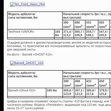
Модель арбалета/
Начальная скорость fps / м.с., 
сила натяжения, lbs
выстрелам)
390
408
433
450
2
3
4
5
гран
гран
грана
гран
TenPoint «VAPOR»
165
371,4 /
360,7 /
354,7 /
347,4 /
lbs
113,2
109,9
108,1
105,9
Отдадим должное и другим производителям, многие из моделей которых 
блочниках, то практически все полноразмерные арбалеты по скоростны
для зверовой охоты.
На фото – Barnett «GHOST 410».
Модель арбалета/
Начальная скорость fps / м.с., 
сила натяжения, lbs
выстрелам)
390
408
433
450
2
3
4
5
гран
гран
грана
гран
Barnett «Ghost 410»
185 lbs
406,6 /
397,1 /
385,8 /
379,9 /
123,9
121,0
117,6
115,8
Цифры в названии отражают скорость стрелы: 410 футов в секунду, или 
тысячного рубежа. Модель «Penetrator», выдающая под 110 м/с, еще де
около 25-27 тысяч рублей.