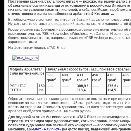
Постепенно картина стала проясняться — похоже, мы имели дело с т
объективные оценки изделий этих компаний в российском Интернете н
них вполне успешно «охотят» и оленей, и кабанов. Может, проблемы
отечественного рынка ослабленных арбалетов? Кто знает…
В любом случае участники тех интернет-баталий дружно не подвергали 
Ну, хоть кто-то остался вне подозрений, жаль только, что машинки этой 
Кроме упомянутых брендов, на российском рынке в незначительных объ
производители, как PSE, «Bowtech», «Winchester», «Darton». И если по
бюджетном сегменте, то, например, изделия «PSE Archery» выделяются ка
характеристикам.
На фото внизу модель «TAC Elite».
Модель арбалета/
Начальная скорость fps / м.с., при весе стрелы
сила натяжения, lbs
390
408
433
450
470
485
2
3
4
5
6
гран
гран
грана
гран
гран
гран
PSE «TAC
150
——
——
388,9 /
——
375,6 /
——
ELITE»
lbs
118,4
114,5
Обратите внимание на выдающиеся скоростные показатели при скромно
основном за счет за счет гигантского – 45 см – рабочего хода тетивы. 
жесткими стрелами. Стоимость дополнительных плеч соответствует клас
арбалет обойдется примерно в 160 тысяч рублей.
Для ходовой охоты я бы использовать «ТАС Elite» не рекомендовал 
стрелять из засидки одно удовольствие, хоть по слонам, благо мощь 
появился куда более компактный его конкурент — абсолютно уникаль
механике,
арбалет «Ravin R9»
(на фото внизу), выдающий 400-граново