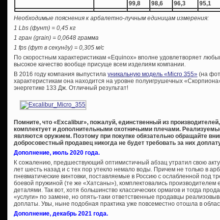
99,8
98,6
96,3
95,1
Необходимые пояснения к арбалетно-лучным единицам измерения:
1 Lbs (фунт) = 0,45 кг
1 гран (grain) = 0,0648 грамма
1 fps (фут в секунду) = 0,305 м/с
По скоростным характеристикам «Equinox» вполне удовлетворяет любым
высокое качество вообще присуще всем изделиям компании.
В 2016 году компания выпустила
уникальную модель «Micro 355»
(на фот
характеристикам она находится на уровне полуигрушечных «Скорпиона» 
энергетике 133 Дж. Отличный результат!
Помните, что «Excalibur», пожалуй, единственный из производителе
комплектует и дополнительными охотничьими плечами. Реализуемые 
являются оружием. Поэтому при покупке обязательно обращайте вни
добросовестный продавец никогда не будет требовать за них доплату
Дополнение, июль 2020 года.
К сожалению, предшествующий оптимистичный абзац утратил свою акту
лет шесть назад и с тех пор утекло немало воды. Причем не только в ар
пневматические винтовки, поставляемые в Россию с ослабленной под т
боевой пружиной (те же «Хатсаны»), комплектовались производителе
деталями. Так вот, хотя большинство классических ормагов и тогда про
«услуги» по замене, но опять-таки ответственные продавцы реализовы
доплаты. Увы, ныне подобная практика уже повсеместно отошла в облас
Дополнение, декабрь 2021 года.