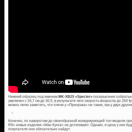
Нижний образец под именем
MK-XB25 «Specter»
посерьезнее собратьев
увеличен с 26,7 см до 30,5, в результате чего скорость возросла до 260 fp
можно легко заметить, что плечи у «Призрака» не такие, как у двух дру
Конечно, по наворотам до своеобразной конкурирующей топ-модели сре
R9» новые изделия «Ман Кунга» не дотягивают. Однако, и цена у них буд
покупателя они обязательно найдут.