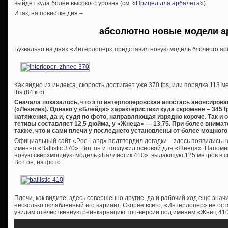
выйдет куда более высокого уровня (см. «
Прицел для арбалета
«).
Итак, на повестке дня –
абсолютно новые модели а
Буквально на днях «Интерлопер» представил новую модель блочного а
Как видно из индекса, скорость достигает уже 370 fps, или порядка 113 
lbs (84 кгс).
Сначала показалось, что это интерлоперовская ипостась анонсирова
(«Лезвие»). Однако у «Блейда» характеристики куда скромнее – 345 f
натяжения, да и, судя по фото, направляющая изрядно короче. Так и 
тетивы составляет 12,5 дюйма, у «Жнеца» — 13,75. При более вним
также, что и сами плечи у последнего установлены от более мощного «
Официальный сайт «Poe Lang» подтвердил догадки – здесь появились но
именно «Ballistic 370». Вот он и послужил основой для «Жнеца». Напом
новую сверхмощную модель «Баллистик 410», выдающую 125 метров в секу
Вот он, на фото:
Плечи, как видите, здесь совершенно другие, да и рабочий ход еще знач
несколько ослабленный его вариант. Скорее всего, «Интерлопер» не ост
увидим отечественную реинкарнацию топ-версии под именем «Жнец 410