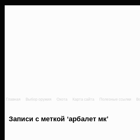
Главная
Выбор оружия
Охота
Карта сайта
Полезные ссылки
В
Записи с меткой ‘арбалет мк’