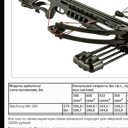
Модель арбалета/
Начальная скорость fps / м.с., 
сила натяжения, lbs
выстрелам)
390
408
433
450
2
3
4
5
гран
гран
грана
гран
ManKung MK-380
175
356,8 /
349,9 /
343,2 /
339,2 /
lbs
108,7
106,6
104,6
103,4
Все они по своим характеристикам прекрасно подходят для зверовой ох
10000 рублей.