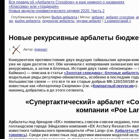
Вся правда об «Арбалете Crossbow» и еще немного о названиях
«Классика» или «традиция»
Новые модели пневматического оружия 2020. Часть 2
Опубликовано в рубрике
Выбор арбалета
| Метки:
арбалет
,
арбалет crossbow
,
а
мк
,
выбор арбалета
,
недорогие арбалеты
,
оружие арбалет
|
1 комментарий »
Новые рекурсивные арбалеты бюджет
|
Автор:
ingewarr
Конкурентное противостояние двух ведущих тайваньских арчери-ком
уже не один десяток лет. Обе начинали с копирования заокеанских м
рекурсивных, а затем и блочных. История двух таких «близнецов» —
Кайман») — описана в статье
«Золотая середина»: блочные арбалеты
модельные ряды регулярно обновлялись, особенно в последние годы
большинстве своем — это все те же старые добрые МК-120/150/180 и 
известные как «Интерлопер Скорпион» (см. «
Компактный рекурсив
«)
наконец, добрались и до этого сегмента.
«Супертактический» арбалет «Co
компании «Poe La
Арбалеты под брендом «EK» появились совсем-совсем недавно, точн
голландском городе Эйндховен компания «EK Archery Research» яв
известного тайваньского производителя «Poe Lang» (см.
Арбалеты «P
торопясь
). Среди уже известных под другими именами моделей нельз