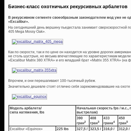
Бизнес-класс охотничьих рекурсивных арбалетов
В рекурсивном сегменте своеобразным законодателем мод уже не од
«Excalibur».
На сегодняшний день вершину пьедестала занимает сверхскоростной по 
405 Mega Mossy Oak».
Как по скорости, так и по цене он находится на уровне дорогих американс
не столь шустрые, но весьма впечатляющие по характеристикам модели
«Excalibur Matrix 380 XTRA» и его младший брат «Matrix 355 XTRA» (на ф
Впрочем, и они перешагивают 100-тысячный рубеж.
Значительно дешевле стоят отлично себя зарекомендовавшие на охоте 
Модель арбалета/
Начальная скорость fps / м.с.,
сила натяжения, lbs
выстрелам)
390
408
433
450
2
3
4
5
гран
гран
грана
гран
Excalibur «Equinox»
225 lbs
327,5 /
323,5 /
316,0 /
312,0 /