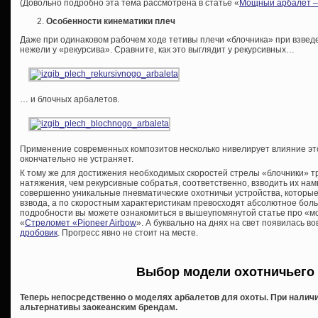
(Довольно подробно эта тема рассмотрена в статье «
Мощный арбалет – 
Особенности кинематики плеч
Даже при одинаковом рабочем ходе тетивы плечи «блочника» при взведе
нежели у «рекурсива». Сравните, как это выглядит у рекурсивных…
… и блочных арбалетов.
Применение современных композитов несколько нивелирует влияние это
окончательно не устраняет.
К тому же для достижения необходимых скоростей стрелы «блочники» т
натяжения, чем рекурсивные собратья, соответственно, взводить их нам
совершенно уникальные пневматические охотничьи устройства, которые
взвода, а по скоростным характеристикам превосходят абсолютное бол
подробности вы можете ознакомиться в вышеупомянутой статье про «мо
«
Стреломет «Pioneer Airbow
». А буквально на днях на свет появилась 
дробовик
. Прогресс явно не стоит на месте.
Выбор модели охотничьего
Теперь непосредственно о моделях арбалетов для охоты. При налич
альтернативы заокеанским брендам.