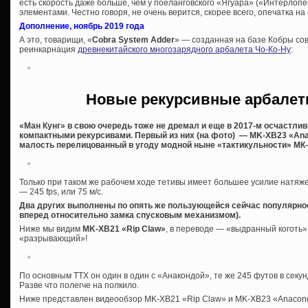
есть скорость даже больше, чем у поеланговского «Ягуара» («Интерлоп
элементами. Честно говоря, не очень верится, скорее всего, опечатка 
Дополнение, ноябрь 2019 года
А это, товарищи, «
Cobra System Adder
» — созданная на базе Кобры со
реинкарнация
древнекитайского многозарядного арбалета Чо-Ко-Ну
:
Новые рекурсивные арбалет
«Ман Кунг» в свою очередь тоже не дремал и еще в 2017-м осчастли
компактными рекурсивами. Первый из них (на фото) — MK-XB23 «Ana
малость перелицованный в угоду модной ныне «тактикульности» МК-
Только при таком же рабочем ходе тетивы имеет большее усилие натяжен
— 245 fps, или 75 м/с.
Два других выполнены по опять же пользующейся сейчас популярно
вперед относительно замка спусковым механизмом).
Ниже мы видим
MK-XB21 «Rip Claw»
, в переводе — «выдранный коготь»
«разрывающий»!
По основным ТТХ он один в один с «Анакондой», те же 245 футов в секу
Разве что полегче на полкило.
Ниже представлен видеообзор MK-XB21 «Rip Claw» и MK-XB23 «Anacon