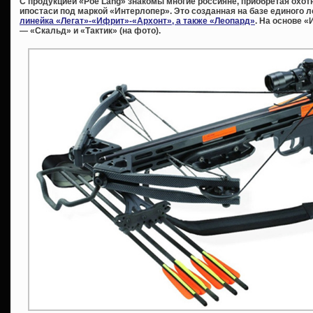
С продукцией «
Poe
Lang» знакомы многие россияне, приобретая охот
ипостаси под маркой «Интерлопер». Это созданная на базе единого
линейка «Легат»-«Ифрит»-«Архонт», а также «Леопард»
. На основе 
— «Скальд» и «Тактик» (на фото).