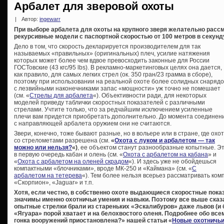
Арбалет для зверовой охоты
|
Автор:
ingewarr
При выборе арбалета для охоты на крупного зверя желательно рас
рекурсивные модели с паспортной скоростью от 100 метров в секунд
Дело в том, что скорость декларируется производителем для так
называемых «правильных» (оригинальных) плеч, усилие натяжения
которых может более чем вдвое превосходить законные для России
ГОСТовские (43 кгс/95 lbs). В рекламно-маркетинговых целях она дается,
как правило, для самых легких стрел (ок. 350 гран/23 грамма в сборе),
поэтому при использовании на реальной охоте более солидных снарядо
с лезвийными наконечниками запас «мощности» уж точно не помешает
(см. «
Стрелы для арбалета
«). Объективности ради, для некоторых
моделей приведу таблички скоростных показателей с различными
стрелами. Учтите только, что за редчайшим исключением усиленные
плечи вам придется приобретать дополнительно. До момента соединен
с направляющей арбалета оружием они не считаются.
Звери, конечно, тоже бывают разные, но в вольере или в стране, где охо
со стрелометами разрешена (см.
«
Охота с луком и арбалетом — так
можно или нельзя?
«)
, ее объектом станут разнообразные копытные. Э
в первую очередь кабан и олень (см. «
Охота с арбалетом на кабана
» и
«
Охота с арбалетом на оленей скрадом
«). И здесь уже не обойдешься
компактными «блочниками», вроде МК-250 и «Каймана» (см. «
С
арбалетом на тетерева
«). Тем более нельзя всерьез рассматривать ко
«Скорпион», «Jaguar» и т.п.
Хотя, если честно, в собственно охоте выдающиеся скоростные показ
значимы именно охотничьи умения и навыки. Поэтому все выше сказ
опытные стрелки брали из стареньких «Эскалибуров» даже львов (и б
«Ягуара» порой хватает и на белохвостого оленя. Подробнее обо все
гонка вооружений приостановлена?» нашей статьи «
Новые охотничьи