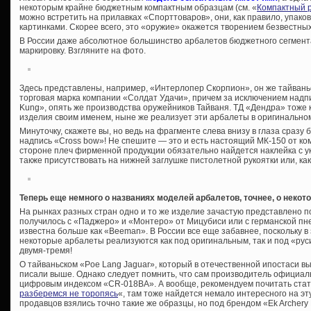
некоторым крайне бюджетным компактным образцам (см. «
Компактный 
можно встретить на прилавках «Спорттоваров», они, как правило, упак
картинками. Скорее всего, это «оружие» окажется творением безвестны
В России даже абсолютное большинство арбалетов бюджетного сегмен
маркировку. Взгляните на фото.
Здесь представлены, например, «Интерлопер Скорпион», он же тайвань
торговая марка компании «Солдат Удачи», причем за исключением надпи
Kung», опять же производства оружейников Тайваня. ТД «Дендра» тоже 
изделия своим именем, ныне же реализует эти арбалеты в оригинально
Минуточку, скажете вы, но ведь на фрагменте слева внизу в глаза сразу
надпись «Cross bow»! Не спешите — это и есть настоящий МК-150 от ко
стороне плеч фирменной продукции обязательно найдется наклейка с у
также присутствовать на нижней заглушке пистолетной рукоятки или, как
Теперь еще немного о названиях моделей арбалетов, точнее, о некото
На рынках разных стран одно и то же изделие зачастую представлено п
получилось с «Паджеро» и «Монтеро» от Мицубиси или с германской пн
известна больше как «Beeman». В России все еще забавнее, поскольку 
некоторые арбалеты реализуются как под оригинальным, так и под «ру
двумя-тремя!
О тайваньском «Poe Lang Jaguar», который в отечественной ипостаси 
писали выше. Однако следует помнить, что сам производитель официал
цифровым индексом «CR-018BA». А вообще, рекомендуем почитать стат
разберемся не торопясь
«, там тоже найдется немало интересного на эту
продавцов взялись точно такие же образцы, но под брендом «Ek Archery