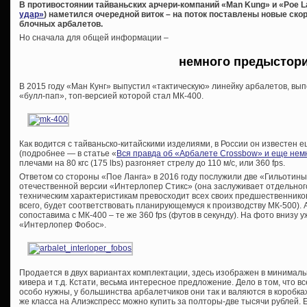
В противостоянии тайваньских арчери-компаний «Man Kung» и «Poe L
удар»
) наметился очередной виток – на поток поставлены новые с
блочных арбалетов.
Но сначала для общей информации –
немного предыстор
В 2015 году «Ман Кунг» выпустил «тактическую» линейку арбалетов, в
«булл-пап», топ-версией которой стал МК-400.
Как водится с тайваньско-китайскими изделиями, в России он известен е
(подробнее — в статье «
Вся правда об «Арбалете Crossbow» и еще нем
плечами на 80 кгс (175 lbs) разгоняет стрелу до 110 м/с, или 360 fps.
Ответом со стороны «Пое Ланга» в 2016 году послужили две «Гильотины»
отечественной версии «Интерлопер Стикс» (она заслуживает отдельного 
техническим характеристикам превосходит всех своих предшественников 
всего, будет соответствовать планирующемуся к производству МК-500). А
сопоставима с МК-400 – те же 360 fps (футов в секунду). На фото внизу
«Интерлопер Фобос».
Продается в двух вариантах комплектации, здесь изображен в минимальн
кивера и т.д. Кстати, весьма интересное предложение. Дело в том, что в
особо нужны, у большинства арбалетчиков они так и валяются в коробках
же класса на Алиэкспресс можно купить за полторы-две тысячи рублей. 