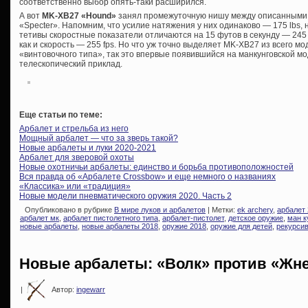
соответственно выбор опять-таки расширился.
А вот
MK-XB27 «Hound»
занял промежуточную нишу между описанными 
«Specter». Напомним, что усилие натяжения у них одинаково — 175 lbs,
тетивы скоростные показатели отличаются на 15 футов в секунду — 245 
как и скорость — 255 fps. Но что уж точно выделяет MK-XB27 из всего м
«винтовочного типа», так это впервые появившийся на манкунговской м
телескопический приклад.
Еще статьи по теме:
Арбалет и стрельба из него
Мощный арбалет — что за зверь такой?
Новые арбалеты и луки 2020-2021
Арбалет для зверовой охоты
Новые охотничьи арбалеты: единство и борьба противоположностей
Вся правда об «Арбалете Crossbow» и еще немного о названиях
«Классика» или «традиция»
Новые модели пневматического оружия 2020. Часть 2
Опубликовано в рубрике
В мире луков и арбалетов
| Метки:
ek archery
,
арбалет
арбалет мк
,
арбалет пистолетного типа
,
арбалет-пистолет
,
детское оружие
,
ман к
новые арбалеты
,
новые арбалеты 2018
,
оружие 2018
,
оружие для детей
,
рекурси
Новые арбалеты: «Волк» против «Жн
|
Автор:
ingewarr