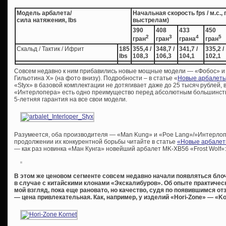
Модель арбалета/
Начальная скорость fps / м.с.,
сила натяжения, lbs
выстрелам)
390
408
433
450
2
3
4
5
гран
гран
грана
гран
Скальд / Тактик / Ифрит
185
355,4 /
348,7 /
341,7 /
335,2 /
lbs
108,3
106,3
104,1
102,1
Совсем недавно к ним прибавились новые мощные модели — «Фобос» и 
Гильотина Х» (на фото внизу). Подробности – в статье «
Новые арбалеты
«Styx» в базовой комплектации не дотягивает даже до 25 тысяч рублей, 
«Интерлопера» есть одно преимущество перед абсолютным большинств
5-летняя гарантия на все свои модели.
Разумеется, оба производителя — «Man Kung» и «Poe Lang»/»Интерлопе
продолжении их конкурентной борьбы читайте в статье
«Новые арбалет
— как раз новинка «Ман Кунга» новейший арбалет MK-XB56 «Frost Wolf»:
В этом же ценовом сегменте совсем недавно начали появляться блоч
в случае с китайскими клонами «Экскалибуров». Об опыте практическ
мой взгляд, пока еще рановато, но качество, судя по появившимся от
— цена привлекательная. Как, например, у изделий «Hori-Zone» — «Kor