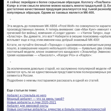
А сейчас перейдем к более серьезным образцам. Коллегу «ПоеЛанга
Kung» в этом смысле вполне можно назвать многострадальной :)). Ее
достаточно качественная продукция реализуется под тьмой разнообр
популярных образцов. Одним из таковых является МК-400.
Эта модель до появления МК-XB56 «Frost Wolf» по совокупности характ
производственных линеек. А теперь внимание: сам «Ман Кунг» именует е
греческий бог войны), компания «Солдат удачи» — «Yarrow Tango», еще
«Бластер». Вы думаете, это все? Наберите в окошке поисковика «арбал
всплывет еще и под этим именем наш добрый знакомый МК-400!
Кстати, не путайте блочный «Торнадо» с одноименным компактным рекур
пошло, в завершение нашего небольшого обзора — буквально два слова 
охотничьей модели, клоне знаменитого канадского «Эскалибур Эквинокс»
тремя названиями — «Ланселот», «Ranger Pro» и «Raptor»:
За исключением довольно старой, но заслуженно популярной модели «
является чуть ли не единственным представителем полноразмерных ре
сегмента в России.
Подробнее о нем мы постараемся рассказать в одной из статей.
Еще статьи по теме:
Арбалет и стрельба из него
Мощный арбалет — что за зверь такой?
Новые арбалеты и луки 2020-2021
Арбалет для зверовой охоты
Новые охотничьи арбалеты: единство и борьба противоположностей