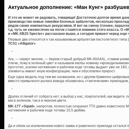
Актуальное дополнение: «Ман Кунг» разбуше
И это не может не радовать, товарищи! Достаточно долгое время дан
производство новые линейки блочных арбалетов, несколько прохла
рядов своих компактных рекурсивов. И вот на смену (точнее, паралл
т.д. чуть не ежемесячно на поток ставятся новинки этого класса. О 
и «MK-XB25 Specter» рассказано выше, а сегодня пришел черед еще ч
Первые два относятся к так называемым арбалетам пистолетного типа (
TCS1 «Alligator»
.
Ага, — скажут многие, — берем старый добрый MK-80A4AL, ставим универ
плечи, ложу в зеленый цвет и называем якобы новинку «крокодильчиком». 
прототип, усилии натяжения и рабочем ходе тетивы выдает уже не 160, а 
элементы имеют иную конфигурацию, чем и обусловлен прирост.
Еще одна модель под тем же названием, но с другим буквенно-цифров
вместо привычного рычага взвода обзавелась «тактическим» прикладом,
Других отличий от собрата нет, а выбор у нас, покупателей, как видите
как в зеленом, так и в черном цвете.
MK-177 «Squid»
, напротив, полностью сохранил ТТХ давно известного М
натяжения и рабочем ходе тетивы 10,5 дюйма.
Да и облик за исключением нового замка и рамочного приклада остался 