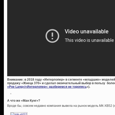
Внимание: в 2018 году «Интерлопер» в сегменте «младших» моделей
продажу «Жнеца 370» и сделал окончательный выбор в пользу более
«Poe Lang»/»Интерлопер»: разберемся не торопясь
«).
А что же «Ман Кунг»?
Вроде бы, совсем недавно компания вывела на рынок модель МК-ХВ52 (н