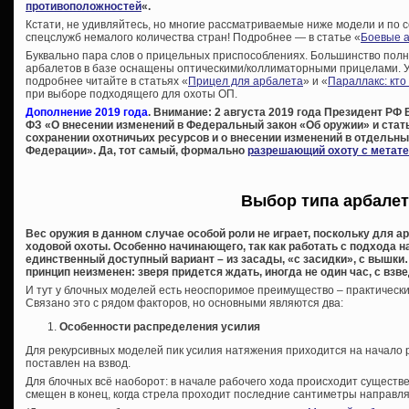
противоположностей
«.
Кстати, не удивляйтесь, но многие рассматриваемые ниже модели и по с
спецслужб немалого количества стран! Подробнее — в статье «
Боевые 
Буквально пара слов о прицельных приспособлениях. Большинство пол
арбалетов в базе оснащены оптическими/коллиматорными прицелами. У 
подробнее читайте в статьях «
Прицел для арбалета
» и «
Параллакс: кто
при выборе подходящего для охоты ОП.
Дополнение 2019 года
. Внимание: 2 августа 2019 года Президент РФ
ФЗ «О внесении изменений в Федеральный закон «Об оружии» и стать
сохранении охотничьих ресурсов и о внесении изменений в отдельн
Федерации». Да, тот самый, формально
разрешающий охоту с метат
Выбор типа арбалет
Вес оружия в данном случае особой роли не играет, поскольку для 
ходовой охоты. Особенно начинающего, так как работать с подхода 
единственный доступный вариант – из засады, «с засидки», с вышки…
принцип неизменен: зверя придется ждать, иногда не один час, с в
И тут у блочных моделей есть неоспоримое преимущество – практически
Связано это с рядом факторов, но основными являются два:
Особенности распределения усилия
Для рекурсивных моделей пик усилия натяжения приходится на начало р
поставлен на взвод.
Для блочных всё наоборот: в начале рабочего хода происходит существе
смещен в конец, когда стрела проходит последние сантиметры направл