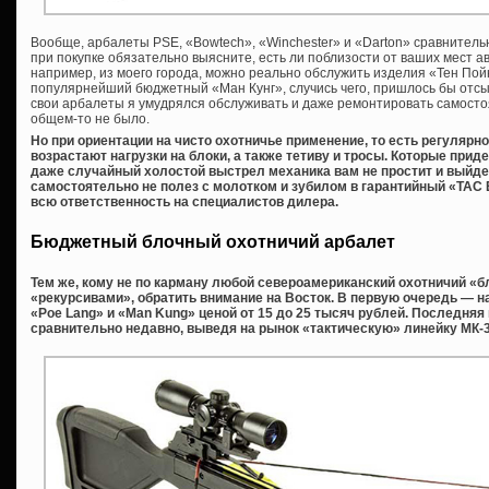
Вообще, арбалеты PSE, «Bowtech», «Winchester» и «Darton» сравнитель
при покупке обязательно выясните, есть ли поблизости от ваших мест 
например, из моего города, можно реально обслужить изделия «Тен По
популярнейший бюджетный «Ман Кунг», случись чего, пришлось бы отсыл
свои арбалеты я умудрялся обслуживать и даже ремонтировать самосто
общем-то не было.
Но при ориентации на чисто охотничье применение, то есть регулярн
возрастают нагрузки на блоки, а также тетиву и тросы. Которые прид
даже случайный холостой выстрел механика вам не простит и выйдет и
самостоятельно не полез с молотком и зубилом в гарантийный «
TAC
всю ответственность на специалистов дилера.
Бюджетный блочный охотничий арбалет
Тем же, кому не по карману любой североамериканский охотничий «бло
«рекурсивами», обратить внимание на Восток. В первую очередь — н
«Poe Lang» и «Man Kung» ценой от 15 до 25 тысяч рублей. Последня
сравнительно недавно, выведя на рынок «тактическую» линейку МК-36