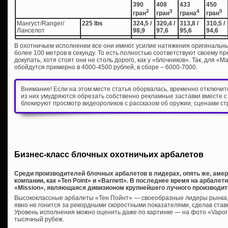
390
408
433
450
2
3
4
5
гран
гран
грана
гран
Мангуст/Ranger/
225 lbs
324,5 /
320,4 /
313,8 /
310,5 /
Ланселот
98,9
97,6
95,6
94,6
В охотничьем исполнении все они имеют усилие натяжения оригинальных
более 100 метров в секунду. То есть полностью соответствуют своему п
докупать, хотя стоят они не столь дорого, как у «блочников». Так, для «
обойдутся примерно в 4000-4500 рублей, в сборе – 6000-7000.
Внимание! Если на этом месте статья оборвалась, временно отключи
из них умудряются обрезать собственно рекламные заставки вместе с
блокируют просмотр видеороликов с рассказом об оружии, сценами ст
Бизнес-класс блочных охотничьих арбалетов
Среди производителей блочных арбалетов в лидерах, опять же, амер
компании, как «Ten Point» и «Barnett». В последнее время на арбал
«Mission», являющаяся дивизионом крупнейшего лучного производит
Высококлассные арбалеты «Тен Пойнт» — своеобразные лидеры рынка, в
явно не гонится за рекордными скоростными показателями, сделав ставк
Уровень исполнения можно оценить даже по картинке — на фото «Vapor
тысячный рубеж.