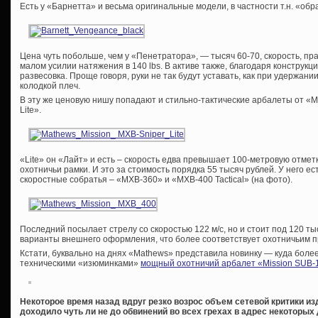
Есть у «Барнетта» и весьма оригинальные модели, в частности т.н. «об
Цена чуть побольше, чем у «Пенетратора», — тысяч 60-70, скорость, прав
малом усилии натяжения в 140 lbs. В активе также, благодаря конструкц
развесовка. Проще говоря, руки не так будут уставать, как при удержа
колодкой плеч.
В эту же ценовую нишу попадают и стильно-тактические арбалеты от «M
Lite».
«Lite» он «Лайт» и есть – скорость едва превышает 100-метровую отмет
охотничьи рамки. И это за стоимость порядка 55 тысяч рублей. У него ес
скоростные собратья – «MXB-360» и «MXB-400 Tactical» (на фото).
Последний посылает стрелу со скоростью 122 м/с, но и стоит под 120 
варианты внешнего оформления, что более соответствует охотничьим 
Кстати, буквально на днях «Mathews» представила новинку — куда бол
техническими «изюминками»
мощный охотничий арбалет «Mission SUB-
Некоторое время назад вдруг резко возрос объем сетевой критики из
доходило чуть ли не до обвинений во всех грехах в адрес некоторых