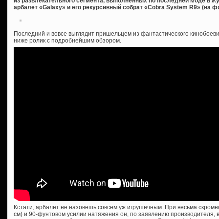
из развлекательного сегмента, выполненных по последней моде в жу
арбалет «Galaxy» и его рекурсивный собрат «Cobra System R9» (на фо
Последний и вовсе выглядит пришельцем из фантастического кинобоеви
ниже ролик с подробнейшим обзором.
Кстати, арбалет не назовешь совсем уж игрушечным. При весьма скромн
см) и 90-фунтовом усилии натяжения он, по заявлению производителя, вы