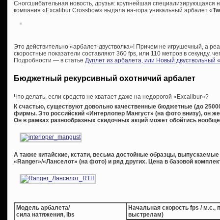
Сногсшибательная новость, друзья: крупнейшая специализирующаяся н
компания «Excalibur Crossbow» выдала на-гора уникальный арбалет «
Tw
Это действительно «арбалет-двустволка»! Причем не игрушечный, а реа
скоростные показатели составляют 360 fps, или 110 метров в секунду, че
Подробности — в статье
Дуплет из арбалета, или Новый двуствольный 
Бюджетный рекурсивный охотничий арбалет
Что делать, если средств не хватает даже на недорогой «Excalibur»?
К счастью, существуют довольно качественные бюджетные (до 2500
фирмы. Это российский «Интерлопер Мангуст» (на фото внизу), он же
Он в рамках разнообразных скидочных акций может обойтись вообще 
А также китайские, кстати, весьма достойные образцы, выпускаемы
«Ranger»/«Ланселот» (на фото) и ряд других. Цена в базовой комплек
Модель арбалета/
Начальная скорость fps / м.с.,
сила натяжения, lbs
выстрелам)