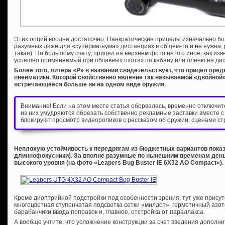
Этих опций вполне достаточно. Панкратические прицелы изначально бо
разумных даже для «супермагнума» дистанциях в общем-то и не нужна, р
такая). По большому счету, прицел на верхнем фото не что иное, как из
успешно применяемый при облавных охотах по кабану или оленю на дис
Более того, литера «P» в названии свидетельствует, что прицел пре
пневматики. Которой свойственно явление так называемой «двойной»
встречающееся больше ни на одном виде оружия.
Внимание! Если на этом месте статья оборвалась, временно отключи
из них умудряются обрезать собственно рекламные заставки вместе с
блокируют просмотр видеороликов с рассказом об оружии, сценами ст
Неплохую устойчивость к передрягам из бюджетных вариантов показ
длиннофокусники). За вполне разумные по нынешним временам день
высокого уровня (на фото «Leapers Bug Buster IE 6X32 AO Compact»).
Кроме диоптрийной подстройки под особенности зрения, тут уже присут
многоцветная ступенчатая подсветка сетки «милдот», герметичный азо
барабанчики ввода поправок и, главное, отстройка от параллакса.
А вообще учтите, что усложнение конструкции за счет введения дополн