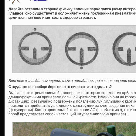
Давайте оставим в стороне физику явления параллакса (кому интересн
Главное, оно существует и осложняет жизнь поклонникам пневматики 
целиться, так еще и меткость здорово страдает.
Вот так выглядит смещение точки попадания при возникновении клас
Откуда же он вообще берется, кто виноват и что делать?
Вызвано это стремлением эйрганнеров и некоторых стрелков из арбале
длиннофокусными прицелами большой кратности. Именно они на коротки
дистанциях чрезвычайно подвержены появлению лун, уплыванию картинк
приходится прибегать к усложнению конструкции за счет введения меха
(фокусировки). Как по простенькой технологии АО (на объективе), так и 
порой представляет собой настоящий штурвальчик сбоку прицела).