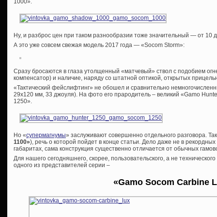
1000».
Ну, и разброс цен при таком разнообразии тоже значительный — от 10 д
А это уже совсем свежая модель 2017 года — «Socom Storm»:
Сразу бросаются в глаза утолщенный «матчевый» ствол с подобием огн
компенсатор) и наличие, наряду со штатной оптикой, открытых прицель
«Тактический фейслифтинг» не обошел и сравнительно немногочисленн
29х120 мм, 33 джоуля). На фото его прародитель – великий «Gamo Hunt
1250».
Но «
супермагнумы
» заслуживают совершенно отдельного разговора. Так 
1100»
), речь о которой пойдет в конце статьи. Дело даже не в рекордн
габаритах, сама конструкция существенно отличается от обычных гамов
Для нашего сегодняшнего, скорее, пользовательского, а не техническог
одного из представителей серии –
«
Gamo
Socom
Carbine
L