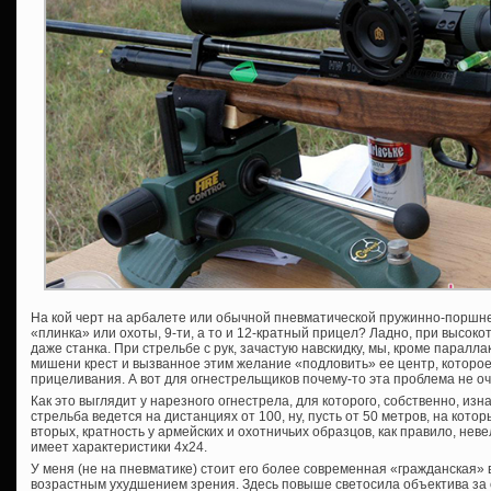
На кой черт на арбалете или обычной пневматической пружинно-поршне
«плинка» или охоты, 9-ти, а то и 12-кратный прицел? Ладно, при высоко
даже станка. При стрельбе с рук, зачастую навскидку, мы, кроме паралл
мишени крест и вызванное этим желание «подловить» ее центр, которо
прицеливания. А вот для огнестрельщиков почему-то эта проблема не оч
Как это выглядит у нарезного огнестрела, для которого, собственно, и
стрельба ведется на дистанциях от 100, ну, пусть от 50 метров, на кото
вторых, кратность у армейских и охотничьих образцов, как правило, не
имеет характеристики 4х24.
У меня (не на пневматике) стоит его более современная «гражданская» 
возрастным ухудшением зрения. Здесь повыше светосила объектива за 