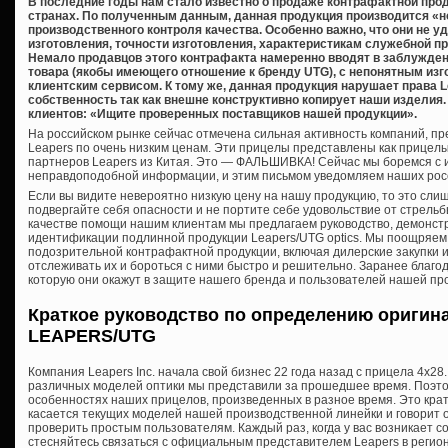
В последние годы нам стало известно о продаже контрафактной про
странах. По полученным данным, данная продукция производится «
производственного контроля качества. Особенно важно, что они не 
изготовления, точности изготовления, характеристикам служебной п
Немало продавцов этого контрафакта намеренно вводят в заблужден
товара (якобы имеющего отношение к бренду UTG), с непонятным из
клиентским сервисом. К тому же, данная продукция нарушает права 
собственность так как внешне конструктивно копирует наши издели
клиентов: «Ищите проверенных поставщиков нашей продукции».
На российском рынке сейчас отмечена сильная активность компаний, 
Leapers по очень низким ценам. Эти прицелы представлены как прицел
партнеров Leapers из Китая. Это — ФАЛЬШИВКА! Сейчас мы боремся с 
неправдоподобной информации, и этим письмом уведомляем наших росс
Если вы видите невероятно низкую цену на нашу продукцию, то это сли
подвергайте себя опасности и не портите себе удовольствие от стрельб
качестве помощи нашим клиентам мы предлагаем руководство, демонс
идентификации подлинной продукции Leapers/UTG optics. Мы поощряем
подозрительной контрафактной продукции, включая дилерские закупки и
отслеживать их и бороться с ними быстро и решительно. Заранее благо
которую они окажут в защите нашего бренда и пользователей нашей пр
Краткое руководство по определению оригин
LEAPERS/UTG
Компания Leapers Inc. начала свой бизнес 22 года назад с прицела 4х28.
различных моделей оптики мы представили за прошедшее время. Поэтому
особенностях наших прицелов, произведенных в разное время. Это крат
касается текущих моделей нашей производственной линейки и говорит о
проверить простым пользователям. Каждый раз, когда у вас возникает с
стесняйтесь связаться с официальным представителем Leapers в регио