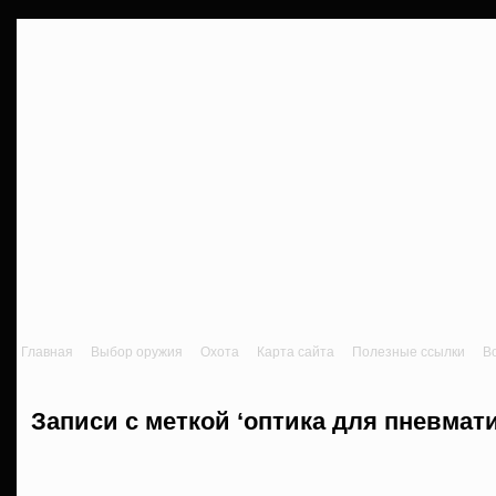
Главная
Выбор оружия
Охота
Карта сайта
Полезные ссылки
В
Записи с меткой ‘оптика для пневмати