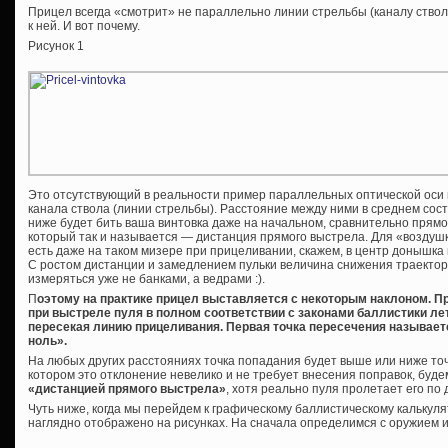
Прицел всегда «смотрит» не параллельно линии стрельбы (каналу ствол
к ней. И вот почему.
Рисунок 1
Это отсутствующий в реальности пример параллельных оптической оси 
канала ствола (линии стрельбы). Расстояние между ними в среднем сос
ниже будет бить ваша винтовка даже на начальном, сравнительно прямом
который так и называется — дистанция прямого выстрела. Для «воздушк
есть даже на таком мизере при прицеливании, скажем, в центр донышка
С ростом дистанции и замедлением пульки величина снижения траектор
измеряться уже не банками, а ведрами :).
П
оэтому на практике прицел выставляется с некоторым наклоном. При
при выстреле пуля в полном соответствии с законами баллистики ле
пересекая линию прицеливания. Первая точка пересечения называет
ноль».
На любых других расстояниях точка попадания будет выше или ниже точ
котором это отклонение невелико и не требует внесения поправок, буд
«дистанцией прямого выстрела»
, хотя реально пуля пролетает его по д
Чуть ниже, когда мы перейдем к графическому баллистическому калькуля
наглядно отображено на рисунках. На сначала определимся с оружием 