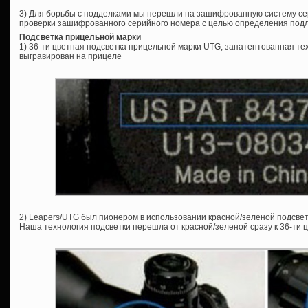
3) Для борьбы с подделками мы перешли на зашифрованную систему се
проверки зашифрованного серийного номера с целью определения под
Подсветка прицельной марки
1) 36-ти цветная подсветка прицельной марки UTG, запатентованная те
выгравирован на прицеле
2) Leapers/UTG был пионером в использовании красной/зеленой подсвет
Наша технология подсветки перешла от красной/зеленой сразу к 36-ти ц