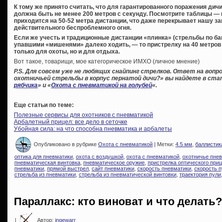
К тому же принято считать, что для гарантированного поражения дич
должна быть не менее 200 метров с секунду. Посмотрите таблицы — н
приходится на 50-52 метра дистанции, что даже перекрывает нашу 
действительного беспроблемного огня.
Если же учесть и традиционные дистанции «плинка» (стрельбы по банк
упавшими «мишенями» далеко ходить, — то пристрелку на 40 метров
только для охоты, но и для отдыха.
Вот такое, товарищи, мое категорическое ИМХО (личное мнение)
P.S. Для совсем уже не любящих снайпинг стрелков. Ответ на вопро
охотничьей стрельбы в корпус пернатой дичи?» вы найдете в ста
рябчика
» и «
Охота с пневматикой на голубей
«.
Еще статьи по теме:
Полезные сервисы для охотников с пневматикой
Арбалетный прицел: все дело в сеточке
Убойная сила: на что способна пневматика и арбалеты
Опубликовано в рубрике
Охота с пневматикой
| Метки:
4.5 мм
,
баллистик
оптика для пневматики
,
охота с воздушкой
,
охота с пневматикой
,
охотничье пне
пневматическая винтовка
,
пневматическое оружие
,
пристрелка оптического при
пневматики
,
прямой выстрел
,
сайт пневматики
,
скорость пневматики
,
скорость п
стрельба из пневматики
,
стрельба из пневматической винтовки
,
траектория пули
Параллакс: кто виноват и что делать?
|
Автор:
ingewarr