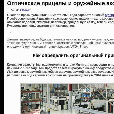
Оптические прицелы и оружейные акс
|
Автор:
ingewarr
Сначала преамбула. Итак, 19 марта 2023 года заработал новый
офици
Профессиональный дизайн и красивые иллюстрации — дело хорошее,
описания изделий, включая, например, прицельную сетку, теперь ч
Руководство пользователя для скачивания.
Дальше, наверное, не буду растекаться мыслью по древу — сами зайдете 
точно не будет лишним, так это знакомство с приведенной ниже публик
определить оригинальный прицел Leapers/UTG». Итак.
Как определить оригинальный при
Компания Leapers, Inc. расположена в штате Мичиган, производит и 
начиная с 1992 года. Мы представляем широкую линейку продуктов о
ЛЦУ до сошек, оружейных кейсов и других оружейных аксессуаров. 
изготовлена под строгим контролем на производствах в США или в А