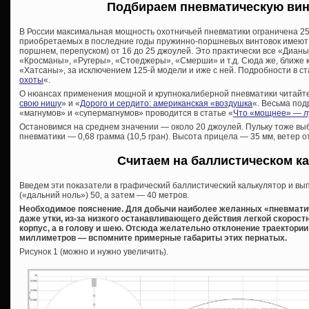
Подбираем пневматическую вин
В России максимальная мощность охотничьей пневматики ограничена 2
приобретаемых в последние годы пружинно-поршневых винтовок имеют 
поршнем, перепуском) от 16 до 25 джоулей. Это практически все «Дианы
«Кросманы», «Ругеры», «Стоеджеры», «Смерши» и т.д. Сюда же, ближе 
«Хатсаны», за исключением 125-й модели и иже с ней. Подробности в ст
охоты
«.
О нюансах применения мощной и крупнокалиберной пневматики читайте 
свою нишу
» и «
Дорого и сердито: американская «воздушка
«. Весьма по
«магнумов» и «супермагнумов» проводится в статье «
Что «мощнее» — лу
Остановимся на среднем значении — около 20 джоулей. Пульку тоже вы
пневматики — 0,68 грамма (10,5 гран). Высота прицела — 35 мм, ветер о
Считаем на баллистическом к
Введем эти показатели в графический баллистический калькулятор и в
(«дальний ноль») 50, а затем — 40 метров.
Необходимое пояснение. Для добычи наиболее желанных «пневматич
даже утки, из-за низкого останавливающего действия легкой скорост
корпус, а в голову и шею. Отсюда желательно отклонение траектории
миллиметров — вспомните примерные габариты этих пернатых.
Рисунок 1 (можно и нужно увеличить).