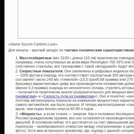
«Gamo Socom Carbine Luxe»
Для начала – краткий экскурс по
тактико-техническим характеристикам
Массогабаритные
(вес 3100 г, длина 110 см) практически совпад
например, очень популярных во всем мире Remington 700 SPS или Sak
собственно стрельбы, все тренировки с такой «воздушкой» будут вп
Скоростные показатели
. Они заключены в цифровых индексах б
— 1000 футов в секунду, что соответствует паспортным 305 метрам в
составляет около 240 м/с «тяжелой» (10,5 гран/0,68 грамма) или 270 
Красивых маркетинговых цифр все производители пневматики добив
(менее 0,3 грамма) снаряда из непонятного сплава, стрелять котор
– получается практически аналог разрушительного для мощных винт
пневматики
» и «
Скорость пули из пневматики
«). Оно и понятно: «ни
поэтому автоконцерны перешли на измерение мощностных характерис
самого автомобиля, как было раньше. И теперь малолитражная «сик
круче, чем седан бизнес-класса 80-90-х годов…
«Мощность»
, а если точнее — энергия. Как и положено безлицен
России) гражданскому оружию, все оно ослабляется производителем
джоулей. В основном сейчас это достигается за счет уменьшения д
перепуска – калиброванного отверстия между «патронником» и цил
фото). Хотя мне встречался экземпляр, где, наряду с данной «опцие