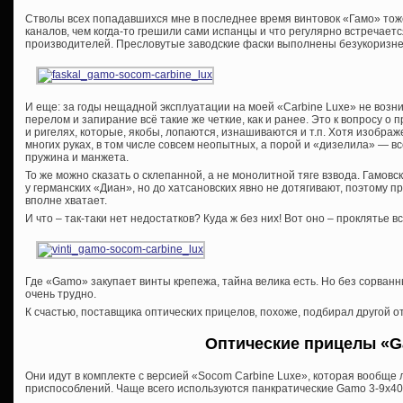
Стволы всех попадавшихся мне в последнее время винтовок «Гамо» тож
каналов, чем когда-то грешили сами испанцы и что регулярно встречает
производителей. Пресловутые заводские фаски выполнены безукоризне
И еще: за годы нещадной эксплуатации на моей «Carbine Luxe» не возни
перелом и запирание всё такие же четкие, как и ранее. Это к вопросу о
и ригелях, которые, якобы, лопаются, изнашиваются и т.п. Хотя изобра
многих руках, в том числе совсем неопытных, а порой и «дизелила» — вс
пружина и манжета.
То же можно сказать о склепанной, а не монолитной тяге взвода. Гамовс
у германских «Диан», но до хатсановских явно не дотягивают, поэтому п
вполне хватает.
И что – так-таки нет недостатков? Куда ж без них! Вот оно – проклятье 
Где «Gamo» закупает винты крепежа, тайна велика есть. Но без сорван
очень трудно.
К счастью, поставщика оптических прицелов, похоже, подбирал другой о
Оптические прицелы «
G
Они идут в комплекте с версией «Socom Carbine Luxe», которая вообщ
приспособлений. Чаще всего используются панкратические Gamo 3-9х40 