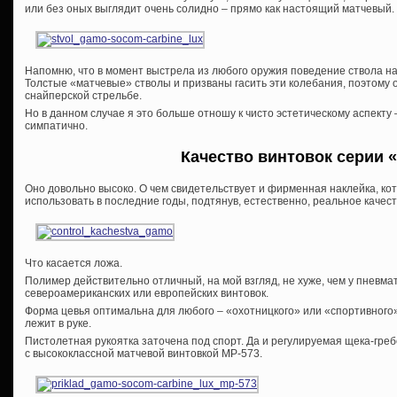
или без оных выглядит очень солидно – прямо как настоящий матчевый.
Напомню, что в момент выстрела из любого оружия поведение ствола н
Толстые «матчевые» стволы и призваны гасить эти колебания, поэтому 
снайперской стрельбе.
Но в данном случае я это больше отношу к чисто эстетическому аспекту
симпатично.
Качество винтовок серии «
Оно довольно высоко. О чем свидетельствует и фирменная наклейка, к
использовать в последние годы, подтянув, естественно, реальное качест
Что касается ложа.
Полимер действительно отличный, на мой взгляд, не хуже, чем у пневм
североамериканских или европейских винтовок.
Форма цевья оптимальна для любого – «охотницкого» или «спортивного
лежит в руке.
Пистолетная рукоятка заточена под спорт. Да и регулируемая щека-гре
с высококлассной матчевой винтовкой МР-573.