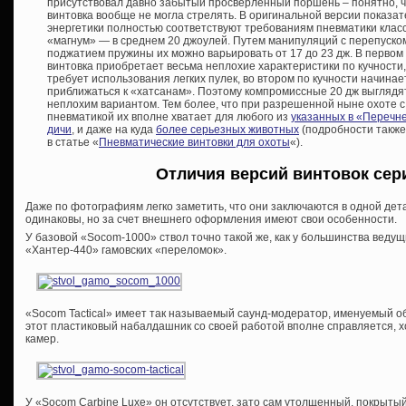
присутствовал давно забытый просверленный поршень – понятно, 
винтовка вообще не могла стрелять. В оригинальной версии показа
энергетики полностью соответствуют требованиям пневматики клас
«магнум» — в среднем 20 джоулей. Путем манипуляций с перепуско
поджатием пружины их можно варьировать от 17 до 23 дж. В первом
винтовка приобретает весьма неплохие характеристики по кучности,
требует использования легких пулек, во втором по кучности начинае
приближаться к «хатсанам». Поэтому компромиссные 20 дж выглядя
неплохим вариантом. Тем более, что при разрешенной ныне охоте с
пневматикой их вполне хватает для любого из
указанных в «Перечн
дичи
, и даже на куда
более серьезных животных
(подробности также
в статье «
Пневматические винтовки для охоты
«).
Отличия версий винтовок сер
Даже по фотографиям легко заметить, что они заключаются в одной детал
одинаковы, но за счет внешнего оформления имеют свои особенности.
У базовой «Socom-1000» ствол точно такой же, как у большинства ведущ
«Хантер-440» гамовских «переломок».
«Socom Tactical» имеет так называемый саунд-модератор, именуемый о
этот пластиковый набалдашник со своей работой вполне справляется, х
камер.
У «Socom Carbine Luxe» он отсутствует, зато сам утолщенный, покрыт