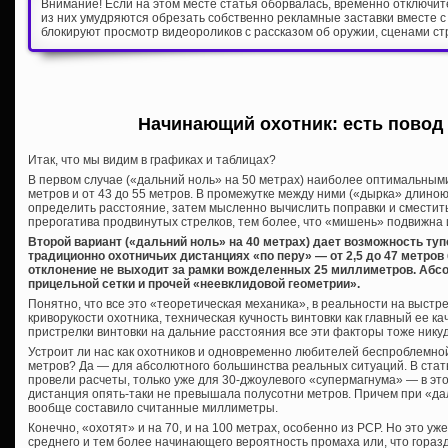
Внимание! Если на этом месте статья оборвалась, временно отключи
из них умудряются обрезать собственно рекламные заставки вместе с
блокируют просмотр видеороликов с рассказом об оружии, сценами ст
Начинающий охотник: есть повод
Итак, что мы видим в графиках и таблицах?
В первом случае («дальний ноль» на 50 метрах) наиболее оптимальными
метров и от 43 до 55 метров. В промежутке между ними («дырка» длино
определить расстояние, затем мысленно вычислить поправки и сместить
прерогатива продвинутых стрелков, тем более, что «мишень» подвижна 
Второй вариант («дальний ноль» на 40 метрах) дает возможность тупо
традиционно охотничьих дистанциях «по перу» — от 2,5 до 47 метров 
отклонение не выходит за рамки вожделенных 25 миллиметров. Абс
прицельной сетки и прочей «неевклидовой геометрии».
Понятно, что все это «теоретическая механика», в реальности на выстре
криворукости охотника, техническая кучность винтовки как главный ее к
пристрелки винтовки на дальние расстояния все эти факторы тоже никуд
Устроит ли нас как охотников и одновременно любителей беспроблемно
метров? Да — для абсолютного большинства реальных ситуаций. В стат
провели расчеты, только уже для 30-джоулевого «супермагнума» — в э
дистанция опять-таки не превышала полусотни метров. Причем при «да
вообще составило считанные миллиметры.
Конечно, «охотят» и на 70, и на 100 метрах, особенно из PCP. Но это уж
среднего и тем более начинающего вероятность промаха или, что горазд