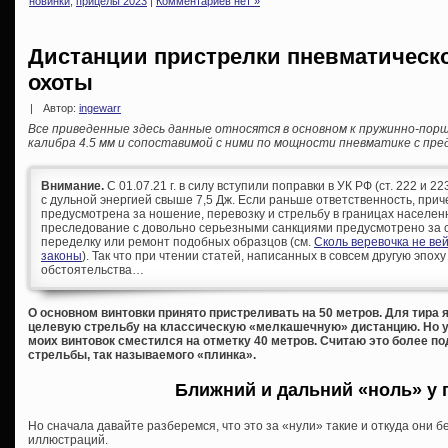
новинки
,
прицелы 2023
|
Комментариев нет »
Дистанции пристрелки пневматическ
охоты
|
Автор:
ingewarr
Все приведенные здесь данные относятся в основном к пружинно-по
калибра 4.5 мм и сопоставимой с ними по мощности пневматике с пре
Внимание.
С 01.07.21 г. в силу вступили поправки в УК РФ (ст. 222 и 
с дульной энергией свыше 7,5 Дж. Если раньше ответственность, при
предусмотрена за ношение, перевозку и стрельбу в границах населен
преследование с довольно серьезными санкциями предусмотрено за с
переделку или ремонт подобных образцов (см.
Сколь веревочка не ве
законы
). Так что при чтении статей, написанных в совсем другую эпоху
обстоятельства…
О основном винтовки принято пристреливать на 50 метров. Для тира я
целевую стрельбу на классическую «мелкашечную» дистанцию. Но 
моих винтовок сместился на отметку 40 метров. Считаю это более 
стрельбы, так называемого «плинка».
Ближний и дальний «ноль» у 
Но сначала давайте разберемся, что это за «нули» такие и откуда они 
иллюстраций.