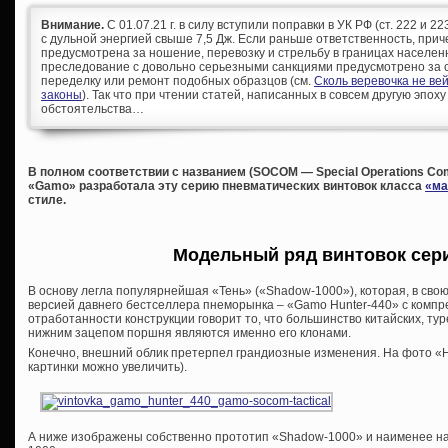
Внимание.
С 01.07.21 г. в силу вступили поправки в УК РФ (ст. 222 и 
с дульной энергией свыше 7,5 Дж. Если раньше ответственность, при
предусмотрена за ношение, перевозку и стрельбу в границах населен
преследование с довольно серьезными санкциями предусмотрено за с
переделку или ремонт подобных образцов (см.
Сколь веревочка не ве
законы
). Так что при чтении статей, написанных в совсем другую эпоху
обстоятельства…
В полном соответствии с названием (SOCOM — Special Operations C
«Gamo» разработала эту серию пневматических винтовок класса
«ма
стиле.
Модельный ряд винтовок сер
В основу легла популярнейшая «Тень» («Shadow-1000»), которая, в сво
версией давнего бестселлера пнеморынка – «Gamo Hunter-440» с компр
отработанности конструкции говорит то, что большинство китайских, тур
нижним зацепом поршня являются именно его клонами.
Конечно, внешний облик претерпел грандиозные изменения. На фото «Hu
картинки можно увеличить).
А ниже изображены собственно прототип «Shadow-1000» и наименее на