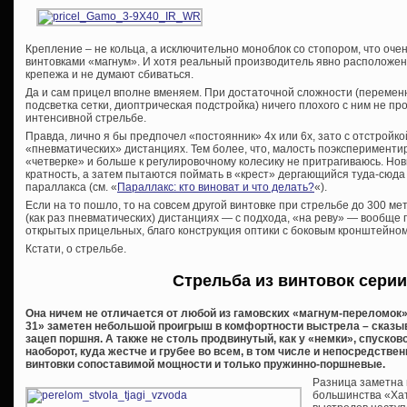
Крепление – не кольца, а исключительно моноблок со стопором, что оче
винтовками «магнум». И хотя реальный производитель явно расположен
крепежа и не думают сбиваться.
Да и сам прицел вполне вменяем. При достаточной сложности (переменн
подсветка сетки, диоптрическая подстройка) ничего плохого с ним не п
интенсивной стрельбе.
Правда, лично я бы предпочел «постоянник» 4х или 6х, зато с отстройк
«пневматических» дистанциях. Тем более, что, малость поэкспериментир
«четверке» и больше к регулировочному колесику не притрагиваюсь. Нов
кратность, а затем пытаются поймать в «крест» дергающийся туда-сюд
параллакса (см. «
Параллакс: кто виноват и что делать?
«).
Если на то пошло, то на совсем другой винтовке при стрельбе до 300 ме
(как раз пневматических) дистанциях — с подхода, «на реву» — вообще
открытых прицельных, благо конструкция оптики с боковым кронштейном
Кстати, о стрельбе.
Стрельба из винтовок серии
Она ничем не отличается от любой из гамовских «магнум-переломок» 
31» заметен небольшой проигрыш в комфортности выстрела – сказы
зацеп поршня. А также не столь продвинутый, как у «немки», спусков
наоборот, куда жестче и грубее во всем, в том числе и непосредств
винтовки сопоставимой мощности и только пружинно-поршневые.
Разница заметна 
большинства «Хат