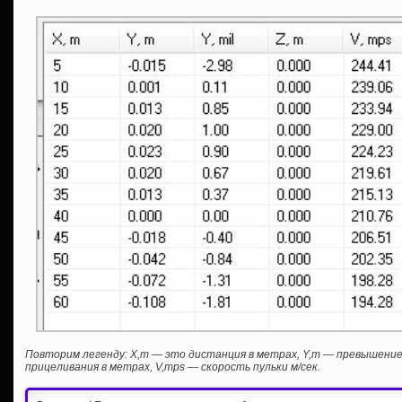
Повторим легенду: Х,m — это дистанция в метрах, Y,m — превышен
прицеливания в метрах, V,mps — скорость пульки м/сек.