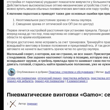
отстройка от параллакса) ухудшают показатели живучести у большинст
Действительно высококлассные оптико-механические устройства стоят у
можно купить мешок обычных пневматических винтовок или пару-тройку
К явлению параллакса приводят также две основные ошибки при при
Неоптимальное расстояние зрачка от линзы окуляра.
Смещение зрачка от оптической оси ОП (не по центру)
Первое лечится настройкой расстояния при установке прицела. Проще 
вперед-назад до тех пор, пока картинка не совпадет с внутренним диам
области по краям изображения.
Второе достаточно легко исправить за счет тренировок. Тренируйте пра
вскидывайте винтовку в боевое положения и прицеливайтесь. И так десят
автомате не начнете выставлять зрачок четко по центру окуляра.
Маленький секрет, о котором, как ни странно, не все знают. Присмотр
стендовиков. Они заранее наклоняют голову в позицию, которую она 
вскидывают оружие, и гребень приклада просто занимает свою посто
двигать головой, стараясь найти правильное положение, уже не нужн
Опубликовано в рубрике
Практика: стреляем и обслуживаем
| Метки:
выб
оптика для пневматики
,
оптический прицел
,
пристрелка арбалета
,
пристрелка оп
прицел для арбалета
,
прицел для пневматики
|
4 комментария »
Пневматические винтовки «Gamo»: 
|
Автор:
ingewarr