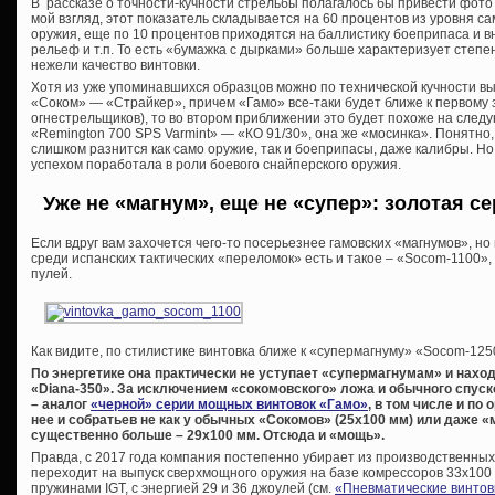
В рассказе о точности-кучности стрельбы полагалось бы привести фото
мой взгляд, этот показатель складывается на 60 процентов из уровня сам
оружия, еще по 10 процентов приходятся на баллистику боеприпаса и 
рельеф и т.п. То есть «бумажка с дырками» больше характеризует степен
нежели качество винтовки.
Хотя из уже упоминавшихся образцов можно по технической кучности в
«Соком» — «Страйкер», причем «Гамо» все-таки будет ближе к первому з
огнестрельщиков), то во втором приближении это будет похоже на след
«Remington 700 SPS Varmint» — «КО 91/30», она же «мосинка». Понятно,
слишком разнится как само оружие, так и боеприпасы, даже калибры. Но 
успехом поработала в роли боевого снайперского оружия.
Уже не «магнум», еще не «супер»: золотая с
Если вдруг вам захочется чего-то посерьезнее гамовских «магнумов», но
среди испанских тактических «переломок» есть и такое – «Socom-1100»
пулей.
Как видите, по стилистике винтовка ближе к «супермагнуму» «Socom-125
По энергетике она практически не уступает «супермагнумам» и нахо
«Diana-350». За исключением «сокомовского» ложа и обычного спуско
– аналог
«черной» серии мощных винтовок «Гамо»
, в том числе и по
нее и собратьев не как у обычных «Сокомов» (25х100 мм) или даже «м
существенно больше – 29х100 мм. Отсюда и «мощь».
Правда, с 2017 года компания постепенно убирает из производственны
переходит на выпуск сверхмощного оружия на базе комрессоров 33х100
пружинами IGT, с энергией 29 и 36 джоулей (см.
«Пневматические винтов