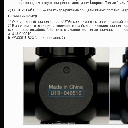
прекращаем выпуск прицелов с логотипом
Leapers
. Только 1 или
4) ОСТЕРЕГАЙТЕСЬ — все контрафактные прицелы имеют логотип Leap
Серийный номер
1) Оригинальный прицел Leapers/UTG всегда имеет выгравированный с
2) В зависимости от периода времени, когда был произведен прицел, се
видно на фотографиях (обратите внимание это только примеры нанесен
a. U13-040510
b. VW0091UB23 (зашифрованный)