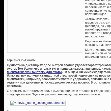
выстрелов наступ
упирающаяся в по
перекашивает, и 
сопротивление мо
верх цилиндра.
«Гамо» взводить 
шарнире разрезна
цилиндра, да и п
мягкой пружины и
напрягает и взвод 
неразрезная.
Впрочем, на боле
составные детали
Могу отметить, ч
мощных или не со
пневматических в
вернемся к «Соком».
Кучность на дистанциях до 50 метров вполне удовлетворяет требов
охоты. Тем более, что и там, и тут я придерживаюсь принципов, излож
пневматической винтовки для охоты
». В общем, ни мимо сидящего н
банки вы при наличии стандартной стрелковой подготовки не прома
пневматики, например, особенности хвата и удержания, связанные 
отдачи» при движении и последующем отскоке поршня. В остальном
невелика.
С боевыми винтовками изделия «Gamo» роднит и странно выглядящее н
предохранителя. Здесь он расположен перед спусковым крючком.