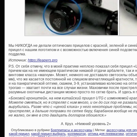
Мы НИКОГДА не делали оптических прицелов с красной, зеленой и сине
прицел с нашим логотипом и с возможностью включения синей подсветк
подделка.
Источник:
https://leapers.pro
P.S. От себя отмечу, что в моей практике неплохо показал себя прицел «
причем как на не имеющем практически никакой отдачи арбалете, так 
винтовке класса «магнум». Может, немного не доставало светосилы объе
мм), что же касается постоянной не слишком впечатляющей кратности, т
и на панкратической оптике, скажем, 3-9, устанавливаю колесико на оп
трогаю — хватает почти на все случаи жизни. Маховички после пристрелк
разумные охотничьи дистанции можно просто по сетке брать. И здесь я
«Боковой кронштейн, на нем китайский прицел UTG с изменяемой кра
Можете смеяться, но я стрелял с ним много, и он до сих пор не развал
вырубилась. Разве что с «ценой клика» у него некоторые проблемы, но
пристрелял, а дальше поправки по сетке беру, барабанов вообще не тр
не жалко, он мне в сто двадцать долларов обошелся.»
А. Круз. «Нижний уровень 2»
Опубликовано в рубрике
Боеприпасы и аксессуары
| Метки:
аксессуары для ор
какой прицел
,
какой прицел выбрать
,
коллиматор
,
оптика для пневматики
,
оптиче