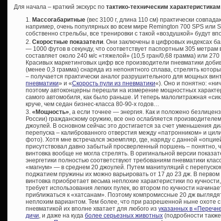
Для начала – краткий экскурс по
тактико-техническим характеристикам
Массогабаритные
(вес 3100 г, длина 110 см) практически совпад
например, очень популярных во всем мире Remington 700 SPS или Sak
собственно стрельбы, все тренировки с такой «воздушкой» будут вп
Скоростные показатели
. Они заключены в цифровых индексах б
— 1000 футов в секунду, что соответствует паспортным 305 метрам в
составляет около 240 м/с «тяжелой» (10,5 гран/0,68 грамма) или 270 
Красивых маркетинговых цифр все производители пневматики добив
(менее 0,3 грамма) снаряда из непонятного сплава, стрелять котор
– получается практически аналог разрушительного для мощных винт
пневматики
» и «
Скорость пули из пневматики
«). Оно и понятно: «ни
поэтому автоконцерны перешли на измерение мощностных характерис
самого автомобиля, как было раньше. И теперь малолитражная «сик
круче, чем седан бизнес-класса 80-90-х годов…
«Мощность»
, а если точнее — энергия. Как и положено безлицен
России) гражданскому оружию, все оно ослабляется производителем
джоулей. В основном сейчас это достигается за счет уменьшения д
перепуска – калиброванного отверстия между «патронником» и цил
фото). Хотя мне встречался экземпляр, где, наряду с данной «опцие
присутствовал давно забытый просверленный поршень – понятно, 
винтовка вообще не могла стрелять. В оригинальной версии показа
энергетики полностью соответствуют требованиям пневматики клас
«магнум» — в среднем 20 джоулей. Путем манипуляций с перепуско
поджатием пружины их можно варьировать от 17 до 23 дж. В первом
винтовка приобретает весьма неплохие характеристики по кучности,
требует использования легких пулек, во втором по кучности начинае
приближаться к «хатсанам». Поэтому компромиссные 20 дж выглядя
неплохим вариантом. Тем более, что при разрешенной ныне охоте с
пневматикой их вполне хватает для любого из
указанных в «Перечн
дичи
, и даже на куда
более серьезных животных
(подробности также