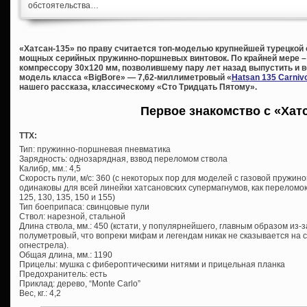
обстоятельства…
«Хатсан-135» по праву считается топ-моделью крупнейшей турецкой
мощных серийных пружинно-поршневых винтовок. По крайней мере –
компрессору 30х120 мм, позволившему пару лет назад выпустить и 
модель класса «BigBore» — 7,62-миллиметровый
«
Hatsan 135 Carniv
нашего рассказа, классическому «Сто Тридцать Пятому».
Первое знакомство с «Хат
ТТХ:
Тип: пружинно-поршневая пневматика
Зарядность: однозарядная, взвод переломом ствола
Калибр, мм.: 4,5
Скорость пули, м/с: 360 (с некоторых пор для моделей с газовой пружин
одинаковы для всей линейки хатсановских супермагнумов, как переломок
125, 130, 135, 150 и 155)
Тип боеприпаса: свинцовые пули
Ствол: нарезной, стальной
Длина ствола, мм.: 450 (кстати, у популярнейшего, главным образом из-
полуметровый, что вопреки мифам и легендам никак не сказывается на с
огнестрела).
Общая длина, мм.: 1190
Прицелы: мушка с фибероптическими нитями и прицельная планка
Предохранитель: есть
Приклад: дерево, “Monte Carlo”
Вес, кг.: 4,2