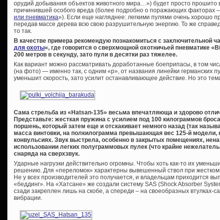
орудий добывания объектов животного мира…») будет просто прошито в
причинившей особого вреда (более подробно о поражающих факторах – 
или пневматика
»). Если еще нагляднее: легкими пулями очень хорошо пр
передав массе дерева всю свою разрушительную энергию. То же справед
то так.
В качестве примера рекомендую познакомиться с заключительной ча
для охоты
«, где говорится о сверхмощной охотничьей пневматике «B
200 метров в секунду, зато пули в десятки раз тяжелее.
Как вариант можно рассматривать доработанные боеприпасы, в том чи
(на фото) — именно так, с одним «р», от названия линейки германских п
уменьшит скорость, зато усилит останавливающее действие. Но это тем
Сама стрельба из «
Hatsan-135» весьма впечатляюща и здорово отлича
Представьте: жесткая пружина с усилием под 100 килограммов броса
поршень, который затем еще и отскакивает немного назад (так назы
масса винтовки, на полкилограмма превышающая вес 125-й модели, 
конвульсиях. Звук выстрела, особенно в закрытых помещениях, нена
использовании легких полуграммовых пулек (что крайне нежелательн
снаряда на сверхзвук.
Ударные нагрузки действительно огромны. Чтобы хоть как-то их уменьши
решению. Для «переломок» характерны вывешенный ствол при жестком 
Не у всех производителей это получается, и владельцам приходится вы
«беддинг». На «Хатсане» же создали систему SAS (Shock Absorber Syste
сзади закреплен лишь на скобе, а спереди – на своеобразных втулках-с
вибрации.