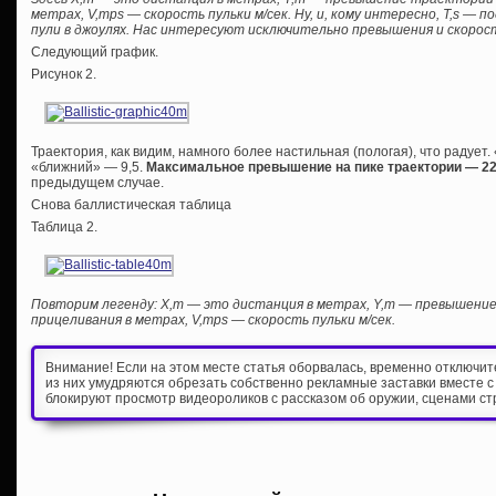
метрах, V,mps — скорость пульки м/сек. Ну, и, кому интересно, T,s — п
пули в джоулях. Нас интересуют исключительно превышения и скорос
Следующий график.
Рисунок 2.
Траектория, как видим, намного более настильная (пологая), что радует.
«ближний» — 9,5.
Максимальное превышение на пике траектории — 2
предыдущем случае.
Снова баллистическая таблица
Таблица 2.
Повторим легенду: Х,m — это дистанция в метрах, Y,m — превышен
прицеливания в метрах, V,mps — скорость пульки м/сек.
Внимание! Если на этом месте статья оборвалась, временно отключи
из них умудряются обрезать собственно рекламные заставки вместе с
блокируют просмотр видеороликов с рассказом об оружии, сценами ст