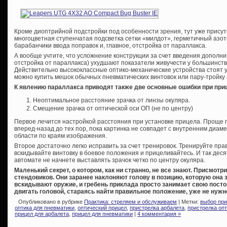
Кроме диоптрийной подстройки под особенности зрения, тут уже присут
многоцветная ступенчатая подсветка сетки «милдот», герметичный азо
барабанчики ввода поправок и, главное, отстройка от параллакса.
А вообще учтите, что усложнение конструкции за счет введения дополн
отстройка от параллакса) ухудшают показатели живучести у большинст
Действительно высококлассные оптико-механические устройства стоят у
можно купить мешок обычных пневматических винтовок или пару-тройку
К явлению параллакса приводят также две основные ошибки при при
Неоптимальное расстояние зрачка от линзы окуляра.
Смещение зрачка от оптической оси ОП (не по центру)
Первое лечится настройкой расстояния при установке прицела. Проще 
вперед-назад до тех пор, пока картинка не совпадет с внутренним диам
области по краям изображения.
Второе достаточно легко исправить за счет тренировок. Тренируйте пра
вскидывайте винтовку в боевое положения и прицеливайтесь. И так десят
автомате не начнете выставлять зрачок четко по центру окуляра.
Маленький секрет, о котором, как ни странно, не все знают. Присмотр
стендовиков. Они заранее наклоняют голову в позицию, которую она 
вскидывают оружие, и гребень приклада просто занимает свою посто
двигать головой, стараясь найти правильное положение, уже не нужн
Опубликовано в рубрике
Практика: стреляем и обслуживаем
| Метки:
выбор пр
оптика для пневматики
,
оптический прицел
,
пристрелка арбалета
,
пристрелка оп
прицел для арбалета
,
прицел для пневматики
|
4 комментария »