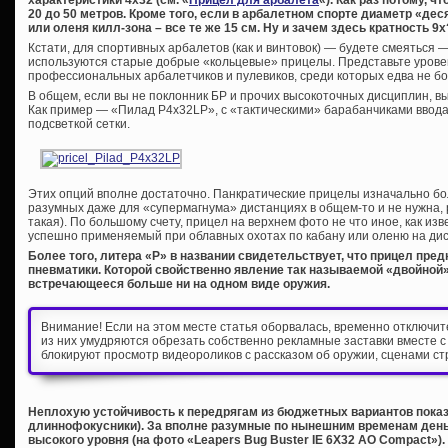
характеристики 4х32 (см. «
Прицел для арбалета
«). Как раз потому, 
20 до 50 метров. Кроме того, если в арбалетном спорте диаметр «десят
или оленя килл-зона – все те же 15 см. Ну и зачем здесь кратность 9х
Кстати, для спортивных арбалетов (как и винтовок) — будете смеяться 
используются старые добрые «кольцевые» прицелы. Представьте уровен
профессиональных арбалетчиков и пулевиков, среди которых едва не б
В общем, если вы не поклонник БР и прочих высокоточных дисциплин, в
Как пример — «Пилад P4x32LP», с «тактическими» барабанчиками ввода
подсветкой сетки.
Этих опций вполне достаточно. Панкратические прицелы изначально бо
разумных даже для «супермагнума» дистанциях в общем-то и не нужна, р
такая). По большому счету, прицел на верхнем фото не что иное, как из
успешно применяемый при облавных охотах по кабану или оленю на дис
Более того, литера «P» в названии свидетельствует, что прицел пре
пневматики. Которой свойственно явление так называемой «двойной»
встречающееся больше ни на одном виде оружия.
Внимание! Если на этом месте статья оборвалась, временно отключи
из них умудряются обрезать собственно рекламные заставки вместе с
блокируют просмотр видеороликов с рассказом об оружии, сценами ст
Неплохую устойчивость к передрягам из бюджетных вариантов показ
длиннофокусники). За вполне разумные по нынешним временам день
высокого уровня (на фото «Leapers Bug Buster IE 6X32 AO Compact»).