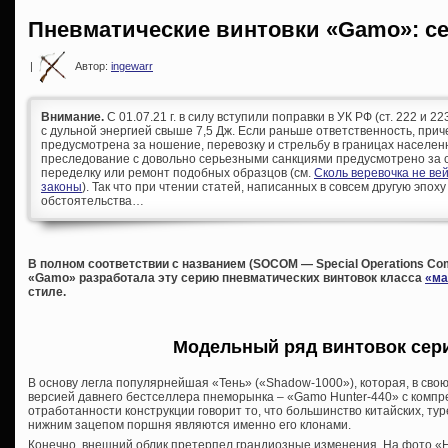
Пневматические винтовки «Gamo»: 
|
Автор:
ingewarr
Внимание.
С 01.07.21 г. в силу вступили поправки в УК РФ (ст. 222 и 
с дульной энергией свыше 7,5 Дж. Если раньше ответственность, при
предусмотрена за ношение, перевозку и стрельбу в границах населен
преследование с довольно серьезными санкциями предусмотрено за с
переделку или ремонт подобных образцов (см.
Сколь веревочка не ве
законы
). Так что при чтении статей, написанных в совсем другую эпоху
обстоятельства…
В полном соответствии с названием (SOCOM — Special Operations C
«Gamo» разработала эту серию пневматических винтовок класса
«ма
стиле.
Модельный ряд винтовок сер
В основу легла популярнейшая «Тень» («Shadow-1000»), которая, в сво
версией давнего бестселлера пнеморынка – «Gamo Hunter-440» с компр
отработанности конструкции говорит то, что большинство китайских, тур
нижним зацепом поршня являются именно его клонами.
Конечно, внешний облик претерпел грандиозные изменения. На фото «Hu