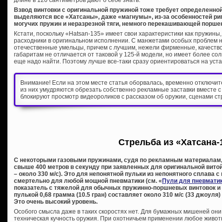
Взвод винтовки с оригинальной пружиной тоже требует определенной
выделяются все «Хатсаны», даже «магнумы», из-за особенностей ри
могучих пружин и неразрезной тяги, немного перекашивающей порше
Кстати, поскольку «Hatsan-135» имеет свои характеристики как пружины,
расходники в оригинальном исполнении. С манжетами особых проблем н
отечественные умельцы, причем с лучшим, нежели фирменные, качество
габаритам не отличается от таковой у 125-й модели, но имеет более сол
еще надо найти. Поэтому лучше все-таки сразу ориентироваться на уст
Внимание! Если на этом месте статья оборвалась, временно отключи
из них умудряются обрезать собственно рекламные заставки вместе с
блокируют просмотр видеороликов с рассказом об оружии, сценами ст
Стрельба из «Хатсана-
С некоторыми газовыми пружинами, судя по рекламным материалам, 
свыше 400 метров в секунду при заявленных для оригинальной витой 
– около 330 м/с). Это для непонятной пульки из непонятного сплава с
смертельно для любой мощной пневматики (см. «
Пули для пневмати
показатель с тяжелой для обычных пружинно-поршневых винтовок и
пулькой 0,68 грамма (10.5 гран) составляет около 310 м/с (33 джоуля)
Это очень высокий уровень.
Особого смысла даже в таких скоростях нет. Для бумажных мишеней они
техническая кучность оружия. При охотничьем применении любое живот