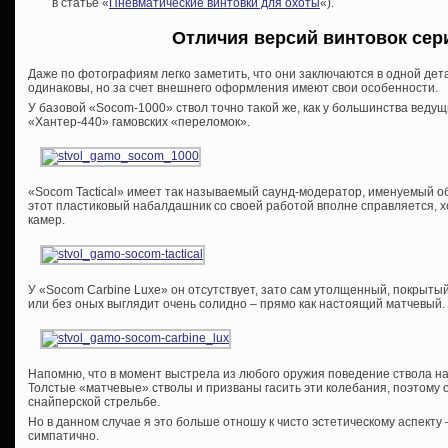
в статье «
Пневматические винтовки для охоты
«).
Отличия версий винтовок сер
Даже по фотографиям легко заметить, что они заключаются в одной детал
одинаковы, но за счет внешнего оформления имеют свои особенности.
У базовой «Socom-1000» ствол точно такой же, как у большинства ведущ
«Хантер-440» гамовских «переломок».
«Socom Tactical» имеет так называемый саунд-модератор, именуемый о
этот пластиковый набалдашник со своей работой вполне справляется, х
камер.
У «Socom Carbine Luxe» он отсутствует, зато сам утолщенный, покрыт
или без оных выглядит очень солидно – прямо как настоящий матчевый.
Напомню, что в момент выстрела из любого оружия поведение ствола н
Толстые «матчевые» стволы и призваны гасить эти колебания, поэтому 
снайперской стрельбе.
Но в данном случае я это больше отношу к чисто эстетическому аспекту
симпатично.