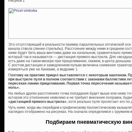
Рисунок 1
Это отсутствующий в реальности пример параллельных оптической оси 
канала ствола (линии стрельбы). Расстояние между ними в среднем сос
ниже будет бить ваша винтовка даже на начальном, сравнительно прямом
который так и называется — дистанция прямого выстрела. Для «воздушк
есть даже на таком мизере при прицеливании, скажем, в центр донышка
С ростом дистанции и замедлением пульки величина снижения траектор
измеряться уже не банками, а ведрами :).
П
оэтому на практике прицел выставляется с некоторым наклоном. При
при выстреле пуля в полном соответствии с законами баллистики ле
пересекая линию прицеливания. Первая точка пересечения называет
ноль».
На любых других расстояниях точка попадания будет выше или ниже точ
котором это отклонение невелико и не требует внесения поправок, буд
«дистанцией прямого выстрела»
, хотя реально пуля пролетает его по д
Чуть ниже, когда мы перейдем к графическому баллистическому калькуля
наглядно отображено на рисунках. На сначала определимся с оружием 
Подбираем пневматическую вин