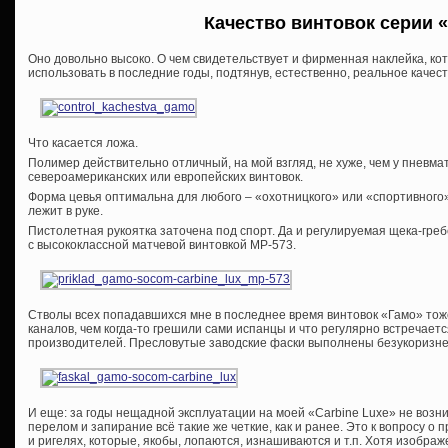
Качество винтовок серии «
Оно довольно высоко. О чем свидетельствует и фирменная наклейка, к
использовать в последние годы, подтянув, естественно, реальное качест
Что касается ложа.
Полимер действительно отличный, на мой взгляд, не хуже, чем у пневм
североамериканских или европейских винтовок.
Форма цевья оптимальна для любого – «охотницкого» или «спортивного
лежит в руке.
Пистолетная рукоятка заточена под спорт. Да и регулируемая щека-гре
с высококлассной матчевой винтовкой МР-573.
Стволы всех попадавшихся мне в последнее время винтовок «Гамо» тож
каналов, чем когда-то грешили сами испанцы и что регулярно встречает
производителей. Пресловутые заводские фаски выполнены безукоризне
И еще: за годы нещадной эксплуатации на моей «Carbine Luxe» не возни
перелом и запирание всё такие же четкие, как и ранее. Это к вопросу о
и ригелях, которые, якобы, лопаются, изнашиваются и т.п. Хотя изобра