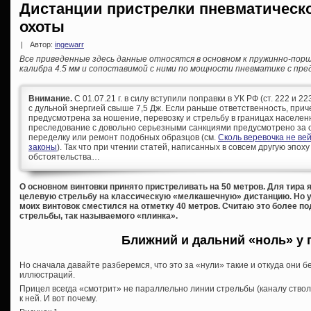
Дистанции пристрелки пневматическ
охоты
|
Автор:
ingewarr
Все приведенные здесь данные относятся в основном к пружинно-по
калибра 4.5 мм и сопоставимой с ними по мощности пневматике с пре
Внимание.
С 01.07.21 г. в силу вступили поправки в УК РФ (ст. 222 и 
с дульной энергией свыше 7,5 Дж. Если раньше ответственность, при
предусмотрена за ношение, перевозку и стрельбу в границах населен
преследование с довольно серьезными санкциями предусмотрено за с
переделку или ремонт подобных образцов (см.
Сколь веревочка не ве
законы
). Так что при чтении статей, написанных в совсем другую эпоху
обстоятельства…
О основном винтовки принято пристреливать на 50 метров. Для тира я
целевую стрельбу на классическую «мелкашечную» дистанцию. Но 
моих винтовок сместился на отметку 40 метров. Считаю это более 
стрельбы, так называемого «плинка».
Ближний и дальний «ноль» у 
Но сначала давайте разберемся, что это за «нули» такие и откуда они 
иллюстраций.
Прицел всегда «смотрит» не параллельно линии стрельбы (каналу ствол
к ней. И вот почему.