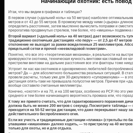
Начинающий охотник: есть повод
Итак, что мы видим в графиках и таблицах?
В первом случае («дальний ноль» на 50 метрах) наиболее оптимальными
метров и от 43 до 55 метров. В промежутке между ними («дырка» длино
определить расстояние, затем мысленно вычислить поправки и сместить
прерогатива продвинутых стрелков, тем более, что «мишень» подвижна 
Второй вариант («дальний ноль» на 40 метрах) дает возможность тупо
традиционно охотничьих дистанциях «по перу» — от 2,5 до 47 метров 
отклонение не выходит за рамки вожделенных 25 миллиметров. Абс
прицельной сетки и прочей «неевклидовой геометрии».
Понятно, что все это «теоретическая механика», в реальности на выстре
криворукости охотника, техническая кучность винтовки как главный ее к
пристрелки винтовки на дальние расстояния все эти факторы тоже никуд
Устроит ли нас как охотников и одновременно любителей беспроблемно
метров? Да — для абсолютного большинства реальных ситуаций. В стат
провели расчеты, только уже для 30-джоулевого «супермагнума» — в э
дистанция опять-таки не превышала полусотни метров. Причем при «да
вообще составило считанные миллиметры.
Конечно, «охотят» и на 70, и на 100 метрах, особенно из PCP. Но это уж
среднего и тем более начинающего вероятность промаха или, что горазд
К тому же принято считать, что для гарантированного поражения дич
должна быть не менее 200 метров с секунду. Посмотрите таблицы — н
приходится на 50-52 метра дистанции, что даже перекрывает нашу 
действительного беспроблемного огня.
Если же учесть и традиционные дистанции «плинка» (стрельбы по банк
упавшими «мишенями» далеко ходить, — то пристрелку на 40 метров
только для охоты, но и для отдыха.