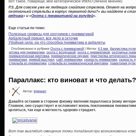
Вот такое, товарищи, мое категорическое ИМХО (личное мнение)
P.S. Для совсем уже не любящих снайпинг стрелков. Ответ на вопро
охотничьей стрельбы в корпус пернатой дичи?» вы найдете в ста
рябчика
» и «
Охота с пневматикой на голубей
«.
Еще статьи по теме:
Полезные сервисы для охотников с пневматикой
Арбалетный прицел: все дело в сеточке
Убойная сила: на что способна пневматика и арбалеты
Опубликовано в рубрике
Охота с пневматикой
| Метки:
4.5 мм
,
баллистика пули
оптика для пневматики
,
охота с воздушкой
,
охота с пневматикой
,
охотничье пне
пневматическая винтовка
,
пневматическое оружие
,
пристрелка оптического при
пневматики
,
прямой выстрел
,
сайт пневматики
,
скорость пневматики
,
скорость п
стрельба из пневматики
,
стрельба из пневматической винтовки
,
траектория пули
Параллакс: кто виноват и что делать?
|
Автор:
ingewarr
Давайте оставим в стороне физику явления параллакса (кому интересн
Главное, оно существует и осложняет жизнь поклонникам пневматики 
целиться, так еще и меткость здорово страдает.
Вот так выглядит смещение точки попадания при возникновении клас