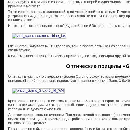
многих руках, в том числе совсем неопытных, а порой и «дизелила» — вс
пружина и манжета.
То же можно сказать о склепанной, а не монолитной тяге взвода. Гамовс
у германских «Диан», но до хатсановских явно не дотягивают, поэтому п
вполне хватает.
И что – так-таки нет недостатков? Куда ж без них! Вот оно – проклятье 
Где «Gamo» закупает винты крепежа, тайна велика есть. Но без сорван
очень трудно.
К счастью, поставщика оптических прицелов, похоже, подбирал другой о
Оптические прицелы «
G
Они идут в комплекте с версией «Socom Carbine Luxe», которая вообщ
приспособлений. Чаще всего используются панкратические Gamo 3-9х40 
Крепление – не кольца, а исключительно моноблок со стопором, что оче
винтовками «магнум». И хотя реальный производитель явно расположен
крепежа и не думают сбиваться.
Да и сам прицел вполне вменяем. При достаточной сложности (переменн
подсветка сетки, диоптрическая подстройка) ничего плохого с ним не п
интенсивной стрельбе.
Правда, лично я бы предпочел «постоянник» 4х или 6х, зато с отстройк