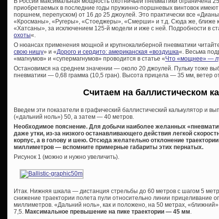
В России максимальная мощность охотничьей пневматики ограничена 2
приобретаемых в последние годы пружинно-поршневых винтовок имеют 
поршнем, перепуском) от 16 до 25 джоулей. Это практически все «Дианы
«Кросманы», «Ругеры», «Стоеджеры», «Смерши» и т.д. Сюда же, ближе 
«Хатсаны», за исключением 125-й модели и иже с ней. Подробности в ст
охоты
«.
О нюансах применения мощной и крупнокалиберной пневматики читайте 
свою нишу
» и «
Дорого и сердито: американская «воздушка
«. Весьма по
«магнумов» и «супермагнумов» проводится в статье «
Что «мощнее» — лу
Остановимся на среднем значении — около 20 джоулей. Пульку тоже вы
пневматики — 0,68 грамма (10,5 гран). Высота прицела — 35 мм, ветер о
Считаем на баллистическом к
Введем эти показатели в графический баллистический калькулятор и в
(«дальний ноль») 50, а затем — 40 метров.
Необходимое пояснение. Для добычи наиболее желанных «пневматич
даже утки, из-за низкого останавливающего действия легкой скорост
корпус, а в голову и шею. Отсюда желательно отклонение траектории
миллиметров — вспомните примерные габариты этих пернатых.
Рисунок 1 (можно и нужно увеличить).
Итак. Нижняя шкала — дистанция стрельбы до 60 метров с шагом 5 мет
снижение траектории полета пули относительно линии прицеливание опят
миллиметров. «Дальний ноль», как и положено, на 50 метрах, «ближний
7,5.
Максимальное превышение на пике траектории — 45 мм
.