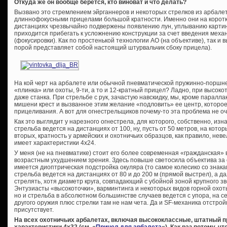
Откуда же он вообще берется, кто виноват и что делать?
Вызвано это стремлением эйрганнеров и некоторых стрелков из арбале
длиннофокусными прицелами большой кратности. Именно они на коротки
дистанциях чрезвычайно подвержены появлению лун, уплыванию картинк
приходится прибегать к усложнению конструкции за счет введения меха
(фокусировки). Как по простенькой технологии АО (на объективе), так и 
порой представляет собой настоящий штурвальчик сбоку прицела).
На кой черт на арбалете или обычной пневматической пружинно-поршне
«плинка» или охоты, 9-ти, а то и 12-кратный прицел? Ладно, при высоко
даже станка. При стрельбе с рук, зачастую навскидку, мы, кроме паралл
мишени крест и вызванное этим желание «подловить» ее центр, которо
прицеливания. А вот для огнестрельщиков почему-то эта проблема не оч
Как это выглядит у нарезного огнестрела, для которого, собственно, и
стрельба ведется на дистанциях от 100, ну, пусть от 50 метров, на кото
вторых, кратность у армейских и охотничьих образцов, как правило, не
имеет характеристики 4х24.
У меня (не на пневматике) стоит его более современная «гражданская» 
возрастным ухудшением зрения. Здесь повыше светосила объектива за 
имеется диоптрическая подстройка окуляра (то самое колесико со знака
стрельба ведется на дистанциях от 80 и до 200 м (прямой выстрел), а д
стрелять, хотя диаметр круга, совпадающий с убойной зоной крупного зв
Энтузиасты «высокоточки», варминтинга и некоторых видов горной охо
но и стрельба в абсолютном большинстве случаев ведется с упора, на 
другого оружия плюс стрелки там не нам чета. Да и SF-механика отстройк
присутствует.
На всех охотничьих арбалетах, включая высококлассные, штатный 