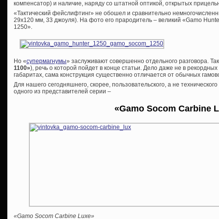
компенсатор) и наличие, наряду со штатной оптикой, открытых прицель
«Тактический фейслифтинг» не обошел и сравнительно немногочисленн
29х120 мм, 33 джоуля). На фото его прародитель – великий «Gamo Hunt
1250».
Но «
супермагнумы
» заслуживают совершенно отдельного разговора. Так 
1100»
), речь о которой пойдет в конце статьи. Дело даже не в рекордн
габаритах, сама конструкция существенно отличается от обычных гамов
Для нашего сегодняшнего, скорее, пользовательского, а не техническог
одного из представителей серии –
«
Gamo
Socom
Carbine
L
«Gamo Socom Carbine Luxe»