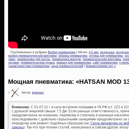
Опубликовано в рубрике
Выбор пневматики
| Метки:
4.5 мм
,
воздушка
,
воздушк
выбор пневматической винтовки
,
обзоры пневматики
,
оптика для пневматики
,
ох
гамо
,
пневматика для охоты
,
пневматика магнум
,
пневматическая винтовка
,
пне
оружие
,
пневматическое ружье
,
прицел для пневматики
,
сайт пневматики
,
стрель
характеристики пневматики
,
цена пневматический
|
Комментариев нет »
Мощная пневматика: «HATSAN MOD 1
|
Автор:
ingewarr
Внимание.
С 01.07.21 г. в силу вступили поправки в УК РФ (ст. 222 и 
с дульной энергией свыше 7,5 Дж. Если раньше ответственность, при
предусмотрена за ношение, перевозку и стрельбу в границах населен
преследование с довольно серьезными санкциями предусмотрено за с
переделку или ремонт подобных образцов (см.
Сколь веревочка не ве
законы
). Так что при чтении статей, написанных в совсем другую эпоху