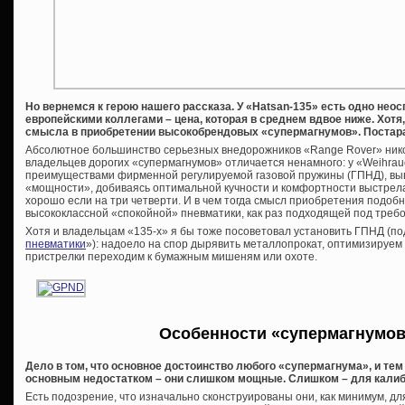
Но вернемся к герою нашего рассказа. У «
Hatsan-135» есть одно не
европейскими коллегами – цена, которая в среднем вдвое ниже. Хотя,
смысла в приобретении высокобрендовых «супермагнумов». Постар
Абсолютное большинство серьезных внедорожников «Range Rover» никог
владельцев дорогих «супермагнумов» отличается ненамного: у «Weihrau
преимуществами фирменной регулируемой газовой пружины (ГПНД), вы
«мощности», добиваясь оптимальной кучности и комфортности выстрела
хорошо если на три четверти. И в чем тогда смысл приобретения подобн
высококлассной «спокойной» пневматики, как раз подходящей под треб
Хотя и владельцам «135-х» я бы тоже посоветовал установить ГПНД (по
пневматики
»): надоело на спор дырявить металлопрокат, оптимизируем
пристрелки переходим к бумажным мишеням или охоте.
Особенности «супермагнумов
Дело в том, что основное достоинство любого «супермагнума», и тем
основным недостатком – они слишком мощные. Слишком – для калибра
Есть подозрение, что изначально сконструированы они, как минимум, для 