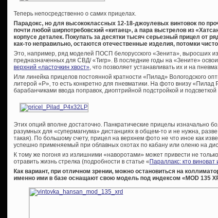
Теперь непосредственно о самих прицелах.
Парадокс, но для высококлассных 12-18-джоулевых винтовок по пр
почти любой ширпотребовский «китаец», а пара выстрелов из «Хатса
корпусе деталек. Покупать за десятки тысяч серьезный прицел от р
как-то неправильно, остаются отечественные изделия, потомки чисто
Это, например, ряд моделей ПОСП белорусского «Зенита», выросших и
предназначенных для СВД/ «Тигр». В последние годы на «Зените» осво
верхний «ласточкин хвост»
, что позволяет устанавливать их и на пневма
Или линейка прицелов постоянной кратности «Пилад» Вологодского опти
литерой «P», то есть конкретно для пневматики. На фото внизу «Пилад 
барабанчиками ввода поправок, диоптрийной подстройкой и подсветкой 
Этих опций вполне достаточно. Панкратические прицелы изначально бо
разумных для «супермагнума» дистанциях в общем-то и не нужна, разве 
такая). По большому счету, прицел на верхнем фото не что иное как из
успешно применяемый при облавных охотах по кабану или оленю на дис
К тому же погоня из излишними «наворотами» может привести не только 
отравить жизнь стрелка (подробности в статье «
Параллакс: кто виноват 
Как вариант, при отличном зрении, можно остановиться на коллимато
именно ими в базе оснащают свою модель под индексом «
MOD 135
X