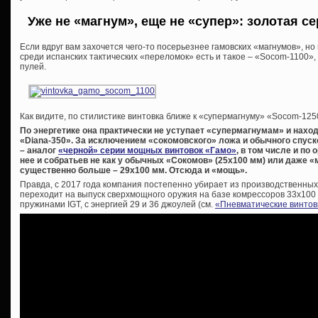
Уже не «магнум», еще не «супер»: золотая с
Если вдруг вам захочется чего-то посерьезнее гамовских «магнумов», но
среди испанских тактических «переломок» есть и такое – «Socom-1100»
пулей.
Как видите, по стилистике винтовка ближе к «супермагнуму» «Socom-125
По энергетике она практически не уступает «супермагнумам» и нахо
«Diana-350». За исключением «сокомовского» ложа и обычного спуско
– аналог
«черной» серии мощных винтовок «Гамо»
, в том числе и по
нее и собратьев не как у обычных «Сокомов» (25х100 мм) или даже «м
существенно больше – 29х100 мм. Отсюда и «мощь».
Правда, с 2017 года компания постепенно убирает из производственны
переходит на выпуск сверхмощного оружия на базе комрессоров 33х100
пружинами IGT, с энергией 29 и 36 джоулей (см.
«Пневматические винтов