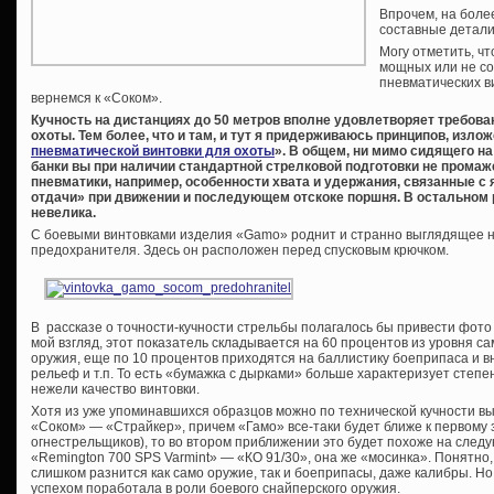
Впрочем, на боле
составные детали
Могу отметить, ч
мощных или не со
пневматических в
вернемся к «Соком».
Кучность на дистанциях до 50 метров вполне удовлетворяет требов
охоты. Тем более, что и там, и тут я придерживаюсь принципов, излож
пневматической винтовки для охоты
». В общем, ни мимо сидящего н
банки вы при наличии стандартной стрелковой подготовки не прома
пневматики, например, особенности хвата и удержания, связанные 
отдачи» при движении и последующем отскоке поршня. В остальном
невелика.
С боевыми винтовками изделия «Gamo» роднит и странно выглядящее н
предохранителя. Здесь он расположен перед спусковым крючком.
В рассказе о точности-кучности стрельбы полагалось бы привести фото
мой взгляд, этот показатель складывается на 60 процентов из уровня сам
оружия, еще по 10 процентов приходятся на баллистику боеприпаса и 
рельеф и т.п. То есть «бумажка с дырками» больше характеризует степен
нежели качество винтовки.
Хотя из уже упоминавшихся образцов можно по технической кучности в
«Соком» — «Страйкер», причем «Гамо» все-таки будет ближе к первому з
огнестрельщиков), то во втором приближении это будет похоже на след
«Remington 700 SPS Varmint» — «КО 91/30», она же «мосинка». Понятно,
слишком разнится как само оружие, так и боеприпасы, даже калибры. Но 
успехом поработала в роли боевого снайперского оружия.