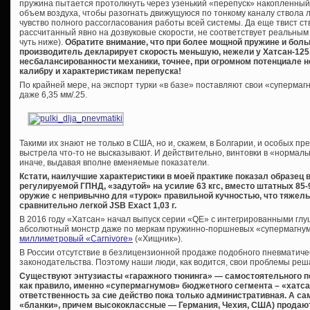
пружина пытается протолкнуть через узенький «перепуск» накопленный
объем воздуха, чтобы разогнать движущуюся по тонкому каналу ствола ле
чувство полного рассогласования работы всей системы. Да еще твист ст
рассчитанный явно на дозвуковые скорости, не соответствует реальным –
чуть ниже).
Обратите внимание, что при более мощной пружине и бо
производитель декларирует скорость меньшую, нежели у Хатсан-125.
несбалансированности механики, точнее, при огромном потенциале 
калибру и характеристикам перепуска!
По крайней мере, на экспорт турки «в базе» поставляют свои «суперма
даже 6,35 мм/.25.
Такими их знают не только в США, но и, скажем, в Болгарии, и особых пр
выстрела что-то не высказывают. И действительно, винтовки в «нормал
иначе, выдавая вполне вменяемые показатели.
Кстати, наилучшие характеристики в моей практике показал образец 
регулируемой ГПНД, «задутой» на усилие 63 кгс, вместо штатных 85-
оружие с непривычно для «турок» правильной кучностью, что тяжелы
сравнительно легкой JSB Exact 1,03 г.
В 2016 году «Хатсан» начал выпуск серии «QE» с интегрированными глу
абсолютный монстр даже по меркам пружинно-поршневых «супермагн
миллиметровый «Carnivore»
(«Хищник»).
В России отсутствие в безлицензионной продаже подобного пневматиче
законодательства. Поэтому наши люди, как водится, свои проблемы реша
Существуют энтузиасты «гаражного тюнинга» — самостоятельного пе
как правило, именно «супермагнумов» бюджетного сегмента – «хатсан
ответственность за сие действо пока только административная. А са
«бланки», причем высококлассные — Германия, Чехия, США) продают