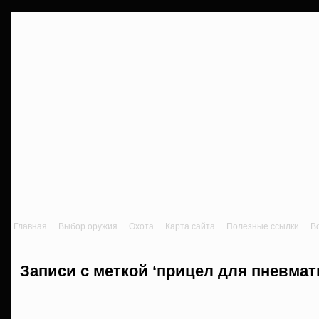
Главная
Выбор оружия
Охота
Карта сайта
Полезные ссылки
В
Записи с меткой ‘прицел для пневмат