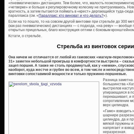
«пневматических» дистанциях. Тем более, что, малость поэкспериментир
«четверке» и больше к регулировочному колесику не притрагиваюсь. Нов
кратность, а затем пытаются поймать в «крест» дергающийся туда-сюд
параллакса (см. «
Параллакс: кто виноват и что делать?
«).
Если на то пошло, то на совсем другой винтовке при стрельбе до 300 ме
(как раз пневматических) дистанциях — с подхода, «на реву» — вообще
открытых прицельных, благо конструкция оптики с боковым кронштейном
Кстати, о стрельбе.
Стрельба из винтовок серии
Она ничем не отличается от любой из гамовских «магнум-переломок» 
31» заметен небольшой проигрыш в комфортности выстрела – сказы
зацеп поршня. А также не столь продвинутый, как у «немки», спусков
наоборот, куда жестче и грубее во всем, в том числе и непосредств
винтовки сопоставимой мощности и только пружинно-поршневые.
Разница заметна 
большинства «Хат
выстрелов наступ
упирающаяся в по
перекашивает, и 
сопротивление мо
верх цилиндра.
«Гамо» взводить 
шарнире разрезна
цилиндра, да и п
мягкой пружины и
напрягает и взвод 
неразрезная.