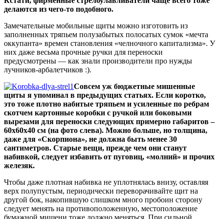
Кстати, фирменные стрелоулавливатели чаще всего тоже
делаются из чего-то подобного.
Замечательные мобильные щиты можно изготовить из
заполненных тряпьем полузабытых полосатых сумок «мечта
оккупанта» времен становления «челночного капитализма». У
них даже весьма прочные ручки для переноски
предусмотрены — как знали производители про нужды
лучников-арбалетчиков :).
Совсем уж бюджетные мишенные
щиты я упоминал в предыдущих статьях. Если коротко,
это тоже плотно набитые тряпьем и усиленные по ребрам
скотчем картонные коробки с ручкой или боковыми
вырезами для переноски следующих примерно габаритов –
60х60х40 см (на фото слева). Можно больше, но толщина,
даже для «Скорпиона», не должна быть менее 30
сантиметров. Старые вещи, прежде чем они станут
набивкой, следует избавить от пуговиц, «молний» и прочих
железяк.
Чтобы даже плотная набивка не уплотнялась внизу, оставляя
верх полупустым, периодически переворачивайте щит на
другой бок, накопившую слишком много пробоин сторону
следует менять на противоположенную, местоположение
бумажной мишени тоже должно меняться. При сильной