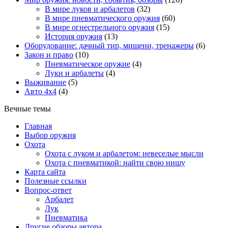
В мире луков и арбалетов
(32)
В мире пневматического оружия
(60)
В мире огнестрельного оружия
(15)
История оружия
(13)
Оборудование: дачный тир, мишени, тренажеры
(6)
Закон и право
(10)
Пневматическое оружие
(4)
Луки и арбалеты
(4)
Выживание
(5)
Авто 4х4
(4)
Вечные темы
Главная
Выбор оружия
Охота
Охота с луком и арбалетом: невеселые мысли
Охота с пневматикой: найти свою нишу
Карта сайта
Полезные ссылки
Вопрос-ответ
Арбалет
Лук
Пневматика
Другие обзоры автора