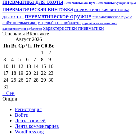
пневматика для охоты
пневматика магнум
пневматика супермагнум
пневматическая винтовка
пневматическая винтовка
пневматическое оружие
для охоты
пневматическое ружье
сайт пневматики
стрельба из арбалета
стрельба из пневматики
характеристики пневматики
характеристики арбалетов
Теперь мы ВКонтакте
Август 2026
Пн
Вт
Ср
Чт
Пт
Сб
Вс
1
2
3
4
5
6
7
8
9
10
11
12
13
14
15
16
17
18
19
20
21
22
23
24
25
26
27
28
29
30
31
« Сен
Опции
Регистрация
Войти
Лента записей
Лента комментариев
WordPress.org