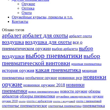
Оружие
Оптика
Охота
Оружейные курьезы, приколы и т.п.
Контакты
Облако тэгов
арбалет
арбалет для охоты
арбалет охота
воздушка
воздушка для охоты
все о
выбор
пневматическом оружии
выбор арбалета
выбор пневматики
выбор
воздушки
пневматической винтовки
дешевая пневматика
какая пневматика
история оружия
мощная
новинки
пневматика
новинки pcp
необычное оружие
оружие
новинки
новинки оружие 2018
пневматики
новости оружие
обзоры
новое пневматическое
обзоры пневматики
арбалетов
оружие
оружейное законодательство
оружие 2018
охота с арбалетом
охота с пневматикой
охота
охота с воздушкой
пневматика
охотничье пневматическое
охотничья пневматика