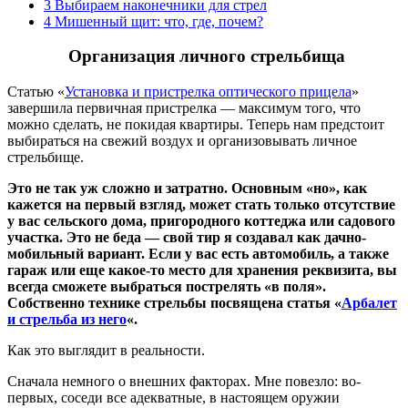
3
Выбираем наконечники для стрел
4
Мишенный щит: что, где, почем?
Организация личного стрельбища
Статью «
Установка и пристрелка оптического прицела
»
завершила первичная пристрелка — максимум того, что
можно сделать, не покидая квартиры. Теперь нам предстоит
выбираться на свежий воздух и организовывать личное
стрельбище.
Это не так уж сложно и затратно. Основным «но», как
кажется на первый взгляд, может стать только отсутствие
у вас сельского дома, пригородного коттеджа или садового
участка. Это не беда — свой тир я создавал как дачно-
мобильный вариант. Если у вас есть автомобиль, а также
гараж или еще какое-то место для хранения реквизита, вы
всегда сможете выбраться пострелять «в поля».
Собственно технике стрельбы посвящена статья «
Арбалет
и стрельба из него
«.
Как это выглядит в реальности.
Сначала немного о внешних факторах. Мне повезло: во-
первых, соседи все адекватные, в настоящем оружии