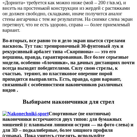
«Дорнита» требуется как можно ниже (мой – 200 г/кв.м), и
висеть на простенькой конструкции из жердей с растяжками
он должен свободно, складками, иначе получится аналог
стены ангарчика с тем же результатом. На снимке слева экран
перетянут, что не есть здорово, справа — более приемлемый
вариант.
Во-вторых, все равно то и дело экран шьется стрелами
насквозь. Тут так: тренировочный 30-фунтовый лук и
рекурсивный арбалет типа «Скорпиона» — это его
вершина, правда, гарантированная. Все более серьезные
модели, особенно «блочники», на дачных дистанциях почти
всегда выходят победителями. Силу свою стрелы, к
счастью, теряют, но пластиковое оперение порой
приходится выправлять. Есть, правда, один вариант,
связанный с особенностями наконечников различных
видов .
Выбираем наконечники для стрел
Спортивные (не охотничьи)
наконечники встречаются двух типов: для бумажных
мишеней (с плавными линиями острия — на фото слева) и
для 3D – подкалиберные, более хищного профиля
(справа). Пока учитесь стрелять, используйте