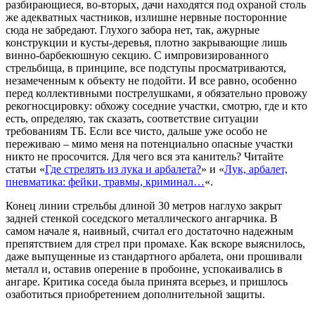
разбирающиеся, во-вторых, дачи находятся под охраной столь
же адекватных частников, излишне нервные посторонние
сюда не забредают. Глухого забора нет, так, ажурные
конструкции и кусты-деревья, плотно закрывающие лишь
винно-барбекюшную секцию. С импровизированного
стрельбища, в принципе, все подступы просматриваются,
незамеченным к объекту не подойти. И все равно, особенно
перед коллективными пострелушками, я обязательно провожу
рекогносцировку: обхожу соседние участки, смотрю, где и кто
есть, определяю, так сказать, соответствие ситуации
требованиям ТБ. Если все чисто, дальше уже особо не
переживаю – мимо меня на потенциально опасные участки
никто не просочится. Для чего вся эта канитель? Читайте
статьи «
Где стрелять из лука и арбалета?
» и «
Лук, арбалет,
пневматика: фейки, травмы, криминал…
«.
Конец линии стрельбы длиной 30 метров наглухо закрыт
задней стенкой соседского металлического ангарчика. В
самом начале я, наивный, считал его достаточно надежным
препятствием для стрел при промахе. Как вскоре выяснилось,
даже выпущенные из стандартного арбалета, они прошивали
металл и, оставив оперение в пробоине, успокаивались в
ангаре. Критика соседа была принята всерьез, и пришлось
озаботиться приобретением дополнительной защиты.