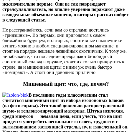
исключительно первые. Они не так повреждают
стрелоулавливатель, но вполне уверенно поражают даже
самодельные объемные мишени, о которых рассказ пойдет
в следующей статье.
Не расстраивайтесь, если вам со стрелами достались
«тридэшные». Во-первых, они пригодятся в самом
ближайшем будущем, во-вторых, спортивные наконечники
купить можно в любом специализированном магазине, и
стоят на порядок дешевле лезвийных охотничьих. К тому же,
не забывайте, что последние превращают безобидный
спортивный снаряд в оружие, стоит их только прикрутить к
стреле, да и мишенные щиты с ними уж очень быстро
«помирают». А стоят они довольно прилично.
Мишенный щит: что, где, почем?
В последние годы классическим стал
считаться мишенный щит из набора изолоновых блоков
(на фото справа). Это такой довольно распространенный
шумо- и теплоизолирующий материал. Штука неплохая,
среди минусов — немалая цена, если учесть, что на щит
придется употребить несколько его слоев, трудности с
вытаскиванием застрявшей стрелы, ну, и тяжеленький он.