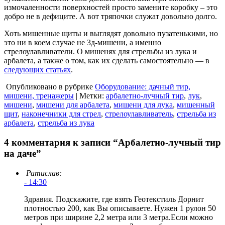
измочаленности поверхностей просто замените коробку – это
добро не в дефиците. А вот тряпочки служат довольно долго.
Хоть мишенные щиты и выглядят довольно пузатенькими, но
это ни в коем случае не 3д-мишени, а именно
стрелоулавливатели. О мишенях для стрельбы из лука и
арбалета, а также о том, как их сделать самостоятельно — в
следующих статьях
.
Опубликовано в рубрике
Оборудование: дачный тир,
мишени, тренажеры
| Метки:
арбалетно-лучный тир
,
лук
,
мишени
,
мишени для арбалета
,
мишени для лука
,
мишенный
щит
,
наконечники для стрел
,
стрелоулавливатель
,
стрельба из
арбалета
,
стрельба из лука
4 комментария к записи “Арбалетно-лучный тир
на даче”
Ратислав:
- 14:30
Здравия. Подскажите, где взять Геотекстиль Дорнит
плотностью 200, как Вы описываете. Нужен 1 рулон 50
метров при ширине 2,2 метра или 3 метра.Если можно