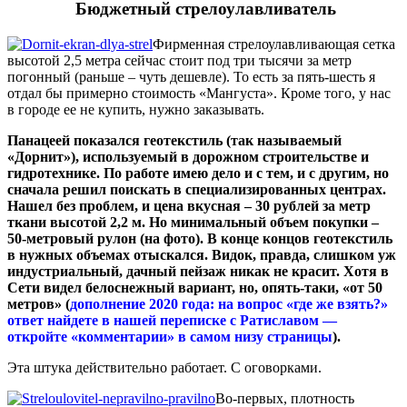
Бюджетный стрелоулавливатель
Фирменная стрелоулавливающая сетка
высотой 2,5 метра сейчас стоит под три тысячи за метр
погонный (раньше – чуть дешевле). То есть за пять-шесть я
отдал бы примерно стоимость «Мангуста». Кроме того, у нас
в городе ее не купить, нужно заказывать.
Панацеей показался геотекстиль (так называемый
«Дорнит»), используемый в дорожном строительстве и
гидротехнике. По работе имею дело и с тем, и с другим, но
сначала решил поискать в специализированных центрах.
Нашел без проблем, и цена вкусная – 30 рублей за метр
ткани высотой 2,2 м. Но минимальный объем покупки –
50-метровый рулон (на фото). В конце концов геотекстиль
в нужных объемах отыскался. Видок, правда, слишком уж
индустриальный, дачный пейзаж никак не красит. Хотя в
Сети видел белоснежный вариант, но, опять-таки, «от 50
метров» (
дополнение 2020 года: на вопрос «где же взять?»
ответ найдете в нашей переписке с Ратиславом —
откройте «комментарии» в самом низу страницы
).
Эта штука действительно работает. С оговорками.
Во-первых, плотность