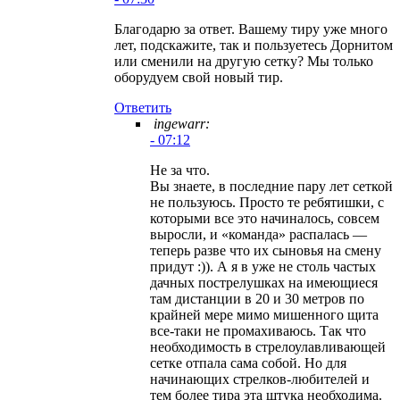
Благодарю за ответ. Вашему тиру уже много
лет, подскажите, так и пользуетесь Дорнитом
или сменили на другую сетку? Мы только
оборудуем свой новый тир.
Ответить
ingewarr:
- 07:12
Не за что.
Вы знаете, в последние пару лет сеткой
не пользуюсь. Просто те ребятишки, с
которыми все это начиналось, совсем
выросли, и «команда» распалась —
теперь разве что их сыновья на смену
придут :)). А я в уже не столь частых
дачных пострелушках на имеющиеся
там дистанции в 20 и 30 метров по
крайней мере мимо мишенного щита
все-таки не промахиваюсь. Так что
необходимость в стрелоулавливающей
сетке отпала сама собой. Но для
начинающих стрелков-любителей и
тем более тира эта штука необходима.