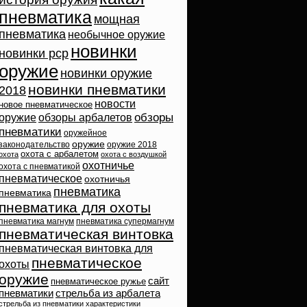
пневматика
мощная
пневматика
необычное оружие
новинки
новинки pcp
оружие
новинки оружие
новинки пневматики
2018
новости
новое пневматическое
обзоры
оружие
обзоры арбалетов
пневматики
оружейное
оружие
законодательство
оружие 2018
охота с арбалетом
охота
охота с воздушкой
охотничье
охота с пневматикой
пневматическое
охотничья
пневматика
пневматика
пневматика для охоты
пневматика магнум
пневматика супермагнум
пневматическая винтовка
пневматическая винтовка для
пневматическое
охоты
оружие
сайт
пневматическое ружье
пневматики
стрельба из арбалета
стрельба из пневматики
характеристики