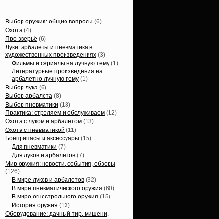
Статьи, обзоры
Выбор оружия: общие вопросы
(6)
Охота
(4)
Про зверьё
(6)
Луки. арбалеты и пневматика в
художественных произведениях
(3)
Фильмы и сериалы на лучную тему
(1)
Литературные произведения на
арбалетно-лучную тему
(1)
Выбор лука
(6)
Выбор арбалета
(8)
Выбор пневматики
(18)
Практика: стреляем и обслуживаем
(12)
Охота с луком и арбалетом
(13)
Охота с пневматикой
(11)
Боеприпасы и аксессуары
(15)
Для пневматики
(7)
Для луков и арбалетов
(7)
Мир оружия: новости, события, обзоры
(126)
В мире луков и арбалетов
(32)
В мире пневматического оружия
(60)
В мире огнестрельного оружия
(15)
История оружия
(13)
Оборудование: дачный тир, мишени,