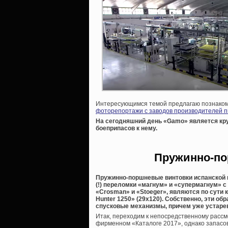
Интересующимся темой предлагаю познакоми
фоторепортажи с заводов производителей п
На сегодняшний день «
Gamo» является кр
боеприпасов к нему.
Пружинно-по
Пружинно-поршневые винтовки испанской 
(!) переломки «магнум» и «супермагнум» 
«Crosman» и «Stoeger», являются по сути
Hunter 1250» (29х120). Собственно, эти о
спусковые механизмы, причем уже устарев
Итак, переходим к непосредственному рассм
фирменном «Каталоге 2017», однако запасов 