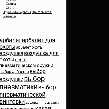
Оптика
Охота
Оружейные курьезы, приколы и т.п.
Контакты
Облако тэгов
арбалет
арбалет для
охоты
арбалет охота
воздушка
воздушка для
охоты
все о
пневматическом оружии
выбор
выбор арбалета
выбор
воздушки
пневматики
выбор
пневматической
винтовки
дешевая пневматика
какая
история оружия