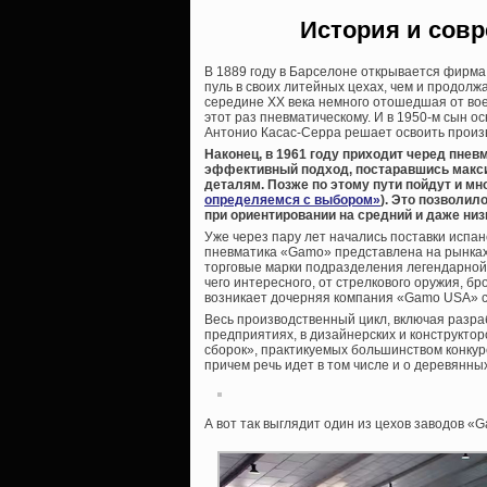
История и совр
В 1889 году в Барселоне открывается фирма
пуль в своих литейных цехах, чем и продол
середине XX века немного отошедшая от вое
этот раз пневматическому. И в 1950-м сын о
Антонио Касас-Серра решает освоить произв
Наконец, в 1961 году приходит черед пнев
эффективный подход, постаравшись макс
деталям. Позже по этому пути пойдут и мн
определяемся с выбором»
). Это позволил
при ориентировании на средний и даже ни
Уже через пару лет начались поставки испан
пневматика «Gamo» представлена на рынках 9
торговые марки подразделения легендарной 
чего интересного, от стрелкового оружия, б
возникает дочерняя компания «Gamo USA» с
Весь производственный цикл, включая разра
предприятиях, в дизайнерских и конструктор
сборок», практикуемых большинством конкур
причем речь идет в том числе и о деревянных
А вот так выглядит один из цехов заводов «