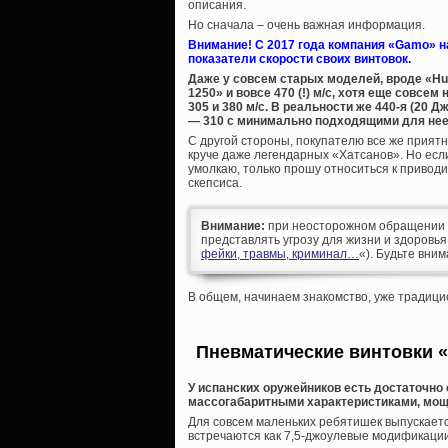
описания.
Но сначала – очень важная информация.
Внимание! С 2017 года компания «Gamo» н
показатели скорости своих винтовок.
Даже у совсем старых моделей, вроде «Hunt
1250» и вовсе 470 (!) м/с, хотя еще совсе
305 и 380 м/с. В реальности же 440-я (20 
— 310 с минимально подходящими для нее 
С другой стороны, покупателю все же приятно
круче даже легендарных «Хатсанов». Но если
умолкаю, только прошу относиться к привод
скепсиса.
Внимание:
при неосторожном обращении д
представлять угрозу для жизни и здоровья
фейки, травмы, криминал…
«). Будьте вни
В общем, начинаем знакомство, уже традиц
Пневматические винтовки «
У испанских оружейников есть достаточн
массогабаритными характеристиками, мощн
Для совсем маленьких ребятишек выпускаетс
встречаются как 7,5-джоулевые модификации