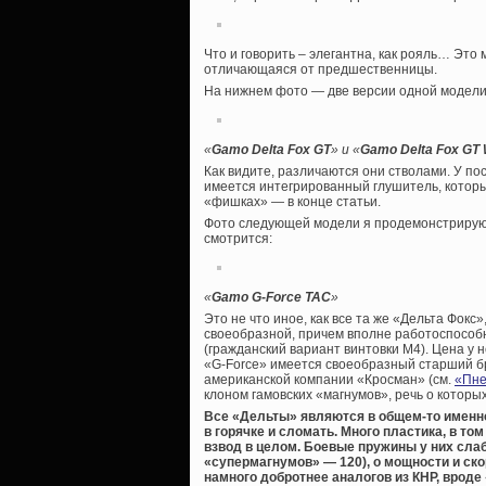
Что и говорить – элегантна, как рояль… Это 
отличающаяся от предшественницы.
На нижнем фото — две версии одной модели
«
Gamo Delta Fox GT
» и
«
Gamo Delta Fox GT 
Как видите, различаются они стволами. У по
имеется интегрированный глушитель, которы
«фишках» — в конце статьи.
Фото следующей модели я продемонстрирую в
смотрится:
«
Gamo
G-
Force
TAC
»
Это не что иное, как все та же «Дельта Фокс
своеобразной, причем вполне работоспособ
(гражданский вариант винтовки М4). Цена у н
«G-Force» имеется своеобразный старший б
американской компании «Кросман» (см.
«Пне
клоном гамовских «магнумов», речь о которы
Все «Дельты» являются в общем-то именно
в горячке и сломать. Много пластика, в то
взвод в целом. Боевые пружины у них слаб
«супермагнумов» — 120), о мощности и ско
намного добротнее аналогов из КНР, вроде 