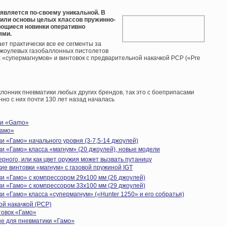
является по-своему уникальной. В
или основы целых классов пружинно-
яющиеся новинки оперативно
ями.
т практически все ее сегменты за
джоулевых газобаллонных пистолетов
«супермагнумов» и винтовок с предварительной накачкой PCP («Pre
клонник пневматики любых других брендов, так это с боеприпасами
нно с них почти 130 лет назад началась
ии «Gamo»
Гамо»
и «Гамо» начального уровня (3-7,5-14 джоулей)
и «Гамо» класса «магнум» (20 джоулей), новые модели
ерного, или как цвет оружия может вызвать путаницу
е винтовки «магнум» с газовой пружиной IGT
и «Гамо» с компрессором 29х100 мм (26 джоулей)
и «Гамо» с компрессором 33х100 мм (29 джоулей)
 «Гамо» класса «супермагнум» («Hunter 1250» и его собратья)
ой накачкой (PCP)
овок «Гамо»
е для пневматики «Гамо»