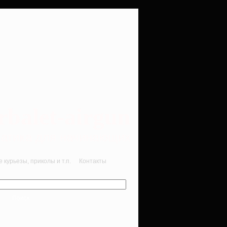
rbalet-airgun
вматика для начинающих
курьезы, приколы и т.п.
Контакты