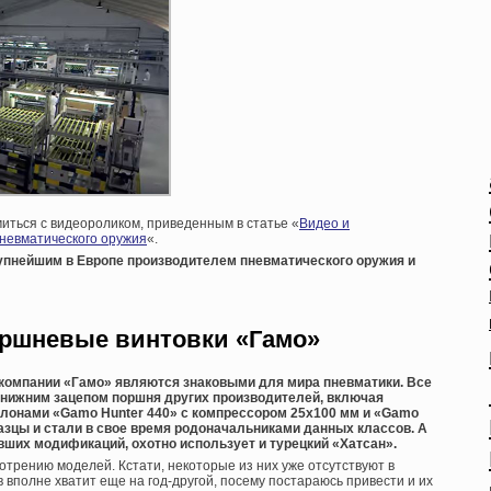
ться с видеороликом, приведенным в статье «
Видео и
невматического оружия
«.
упнейшим в Европе производителем пневматического оружия и
ршневые винтовки «Гамо
»
компании «Гамо» являются знаковыми для мира пневматики. Все
с нижним зацепом поршня других производителей, включая
 клонами «Gamo Hunter 440» с компрессором 25х100 мм и «Gamo
бразцы и стали в свое время родоначальниками данных классов. А
ших модификаций, охотно использует и турецкий «Хатсан».
отрению моделей. Кстати, некоторые из них уже отсутствуют в
вполне хватит еще на год-другой, посему постараюсь привести и их