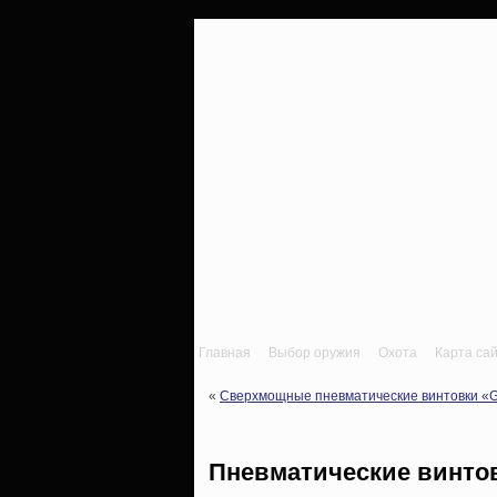
Главная
Выбор оружия
Охота
Карта са
«
Сверхмощные пневматические винтовки «Ga
Пневматические винто