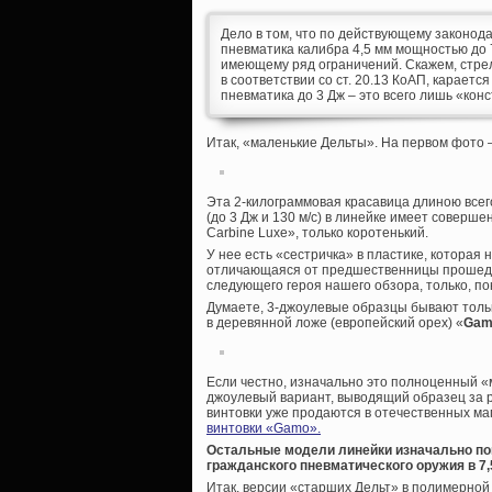
Дело в том, что по действующему законод
пневматика калибра 4,5 мм мощностью до 7
имеющему ряд ограничений. Скажем, стрель
в соответствии со ст. 20.13 КоАП, караетс
пневматика до 3 Дж – это всего лишь «кон
Итак, «маленькие Дельты». На первом фото 
Эта 2-килограммовая красавица длиною все
(до 3 Дж и 130 м/с) в линейке имеет соверш
Carbine Luxe», только коротенький.
У нее есть «сестричка» в пластике, которая 
отличающаяся от предшественницы прошедши
следующего героя нашего обзора, только, п
Думаете, 3-джоулевые образцы бывают только
в деревянной ложе (европейский орех) «
Gamo
Если честно, изначально это полноценный «м
джоулевый вариант, выводящий образец за р
винтовки уже продаются в отечественных ма
винтовки «Gamo».
Остальные модели линейки изначально по
гражданского пневматического оружия в 7,
Итак, версии «старших Дельт» в полимерной