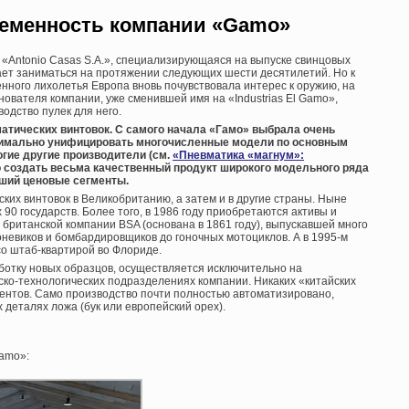
еменность компании «
Gamo»
 «Antonio Casas S.A.», специализирующаяся на выпуске свинцовых
жает заниматься на протяжении следующих шести десятилетий. Но к
нного лихолетья Европа вновь почувствовала интерес к оружию, на
снователя компании, уже сменившей имя на «Industrias El Gamo»,
одство пулек для него.
матических винтовок. С самого начала «Гамо» выбрала очень
имально унифицировать многочисленные модели по основным
огие другие производители (см.
«Пневматика «магнум»:
о создать весьма качественный продукт широкого модельного ряда
зший ценовые сегменты.
ских винтовок в Великобританию, а затем и в другие страны. Ныне
0 государств. Более того, в 1986 году приобретаются активы и
британской компании BSA (основана в 1861 году), выпускавшей много
роневиков и бомбардировщиков до гоночных мотоциклов. А в 1995-м
о штаб-квартирой во Флориде.
ботку новых образцов, осуществляется исключительно на
ско-технологических подразделениях компании. Никаких «китайских
ентов. Само производство почти полностью автоматизировано,
 деталях ложа (бук или европейский орех).
Gamo»: