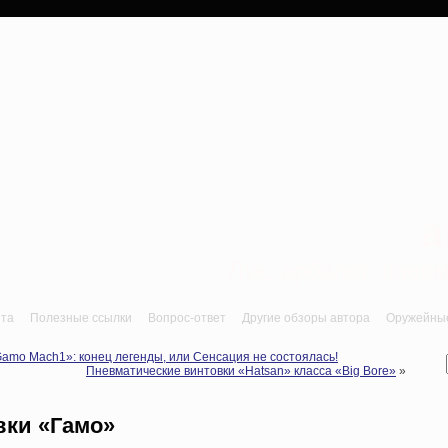
a
Лук, арбалет, пне
йта
Полезные ссылки
Вопрос-ответ
Другие обзоры автора
Оружейные 
mo Mach1»: конец легенды, или Сенсация не состоялась!
Пневматические винтовки «Hatsan» класса «Big Bore»
»
вки «Гамо»