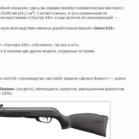
йной иерархии, здесь мы увидим линейку пневматических винтовок с
3
25х90 мм (44,2 см
). Соответственно, и чуть сниженными по
актеристиками («Хантер 440» и еще десятки его реинкарнаций —
торую впоследствии сменила доработанная версия «
Gamo 610
»:
«Хантера 440», собственно, так оно и есть.
ато в наличии две другие модели, созданные по прямо
е снятой с производства «детской» модели «Дельта Форест» — длина
 Shadow
» (на фото), являющаяся, напротив, уменьшенным вариантом
 1000».