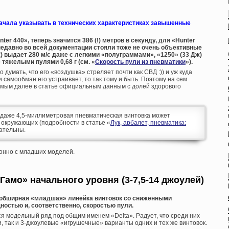
ачала указывать в технических характеристиках завышенные
er 440», теперь значится 386 (!) метров в секунду, для «Hunter
м недавно во всей документации стояли тоже не очень объективные
Дж) выдает 280 м/с даже с легкими «полуграммами», «1250» (33 Дж)
тяжелыми пулями 0,68 г (см. «
Скорость пули из пневматики
»).
 думать, что его «воздушка» стреляет почти как СВД :)) и уж куда
 самообман его устраивает, то так тому и быть. Поэтому на сем
имым далее в статье официальным данным с долей здорового
аже 4,5-миллиметровая пневматическая винтовка может
 окружающих (подробности в статье «
Лук, арбалет, пневматика:
мательны.
ионно с младших моделей.
Гамо» начального уровня (3-7,5-14 джоулей)
о обширная «младшая» линейка винтовок со сниженными
остью и, соответственно, скоростью пули.
я модельный ряд под общим именем «Delta». Радует, что среди них
, так и 3-джоулевые «игрушечные» варианты одних и тех же винтовок.