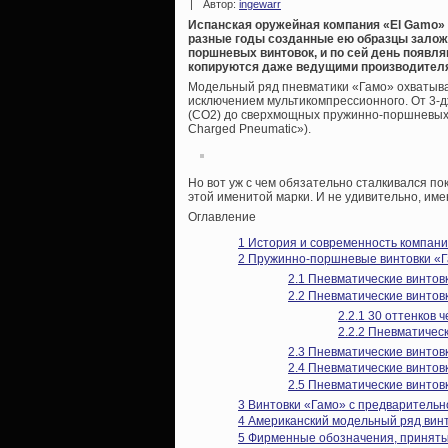
|
Автор:
ingewarr
Испанская оружейная компания «El Gamo» 
разные годы созданные ею образцы залож
поршневых винтовок, и по сей день появл
копируются даже ведущими производител
Модельный ряд пневматики «Гамо» охватывае
исключением мультикомпрессионного. От 3-
(CO2) до сверхмощных пружинно-поршневых 
Charged Pneumatic»).
Но вот уж с чем обязательно сталкивался по
этой именитой марки. И не удивительно, име
Оглавление
1
История и современность компан
2
Пружинно-поршневые винтовки «
2.1
Пневматические винтовк
2.2
Пневматические винтовк
2.2.1
30 оттенков ч
2.2.2
Пневматически
2.3
Пневматические винтовк
2.4
Пневматические винтовк
2.5
Пневматические винтовки
3
Винтовки «Гамо» с предварительн
4
Американский модельный ряд винт
5
Фирменные обозначения, приняты