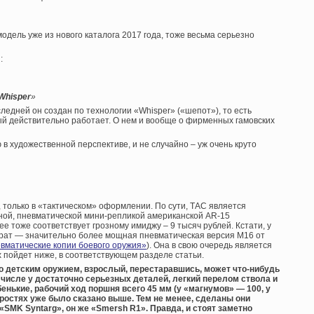
модель уже из нового каталога 2017 года, тоже весьма серьезно
:
Whisper
»
следней он создан по технологии «Whisper» («шепот»), то есть
й действительно работает. О нем и вообще о фирменных гамовских
 художественной перспективе, и не случайно – уж очень круто
», только в «тактическом» оформлении. По сути, ТАС является
ной, пневматической мини-репликой американской AR-15
ее тоже соответствует грозному имиджу – 9 тысяч рублей. Кстати, у
рат — значительно более мощная пневматическая версия М16 от
вматические копии боевого оружия»
). Она в свою очередь является
х пойдет ниже, в соответствующем разделе статьи.
 детским оружием, взрослый, перестаравшись, может что-нибудь
м числе у достаточно серьезных деталей, легкий перелом ствола и
енькие, рабочий ход поршня всего 45 мм (у «магнумов» — 100, у
ростях уже было сказано выше. Тем не менее, сделаны они
«
SMK
Syntarg», он же «
Smersh
R1». Правда, и стоят заметно