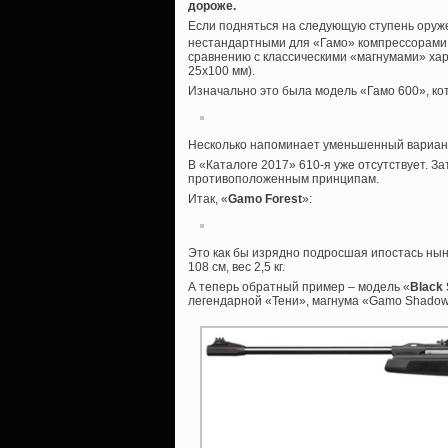
дороже.
Если подняться на следующую ступень оруже
нестандартными для «Гамо» компрессорами 
сравнению с классическими «магнумами» хар
25х100 мм).
Изначально это была модель «Гамо 600», ко
Несколько напоминает уменьшенный вариант 
В «Каталоге 2017» 610-я уже отсутствует. З
противоположенным принципам.
Итак, «
Gamo Forest
»:
Это как бы изрядно подросшая ипостась нын
108 см, вес 2,5 кг.
А теперь обратный пример – модель «
Black
легендарной «Тени», магнума «Gamo Shadow