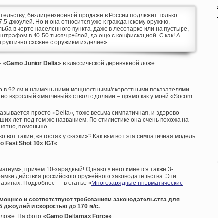
ательству, безлицензионной продаже в России подлежит только
,5 джоулей. Но и она относится уже к гражданскому оружию,
ба в черте населенного пункта, даже в лесопарке или на пустыре,
я штрафом в 40-50 тысяч рублей, да еще с конфискацией. О как! А
структивно схожее с оружием изделие».
– «
Gamo
Junior
Delta
» в классической деревянной ложе.
го в 92 см и наименьшими мощностными/скоростными показателями
енно взрослый «матчевый» ствол с долами – прямо как у моей «Socom
называется просто «Delta», тоже весьма симпатичная, и здорово
х лет под тем же названием. По стилистике она очень похожа на
онятно, поменьше.
 вот такие, «в гостях у сказки»? Как вам вот эта симпатичная модель
 Fast Shot 10x IGT
«:
агнум», причем 10-зарядный! Однако у него имеется также 3-
амки действия российского оружейного законодательства. Эти
газинах. Подробнее — в статье «
Многозарядные пневматические
мощнее и соответствуют требованиям законодательства для
5 джоулей и скоростью до 170 м/с.
 ложе. На фото «
Gamo
Deltamax
Force»
.