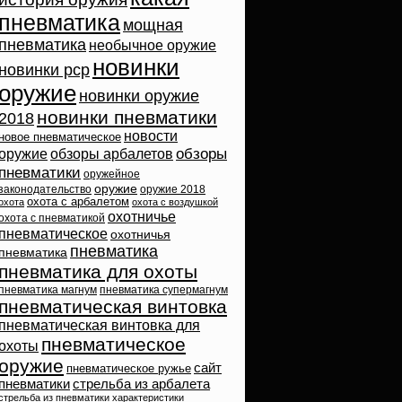
пневматика
мощная
пневматика
необычное оружие
новинки
новинки pcp
оружие
новинки оружие
новинки пневматики
2018
новости
новое пневматическое
обзоры
оружие
обзоры арбалетов
пневматики
оружейное
оружие
законодательство
оружие 2018
охота с арбалетом
охота
охота с воздушкой
охотничье
охота с пневматикой
пневматическое
охотничья
пневматика
пневматика
пневматика для охоты
пневматика магнум
пневматика супермагнум
пневматическая винтовка
пневматическая винтовка для
пневматическое
охоты
оружие
сайт
пневматическое ружье
пневматики
стрельба из арбалета
стрельба из пневматики
характеристики