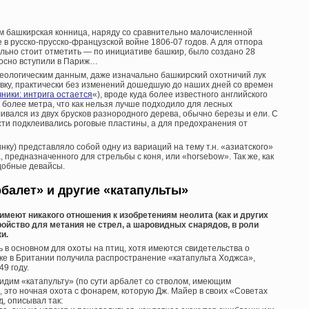
 башкирская конница, наряду со сравнительно малочисленной
в русско-прусско-французской войне 1806-07 годов. А для отпора
льно стоит отметить — по инициативе башкир, было создано 28
носно вступили в Париж…
археологическим данным, даже изначально башкирский охотничий лук
вку, практически без изменений дошедшую до наших дней со времен
ники: интрига остается
«), вроде куда более известного английского
е более метра, что как нельзя лучше подходило для лесных
ивался из двух брусков разнородного дерева, обычно березы и ели. С
сти подклеивались роговые пластины, а для предохранения от
нку) представляло собой одну из вариаций на тему т.н. «азиатского»
 предназначенного для стрельбы с коня, или «horsebow». Так же, как
одобные девайсы.
балет» и другие «катапульты»
меют никакого отношения к изобретениям неолита (как и других
тройство для метания не стрел, а шаровидных снарядов, в роли
и.
 в основном для охоты на птиц, хотя имеются свидетельства о
еке в Британии получила распространение «катапульта Ходжса»,
9 году.
видим «катапульту» (по сути арбалет со стволом, имеющим
, это ночная охота с фонарем, которую Дж. Майер в своих «Советах
, описывал так: