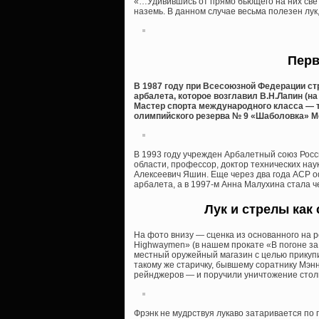
«…Удивившись от прямо бьющего на них свет
наземь. В данном случае весьма полезен лук,
Перв
В 1987 году при Всесоюзной Федерации ст
арбалета, которое возглавил В.Н.Лапин (н
Мастер спорта международного класса — 
олимпийского резерва № 9 «Шаболовка» М
В 1993 году учрежден Арбалетный союз Росс
области, профессор, доктор технических на
Алексеевич Яшин. Еще через два года АСР 
арбалета, а в 1997-м Анна Малухина стала 
Лук и стрелы как
На фото внизу — сценка из основанного на 
Highwaymen» (в нашем прокате «В погоне за 
местный оружейный магазин с целью прикупи
такому же старичку, бывшему соратнику Мэн
рейнджеров — и поручили уничтожение стол
Фрэнк не мудрствуя лукаво затаривается по 