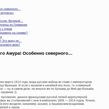
но северного…
тапульты»
рессии. Великой…
пперы из Германии
 с луком
ображено на снимке?
ах
? Это вряд ли…
нзового века?
его Амура! Особенно северного…
иях марта 1814 года, когда русские войска во главе с императором
цу Франции. И если с казаком и нагайкой все ясно, то «северный
 — ну, в самом деле, не мчался же по бульвар дэ Фий-дю-Кальве́р
оружием :)).
о прозвание, данное французами русской легкой иррегулярной
вых же столкновений с нею в компаниях 1806 — 1814 годов. Точнее,
в него входили, например, казаки), а башкирским всадникам,
аблей и луком.