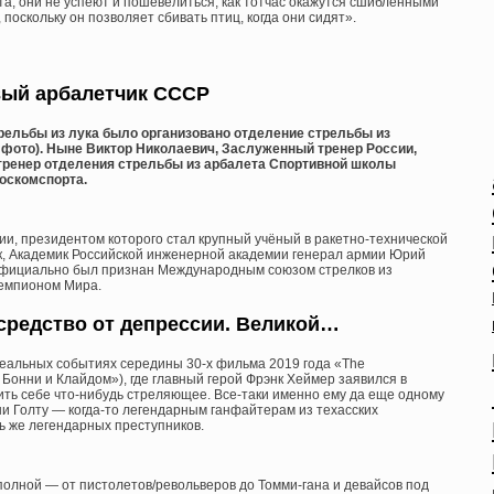
а, они не успеют и пошевелиться, как тотчас окажутся сшибленными
 поскольку он позволяет сбивать птиц, когда они сидят».
ый арбалетчик СССР
рельбы из лука было организовано отделение стрельбы из
а фото). Ныне Виктор Николаевич, Заслуженный тренер России,
тренер отделения стрельбы из арбалета Спортивной школы
оскомспорта.
ии, президентом которого стал крупный учёный в ракетно-технической
ук, Академик Российской инженерной академии генерал армии Юрий
официально был признан Международным союзом стрелков из
чемпионом Мира.
 средство от депрессии. Великой…
реальных событиях середины 30-х фильма 2019 года «The
Бонни и Клайдом»), где главный герой Фрэнк Хеймер заявился в
ть себе что-нибудь стреляющее. Все-таки именно ему да еще одному
ни Голту — когда-то легендарным ганфайтерам из техасских
ь же легендарных преступников.
полной — от пистолетов/револьверов до Томми-гана и девайсов под