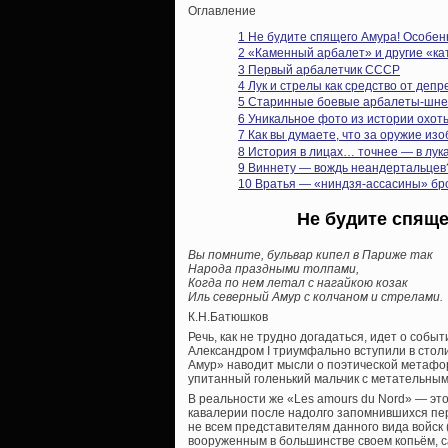
Оглавление
1
Не будите спящего Амура! Особен
2
«Каменный арбалет» и другие «ка
3
Первый арбалетчик СССР
4
Лук и стрелы как средство от деп
5
Старинные боевые арбалеты-шне
6
Уникальное фото из истории охоты
7
Как вы думаете, что за оружие из
8
История в лицах… точнее — в лук
9
Виннету — вождь неандертальцев
10
Вратья — «ниндзя-ассасины» бро
Не будите спящ
Вы помните, бульвар кипел в Париже так
Народа праздными толпами,
Когда по нем летал с нагайкою козак
Иль северный Амур с колчаном и стрелами.
К.Н.Батюшков
Речь, как не трудно догадаться, идет о событ
Александром I триумфально вступили в столи
Амур» наводит мысли о поэтической метафоре
упитанный голенький мальчик с метательным 
В реальности же «Les amours du Nord» — эт
кавалерии после надолго запомнившихся пер
не всем представителям данного вида войск (
вооруженным в большинстве своем копьём, с