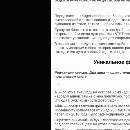
редки. И — не поверите! — до сих пор не
Перед вами — «Kugelschnäpper» образца аж 
выставленной в замке Honhardt (Баден-Вюрте
выполнен из стали, тетива — оригинальная 
Сразу же бросается в глаза, что она двойная
современной модели лука-рогатки «STS Rapto
позволяет установить «гнездо» для снарядов
В коллекции, наряду с классическими арбал
назвать младшим собратом героя нашего рас
взгляд, сама дуга и рабочий ход тетивы, а з
Уникальное ф
Редчайший снимок. Два айна — один с мушк
подтаявшем снегу.
А было это в 1946 году на острове Хоккайдо,
народом айнов, там не очень популярно, пос
Отсюда и эксклюзивность фотографии.
Айны — представители древнейшего населе
численность колеблется от 25 до 200 тысяч 
переписи 2010 года было зафиксировано 109 
Обратите внимание на лук. Классическая одно
под рост хозяина, да и на охоте с такими все