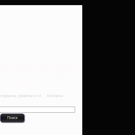
rbalet-airgun
вматика для начинающих
курьезы, приколы и т.п.
Контакты