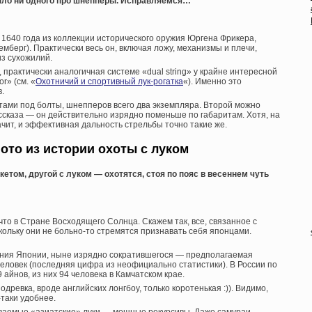
 было ни одного про шнепперы. Исправляемся…
1640 года из коллекции исторического оружия Юргена Фрикера,
мберг). Практически весь он, включая ложу, механизмы и плечи,
из сухожилий.
, практически аналогичная системе «dual string» у крайне интересной
r» (см. «
Охотничий и спортивный лук-рогатка
«). Именно это
.
етами под болты, шнепперов всего два экземпляра. Второй можно
сказа — он действительно изрядно поменьше по габаритам. Хотя, на
начит, и эффективная дальность стрельбы точно такие же.
ото из истории охоты с луком
етом, другой с луком — охотятся, стоя по пояс в весеннем чуть
 что в Стране Восходящего Солнца. Скажем так, все, связанное с
кольку они не больно-то стремятся признавать себя японцами.
ния Японии, ныне изрядно сократившегося — предполагаемая
человек (последняя цифра из неофициально статистики). В России по
айнов, из них 94 человека в Камчатском крае.
древка, вроде английских лонгбоу, только коротенькая :)). Видимо,
-таки удобнее.