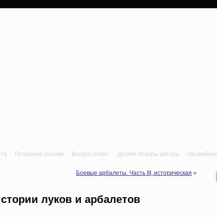
a
Лук, арбалет, пне
йта
Полезные ссылки
Вопрос-ответ
Другие обзоры автора
Оружейные 
Боевые арбалеты. Часть III, историческая
»
стории луков и арбалетов