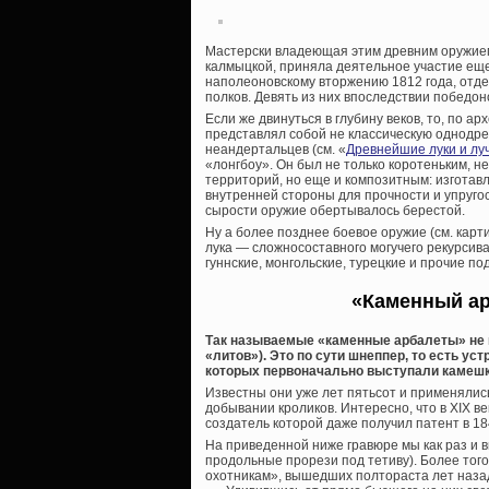
Мастерски владеющая этим древним оружием
калмыцкой, приняла деятельное участие еще 
наполеоновскому вторжению 1812 года, отде
полков. Девять из них впоследствии победо
Если же двинуться в глубину веков, то, по 
представлял собой не классическую однодре
неандертальцев (см. «
Древнейшие луки и луч
«лонгбоу». Он был не только коротеньким, н
территорий, но еще и композитным: изготавл
внутренней стороны для прочности и упруго
сырости оружие обертывалось берестой.
Ну а более позднее боевое оружие (см. карти
лука — сложносоставного могучего рекурсива,
гуннские, монгольские, турецкие и прочие п
«Каменный ар
Так называемые «каменные арбалеты» не и
«литов»). Это по сути шнеппер, то есть ус
которых первоначально выступали камешк
Известны они уже лет пятьсот и применялись
добывании кроликов. Интересно, что в XIX в
создатель которой даже получил патент в 184
На приведенной ниже гравюре мы как раз и 
продольные прорези под тетиву). Более того
охотникам», вышедших полтораста лет назад