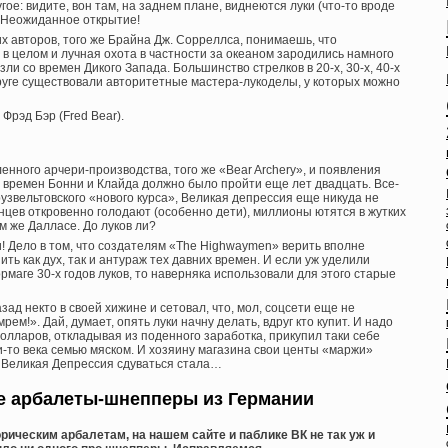
угое: видите, вон там, на заднем плане, виднеются луки (что-то вроде
? Неожиданное открытие!
х авторов, того же Брайна Дж. Сорреллса, понимаешь, что
в целом и лучная охота в частности за океаном зародились намного
зли со времен Дикого Запада. Большинство стрелков в 20-х, 30-х, 40-х
круге существовали авторитетные мастера-лукоделы, у которых можно
Фрэд Бэр (Fred Bear).
нного арчери-производства, того же «Bear Archery», и появления
 времен Бонни и Клайда должно было пройти еще лет двадцать. Все-
узвельтовского «нового курса», Великая депрессия еще никуда не
нцев откровенно голодают (особенно дети), миллионы ютятся в жутких
ом же Далласе. До луков ли?
и! Дело в том, что создателям «The Highwaymen» верить вполне
ть как дух, так и антураж тех давних времен. И если уж уделили
рмаге 30-х годов луков, то наверняка использовали для этого старые
азад некто в своей хижине и сетовал, что, мол, соцсети еще не
!». Дай, думает, опять луки начну делать, вдруг кто купит. И надо
долларов, откладывая из поденного заработка, прикупил таки себе
и-то века семью мяском. И хозяину магазина свои центы «маржи»
а Великая Депрессия сдуваться стала…
 арбалеты-шнепперы из Германии
ическим арбалетам, на нашем сайте и паблике ВК не так уж и