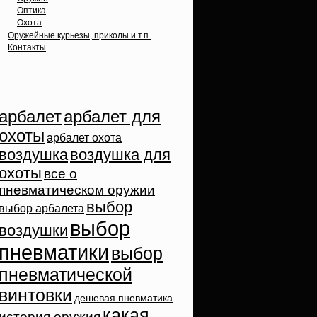
Оптика
Охота
Оружейные курьезы, приколы и т.п.
Контакты
Облако тэгов
арбалет
арбалет для
охоты
арбалет охота
воздушка
воздушка для
охоты
все о
пневматическом оружии
выбор
выбор арбалета
выбор
воздушки
пневматики
выбор
пневматической
винтовки
дешевая пневматика
какая
история оружия