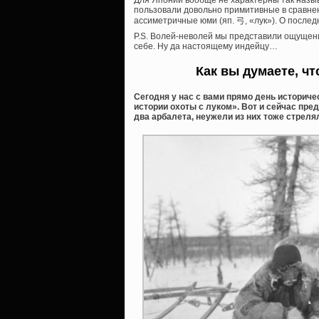
Для Японии вообще не характерны так назы
пользовали довольно примитивные в сравнен
ассиметричные юми (яп. 弓, «лук»). О последн
P.S. Волей-неволей мы представили ощущени
себе. Ну да настоящему индейцу…
Как вы думаете, ч
Сегодня у нас с вами прямо день историч
истории охоты с луком». Вот и сейчас пред
два арбалета, неужели из них тоже стреля