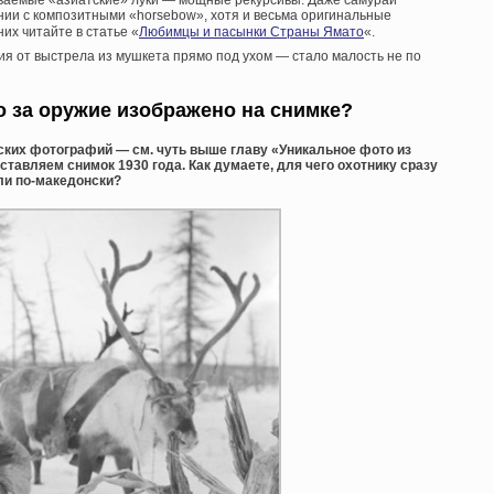
ваемые «азиатские» луки — мощные рекурсивы. Даже самураи
ии с композитными «horsebow», хотя и весьма оригинальные
их читайте в статье «
Любимцы и пасынки Страны Ямато
«.
я от выстрела из мушкета прямо под ухом — стало малость не по
то за оружие изображено на снимке?
еских фотографий — см. чуть выше главу «Уникальное фото из
ставляем снимок 1930 года. Как думаете, для чего охотнику сразу
ли по-македонски?