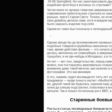
.30-06 Springfield. Но нас заинтересовало др
индейских флэтбоу) и колчаны со стрелами
Читая книги по арчери-тематике американски
современная любительская стрельба из лука 
раньше, чем в Старом Свете. Точнее, не исче
свои девайсы делали сами, хотя в каждом о
было заказать изделие под себя.
Одним из таких был поначалу и легендарный 
Однако вроде бы до возникновения промышле
подобных товаров в оружейных магазинах со
таки, время действия фильма — это начало р
делась, миллионы не сомалийцев, а америка
трущобах, и не где-нибудь в Могадишо, а в т
Ан нет — вот оно, свидетельство, перед нам
можно, они постарались максимально сохрани
внимание даже такой мелочи, как наличие в о
фотографии. Это как минимум.
А что, скажем, сидел восемьдесят пять лет н
придумали — негде поныть насчет «МыФсеУмрем
же, другой такой же бедолага, накопив пару 
лучок да олешку подстрелил, побаловал в ко
капнули. Так и пошел потихоньку рост ВВП, 
Старинные боевые
Посты и статьи, посвященные боевым истор