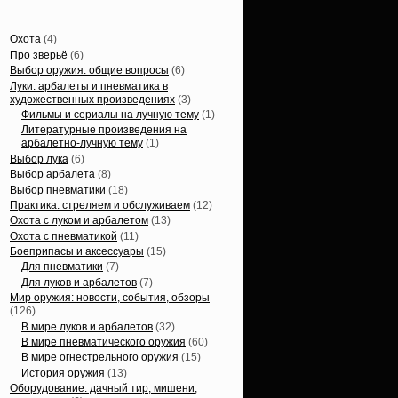
Статьи, обзоры
Охота
(4)
Про зверьё
(6)
Выбор оружия: общие вопросы
(6)
Луки. арбалеты и пневматика в
художественных произведениях
(3)
Фильмы и сериалы на лучную тему
(1)
Литературные произведения на
арбалетно-лучную тему
(1)
Выбор лука
(6)
Выбор арбалета
(8)
Выбор пневматики
(18)
Практика: стреляем и обслуживаем
(12)
Охота с луком и арбалетом
(13)
Охота с пневматикой
(11)
Боеприпасы и аксессуары
(15)
Для пневматики
(7)
Для луков и арбалетов
(7)
Мир оружия: новости, события, обзоры
(126)
В мире луков и арбалетов
(32)
В мире пневматического оружия
(60)
В мире огнестрельного оружия
(15)
История оружия
(13)
Оборудование: дачный тир, мишени,