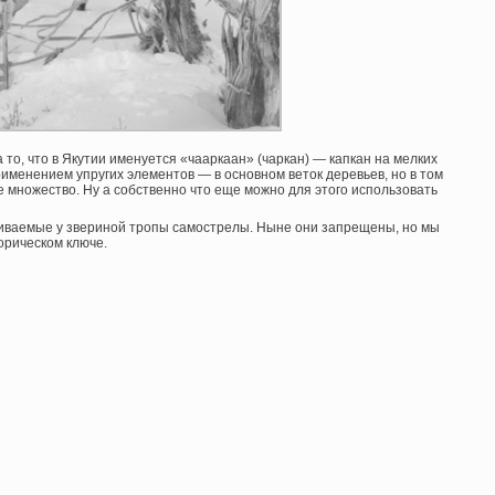
 то, что в Якутии именуется «чааркаан» (чаркан) — капкан на мелких
именением упругих элементов — в основном веток деревьев, но в том
е множество. Ну а собственно что еще можно для этого использовать
иваемые у звериной тропы самострелы. Ныне они запрещены, но мы
орическом ключе.