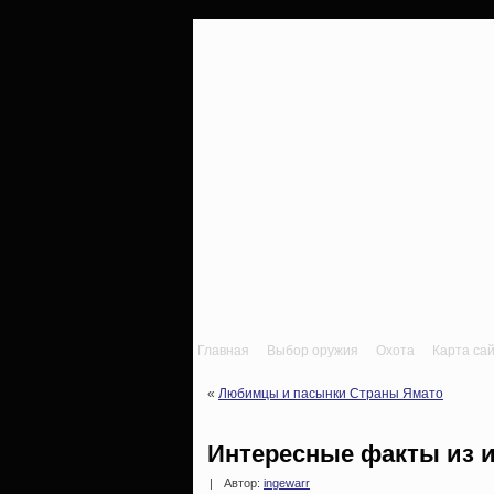
Главная
Выбор оружия
Охота
Карта са
«
Любимцы и пасынки Страны Ямато
Интересные факты из и
|
Автор:
ingewarr