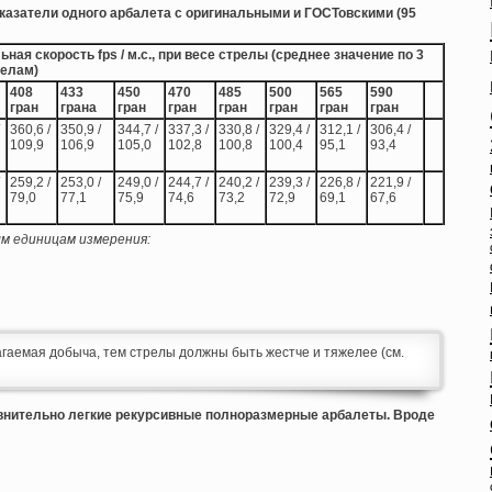
казатели одного арбалета с оригинальными и ГОСТовскими (95
ная скорость fps / м.с., при весе стрелы (среднее значение по 3
елам)
408
433
450
470
485
500
565
590
гран
грана
гран
гран
гран
гран
гран
гран
360,6 /
350,9 /
344,7 /
337,3 /
330,8 /
329,4 /
312,1 /
306,4 /
109,9
106,9
105,0
102,8
100,8
100,4
95,1
93,4
259,2 /
253,0 /
249,0 /
244,7 /
240,2 /
239,3 /
226,8 /
221,9 /
79,0
77,1
75,9
74,6
73,2
72,9
69,1
67,6
м единицам измерения:
гаемая добыча, тем стрелы должны быть жестче и тяжелее (см.
внительно легкие рекурсивные полноразмерные арбалеты. Вроде