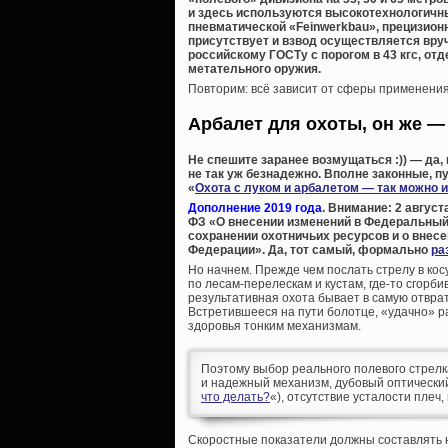
и здесь используются высокотехнологичны
пневматической «Feinwerkbau», прецизион
присутствует и взвод осуществляется вру
российскому ГОСТу с порогом в 43 кгс, о
метательного оружия.
Повторим: всё зависит от сферы применения 
Арбалет для охоты, он же —
Не спешите заранее возмущаться :)) — да,
не так уж безнадежно. Вполне законные, п
«
Охота с луком и арбалетом — так можно 
Дополнение 2019 года
. Внимание: 2 авгус
ФЗ «О внесении изменений в Федеральный 
сохранении охотничьих ресурсов и о внес
Федерации». Да, тот самый, формально
ра
Но начнем. Прежде чем послать стрелу в кос
по лесам-перелескам и кустам, где-то сгорби
результативная охота бывает в самую отвра
Встретившееся на пути болотце, «удачно» р
здоровья тонким механизмам.
Поэтому выбор реального полевого стрелка
и надежный механизм, дубовый оптический
что делать?
«), отсутствие усталости плеч
Скоростные показатели должны составлять н