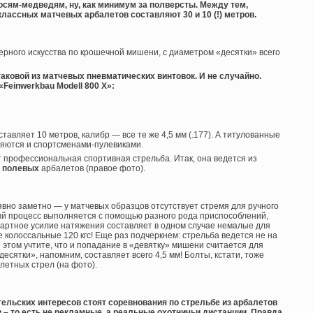
осям-медведям, ну, как минимум за полверсты. Между тем,
лассных матчевых арбалетов составляют 30 и 10 (!) метров.
рного искусства по крошечной мишени, с диаметром «десятки» всего
аковой из матчевых пневматических винтовок. И не случайно.
Feinwerkbau Modell 800 X»:
ставляет 10 метров, калибр — все те же 4,5 мм (.177). А титулованные
ляются и спортсменами-пулевиками.
т профессиональная спортивная стрельба. Итак, она ведется из
и
полевых
арбалетов (правое фото).
вно заметно — у матчевых образцов отсутствует стремя для ручного
ный процесс выполняется с помощью разного рода приспособлений,
дартное усилие натяжения составляет в одном случае немалые для
се колоссальные 120 кгс! Еще раз подчеркнем: стрельба ведется не на
ри этом учтите, что и попадание в «девятку» мишени считается для
есятки», напомним, составляет всего 4,5 мм! Болты, кстати, тоже
етных стрел (на фото).
тельских интересов стоят соревнования по стрельбе из арбалетов
в – то есть не рекламные, а реальные охотничьи дистанции. Правда