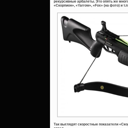
рекурсивные арбалеты. Это опять же мног
«Скорпион», «Yarrow», «Fox» (на фото) и т.п
Так выглядят скоростные показатели «Ск