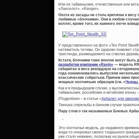
Или их тайваньские, отечественные или кита
«Ланселот», «Ranger».
Охота из засады не столь критична к весу
любимые «блочники». Они в любом случае 
коллег, кроме того, их намного легче взвод
У представленного на фото «Ten Point Steal
натяжитель тетивы. Он здорово поможет стр
тристенда, размещаемого на стволах деревь
Кстати, блочники тоже вполне могут быть 
разработки компании «Ravin»
— модель R9
габаритах и весе рекордную на сегодняшний
года ознаменовались выпуском нескольки
классических собратьев. Причем явно пр
мощных охотничьих образцов (см. «
Чудны 
Как и в предыдущем случае, у высококлассн
тайваньские, российские и китайские клоны
(Подробнее – в статье «
Арбалет для зверов
Техника стрельбы в данном случае практи
Пару слов о так называемых Боевых Арба
Это охотничья модель, до недавнего времени
когда-то опережал своего тогдашнего граждан
уже стало неважно, поскольку на рынок общ