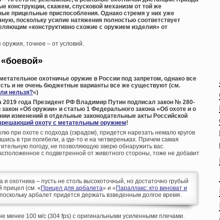
е конструкции, скажем, спусковой механизм от той же
ные прицельные приспособления. Однако стремя у них уже
чную, поскольку усилие натяжения полностью соответствует
тделяющим «конструктивно схожие с оружием изделия» от
оружия, точнее – от условий.
 «боевой»
 метательное охотничье оружие в России под запретом, однако все
усть и не очень бюджетные варианты все же существуют (см.
или нельзя?
«)
та 2019 года Президент РФ Владимир Путин подписал закон № 280-
закон «Об оружии» и статью 1 Федерального закона «Об охоте и о
ении изменений в отдельные законодательные акты Российской
зрешающий охоту с метательным оружием
!
улю при охоте с подхода (скрадом), придется нарезать немало кругов
вшись в три погибели, а где-то и на четвереньках. Причем самая
тительную погоду, не позволяющую зверю обнаружить вас.
асположенное с подветренной от животного стороны, тоже не добавит
 и охотника – пусть не столь высокоточный, но достаточно грубый
 прицел (см. «
Прицел для арбалета
» и «
Параллакс: кто виноват и
, поскольку арбалет придется держать взведенным долгое время.
е менее 100 м/с (304 fps) с оригинальными усиленными плечами.