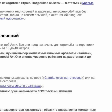
с находится в строю. Подробнее об этом — в статьях «
Боевые
ыполнения многих целей и задач вполне можно обойтись без
гатки. Только не совсем обычной, а охотничьей SlingBow.
ный лук-рогатка
«.
влечений
очной Азии. Все они предназначены для стрельбы на короткие и
 от 15 до 40 метров.
рам, лучший выбор компактные блочные арбалеты «Кайман»,
w model A». Они вполне уверенно работают на расстояниях до
 пригодны для охоты по перу («
С арбалетом на тетерева
«) или на
а-сеголетка.
 арбалеты МК-250 и «Кайман
»)
тов с оригинальными и ГОСТовскими плечами
 развернуться как следует, обратите внимание на компактные