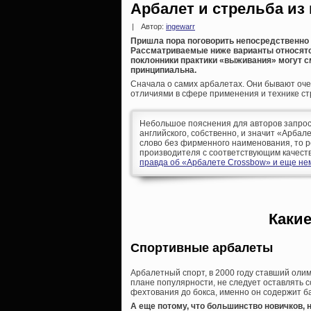
Арбалет и стрельба из 
|
Автор:
ingewarr
Пришла пора поговорить непосредственно о
Рассматриваемые ниже варианты относятс
поклонники практики «выживания» могут с
принципиальна.
Сначала о самих арбалетах. Они бывают оче
отличиями в сфере применения и технике ст
Небольшое пояснения для авторов запрос
английского, собственно, и значит «Арбале
слово без фирменного наименования, то р
производителя с соответствующим качеств
правда об «Арбалете Crossbow» и еще не
Каки
Спортивные арбалеты
Арбалетный спорт, в 2000 году ставший ол
плане популярности, не следует оставлять со
фехтования до бокса, именно он содержит б
А еще потому, что большинство новичков,