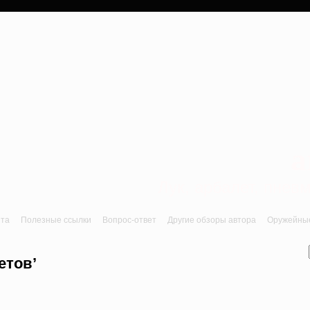
a
Лук, арбалет, пне
йта
Полезные ссылки
Вопрос-ответ
Другие обзоры автора
Оружейные 
етов’