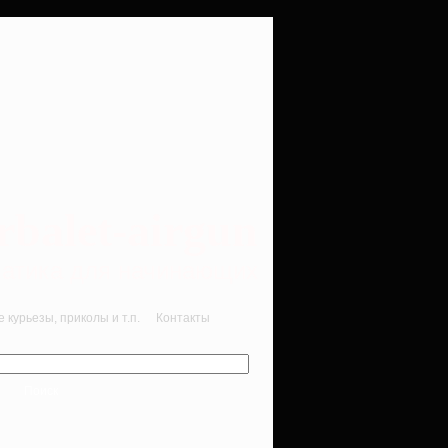
rbalet-airgun
вматика для начинающих
курьезы, приколы и т.п.
Контакты