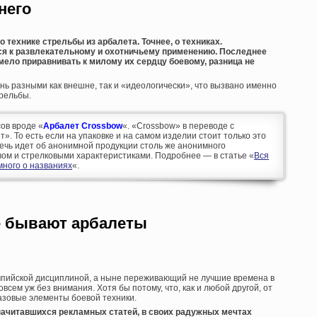
него
 технике стрельбы из арбалета. Точнее, о техниках.
я к развлекательному и охотничьему применению. Последнее
мело приравнивать к милому их сердцу боевому, разница не
нь разными как внешне, так и «идеологически», что вызвано именно
рельбы.
ов вроде «
Арбалет Crossbow
«. «Crossbow» в переводе с
т». То есть если на упаковке и на самом изделии стоит только это
ечь идет об анонимной продукции столь же анонимного
ом и стрелковыми характеристиками. Подробнее — в статье «
Вся
много о названиях
«.
е бывают арбалеты
импийской дисциплиной, а ныне переживающий не лучшие времена в
всем уж без внимания. Хотя бы потому, что, как и любой другой, от
азовые элементы боевой техники.
 начитавшихся рекламных статей, в своих радужных мечтах