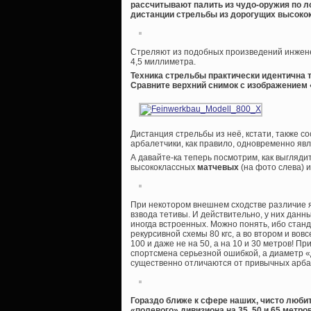
рассчитывают палить из чудо-оружия по л
дистанции стрельбы из дорогущих высокок
Стреляют из подобных произведений инжене
4,5 миллиметра.
Техника стрельбы практически идентична т
Сравните верхний снимок с изображением «
Дистанция стрельбы из неё, кстати, также со
арбалетчики, как правило, одновременно яв
А давайте-ка теперь посмотрим, как выгляди
высококлассных
матчевых
(на фото слева) 
При некотором внешнем сходстве различие я
взвода тетивы. И действительно, у них дан
иногда встроенных. Можно понять, ибо стан
рекурсивной схемы 80 кгс, а во втором и вов
100 и даже не на 50, а на 10 и 30 метров! П
спортсмена серьезной ошибкой, а диаметр «д
существенно отличаются от привычных арбал
Гораздо ближе к сфере наших, чисто люби
«полевого» дивизиона на 35, 50 и 65 метро