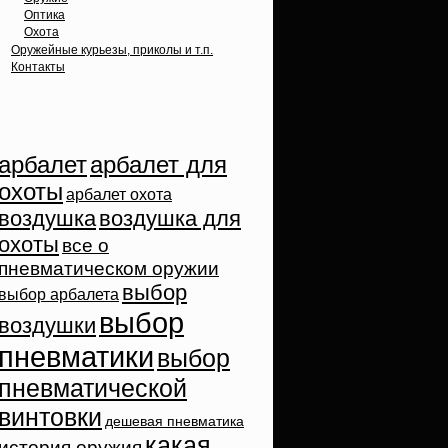
Оптика
Охота
Оружейные курьезы, приколы и т.п.
Контакты
Облако тэгов
арбалет
арбалет для
охоты
арбалет охота
воздушка
воздушка для
охоты
все о
пневматическом оружии
выбор
выбор арбалета
выбор
воздушки
пневматики
выбор
пневматической
винтовки
дешевая пневматика
какая
история оружия