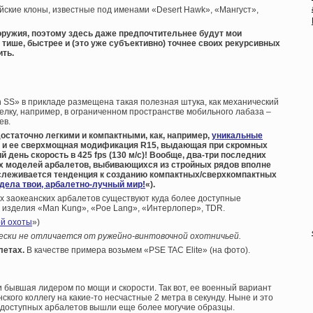
йские клоны, известные под именами «Desert Hawk», «Мангуст»,
 оружия, поэтому здесь даже предпочтительнее будут мои
тише, быстрее и (это уже субъективно) точнее своих рекурсивных
ить.
th SS» в прикладе размещена такая полезная штука, как механический
елку, например, в ограниченном пространстве мобильного лабаза –
ев.
достаточно легкими и компактными, как, например,
уникальные
 и ее сверхмощная модификация R15, выдающая при скромных
 день скорость в 425 fps (130 м/с)! Вообще, два-три последних
х моделей арбалетов, выбивающихся из стройных рядов вполне
ослеживается тенденция к созданию компактных/сверхкомпактных
дела твои, арбалетно-лучный мир!
«).
ых заокеанских арбалетов существуют куда более доступные
 – изделия «Man Kung», «Poe Lang», «Интерлопер», TDR.
ой охоты
»)
чески не отличается от ружейно-винтовочной охотничьей.
летах.
В качестве примера возьмем «PSE TAC Elite» (на фото).
 бывшая лидером по мощи и скорости. Так вот, ее военный вариант
ского коллегу на какие-то несчастные 2 метра в секунду. Ныне и это
едоступных арбалетов вышли еще более могучие образцы.