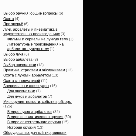
Статьи, обзоры
Выбор оружия: общие вопросы
(6)
Охота
(4)
Про зверьё
(6)
Луки. арбалеты и пневматика в
художественных произведениях
(3)
Фильмы и сериалы на лучную тему
(1)
Литературные произведения на
арбалетно-лучную тему
(1)
Выбор лука
(6)
Выбор арбалета
(8)
Выбор пневматики
(18)
Практика: стреляем и обслуживаем
(12)
Охота с луком и арбалетом
(13)
Охота с пневматикой
(11)
Боеприпасы и аксессуары
(15)
Для пневматики
(7)
Для луков и арбалетов
(7)
Мир оружия: новости, события, обзоры
(126)
В мире луков и арбалетов
(32)
В мире пневматического оружия
(60)
В мире огнестрельного оружия
(15)
История оружия
(13)
Оборудование: дачный тир, мишени,