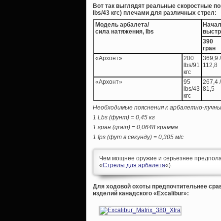
Вот так выглядят реальные скоростные по
lbs/43 кгс) плечами для различных стрел:
Модель арбалета/
Началь
сила натяжения, lbs
выстр
390
гран
«Архонт»
200
369,9 /
lbs/91
112,8
кгс
«Архонт»
95
267,4 /
lbs/43
81,5
кгс
Необходимые пояснения к арбалетно-лучны
1 Lbs (фунт) = 0,45 кг
1 гран (grain) = 0,0648 грамма
1 fps (фут в секунду) = 0,305 м/с
Чем мощнее оружие и серьезнее предпола
«
Стрелы для арбалета
«).
Для ходовой охоты предпочтительнее сра
изделий канадского «Excalibur»: