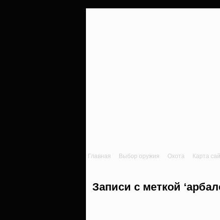
Главная
Выбор оружия
Охота
Карта са
Записи с меткой ‘арбал