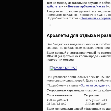
Тем не менее, метательное оружие и сейча
арбалеты
» и «
Боевые арбалеты. Часть II
«.
А еще — вы только не удивляйтесь! — для в
громоздких арбалетов, достаточно будет и ро
Подробности в статье «
Охотничий и спортив
Арбалеты для отдыха и раз
Это бюджетные модели из России и Юго-Вост
средние, по арбалетным меркам, дистанции –
Если дачный участок приличный по разме
МК-250 (на фото) и их клоны вроде «Yarro
полусотни метров.
При установке оригинальных плеч на 150 lbs
некоторых пушных зверей. Даже на кабанчик
(Подробнее – в статье «
Золотая середина»:
Скоростные характеристики этих арбале
Сила натяжения Скорость
150 lbs (68 кгс) 265 fps (81 м/с)
95 lbs (43 кгс) 213 fps (65 м/с)
Если же площади вашей «фазенды» не дают