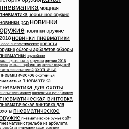
пневматика
мощная
пневматика
необычное оружие
новинки
новинки pcp
оружие
новинки оружие
новинки пневматики
2018
новости
новое пневматическое
обзоры
оружие
обзоры арбалетов
пневматики
оружейное
оружие
законодательство
оружие 2018
охота с арбалетом
охота
охота с воздушкой
охотничье
охота с пневматикой
пневматическое
охотничья
пневматика
пневматика
пневматика для охоты
пневматика магнум
пневматика супермагнум
пневматическая винтовка
пневматическая винтовка для
пневматическое
охоты
оружие
сайт
пневматическое ружье
пневматики
стрельба из арбалета
стрельба из пневматики
характеристики