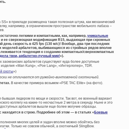
ить.
th SS» в прикладе размещена такая полезная штука, как механический
елку, например, в ограниченном пространстве мобильного лабаза –
ев.
достаточно легкими и компактными, как, например,
уникальные
 и ее сверхмощная модификация R15, выдающая при скромных
 день скорость в 425 fps (130 м/с)! Вообще, два-три последних
х моделей арбалетов, выбивающихся из стройных рядов вполне
ослеживается тенденция к созданию компактных/сверхкомпактных
дела твои, арбалетно-лучный мир!
«).
ых заокеанских арбалетов существуют куда более доступные
 – изделия «Man Kung», «Poe Lang», «Интерлопер», TDR.
ой охоты
»)
чески не отличается от ружейно-винтовочной охотничьей.
летах.
В качестве примера возьмем «PSE TAC Elite» (на фото).
 бывшая лидером по мощи и скорости. Так вот, ее военный вариант
ского коллегу на какие-то несчастные 2 метра в секунду. Ныне и это
едоступных арбалетов вышли еще более могучие образцы.
с находится в строю. Подробнее об этом — в статьях «
Боевые
ыполнения многих целей и задач вполне можно обойтись без
гатки. Только не совсем обычной, а охотничьей SlingBow.