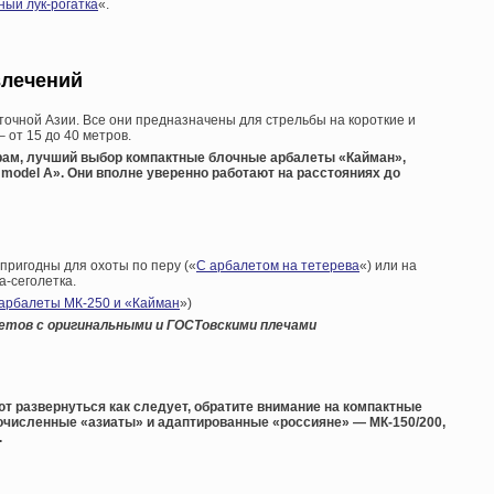
ный лук-рогатка
«.
влечений
очной Азии. Все они предназначены для стрельбы на короткие и
 от 15 до 40 метров.
рам, лучший выбор компактные блочные арбалеты «Кайман»,
w model A». Они вполне уверенно работают на расстояниях до
 пригодны для охоты по перу («
С арбалетом на тетерева
«) или на
а-сеголетка.
 арбалеты МК-250 и «Кайман
»)
тов с оригинальными и ГОСТовскими плечами
 развернуться как следует, обратите внимание на компактные
очисленные «азиаты» и адаптированные «россияне» — МК-150/200,
.