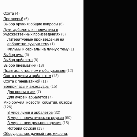
Статьи, обзоры
Охота
(4)
Про зверьё
(6)
Выбор оружия: общие вопросы
(6)
Луки. арбалеты и пневматика в
художественных произведениях
(3)
Литературные произведения на
арбалетно-лучную тему
(1)
Фильмы и сериалы на лучную тему
(1)
Выбор лука
(6)
Выбор арбалета
(8)
Выбор пневматики
(18)
Практика: стреляем и обслуживаем
(12)
Охота с луком и арбалетом
(13)
Охота с пневматикой
(11)
Боеприпасы и аксессуары
(15)
Для пневматики
(7)
Для луков и арбалетов
(7)
Мир оружия: новости, события, обзоры
(126)
В мире луков и арбалетов
(32)
В мире пневматического оружия
(60)
В мире огнестрельного оружия
(15)
История оружия
(13)
Оборудование: дачный тир, мишени,