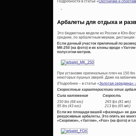
Подробности в статье «
Охотничий и спортив
Арбалеты для отдыха и раз
Это бюджетные модели из России и Юго-Вост
средние, по арбалетным меркам, дистанции –
Если дачный участок приличный по разме
МК-250 (на фото) и их клоны вроде «Yarro
полусотни метров.
При установке оригинальных плеч на 150 lbs
некоторых пушных зверей. Даже на кабанчик
(Подробнее – в статье «
Золотая середина»:
Скоростные характеристики этих арбале
Сила натяжения Скорость
150 lbs (68 кгс) 265 fps (81 м/с)
95 lbs (43 кгс) 213 fps (65 м/с)
Если же площади вашей «фазенды» не дают
рекурсивные арбалеты. Это опять же мног
«Скорпион», «Yarrow», «Fox» (на фото) и т.п