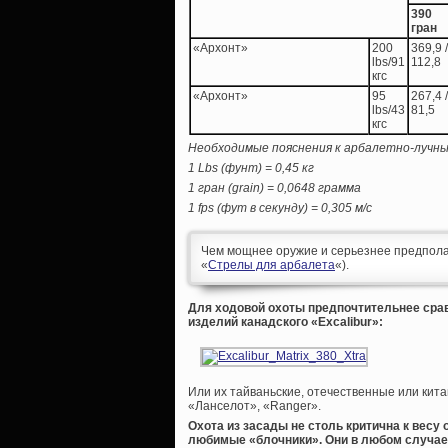
390
гран
«Архонт»
200
369,9 /
lbs/91
112,8
кгс
«Архонт»
95
267,4 /
lbs/43
81,5
кгс
Необходимые пояснения к арбалетно-лучны
1 Lbs (фунт) = 0,45 кг
1 гран (grain) = 0,0648 грамма
1 fps (фут в секунду) = 0,305 м/с
Чем мощнее оружие и серьезнее предпола
«
Стрелы для арбалета
«).
Для ходовой охоты предпочтительнее сра
изделий канадского «Excalibur»:
Или их тайваньские, отечественные или кита
«Ланселот», «Ranger».
Охота из засады не столь критична к весу
любимые «блочники». Они в любом случае 