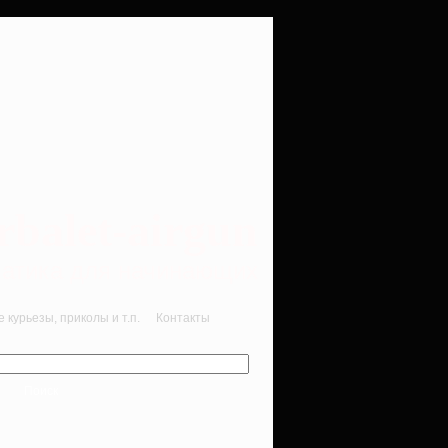
rbalet-airgun
вматика для начинающих
курьезы, приколы и т.п.
Контакты