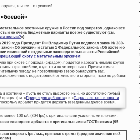
оружия, точнее – от условий.
 «боевой»
 метательное охотничье оружие в России под запретом, однако все
усть и не очень бюджетные варианты все же существуют (см.
или нельзя?
«)
та 2019 года Президент РФ Владимир Путин подписал закон № 280-
закон «Об оружии» и статью 1 Федерального закона «Об охоте и о
ении изменений в отдельные законодательные акты Российской
зрешающий охоту с метательным оружием
!
улю при охоте с подхода (скрадом), придется нарезать немало кругов
вшись в три погибели, а где-то и на четвереньках. Причем самая
тительную погоду, не позволяющую зверю обнаружить вас.
асположенное с подветренной от животного стороны, тоже не добавит
 и охотника – пусть не столь высокоточный, но достаточно грубый
 прицел (см. «
Прицел для арбалета
» и «
Параллакс: кто виноват и
, поскольку арбалет придется держать взведенным долгое время.
е менее 100 м/с (304 fps) с оригинальными усиленными плечами.
казатели одного арбалета с оригинальными и ГОСТовскими (95
ная скорость fps / м.с., при весе стрелы (среднее значение по 3
елам)