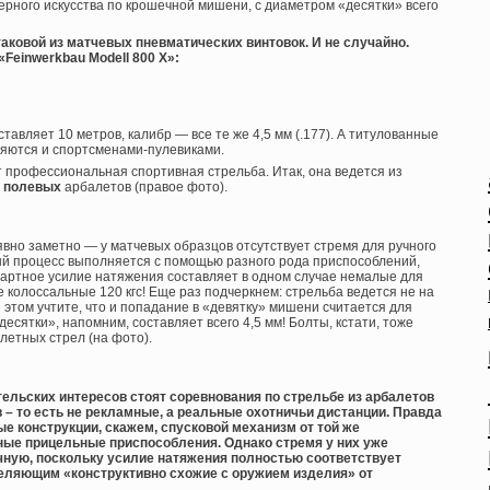
рного искусства по крошечной мишени, с диаметром «десятки» всего
аковой из матчевых пневматических винтовок. И не случайно.
Feinwerkbau Modell 800 X»:
ставляет 10 метров, калибр — все те же 4,5 мм (.177). А титулованные
ляются и спортсменами-пулевиками.
т профессиональная спортивная стрельба. Итак, она ведется из
и
полевых
арбалетов (правое фото).
вно заметно — у матчевых образцов отсутствует стремя для ручного
ный процесс выполняется с помощью разного рода приспособлений,
дартное усилие натяжения составляет в одном случае немалые для
се колоссальные 120 кгс! Еще раз подчеркнем: стрельба ведется не на
ри этом учтите, что и попадание в «девятку» мишени считается для
есятки», напомним, составляет всего 4,5 мм! Болты, кстати, тоже
етных стрел (на фото).
тельских интересов стоят соревнования по стрельбе из арбалетов
в – то есть не рекламные, а реальные охотничьи дистанции. Правда
е конструкции, скажем, спусковой механизм от той же
ные прицельные приспособления. Однако стремя у них уже
чную, поскольку усилие натяжения полностью соответствует
тделяющим «конструктивно схожие с оружием изделия» от