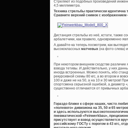
Стреляют из подобных произведений инжене
4,5 миллиметра.
Техника стрельбы практически идентична т
Сравните верхний снимок с изображением «
Дистанция стрельбы из неё, кстати, также со
арбалетчики, как правило, одновременно яв
А давайте-ка теперь посмотрим, как выгляди
высококлассных
матчевых
(на фото слева) 
При некотором внешнем сходстве различие я
взвода тетивы. И действительно, у них дан
иногда встроенных. Можно понять, ибо стан
рекурсивной схемы 80 кгс, а во втором и вов
100 и даже не на 50, а на 10 и 30 метров! П
спортсмена серьезной ошибкой, а диаметр «д
существенно отличаются от привычных арбал
Гораздо ближе к сфере наших, чисто люби
«полевого» дивизиона на 35, 50 и 65 метро
и здесь используются высокотехнологичны
пневматической «Feinwerkbau», прецизион
присутствует и взвод осуществляется вру
российскому ГОСТу с порогом в 43 кгс, о
метательного оружия.