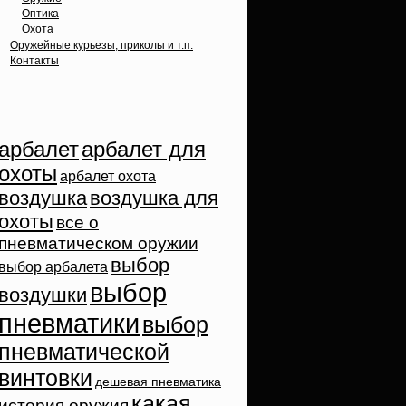
Оптика
Охота
Оружейные курьезы, приколы и т.п.
Контакты
Облако тэгов
арбалет
арбалет для
охоты
арбалет охота
воздушка
воздушка для
охоты
все о
пневматическом оружии
выбор
выбор арбалета
выбор
воздушки
пневматики
выбор
пневматической
винтовки
дешевая пневматика
какая
история оружия