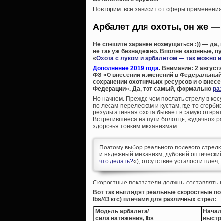
Повторим: всё зависит от сферы применения 
Арбалет для охоты, он же —
Не спешите заранее возмущаться :)) — да,
не так уж безнадежно. Вполне законные, п
«
Охота с луком и арбалетом — так можно 
Дополнение 2019 года
. Внимание: 2 авгус
ФЗ «О внесении изменений в Федеральный 
сохранении охотничьих ресурсов и о внес
Федерации». Да, тот самый, формально
ра
Но начнем. Прежде чем послать стрелу в кос
по лесам-перелескам и кустам, где-то сгорби
результативная охота бывает в самую отвра
Встретившееся на пути болотце, «удачно» р
здоровья тонким механизмам.
Поэтому выбор реального полевого стрелка
и надежный механизм, дубовый оптический
что делать?
«), отсутствие усталости плеч
Скоростные показатели должны составлять н
Вот так выглядят реальные скоростные по
lbs/43 кгс) плечами для различных стрел:
Модель арбалета/
Началь
сила натяжения, lbs
выстр