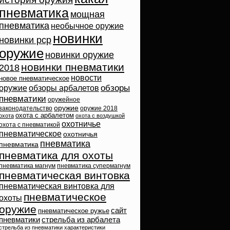
пневматика
мощная
пневматика
необычное оружие
новинки
новинки pcp
оружие
новинки оружие
новинки пневматики
2018
новости
новое пневматическое
обзоры
оружие
обзоры арбалетов
пневматики
оружейное
оружие
законодательство
оружие 2018
охота с арбалетом
охота
охота с воздушкой
охотничье
охота с пневматикой
пневматическое
охотничья
пневматика
пневматика
пневматика для охоты
пневматика магнум
пневматика супермагнум
пневматическая винтовка
пневматическая винтовка для
пневматическое
охоты
оружие
сайт
пневматическое ружье
пневматики
стрельба из арбалета
стрельба из пневматики
характеристики