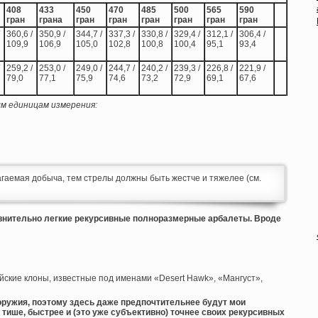
408
433
450
470
485
500
565
590
гран
грана
гран
гран
гран
гран
гран
гран
360,6 /
350,9 /
344,7 /
337,3 /
330,8 /
329,4 /
312,1 /
306,4 /
109,9
106,9
105,0
102,8
100,8
100,4
95,1
93,4
259,2 /
253,0 /
249,0 /
244,7 /
240,2 /
239,3 /
226,8 /
221,9 /
79,0
77,1
75,9
74,6
73,2
72,9
69,1
67,6
м единицам измерения:
гаемая добыча, тем стрелы должны быть жестче и тяжелее (см.
внительно легкие рекурсивные полноразмерные арбалеты. Вроде
йские клоны, известные под именами «Desert Hawk», «Мангуст»,
 оружия, поэтому здесь даже предпочтительнее будут мои
тише, быстрее и (это уже субъективно) точнее своих рекурсивных