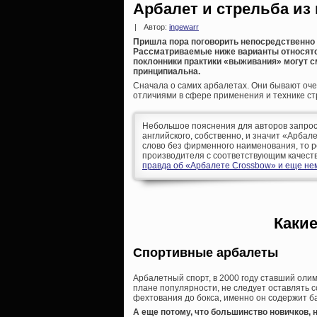
Арбалет и стрельба из 
|
Автор:
ingewarr
Пришла пора поговорить непосредственно о
Рассматриваемые ниже варианты относятс
поклонники практики «выживания» могут с
принципиальна.
Сначала о самих арбалетах. Они бывают оче
отличиями в сфере применения и технике ст
Небольшое пояснения для авторов запрос
английского, собственно, и значит «Арбале
слово без фирменного наименования, то р
производителя с соответствующим качеств
правда об «Арбалете Crossbow» и еще не
Каки
Спортивные арбалеты
Арбалетный спорт, в 2000 году ставший ол
плане популярности, не следует оставлять со
фехтования до бокса, именно он содержит б
А еще потому, что большинство новичков,