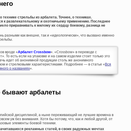
него
 технике стрельбы из арбалета. Точнее, о техниках.
я к развлекательному и охотничьему применению. Последнее
мело приравнивать к милому их сердцу боевому, разница не
нь разными как внешне, так и «идеологически», что вызвано именно
рельбы.
ов вроде «
Арбалет Crossbow
«. «Crossbow» в переводе с
т». То есть если на упаковке и на самом изделии стоит только это
ечь идет об анонимной продукции столь же анонимного
ом и стрелковыми характеристиками. Подробнее — в статье «
Вся
много о названиях
«.
е бывают арбалеты
импийской дисциплиной, а ныне переживающий не лучшие времена в
всем уж без внимания. Хотя бы потому, что, как и любой другой, от
азовые элементы боевой техники.
 начитавшихся рекламных статей, в своих радужных мечтах