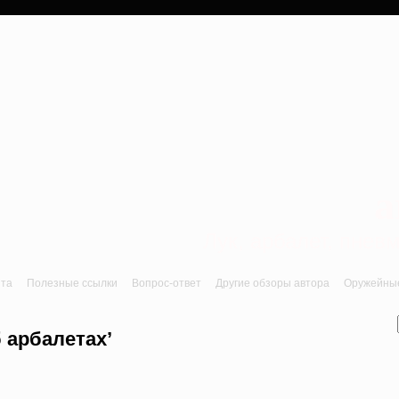
a
Лук, арбалет, пне
йта
Полезные ссылки
Вопрос-ответ
Другие обзоры автора
Оружейные 
б арбалетах’