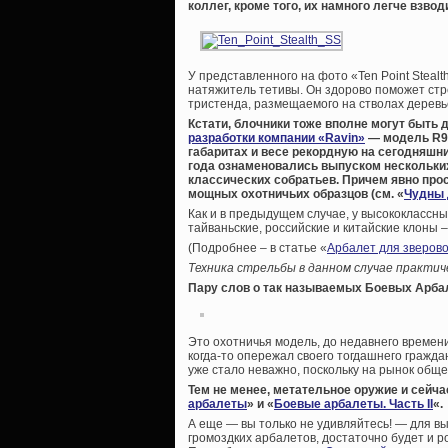
коллег, кроме того, их намного легче взвод
У представленного на фото «Ten Point Steal
натяжитель тетивы. Он здорово поможет стр
тристенда, размещаемого на стволах деревь
Кстати, блочники тоже вполне могут быть 
разработки компании «Ravin»
— модель R9
габаритах и весе рекордную на сегодняшний
года ознаменовались выпуском нескольки
классических собратьев. Причем явно пр
мощных охотничьих образцов (см. «
Чудны 
Как и в предыдущем случае, у высококлассн
тайваньские, российские и китайские клоны
(Подробнее – в статье «
Арбалет для зверов
Техника стрельбы в данном случае практи
Пару слов о так называемых Боевых Арба
Это охотничья модель, до недавнего времени
когда-то опережал своего тогдашнего граждан
уже стало неважно, поскольку на рынок общ
Тем не менее, метательное оружие и сейча
арбалеты
» и «
Боевые арбалеты. Часть II
«.
А еще — вы только не удивляйтесь! — для в
громоздких арбалетов, достаточно будет и ро