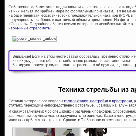
Собственно, арбалетами в подлинном смысле этого слова назвать подо
из них, нельзя, по крайней мере по формальным признакам. Тем не мен
на базе пневматических винтовок с предварительной накачкой (PCP), в
популярность, особенно в охотничьей области применения. На фото —
«Crosman». Подробнее об этих весьма интересных девайсах читайте в с
необычные стрелометы
«.
Внимание! Если на этом месте статья оборвалась, временно отключи
из них умудряются обрезать собственно рекламные заставки вместе с
блокируют просмотр видеороликов с рассказом об оружии, сценами ст
Техника стрельбы из а
Оставив в стороне все вопросы
комплектации, настройки
и
пристрелки
, 
статьях, переходим непосредственно к стрельбе. К самому началу – зар
И сразу сталкиваемся со спецификой различных подходов. Спортсменам 
заряженным оружием можно разгуливать не один час. Даже в конструкц
массовых арбалетов штришок. Сравните Т-образное стремя спортивных