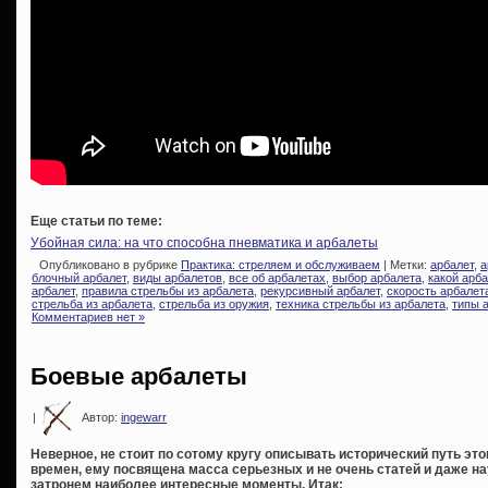
Еще статьи по теме:
Убойная сила: на что способна пневматика и арбалеты
Опубликовано в рубрике
Практика: стреляем и обслуживаем
| Метки:
арбалет
,
а
блочный арбалет
,
виды арбалетов
,
все об арбалетах
,
выбор арбалета
,
какой арба
арбалет
,
правила стрельбы из арбалета
,
рекурсивный арбалет
,
скорость арбалет
стрельба из арбалета
,
стрельба из оружия
,
техника стрельбы из арбалета
,
типы 
Комментариев нет »
Боевые арбалеты
|
Автор:
ingewarr
Неверное, не стоит по сотому кругу описывать исторический путь эт
времен, ему посвящена масса серьезных и не очень статей и даже на
затронем наиболее интересные моменты. Итак: