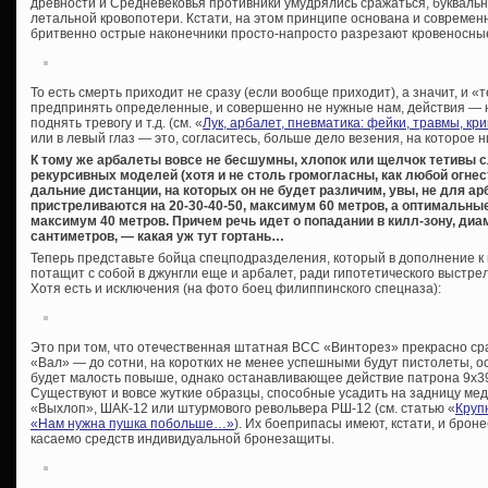
древности и Средневековья противники умудрялись сражаться, буквальн
летальной кровопотери. Кстати, на этом принципе основана и современн
бритвенно острые наконечники просто-напросто разрезают кровеносны
То есть смерть приходит не сразу (если вообще приходит), а значит, и 
предпринять определенные, и совершенно не нужные нам, действия — 
поднять тревогу и т.д. (см. «
Лук, арбалет, пневматика: фейки, травмы, к
или в левый глаз — это, согласитесь, больше дело везения, на которое н
К тому же арбалеты вовсе не бесшумны, хлопок или щелчок тетивы 
рекурсивных моделей (хотя и не столь громогласны, как любой огне
дальние дистанции, на которых он не будет различим, увы, не для а
пристреливаются на 20-30-40-50, максимум 60 метров, а оптимальные
максимум 40 метров. Причем речь идет о попадании в килл-зону, диа
сантиметров, — какая уж тут гортань…
Теперь представьте бойца спецподразделения, который в дополнение к 
потащит с собой в джунгли еще и арбалет, ради гипотетического выстрел
Хотя есть и исключения (на фото боец филиппинского спецназа):
Это при том, что отечественная штатная ВСС «Винторез» прекрасно сра
«Вал» — до сотни, на коротких не менее успешными будут пистолеты, 
будет малость повыше, однако останавливающее действие патрона 9х39
Существуют и вовсе жуткие образцы, способные усадить на задницу ме
«Выхлоп», ШАК-12 или штурмового револьвера РШ-12 (см. статью «
Круп
«Нам нужна пушка побольше…»
). Их боеприпасы имеют, кстати, и брон
касаемо средств индивидуальной бронезащиты.