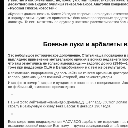
Известно о них очень мало, но, пожалуй, стоит привести слова нача
десантного командного училища генерал-майора Анатолия Концевого
«Русская служба новостей»:
«Курсант должен освоить более 28 видов современного оружия отечеств
и наряду с этим научиться применять в бою такие проверенные средства, 
лопатку». То есть метательное оружие у нас тоже рассматривается боль
Боевые луки и арбалеты в
Это небольшое историческое дополнение. Статья наша посвящена в 
выглядело применение метательного оружия в войнах недавнего про
что там отметились не только американцы — задолго до них (1946—19
тоже при поддержке США и Великобритании и с тем же результатом.
К сожалению, информацию удалось найти не ко всем архивным фотограф
коллеги, увлекающиеся военной историей, или реконструкторы.
Итак, фото номер 1 как раз и нуждается в пояснениях специалистов. Изв
не фабричный, а местного производства.
На 2-м фото лейтенант-коммандер Дональд Д. Шеппард (Lt Cmdr Donald
стрелу в бамбуковую хижину. Река Бассак, 8 декабря 1967 года.
Боец секретного подразделения MACV-SOG с арбалетом встречает нас 
оказанию военной помощи Вьетнаму — группа исследований и наблюден