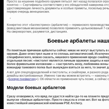
Просто за ношение подобного оружия пятьсот лет назад полагался огр
понятно — Сертификаты соответствия у его обладателей наверняка отсут
удостоверяющие личность документы и особые приметы, поскольку речь 
первую очередь венецианских.
Конкретно этот «баллестрино» (арбалетик) — германского производства
(взвод винтовым механизмом) позволяло применять цельнокованый 7-с
На сверхкоротких, разумеется, дистанциях.
Боевые арбалеты наш
По понятным причинам арбалеты сейчас никак не могут выступать в 
оружия. Даже огнестрел ныне и то сплошь автоматический. Исключе
специфического, можно сказать, нишевого применения вроде снайпе
отдельная песня: «пистолет является личным оружием защиты и напа
более фривольном изложении — «застрелить жену, любовника жены и 
командир танкового полка был вынужден взяться за него, то значит
А вот для спецподразделений и пистолеты, и снайперки, и разного род
девайсы востребованные. Именно там мы можем встретить — наконец-т
«
Боевую пневматику
«). Об области их применения чуть позже, а сейчас 
Модели боевых арбалетов
Сразу оговоримся, что вряд ли удастся найти где-то на планете пре
выпуске «боевых арбалетов». Просто смысла в этом нет. Вот на фото
известнейшей американской компании PSE Archery.