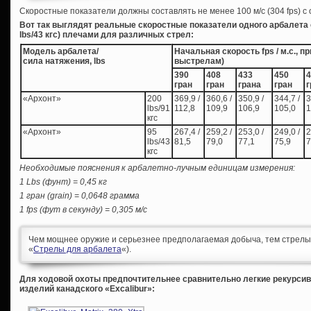
Скоростные показатели должны составлять не менее 100 м/с (304 fps) 
Вот так выглядят реальные скоростные показатели одного арбалета
lbs/43 кгс) плечами для различных стрел:
Модель арбалета/
Начальная скорость fps / м.с., п
сила натяжения, lbs
выстрелам)
390
408
433
450
4
гран
гран
грана
гран
г
«Архонт»
200
369,9 /
360,6 /
350,9 /
344,7 /
3
lbs/91
112,8
109,9
106,9
105,0
1
кгс
«Архонт»
95
267,4 /
259,2 /
253,0 /
249,0 /
2
lbs/43
81,5
79,0
77,1
75,9
7
кгс
Необходимые пояснения к арбалетно-лучным единицам измерения:
1 Lbs (фунт) = 0,45 кг
1 гран (grain) = 0,0648 грамма
1 fps (фут в секунду) = 0,305 м/с
Чем мощнее оружие и серьезнее предполагаемая добыча, тем стрелы 
«
Стрелы для арбалета
«).
Для ходовой охоты предпочтительнее сравнительно легкие рекурси
изделий канадского «Excalibur»: