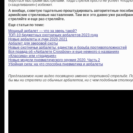
бороться быстрыми выстрелами. Тогда стрелок просто не успеет «подлов
(«зацеливания») избежит.
А вообще, советую тщательно проштудировать авторитетные пособия
армейские стрелковые наставления. Там все это давно уже разобрано
стреляйте и еще раз стреляйте.
Еще статьи по теме:
Мощный арбалет — что за зверь такой?
ТОП-10 бюджетных охотничьих арбалетов 2023 года
Новые арбалеты и луки 2020-2021
Арбалет для зверовой охоты
Новые охотничьи арбалеты: единство и борьба противоположностей
Вся правда об «Арбалете Crossbow» и еще немного о названиях
«Классика» или «традиция»
Новые модели пневматического оружия 2020. Часть 2
Убойная сила: на что способна пневматика и арбалеты
Предлагаемое ниже видео посвящено именно спортивной стрельбе. Пос
бы мы ни стреляли из обычных арбалетов, ни с чем подобным столкнут