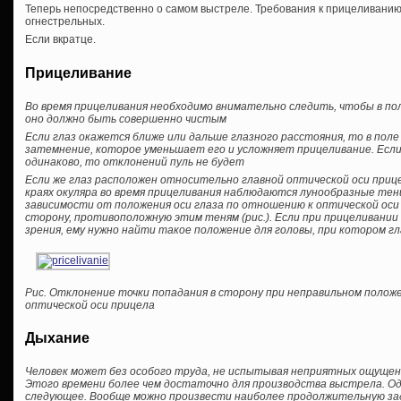
Теперь непосредственно о самом выстреле. Требования к прицеливанию,
огнестрельных.
Если вкратце.
Прицеливание
Во время прицеливания необходимо внимательно следить, чтобы в по
оно должно быть совершенно чистым
Если глаз окажется ближе или дальше глазного расстояния, то в поле
затемнение, которое уменьшает его и усложняет прицеливание. Если
одинаково, то отклонений пуль не будет
Если же глаз расположен относительно главной оптической оси прице
краях окуляра во время прицеливания наблюдаются лунообразные тени
зависимости от положения оси глаза по отношению к оптической оси
сторону, противоположную этим теням (рис.). Если при прицеливании
зрения, ему нужно найти такое положение для головы, при котором гл
Рис. Отклонение точки попадания в сторону при неправильном полож
оптической оси прицела
Дыхание
Человек может без особого труда, не испытывая неприятных ощущени
Этого времени более чем достаточно для производства выстрела. Од
следующее. Вообще можно произвести наиболее продолжительную задер