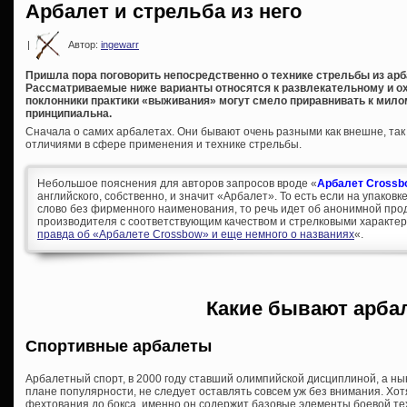
Арбалет и стрельба из него
|
Автор:
ingewarr
Пришла пора поговорить непосредственно о технике стрельбы из арба
Рассматриваемые ниже варианты относятся к развлекательному и 
поклонники практики «выживания» могут смело приравнивать к милом
принципиальна.
Сначала о самих арбалетах. Они бывают очень разными как внешне, так
отличиями в сфере применения и технике стрельбы.
Небольшое пояснения для авторов запросов вроде «
Арбалет Crossb
английского, собственно, и значит «Арбалет». То есть если на упаковк
слово без фирменного наименования, то речь идет об анонимной про
производителя с соответствующим качеством и стрелковыми характер
правда об «Арбалете Crossbow» и еще немного о названиях
«.
Какие бывают арба
Спортивные арбалеты
Арбалетный спорт, в 2000 году ставший олимпийской дисциплиной, а н
плане популярности, не следует оставлять совсем уж без внимания. Хотя 
фехтования до бокса, именно он содержит базовые элементы боевой те