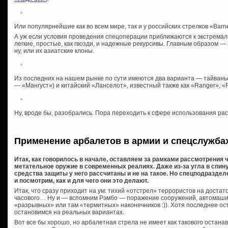
Или популярнейшие как во всем мире, так и у российских стрелков «Barnett
А уж если условия проведения спецоперации приближаются к экстрема
легкие, простые, как гвозди, и надежные рекурсивы. Главным образом —
ну, или их азиатские клоны.
Из последних на нашем рынке по сути имеются два варианта — тайваньс
— «Мангуст») и китайский «Ланселот», известный также как «Ranger», «Ra
Ну, вроде бы, разобрались. Пора переходить к сфере использования ра
Применение арбалетов в армии и спецслужба
Итак, как говорилось в начале, оставляем за рамками рассмотрения ч
метательное оружие в современных реалиях. Даже из-за угла в спин
средства защиты у него рассчитаны и не на такое. Но спецподраздел
и посмотрим, как и для чего они это делают.
Итак, что сразу приходит на ум: тихий «отстрел» террористов на достат
часового… Ну и — вспомним Рэмбо — поражение сооружений, автомашин
«разрывных» или там «термитных» наконечников :)). Хотя последнее ос
остановимся на реальных вариантах.
Вот все бы хорошо, но арбалетная стрела не имеет как такового остан