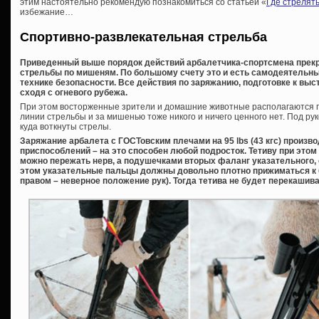
этим настоятельно рекомендую познакомиться со статьей «
Где стрелять
избежание…
Спортивно-развлекательная стрельба
Приведенный выше порядок действий арбалетчика-спортсмена прекр
стрельбы по мишеням. По большому счету это и есть самодеятельны
технике безопасности. Все действия по заряжанию, подготовке к выс
сходя с огневого рубежа.
При этом восторженные зрители и домашние животные располагаются п
линии стрельбы и за мишенью тоже никого и ничего ценного нет. Под руко
куда воткнуты стрелы.
Заряжание арбалета с ГОСТовским плечами на 95 lbs (43 кгс) произв
приспособлений – на это способен любой подросток. Тетиву при это
можно пережать нерв, а подушечками вторых фаланг указательного, 
этом указательные пальцы должны довольно плотно прижиматься к 
правом – неверное положение рук). Тогда тетива не будет перекашива