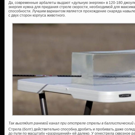
Да, современные арбалеты выдают «дульную энергию» в 120-180 джоулей,
энергия нужна для придания стреле скорости, необходимой для максим
способности. Лучшим вариантом является прохождение снаряда навыл
с двух сторон корпуса животного.
Так выглядит раневой канал при отстреле стрелы в баллистический 
Стрела (болт) действительно способна дробить и пробивать даже солид
до пули по масштабу «разрушений» ей далеко. У огнестрела сквозное р