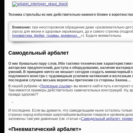
Техника стрельбы из них действительно намного ближе к короткост
Внимание:
при неосторожном обращении даже «развлекательно-детс
угрозу для жизни и здоровья окружающих, да и самого стрелка (подроб
пневматика: фейки, травмы, криминал…
«). Будьте внимательны.
Самодельный арбалет
О них буквально пару слов. Ибо тактико-технические характеристики
авторских предпочтений, доступа к оборудованию, наличия материало
умений. В принципе ничто не мешает сегодня создать миниатюрный 
подлинного монстра с чудовищным усилием натяжения и железным ло
последнем случае весьма вероятны претензии со стороны Закона…
В нашей рубрике «
Полезные ссылки
» вы можете найти путь к интернет-
Там имеются примеры действительно замечательных конструкций. Ну, вр
правда здорово!?
И последнее. Если вы думаете, что самодельщики ныне остались только в
странах народ избалован широчайшим выбором товаров и уровнем доходо
заложены там уже давненько (см. статью «
Самодельный арбалет: привет
«Пневматический арбалет»