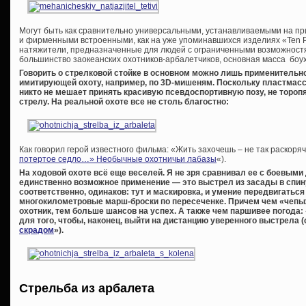
Могут быть как сравнительно универсальными, устанавливаемыми на при
и фирменными встроенными, как на уже упоминавшихся изделиях «Ten P
натяжители, предназначенные для людей с ограниченными возможност
большинство заокеанских охотников-арбалетчиков, основная масса боу
Говорить о стрелковой стойке в основном можно лишь применительно
имитирующей охоту, например, по 3
D-мишеням. Поскольку пластмассо
никто не мешает принять красивую псевдоспортивную позу, не тороп
стрелу. На реальной охоте все не столь благостно:
Как говорил герой известного фильма: «Жить захочешь – не так раскоряч
потертое седло…» Необычные охотничьи лабазы
«).
На ходовой охоте всё еще веселей. Я не зря сравнивал ее с боевыми
единственно возможное применение — это выстрел из засады в спину
соответственно, одинаков: тут и маскировка, и умение передвигаться
многокилометровые марш-броски по пересеченке. Причем чем «чепы
охотник, тем больше шансов на успех. А также чем паршивее погода:
для того, чтобы, наконец, выйти на дистанцию уверенного выстрела (
скрадом
»).
Стрельба из арбалета