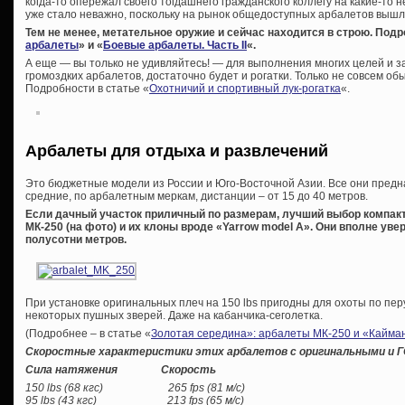
когда-то опережал своего тогдашнего гражданского коллегу на какие-то н
уже стало неважно, поскольку на рынок общедоступных арбалетов вышл
Тем не менее, метательное оружие и сейчас находится в строю. Подр
арбалеты
» и «
Боевые арбалеты. Часть II
«.
А еще — вы только не удивляйтесь! — для выполнения многих целей и з
громоздких арбалетов, достаточно будет и рогатки. Только не совсем обы
Подробности в статье «
Охотничий и спортивный лук-рогатка
«.
Арбалеты для отдыха и развлечений
Это бюджетные модели из России и Юго-Восточной Азии. Все они предн
средние, по арбалетным меркам, дистанции – от 15 до 40 метров.
Если дачный участок приличный по размерам, лучший выбор компак
МК-250 (на фото) и их клоны вроде «Yarrow model A». Они вполне уве
полусотни метров.
При установке оригинальных плеч на 150 lbs пригодны для охоты по перу
некоторых пушных зверей. Даже на кабанчика-сеголетка.
(Подробнее – в статье «
Золотая середина»: арбалеты МК-250 и «Кайма
Скоростные характеристики этих арбалетов с оригинальными и 
Сила натяжения Скорость
150 lbs (68 кгс) 265 fps (81 м/с)
95 lbs (43 кгс) 213 fps (65 м/с)