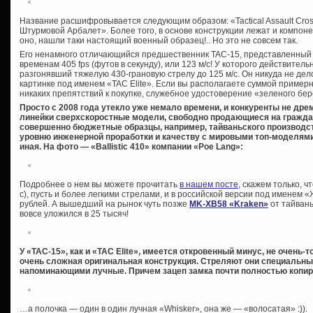
Название расшифровывается следующим образом: «Tactical Assault Cro
Штурмовой Арбалет». Более того, в основе конструкции лежат и компон
оно, нашли таки настоящий военный образец!.. Но это не совсем так.
Его ненамного отличающийся предшественник TAC-15, представленный 
временам 405 fps (футов в секунду), или 123 м/с! У которого действител
разгонявший тяжелую 430-грановую стрелу до 125 м/с. Он никуда не дел
картинке под именем «TAC Elite». Если вы располагаете суммой примерн
никаких препятствий к покупке, служебное удостоверение «зеленого бере
Просто с 2008 года утекло уже немало времени, и конкуренты не др
линейки сверхскоростные модели, свободно продающиеся на гражда
совершенно бюджетные образцы, например, тайваньского производст
уровню инженерной проработки и качеству с мировыми топ-моделями,
иная. На фото — «Ballistic 410» компании «Poe Lang»:
Подробнее о нем вы можете прочитать
в нашем посте
, скажем только, ч
с), пусть и более легкими стрелами, и в российской версии под именем 
рублей. А вышедший на рынок чуть позже
MK-XB58 «Kraken»
от тайвань
вовсе уложился в 25 тысяч!
У «TAC-15», как и «TAC Elite», имеется откровенный минус, не очень
очень сложная оригинальная конструкция. Стреляют они специальны
напоминающими лучные. Причем зацеп замка почти полностью копи
…а полочка — один в один лучная «Whisker», она же — «волосатая» :)).