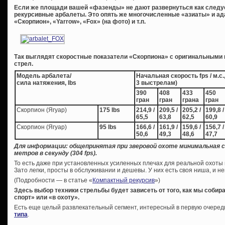
Если же площади вашей «фазенды» не дают развернуться как следуе
рекурсивные арбалеты. Это опять же многочисленные «азиаты» и ад
«Скорпион», «Yarrow», «Fox» (на фото) и т.п.
Так выглядят скоростные показатели «Скорпиона» с оригинальными
стрел.
Модель арбалета/
Начальная скорость fps / м.с
сила натяжения, lbs
3 выстрелам)
390
408
433
450
гран
гран
грана
гран
Скорпион (Ягуар)
175 lbs
214,9 /
209,5 /
205,2 /
199,8 /
65,5
63,8
62,5
60,9
Скорпион (Ягуар)
95 lbs
166,6 /
161,9 /
159,6 /
156,7 /
50,6
49,3
48,6
47,7
Для информации: общепринятая при зверовой охоте минимальная 
метров в секунду (304 fps).
То есть даже при установленных усиленных плечах для реальной охоты
Зато легки, просты в обслуживании и дешевы. У них есть своя ниша, и н
(Подробности — в статье «
Компактный рекурсив
»)
Здесь выбор техники стрельбы будет зависеть от того, как мы собира
спорт» или «в охоту».
Есть еще целый развлекательный сегмент, интересный в первую очеред
типа
.