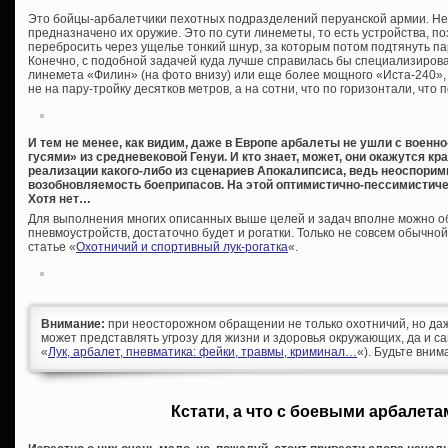
Это бойцы-арбалетчики пехотных подразделений перуанской армии. Нет
предназначено их оружие. Это по сути линеметы, то есть устройства, 
перебросить через ущелье тонкий шнур, за которым потом подтянуть па
Конечно, с подобной задачей куда лучше справилась бы специализиров
линемета «Филин» (на фото внизу) или еще более мощного «Иста-240»,
не на пару-тройку десятков метров, а на сотни, что по горизонтали, что п
И тем не менее, как видим, даже в Европе арбалеты не ушли с военн
гусями» из средневековой Генуи. И кто знает, может, они окажутся к
реализации какого-либо из сценариев Апокалипсиса, ведь неоспори
возобновляемость боеприпасов. На этой оптимистично-пессимистиче
Хотя нет…
Для выполнения многих описанных выше целей и задач вполне можно об
пневмоустройств, достаточно будет и рогатки. Только не совсем обычной
статье «
Охотничий и спортивный лук-рогатка
«.
Внимание:
при неосторожном обращении не только охотничий, но да
может представлять угрозу для жизни и здоровья окружающих, да и са
«
Лук, арбалет, пневматика: фейки, травмы, криминал…
«). Будьте вним
Кстати, а что с боевыми арбалета