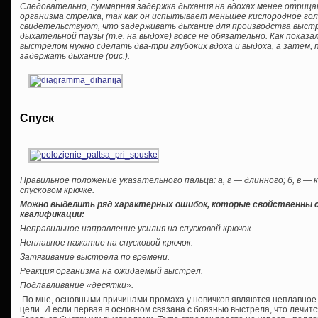
Следовательно, суммарная задержка дыхания на вдохах менее отриц
организма стрелка, так как он испытывает меньшее кислородное го
свидетельствуют, что задерживать дыхание для производства выст
дыхательной паузы (т.е. на выдохе) вовсе не обязательно. Как показ
выстрелом нужно сделать два-три глубоких вдоха и выдоха, а затем, 
задержать дыхание (рис.).
Спуск
Правильное положение указательного пальца: а, г — длинного; б, в — к
спусковом крючке.
Можно выделить ряд характерных ошибок, которые свойственны с
квалификации:
Неправильное направление усилия на спусковой крючок.
Неплавное нажатие на спусковой крючок.
Затягивание выстрела по времени.
Реакция организма на ожидаемый выстрел.
Подлавливание «десятки».
По мне, основными причинами промаха у новичков являются неплавное
цели. И если первая в основном связана с боязнью выстрела, что лечит