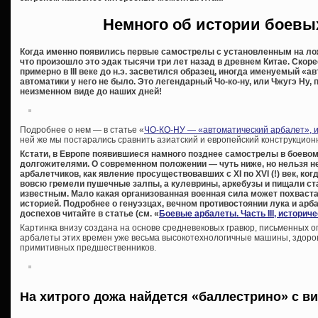
Немного об истории боевы
Когда именно появились первые самострелы с установленным на лож
что произошло это эдак тысячи три лет назад в древнем Китае. Скорее
примерно в III веке до н.э. засветился образец, иногда именуемый «
автоматики у него не было. Это легендарный Чо-ко-ну, или Чжугэ Ну
неизменном виде до наших дней!
Подробнее о нем — в статье «
ЧО-КО-НУ — «автоматический арбалет», и
ней же мы постарались сравнить азиатский и европейский конструкцио
Кстати, в Европе появившиеся намного позднее самострелы в боевом
долгожителями. О современном положении — чуть ниже, но нельзя н
арбалетчиков, как явление просуществовавших с XI по XVI (!) век, ко
вовсю гремели пушечные залпы, а кулеврины, аркебузы и пищали с
известным. Мало какая организованная военная сила может похваст
историей. Подробнее о генуэзцах, вечном противостоянии лука и арба
доспехов читайте в статье (см. «
Боевые арбалеты. Часть III, историч
Картинка внизу создана на основе средневековых гравюр, письменных о
арбалеты этих времен уже весьма высокотехнологичные машины, здоро
примитивных предшественников.
На хитрого дожа найдется «баллестрино» с 