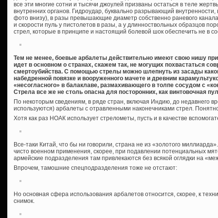
все эти многие сотни и тысячи джоулей призваны остаться в теле жерт
внутренних органов. Гидроудар, буквально разрывающий внутренности,
фото внизу), в разы превышающие диаметр собственно раневого канала,
и скорости пуль у пистолетов в разы, а у длинноствольных образцов по
стрел, которые в принципе и настоящий болевой шок обеспечить не в со
Тем не менее, боевые арбалеты действительно имеют свою нишу при
идет в основном о странах, скажем так, не могущих похвастаться 
смертоубийства. С помощью стрелы можно шлепнуть из засады каког
набедренной повязке и вооруженного мачете и древним карамультуко
«несогласного» в балаклаве, размахивающего в толпе сосудом с «ко
Стрела все же не столь опасна для посторонних, как винтовочная пу
По некоторым сведениям, в ряде стран, включая Индию, до недавнего вр
используются) арбалеты с отравленными наконечниками стрел. Понятно,
Хотя как раз НОАК использует стрелометы, пусть и в качестве вспомогат
Все-таки Китай, что бы ни говорили, страна не из «золотого миллиарда».
чисто военном применения, скорее, при подавлении потенциальных мят
армейские подразделения там привлекаются без всякой оглядки на «м
Впрочем, тамошние спецподразделения тоже не отстают:
Но основная сфера использования арбалетов относится, скорее, к техн
снимок.