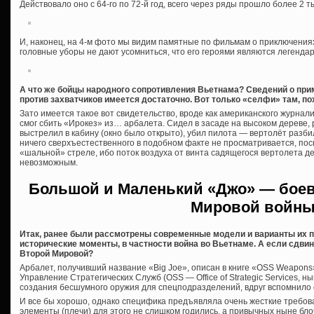
Действовало оно с 64-го по 72-й год, всего через ряды прошло более 2 
И, наконец, на 4-м фото мы видим памятные по фильмам о приключения
головные уборы не дают усомниться, что его героями являются легенд
А что же бойцы народного сопротивления Вьетнама? Сведений о при
против захватчиков имеется достаточно. Вот только «селфи» там, п
Зато имеется такое вот свидетельство, вроде как американского журнал
смог сбить «Ирокез» из… арбалета. Сидел в засаде на высоком дереве, 
выстрелил в кабину (окно было открыто), убил пилота — вертолёт разбил
ничего сверхъестественного в подобном факте не просматривается, поско
«шальной» стреле, ибо поток воздуха от винта садящегося вертолета 
невозможным.
Большой и Маленький «Джо» — бое
Мировой войн
Итак, ранее были рассмотрены современные модели и варианты их п
исторические моменты, в частности война во Вьетнаме. А если сдвин
Второй Мировой?
Арбалет, получивший название «Big Joe», описан в книге «OSS Weapons
Управление Стратегических Служб (OSS — Office of Strategic Services,
создания бесшумного оружия для спецподразделений, вдруг вспомнило 
И все бы хорошо, однако специфика предъявляла очень жесткие требов
элементы (плечи) для этого не слишком годились, а привычных ныне бл