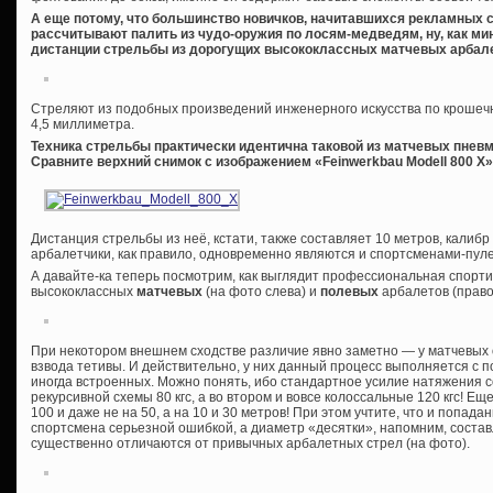
А еще потому, что большинство новичков, начитавшихся рекламных с
рассчитывают палить из чудо-оружия по лосям-медведям, ну, как ми
дистанции стрельбы из дорогущих высококлассных матчевых арбалето
Стреляют из подобных произведений инженерного искусства по крошечн
4,5 миллиметра.
Техника стрельбы практически идентична таковой из матчевых пневм
Сравните верхний снимок с изображением «Feinwerkbau Modell 800 X»
Дистанция стрельбы из неё, кстати, также составляет 10 метров, калибр 
арбалетчики, как правило, одновременно являются и спортсменами-пул
А давайте-ка теперь посмотрим, как выглядит профессиональная спортив
высококлассных
матчевых
(на фото слева) и
полевых
арбалетов (право
При некотором внешнем сходстве различие явно заметно — у матчевых 
взвода тетивы. И действительно, у них данный процесс выполняется с 
иногда встроенных. Можно понять, ибо стандартное усилие натяжения 
рекурсивной схемы 80 кгс, а во втором и вовсе колоссальные 120 кгс! Ещ
100 и даже не на 50, а на 10 и 30 метров! При этом учтите, что и попад
спортсмена серьезной ошибкой, а диаметр «десятки», напомним, составля
существенно отличаются от привычных арбалетных стрел (на фото).