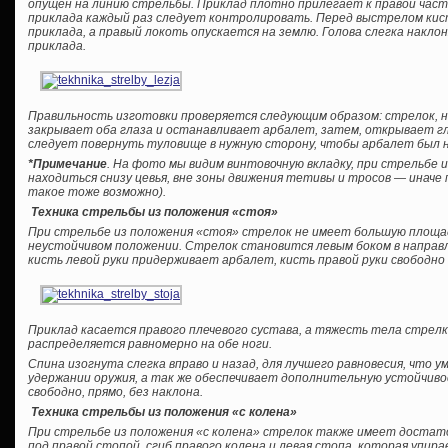
опущен на линию стрельбы. Приклад плотно прилегает к правой част
приклада каждый раз следует контролировать. Перед выстрелом кис
приклада, а правый локоть опускается на землю. Голова слегка накло
приклада.
Правильность изготовки проверяется следующим образом: стрелок, н
закрывает оба глаза и останавливает арбалет, затем, открывает гл
следует повернуть туловище в нужную сторону, чтобы арбалет был н
*Примечание
. На фото мы видим винтовочную вкладку, при стрельбе
находиться снизу цевья, вне зоны движения тетивы и тросов — иначе
такое тоже возможно).
Техника стрельбы из положения «стоя»
При стрельбе из положения «стоя» стрелок не имеет большую площад
неустойчивом положении. Стрелок становится левым боком в направл
кисть левой руки придерживает арбалет, кисть правой руки свободн
Приклад касается правого плечевого сустава, а тяжесть тела стрелка
распределяется равномерно на обе ноги.
Спина изогнута слегка вправо и назад, для лучшего равновесия, что
удержании оружия, а так же обеспечивает дополнительную устойчиво
свободно, прямо, без наклона.
Техника стрельбы из положения «с колена»
При стрельбе из положения «с колена» стрелок также имеет достато
под правой стопой, сгиб правого колена и левая стопа, которая упира