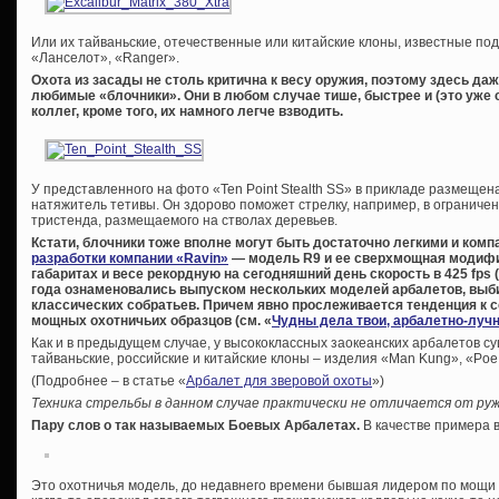
Или их тайваньские, отечественные или китайские клоны, известные под
«Ланселот», «Ranger».
Охота из засады не столь критична к весу оружия, поэтому здесь да
любимые «блочники». Они в любом случае тише, быстрее и (это уже 
коллег, кроме того, их намного легче взводить.
У представленного на фото «Ten Point Stealth SS» в прикладе размещен
натяжитель тетивы. Он здорово поможет стрелку, например, в ограниче
тристенда, размещаемого на стволах деревьев.
Кстати, блочники тоже вполне могут быть достаточно легкими и комп
разработки компании «Ravin»
— модель R9 и ее сверхмощная модиф
габаритах и весе рекордную на сегодняшний день скорость в 425 fps 
года ознаменовались выпуском нескольких моделей арбалетов, выб
классических собратьев. Причем явно прослеживается тенденция к
мощных охотничьих образцов (см. «
Чудны дела твои, арбалетно-луч
Как и в предыдущем случае, у высококлассных заокеанских арбалетов с
тайваньские, российские и китайские клоны – изделия «Man Kung», «Po
(Подробнее – в статье «
Арбалет для зверовой охоты
»)
Техника стрельбы в данном случае практически не отличается от ру
Пару слов о так называемых Боевых Арбалетах.
В качестве примера в
Это охотничья модель, до недавнего времени бывшая лидером по мощи и