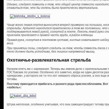
Однако, следует помнить о том, что общий центр тяжести находится
ставиться так, что бы голень была практически вертикальна.
Чаще всего левая ступня выносится вперед примерно на полшага, нос
стрельбы. Арбалет находится практически в том же положении, что 
поддерживается левой рукой, согнутой в локте. Локоть левой руки ст
приклада прилегает к правой части груди, в район ключицы
Правая рука, согнутая в локтевом суставе, кистью охватывает шейк
вниз.
При принятии позы, следует следить за тем, чтобы тяжесть тела с 
тело должно быть устойчиво, без лишних напряжений мышц.
Охотничье-развлекательная стрельба
Начнем опять же с заряжания. Теперь мы имеем дело с оригинальными
ГОСТовские по усилию. Особенно это заметно, когда не один десяток р
«рекурсив», у которого не то что нет никакого сброса усилия, а оно еще
тетивы.
Поэтому приходится прибегать к разного рода приспособлениям. Вот
«кабель»:
Штука неплохая, особенно учитывая, что она самоцентрирует тетиву при