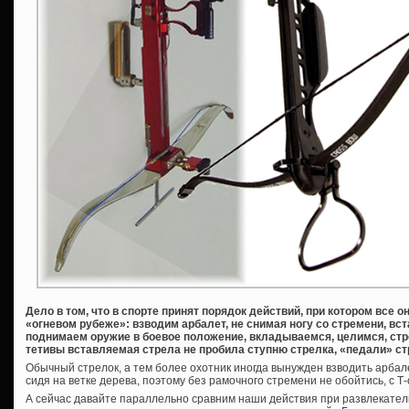
Дело в том, что в спорте принят порядок действий, при котором все 
«огневом рубеже»: взводим арбалет, не снимая ногу со стремени, в
поднимаем оружие в боевое положение, вкладываемся, целимся, ст
тетивы вставляемая стрела не пробила ступню стрелка, «педали» с
Обычный стрелок, а тем более охотник иногда вынужден взводить арбал
сидя на ветке дерева, поэтому без рамочного стремени не обойтись, с Т
А сейчас давайте параллельно сравним наши действия при развлекател