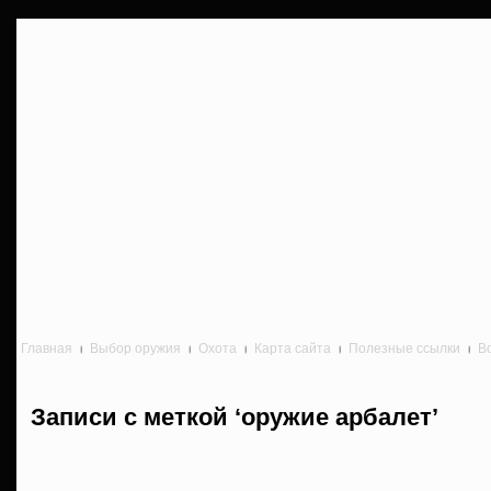
Главная
Выбор оружия
Охота
Карта сайта
Полезные ссылки
В
Записи с меткой ‘оружие арбалет’