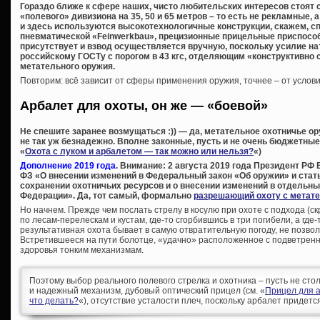
Гораздо ближе к сфере наших, чисто любительских интересов стоят 
«полевого» дивизиона на 35, 50 и 65 метров – то есть не рекламные,
и здесь используются высокотехнологичные конструкции, скажем, сп
пневматической «Feinwerkbau», прецизионные прицельные приспособ
присутствует и взвод осуществляется вручную, поскольку усилие н
российскому ГОСТу с порогом в 43 кгс, отделяющим «конструктивно 
метательного оружия.
Повторим: всё зависит от сферы применения оружия, точнее – от услови
Арбалет для охоты, он же — «боевой»
Не спешите заранее возмущаться :)) — да, метательное охотничье ор
не так уж безнадежно. Вполне законные, пусть и не очень бюджетны
«
Охота с луком и арбалетом — так можно или нельзя?
«)
Дополнение 2019 года
. Внимание: 2 августа 2019 года Президент РФ
ФЗ «О внесении изменений в Федеральный закон «Об оружии» и стать
сохранении охотничьих ресурсов и о внесении изменений в отдельн
Федерации». Да, тот самый, формально
разрешающий охоту с метат
Но начнем. Прежде чем послать стрелу в косулю при охоте с подхода (ск
по лесам-перелескам и кустам, где-то сгорбившись в три погибели, а где
результативная охота бывает в самую отвратительную погоду, не позво
Встретившееся на пути болотце, «удачно» расположенное с подветренн
здоровья тонким механизмам.
Поэтому выбор реального полевого стрелка и охотника – пусть не сто
и надежный механизм, дубовый оптический прицел (см. «
Прицел для 
что делать?
«), отсутствие усталости плеч, поскольку арбалет придет