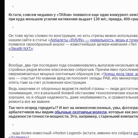
Кстати, совсем недавно у «ТАКов» появился еще один конкурент-земл
при куда меньшем усилии натяжения выдает 130 м/с, правда, 400-гр
Он тоже жутко сложен по конструкции, но хоть стрелы можно использов
нашем сайте в статье «
Арбалеты «RAVIN» — уникальность, мощь и точн
появился своеобразный аналог — известнейшая арчери-компания «Ten 
«Stealth NXT»
:
Вообще, два-три последних года ознаменовались выпуском нескольких 
стройных рядов вполне классических собратьев. Причем явно прослежи
сверхкомпактных мощных охотничьих образцов (см. «
Чудны дела твои, 
оно — счастье! Но новинки вряд ли пополнят склады РАВ, ибо миниатюр
опять-таки за счет усложнения конструкции.
Ведь заказчики от оборонных ведомств любой страны — люди достаточ
понимающие, что в реальной боевой обстановке технологические изыски
хорошее, но и общая надежность, даже неубиваемость, и сравнительная
ремонта все же важнее.
Так чего огород городить!? И вот на немногочисленных, увы, фотог
арбалетчиков мы видим
обычные охотничьи модели
, которые как р
надежности-точности-мощности. Это, например, старенький компакт
…куда более известный «Horton Legend» (кстати, именно его собрата
ис
«Ходячих»
):