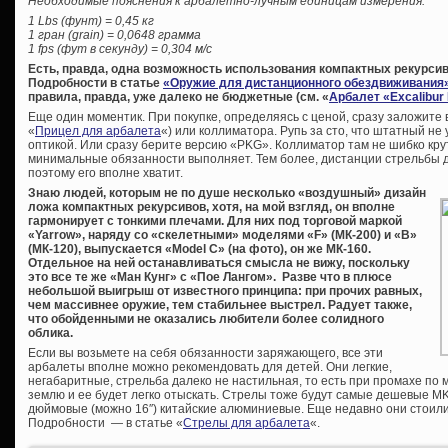
Необходимые пояснения к арбалетно-лучным единицам измерения:
1 Lbs (фунт) = 0,45 кг
1 гран (grain) = 0,0648 грамма
1 fps (фут в секунду) = 0,304 м/с
Есть, правда, одна возможность использования компактных рекурси
Подробности в статье
«Оружие для дистанционного обездвиживания
правила, правда, уже далеко не бюджетные (см. «
Арбалет «Excalibur
Еще один моментик. При покупке, определяясь с ценой, сразу заложите в
«
Прицел для арбалета
«) или коллиматора. Рупь за сто, что штатный не
оптикой. Или сразу берите версию «PKG». Коллиматор там не шибко крут
минимальные обязанности выполняет. Тем более, дистанции стрельбы д
поэтому его вполне хватит.
Знаю людей, которым не по душе несколько «воздушный» дизайн
ложа компактных рекурсивов, хотя, на мой взгляд, он вполне
гармонирует с тонкими плечами. Для них под торговой маркой
«Yarrow», наряду со «скелетными» моделями «F» (МК-200) и «B»
(МК-120), выпускается «Model C» (на фото), он же МК-160.
Отдельное на ней останавливаться смысла не вижу, поскольку
это все те же «Ман Кунг» с «Пое Лангом». Разве что в плюсе
небольшой выигрыш от известного принципа: при прочих равных,
чем массивнее оружие, тем стабильнее выстрел. Радует также,
что обойденными не оказались любители более солидного
облика.
Если вы возьмете на себя обязанности заряжающего, все эти
арбалеты вполне можно рекомендовать для детей. Они легкие,
негабаритные, стрельба далеко не настильная, то есть при промахе по 
землю и ее будет легко отыскать. Стрелы тоже будут самые дешевые MK
дюймовые (можно 16″) китайские алюминиевые. Еще недавно они стоили 
Подробности — в статье «
Стрелы для арбалета
«.