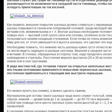
шалаша служат растущие на токовище кусты и отдельные деревца (
рекомендуется по возможности в западной части токовища, чтобы охо
оглядеть прилетевших на ток косачей.
Как правило, внешнее покрытие шалаша должно сливаться с окружающей
шалаш покрывается сеном или побуревшей соломой; среди молодой хво
ветками ели, можжевельника и т. п. Внутри шалаша необходимо положит
поверх него — высокий слой сухого сена или соломы, особенно если ток
пользоваться низким складным стульчиком. Если почва не очень влажн
ямку для ног, от этого уменьшится и высота шалаша, что сделает его е
Необходимо помнить, что нижнюю часть шалаша нужно густо оплести ве
не могли видеть сидящего в шалаше охотника. Верхняя и средняя част
и ветками. В стенках, обращенных в сторону тока, надо проделать неск
наблюдения и стрельбы. Расстояния верного выстрела (20 и 30 м) поле
землю или в снег прутиками.
В ряде местностей, где тетерева токуют на открытых напольных мес
местными охотниками применяются невысокие переносные шалаши, 
постепенно приблизиться к токующим вне выстрела чернышам.
Его можно купить (на снимке), а можно сделать самому.
Материалом для остова такого шалаша чаще всего служит толстый, гибки
обруча: нижний — диаметром до 1 м; средний — до 60-70 см и верхний—
собой при помощи пяти-шести прочных сухих палок высотой до 1—1, 2 м
проволокой.
К среднему обручу надежно прикрепляется изнутри толстая палка, кот