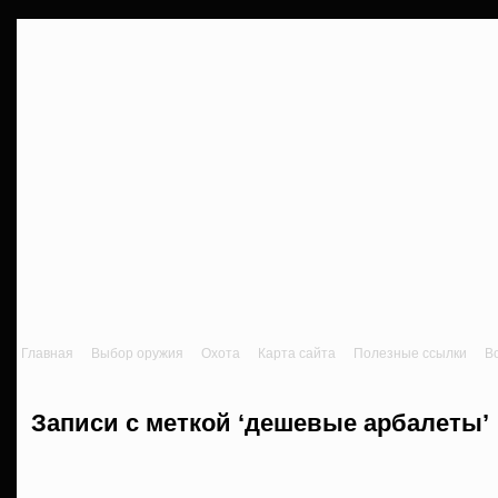
Главная
Выбор оружия
Охота
Карта сайта
Полезные ссылки
В
Записи с меткой ‘дешевые арбалеты’