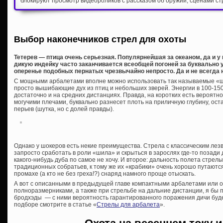
блокируют просмотр видеороликов с рассказом об оружии, сценами ст
Выбор наконечников стрел для охоты
Тетерев — птица очень серьезная. Популярнейшая за океаном, да и у 
дикую индейку часто заканчивается всеобщей погоней за буквально
оперенье подобных пернатых чрезвычайно непросто. Да и не всегда
С мощными арбалетами вполне можно использовать так называемые «шо
просто вышибающие дух из птиц и небольших зверей. Энергии в 100-150
достаточно и на средних дистанциях. Правда, на коротких есть вероятн
могучими плечами, буквально разнесет плоть на приличную глубину, ост
перьев (шутка, но с долей правды).
Однако у шокеров есть некие преимущества. Стрела с классическим ле
запросто сработать в роли «шила» и скрыться в зарослях где-то позади д
какого-нибудь дуба по самое не хочу. И второе: дальность полета стрел
традиционных собратьев, к тому же их «крабики» очень хорошо путаются 
промахе (а кто не без греха!?) снаряд намного проще отыскать.
А вот с описанными в предыдущей главе компактными арбалетами или
полноразмерниками, а также при стрельбе на дальние дистанции, я бы 
бродхэды — с ними вероятность гарантированного поражения дичи буд
подборе смотрите в статье «
Стрелы для арбалета
».