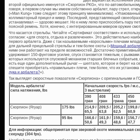
двух вариантах исполнения (на
второй официально именуется «Скорпион PKG», что по-автомобильном
говоря, в первом случае мы имеем собственно арбалет, пару стрел, отк
(«Man Kung» тоже следует этому принципу минимализма). «Упакованный
коллиматорный прицел и кивер. Последний, представляющий своеобразн
устанавливал — здорово мешает. Но к нему легко приспособить пару пе
поясной ремень. Хотя, конечно, с интегрированным кивером оружие смот
Что касается стрельбы. Читайте «Сертификат соответствия» и использ
согласии: «для спорта, отдыха и развлечения». Это действительно на
первого арбалета. Даже с так называемыми «взрослыми» плечами мла
для дальней прицельной стрельбы и тем более охоты («
Мощный арбалет
ними они работают на пределе возможностей. Достаточно примитивный
удерживает 150-фунтовое усилие, спуск становится тяжелым, с рывками.
которых используется спусковой механизм старших блочных собратьев, 
есть еще один дополнительный рычаг — шептало, которое и берет на се
спешите приобретать «правильные» плечи, тем более, что их установка в
лука и арбалета?
«).
Так выглядят скоростные показатели «Скорпиона» с оригинальными и Г
Модель арбалета/
Начальная скорость fps / м.с
сила натяжения, lbs
3 выстрелам)
390
408
433
450
гран
гран
грана
гран
Скорпион (Ягуар)
175 lbs
214,9 /
209,5 /
205,2 /
199,8 /
65,5
63,8
62,5
60,9
Скорпион (Ягуар)
95 lbs
166,6 /
161,9 /
159,6 /
156,7 /
50,6
49,3
48,6
47,7
Для информации: общепринятая при зверовой охоте минимальная ско
секунду (304 fps).