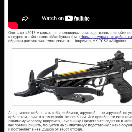
Опять же в 2018-м серьезно пополнились производственные линейки не т
конкурента тайванского «Ман Кунга» (см. «
Новые рекурсивные арбалеты
образцы рассматриваемого сегмента. Например, MK-TCS2 «Alligator»:
А еще можно побаловать себя, любимого, игрушкой — не игрушкой, но у
арбалетом, причем вполне работоспособным. Или приобрести его в каче
любимому человеку, например, начальнику. Представьте: сидит он в кабин
вас премии лишить, любуется на симпатичную подставочку с нано-оружие
и постреляет в нее, душою от забот отходя.