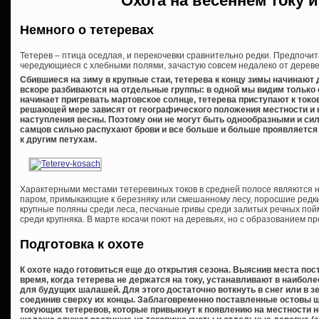
Охота на весеннем току и
Немного о тетеревах
Тетерев – птица оседлая, и перекочевки сравнительно редки. Предпочи
чередующиеся с хлебными полями, зачастую совсем недалеко от дереве
Сбившиеся на зиму в крупные стаи, тетерева к концу зимы начинают 
вскоре разбиваются на отдельные группы: в одной мы видим только с
начинает пригревать мартовское солнце, тетерева приступают к токо
решающей мере зависят от географического положения местности и к
наступления весны. Поэтому они не могут быть однообразными и сил
самцов сильно распухают брови и все больше и больше проявляется
к другим петухам.
Характерными местами тетеревиных токов в средней полосе являются н
паром, примыкающие к березняку или смешанному лесу, поросшие редк
крупные поляны среди леса, песчаные гривы среди залитых речных пой
среди крупняка. В марте косачи поют на деревьях, но с образованием п
Подготовка к охоте
К охоте надо готовиться еще до открытия сезона. Выяснив места пос
время, когда тетерева не держатся на току, устанавливают в наибол
для будущих шалашей. Для этого достаточно воткнуть в снег или в з
соединив сверху их концы. Заблаговременно поставленные остовы 
токующих тетеревов, которые привыкнут к появлению на местности 