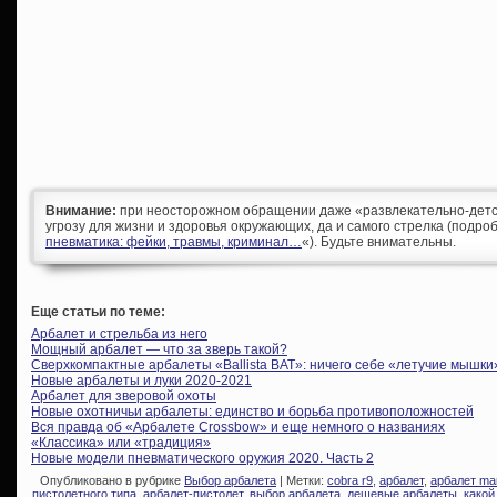
Внимание:
при неосторожном обращении даже «развлекательно-детс
угрозу для жизни и здоровья окружающих, да и самого стрелка (подроб
пневматика: фейки, травмы, криминал…
«). Будьте внимательны.
Еще статьи по теме:
Арбалет и стрельба из него
Мощный арбалет — что за зверь такой?
Сверхкомпактные арбалеты «Ballista BAT»: ничего себе «летучие мышки
Новые арбалеты и луки 2020-2021
Арбалет для зверовой охоты
Новые охотничьи арбалеты: единство и борьба противоположностей
Вся правда об «Арбалете Crossbow» и еще немного о названиях
«Классика» или «традиция»
Новые модели пневматического оружия 2020. Часть 2
Опубликовано в рубрике
Выбор арбалета
| Метки:
cobra r9
,
арбалет
,
арбалет ma
пистолетного типа
,
арбалет-пистолет
,
выбор арбалета
,
дешевые арбалеты
,
какой