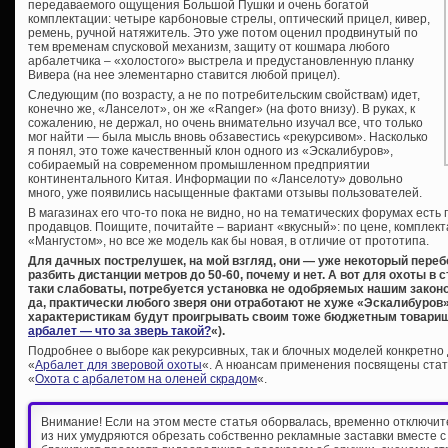
передаваемого ощущения Большой Пушки и очень богатой
комплектации: четыре карбоновые стрелы, оптический прицел, кивер,
ремень, ручной натяжитель. Это уже потом оценил продвинутый по
тем временам спусковой механизм, защиту от кошмара любого
арбалетчика – «холостого» выстрела и предустановленную планку
Вивера (на нее элементарно ставится любой прицел).
Следующим (по возрасту, а не по потребительским свойствам) идет,
конечно же, «Ланселот», он же «Ranger» (на фото внизу). В руках, к
сожалению, не держал, но очень внимательно изучал все, что только
мог найти — была мысль вновь обзавестись «рекурсивом». Насколько
я понял, это тоже качественный клон одного из «Эскалибуров»,
собираемый на современном промышленном предприятии
континентального Китая. Информации по «Ланселоту» довольно
много, уже появились насыщенные фактами отзывы пользователей.
В магазинах его что-то пока не видно, но на тематических форумах ест
продавцов. Поищите, почитайте – вариант «вкусный»: по цене, комплект
«Мангустом», но все же модель как бы новая, в отличие от прототипа.
Для дачных пострелушек, на мой взгляд, они — уже некоторый перебо
разбить дистанции метров до 50-60, почему и нет. А вот для охоты в
таки слабоваты, потребуется установка не одобряемых нашим закон
да, практически любого зверя они отработают не хуже «Эскалибуров
характеристикам будут проигрывать своим тоже бюджетным товарищ
арбалет — что за зверь такой?
«).
Подробнее о выборе как рекурсивных, так и блочных моделей конкретно 
«
Арбалет для зверовой охоты
«. А нюансам применения посвящены стат
«
Охота с арбалетом на оленей скрадом
«.
Внимание! Если на этом месте статья оборвалась, временно отключи
из них умудряются обрезать собственно рекламные заставки вместе с