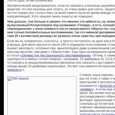
250-го одна, но металлическая.
Автоматический предохранитель, если не забывать о капельке оружейно
моделей, что без разницы для спорта, но очень важно для охоты. Защиты
честно говоря, все «холостяки» на моей памяти были во время взвода те
направляющей. Хотя лишняя линия защиты не помешает.
Чем дальше, тем больше я уверен, что именно эти арбалеты, ну, мож
выпускаемый Интерлопером под названием «Гепард», и есть лучший
«Крокодильчик» у меня появился после рекурсивного «Мангуста», огр
нем только положительные воспоминания, так что никакой дискримин
таки 20 сантиметров разницы их размаха очень заметны при передви
Если вы не собираетесь «охотить», а просто пострелять на даче или в 
и мощью. Для меня при росте около 180 и поджаром телосложении «Ско
бывает многовато, особенно при манипуляциях даже в немаленьком сал
ним еще веселее, чем даже с «Мангустом». Еще одно неожиданное при
в статье
«Оружие для дистанционного обездвиживания»
. Оптику, а так
приобрести в любых «спорттоварах», например, 16-дюймовые AL 2219 п
то поискать в специализированных магазинах или заказать с доставкой 
нибудь вроде 20-дюймовых карбоновых. Летают они намного интереснее
арбалета
«).
Словом, наша парочка 
раз об этом, а также о
пристрелки и эксплуатац
называется «
Золотая с
«Кайман
«. А если еще у
минут без всяких инстр
для рекурсивного «Манг
выглядят идеальными п
стрельбы до 50 метров
отвечают минимальным 
кабанчика-сеголетка или
арбалетом на тетерева