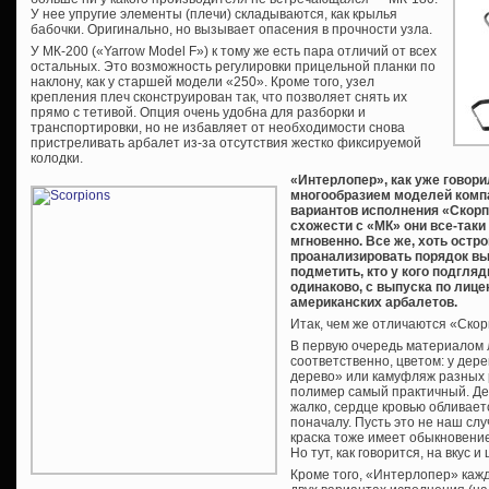
У нее упругие элементы (плечи) складываются, как крылья
бабочки. Оригинально, но вызывает опасения в прочности узла.
У МК-200 («Yarrow Model F») к тому же есть пара отличий от всех
остальных. Это возможность регулировки прицельной планки по
наклону, как у старшей модели «250». Кроме того, узел
крепления плеч сконструирован так, что позволяет снять их
прямо с тетивой. Опция очень удобна для разборки и
транспортировки, но не избавляет от необходимости снова
пристреливать арбалет из-за отсутствия жестко фиксируемой
колодки.
«Интерлопер», как уже говори
многообразием моделей компа
вариантов исполнения «Скорп
схожести с «МК» они все-таки
мгновенно. Все же, хоть остро
проанализировать порядок вы
подметить, кто у кого подгля
одинаково, с выпуска по лиц
американских арбалетов.
Итак, чем же отличаются «Скор
В первую очередь материалом 
соответственно, цветом: у дер
дерево» или камуфляж разных 
полимер самый практичный. Де
жалко, сердце кровью обливает
поначалу. Пусть это не наш слу
краска тоже имеет обыкновение
Но тут, как говорится, на вкус и
Кроме того, «Интерлопер» каж