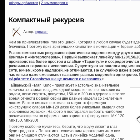
обзоры арбалетов
|
2 комментария »
Компактный рекурсив
|
Автор:
ingewarr
Чем он привлекателен, так это ценой. Которая в любом случае будет вдв
блочника. Поэтому приз зрительских симпатий в номинации «Первый арба
Рынок компактных рекурсивов фактически поделен между двумя н
Кунгом» и «Интерлопером». Первый выпускает линейку МК-120/150/200
производства более простой и слабый «Тарантул» и сосредоточился
различных вариантах исполнения. Существуют их аналоги под именами
сути, ничем, кроме надписей, не отличаются. Не случайно даже в ре
частенько даже смешивают названия разных моделей в одно целое. 
«Арбалете Crossbow» и еще немного о названиях
«.
Тайваньский «Man Kung» практикует настолько значительное
количество вариантов даже одной модели, что, не положив их
рядом, легко спутать, допустим, 150-ю и 200-ю в дереве и в то же
время отнести к одной серии две разные модели со скелетным
ложем. В этом смысле похожая на какую-то фермовую
конструкцию слабая МК-120 даже более уникальна, выделяются
в основном окраской. На фото я постарался выбрать наиболее
различающиеся по оформлению варианты (сверху вниз: МК-120,
МК-150, МК-200)
Поэтому особо не мучайтесь, берите, что в руку ляжет и глаз
будет радовать. По тактико-техническим характеристикам все
они не слишком отличаются. Есть в линейке моделей одна,
больше ни у какого производителя не встречающаяся — МК-180.