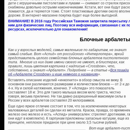
дети с игрушечными пистолетами и луками — снимают со стрелок присоск
снабжены довольно острыми наконечниками. Кстати, вот они будут расх
ломаются, да и теряются тоже. Стоят пластиковые дротики около вполн
дороже. В интернет-магазине покупка будет еще более выгодной.
ВНИМАНИЕ! В 2016 году Российская Таможня запретила пересылку л
ним для физических лиц. Поэтому вся информация, связанная с их
ресурсах, исключительно для ознакомления!
Блочные арбалеты
Как и у взрослых моделей, самые маленькие по габаритам, не значит
самый слабые. Вот «Аспид» от российского «Интерлопера», яркий
представитель целого семейства блочных арбалетов пистолетного
типа. Многие из них даже имени своего не имеют, в блистерах, как
правило, лишь цветная картинка с надписью «Crossbow», что,
собственно, и значит «Арбалет». Подробнее — в статье «
Вся правда
об «Арбалете Crossbow» и еще немного о названиях
«.
Вставлять описание изделий «инкогнито» в обзор смысла не вижу. В
основном они различаются размерами и количеством блоков — от 2-х до
4-х. Ну и силой натяжения, конечно. У «Аспида» это показатель
составляет 18 кг. Это для такого малыша весом кило триста, честно
говоря, весьма прилично. Не так давно разрешенный максимум силы в
России у всех арбалетов составлял 20 килограммов.
Еще одно яркое отличие состоит в том, что за исключением некоторых
маловажных деталей он сделан из металла. Краска, правда, со временем
железо оно железо и есть. «Аспид» универсален: стреляет дротиками, 
они идут в комплекте). К гарпунам приложены запасные катушки, еще и
принципе, неплохое приданое при цене около 3,5 тысячи рублей.
Вот еще арбалет-писто