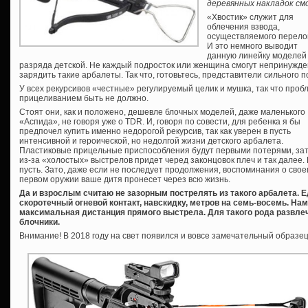
деревянных накладок см
«Хвостик» служит для
облечения взвода,
осуществляемого перело
И это немного выводит
данную линейку моделей
разряда детской. Не каждый подросток или женщина смогут непринужд
зарядить такие арбалеты. Так что, готовьтесь, представители сильного п
У всех рекурсивов «честные» регулируемый целик и мушка, так что проб
прицеливанием быть не должно.
Стоят они, как и положено, дешевле блочных моделей, даже маленького
«Аспида», не говоря уже о TDR. И, говоря по совести, для ребенка я бы
предпочел купить именно недорогой рекурсив, так как уверен в пусть
интенсивной и героической, но недолгой жизни детского арбалета.
Пластиковые прицельные приспособления будут первыми потерями, за
из-за «холостых» выстрелов придет черед законцовок плеч и так далее. 
пусть. Зато, даже если не последует продолжения, воспоминания о свое
первом оружии ваше дитя пронесет через всю жизнь.
Да и взрослым считаю не зазорным пострелять из такого арбалета. Е
скоротечный огневой контакт, навскидку, метров на семь-восемь. Нам
максимальная дистанция прямого выстрела. Для такого рода развле
блочники.
Внимание! В 2018 году на свет появился и вовсе замечательный образе