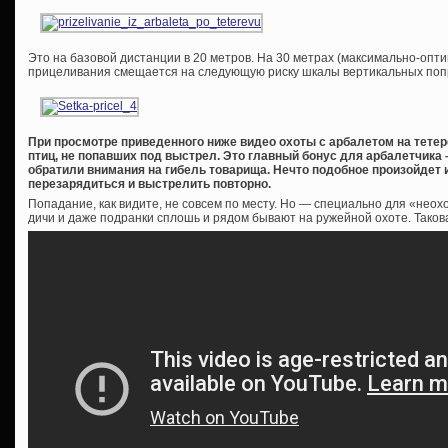
Это на базовой дистанции в 20 метров. На 30 метрах (максимально-опт
прицеливания смещается на следующую риску шкалы вертикальных поп
При просмотре приведенного ниже видео охоты с арбалетом на тетер
птиц, не попавших под выстрел. Это главный бонус для арбалетчика
обратили внимания на гибель товарища. Нечто подобное произойдет 
перезарядиться и выстрелить повторно.
Попадание, как видите, не совсем по месту. Но — специально для «нео
дичи и даже подранки сплошь и рядом бывают на ружейной охоте. Тако