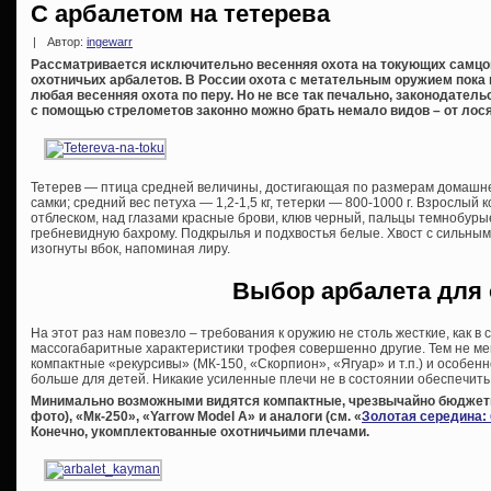
С арбалетом на тетерева
|
Автор:
ingewarr
Рассматривается исключительно весенняя охота на токующих самцо
охотничьих арбалетов. В России охота с метательным оружием пока 
любая весенняя охота по перу. Но не все так печально, законодатель
с помощью стрелометов законно можно брать немало видов – от лося 
Тетерев — птица средней величины, достигающая по размерам домашней
самки; средний вес петуха — 1,2-1,5 кг, тетерки — 800-1000 г. Взрослый
отблеском, над глазами красные брови, клюв черный, пальцы темнобур
гребневидную бахрому. Подкрылья и подхвостья белые. Хвост с сильным
изогнуты вбок, напоминая лиру.
Выбор арбалета для
На этот раз нам повезло – требования к оружию не столь жесткие, как в 
массогабаритные характеристики трофея совершенно другие. Тем не мен
компактные «рекурсивы» (МК-150, «Скорпион», «Ягуар» и т.п.) и особе
больше для детей. Никакие усиленные плечи не в состоянии обеспечить
Минимально возможными видятся компактные, чрезвычайно бюджет
фото), «Мк-250», «Yarrow Model A» и аналоги (см. «
Золотая середина:
Конечно, укомплектованные охотничьими плечами.