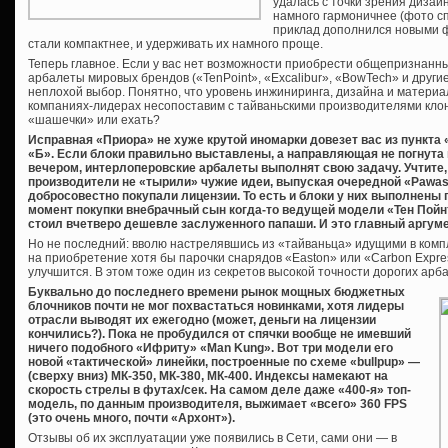
удалась с точки зрения дизай
намного гармоничнее (фото сп
приклад дополнился новыми 
стали компактнее, и удерживать их намного проще.
Теперь главное. Если у вас нет возможности приобрести общепризнанн
арбалеты мировых брендов («TenPoint», «Excalibur», «BowTech» и другие)
неплохой выбор. Понятно, что уровень инжиниринга, дизайна и матери
компаниях-лидерах несопоставим с тайваньскими производителями клон
«шашечки» или ехать?
Исправная «Приора» не хуже крутой иномарки довезет вас из пункта 
«Б». Если блоки правильно выставлены, а направляющая не погнута
вечером, интерлоперовские арбалеты выполнят свою задачу. Учтите,
производители не «тырили» чужие идеи, выпуская очередной «Pawaso
добросовестно покупали лицензии. То есть и блоки у них выполнены
момент покупки внебрачный сын когда-то ведущей модели «Тен Пойнт
стоил вчетверо дешевле заслуженного папаши. И это главный аргуме
Но не последний: вволю настрелявшись из «тайваньца» идущими в комп
на приобретение хотя бы парочки снарядов «Easton» или «Carbon Expr
улучшится. В этом тоже один из секретов высокой точности дорогих арб
Буквально до последнего времени рынок мощных бюджетных
блочников почти не мог похвастаться новинками, хотя лидеры
отрасли выводят их ежегодно (может, деньги на лицензии
кончились?). Пока не пробудился от спячки вообще не имевший
ничего подобного «Ифриту» «Man Kung». Вот три модели его
новой «тактической» линейки, построенные по схеме «bullpup» —
(сверху вниз) МК-350, МК-380, МК-400. Индексы намекают на
скорость стрелы в футах/сек. На самом деле даже «400-я» топ-
модель, по данным производителя, выжимает «всего» 360 FPS
(это очень много, почти «Архонт»).
Отзывы об их эксплуатации уже появились в Сети, сами они — в