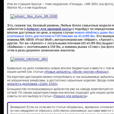
Или их старшие братья – тоже недорогие «Гепард», «МК-300» (на фото),
Warrior HL» и им подобные.
Это, скажем так, базовый уровень. Любые более серьезные модели
арбалетов («
Арбалет для зверовой охоты
») подойдут по определени
вполне доступные по цене, в нашем случае
можно обойтись даже бе
усиленных плеч, достаточно и ГОСТовских на 43 кг/95 lbs
. Это манкун
новинка MK-XB56 «Frost Wolf», интерлоперовские «Ифрит», «Архонт»,
других. Тот же «Архонт» с легальными плечами (43 кгс/95 lbs) выдае
«Каймана» с охотничьими в 150 lbs, а новинка рынка «Стикс» (на фот
этом в разы дешевле заокеанских аналогов.
Буквально на днях появились новые вполне бюджетные и вместе с тем
наших целей (см. статью
«Новые арбалеты: «Волк» против «Жнеца»
).
На коротких дистанциях можно попробовать и так называемые арбалет
не игрушечные рекурсивы, а достаточно серьезные изделия. Вроде поя
арбалета-дробовика «Zubin X340»
.
Большинство полноразмерных арбалетов уже на заводе комплектуются 
сеткой. По своим характеристикам они вполне подходят для наших целе
советы по его выбору в статье «
Прицел для арбалета
«.
Внимание! Если на этом месте статья оборвалась, временно отключи
из них умудряются обрезать собственно рекламные заставки вместе с