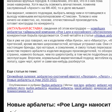
магазинах крупных городов. К сожалению, это все, что я о них пока
знаю наверняка. Хотя мысль освежить впечатления, поменяв
заслуженный «Архонт» на МК-400, то и дело мелькает.
Как вариант, немного подождав, выбрать между ним и готовящимся к
выходу новеньким интерлоперовским «Стиксом». Толком о нем
ничего не известно, но, похоже, отечественный производитель
готовит контрудар по конкуренту.
(
АКТУАЛЬНАЯ ВСТАВКА
: сведения об этом контрударе —
новейших
арбалетах тайваньской компании «Poe Lang и российского «Интерлопе
конкурентная борьба продолжается. О ней читайте в статье
«Новые арб
Как я уже не раз говорил, ни к изделиям «Ман Кунга», ни к «Мангусту», 
претензий, кроме мелких шероховатостей, которые устранил сам. Они сто
настоящие бренды, про которые, к сожалению, я смогу только пересказа
качестве первого арбалета изделия ведущих производителей, то обзоров
странно, намного больше, чем по ширпотребу, в том числе подробные 
эксплуатации. Впрочем, нормальный маркетинговый подход: мотоблок ну
лопату, один черт, купят и сами как-нибудь разберутся.
Еще статьи по теме:
Оружейная галерея: арбалетно-охотничий квартет «Леопард», «Легат»,
Новые арбалеты и луки 2020-2021
Опубликовано в рубрике
Выбор арбалета
| Метки:
poe lang
,
арбалет
,
арбалет дл
арбалет фото
,
выбор арбалета
,
дешевые арбалеты
,
какой арбалет
,
недорогие ар
Комментариев нет »
Новые арбалеты: «Poe Lang» наносит