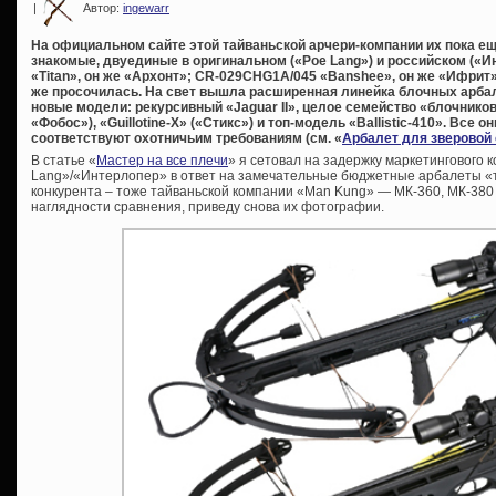
|
Автор:
ingewarr
На официальном сайте этой тайваньской арчери-компании их пока ещ
знакомые, двуединые в оригинальном («Poe Lang») и российском («
«Titan», он же «Архонт»; CR-029CHG1A/045 «Banshee», он же «Ифрит»
же просочилась. На свет вышла расширенная линейка блочных арбал
новые модели: рекурсивный «Jaguar II», целое семейство «блочников» 
«Фобос»), «Guillotine-X» («Стикс») и топ-модель «Ballistic-410». Все
соответствуют охотничьим требованиям (см. «
Арбалет для зверовой
В статье «
Мастер на все плечи
» я сетовал на задержку маркетингового 
Lang»/«Интерлопер» в ответ на замечательные бюджетные арбалеты «та
конкурента – тоже тайваньской компании «Man Kung» — МК-360, МК-380 
наглядности сравнения, приведу снова их фотографии.