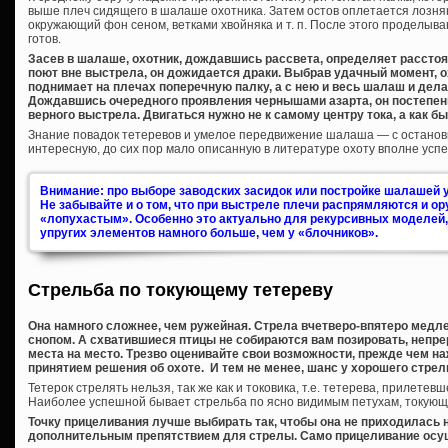
выше плеч сидящего в шалаше охотника. Затем остов оплетается лозняк
окружающий фон сеном, ветками хвойняка и т. п. После этого проделы
готов.
Засев в шалаше, охотник, дождавшись рассвета, определяет расстоя
поют вне выстрела, он дожидается драки. Выбрав удачный момент, о
поднимает на плечах поперечную палку, а с нею и весь шалаш и дела
Дождавшись очередного проявления чернышами азарта, он постепенн
верного выстрела. Двигаться нужно не к самому центру тока, а как бы
Знание повадок тетеревов и умелое передвижение шалаша — с останов
интересную, до сих пор мало описанную в литературе охоту вполне усп
Внимание: про выборе заводских засидок или постройке шалашей у
Не забывайте и о том, что при выстреле плечи распрямляются и о
«лопухастым». Особенно это актуально для рекурсивных моделей
упругих элементов намного больше, чем у «блочников».
Стрельба по токующему тетереву
Она намного сложнее, чем ружейная. Стрела вчетверо-впятеро медл
снопом. А схватившиеся птицы не собираются вам позировать, непр
места на место. Трезво оценивайте свои возможности, прежде чем наж
принятием решения об охоте. И тем не менее, шанс у хорошего стрелк
Тетерок стрелять нельзя, так же как и токовика, т.е. тетерева, прилетев
Наиболее успешной бывает стрельба по ясно видимым петухам, токующи
Точку прицеливания лучше выбирать так, чтобы она не приходилась
дополнительным препятствием для стрелы. Само прицеливание осущ