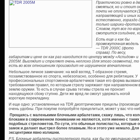
Практически ровно в д
смеяться, но и стоит о
почти не отличается (1
направляющей и иных х
естественно, гораздо 
только шарики-дротики
Словом, тут все по-взр
смотрится солиднее, хо
Есть еще и как бы
промежуточная модель
— TDR 2000С (фото
справа). По весу,
габаритам и цене он как раз находится по центру между «Аспидом» и
2005М. Выглядит и стреляет очень неплохо (для этого сегмента), то
есть во всех отношениях производит не игрушечное впечатление.
Небольшое личное замечание: на мой взгляд, Т-образное стремя,
позаимствованное из спорта, небезопасно, особенно для ребятишек. У
профессиональных спортсменов-арбалетчиков такая его форма вызван
требованиями правил, по которым стрелу заряжают при направленном 
землю оружии. То есть в случае срыва тетивы стрела не пронзит
находящуюся сбоку ступню. Дети же вряд ли смогут удержать ногой
короткую перекладину.
И еще одно: установленные на TDR диоптрические прицелы (производи
очень удобны. При покупке попробуйте прицелиться, может у вас что-ниб
Прощаясь с маленькими блочными арбалетами, скажу лишь, что коле
блоками в современном понимании не являются, хотя именно с таких
подобных стрелометов. По сути, это обычные полиспасты, которые 
замок и делают выстрел более плавным. Но и этого уже немало. Для
эксцентрики явно излишни.
P.S. Блочные арбалеты пистолетного типа, как бы по умолчанию сч