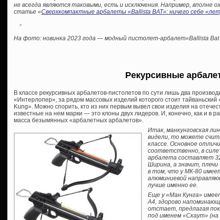
не всегда являются таковыми, есть и исключения. Например, вполне 
статье «
Сверхкомпактные арбалеты «Ballista BAT»: ничего себе «ле
На фото: новинка 2023 года — модный пистолет-арбалет«Ballista Bat
Рекурсивные арбале
В классе рекурсивных арбалетов-пистолетов по сути лишь два производ
«Интерлопер», за рядом массовых изделий которого стоит тайваньский «
Kung». Можно спорить, кто из них первым вывел свои изделия на отечес
известные на нем марки — это клоны двух лидеров. И, конечно, как и в 
масса безымянных «арбалетных арбалетов».
Итак, манкунговская лин
видели, то можете счит
классе. Основное отлич
соответственно, в силе 
арбалета составляет 32,
Ширина, а значит, плеч
в том, что у МК-80 имеет
алюминиевой направляю
лучше именно ее.
Еще у «Ман Кунга» имее
А4, здорово напоминающ
отстает, предлагая по
под именем «Скаут» (на 