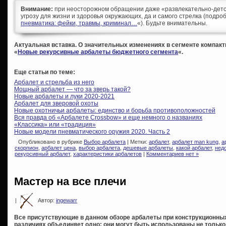
Внимание:
при неосторожном обращении даже «развлекательно-детс
угрозу для жизни и здоровья окружающих, да и самого стрелка (подроб
пневматика: фейки, травмы, криминал…
«). Будьте внимательны.
Актуальная вставка. О значительных изменениях в сегменте компакт
«
Новые рекурсивные арбалеты бюджетного сегмента
«.
Еще статьи по теме:
Арбалет и стрельба из него
Мощный арбалет — что за зверь такой?
Новые арбалеты и луки 2020-2021
Арбалет для зверовой охоты
Новые охотничьи арбалеты: единство и борьба противоположностей
Вся правда об «Арбалете Crossbow» и еще немного о названиях
«Классика» или «традиция»
Новые модели пневматического оружия 2020. Часть 2
Опубликовано в рубрике
Выбор арбалета
| Метки:
арбалет
,
арбалет man kung
,
а
скорпион
,
арбалет цена
,
выбор арбалета
,
дешевые арбалеты
,
какой арбалет
,
нед
рекурсивный арбалет
,
характеристики арбалетов
|
Комментариев нет »
Мастер на все плечи
|
Автор:
ingewarr
Все присутствующие в данном обзоре арбалеты при конструкционных
различиях объединяет одно: они могут быть использованы не только 