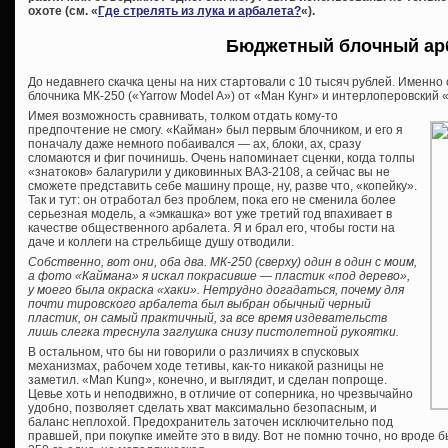
охоте (см. «
Где стрелять из лука и арбалета?
«).
Бюджетный блочный ар
До недавнего скачка цены на них стартовали с 10 тысяч рублей. Именно
блочника МК-250 («Yarrow Model A») от «Ман Кунг» и интерлоперовский 
Имея возможность сравнивать, толком отдать кому-то
предпочтение не смогу. «Кайман» был первым блочником, и его я
поначалу даже немного побаивался — ах, блоки, ах, сразу
сломаются и фиг починишь. Очень напоминает сценки, когда толпы
«знатоков» балагурили у диковинных ВАЗ-2108, а сейчас вы не
сможете представить себе машину проще, ну, разве что, «копейку».
Так и тут: он отработал без проблем, пока его не сменила более
серьезная модель, а «эмкашка» вот уже третий год впахивает в
качестве общественного арбалета. Я и брал его, чтобы гости на
даче и коллеги на стрельбище душу отводили.
Собственно, вот они, оба два. МК-250 (сверху) один в один с моим,
а фото «Каймана» я искал покрасивше — пластик «под дерево»,
у моего была окраска «хаки». Нетрудно догадаться, почему для
почти тировского арбалета был выбран обычный черный
пластик, он самый практичный, за все время издевательств
лишь слегка треснула заглушка снизу пистолетной рукоятки.
В остальном, что бы ни говорили о различиях в спусковых
механизмах, рабочем ходе тетивы, как-то никакой разницы не
заметил. «Man Kung», конечно, и выглядит, и сделан попроще.
Цевье хоть и неподвижно, в отличие от соперника, но чрезвычайно
удобно, позволяет сделать хват максимально безопасным, и
баланс неплохой. Предохранитель заточен исключительно под
правшей, при покупке имейте это в виду. Вот не помню точно, но вроде б