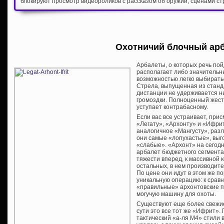
блокируют просмотр видеороликов с рассказом об оружии, сценами ст
Охотничий блочный ар
Арбалеты, о которых речь пой
располагает либо значитель
возможностью легко выбираться
Стрела, выпущенная из станд
дистанции не удерживается н
громоздки. Полноценный жест
уступает контрабасному.
Если вас все устраивает, при
«Легату», «Архонту» и «Ифриту
аналогичное «Мангусту», разл
они самые «лопухастые», выго
«слабые». «Архонт» на сегод
арбалет бюджетного сегмента
тяжести вперед, к массивной 
остальных, в нем производите
По цене они идут в этом же п
уникальную операцию: к срав
«правильные» архонтовские п
могучую машину для охоты.
Существуют еще более свежие
сути это все тот же «Ифрит».
тактический «а-ля М4» стили 