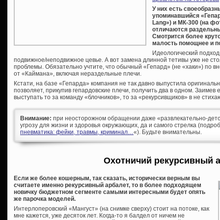
У них есть своеобразн
упоминавшийся «Гепар
Lang») и МК-300 (на фо
отличаются раздельны
Смотрится более круто
малость помощнее и п
Идеологический подход у
подвижное/неподвижное цевье. А вот замена длинной тетивы уже не сто
проблемы. Обязательно учтите, что обычный «Гепард» (не «хаки») по в
от «Каймана», включая нераздельные плечи.
Кстати, на базе «Гепарда» компания не так давно выпустила оригиналь
позволяет, прикупив гепардовские плечи, получить два в одном. Заимев 
выступать то за команду «блочников», то за «рекурсивщиков» в не стих
Внимание:
при неосторожном обращении даже «развлекательно-детс
угрозу для жизни и здоровья окружающих, да и самого стрелка (подроб
пневматика: фейки, травмы, криминал…
«). Будьте внимательны.
Охотничий рекурсивный 
Если же более кошерным, так сказать, исторически верным вы
считаете именно рекурсивный арбалет, то в более подходящем
новичку бюджетном сегменте самыми интересными будет опять
же парочка моделей.
Интерлоперовский «Мангуст» (на снимке сверху) стоит на потоке, как
мне кажется, уже десяток лет. Когда-то я балдел от ничем не