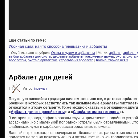
Еще статьи по теме:
Убойная сила: на что способна пневматика и арбалеты
Опубликовано в рубрике
Охота с луком и арбалетом
| Метки:
арбалет
,
арбалет 
выбор арбалета для охоты
,
дешевые арбалеты
,
наконечник шокер
,
охота
,
охота 
арбалетом
,
охота с арбалетом
,
стрельба из арбалета
|
Комментариев нет »
Арбалет для детей
|
Автор:
ingewarr
По уже устоявшейся традиции начнем, конечно же, с детских арбале
боевики, в которых засветились так называемые арбалеты пистолетно
относятся к этому сегменту. То же можно сказать и в отношении дру
«
Арбалет для зверовой охоты
» и «
С арбалетом на тетерева
«).
В истории, правда, зафиксированы случаи применения подобных устро
ассасинами, но с маленькой поправкой: стрелы были отравленными. Это
слабеньких луков и сарбаканов экваториальные племена.
Данный штришок как раз подчеркивает безопасность рассматриваемых и
придется не только покупать их, но и потом неусыпно контролировать с