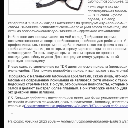
смотрится солиднее, хо
Есть еще и как бы
промежуточная модель
— TDR 2000С (фото
справа). По весу,
габаритам и цене он как раз находится по центру между «Аспидом» и
2005М. Выглядит и стреляет очень неплохо (для этого сегмента), то
есть во всех отношениях производит не игрушечное впечатление.
Небольшое личное замечание: на мой взгляд, Т-образное стремя,
позаимствованное из спорта, небезопасно, особенно для ребятишек. У
профессиональных спортсменов-арбалетчиков такая его форма вызван
требованиями правил, по которым стрелу заряжают при направленном 
землю оружии. То есть в случае срыва тетивы стрела не пронзит
находящуюся сбоку ступню. Дети же вряд ли смогут удержать ногой
короткую перекладину.
И еще одно: установленные на TDR диоптрические прицелы (производи
очень удобны. При покупке попробуйте прицелиться, может у вас что-ниб
Прощаясь с маленькими блочными арбалетами, скажу лишь, что коле
блоками в современном понимании не являются, хотя именно с таких
подобных стрелометов. По сути, это обычные полиспасты, которые 
замок и делают выстрел более плавным. Но и этого уже немало. Для
эксцентрики явно излишни.
P.S. Блочные арбалеты пистолетного типа, как бы по умолчанию сч
не всегда являются таковыми, есть и исключения. Например, вполне 
статье «
Сверхкомпактные арбалеты «Ballista BAT»: ничего себе «ле
На фото: новинка 2023 года — модный пистолет-арбалет«Ballista Bat