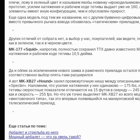
плечи, ложу в зеленый цвет и называем якобы новинку «крокодильчиком». 
прототип, усилии натяжения и рабочем ходе тетивы выдает уже не 160, а 
элементы имеют иную конфигурацию, чем и обусловлен прирост.
Еще одна модель под тем же названием, но с другим буквенно-цифров
вместо привычного рычага взвода обзавелась «тактическим» прикладом,
Других отличий от собрата нет, а выбор у нас, покупателей, как видите
как в зеленом, так и в черном цвете.
MK-177 «Squid»
, напротив, полностью сохранил ТТХ давно известного М
натяжения и рабочем ходе тетивы 10,5 дюйма.
Да и облик за исключением нового замка и рамочного приклада остался 
соответственно выбор опять-таки расширился.
А вот
MK-XB27 «Hound»
занял промежуточную нишу между описанными 
«Specter». Напомним, что усилие натяжения у них одинаково — 175 lbs,
тетивы скоростные показатели отличаются на 15 футов в секунду — 245 
как и скорость — 255 fps. Но что уж точно выделяет MK-XB27 из всего м
«винтовочного типа», так это впервые появившийся на манкунговской м
телескопический приклад.
Еще статьи по теме:
Арбалет и стрельба из него
Мощный арбалет — что за зверь такой?