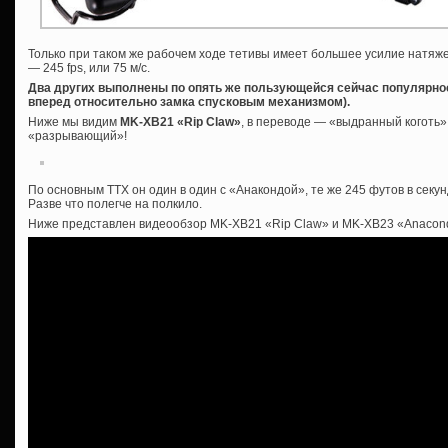
Только при таком же рабочем ходе тетивы имеет большее усилие натяжен
— 245 fps, или 75 м/с.
Два других выполнены по опять же пользующейся сейчас популярно
вперед относительно замка спусковым механизмом).
Ниже мы видим
MK-XB21 «Rip Claw»
, в переводе — «выдранный коготь»
«разрывающий»!
По основным ТТХ он один в один с «Анакондой», те же 245 футов в секу
Разве что полегче на полкило.
Ниже представлен видеообзор MK-XB21 «Rip Claw» и MK-XB23 «Anacon