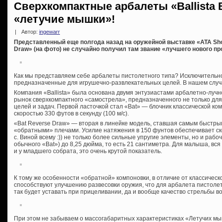
Сверхкомпактные арбалеты «Ballista 
«летучие мышки»!
|
Автор:
ingewarr
Представленный еще полгода назад на оружейной выставке «ATA Show
Draw» (на фото) не случайно получил там звание «лучшего нового пр
Как мы представляем себе арбалеты пистолетного типа? Исключительн
предназначенные для игрушечно-развлекательных целей. В нашем случ
Компания «Ballista» была основана двумя энтузиастами арбалетно-лучн
рынок сверхкомпактного «самострела», предназначенного не только для 
целей и задач. Первой ласточкой стал «Bat» — блочник классической ком
скоростью 330 футов в секунду (100 м/с).
«Bat Reverse Draw» — вторая в линейке модель, ставшая самым быстры
«обратными» плечами. Усилие натяжения в 150 фунтов обеспечивает скоро
с. Виной всему :)) не только более сильные упругие элементы, но и рабоч
обычного «Bat») до 8,25 дюйма, то есть 21 сантиметра. Для малыша, вся
и у младшего собрата, это очень крутой показатель.
К тому же особенности «обратной» компоновки, в отличие от классическ
способствуют улучшению развесовки оружия, что для арбалета пистолет
так будет уставать при прицеливании, да и вообще качество стрельбы во
При этом не забываем о массогабаритных характеристиках «Летучих мы