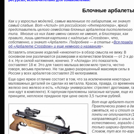
Блочные арбалеты
Как и у взрослых моделей, самые маленькие по габаритам, не значит
самый слабые. Вот «Аспид» от российского «Интерлопера», яркий
представитель целого семейства блочных арбалетов пистолетного
типа. Многие из них даже имени своего не имеют, в блистерах, как
правило, лишь цветная картинка с надписью «Crossbow», что,
собственно, и значит «Арбалет». Подробнее — в статье «
Вся правда
об «Арбалете Crossbow» и еще немного о названиях
«.
Вставлять описание изделий «инкогнито» в обзор смысла не вижу. В
основном они различаются размерами и количеством блоков — от 2-х до
4-х. Ну и силой натяжения, конечно. У «Аспида» это показатель
составляет 18 кг. Это для такого малыша весом кило триста, честно
говоря, весьма прилично. Не так давно разрешенный максимум силы в
России у всех арбалетов составлял 20 килограммов.
Еще одно яркое отличие состоит в том, что за исключением некоторых
маловажных деталей он сделан из металла. Краска, правда, со временем
железо оно железо и есть. «Аспид» универсален: стреляет дротиками, 
они идут в комплекте). К гарпунам приложены запасные катушки, еще и
принципе, неплохое приданое при цене около 3,5 тысячи рублей.
Вот еще арбалет-писто
Практически ровно в д
смеяться, но и стоит о
почти не отличается (1
направляющей и иных х
естественно, гораздо 
только шарики-дротики
Словом, тут все по-взр