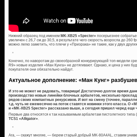
Нижний образец под именем
MK-XB25 «Specter»
посерьезнее собратьев
увеличен с 26,7 см до 30,5, в результате чего скорость возросла до 260 fp
можно легко заметить, что плечи у «Призрака» не такие, как у двух дру
Конечно, по наворотам до своеобразной конкурирующей топ-модели сре
R9» новые изделия «Ман Кунга» не дотягивают. Однако, и цена у них буд
покупателя они обязательно найдут.
Актуальное дополнение: «Ман Кунг» разбуше
И это не может не радовать, товарищи! Достаточно долгое время дан
производство новые линейки блочных арбалетов, несколько прохла
рядов своих компактных рекурсивов. И вот на смену (точнее, паралл
т.д. чуть не ежемесячно на поток ставятся новинки этого класса. О 
и «MK-XB25 Specter» рассказано выше, а сегодня пришел черед еще ч
Первые два относятся к так называемым арбалетам пистолетного типа (
TCS1 «Alligator»
.
Ага, — скажут многие, — берем старый добрый MK-80A4AL, ставим универ