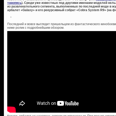
торопясь
). Среди уже известных под другими именами моделей нельз
из развлекательного сегмента, выполненных по последней моде в жу
арбалет «Galaxy» и его рекурсивный собрат «Cobra System R9» (на фо
Последний и вовсе выглядит пришельцем из фантастического кинобоеви
ниже ролик с подробнейшим обзором.
Кстати, арбалет не назовешь совсем уж игрушечным. При весьма скромн