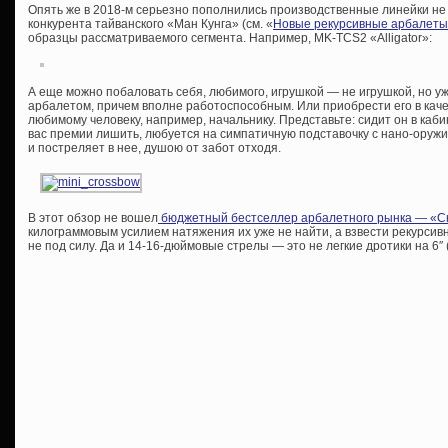
Опять же в 2018-м серьезно пополнились производственные линейки не т
конкурента тайванского «Ман Кунга» (см. «
Новые рекурсивные арбалеты
образцы рассматриваемого сегмента. Например, MK-TCS2 «Alligator»:
А еще можно побаловать себя, любимого, игрушкой — не игрушкой, но у
арбалетом, причем вполне работоспособным. Или приобрести его в каче
любимому человеку, например, начальнику. Представьте: сидит он в кабин
вас премии лишить, любуется на симпатичную подставочку с нано-оружие
и постреляет в нее, душою от забот отходя.
В этот обзор не вошел
бюджетный бестселлер арбалетного рынка — «С
килограммовым усилием натяжения их уже не найти, а взвести рекурсивн
не под силу. Да и 14-16-дюймовые стрелы — это не легкие дротики на 6″ (