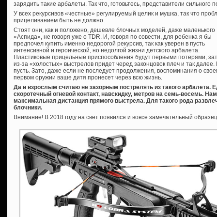
зарядить такие арбалеты. Так что, готовьтесь, представители сильного п
У всех рекурсивов «честные» регулируемый целик и мушка, так что проб
прицеливанием быть не должно.
Стоят они, как и положено, дешевле блочных моделей, даже маленького
«Аспида», не говоря уже о TDR. И, говоря по совести, для ребенка я бы
предпочел купить именно недорогой рекурсив, так как уверен в пусть
интенсивной и героической, но недолгой жизни детского арбалета.
Пластиковые прицельные приспособления будут первыми потерями, за
из-за «холостых» выстрелов придет черед законцовок плеч и так далее. 
пусть. Зато, даже если не последует продолжения, воспоминания о свое
первом оружии ваше дитя пронесет через всю жизнь.
Да и взрослым считаю не зазорным пострелять из такого арбалета. Е
скоротечный огневой контакт, навскидку, метров на семь-восемь. Нам
максимальная дистанция прямого выстрела. Для такого рода развле
блочники.
Внимание! В 2018 году на свет появился и вовсе замечательный образе