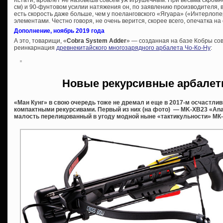
см) и 90-фунтовом усилии натяжения он, по заявлению производителя, вы
есть скорость даже больше, чем у поеланговского «Ягуара» («Интерлоп
элементами. Честно говоря, не очень верится, скорее всего, опечатка 
Дополнение, ноябрь 2019 года
А это, товарищи, «
Cobra System Adder
» — созданная на базе Кобры со
реинкарнация
древнекитайского многозарядного арбалета Чо-Ко-Ну
:
Новые рекурсивные арбалет
«Ман Кунг» в свою очередь тоже не дремал и еще в 2017-м осчастли
компактными рекурсивами. Первый из них (на фото) — MK-XB23 «Ana
малость перелицованный в угоду модной ныне «тактикульности» МК-