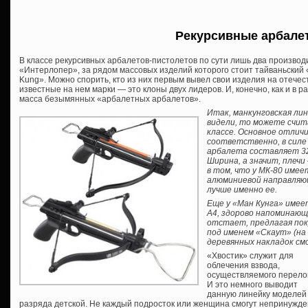
Рекурсивные арбале
В классе рекурсивных арбалетов-пистолетов по сути лишь два производ
«Интерлопер», за рядом массовых изделий которого стоит тайваньский «
Kung». Можно спорить, кто из них первым вывел свои изделия на отечес
известные на нем марки — это клоны двух лидеров. И, конечно, как и в 
масса безымянных «арбалетных арбалетов».
Итак, манкунговская лин
видели, то можете счит
классе. Основное отлич
соответственно, в силе 
арбалета составляет 32,
Ширина, а значит, плеч
в том, что у МК-80 имеет
алюминиевой направляю
лучше именно ее.
Еще у «Ман Кунга» имее
А4, здорово напоминающ
отстает, предлагая по
под именем «Скаут» (на 
деревянных накладок см
«Хвостик» служит для
облечения взвода,
осуществляемого перело
И это немного выводит
данную линейку моделей
разряда детской. Не каждый подросток или женщина смогут непринужд