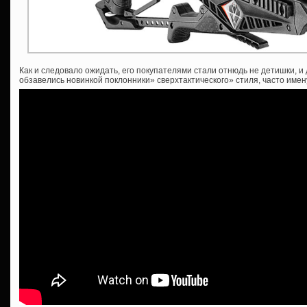
Как и следовало ожидать, его покупателями стали отнюдь не детишки, 
обзавелись новинкой поклонники» сверхтактического» стиля, часто имен