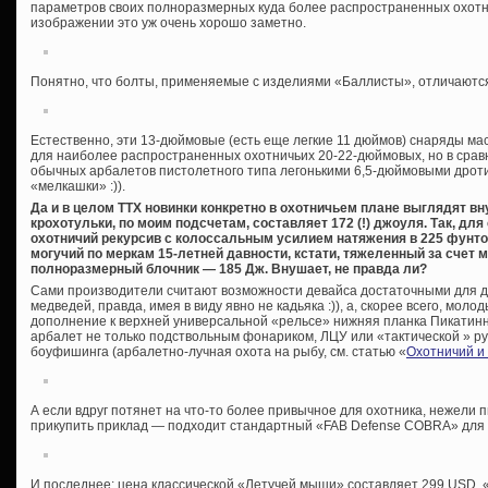
параметров своих полноразмерных куда более распространенных охотн
изображении это уж очень хорошо заметно.
Понятно, что болты, применяемые с изделиями «Баллисты», отличаютс
Естественно, эти 13-дюймовые (есть еще легкие 11 дюймов) снаряды мас
для наиболее распространенных охотничьих 20-22-дюймовых, но в срав
обычных арбалетов пистолетного типа легонькими 6,5-дюймовыми дроти
«мелкашки» :)).
Да и в целом ТТХ новинки конкретно в охотничьем плане выглядят в
крохотульки, по моим подсчетам, составляет 172 (!) джоуля. Так, для
охотничий рекурсив с колоссальным усилием натяжения в 225 фунтов
могучий по меркам 15-летней давности, кстати, тяжеленный за счет 
полноразмерный блочник — 185 Дж. Внушает, не правда ли?
Сами производители считают возможности девайса достаточными для до
медведей, правда, имея в виду явно не кадьяка :)), а, скорее всего, мол
дополнение к верхней универсальной «рельсе» нижняя планка Пикатинн
арбалет не только подствольным фонариком, ЛЦУ или «тактической » ру
боуфишинга (арбалетно-лучная охота на рыбу, см. статью «
Охотничий и 
А если вдруг потянет на что-то более привычное для охотника, нежели 
прикупить приклад — подходит стандартный «FAB Defense COBRA» для «
И последнее: цена классической «Летучей мыши» составляет 299 USD, «