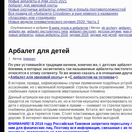
Новые арбалеты и луки 2020-2021
Арбалет для зверовой охоты
Новые охотничьи арбалеты: единство и борьба противоположностей
Вся правда об «Арбалете Crossbow» и еще немного о названиях
«Классика» или «традиция»
Новые модели пневматического оружия 2020. Часть 2
Опубликовано в рубрике
В мире луков и арбалетов
| Метки:
ek archery
,
арбалет
арбалет мк
,
арбалет пистолетного типа
,
арбалет-пистолет
,
детское оружие
,
ман к
новые арбалеты
,
новые арбалеты 2018
,
оружие 2018
,
оружие для детей
,
рекурси
Арбалет для детей
|
Автор:
ingewarr
По уже устоявшейся традиции начнем, конечно же, с детских арбале
боевики, в которых засветились так называемые арбалеты пистолетно
относятся к этому сегменту. То же можно сказать и в отношении дру
«
Арбалет для зверовой охоты
» и «
С арбалетом на тетерева
«).
В истории, правда, зафиксированы случаи применения подобных устро
ассасинами, но с маленькой поправкой: стрелы были отравленными. Это
слабеньких луков и сарбаканов экваториальные племена.
Данный штришок как раз подчеркивает безопасность рассматриваемых и
придется не только покупать их, но и потом неусыпно контролировать с
дети с игрушечными пистолетами и луками — снимают со стрелок присоск
снабжены довольно острыми наконечниками. Кстати, вот они будут расх
ломаются, да и теряются тоже. Стоят пластиковые дротики около вполн
дороже. В интернет-магазине покупка будет еще более выгодной.
ВНИМАНИЕ! В 2016 году Российская Таможня запретила пересылку л
ним для физических лиц. Поэтому вся информация, связанная с их
ресурсах, исключительно для ознакомления!