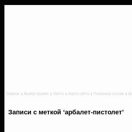
Главная
Выбор оружия
Охота
Карта сайта
Полезные ссылки
В
Записи с меткой ‘арбалет-пистолет’