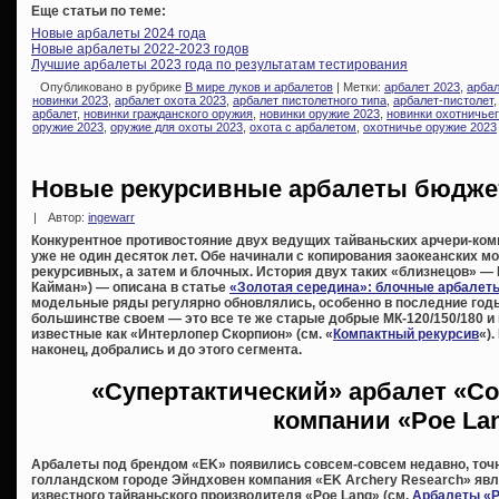
Еще статьи по теме:
Новые арбалеты 2024 года
Новые арбалеты 2022-2023 годов
Лучшие арбалеты 2023 года по результатам тестирования
Опубликовано в рубрике
В мире луков и арбалетов
| Метки:
арбалет 2023
,
арбал
новинки 2023
,
арбалет охота 2023
,
арбалет пистолетного типа
,
арбалет-пистолет
арбалет
,
новинки гражданского оружия
,
новинки оружие 2023
,
новинки охотничье
оружие 2023
,
оружие для охоты 2023
,
охота с арбалетом
,
охотничье оружие 2023
Новые рекурсивные арбалеты бюджет
|
Автор:
ingewarr
Конкурентное противостояние двух ведущих тайваньских арчери-ком
уже не один десяток лет. Обе начинали с копирования заокеанских м
рекурсивных, а затем и блочных. История двух таких «близнецов» —
Кайман») — описана в статье
«Золотая середина»: блочные арбалеты
модельные ряды регулярно обновлялись, особенно в последние годы
большинстве своем — это все те же старые добрые МК-120/150/180 и 
известные как «Интерлопер Скорпион» (см. «
Компактный рекурсив
«)
наконец, добрались и до этого сегмента.
«Супертактический» арбалет «Co
компании «Poe La
Арбалеты под брендом «EK» появились совсем-совсем недавно, точн
голландском городе Эйндховен компания «EK Archery Research» яв
известного тайваньского производителя «Poe Lang» (см.
Арбалеты «P