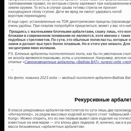
требованиями правил, по которым стрелу заряжают при направленном 
землю оружии. То есть в случае срыва тетивы стрела не пронзит
находящуюся сбоку ступню. Дети же вряд ли смогут удержать ногой
короткую перекладину.
И еще одно: установленные на TDR диоптрические прицелы (производи
очень удобны. При покупке попробуйте прицелиться, может у вас что-ниб
Прощаясь с маленькими блочными арбалетами, скажу лишь, что коле
блоками в современном понимании не являются, хотя именно с таких
подобных стрелометов. По сути, это обычные полиспасты, которые 
замок и делают выстрел более плавным. Но и этого уже немало. Для
эксцентрики явно излишни.
P.S. Блочные арбалеты пистолетного типа, как бы по умолчанию сч
не всегда являются таковыми, есть и исключения. Например, вполне 
статье «
Сверхкомпактные арбалеты «Ballista BAT»: ничего себе «ле
На фото: новинка 2023 года — модный пистолет-арбалет«Ballista Bat
Рекурсивные арбале
В классе рекурсивных арбалетов-пистолетов по сути лишь два производ
«Интерлопер», за рядом массовых изделий которого стоит тайваньский «
Kung». Можно спорить, кто из них первым вывел свои изделия на отечес
известные на нем марки — это клоны двух лидеров. И, конечно, как и в 
масса безымянных «арбалетных арбалетов».