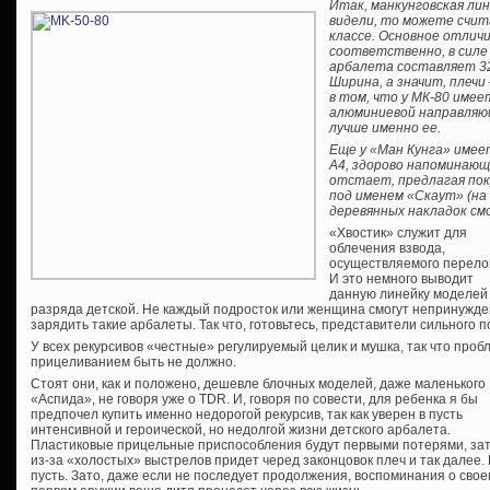
Итак, манкунговская лин
видели, то можете счит
классе. Основное отлич
соответственно, в силе 
арбалета составляет 32,
Ширина, а значит, плеч
в том, что у МК-80 имеет
алюминиевой направляю
лучше именно ее.
Еще у «Ман Кунга» имее
А4, здорово напоминающ
отстает, предлагая по
под именем «Скаут» (на 
деревянных накладок см
«Хвостик» служит для
облечения взвода,
осуществляемого перело
И это немного выводит
данную линейку моделей
разряда детской. Не каждый подросток или женщина смогут непринужд
зарядить такие арбалеты. Так что, готовьтесь, представители сильного п
У всех рекурсивов «честные» регулируемый целик и мушка, так что проб
прицеливанием быть не должно.
Стоят они, как и положено, дешевле блочных моделей, даже маленького
«Аспида», не говоря уже о TDR. И, говоря по совести, для ребенка я бы
предпочел купить именно недорогой рекурсив, так как уверен в пусть
интенсивной и героической, но недолгой жизни детского арбалета.
Пластиковые прицельные приспособления будут первыми потерями, за
из-за «холостых» выстрелов придет черед законцовок плеч и так далее. 
пусть. Зато, даже если не последует продолжения, воспоминания о свое