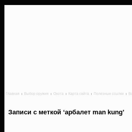
Главная
Выбор оружия
Охота
Карта сайта
Полезные ссылки
В
Записи с меткой ‘арбалет man kung’