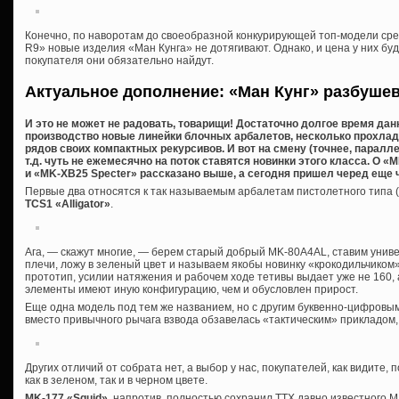
Конечно, по наворотам до своеобразной конкурирующей топ-модели сре
R9» новые изделия «Ман Кунга» не дотягивают. Однако, и цена у них буд
покупателя они обязательно найдут.
Актуальное дополнение: «Ман Кунг» разбуше
И это не может не радовать, товарищи! Достаточно долгое время дан
производство новые линейки блочных арбалетов, несколько прохла
рядов своих компактных рекурсивов. И вот на смену (точнее, паралл
т.д. чуть не ежемесячно на поток ставятся новинки этого класса. О 
и «MK-XB25 Specter» рассказано выше, а сегодня пришел черед еще ч
Первые два относятся к так называемым арбалетам пистолетного типа (
TCS1 «Alligator»
.
Ага, — скажут многие, — берем старый добрый MK-80A4AL, ставим универ
плечи, ложу в зеленый цвет и называем якобы новинку «крокодильчиком». 
прототип, усилии натяжения и рабочем ходе тетивы выдает уже не 160, а 
элементы имеют иную конфигурацию, чем и обусловлен прирост.
Еще одна модель под тем же названием, но с другим буквенно-цифров
вместо привычного рычага взвода обзавелась «тактическим» прикладом,
Других отличий от собрата нет, а выбор у нас, покупателей, как видите
как в зеленом, так и в черном цвете.
MK-177 «Squid»
, напротив, полностью сохранил ТТХ давно известного М