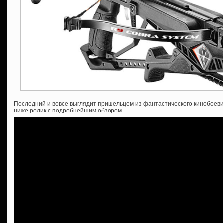
Последний и вовсе выглядит пришельцем из фантастического кинобоеви
ниже ролик с подробнейшим обзором.