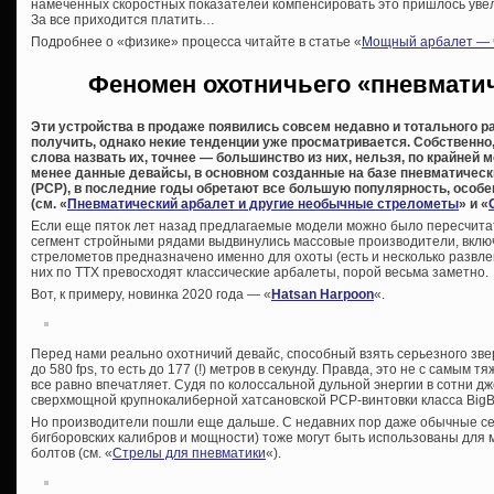
намеченных скоростных показателей компенсировать это пришлось увелич
За все приходится платить…
Подробнее о «физике» процесса читайте в статье «
Мощный арбалет — ч
Феномен охотничьего «пневматич
Эти устройства в продаже появились совсем недавно и тотального р
получить, однако некие тенденции уже просматривается. Собственно
слова назвать их, точнее — большинство из них, нельзя, по крайней
менее данные девайсы, в основном созданные на базе пневматическ
(PCP), в последние годы обретают все большую популярность, особе
(см. «
Пневматический арбалет и другие необычные стрелометы
» и «
Если еще пяток лет назад предлагаемые модели можно было пересчитать
сегмент стройными рядами выдвинулись массовые производители, вклю
стрелометов предназначено именно для охоты (есть и несколько развле
них по ТТХ превосходят классические арбалеты, порой весьма заметно.
Вот, к примеру, новинка 2020 года — «
Hatsan Harpoon
«.
Перед нами реально охотничий девайс, способный взять серьезного зве
до 580 fps, то есть до 177 (!) метров в секунду. Правда, это не с самым 
все равно впечатляет. Судя по колоссальной дульной энергии в сотни д
сверхмощной крупнокалиберной хатсановской PCP-винтовки класса BigBo
Но производители пошли еще дальше. С недавних пор даже обычные се
бигборовских калибров и мощности) тоже могут быть использованы для
болтов (см. «
Стрелы для пневматики
«).