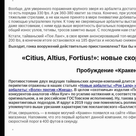
Вообще, для уверенного поражения крупного зверя из арбалета достато
то есть порядка 330 fps. А уж 360-380 хватит за глаза. Конечно, при у
тяжелыми стрелами, а не как ныне принято в мире пневматики добиват
с помощью ультралегких пулек. К тому же сверхмощные арбалеты выста
даже хвостовикам, с ними куда выше вероятность фатальных поврежден
общий износ узлов, тетивы, тросов заметно выше. С последним нам ста
Кстати, тайваньский «Пое Ланг», в свое время анонсировавший топ-мод
200 lbs, в конечном итоге остановился на 185 фунтах и несколько сниже
Выходит, гонка вооружений действительно приостановлена? Как бы н
«Citius, Altius, Fortius!»: новые 
Пробуждение «Краке
Противостояние двух ведущих тайваньских арчери-компаний длится у
перипетии отражены в наших статьях «
Новые арбалеты: «Poe Lang» 
арбалеты: «Волк» против «Жнеца»
. В целом «охотничьи» изделия «П
конкурентов-аналогов «Ман Кунг» по усилию натяжения и, соответств
оригинальном, а не российском ГОСТовском исполнении). Ну, такова у
маркетинговых подходов. И вдруг в 2019 году они поменялись ролям
упомянутого выше урезания характеристик поеланговского «Баллист
Итак, свершилось — в январе могучий «Кракен» появился на сайте «Ман
магазинах. Напомним, что это первый арбалет данной компании, по о
скоростной порог в 400 футов в секунду.