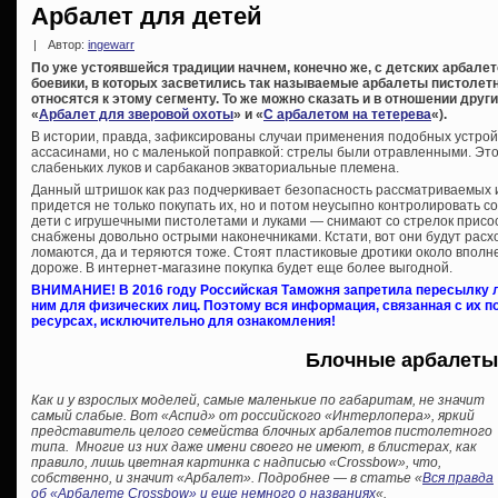
Арбалет для детей
|
Автор:
ingewarr
По уже устоявшейся традиции начнем, конечно же, с детских арбале
боевики, в которых засветились так называемые арбалеты пистолетно
относятся к этому сегменту. То же можно сказать и в отношении дру
«
Арбалет для зверовой охоты
» и «
С арбалетом на тетерева
«).
В истории, правда, зафиксированы случаи применения подобных устро
ассасинами, но с маленькой поправкой: стрелы были отравленными. Это
слабеньких луков и сарбаканов экваториальные племена.
Данный штришок как раз подчеркивает безопасность рассматриваемых и
придется не только покупать их, но и потом неусыпно контролировать с
дети с игрушечными пистолетами и луками — снимают со стрелок присоск
снабжены довольно острыми наконечниками. Кстати, вот они будут расх
ломаются, да и теряются тоже. Стоят пластиковые дротики около вполн
дороже. В интернет-магазине покупка будет еще более выгодной.
ВНИМАНИЕ! В 2016 году Российская Таможня запретила пересылку л
ним для физических лиц. Поэтому вся информация, связанная с их
ресурсах, исключительно для ознакомления!
Блочные арбалеты
Как и у взрослых моделей, самые маленькие по габаритам, не значит
самый слабые. Вот «Аспид» от российского «Интерлопера», яркий
представитель целого семейства блочных арбалетов пистолетного
типа. Многие из них даже имени своего не имеют, в блистерах, как
правило, лишь цветная картинка с надписью «Crossbow», что,
собственно, и значит «Арбалет». Подробнее — в статье «
Вся правда
об «Арбалете Crossbow» и еще немного о названиях
«.