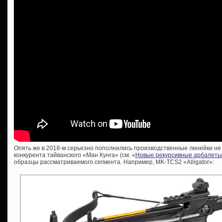
Опять же в 2018-м серьезно пополнились производственные линейки не т
конкурента тайванского «Ман Кунга» (см. «
Новые рекурсивные арбалеты
образцы рассматриваемого сегмента. Например, MK-TCS2 «Alligator»: