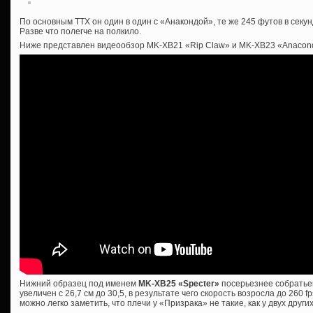
По основным ТТХ он один в один с «Анакондой», те же 245 футов в секу
Разве что полегче на полкило.
Ниже представлен видеообзор MK-XB21 «Rip Claw» и MK-XB23 «Anacon
Нижний образец под именем
MK-XB25 «Specter»
посерьезнее собратьев
увеличен с 26,7 см до 30,5, в результате чего скорость возросла до 260 fp
можно легко заметить, что плечи у «Призрака» не такие, как у двух дру