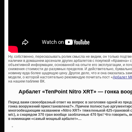
Ну, собственно, пересказывать ролик смысла не видим, он только подтв
наличии в домашнем арсенале других арбалетов с покупкой «Кракена» 
объективной информации, основанной на опыте его эксплуатации, и поч
снижения стоимости до разумных пределов. И действительно, буквальн
новинку куда более щадящую цену. Другое дело, что и она оказалась з
модели, о которой настоятельно рекомендую почитать пост «
Арбалет MK
на нашем паблике ВК.
Арбалет «TenPoint Nitro XRT» — гонка во
Перед вами своеобразный ответ на вопрос в заголовке одной из пр
гонка вооружений приостановлена?». Причем полностью аргументиро
многообещающим названием «Nitro XRT» тяжеленькой 425-грановой с
м/с), а снарядом 370 гран вообще заоблачные 470 fps! Что говорить,
в номинации «самый мощный арбалет»…