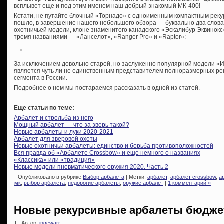
всплывет еще и под этим именем наш добрый знакомый МК-400!
Кстати, не путайте блочный «Торнадо» с одноименным компактным рекур
пошло, в завершение нашего небольшого обзора — буквально два слова 
охотничьей модели, клоне знаменитого канадского «Эскалибур Эквинокс»
тремя названиями — «Ланселот», «Ranger Pro» и «Raptor»:
За исключением довольно старой, но заслуженно популярной модели «
является чуть ли не единственным представителем полноразмерных ре
сегмента в России.
Подробнее о нем мы постараемся рассказать в одной из статей.
Еще статьи по теме:
Арбалет и стрельба из него
Мощный арбалет — что за зверь такой?
Новые арбалеты и луки 2020-2021
Арбалет для зверовой охоты
Новые охотничьи арбалеты: единство и борьба противоположностей
Вся правда об «Арбалете Crossbow» и еще немного о названиях
«Классика» или «традиция»
Новые модели пневматического оружия 2020. Часть 2
Опубликовано в рубрике
Выбор арбалета
| Метки:
арбалет
,
арбалет crossbow
,
а
мк
,
выбор арбалета
,
недорогие арбалеты
,
оружие арбалет
|
1 комментарий »
Новые рекурсивные арбалеты бюджет
|
Автор:
ingewarr