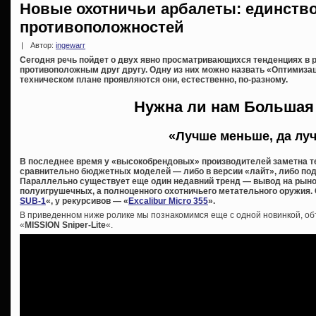
Новые охотничьи арбалеты: единство
противоположностей
|
Автор:
ingewarr
Сегодня речь пойдет о двух явно просматривающихся тенденциях в 
противоположным друг другу. Одну из них можно назвать «Оптимизац
техническом плане проявляются они, естественно, по-разному.
Нужна ли нам Большая
«Лучше меньше, да лу
В последнее время у «высокобрендовых» производителей заметна те
сравнительно бюджетных моделей — либо в версии «лайт», либо под
Параллельно существует еще один недавний тренд — вывод на рыно
полуигрушечных, а полноценного охотничьего метательного оружия. 
SUB-1
«, у рекурсивов — «
Excalibur Micro 355
».
В приведенном ниже ролике мы познакомимся еще с одной новинкой, о
«
MISSION Sniper-Lite
«.