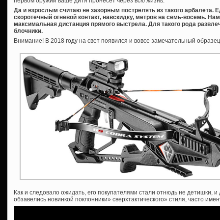
первом оружии ваше дитя пронесет через всю жизнь.
Да и взрослым считаю не зазорным пострелять из такого арбалета. Е
скоротечный огневой контакт, навскидку, метров на семь-восемь. Нам
максимальная дистанция прямого выстрела. Для такого рода развле
блочники.
Внимание! В 2018 году на свет появился и вовсе замечательный образе
Как и следовало ожидать, его покупателями стали отнюдь не детишки, 
обзавелись новинкой поклонники» сверхтактического» стиля, часто имен