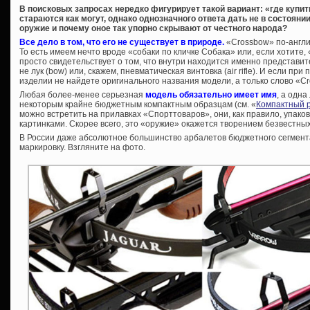
В поисковых запросах нередко фигурирует такой вариант: «где купит
стараются как могут, однако однозначного ответа дать не в состоянии
оружие и почему оное так упорно скрывают от честн
о
го народа?
Все дело в том, что его не существует в природе.
«Crossbow» по-англи
То есть имеем нечто вроде «собаки по кличке Собака» или, если хотите,
просто свидетельствует о том, что внутри находится именно представит
не лук (bow) или, скажем, пневматическая винтовка (air rifle). И если при
изделии не найдете оригинального названия модели, а только слово «Cr
Любая более-менее серьезная
модель обязательно имеет имя
, а одн
некоторым крайне бюджетным компактным образцам (см. «
Компактный 
можно встретить на прилавках «Спорттоваров», они, как правило, упак
картинками. Скорее всего, это «оружие» окажется творением безвестны
В России даже абсолютное большинство арбалетов бюджетного сегмен
маркировку. Взгляните на фото.