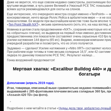
Даже не верится, что еще совсем недавно самострелы, разгоняющие бол
крутыми моделями, а чуть ранее Великий и Ужасный PCE TAC показывал 
всяких шуток рекомендовался для охоты на слонов.
Еще интереснее, что очередного монстра создал именно «TenPoint» — 
консервативная, нечто вроде Роллс Ройса в арбалетном мире — и не ос
показателями. Ее модели при высочайшем качестве тоже были вполне 
«
Ten Point Stealth NXT
«, весьма оригинального (хоть это, на наш взгляд, 
Новинка в целом стала продолжением «NXT», сохранив некоторые его к
на «обратных» плечах), но выдвинув на первый план именно достижение
предшественника эти показатели составляют очень серьезные 410 fps 
усилии натяжения 144 фунта (65 кгс). Видимо, инженерам компании при
очередной разработки и посмотреть, что из этого получится.
Задумано — сделано! Усилие натяжения у «Nitro XRT» составляет колос
При рабочем ходе тетивы в тоже весьма солидные 16,5″, или 42 сантиме
лидера по данному показателю PCE TAC. Результат налицо…
Гонка вооружений продолжается!
Мертвая хватка: «Excalibur Bulldog 440» и 
богатыри
Дополнение (апрель 2019 года).
Итак, товарищи, описанный выше сравнительно недавно появившийся 
выдававший с 285-фунтовыми плечами весьма солидные 360 fps, пр
«Assasin 420 TD» (на фото).
Подробнее о нем читайте в статье «
Чудны дела твои, арбалетно-лучный