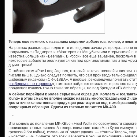
Теперь еще немного о названиях моделей арбалетов, точнее, о некото
На рынках разных стран одно и то же изделие зачастую представлено п
получилось с «Паджеро» и «Монтеро» от Мицубиси или с германской пн
известна больше как «Beeman». В России все еще забавнее, поскольку 
некоторые арбалеты реализуются как под оригинальным, так и под «ру
двумя-тремя!
О тайваньском «Poe Lang Jaguar», который в отечественной ипостаси 
писали выше. Однако следует помнить, что сам производитель официал
цифровым индексом «CR-018BA». А вообще, рекомендуем почитать стат
разберемся не торопясь
«, там тоже найдется немало интересного на эту
продавцов взялись точно такие же образцы, но под брендом «Ek Archery
А сейчас перейдем к более серьезным образцам. Коллегу «ПоеЛанга
Kung» в этом смысле вполне можно назвать многострадальной :)). Ее
достаточно качественная продукция реализуется под тьмой разнообр
популярных образцов. Одним из таковых является МК-400.
Эта модель до появления МК-XB56 «Frost Wolf» по совокупности характ
производственных линеек. А теперь внимание: сам «Ман Кунг» именует е
греческий бог войны), компания «Солдат удачи» — «Yarrow Tango», еще
«Бластер». Вы думаете, это все? Наберите в окошке поисковика «арбал