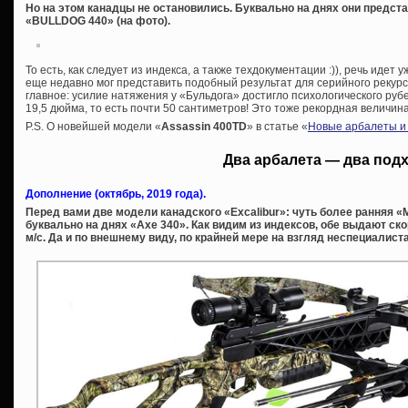
Но на этом канадцы не остановились. Буквально на днях они предс
«BULLDOG 440» (на фото).
То есть, как следует из индекса, а также техдокументации :)), речь идет у
еще недавно мог представить подобный результат для серийного рекурс
главное: усилие натяжения у «Бульдога» достигло психологического руб
19,5 дюйма, то есть почти 50 сантиметров! Это тоже рекордная величина
P.S. О новейшей модели «
Assassin 400TD
» в статье «
Новые арбалеты и 
Два арбалета — два под
Дополнение (октябрь, 2019 года).
Перед вами две модели канадского «Excalibur»: чуть более ранняя «M
буквально на днях «Axe 340». Как видим из индексов, обе выдают скор
м/с. Да и по внешнему виду, по крайней мере на взгляд неспециалист