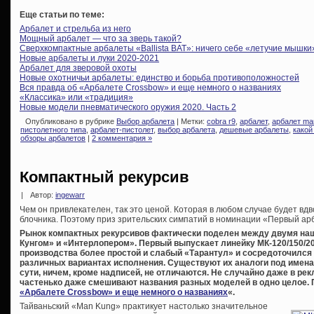
Еще статьи по теме:
Арбалет и стрельба из него
Мощный арбалет — что за зверь такой?
Сверхкомпактные арбалеты «Ballista BAT»: ничего себе «летучие мышки
Новые арбалеты и луки 2020-2021
Арбалет для зверовой охоты
Новые охотничьи арбалеты: единство и борьба противоположностей
Вся правда об «Арбалете Crossbow» и еще немного о названиях
«Классика» или «традиция»
Новые модели пневматического оружия 2020. Часть 2
Опубликовано в рубрике
Выбор арбалета
| Метки:
cobra r9
,
арбалет
,
арбалет ma
пистолетного типа
,
арбалет-пистолет
,
выбор арбалета
,
дешевые арбалеты
,
какой
обзоры арбалетов
|
2 комментария »
Компактный рекурсив
|
Автор:
ingewarr
Чем он привлекателен, так это ценой. Которая в любом случае будет вдв
блочника. Поэтому приз зрительских симпатий в номинации «Первый арба
Рынок компактных рекурсивов фактически поделен между двумя н
Кунгом» и «Интерлопером». Первый выпускает линейку МК-120/150/200
производства более простой и слабый «Тарантул» и сосредоточился
различных вариантах исполнения. Существуют их аналоги под именами
сути, ничем, кроме надписей, не отличаются. Не случайно даже в ре
частенько даже смешивают названия разных моделей в одно целое. 
«Арбалете Crossbow» и еще немного о названиях
«.
Тайваньский «Man Kung» практикует настолько значительное