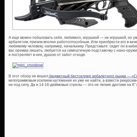
А еще можно побаловать себя, любимого, игрушкой — не игрушкой, но у
арбалетом, причем вполне работоспособным. Или приобрести его в каче
любимому человеку, например, начальнику. Представьте: сидит он в кабин
вас премии лишить, любуется на симпатичную подставочку с нано-оружие
и постреляет в нее, душою от забот отходя.
В этот обзор не вошел
бюджетный бестселлер арбалетного рынка — «С
килограммовым усилием натяжения их уже не найти, а взвести рекурсивн
не под силу. Да и 14-16-дюймовые стрелы — это не легкие дротики на 6″ (