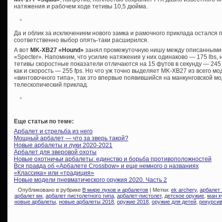
натяжения и рабочем ходе тетивы 10,5 дюйма.
Да и облик за исключением нового замка и рамочного приклада остался 
соответственно выбор опять-таки расширился.
А вот
MK-XB27 «Hound»
занял промежуточную нишу между описанными 
«Specter». Напомним, что усилие натяжения у них одинаково — 175 lbs,
тетивы скоростные показатели отличаются на 15 футов в секунду — 245 
как и скорость — 255 fps. Но что уж точно выделяет MK-XB27 из всего м
«винтовочного типа», так это впервые появившийся на манкунговской м
телескопический приклад.
Еще статьи по теме:
Арбалет и стрельба из него
Мощный арбалет — что за зверь такой?
Новые арбалеты и луки 2020-2021
Арбалет для зверовой охоты
Новые охотничьи арбалеты: единство и борьба противоположностей
Вся правда об «Арбалете Crossbow» и еще немного о названиях
«Классика» или «традиция»
Новые модели пневматического оружия 2020. Часть 2
Опубликовано в рубрике
В мире луков и арбалетов
| Метки:
ek archery
,
арбалет
арбалет мк
,
арбалет пистолетного типа
,
арбалет-пистолет
,
детское оружие
,
ман к
новые арбалеты
,
новые арбалеты 2018
,
оружие 2018
,
оружие для детей
,
рекурси