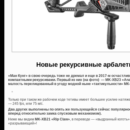
Новые рекурсивные арбалет
«Ман Кунг» в свою очередь тоже не дремал и еще в 2017-м осчастли
компактными рекурсивами. Первый из них (на фото) — MK-XB23 «Ana
малость перелицованный в угоду модной ныне «тактикульности» МК-
Только при таком же рабочем ходе тетивы имеет большее усилие натяжен
— 245 fps, или 75 м/с.
Два других выполнены по опять же пользующейся сейчас популярно
вперед относительно замка спусковым механизмом).
Ниже мы видим
MK-XB21 «Rip Claw»
, в переводе — «выдранный коготь»
«разрывающий»!