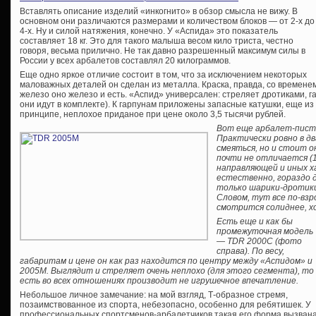
Вставлять описание изделий «инкогнито» в обзор смысла не вижу. В
основном они различаются размерами и количеством блоков — от 2-х до
4-х. Ну и силой натяжения, конечно. У «Аспида» это показатель
составляет 18 кг. Это для такого малыша весом кило триста, честно
говоря, весьма прилично. Не так давно разрешенный максимум силы в
России у всех арбалетов составлял 20 килограммов.
Еще одно яркое отличие состоит в том, что за исключением некоторых
маловажных деталей он сделан из металла. Краска, правда, со временем
железо оно железо и есть. «Аспид» универсален: стреляет дротиками, 
они идут в комплекте). К гарпунам приложены запасные катушки, еще и
принципе, неплохое приданое при цене около 3,5 тысячи рублей.
Вот еще арбалет-писто
Практически ровно в д
смеяться, но и стоит о
почти не отличается (1
направляющей и иных х
естественно, гораздо 
только шарики-дротики
Словом, тут все по-взр
смотрится солиднее, хо
Есть еще и как бы
промежуточная модель
— TDR 2000С (фото
справа). По весу,
габаритам и цене он как раз находится по центру между «Аспидом» и
2005М. Выглядит и стреляет очень неплохо (для этого сегмента), то
есть во всех отношениях производит не игрушечное впечатление.
Небольшое личное замечание: на мой взгляд, Т-образное стремя,
позаимствованное из спорта, небезопасно, особенно для ребятишек. У
профессиональных спортсменов-арбалетчиков такая его форма вызван