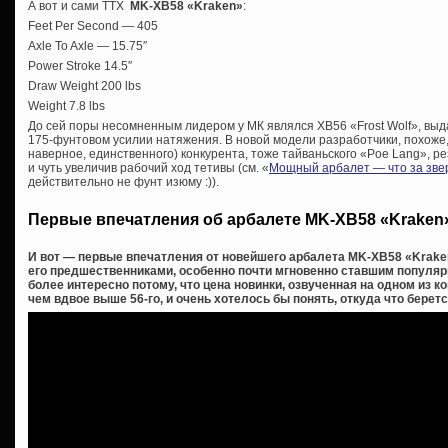
А вот и сами ТТХ
MK-XB58 «Kraken»
:
Feet Per Second — 405
Axle To Axle — 15.75″
Power Stroke 14.5″
Draw Weight 200 lbs
Weight 7.8 lbs
До сей поры несомненным лидером у МК являлся XB56 «Frost Wolf», вы
175-фунтовом усилии натяжения. В новой модели разработчики, похоже, 
наверное, единственного) конкурента, тоже тайваньского «Poe Lang», р
и чуть увеличив рабочий ход тетивы (см. «
Мощный арбалет — что за зве
действительно не фунт изюму :)).
Первые впечатления об арбалете MK-XB58 «Kraken
И вот — первые впечатления от новейшего арбалета MK-XB58 «Krake
его предшественниками, особенно почти мгновенно ставшим популярн
более интересно потому, что цена новинки, озвученная на одном из 
чем вдвое выше 56-го, и очень хотелось бы понять, откуда что беретс