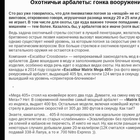
Охотничьи арбалеты: гонка вооружен
Сто раз уже говорилось, что для пневматики погоня за «мощой» не е
винтовок, откровенно говоря, игрушечная разница между 20 и 25 или
не играет. В том числе для охоты, где куда важнее точное попадание
мишеням — тем более. Казалось бы, у арбалетов все иначе (хотя выст
Ведь задача охотничьей стрелы состоит в лучшей пенетрации, желатель
бритвенно острые лезвия наконечника вызовут максимально быструю кро
однако существует некий уровень, за которым погоня за скоростью уже
не практическим вопросом. Все больше стрелков и охотников приходят к
метательного оружия не остаются в стороне.
Компания «Excalibur Crossbows» — непререкаемый законодатель мод в 
арбалетов. Даже вошедшие в моду и заполонившие рынок блочные конку
изделия, особенно когда речь идет о ходовых видах охоты. На волне ин
канадцы в 2014 году создали «
Excalibur Matrix Mega 405
» (на фото вве
рекурсивный арбалет, выдающий 405 fps, или почти 124 метра в секунду.
вышедший на уровень «спринтеров-блочников»!
«Mega 405» стоял на конвейере всего два года. Думаете, на смену ему п
Мега»? Нет. В современной линейке самый мощный арбалет — «
Matrix 
из индекса, выдает 400 fps. Остальные модели, включая новейший жутк
стрелу в диапазоне скоростей от 305 до 380 футов в секунду. Как так!?
Знаете, какая штука… 405-й позиционировался как идеальное оружие дл
одно десятилетие из старых «слабеньких» «Эскалибуров» без проблем бр
уж оленей и кабанов не перечесть. И никто не ныл. Ну, как если раньше н
некоторых случаях добывали даже 20-м калибром (12К считался «амери
подавай 338-й Лапуа, а то и .700 Nitro Express :)).