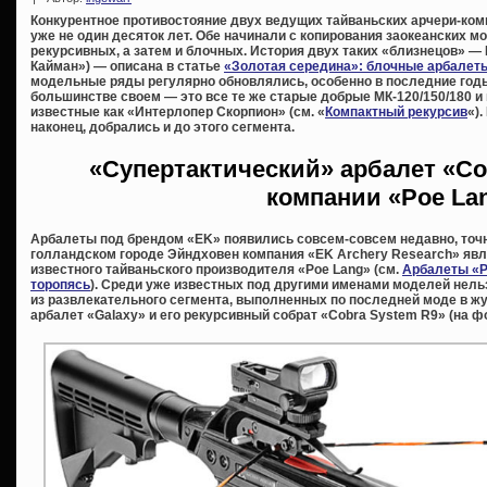
Конкурентное противостояние двух ведущих тайваньских арчери-ком
уже не один десяток лет. Обе начинали с копирования заокеанских м
рекурсивных, а затем и блочных. История двух таких «близнецов» —
Кайман») — описана в статье
«Золотая середина»: блочные арбалеты
модельные ряды регулярно обновлялись, особенно в последние годы
большинстве своем — это все те же старые добрые МК-120/150/180 и 
известные как «Интерлопер Скорпион» (см. «
Компактный рекурсив
«)
наконец, добрались и до этого сегмента.
«Супертактический» арбалет «Co
компании «Poe La
Арбалеты под брендом «EK» появились совсем-совсем недавно, точн
голландском городе Эйндховен компания «EK Archery Research» яв
известного тайваньского производителя «Poe Lang» (см.
Арбалеты «P
торопясь
). Среди уже известных под другими именами моделей нельз
из развлекательного сегмента, выполненных по последней моде в жу
арбалет «Galaxy» и его рекурсивный собрат «Cobra System R9» (на фо