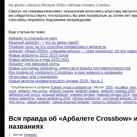
На фото «Seneca Recluse 500cc Ultimate Hunters Combo».
Смогут ли «пневматические» технологии потеснить классику метател
же свидетельствует, что казалось бы уже позабытые за сотни лет п
способны пережить подлинное возрождение.
Еще статьи по теме:
Арбалет и стрельба из него
Мощный арбалет — что за зверь такой?
Убойная сила: на что способна пневматика и арбалеты
Арбалет «Ravin R500»: слишком хорошо — тоже нехорошо. Но все равн
Новые арбалеты 2022-2023 годов
Новые арбалеты и луки 2020-2021
Арбалет для зверовой охоты
Новые охотничьи арбалеты: единство и борьба противоположностей
Вся правда об «Арбалете Crossbow» и еще немного о названиях
«Классика» или «традиция»
Новые модели пневматического оружия 2020. Часть 2
Опубликовано в рубрике
В мире луков и арбалетов
| Метки:
2020
,
excalibur
,
new 
kung
,
арбалет для охоты
,
арбалет канада
,
арбалет кракен
,
арбалет новинки 2020
,
арбалета для охоты
,
мощный арбалет
,
новинки оружие
,
новинки оружие 2019
,
нов
новые арбалеты
,
новые арбалеты 2019
,
обзоры арбалетов
,
охотничий арбалет 20
для охоты
,
самый арбалет
,
самый мощный арбалет
,
скорость арбалета
,
скорость
Вся правда об «Арбалете Crossbow» и
названиях
|
Автор:
ingewarr