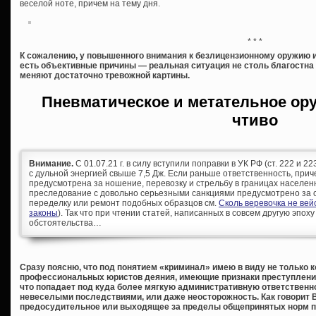
веселой ноте, причем на тему дня.
* * *
К сожалению, у повышенного внимания к безлицензионному оружию и
есть объективные причины — реальная ситуация не столь благостна
меняют достаточно тревожной картины.
Пневматическое и метательное ор
чтиво
Внимание.
С 01.07.21 г. в силу вступили поправки в УК РФ (ст. 222 и 
с дульной энергией свыше 7,5 Дж. Если раньше ответственность, при
предусмотрена за ношение, перевозку и стрельбу в границах населен
преследование с довольно серьезными санкциями предусмотрено за с
переделку или ремонт подобных образцов см.
Сколь веревочка не ве
законы
). Так что при чтении статей, написанных в совсем другую эпоху
обстоятельства…
Сразу поясню, что под понятием «криминал» имею в виду не только 
профессиональных юристов деяния, имеющие признаки преступления, 
что попадает под куда более мягкую административную ответственно
невеселыми последствиями, или даже неосторожность. Как говорит 
предосудительное или выходящее за пределы общепринятых норм п