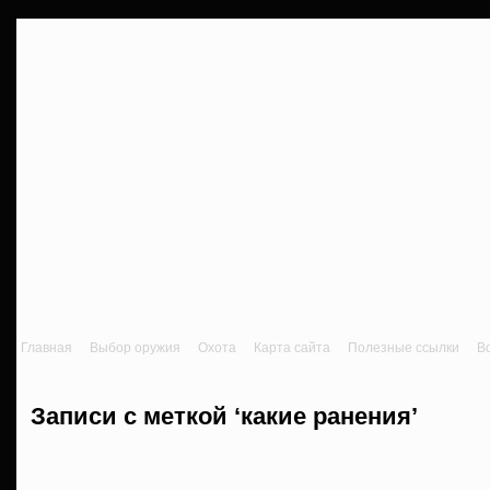
Главная
Выбор оружия
Охота
Карта сайта
Полезные ссылки
В
Записи с меткой ‘какие ранения’