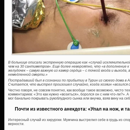
В больнице описали экстренную операцию как «случай исключительно
чем на 30 сантиметров». Еще более невероятно, что «в дополнение к
желудочек – самую важную из камер сердца – с точкой входа и выхода, 
немедленной смерти.»
Пострадавший был в сознании по прибытии в Турин из своего дома в 
Считается, что выстрел произошел случайно, когда хозяин «возился 
Честно говоря, не совсем понятно, как вообще такое возможно, чисто тех
комментариев: «Это как нужно «возиться», боролся он с ним что-ли?». 
мог банально покрывать рукоблудного сынка или внучка, взяв вину на себ
Почти из известного анекдота: «Упал на нож, и та
Интересный случай из хирургии. Мужчина выстрелил себе в грудь из спо
верности.