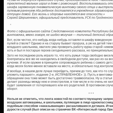
«Едва не обернулся трагедией случай, произошедший в Лиде. Находив
трехлетний мальчик играл в доме с ровесницей. Воспользовавшись отс
шкафа заряженную пневматическую винтовку своего отца и выстрелил
пулевым ранением лба ребенок доставлялся в учреждение здравоохран
отпущен домой. Его жизнь и здоровье находятся вне опасности.»
Сергей Шершеневич, официальный представитель УСК по Гродненско
Фото с официального сайта Следственного комитета Республики Бе
винтовочка, мягко говоря, не шибко могучая — типичный детский обра
Вот, если честно, кто-нибудь когда-нибудь оставлял в шкафу взведенну
пулей в стволе? Однако и на старуху бывает проруха, а уж на детей тем
младшего школьника, хватило ума проверить работу курка старой «ижевк
хоть и был я постарше героев сегодняшнего рассказа, но принципиально
Зато не последнюю роль играло то, что хоть ружья тогда свободно висел
боеприпасы все же не находились в свободном доступе, как раз из-за 
ручонки. И если оружие в принципе сопровождало ребенка с самого детс
когда мозги более-менее вставали на место, и обязательно под контрол
И вообще, в нашем деле лучше перебдеть, причем до того, как что-то сл
уложить парашют», издание 2-е, ИСПРАВЛЕННОЕ» :)). Пусть и винтовка
обращении она тоже может быть достаточно травмоопасна. Ну а стать
делает разницы между нею и огнестрелом, в том числе и по очень не хи
будет заявления от потерпевшего или его родителей. В противном слу
оборот.
* * *
Нельзя не отметить, что лента новостей по соответствующему запрос
воздушек автомашины, и школьники, пуляющие в лицо одноклассница
подобным способом «наказывающие» расшалившихся детишек. Итак 
дурости случай (был описан на страничке ВК «Интересный город Орел