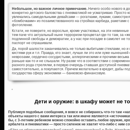
Небольшое, но важное личное примечание.
Ничего особо нового в д
конкретно детского баловства с пневматикой не усматриваю. Просто к
увлекались самодельными девайсами — рогатками, луками, самостре
«бомбочками» из позаимствованного на стройках карбида, ракетами с
фотопленке.
Кстати, не поверите, но взрослые, кроме участковых, на эти невинны
тем паче что актуальный ныне терроризм процветал где-то там, за «
подлинной свободы и демократии, а у нас при посадке в самолет не т
паспорт не спрашивали.
Да, порой шалости заканчивались не только выбитыми стеклами, но и
кистями рук и т.п. Правда, кто знает, лучше ли это или хуже нынешне
неврозами, сердечно-сосудистыми, аллергическими и прочими весьма
раньше как-то и не слышали. Ну разве что в соответствии с соврем
разного рода стрелялки, в первую очередь ставшая доступной пневма
самостоятельно, а покупаются. Причем желательно в кредит, дабы по
государства сферу экономики — банковско-финансовую.
Дети и оружие: в шкафу может не т
Публикуя подобные сообщения, я вовсе не собираюсь что-то там «нагн
объекты нашего с вами интереса так или иначе являются «источник
бы, с 3-летним ребенком можно спокойно оставить любое оружие, кр
арбалета и пневматики — просто силенок не хватит что-либо с ним с