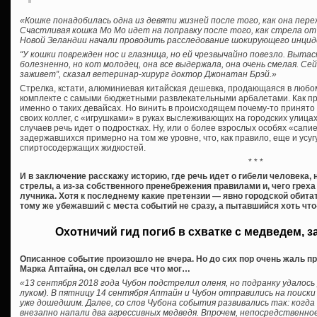
«Кошке понадобилась одна из девяти жизней после того, как она пере
Счастливая кошка Мо Мо идет на поправку после того, как стрела от
Новой Зеландии начали проводить расследование шокирующего инцид
“У кошки поврежден нос и глазница, но ей чрезвычайно повезло. Выта
болезненно, но кот молодец, она все выдержала, она очень смелая. Се
заживет”, сказал ветеринар-хирург доктор Джонатан Брэй.»
Стрелка, кстати, алюминиевая китайская дешевка, продающаяся в любо
комплекте с самыми бюджетными развлекательными арбалетами. Как пра
именно о таких девайсах. Но винить в происходящем почему-то принято о
своих коллег, с «игрушками» в руках выслеживающих на городских улицах 
случаев речь идет о подростках. Ну, или о более взрослых особях «сап
задержавшихся примерно на том же уровне, что, как правило, еще и усу
спиртосодержащих жидкостей.
* * *
И в заключение расскажу историю, где речь идет о гибели человека,
стрелы, а из-за собственного пренебрежения правилами и, чего грех
лучника. Хотя к последнему какие претензии — явно городской обитат
тому же убежавший с места событий не сразу, а пытавшийся хоть чт
Охотничий гид погиб в схватке с медведем, 
Описанное событие произошло не вчера. Но до сих пор очень жаль п
Марка Аптайна, он сделал все что мог…
«13 сентября 2018 года Чубон подстрелил оленя, но подранку удалось
луком). В пятницу 14 сентября Аптайн и Чубон отправились на поиски 
уже дошедшим. Далее, со слов Чубона события развивались так: когда 
внезапно напали два агрессивных медведя. Впрочем, непосредственно