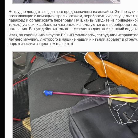
Нетрудно догадаться, для чего предназначены их девайсы. Это по сути л
позволяющие с помощью стрелы, скажем, перебросить через ущелье тон
паракорд и организовать переправу. Ну и, как вы увидите из приведенн
только) условиях арбалеты частенько используются для переброски тех
наказания. Вот уж действительно — «средство доставки», этакий индивид
Итак, по сообщению в группе ВК «ЧП Ульяновск», сотрудники исправит
летнего мужчину, у которого в машине нашли и изъяли арбалет и стрелу.
наркотическим веществом (на фото).