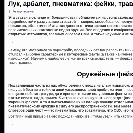
Лук, арбалет, пневматика: фейки, тр
|
Автор:
ingewarr
Эта статья в отличие от большинства публикуемых на столь скольз
подробностей и раздуванию страстей — скорее, своеобразное преду
возможно, объективный анализ данных с точки зрения какого-никаког
перечисленных в заголовке видов оружия. Все сведения и изображен
открытых источников, главным образом СМИ, а также научных и не оч
Замечу, что материала за пару-тройку последних лет набралось как мин
отбирал наиболее характерные и интересные факты (а также наименее
имеющихся). Начнем с наиболее легкой во всех смыслах темы — фейков. 
тем страшнее.
Оружейные фей
Подавляющая часть из них обусловлена отнюдь не злым умыслом, 
пишущей братии в той или иной узкоспециальной проблематике — все
специальной литературе, да и проверять сами полученные факты на 
статьи писать надо, причем быстро, иначе конкуренты опередят (це
жареных фактов, а то и высасывание их из пальца вообще отдельная
пневматическому оружию в силу его распространенности. Тем более,
блогеров один черт — что пневматика, что травматика, что СВУ, что 
Вот типичный пример такого подхода (кликните, чтобы увеличить картинк