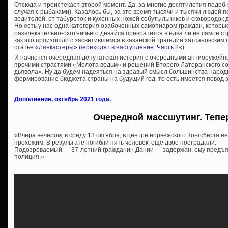
Отсюда и проистекает второй момент. Да, за многие десятилетия подобн
случая с рыбаками). Казалось бы, за это время тысячи и тысячи людей 
водителей, от табуреток и кухонных ножей собутыльников и сковородок 
Но есть у нас одна категория озабоченных самопиаром граждан, которые
развлекательно-охотничьего девайса превратится в едва ли не самое с
как это произошло с засветившемся в казанской трагедии хатсановским 
статье
«Ланкастеры» переходят в наступление. Часть 2
«).
И начнется очередная депутатская истерия с очередными антиоружей
прочими страстями «Молота ведьм» и решений Второго Латеранского со
дьявола». Ну да будем надеяться на здравый смысл большинства народн
формирование бюджета страны на будущий год, то есть имеется повод з
Дополнение, октябрь 2021 года.
Очередной массшутинг. Тепе
«Вчера вечером, в среду 13 октября, в центре норвежского Конгсберга н
прохожим. В результате погибли пять человек, еще двое пострадали.
Подозреваемый — 37-летний гражданин Дании — задержан, ему предъя
полиция.»