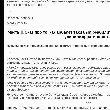
заметного вреда. А у любых более-менее серьезных моделей сей процес
тетивы чего стоит (на фото)
Вопросы, вопросы…
А вот и ответы!
Часть II. Сказ про то, как арбалет таки был реаби
удивили креативност
Чуть выше было высказано мнение о том, что новость это фейковая. К
Как сообщает питерский портал «24/7», это была своеобразная «мстя» 
внимание к их деятельности. Итак…
«Между поисковиками, занимающимися выкапыванием предметов стар
района произошел конфликт. Сотрудники правоохранительных орган
за действиями чёрных копателей, сообщают Невские новости. В отве
об убийстве полицейского из арбалета одним из членов группы.
Информацию о происшествии сначала опубликовала группа ВК «ДТП и 
растиражировали СМИ, в частности, РЕН ТВ и Пятый канал. Публикац
в кэше Google.»
Ну, собственно, иного трудно было ожидать. Заметно, что оружейная т
ажиотаж у работником СМИ. И не только отечественных, кстати.
* * *
Посему, чтобы чуть развеять грозовые тучи, завершим мы самый безоби