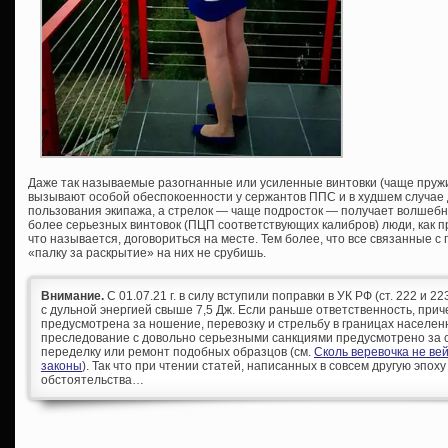
Даже так называемые разогнанные или усиленные винтовки (чаще пру
вызывают особой обеспокоенности у сержантов ППС и в худшем случае 
пользования экипажа, а стрелок — чаще подросток — получает волшебн
более серьезных винтовок (ПЦП соответствующих калибров) люди, как п
что называется, договориться на месте. Тем более, что все связанные 
«палку за раскрытие» на них не срубишь.
Внимание.
С 01.07.21 г. в силу вступили поправки в УК РФ (ст. 222 и 
с дульной энергией свыше 7,5 Дж. Если раньше ответственность, при
предусмотрена за ношение, перевозку и стрельбу в границах населен
преследование с довольно серьезными санкциями предусмотрено за с
переделку или ремонт подобных образцов (см.
Сколь веревочка не ве
законы
). Так что при чтении статей, написанных в совсем другую эпоху
обстоятельства…