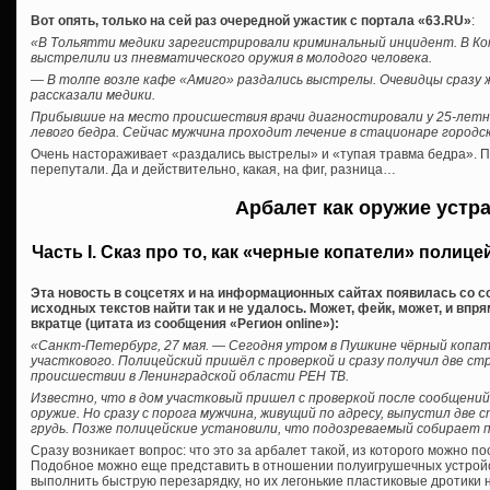
Вот опять, только на сей раз очередной ужастик с портала «63.RU»
:
«В Тольятти медики зарегистрировали криминальный инцидент. В К
выстрелили из пневматического оружия в молодого человека.
— В толпе возле кафе «Амиго» раздались выстрелы. Очевидцы сразу 
рассказали медики.
Прибывшие на место происшествия врачи диагностировали у 25-лет
левого бедра. Сейчас мужчина проходит лечение в стационаре городс
Очень настораживает «раздались выстрелы» и «тупая травма бедра». П
перепутали. Да и действительно, какая, на фиг, разница…
Арбалет как оружие устр
Часть I. Сказ про то, как «черные копатели» полиц
Эта новость в соцсетях и на информационных сайтах появилась со с
исходных текстов найти так и не удалось. Может, фейк, может, и впр
вкратце (цитата из сообщения «Регион online»):
«Санкт-Петербург, 27 мая. — Сегодня утром в Пушкине чёрный копа
участкового. Полицейский пришёл с проверкой и сразу получил две ст
происшествии в Ленинградской области РЕН ТВ.
Известно, что в дом участковый пришел с проверкой после сообщений
оружие. Но сразу с порога мужчина, живущий по адресу, выпустил две
грудь. Позже полицейские установили, что подозреваемый собирает 
Сразу возникает вопрос: что это за арбалет такой, из которого можно 
Подобное можно еще представить в отношении полуигрушечных устройс
выполнить быструю перезарядку, но их легонькие пластиковые дротики 