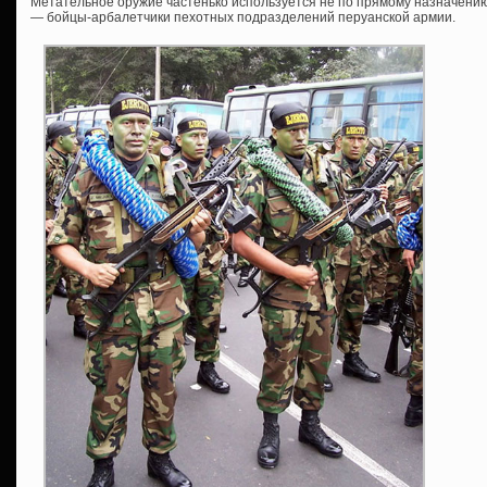
Метательное оружие частенько используется не по прямому назначению,
— бойцы-арбалетчики пехотных подразделений перуанской армии.