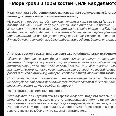
«Море крови и горы костей», или Как делают
Итак, сначала собственно новость, поведанная возмущенным блогер
имена удалены, сейчас сами поймете почему.
«В городе … подростки обстреляли пятиклассников из лицея № … из 
пострадавших. Инцидент произошел во дворе лицея № … в районе …. 
этого лицея они не являются. Как написал на своей странице в Facebo
увидели через забор детей и со словами «Сейчас мы вас будем убивать
полиция начала оперативную проверку, но пока так никого и не нашла.
Руководство лицея подтвердило информацию об инциденте, отметив
А теперь совсем свежая информация уже из официальных источнико
«После сообщения о стрельбе из пневматического оружия на террит
проверку. Полицейские установили, что днем 20 января за забором лиц
пятиклассники, появились двое молодых людей 18-20 лет. Один из ни
выстрелил в землю, после чего направил его в сторону игровой площа
рассказали все охраннику, который воспользовался кнопкой тревожной
Со слов учащихся, в их направлении неизвестные не стреляли. Заявл
не поступало. Проверка продолжается. Устанавливают личности пар
пневматическим оружием рядом с лицеем.»
Как говорится, две большие разницы…
Хотя адекватное ситуации ата-та стрелкам сделать надо обязательно. С
джоулевого пневматического пистолета правонарушением не является. 
площадкой и тем более пугать, пусть даже игрушкой, малышню — для з
Хотя почему-то уверен, что реальными «героями» происшествия были не
ладно, ответка в любом случае должна им прилететь.
* * *