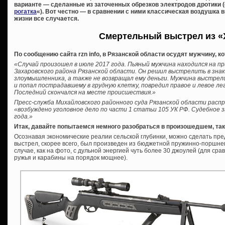
варианте — сделанные из заточенных обрезков электродов дротики (
рогатка
«). Вот честно — в сравнении с ними классическая воздушка в
жизни все случается.
Смертельный выстрел из «
По сообщению сайта rzn info, в Рязанской области осудят мужчину, к
«Случай произошел в июле 2017 года. Пьяный мужчина находился на пр
Захаровского района Рязанской области. Он решил выстрелить в зна
злоумышленника, а также не возвращал ему деньги. Мужчина выстре
и попал пострадавшему в грудную клетку, повредил правое и левое ле
Последний скончался на месте происшествия.»
Пресс-служба Михайловского районного суда Рязанской области расп
«возбуждено уголовное дело по части 1 статьи 105 УК РФ. Судебное 
года.»
Итак, давайте попытаемся немного разобраться в произошедшем, так
Осознавая экономические реалии сельской глубинки, можно сделать пре
выстрел, скорее всего, был произведен из бюджетной пружинно-поршнев
случае, как на фото, с дульной энергией чуть более 30 джоулей (для ср
ружья и карабины на порядок мощнее).