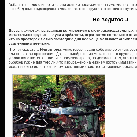
Арбалеты — дело иное, и за ряд деяний предусмотрена уже уголовная о
о свободном продающихся в магазинах «конструктивно схожих с оружие
Не ведите
с
ь!
Друзья, ажиотаж, вызванный в
с
туплением в
с
илу законодательных п
метательное оружие — луки и арбалеты, отражает
с
я не только в ож
что на про
с
торах
С
ети в по
с
ледние дни все чаще мелькают объявлен
усиленными плечами.
Что тут сказать… Или авторы, мягко говоря, сами себе яму роют (см. соо
или это явная провокация. Да, за приобретение метательного оружия, в
уголовная ответственность не предусмотрена, но докажи потом, что ты 
образец (уж не для того ли, что изображено на нижнем фото?), магазинн
может вполне оказаться лицом, связанным с соответствующими органам