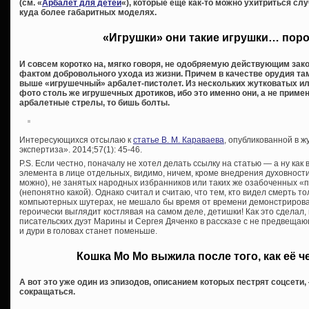
(см. «
Арбалет для детей
«), которые еще как-то можно ухитриться слу
куда более габаритных моделях.
«Игрушки» они такие игрушки… пор
И совсем коротко на, мягко говоря, не одобряемую действующим зак
фактом добровольного ухода из жизни. Причем в качестве орудия т
выше «игрушечный» арбалет-пистолет. Из нескольких жутковатых 
фото столь же игрушечных дротиков, ибо это именно они, а не при
арбалетные стрелы, то бишь болты.
Интересующихся отсылаю к
статье В. М. Караваева
, опубликованной в 
экспертиза». 2014;57(1): 45-46.
P.S. Если честно, поначалу не хотел делать ссылку на статью — а ну ка
элемента в лице отдельных, видимо, ничем, кроме внедрения духовности
можно), не занятых народных избранников или таких же озабоченных 
(непонятно какой). Однако считал и считаю, что тем, кто видел смерть то
компьютерных шутерах, не мешало бы время от времени демонстрироват
героически выглядит костлявая на самом деле, детишки! Как это сделал, 
писательских дуэт Марины и Сергея Дяченко в рассказе с не предвещ
и дури в головах станет поменьше.
Кошка Мо Мо выжила после того, как её ч
А вот это уже один из эпизодов, описанием которых пестрят соцсет
сокращаться.