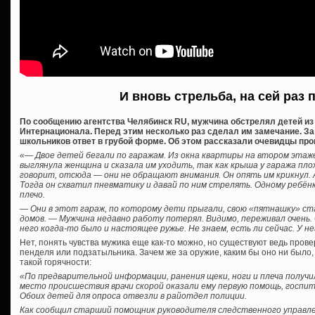
И вновь стрельба, на сей раз 
По сообщению агентства Челябинск RU, мужчина обстрелял детей из п
Интернационала. Перед этим несколько раз сделал им замечание. За
школьников ответ в грубой форме. Об этом рассказали очевидцы пр
«— Двое детей бегали по гаражам. Из окна квартиры на втором этаже
выглянула женщина и сказала им уходить, так как крыша у гаража пло
говорит, отсюда — они не обращают внимания. Он опять им крикнул. 
Тогда он схватил пневматику и давай по ним стрелять. Одному ребёнк
плечо.
— Они в этот гараж, по которому дети прыгали, свою «пятнашку» с
домов. — Мужчина недавно работу потерял. Видимо, переживал очень
него когда-то было и настоящее ружье. Не знаем, есть ли сейчас. У н
Нет, понять чувства мужика еще как-то можно, но существуют ведь про
пенделя или подзатыльника. Зачем же за оружие, каким бы оно ни было,
такой горячности:
«По предварительной информации, ранения щеки, ноги и плеча получи
место происшествия врачи скорой оказали ему первую помощь, госпит
Обоих детей для опроса отвезли в райотдел полиции.
Как сообщил старший помощник руководителя следственного управле