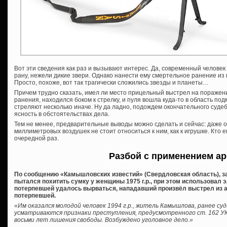
Вот эти сведения как раз и вызывают интерес. Да, современный человек
рану, нежели дикие звери. Однако нанести ему смертельное ранение из
Просто, похоже, вот так трагически сложились звезды и планеты…
Причем трудно сказать, имел ли место прицельный выстрел на поражен
ранения, находился боком к стрелку, и пуля вошла куда-то в область п
стреляют несколько иначе. Ну да ладно, подождем окончательного суде
ясность в обстоятельствах дела.
Тем не менее, предварительные выводы можно сделать и сейчас: даже 
миллиметровых воздушек не стоит относиться к ним, как к игрушке. Кто ег
очередной раз.
Разбой с применением ар
По сообщению «Камышловских известий» (Свердловская область), за
пытался похитить сумку у женщины 1975 г.р., при этом использовал э
потерпевшей удалось вырваться, нападавший произвёл выстрел из а
потерпевшей.
«Им оказался молодой человек 1994 г.р., житель Камышлова, ранее с
усматриваются признаки преступления, предусмотренного ст. 162 УК 
восьми лет лишения свободы. Возбуждено уголовное дело.»