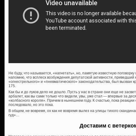
Не буду, что называется, «нагнетать», но, памятую известную поговорку
напомню, что всплеск возбуждения депутатской активности, приведший 
«огнестрельного» и «пневматического» законодательства, был вызван 
175.
Как бы и до луков дело не дошло. Пусть у нас в стране они еще не засве
арбалет, как вы сами только что видели, увы, уже стал — впервые за де
«колбасного короля». Причем в нынешнем году. К счастью, пока реакции
последовало, но это пока.
В общем, не вовремя, ох как не вовремя вылез на улицы тихого скандина
гуд»…
Доставим с ветерко