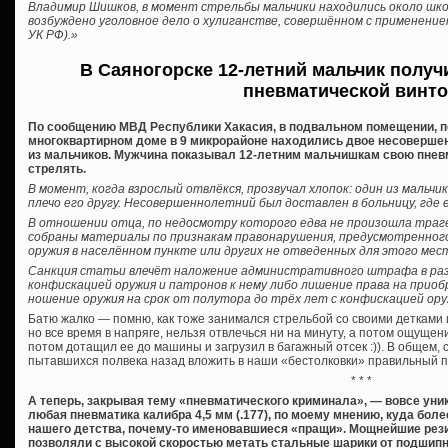
Владимир Шишков, в момент стрельбы мальчики находились около шк
возбуждено уголовное дело о хулиганстве, совершённом с применение
УК РФ).»
В Саяногорске 12-летний мальчик получ
пневматической винт
По сообщению МВД Республики Хакасия, в подвальном помещении, п
многоквартирном доме в 9 микрорайоне находились двое несоверше
из мальчиков. Мужчина показывал 12-летним мальчишкам свою пневм
стрелять.
В момент, когда взрослый отвлёкся, прозвучал хлопок: один из мальчи
плечо его другу. Несовершеннолетний был доставлен в больницу, где 
В отношении отца, по недосмотру которого едва не произошла траге
собраны материалы по признакам правонарушения, предусмотренного 
оружия в населённом пункте или других не отведенных для этого мес
Санкция статьи влечёт наложение административного штрафа в разм
конфискацией оружия и патронов к нему либо лишение права на приоб
ношение оружия на срок от полутора до трёх лет с конфискацией оруж
Батю жалко — помню, как тоже занимался стрельбой со своими детками 
но все время в напряге, нельзя отвлечься ни на минуту, а потом ощущени
потом дотащил ее до машины и загрузил в багажный отсек :)). В общем, 
пытавшихся полвека назад вложить в наши «бестолковки» правильный 
* * *
А теперь, закрывая тему «пневматического криминала», — вовсе уни
любая пневматика калибра 4,5 мм (.177), по моему мнению, куда бол
нашего детства, почему-то именовавшиеся «пращи». Мощнейшие рези
позволяли с высокой скоростью метать стальные шарики от подшипн