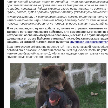
один из зверей. Медведь напал на Аптайна. Чубон добрался до рюкзака
произвести выстрел не сумел, так как не был уверен, что не заденет 
Аптайна, кинулся на Чубона, схватил его за ногу, повалил на землю, и 
Чубон, однако, сумел бросить оружие Аптайну, ускользнуть от медвед
Вечером в субботу 15 сентября поисковые службы обнаружили тело А
нанесённых медведицей ранений. Майку Аптайну было 37 лет, он был
получил первичную медицинскую помощь, и, после снятия показаний, у
Я не раз писал, что луки и арбалеты, точнее — стрелы с какими-то н
такового останавливающего действия, для самообороны от зверя не г
нехороших, особенно «медвежьеопасных», местах. Не случайно прак
сделанных в том же Вайоминге или на Аляске, боухантеры, как правил
кобурой, из которой выглядывает рукоятка
крупнокалиберного писто
В данном случае собственно подопечный, явно начинающий или вообще
оставил его в рюкзаке. А занятый свежеванием гид, скорее всего, не усп
него-то оно было обязательно), ибо атака медведя стремительна и неу
врукопашную практически невозможно.