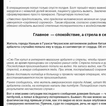
В операционную попал только спустя полдня. Болт прошёл через важне
хирургов и с немалой долей везения, пациенту удалось выжить. Заключе
сформулировано просто прекрасно. Процитирую полностью:
«Уместно предположить, что пределов человеческого везения не сущ
именуется «сердечной сорочкой». Таким образом, согласно известно
обязано обладать высокой степенью толерантности к воздействиям
Главное — спокойствие, а стрела в с
Житель города Наньин в Гуанси-Чжуанском автономном районе Китая 
арбалета случайно попала ему в грудь в сантиметре от сердца. Об эт
«Сяо Пэн купил в интернет-магазине арбалет и стрелы, чтобы практи
июня, во время тренировки он случайно ранил себя. Стрела попала в 
Последствия произошедшего попали на видео. На записи видно, как Пэ
стрелой, а вокруг собираются люди. При этом, пострадавший сохран
Врачи доставили китайца в больницу и провели часовую операцию, ч
восстанавливается после произошедшего.
Ранее сообщалось, что житель американского города Адамс, штат Ма
арбалета соседа, на которого напали два питбуля. Полицейские счит
результате несчастного случая.»
Вот к описанию ситуации последнего сообщения доверия больше — 
питбулей, а попал в бедолагу-потерпевшего. Бывает. Но как можно з
фактически под прямым углом, как это видно из всех выше опублико
совершенно непонятно. Причем, судя по снарядам, речь не идет о ко