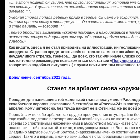
«… в этот момент он увидел, что другой воспитанник, который уже с
его окрикнул. У целившегося от неожиданности сорвалась тетива и в
идущего ***.
Учебная стрела попала ребенку прямо в сердце. Он даже не вскрикнул.
мальчик прошел сразу в тренерскую. — Он вошел и сказал: мне плохо, к
и стал падать, — говорит ***.
Тренер бросилась вызывать «скорую помощь», а находившийся в пом
оказывать первую медицинскую помощь. «Скорая» прибыла через деся
удалось.»
Как видите, здесь я не стал приводить ни иллюстраций, ни геолокаци
инцидента. Страшно представить себя не только на месте погибшего, 
неудачливого стрелка, тренера… да всех, кто так или иначе близко 
настоятельно рекомендую познакомиться со статьей «
Популярно о т
говорится о подобных ситуациях ( к лукам почти все там описанное т
Дополнение, сентябрь 2021 года.
Станет ли арбалет снова «оруж
Поводом для написания этой маленькой главы послужило «Расследо
«колбасного короля», показанное 5 сентября по «России-24» в повто
апреле). Кому интересно, без труда найдет ее в Сети, нас же во всей
Первый: сам по себе арбалет как орудие преступления штука крайне бе
еще крайне медленно перезаряжаемый девайс ну никак не катит в качест
стрелы со спортивными наконечниками в абсолютном большинстве случ
опасности — об этом читайте ниже, в следующем разделе. Вот только в
Владимир Маругов был убит болтом, снаряженным именно охотничьим д
сердце. Так что и впрямь, в кои-то веки арбалет стал реальным «виновни