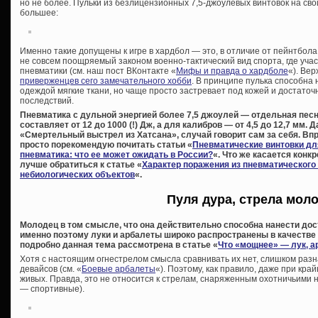
но не более. Пульки из безлицензионных 7,5-джоулевых винтовок на сво
большее:
Именно такие допущены к игре в хардбол — это, в отличие от пейнтбола
не совсем поощряемый законом военно-тактический вид спорта, где участ
пневматики (см. наш пост ВКонтакте «
Мифы и правда о хардболе
«). Вер
приверженцев сего замечательного хобби
. В принципе пулька способна
одеждой мягкие ткани, но чаще просто застревает под кожей и достаточн
последствий.
Пневматика с дульной энергией более 7,5 джоулей — отдельная песня
составляет от 12 до 1000 (!) Дж, а для калибров — от 4,5 до 12,7 мм. 
«Смертельный выстрел из Хатсана», случай говорит сам за себя. Впр
просто порекомендую почитать статьи «
Пневматические винтовки дл
пневматика: что ее может ожидать в России?
«. Что же касается конк
лучше обратиться к статье «
Характер поражения из пневматического
небиологических объектов
«.
Пуля дура, стрела мол
Молодец в том смысле, что она действительно способна нанести дос
именно поэтому луки и арбалеты широко распространены в качестве
подробно данная тема рассмотрена в статье «
Что «мощнее» — лук, а
Хотя с настоящим огнестрелом смысла сравнивать их нет, слишком раз
девайсов (см. «
Боевые арбалеты
«). Поэтому, как правило, даже при кр
живых. Правда, это не относится к стрелам, снаряженным охотничьими 
— спортивные).