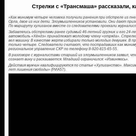
Стрелки с «Трансмаша» рассказали, 
«Как минимум четыре человека получили ранения при обстреле из пне
Орла, двое из них дети. Злоумышленников установили. Они дают при
По маршруту хулиганов вместе со следователями проехали журнали
Забавлялись обстрелами ранее судимый 46-летний грузчик и его 24-л
автомобиль «Хёндэ» принадлежат молодому члену «отряда». Стрел
вел машину. В качестве жертв избирали только молодых девушек. В 
только четыре. Следователи считают, что пострадавших как миниму
региональное управление СКР по телефону 8-920-815-65-55.
В разговоре с журналистами старший из злоумышленников заявил, чт
сознает вину и раскаивается. Младший ограничился: «Извиняюсь».
Действия мужчин квалифицируются по статье «Хулиганство». Максима
лет лишения свободы» (
РИА57).