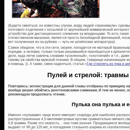
(Будете смеяться, но известны случаи, когда людей «принимали» суров
почтового отделения с посылкой от крупнейшей коммерческой интернет
устройство для дистанционного слежения за младенцами. То есть такая
отечественном магазине, является просто безобидной фигнюшкой, поск
вот полученная из-за рубежа — чуть не шпиёнская аппаратура).
Самое обидное, что в эти сети, скорее, попадется не матерый браконьер,
порядке, а человек, только-только решившийся приобщиться к арбалетно
дело, куда легче завлечь словами «усиленный», «охотничий» и т.п., даже
таковы уж свойства мужской психики. В общем, товарищи начинающие ко
в помощь :)). А также, смею надеяться, статья «
Где стрелять из лука и а
Пулей и стрелой: травмы
Повторюсь: иллюстрации для данной главы отобраны по принципу н
вообще решил обойтись рентгеновскими снимками. И тем не менее, 
рекомендую продолжать чтение.
Пулька она пулька и е
Именно «пульками» чаще всего именуют снаряды для наиболее распрос
распространенные 4,5-миллиметровые кусочки сравнительно мягкого свин
0,8 грамма. Разве что скорость… она тоже разная. Продающиеся вообщ
выдают от 90 до 120 м/с, и попадание стального шарика из газобаллон