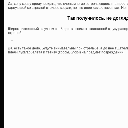
Да, хочу сразу предупредить, что очень многие встречающиеся на прос
гарцующей со стрелой в голове косули, не что иное как фотомонтаж. Но 
Так получилось, не догл
Широко известный в лучном сообществе снимок с загнанной в руку рас
стрелой:
Да, есть такое дело. Будьте внимательны при стрельбе, а до нее тщатель
плечи лука/арбалета и тетиву (тросы, блоки) на предмет повреждений.