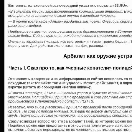
Вот опять, только на сей раз очередной ужастик с портала «63.RU»
:
«В Тольятти медики зарегистрировали криминальный инцидент. В К
выстрелили из пневматического оружия в молодого человека.
— В толпе возле кафе «Амиго» раздались выстрелы. Очевидцы сразу 
рассказали медики.
Прибывшие на место происшествия врачи диагностировали у 25-лет
левого бедра. Сейчас мужчина проходит лечение в стационаре городс
Очень настораживает «раздались выстрелы» и «тупая травма бедра». П
перепутали. Да и действительно, какая, на фиг, разница…
Арбалет как оружие устр
Часть I. Сказ про то, как «черные копатели» полиц
Эта новость в соцсетях и на информационных сайтах появилась со с
исходных текстов найти так и не удалось. Может, фейк, может, и впр
вкратце (цитата из сообщения «Регион online»):
«Санкт-Петербург, 27 мая. — Сегодня утром в Пушкине чёрный копа
участкового. Полицейский пришёл с проверкой и сразу получил две ст
происшествии в Ленинградской области РЕН ТВ.
Известно, что в дом участковый пришел с проверкой после сообщений
оружие. Но сразу с порога мужчина, живущий по адресу, выпустил две
грудь. Позже полицейские установили, что подозреваемый собирает 
Сразу возникает вопрос: что это за арбалет такой, из которого можно 
Подобное можно еще представить в отношении полуигрушечных устройс
выполнить быструю перезарядку, но их легонькие пластиковые дротики 