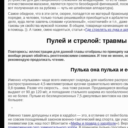
устройство для дистанционного слежения за младенцами. То есть такая
отечественном магазине, является просто безобидной фигнюшкой, поск
вот полученная из-за рубежа — чуть не шпиёнская аппаратура).
Самое обидное, что в эти сети, скорее, попадется не матерый браконьер,
порядке, а человек, только-только решившийся приобщиться к арбалетно
дело, куда легче завлечь словами «усиленный», «охотничий» и т.п., даже
таковы уж свойства мужской психики. В общем, товарищи начинающие ко
в помощь :)). А также, смею надеяться, статья «
Где стрелять из лука и а
Пулей и стрелой: травмы
Повторюсь: иллюстрации для данной главы отобраны по принципу н
вообще решил обойтись рентгеновскими снимками. И тем не менее, 
рекомендую продолжать чтение.
Пулька она пулька и е
Именно «пульками» чаще всего именуют снаряды для наиболее распрос
распространенные 4,5-миллиметровые кусочки сравнительно мягкого свин
0,8 грамма. Разве что скорость… она тоже разная. Продающиеся вообщ
выдают от 90 до 120 м/с, и попадание стального шарика из газобаллон
но не более. Пульки из безлицензионных 7,5-джоулевых винтовок на сво
большее:
Именно такие допущены к игре в хардбол — это, в отличие от пейнтбола
не совсем поощряемый законом военно-тактический вид спорта, где участ
пневматики (см. наш пост ВКонтакте «
Мифы и правда о хардболе
«). Вер
приверженцев сего замечательного хобби
. В принципе пулька способна