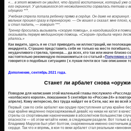
«… в этот момент он увидел, что другой воспитанник, который уже с
его окрикнул. У целившегося от неожиданности сорвалась тетива и в
идущего ***.
Учебная стрела попала ребенку прямо в сердце. Он даже не вскрикнул.
мальчик прошел сразу в тренерскую. — Он вошел и сказал: мне плохо, к
и стал падать, — говорит ***.
Тренер бросилась вызывать «скорую помощь», а находившийся в пом
оказывать первую медицинскую помощь. «Скорая» прибыла через деся
удалось.»
Как видите, здесь я не стал приводить ни иллюстраций, ни геолокаци
инцидента. Страшно представить себя не только на месте погибшего, 
неудачливого стрелка, тренера… да всех, кто так или иначе близко 
настоятельно рекомендую познакомиться со статьей «
Популярно о т
говорится о подобных ситуациях ( к лукам почти все там описанное т
Дополнение, сентябрь 2021 года.
Станет ли арбалет снова «оруж
Поводом для написания этой маленькой главы послужило «Расследо
«колбасного короля», показанное 5 сентября по «России-24» в повто
апреле). Кому интересно, без труда найдет ее в Сети, нас же во всей
Первый: сам по себе арбалет как орудие преступления штука крайне бе
еще крайне медленно перезаряжаемый девайс ну никак не катит в качест
стрелы со спортивными наконечниками в абсолютном большинстве случ
опасности — об этом читайте ниже, в следующем разделе. Вот только в
Владимир Маругов был убит болтом, снаряженным именно охотничьим д
сердце. Так что и впрямь, в кои-то веки арбалет стал реальным «виновни