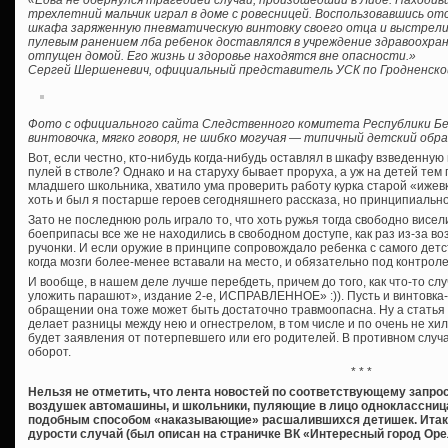
«Едва не обернулся трагедией случай, произошедший в Лиде. Находив
трехлетний мальчик играл в доме с ровесницей. Воспользовавшись отс
шкафа заряженную пневматическую винтовку своего отца и выстрелил
пулевым ранением лба ребенок доставлялся в учреждение здравоохран
отпущен домой. Его жизнь и здоровье находятся вне опасности.»
Сергей Шершеневич, официальный представитель УСК по Гродненско
Фото с официального сайта Следственного комитета Республики Бе
винтовочка, мягко говоря, не шибко могучая — типичный детский обра
Вот, если честно, кто-нибудь когда-нибудь оставлял в шкафу взведенну
пулей в стволе? Однако и на старуху бывает проруха, а уж на детей тем
младшего школьника, хватило ума проверить работу курка старой «ижевк
хоть и был я постарше героев сегодняшнего рассказа, но принципиально
Зато не последнюю роль играло то, что хоть ружья тогда свободно висел
боеприпасы все же не находились в свободном доступе, как раз из-за 
ручонки. И если оружие в принципе сопровождало ребенка с самого детс
когда мозги более-менее вставали на место, и обязательно под контрол
И вообще, в нашем деле лучше перебдеть, причем до того, как что-то сл
уложить парашют», издание 2-е, ИСПРАВЛЕННОЕ» :)). Пусть и винтовка
обращении она тоже может быть достаточно травмоопасна. Ну а стать
делает разницы между нею и огнестрелом, в том числе и по очень не хи
будет заявления от потерпевшего или его родителей. В противном слу
оборот.
* * *
Нельзя не отметить, что лента новостей по соответствующему запрос
воздушек автомашины, и школьники, пуляющие в лицо одноклассница
подобным способом «наказывающие» расшалившихся детишек. Итак 
дурости случай (был описан на страничке ВК «Интересный город Орел