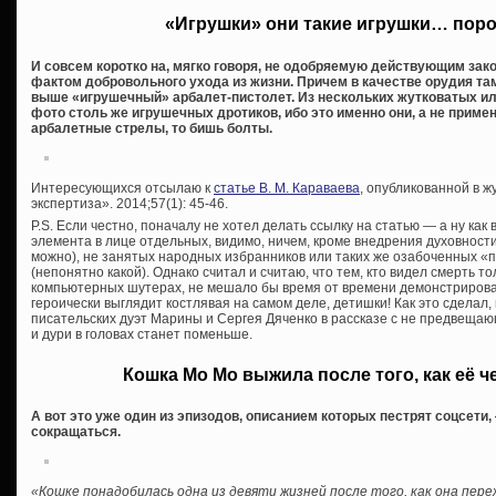
«Игрушки» они такие игрушки… пор
И совсем коротко на, мягко говоря, не одобряемую действующим зак
фактом добровольного ухода из жизни. Причем в качестве орудия т
выше «игрушечный» арбалет-пистолет. Из нескольких жутковатых 
фото столь же игрушечных дротиков, ибо это именно они, а не при
арбалетные стрелы, то бишь болты.
Интересующихся отсылаю к
статье В. М. Караваева
, опубликованной в 
экспертиза». 2014;57(1): 45-46.
P.S. Если честно, поначалу не хотел делать ссылку на статью — а ну ка
элемента в лице отдельных, видимо, ничем, кроме внедрения духовности
можно), не занятых народных избранников или таких же озабоченных 
(непонятно какой). Однако считал и считаю, что тем, кто видел смерть то
компьютерных шутерах, не мешало бы время от времени демонстрироват
героически выглядит костлявая на самом деле, детишки! Как это сделал, 
писательских дуэт Марины и Сергея Дяченко в рассказе с не предвещ
и дури в головах станет поменьше.
Кошка Мо Мо выжила после того, как её ч
А вот это уже один из эпизодов, описанием которых пестрят соцсет
сокращаться.
«Кошке понадобилась одна из девяти жизней после того, как она пере