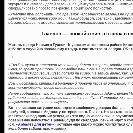
В операционную попал только спустя полдня. Болт прошёл через важне
хирургов и с немалой долей везения, пациенту удалось выжить. Заключе
сформулировано просто прекрасно. Процитирую полностью:
«Уместно предположить, что пределов человеческого везения не сущ
именуется «сердечной сорочкой». Таким образом, согласно известно
обязано обладать высокой степенью толерантности к воздействиям
Главное — спокойствие, а стрела в с
Житель города Наньин в Гуанси-Чжуанском автономном районе Китая 
арбалета случайно попала ему в грудь в сантиметре от сердца. Об эт
«Сяо Пэн купил в интернет-магазине арбалет и стрелы, чтобы практи
июня, во время тренировки он случайно ранил себя. Стрела попала в 
Последствия произошедшего попали на видео. На записи видно, как Пэ
стрелой, а вокруг собираются люди. При этом, пострадавший сохран
Врачи доставили китайца в больницу и провели часовую операцию, ч
восстанавливается после произошедшего.
Ранее сообщалось, что житель американского города Адамс, штат Ма
арбалета соседа, на которого напали два питбуля. Полицейские счит
результате несчастного случая.»
Вот к описанию ситуации последнего сообщения доверия больше — 
питбулей, а попал в бедолагу-потерпевшего. Бывает. Но как можно з
фактически под прямым углом, как это видно из всех выше опублико
совершенно непонятно. Причем, судя по снарядам, речь не идет о ко
(см. «
Арбалет для детей
«), которые еще как-то можно ухитриться слу
куда более габаритных моделях.