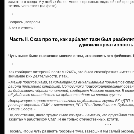
заметного вреда. А у любых более-менее серьезных моделей сей процес
тетивы чего стоит (на фото)
Вопросы, вопросы…
А вот и ответы!
Часть II. Сказ про то, как арбалет таки был реаби
удивили креативност
Чуть выше было высказано мнение о том, что новость это фейковая. К
Как сообщает питерский портал «24/7», это была своеобразная «мстя» 
внимание к их деятельности. Итак…
«Между поисковиками, занимающимися выкапыванием предметов стар
района произошел конфликт. Сотрудники правоохранительных орган
за действиями чёрных копателей, сообщают Невские новости. В отве
об убийстве полицейского из арбалета одним из членов группы.
Информацию о происшествии сначала опубликовала группа ВК «ДТП и 
растиражировали СМИ, в частности, РЕН ТВ и Пятый канал. Публикац
в кэше Google.»
Ну, собственно, иного трудно было ожидать. Заметно, что оружейная т
ажиотаж у работником СМИ. И не только отечественных, кстати.
* * *
Посему, чтобы чуть развеять грозовые тучи, завершим мы самый безоби