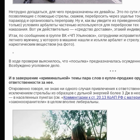
Нетрудно догадаться, для чего предназначены их девайсы. Это по сути л
позволяющие с помощью стрелы, скажем, перебросить через ущелье тон
паракорд и организовать переправу. Ну и, как вы увидите из приведенн
только) условиях арбалеты частенько используются для переброски тех
наказания. Вот уж действительно — «средство доставки», этакий индивид
Итак, по сообщению в группе ВК «ЧП Ульяновск», сотрудники исправит
летнего мужчину, у которого в машине нашли и изъяли арбалет и стрелу.
наркотическим веществом (на фото).
В ходе проверки выяснилось, что «посылка» предназначалась осужденно
Возбуждено уголовное дело.
* * *
И в завершение «криминальной» темы пара слов о купле-продаже ору
ответственности за нее.
Откровенно говоря, не знаю ни одного случая привлечения к ответственн
исключением стрельбы из образцов с дульной энергией более 3 Дж в нео
— в населенных пунктах (см. «
Комментарии к ст. 20.13 КоАП РФ с матер
«законоохранители» в целом вполне либеральны.