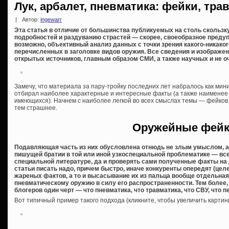
Лук, арбалет, пневматика: фейки, тр
|
Автор:
ingewarr
Эта статья в отличие от большинства публикуемых на столь скольз
подробностей и раздуванию страстей — скорее, своеобразное преду
возможно, объективный анализ данных с точки зрения какого-никаког
перечисленных в заголовке видов оружия. Все сведения и изображен
открытых источников, главным образом СМИ, а также научных и не оч
Замечу, что материала за пару-тройку последних лет набралось как мин
отбирал наиболее характерные и интересные факты (а также наименее
имеющихся). Начнем с наиболее легкой во всех смыслах темы — фейков. 
тем страшнее.
Оружейные фей
Подавляющая часть из них обусловлена отнюдь не злым умыслом, 
пишущей братии в той или иной узкоспециальной проблематике — все
специальной литературе, да и проверять сами полученные факты на 
статьи писать надо, причем быстро, иначе конкуренты опередят (це
жареных фактов, а то и высасывание их из пальца вообще отдельная
пневматическому оружию в силу его распространенности. Тем более,
блогеров один черт — что пневматика, что травматика, что СВУ, что 
Вот типичный пример такого подхода (кликните, чтобы увеличить картинк