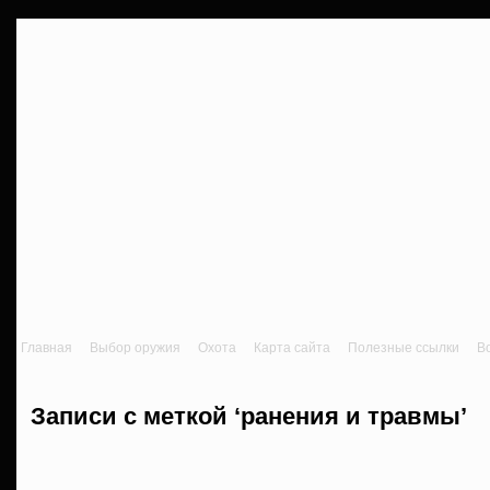
Главная
Выбор оружия
Охота
Карта сайта
Полезные ссылки
В
Записи с меткой ‘ранения и травмы’