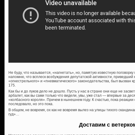
Не буду, что называется, «нагнетать», но, памятую известную поговорку
напомню, что всплеск возбуждения депутатской активности, приведший 
«огнестрельного» и «пневматического» законодательства, был вызван 
175.
Как бы и до луков дело не дошло. Пусть у нас в стране они еще не засве
арбалет, как вы сами только что видели, увы, уже стал — впервые за де
«колбасного короля». Причем в нынешнем году. К счастью, пока реакции
последовало, но это пока.
В общем, не вовремя, ох как не вовремя вылез на улицы тихого скандина
гуд»…
Доставим с ветерко