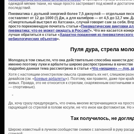
одеждой мягкие ткани, но чаще просто застревает под кожей и достаточн
последствий.
Пневматика с дульной энергией более 7,5 джоулей — отдельная песня
составляет от 12 до 1000 (!) Дж, а для калибров — от 4,5 до 12,7 мм. 
«Смертельный выстрел из Хатсана», случай говорит сам за себя. Впр
просто порекомендую почитать статьи «
Пневматические винтовки дл
пневматика: что ее может ожидать в России?
«. Что же касается конк
лучше обратиться к статье «
Характер поражения из пневматического
небиологических объектов
«.
Пуля дура, стрела мол
Молодец в том смысле, что она действительно способна нанести дос
именно поэтому луки и арбалеты широко распространены в качестве
подробно данная тема рассмотрена в статье «
Что «мощнее» — лук, а
Хотя с настоящим огнестрелом смысла сравнивать их нет, слишком раз
девайсов (см. «
Боевые арбалеты
«). Поэтому, как правило, даже при кр
живых. Правда, это не относится к стрелам, снаряженным охотничьими 
— спортивные).
Да, хочу сразу предупредить, что очень многие встречающиеся на прос
гарцующей со стрелой в голове косули, не что иное как фотомонтаж. Но 
Так получилось, не догл
Широко известный в лучном сообществе снимок с загнанной в руку рас
стрелой: