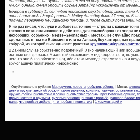
Аптайна, кинулся на Чубона, схватил его за ногу, повалил на землю, и 
Чубон, однако, сумел бросить оружие Аптайну, ускользнуть от медвед
Вечером в субботу 15 сентября поисковые службы обнаружили тело А
нанесённых медведицей ранений. Майку Аптайну было 37 лет, он был
получил первичную медицинскую помощь, и, после снятия показаний, у
Я не раз писал, что луки и арбалеты, точнее — стрелы с какими-то н
такового останавливающего действия, для самообороны от зверя не г
нехороших, особенно «медвежьеопасных», местах. Не случайно прак
сделанных в том же Вайоминге или на Аляске, боухантеры, как правил
кобурой, из которой выглядывает рукоятка
крупнокалиберного писто
В данном случае собственно подопечный, явно начинающий или вообще
оставил его в рюкзаке. А занятый свежеванием гид, скорее всего, не усп
него-то оно было обязательно), ибо атака медведя стремительна и неу
врукопашную практически невозможно.
Опубликовано в рубрике
Мир оружия: новости, события, обзоры
| Метки:
алкого
дети и оружие
,
закон об оружии
,
какие ранения
,
криминал оружие
,
оружейное зак
оружие фейки
,
пневматика и закон
,
пневматика травмы
,
преступления оружие
,
п
происшествия с оружием
,
пулевые ранения
,
пьяная стрельба
,
раневая баллисти
раны
,
что пробьет арбалет
,
что пробьет пневматика
|
1 комментарий »