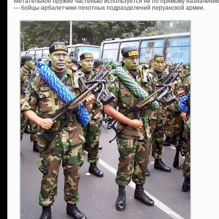
Метательное оружие частенько используется не по прямому назначению,
— бойцы-арбалетчики пехотных подразделений перуанской армии.