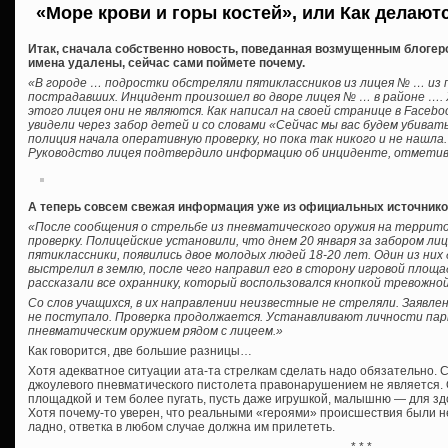
«Море крови и горы костей», или Как делают
Итак, сначала собственно новость, поведанная возмущенным блогер
имена удалены, сейчас сами поймете почему.
«В городе … подростки обстреляли пятиклассников из лицея № … из 
пострадавших. Инцидент произошел во дворе лицея № … в районе …. 
этого лицея они не являются. Как написал на своей странице в Facebo
увидели через забор детей и со словами «Сейчас мы вас будем убивать
полиция начала оперативную проверку, но пока так никого и не нашла.
Руководство лицея подтвердило информацию об инциденте, отметив
А теперь совсем свежая информация уже из официальных источнико
«После сообщения о стрельбе из пневматического оружия на террит
проверку. Полицейские установили, что днем 20 января за забором лиц
пятиклассники, появились двое молодых людей 18-20 лет. Один из ни
выстрелил в землю, после чего направил его в сторону игровой площа
рассказали все охраннику, который воспользовался кнопкой тревожной
Со слов учащихся, в их направлении неизвестные не стреляли. Заявл
не поступало. Проверка продолжается. Устанавливают личности пар
пневматическим оружием рядом с лицеем.»
Как говорится, две большие разницы…
Хотя адекватное ситуации ата-та стрелкам сделать надо обязательно. С
джоулевого пневматического пистолета правонарушением не является. 
площадкой и тем более пугать, пусть даже игрушкой, малышню — для з
Хотя почему-то уверен, что реальными «героями» происшествия были не
ладно, ответка в любом случае должна им прилететь.
* * *