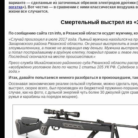
варианте — сделанные из заточенных обрезков электродов дротики (
рогатка
«). Вот честно — в сравнении с ними классическая воздушка в
жизни все случается.
Смертельный выстрел из «
По сообщению сайта rzn info, в Рязанской области осудят мужчину, к
«Случай произошел в июле 2017 года. Пьяный мужчина находился на пр
Захаровского района Рязанской области. Он решил выстрелить в зна
злоумышленника, а также не возвращал ему деньги. Мужчина выстре
и попал пострадавшему в грудную клетку, повредил правое и левое ле
Последний скончался на месте происшествия.»
Пресс-служба Михайловского районного суда Рязанской области расп
«возбуждено уголовное дело по части 1 статьи 105 УК РФ. Судебное 
года.»
Итак, давайте попытаемся немного разобраться в произошедшем, так
Осознавая экономические реалии сельской глубинки, можно сделать пре
выстрел, скорее всего, был произведен из бюджетной пружинно-поршнев
случае, как на фото, с дульной энергией чуть более 30 джоулей (для ср
ружья и карабины на порядок мощнее).