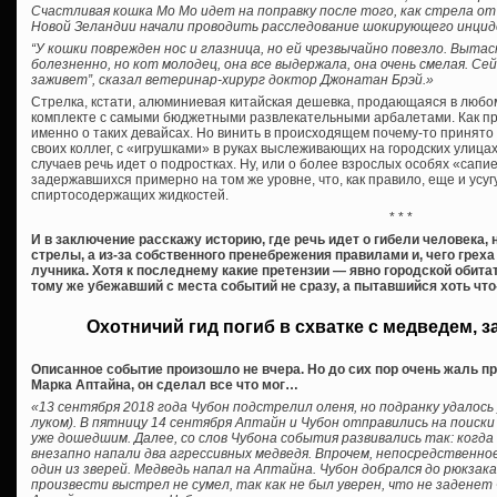
Счастливая кошка Мо Мо идет на поправку после того, как стрела от
Новой Зеландии начали проводить расследование шокирующего инцид
“У кошки поврежден нос и глазница, но ей чрезвычайно повезло. Выта
болезненно, но кот молодец, она все выдержала, она очень смелая. Се
заживет”, сказал ветеринар-хирург доктор Джонатан Брэй.»
Стрелка, кстати, алюминиевая китайская дешевка, продающаяся в любо
комплекте с самыми бюджетными развлекательными арбалетами. Как пра
именно о таких девайсах. Но винить в происходящем почему-то принято о
своих коллег, с «игрушками» в руках выслеживающих на городских улицах 
случаев речь идет о подростках. Ну, или о более взрослых особях «сап
задержавшихся примерно на том же уровне, что, как правило, еще и усу
спиртосодержащих жидкостей.
* * *
И в заключение расскажу историю, где речь идет о гибели человека,
стрелы, а из-за собственного пренебрежения правилами и, чего грех
лучника. Хотя к последнему какие претензии — явно городской обитат
тому же убежавший с места событий не сразу, а пытавшийся хоть чт
Охотничий гид погиб в схватке с медведем, 
Описанное событие произошло не вчера. Но до сих пор очень жаль п
Марка Аптайна, он сделал все что мог…
«13 сентября 2018 года Чубон подстрелил оленя, но подранку удалось
луком). В пятницу 14 сентября Аптайн и Чубон отправились на поиски 
уже дошедшим. Далее, со слов Чубона события развивались так: когда 
внезапно напали два агрессивных медведя. Впрочем, непосредственно
один из зверей. Медведь напал на Аптайна. Чубон добрался до рюкзака
произвести выстрел не сумел, так как не был уверен, что не заденет 