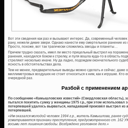
Вот эти сведения как раз и вызывают интерес. Да, современный человек
рану, нежели дикие звери. Однако нанести ему смертельное ранение из
Просто, похоже, вот так трагически сложились звезды и планеты…
Причем трудно сказать, имел ли место прицельный выстрел на поражен
ранения, находился боком к стрелку, и пуля вошла куда-то в область п
стреляют несколько иначе. Ну да ладно, подождем окончательного суде
ясность в обстоятельствах дела.
Тем не менее, предварительные выводы можно сделать и сейчас: даже 
миллиметровых воздушек не стоит относиться к ним, как к игрушке. Кто ег
очередной раз.
Разбой с применением ар
По сообщению «Камышловских известий» (Свердловская область), за
пытался похитить сумку у женщины 1975 г.р., при этом использовал э
потерпевшей удалось вырваться, нападавший произвёл выстрел из а
потерпевшей.
«Им оказался молодой человек 1994 г.р., житель Камышлова, ранее с
усматриваются признаки преступления, предусмотренного ст. 162 УК 
восьми лет лишения свободы. Возбуждено уголовное дело.»