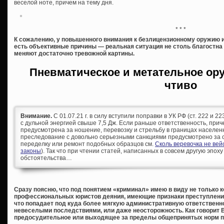
веселой ноте, причем на тему дня.
* * *
К сожалению, у повышенного внимания к безлицензионному оружию и
есть объективные причины — реальная ситуация не столь благостна
меняют достаточно тревожной картины.
Пневматическое и метательное ор
чтиво
Внимание.
С 01.07.21 г. в силу вступили поправки в УК РФ (ст. 222 и 
с дульной энергией свыше 7,5 Дж. Если раньше ответственность, при
предусмотрена за ношение, перевозку и стрельбу в границах населен
преследование с довольно серьезными санкциями предусмотрено за с
переделку или ремонт подобных образцов см.
Сколь веревочка не ве
законы
). Так что при чтении статей, написанных в совсем другую эпоху
обстоятельства…
Сразу поясню, что под понятием «криминал» имею в виду не только 
профессиональных юристов деяния, имеющие признаки преступления, 
что попадает под куда более мягкую административную ответственно
невеселыми последствиями, или даже неосторожность. Как говорит 
предосудительное или выходящее за пределы общепринятых норм п