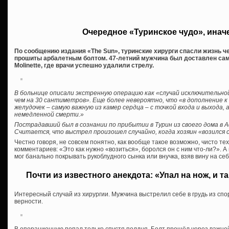
Очередное «Туринское чудо», инач
По сообщению издания «The Sun», туринские хирурги спасли жизнь чел
прошиты арбалетным болтом. 47-летний мужчина был доставлен сам
Molinette, где врачи успешно удалили стрелу.
В больнице описали экстренную операцию как «случай исключительно
чем на 30 сантиметров». Еще более невероятно, что «в дополнение к
желудочек – самую важную из камер сердца – с точкой входа и выхода, 
немедленной смерти.»
Пострадавший был в сознании по прибытии в Турин из своего дома в 
Считается, что выстрел произошел случайно, когда хозяин «возился 
Честно говоря, не совсем понятно, как вообще такое возможно, чисто тех
комментариев: «Это как нужно «возиться», боролся он с ним что-ли?». 
мог банально покрывать рукоблудного сынка или внучка, взяв вину на себ
Почти из известного анекдота: «Упал на нож, и та
Интересный случай из хирургии. Мужчина выстрелил себе в грудь из спо
верности.