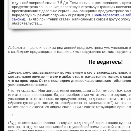
с дульной энергией свыше 7,5 Дж. Если раньше ответственность, при
предусмотрена за ношение, перевозку и стрельбу в границах населен
преследование с довольно серьезными санкциями предусмотрено за с
переделку или ремонт подобных образцов (см.
Сколь веревочка не ве
законы
). Так что при чтении статей, написанных в совсем другую эпоху
обстоятельства…
Арбалеты — дело иное, и за ряд деяний предусмотрена уже уголовная о
о свободном продающихся в магазинах «конструктивно схожих с оружие
Не ведите
с
ь!
Друзья, ажиотаж, вызванный в
с
туплением в
с
илу законодательных п
метательное оружие — луки и арбалеты, отражает
с
я не только в ож
что на про
с
торах
С
ети в по
с
ледние дни все чаще мелькают объявлен
усиленными плечами.
Что тут сказать… Или авторы, мягко говоря, сами себе яму роют (см. соо
или это явная провокация. Да, за приобретение метательного оружия, в
уголовная ответственность не предусмотрена, но докажи потом, что ты 
образец (уж не для того ли, что изображено на нижнем фото?), магазинн
может вполне оказаться лицом, связанным с соответствующими органам
(Будете смеяться, но известны случаи, когда людей «принимали» суров
почтового отделения с посылкой от крупнейшей коммерческой интернет