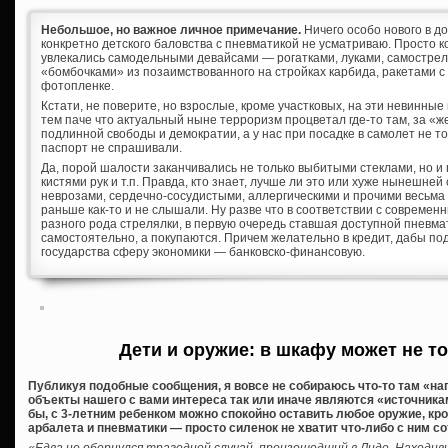
Небольшое, но важное личное примечание.
Ничего особо нового в д
конкретно детского баловства с пневматикой не усматриваю. Просто к
увлекались самодельными девайсами — рогатками, луками, самостре
«бомбочками» из позаимствованного на стройках карбида, ракетами с
фотопленке.
Кстати, не поверите, но взрослые, кроме участковых, на эти невинны
тем паче что актуальный ныне терроризм процветал где-то там, за «
подлинной свободы и демократии, а у нас при посадке в самолет не т
паспорт не спрашивали.
Да, порой шалости заканчивались не только выбитыми стеклами, но и
кистями рук и т.п. Правда, кто знает, лучше ли это или хуже нынешне
неврозами, сердечно-сосудистыми, аллергическими и прочими весьма
раньше как-то и не слышали. Ну разве что в соответствии с соврем
разного рода стрелялки, в первую очередь ставшая доступной пневма
самостоятельно, а покупаются. Причем желательно в кредит, дабы по
государства сферу экономики — банковско-финансовую.
Дети и оружие: в шкафу может не т
Публикуя подобные сообщения, я вовсе не собираюсь что-то там «нагн
объекты нашего с вами интереса так или иначе являются «источник
бы, с 3-летним ребенком можно спокойно оставить любое оружие, кр
арбалета и пневматики — просто силенок не хватит что-либо с ним с