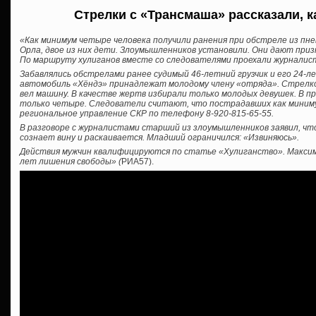
Стрелки с «Трансмаша» рассказали, 
«Как минимум четыре человека получили ранения при обстреле из пне
Орла, двое из них дети. Злоумышленников установили. Они дают при
По маршруту хулиганов вместе со следователями проехали журнали
Забавлялись обстрелами ранее судимый 46-летний грузчик и его 24-л
автомобиль «Хёндэ» принадлежат молодому члену «отряда». Стрел
вел машину. В качестве жертв избирали только молодых девушек. В 
только четыре. Следователи считают, что пострадавших как миниму
региональное управление СКР по телефону 8-920-815-65-55.
В разговоре с журналистами старший из злоумышленников заявил, чт
сознает вину и раскаивается. Младший ограничился: «Извиняюсь».
Действия мужчин квалифицируются по статье «Хулиганство». Максима
лет лишения свободы» (
РИА57).