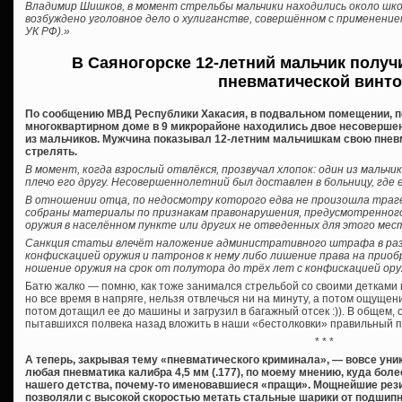
Владимир Шишков, в момент стрельбы мальчики находились около шк
возбуждено уголовное дело о хулиганстве, совершённом с применение
УК РФ).»
В Саяногорске 12-летний мальчик получ
пневматической винт
По сообщению МВД Республики Хакасия, в подвальном помещении, п
многоквартирном доме в 9 микрорайоне находились двое несоверше
из мальчиков. Мужчина показывал 12-летним мальчишкам свою пневм
стрелять.
В момент, когда взрослый отвлёкся, прозвучал хлопок: один из мальчи
плечо его другу. Несовершеннолетний был доставлен в больницу, где 
В отношении отца, по недосмотру которого едва не произошла траге
собраны материалы по признакам правонарушения, предусмотренного 
оружия в населённом пункте или других не отведенных для этого мес
Санкция статьи влечёт наложение административного штрафа в разм
конфискацией оружия и патронов к нему либо лишение права на приоб
ношение оружия на срок от полутора до трёх лет с конфискацией оруж
Батю жалко — помню, как тоже занимался стрельбой со своими детками 
но все время в напряге, нельзя отвлечься ни на минуту, а потом ощущени
потом дотащил ее до машины и загрузил в багажный отсек :)). В общем, 
пытавшихся полвека назад вложить в наши «бестолковки» правильный 
* * *
А теперь, закрывая тему «пневматического криминала», — вовсе уни
любая пневматика калибра 4,5 мм (.177), по моему мнению, куда бол
нашего детства, почему-то именовавшиеся «пращи». Мощнейшие рези
позволяли с высокой скоростью метать стальные шарики от подшипн