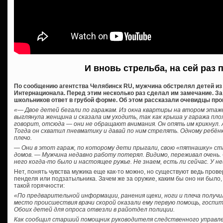
И вновь стрельба, на сей раз 
По сообщению агентства Челябинск RU, мужчина обстрелял детей из п
Интернационала. Перед этим несколько раз сделал им замечание. За
школьников ответ в грубой форме. Об этом рассказали очевидцы пр
«— Двое детей бегали по гаражам. Из окна квартиры на втором этаже
выглянула женщина и сказала им уходить, так как крыша у гаража пло
говорит, отсюда — они не обращают внимания. Он опять им крикнул. 
Тогда он схватил пневматику и давай по ним стрелять. Одному ребёнк
плечо.
— Они в этот гараж, по которому дети прыгали, свою «пятнашку» с
домов. — Мужчина недавно работу потерял. Видимо, переживал очень
него когда-то было и настоящее ружье. Не знаем, есть ли сейчас. У н
Нет, понять чувства мужика еще как-то можно, но существуют ведь про
пенделя или подзатыльника. Зачем же за оружие, каким бы оно ни было,
такой горячности:
«По предварительной информации, ранения щеки, ноги и плеча получи
место происшествия врачи скорой оказали ему первую помощь, госпит
Обоих детей для опроса отвезли в райотдел полиции.
Как сообщил старший помощник руководителя следственного управле