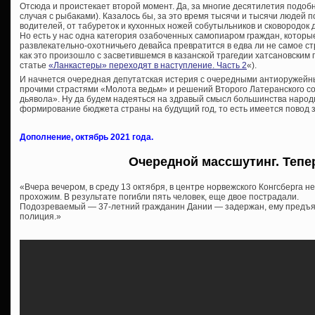
Отсюда и проистекает второй момент. Да, за многие десятилетия подобн
случая с рыбаками). Казалось бы, за это время тысячи и тысячи людей 
водителей, от табуреток и кухонных ножей собутыльников и сковородок 
Но есть у нас одна категория озабоченных самопиаром граждан, которые
развлекательно-охотничьего девайса превратится в едва ли не самое с
как это произошло с засветившемся в казанской трагедии хатсановским 
статье
«Ланкастеры» переходят в наступление. Часть 2
«).
И начнется очередная депутатская истерия с очередными антиоружей
прочими страстями «Молота ведьм» и решений Второго Латеранского со
дьявола». Ну да будем надеяться на здравый смысл большинства народн
формирование бюджета страны на будущий год, то есть имеется повод з
Дополнение, октябрь 2021 года.
Очередной массшутинг. Тепе
«Вчера вечером, в среду 13 октября, в центре норвежского Конгсберга н
прохожим. В результате погибли пять человек, еще двое пострадали.
Подозреваемый — 37-летний гражданин Дании — задержан, ему предъя
полиция.»