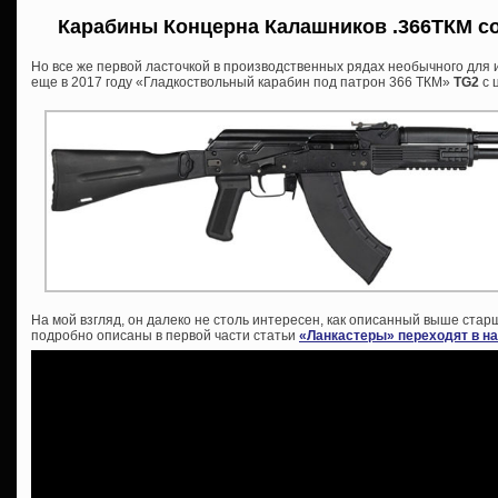
Карабины Концерна Калашников .366ТКМ со
Но все же первой ласточкой в производственных рядах необычного для
еще в 2017 году «Гладкоствольный карабин под патрон 366 ТКМ»
TG2
с 
На мой взгляд, он далеко не столь интересен, как описанный выше ст
подробно описаны в первой части статьи
«Ланкастеры» переходят в н