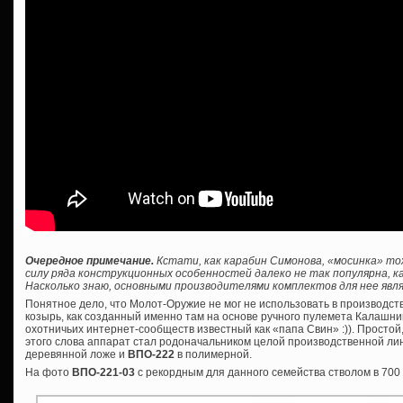
Очередное примечание.
Кстати, как карабин Симонова, «мосинка» то
силу ряда конструкционных особенностей далеко не так популярна, ка
Насколько знаю, основными производителями комплектов для нее явля
Понятное дело, что Молот-Оружие не мог не использовать в производс
козырь, как созданный именно там на основе ручного пулемета Калашник
охотничьих интернет-сообществ известный как «папа Свин» :)). Просто
этого слова аппарат стал родоначальником целой производственной лин
деревянной ложе и
ВПО-222
в полимерной.
На фото
ВПО-221-03
с рекордным для данного семейства стволом в 700