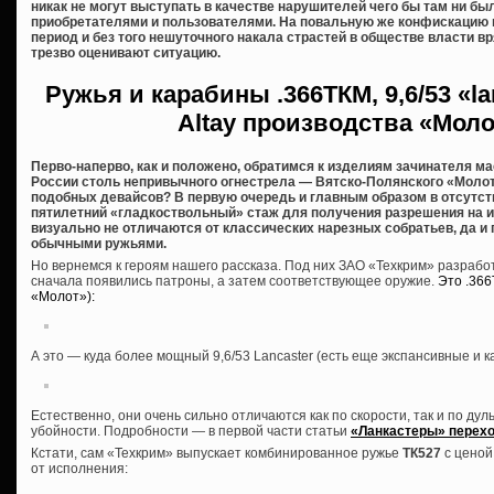
никак не могут выступать в качестве нарушителей чего бы там ни б
приобретателями и пользователями. На повальную же конфискацию 
период и без того нешуточного накала страстей в обществе власти вря
трезво оценивают ситуацию.
Ружья и карабины
.366ТКМ, 9,6/53 «l
Altay производства «Мол
Перво-наперво, как и положено, обратимся к изделиям зачинателя м
России столь непривычного огнестрела — Вятско-Полянского «Молот
подобных девайсов? В первую очередь и главным образом в отсутст
пятилетний «гладкоствольный» стаж для получения разрешения на их 
визуально не отличаются от классических нарезных собратьев, да и
обычными ружьями.
Но вернемся к героям нашего рассказа. Под них ЗАО «Техкрим» разраб
сначала появились патроны, а затем соответствующее оружие.
Это .36
«Молот»):
А это — куда более мощный 9,6/53 Lancaster (есть еще экспансивные и 
Естественно, они очень сильно отличаются как по скорости, так и по дуль
убойности. Подробности — в первой части статьи
«Ланкастеры» перехо
Кстати, сам «Техкрим» выпускает комбинированное ружье
ТК527
с ценой
от исполнения: