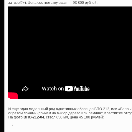
затвор!?»). Цена соответствующая — 93 800 рублей.
И еще один модельный ряд однотипных образцов ВПО-212, или «Вепрь 
образом ложами (причем на выбор дерево или ламинат, пластик же отсутс
На фото
ВПО-212-04
, ствол 650 мм, цена 45 100 рублей: