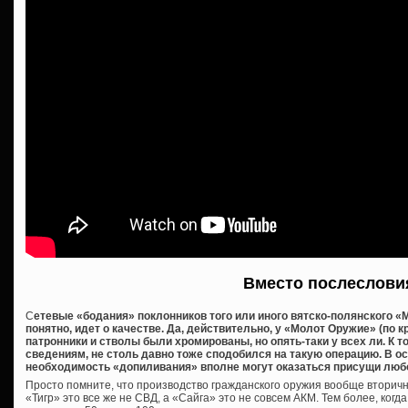
Вместо послеслови
С
етевые «бодания» поклонников того или иного вятско-полянского «М
понятно, идет о качестве. Да, действительно, у «Молот Оружие» (по 
патронники и стволы были хромированы, но опять-таки у всех ли. К 
сведениям, не столь давно тоже сподобился на такую операцию. В о
необходимость «допиливания» вполне могут оказаться присущи люб
Просто помните, что производство гражданского оружия вообще вторичн
«Тигр» это все же не СВД, а «Сайга» это не совсем АКМ. Тем более, когд