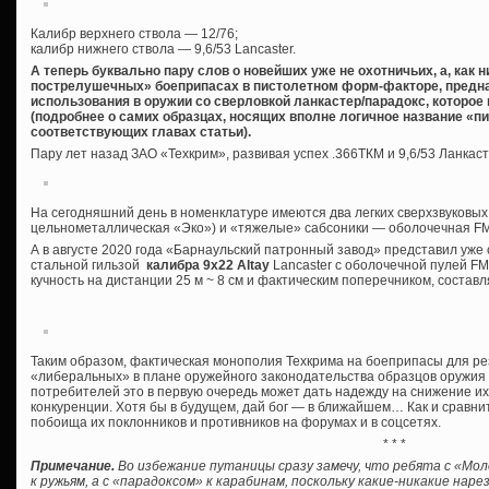
Калибр верхнего ствола — 12/76;
калибр нижнего ствола — 9,6/53 Lancaster.
А теперь буквально пару слов о новейших уже не охотничьих, а, как 
пострелушечных» боеприпасах в пистолетном форм-факторе, предна
использования в оружии со сверловкой ланкастер/парадокс, которое
(подробнее о самих образцах, носящих вполне логичное название «пи
соответствующих главах статьи).
Пару лет назад ЗАО «Техкрим», развивая успех .366ТКМ и 9,6/53 Ланкас
На сегодняшний день в номенклатуре имеются два легких сверхзвуковых
цельнометаллическая «Эко») и «тяжелые» сабсоники — оболочечная FMJ
А в августе 2020 года «Барнаульский патронный завод» представил уж
стальной гильзой
калибра 9х22 Altay
Lancaster с оболочечной пулей FMJ 
кучность на дистанции 25 м ~ 8 см и фактическим поперечником, состав
Таким образом, фактическая монополия Техкрима на боеприпасы для р
«либеральных» в плане оружейного законодательства образцов оружия о
потребителей это в первую очередь может дать надежду на снижение и
конкуренции. Хотя бы в будущем, дай бог — в ближайшем… Как и сравни
побоища их поклонников и противников на форумах и в соцсетях.
* * *
Примечание.
Во избежание путаницы сразу замечу, что ребята с «Мо
к ружьям, а с «парадоксом» к карабинам, поскольку какие-никакие на