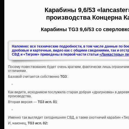
Карабины
9,6/53 «lancaste
производства
Концерна К
Карабины TG3 9,6/53 со сверловк
Напомню: все технические подробности, в том числе данные по бо
дробовые и картечные, видео как с общими сведениями, так и отст
СВД и «Тигром» приведены в первой части статьи
«Ланкастеры» пе
Посему повествование будет очень кратким, фактически лишь ограничи
отличиями.
Базовой считается собственно
TG3
:
Как видите, исходником послужила старая добрая «драгуновка» в дерев
производства.
Вторая версия —
TG3 исп. 01
:
Именно так выглядит сегодняшняя СВД, а также охотничий карабин «Тигр
И, наконец,
TG3 исп. 02
: