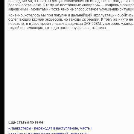
последние 50, а то и 100 лет, до извлечения со складов и «огражданива
боевой обстановке. К тому же постоянные «напряги» — кадровые рокиров
кировскими «Молотами» тоже явно не способствуют улучшению ситуаци
Конечно, хотелось бы при покупке и дальнейшей эксплуатации обойтис
облегчающих карман эксцессов, но таковы уж реалии. К тому же никто н
повезет», я в свое время знавал владельца ЗАЗ-968М, у которого «запор
людей понимающих выглядит как ненаучная фантастика…
Еще статьи по теме:
«Ланкастеры» переходят в наступление. Часть I