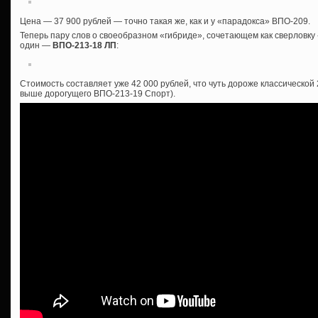
Цена — 37 900 рублей — точно такая же, как и у «парадокса» ВПО-209.
Теперь пару слов о своеобразном «гибриде», сочетающем как сверловку «
один —
ВПО-213-18 ЛП
:
Стоимость составляет уже 42 000 рублей, что чуть дороже классической
выше дорогущего ВПО-213-19 Спорт).