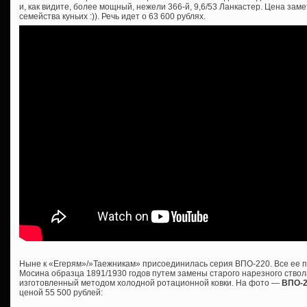
и, как видите, более мощный, нежели 366-й, 9,6/53 Ланкастер. Цена зам
семейства куньих :)). Речь идет о 63 600 рублях.
Ныне к «Егерям»/»Таежникам» присоединилась серия ВПО-220. Все ее п
Мосина образца 1891/1930 годов путем замены старого нарезного ствол
изготовленный методом холодной ротационной ковки. На фото —
ВПО-
ценой 55 500 рублей: