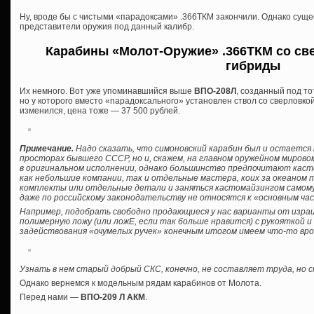
Ну, вроде бы с чистыми «парадоксами» .366ТКМ закончили. Однако сущ
представители оружия под данный калибр.
Карабины «Молот-Оружие» .366ТКМ со све
гибриды
Их немного. Вот уже упоминавшийся выше
ВПО-208Л
, созданный под то
но у которого вместо «парадоксального» установлен ствол со сверловкой
изменился, цена тоже — 37 500 рублей.
Примечание.
Надо сказать, что симоновский карабин был и остается 
просторах бывшего СССР, но и, скажем, на главном оружейном мирово
в оригинальном исполнении, однако большинство предпочитают кас
как небольшие компании, так и отдельные мастера, коих за океаном 
комплекты или отдельные детали и заняться кастомайзингом самому, б
даже по российскому законодательству не относятся к «основным ча
Например, подобрать свободно продающиеся у нас варианты от израил
полимерную ложу (или ложЕ, если так больше нравится) с рукояткой 
задействования «очумелых ручек» конечным итогом имеем что-то вро
Узнать в нем старый добрый СКС, конечно, не составляет труда, но
Однако вернемся к модельным рядам карабинов от Молота.
Перед нами —
ВПО-209 Л АКМ
.