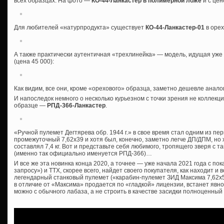
всех образцах. На фото —
КО-44-Ланкастер в полимерной ложе
и с цен
Для любителей «натурпродукта» существует
КО-44-Ланкастер-01
в орех
А также практически аутентичная «трехлинейка» — модель, идущая уж
(цена 45 000):
Как видим, все они, кроме «орехового» образца, заметно дешевле анал
И напоследок немного о несколько курьезном с точки зрения не коллекци
образце —
РПД-366-Ланкастер
.
«Ручной пулемет Дегтярева обр. 1944 г.» в свое время стал одним из п
промежуточный 7,62х39 и хотя был, конечно, заметно легче ДП/ДПМ, но 
составлял 7,4 кг. Вот и представьте себя любимого, тропящего зверя с 
(именно так официально именуется РПД-366)…
И все же эта новинка конца 2020, а точнее — уже начала 2021 года с по
запросу») и ТТХ, скорее всего, найдет своего покупателя, как находит 
легендарный станковый пулемет («карабин-пулемет ЗИД Максима 7,62х54
в отличие от «Максима» продается по «гладкой» лицензии, встанет явно
можно с обычного лабаза, а не строить в качестве засидки полноценный Д