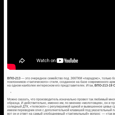
ВПО-213
— это очередное семейство под .366ТКМ «парадокс», только 
поклонников «тактического» стиля, созданное на базе современного ар
на одном наиболее интересном его представителях. Итак,
ВПО-213-19 
Можно сказать, что производитель изначально провел так любимый мно
образца. И действительно, именно им, по мнению «молотовцев», он и пр
солидный ДТК, «телескоп» с регулируемой щекой и вывешенное цевье сра
имеем переводчик огня с дополнительной клавишей под указательный пал
вот он и ответ на самый злободневный «тактикульный» вопрос — «так все