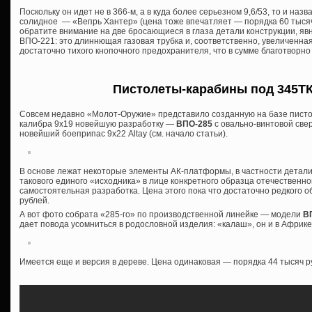
Поскольку он идет не в 366-м, а в куда более серьезном 9,6/53, то и назва
солидное — «Вепрь Хантер» (цена тоже впечатляет — порядка 60 тысяч 
обратите внимание на две бросающиеся в глаза детали конструкции, я
ВПО-221: это длиннющая газовая трубка и, соответственно, увеличенна
достаточно тихого кнопочного предохранителя, что в сумме благотворно
Пистолеты-карабины под 345ТК 
Совсем недавно «Молот-Оружие» представило созданную на базе писто
калибра 9х19 новейшую разработку —
ВПО-285
с овально-винтовой све
новейший боеприпас 9х22 Altay (см. начало статьи).
В основе лежат некоторые элементы АК-платформы, в частности детали
такового единого «исходника» в лице конкретного образца отечественной
самостоятельная разработка. Цена этого пока что достаточно редкого о
рублей.
А вот фото собрата «285-го» по производственной линейке — модели
ВП
дает повода усомниться в родословной изделия: «калаш», он и в Афри
Имеется еще и версия в дереве. Цена одинаковая — порядка 44 тысяч р