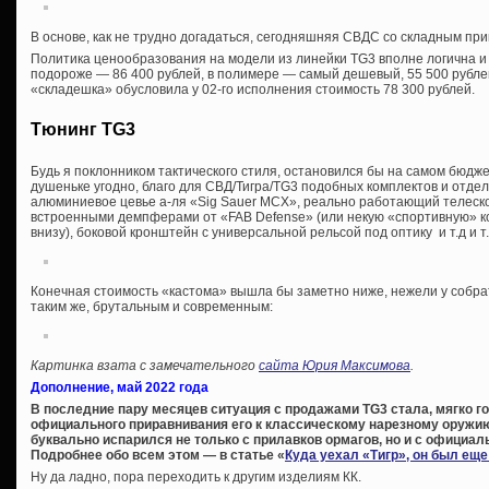
В основе, как не трудно догадаться, сегодняшняя СВДС со складным при
Политика ценообразования на модели из линейки TG3 вполне логична и
подороже — 86 400 рублей, в полимере — самый дешевый, 55 500 рубле
«складешка» обусловила у 02-го исполнения стоимость 78 300 рублей.
Тюнинг TG3
Будь я поклонником тактического стиля, остановился бы на самом бюдже
душеньке угодно, благо для СВД/Тигра/TG3 подобных комплектов и отд
алюминиевое цевье а-ля «Sig Sauer MCX», реально работающий телеско
встроенными демпферами от «FAB Defense» (или некую «спортивную» ко
внизу), боковой кронштейн с универсальной рельсой под оптику и т.д и т.
Конечная стоимость «кастома» вышла бы заметно ниже, нежели у собра
таким же, брутальным и современным:
Картинка взата с замечательного
сайта Юрия Максимова
.
Дополнение, май 2022 года
В последние пару месяцев ситуация с продажами TG3 стала, мягко го
официального приравнивания его к классическому нарезному оружию
буквально испарился не только с прилавков ормагов, но и с официал
Подробнее обо всем этом — в статье «
Куда уехал «Тигр», он был ещ
Ну да ладно, пора переходить к другим изделиям КК.