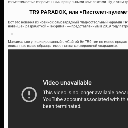
совместимость с современными прицельными комплексами. Ну, с этим тр
TR9 PARADOX, или «Пистолет-пулеме
Вот это новинка из новинок: самозарядный гладкоствольный карабин
TR
новейшей разработкой «Техкрима» — представленным в 2019 году патр
Максимально унифицированный с «Сайгой-9» TR9 тем не менее продается
описанные выше образцы, имеет ствол со сверловкой «парадокс».