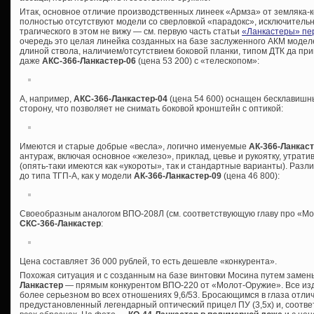
Итак, основное отличие производственных линеек «Армза» от земляка-ко
полностью отсутствуют модели со сверловкой «парадокс», исключительно
трагического в этом не вижу — см. первую часть статьи
«Ланкастеры» пе
очередь это целая линейка созданных на базе заслуженного АКМ моде
длиной ствола, наличием/отсутствием боковой планки, типом ДТК да пр
даже
АКС-366-Ланкастер-06
(цена 53 200) с «телескопом»:
А, например,
АКС-366-Ланкастер-04
(цена 54 600) оснащен бесклавишн
сторону, что позволяет не снимать боковой кронштейн с оптикой:
Имеются и старые добрые «весла», логично именуемые
АК-366-Ланкас
антураж, включая основное «железо», приклад, цевье и рукоятку, утрат
(опять-таки имеются как «укороты», так и стандартные варианты). Разли
до типа ТГП-А, как у модели
АК-366-Ланкастер-09
(цена 46 800):
Своеобразным аналогом ВПО-208Л (см. соответствующую главу про «Мо
СКС-366-Ланкастер
:
Цена составляет 36 000 рублей, то есть дешевле «конкурента».
Похожая ситуация и с созданным на базе винтовки Мосина путем заме
Ланкастер
— прямым конкурентом ВПО-220 от «Молот-Оружие». Все издел
более серьезном во всех отношениях 9,6/53. Бросающимся в глаза отл
предустановленный легендарный оптический прицел ПУ (3,5х) и, соотве