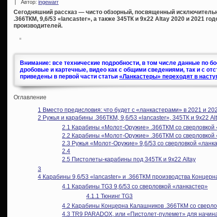
|
Автор:
ingewarr
Сегодняшний рассказ — чисто обзорный, посвященный исключитель
.366ТКМ, 9,6/53 «lancaster», а также 345ТК и 9х22 Altay 2020 и 2021 г
производителей.
Внимание: все технические подробности, в том числе данные по б
дробовые и картечные, видео как с общими сведениями, так и с от
приведены в первой части статьи
«Ланкастеры» переходят в насту
Оглавление
1
Вместо предисловия: что будет с «ланкастерами» в 2021 и 202
2
Ружья и карабины .366ТКМ, 9,6/53 «lancaster», 345ТК и 9х22 
2.1
Карабины «Молот-Оружие» .366ТКМ со сверловкой 
2.2
Карабины «Молот-Оружие» .366ТКМ со сверловкой 
2.3
Ружья «Молот-Оружие» 9,6/53 со сверловкой «ланк
2.4
2.5
Пистолеты-карабины под 345ТК и 9х22 Altay
3
4
Карабины 9,6/53 «lancaster» и .366ТКМ производства Концер
4.1
Карабины TG3 9,6/53 со сверловкой «ланкастер»
4.1.1
Тюнинг TG3
4.2
Карабины Концерна Калашников .366ТКМ со сверло
4.3
TR9 PARADOX, или «Пистолет-пулемет» для начи