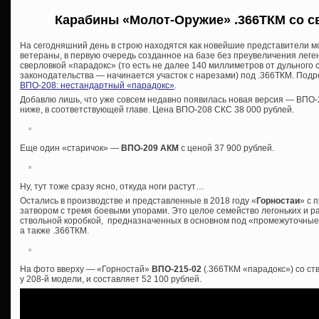
Карабины «Молот-Оружие» .366ТКМ со с
На сегодняшний день в строю находятся как новейшие представители м
ветераны, в первую очередь созданное на базе без преувеличения лег
сверловкой «парадокс» (то есть не далее 140 миллиметров от дульного
законодательства — начинается участок с нарезами) под .366ТКМ. Подро
ВПО-208: нестандартный «парадокс»
.
Добавлю лишь, что уже совсем недавно появилась новая версия — ВПО-2
ниже, в соответствующей главе. Цена ВПО-208 СКС 38 000 рублей.
Еще один «старичок» —
ВПО-209 АКМ
с ценой 37 900 рублей.
Ну, тут тоже сразу ясно, откуда ноги растут…
Остались в производстве и представленные в 2018 году «
Горностаи
» с 
затвором с тремя боевыми упорами. Это целое семейство легоньких и р
ствольной коробкой, предназначенных в основном под «промежуточные»
а также .366ТКМ.
На фото вверху — «Горностай»
ВПО-215-02
(.366ТКМ «парадокс») со ст
у 208-й модели, и составляет 52 100 рублей.