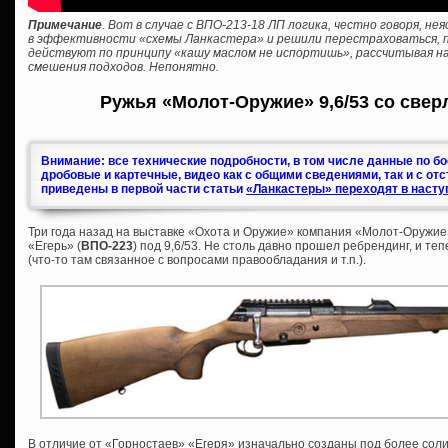
Примечание
. Вот в случае с ВПО-213-18 ЛП логика, честно говоря, н
в эффективности «схемы Ланкастера» и решили перестраховаться, пр
действуют по принципу «кашу маслом не испортишь», рассчитывая на
смешения подходов. Непонятно.
Ружья «Молот-Оружие» 9,6/53 со свер
Внимание: все технические подробности, в том числе данные по б
дробовые и картечные, видео как с общими сведениями, так и с от
приведены в первой части статьи
«Ланкастеры» переходят в насту
Три года назад на выставке «Охота и Оружие» компания «Молот-Оружие
«Егерь» (
ВПО-223
) под 9,6/53. Не столь давно прошел ребрендинг, и те
(что-то там связанное с вопросами правообладания и т.п.).
В отличие от «Горностаев» «Егеря» изначально созданы под более соли