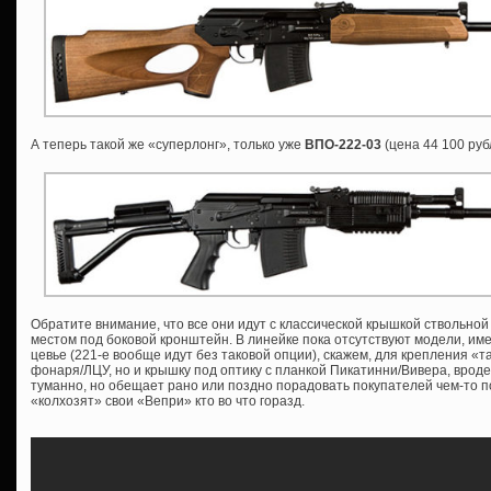
А теперь такой же «суперлонг», только уже
ВПО-222-03
(цена 44 100 руб
Обратите внимание, что все они идут с классической крышкой ствольной
местом под боковой кронштейн. В линейке пока отсутствуют модели, им
цевье (221-е вообще идут без таковой опции), скажем, для крепления «т
фонаря/ЛЦУ, но и крышку под оптику с планкой Пикатинни/Вивера, врод
туманно, но обещает рано или поздно порадовать покупателей чем-то 
«колхозят» свои «Вепри» кто во что горазд.