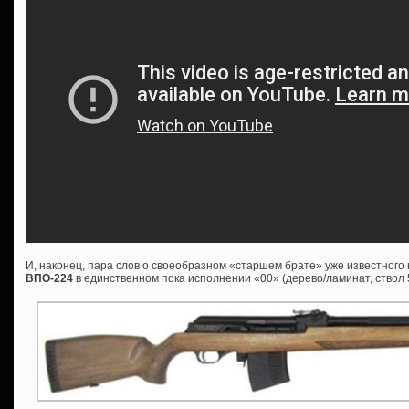
И, наконец, пара слов о своеобразном «старшем брате» уже известног
ВПО-224
в единственном пока исполнении «00» (дерево/ламинат, ствол 