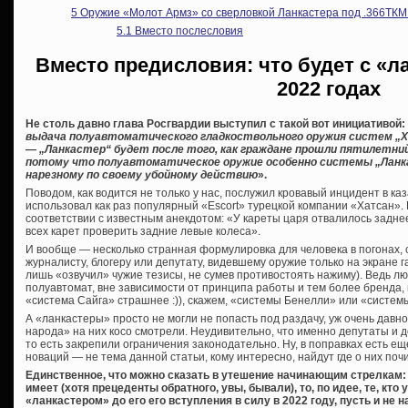
5
Оружие «Молот Армз» со сверловкой Ланкастера под .366ТКМ 
5.1
Вместо послесловия
Вместо предисловия: что будет с «л
2022 годах
Не столь давно глава Росгвардии выступил с такой вот инициативой:
выдача полуавтоматического гладкоствольного оружия систем „Хат
— „Ланкастер“ будет после того, как граждане прошли пятилетни
потому что полуавтоматическое оружие особенно системы „Ланк
нарезному по своему убойному действию
».
Поводом, как водится не только у нас, послужил кровавый инцидент в ка
использовал как раз популярный «Escort» турецкой компании «Хатсан». К
соответствии с известным анекдотом: «У кареты царя отвалилось заднее
всех карет проверить задние левые колеса».
И вообще — несколько странная формулировка для человека в погонах,
журналисту, блогеру или депутату, видевшему оружие только на экране га
лишь «озвучил» чужие тезисы, не сумев противостоять нажиму). Ведь лю
полуавтомат, вне зависимости от принципа работы и тем более бренда,
«система Сайга» страшнее :)), скажем, «системы Бенелли» или «систем
А «ланкастеры» просто не могли не попасть под раздачу, уж очень дав
народа» на них косо смотрели. Неудивительно, что именно депутаты и 
то есть закрепили ограничения законодательно. Ну, в поправках есть еще
новаций — не тема данной статьи, кому интересно, найдут где о них почи
Единственное, что можно сказать в утешение начинающим стрелкам: 
имеет (хотя прецеденты обратного, увы, бывали), то, по идее, те, кт
«ланкастером» до его его вступления в силу в 2022 году, пусть и не