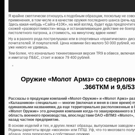
Я крайне скептически отношусь к подобным образцам, поскольку не сов
применения, в том числе и в качестве оружия последнего шанса (речь ид
Здесь какая-нибудь «Сайга-410К», на мой взгляд, будет куда предпочтит
схожей «разворотливости» мощь и останавливающее действие ее боеп
пистолетного патрона, а стоимость, на минуточку, вдвое ниже!
Ну а в разного рода пострелушках или в спортивных «практических» дис
почитателей. И покупателей. Цена новинки без малого 50 000 рублей, н
уже никого не удивишь.
Тем более, что изначально тюнингованная версия TR9 в обвесе, включа
и имитатор ПББС, стоит и вовсе 79 400 рублей.
Оружие «Молот Армз» со сверловк
.366ТКМ и 9,6/53
Рассказы о продукции компаний «Молот-Оружие» и «Молот Армз» ра
«Калашников» специально — многие (включая и меня в свое время) п
одинаковыми названиями, да еще территориально расположенные в В
«Молот Оружие» это дочерняя компания когда-то эвакуированного в 
область военного производства, впоследствии ОАО «ВПМЗ «Молот», 
назад частное предприятие.
В основе изделий и тех, и других лежат образцы, выпускаемые заводом
Родины раритеты вроде «мосинок» или ППШ. Уф, что-то многовато полу
абзаца, пора переходить к собственно оружию.