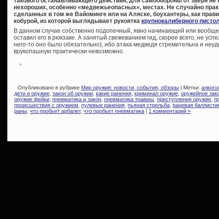
такового останавливающего действия, для самообороны от зверя не г
нехороших, особенно «медвежьеопасных», местах. Не случайно прак
сделанных в том же Вайоминге или на Аляске, боухантеры, как правил
кобурой, из которой выглядывает рукоятка
крупнокалиберного писто
В данном случае собственно подопечный, явно начинающий или вообще
оставил его в рюкзаке. А занятый свежеванием гид, скорее всего, не усп
него-то оно было обязательно), ибо атака медведя стремительна и неу
врукопашную практически невозможно.
Опубликовано в рубрике
Мир оружия: новости, события, обзоры
| Метки:
алкого
дети и оружие
,
закон об оружии
,
какие ранения
,
криминал оружие
,
оружейное зак
оружие фейки
,
пневматика и закон
,
пневматика травмы
,
преступления оружие
,
п
происшествия с оружием
,
пулевые ранения
,
пьяная стрельба
,
раневая баллисти
раны
,
что пробьет арбалет
,
что пробьет пневматика
|
1 комментарий »