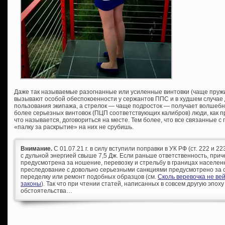
Даже так называемые разогнанные или усиленные винтовки (чаще пру
вызывают особой обеспокоенности у сержантов ППС и в худшем случае 
пользования экипажа, а стрелок — чаще подросток — получает волшебн
более серьезных винтовок (ПЦП соответствующих калибров) люди, как п
что называется, договориться на месте. Тем более, что все связанные 
«палку за раскрытие» на них не срубишь.
Внимание.
С 01.07.21 г. в силу вступили поправки в УК РФ (ст. 222 и 
с дульной энергией свыше 7,5 Дж. Если раньше ответственность, при
предусмотрена за ношение, перевозку и стрельбу в границах населен
преследование с довольно серьезными санкциями предусмотрено за с
переделку или ремонт подобных образцов (см.
Сколь веревочка не ве
законы
). Так что при чтении статей, написанных в совсем другую эпоху
обстоятельства…