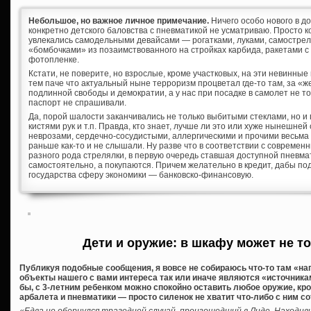
Небольшое, но важное личное примечание.
Ничего особо нового в д
конкретно детского баловства с пневматикой не усматриваю. Просто к
увлекались самодельными девайсами — рогатками, луками, самостре
«бомбочками» из позаимствованного на стройках карбида, ракетами с
фотопленке.
Кстати, не поверите, но взрослые, кроме участковых, на эти невинны
тем паче что актуальный ныне терроризм процветал где-то там, за «
подлинной свободы и демократии, а у нас при посадке в самолет не т
паспорт не спрашивали.
Да, порой шалости заканчивались не только выбитыми стеклами, но и
кистями рук и т.п. Правда, кто знает, лучше ли это или хуже нынешне
неврозами, сердечно-сосудистыми, аллергическими и прочими весьма
раньше как-то и не слышали. Ну разве что в соответствии с соврем
разного рода стрелялки, в первую очередь ставшая доступной пневма
самостоятельно, а покупаются. Причем желательно в кредит, дабы по
государства сферу экономики — банковско-финансовую.
Дети и оружие: в шкафу может не т
Публикуя подобные сообщения, я вовсе не собираюсь что-то там «нагн
объекты нашего с вами интереса так или иначе являются «источник
бы, с 3-летним ребенком можно спокойно оставить любое оружие, кр
арбалета и пневматики — просто силенок не хватит что-либо с ним с