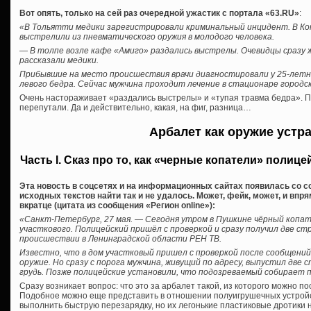
Вот опять, только на сей раз очередной ужастик с портала «63.RU»
:
«В Тольятти медики зарегистрировали криминальный инцидент. В К
выстрелили из пневматического оружия в молодого человека.
— В толпе возле кафе «Амиго» раздались выстрелы. Очевидцы сразу 
рассказали медики.
Прибывшие на место происшествия врачи диагностировали у 25-лет
левого бедра. Сейчас мужчина проходит лечение в стационаре городс
Очень настораживает «раздались выстрелы» и «тупая травма бедра». П
перепутали. Да и действительно, какая, на фиг, разница…
Арбалет как оружие устр
Часть I. Сказ про то, как «черные копатели» полиц
Эта новость в соцсетях и на информационных сайтах появилась со с
исходных текстов найти так и не удалось. Может, фейк, может, и впр
вкратце (цитата из сообщения «Регион online»):
«Санкт-Петербург, 27 мая. — Сегодня утром в Пушкине чёрный копа
участкового. Полицейский пришёл с проверкой и сразу получил две ст
происшествии в Ленинградской области РЕН ТВ.
Известно, что в дом участковый пришел с проверкой после сообщений
оружие. Но сразу с порога мужчина, живущий по адресу, выпустил две
грудь. Позже полицейские установили, что подозреваемый собирает 
Сразу возникает вопрос: что это за арбалет такой, из которого можно 
Подобное можно еще представить в отношении полуигрушечных устройс
выполнить быструю перезарядку, но их легонькие пластиковые дротики 