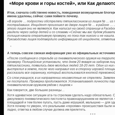
«Море крови и горы костей», или Как делают
Итак, сначала собственно новость, поведанная возмущенным блогер
имена удалены, сейчас сами поймете почему.
«В городе … подростки обстреляли пятиклассников из лицея № … из 
пострадавших. Инцидент произошел во дворе лицея № … в районе …. 
этого лицея они не являются. Как написал на своей странице в Facebo
увидели через забор детей и со словами «Сейчас мы вас будем убивать
полиция начала оперативную проверку, но пока так никого и не нашла.
Руководство лицея подтвердило информацию об инциденте, отметив
А теперь совсем свежая информация уже из официальных источнико
«После сообщения о стрельбе из пневматического оружия на террит
проверку. Полицейские установили, что днем 20 января за забором лиц
пятиклассники, появились двое молодых людей 18-20 лет. Один из ни
выстрелил в землю, после чего направил его в сторону игровой площа
рассказали все охраннику, который воспользовался кнопкой тревожной
Со слов учащихся, в их направлении неизвестные не стреляли. Заявл
не поступало. Проверка продолжается. Устанавливают личности пар
пневматическим оружием рядом с лицеем.»
Как говорится, две большие разницы…
Хотя адекватное ситуации ата-та стрелкам сделать надо обязательно. С
джоулевого пневматического пистолета правонарушением не является. 
площадкой и тем более пугать, пусть даже игрушкой, малышню — для з
Хотя почему-то уверен, что реальными «героями» происшествия были не
ладно, ответка в любом случае должна им прилететь.
* * *