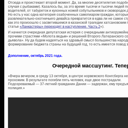
Отсюда и проистекает второй момент. Да, за многие десятилетия подобн
случая с рыбаками). Казалось бы, за это время тысячи и тысячи людей 
водителей, от табуреток и кухонных ножей собутыльников и сковородок 
Но есть у нас одна категория озабоченных самопиаром граждан, которые
развлекательно-охотничьего девайса превратится в едва ли не самое с
как это произошло с засветившемся в казанской трагедии хатсановским 
статье
«Ланкастеры» переходят в наступление. Часть 2
«).
И начнется очередная депутатская истерия с очередными антиоружей
прочими страстями «Молота ведьм» и решений Второго Латеранского со
дьявола». Ну да будем надеяться на здравый смысл большинства народн
формирование бюджета страны на будущий год, то есть имеется повод з
Дополнение, октябрь 2021 года.
Очередной массшутинг. Тепе
«Вчера вечером, в среду 13 октября, в центре норвежского Конгсберга н
прохожим. В результате погибли пять человек, еще двое пострадали.
Подозреваемый — 37-летний гражданин Дании — задержан, ему предъя
полиция.»