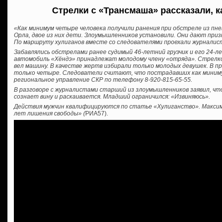
Стрелки с «Трансмаша» рассказали, 
«Как минимум четыре человека получили ранения при обстреле из пне
Орла, двое из них дети. Злоумышленников установили. Они дают при
По маршруту хулиганов вместе со следователями проехали журнали
Забавлялись обстрелами ранее судимый 46-летний грузчик и его 24-л
автомобиль «Хёндэ» принадлежат молодому члену «отряда». Стрел
вел машину. В качестве жертв избирали только молодых девушек. В 
только четыре. Следователи считают, что пострадавших как миниму
региональное управление СКР по телефону 8-920-815-65-55.
В разговоре с журналистами старший из злоумышленников заявил, чт
сознает вину и раскаивается. Младший ограничился: «Извиняюсь».
Действия мужчин квалифицируются по статье «Хулиганство». Максима
лет лишения свободы» (
РИА57).