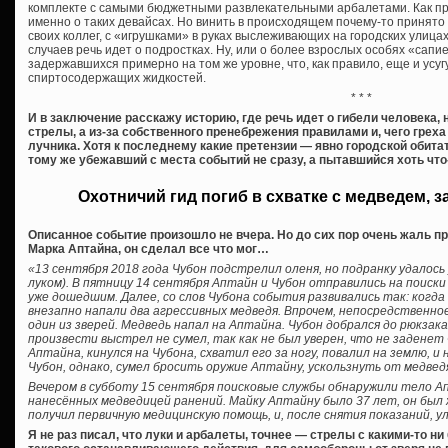
комплекте с самыми бюджетными развлекательными арбалетами. Как пра
именно о таких девайсах. Но винить в происходящем почему-то принято о
своих коллег, с «игрушками» в руках выслеживающих на городских улицах 
случаев речь идет о подростках. Ну, или о более взрослых особях «сап
задержавшихся примерно на том же уровне, что, как правило, еще и усу
спиртосодержащих жидкостей.
* * *
И в заключение расскажу историю, где речь идет о гибели человека,
стрелы, а из-за собственного пренебрежения правилами и, чего грех
лучника. Хотя к последнему какие претензии — явно городской обитат
тому же убежавший с места событий не сразу, а пытавшийся хоть чт
Охотничий гид погиб в схватке с медведем, 
Описанное событие произошло не вчера. Но до сих пор очень жаль п
Марка Аптайна, он сделал все что мог…
«13 сентября 2018 года Чубон подстрелил оленя, но подранку удалось
луком). В пятницу 14 сентября Аптайн и Чубон отправились на поиски 
уже дошедшим. Далее, со слов Чубона события развивались так: когда 
внезапно напали два агрессивных медведя. Впрочем, непосредственно
один из зверей. Медведь напал на Аптайна. Чубон добрался до рюкзака
произвести выстрел не сумел, так как не был уверен, что не заденет 
Аптайна, кинулся на Чубона, схватил его за ногу, повалил на землю, и 
Чубон, однако, сумел бросить оружие Аптайну, ускользнуть от медвед
Вечером в субботу 15 сентября поисковые службы обнаружили тело А
нанесённых медведицей ранений. Майку Аптайну было 37 лет, он был
получил первичную медицинскую помощь, и, после снятия показаний, у
Я не раз писал, что луки и арбалеты, точнее — стрелы с какими-то н