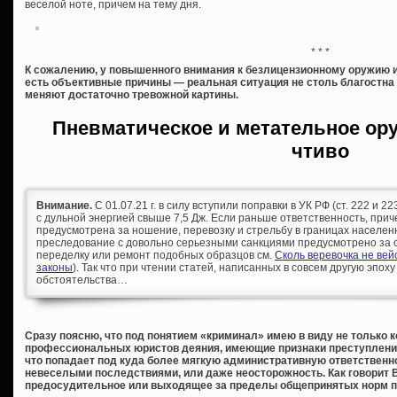
веселой ноте, причем на тему дня.
* * *
К сожалению, у повышенного внимания к безлицензионному оружию и
есть объективные причины — реальная ситуация не столь благостна
меняют достаточно тревожной картины.
Пневматическое и метательное ор
чтиво
Внимание.
С 01.07.21 г. в силу вступили поправки в УК РФ (ст. 222 и 
с дульной энергией свыше 7,5 Дж. Если раньше ответственность, при
предусмотрена за ношение, перевозку и стрельбу в границах населен
преследование с довольно серьезными санкциями предусмотрено за с
переделку или ремонт подобных образцов см.
Сколь веревочка не ве
законы
). Так что при чтении статей, написанных в совсем другую эпоху
обстоятельства…
Сразу поясню, что под понятием «криминал» имею в виду не только 
профессиональных юристов деяния, имеющие признаки преступления, 
что попадает под куда более мягкую административную ответственно
невеселыми последствиями, или даже неосторожность. Как говорит 
предосудительное или выходящее за пределы общепринятых норм п