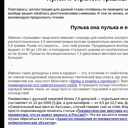
Повторюсь: иллюстрации для данной главы отобраны по принципу н
вообще решил обойтись рентгеновскими снимками. И тем не менее, 
рекомендую продолжать чтение.
Пулька она пулька и е
Именно «пульками» чаще всего именуют снаряды для наиболее распрос
распространенные 4,5-миллиметровые кусочки сравнительно мягкого свин
0,8 грамма. Разве что скорость… она тоже разная. Продающиеся вообщ
выдают от 90 до 120 м/с, и попадание стального шарика из газобаллон
но не более. Пульки из безлицензионных 7,5-джоулевых винтовок на сво
большее:
Именно такие допущены к игре в хардбол — это, в отличие от пейнтбола
не совсем поощряемый законом военно-тактический вид спорта, где участ
пневматики (см. наш пост ВКонтакте «
Мифы и правда о хардболе
«). Вер
приверженцев сего замечательного хобби
. В принципе пулька способна
одеждой мягкие ткани, но чаще просто застревает под кожей и достаточн
последствий.
Пневматика с дульной энергией более 7,5 джоулей — отдельная песня
составляет от 12 до 1000 (!) Дж, а для калибров — от 4,5 до 12,7 мм. 
«Смертельный выстрел из Хатсана», случай говорит сам за себя. Впр
просто порекомендую почитать статьи «
Пневматические винтовки дл
пневматика: что ее может ожидать в России?
«. Что же касается конк
лучше обратиться к статье «
Характер поражения из пневматического
небиологических объектов
«.