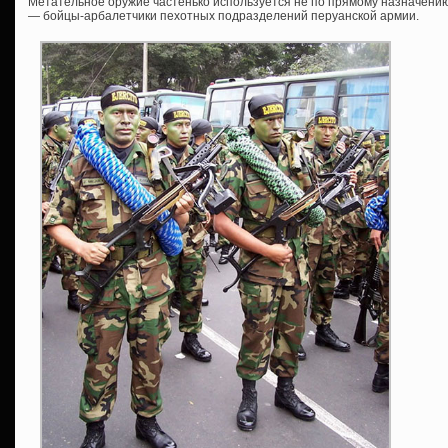
Метательное оружие частенько используется не по прямому назначению,
— бойцы-арбалетчики пехотных подразделений перуанской армии.