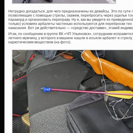
Нетрудно догадаться, для чего предназначены их девайсы. Это по сути л
позволяющие с помощью стрелы, скажем, перебросить через ущелье тон
паракорд и организовать переправу. Ну и, как вы увидите из приведенн
только) условиях арбалеты частенько используются для переброски тех
наказания. Вот уж действительно — «средство доставки», этакий индивид
Итак, по сообщению в группе ВК «ЧП Ульяновск», сотрудники исправит
летнего мужчину, у которого в машине нашли и изъяли арбалет и стрелу.
наркотическим веществом (на фото).