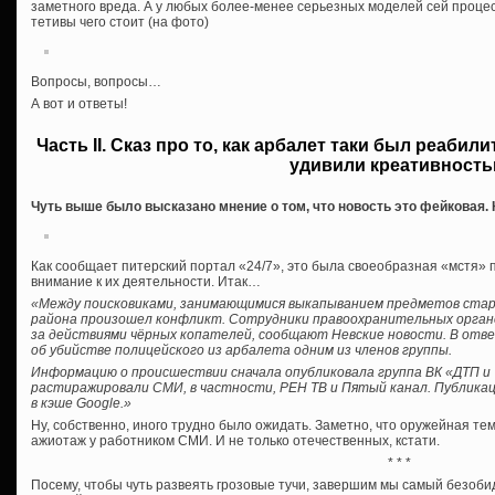
заметного вреда. А у любых более-менее серьезных моделей сей процес
тетивы чего стоит (на фото)
Вопросы, вопросы…
А вот и ответы!
Часть II. Сказ про то, как арбалет таки был реаби
удивили креативност
Чуть выше было высказано мнение о том, что новость это фейковая. К
Как сообщает питерский портал «24/7», это была своеобразная «мстя» 
внимание к их деятельности. Итак…
«Между поисковиками, занимающимися выкапыванием предметов стар
района произошел конфликт. Сотрудники правоохранительных орган
за действиями чёрных копателей, сообщают Невские новости. В отве
об убийстве полицейского из арбалета одним из членов группы.
Информацию о происшествии сначала опубликовала группа ВК «ДТП и 
растиражировали СМИ, в частности, РЕН ТВ и Пятый канал. Публикац
в кэше Google.»
Ну, собственно, иного трудно было ожидать. Заметно, что оружейная т
ажиотаж у работником СМИ. И не только отечественных, кстати.
* * *
Посему, чтобы чуть развеять грозовые тучи, завершим мы самый безоби