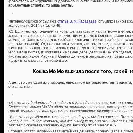
фото столь же игрушечных дротиков, ибо это именно они, а не при
арбалетные стрелы, то бишь болты.
Интересующихся отсылаю к
статье В. М. Караваева
, опубликованной в 
экспертиза». 2014;57(1): 45-46.
P.S. Если честно, поначалу не хотел делать ссылку на статью — а ну ка
элемента в лице отдельных, видимо, ничем, кроме внедрения духовности
можно), не занятых народных избранников или таких же озабоченных 
(непонятно какой). Однако считал и считаю, что тем, кто видел смерть то
компьютерных шутерах, не мешало бы время от времени демонстрироват
героически выглядит костлявая на самом деле, детишки! Как это сделал, 
писательских дуэт Марины и Сергея Дяченко в рассказе с не предвещ
и дури в головах станет поменьше.
Кошка Мо Мо выжила после того, как её ч
А вот это уже один из эпизодов, описанием которых пестрят соцсет
сокращаться.
«Кошке понадобилась одна из девяти жизней после того, как она пере
Счастливая кошка Мо Мо идет на поправку после того, как стрела от
Новой Зеландии начали проводить расследование шокирующего инцид
“У кошки поврежден нос и глазница, но ей чрезвычайно повезло. Выта
болезненно, но кот молодец, она все выдержала, она очень смелая. Се
заживет”, сказал ветеринар-хирург доктор Джонатан Брэй.»
Стрелка, кстати, алюминиевая китайская дешевка, продающаяся в любо