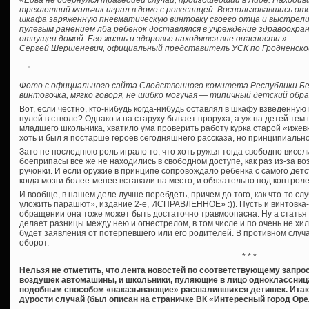
«Едва не обернулся трагедией случай, произошедший в Лиде. Находив
трехлетний мальчик играл в доме с ровесницей. Воспользовавшись отс
шкафа заряженную пневматическую винтовку своего отца и выстрелил
пулевым ранением лба ребенок доставлялся в учреждение здравоохран
отпущен домой. Его жизнь и здоровье находятся вне опасности.»
Сергей Шершеневич, официальный представитель УСК по Гродненско
Фото с официального сайта Следственного комитета Республики Бе
винтовочка, мягко говоря, не шибко могучая — типичный детский обра
Вот, если честно, кто-нибудь когда-нибудь оставлял в шкафу взведенну
пулей в стволе? Однако и на старуху бывает проруха, а уж на детей тем
младшего школьника, хватило ума проверить работу курка старой «ижевк
хоть и был я постарше героев сегодняшнего рассказа, но принципиально
Зато не последнюю роль играло то, что хоть ружья тогда свободно висел
боеприпасы все же не находились в свободном доступе, как раз из-за 
ручонки. И если оружие в принципе сопровождало ребенка с самого детс
когда мозги более-менее вставали на место, и обязательно под контрол
И вообще, в нашем деле лучше перебдеть, причем до того, как что-то сл
уложить парашют», издание 2-е, ИСПРАВЛЕННОЕ» :)). Пусть и винтовка
обращении она тоже может быть достаточно травмоопасна. Ну а стать
делает разницы между нею и огнестрелом, в том числе и по очень не хи
будет заявления от потерпевшего или его родителей. В противном слу
оборот.
* * *
Нельзя не отметить, что лента новостей по соответствующему запрос
воздушек автомашины, и школьники, пуляющие в лицо одноклассница
подобным способом «наказывающие» расшалившихся детишек. Итак 
дурости случай (был описан на страничке ВК «Интересный город Орел