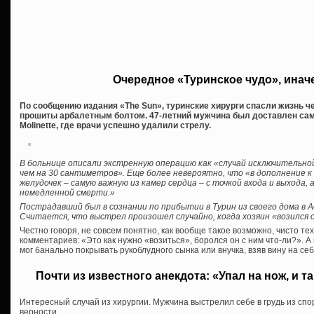
Очередное «Туринское чудо», инач
По сообщению издания «The Sun», туринские хирурги спасли жизнь чел
прошиты арбалетным болтом. 47-летний мужчина был доставлен сам
Molinette, где врачи успешно удалили стрелу.
В больнице описали экстренную операцию как «случай исключительно
чем на 30 сантиметров». Еще более невероятно, что «в дополнение к
желудочек – самую важную из камер сердца – с точкой входа и выхода, 
немедленной смерти.»
Пострадавший был в сознании по прибытии в Турин из своего дома в 
Считается, что выстрел произошел случайно, когда хозяин «возился 
Честно говоря, не совсем понятно, как вообще такое возможно, чисто тех
комментариев: «Это как нужно «возиться», боролся он с ним что-ли?». 
мог банально покрывать рукоблудного сынка или внучка, взяв вину на себ
Почти из известного анекдота: «Упал на нож, и та
Интересный случай из хирургии. Мужчина выстрелил себе в грудь из спо
верности.