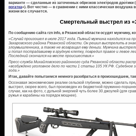
варианте — сделанные из заточенных обрезков электродов дротики (
рогатка
«). Вот честно — в сравнении с ними классическая воздушка в
жизни все случается.
Смертельный выстрел из «
По сообщению сайта rzn info, в Рязанской области осудят мужчину, к
«Случай произошел в июле 2017 года. Пьяный мужчина находился на пр
Захаровского района Рязанской области. Он решил выстрелить в зна
злоумышленника, а также не возвращал ему деньги. Мужчина выстре
и попал пострадавшему в грудную клетку, повредил правое и левое ле
Последний скончался на месте происшествия.»
Пресс-служба Михайловского районного суда Рязанской области расп
«возбуждено уголовное дело по части 1 статьи 105 УК РФ. Судебное 
года.»
Итак, давайте попытаемся немного разобраться в произошедшем, так
Осознавая экономические реалии сельской глубинки, можно сделать пре
выстрел, скорее всего, был произведен из бюджетной пружинно-поршнев
случае, как на фото, с дульной энергией чуть более 30 джоулей (для ср
ружья и карабины на порядок мощнее).