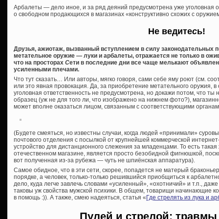
Арбалеты — дело иное, и за ряд деяний предусмотрена уже уголовная о
о свободном продающихся в магазинах «конструктивно схожих с оружие
Не ведите
с
ь!
Друзья, ажиотаж, вызванный в
с
туплением в
с
илу законодательных п
метательное оружие — луки и арбалеты, отражает
с
я не только в ож
что на про
с
торах
С
ети в по
с
ледние дни все чаще мелькают объявлен
усиленными плечами.
Что тут сказать… Или авторы, мягко говоря, сами себе яму роют (см. соо
или это явная провокация. Да, за приобретение метательного оружия, в
уголовная ответственность не предусмотрена, но докажи потом, что ты 
образец (уж не для того ли, что изображено на нижнем фото?), магазинн
может вполне оказаться лицом, связанным с соответствующими органам
(Будете смеяться, но известны случаи, когда людей «принимали» суров
почтового отделения с посылкой от крупнейшей коммерческой интернет
устройство для дистанционного слежения за младенцами. То есть такая
отечественном магазине, является просто безобидной фигнюшкой, поск
вот полученная из-за рубежа — чуть не шпиёнская аппаратура).
Самое обидное, что в эти сети, скорее, попадется не матерый браконьер,
порядке, а человек, только-только решившийся приобщиться к арбалетно
дело, куда легче завлечь словами «усиленный», «охотничий» и т.п., даже
таковы уж свойства мужской психики. В общем, товарищи начинающие ко
в помощь :)). А также, смею надеяться, статья «
Где стрелять из лука и а
Пулей и стрелой: травмы