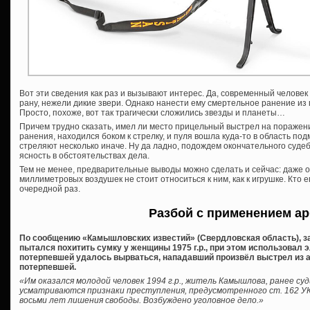
Вот эти сведения как раз и вызывают интерес. Да, современный человек
рану, нежели дикие звери. Однако нанести ему смертельное ранение из
Просто, похоже, вот так трагически сложились звезды и планеты…
Причем трудно сказать, имел ли место прицельный выстрел на поражен
ранения, находился боком к стрелку, и пуля вошла куда-то в область п
стреляют несколько иначе. Ну да ладно, подождем окончательного суде
ясность в обстоятельствах дела.
Тем не менее, предварительные выводы можно сделать и сейчас: даже 
миллиметровых воздушек не стоит относиться к ним, как к игрушке. Кто ег
очередной раз.
Разбой с применением ар
По сообщению «Камышловских известий» (Свердловская область), за
пытался похитить сумку у женщины 1975 г.р., при этом использовал э
потерпевшей удалось вырваться, нападавший произвёл выстрел из а
потерпевшей.
«Им оказался молодой человек 1994 г.р., житель Камышлова, ранее с
усматриваются признаки преступления, предусмотренного ст. 162 УК 
восьми лет лишения свободы. Возбуждено уголовное дело.»