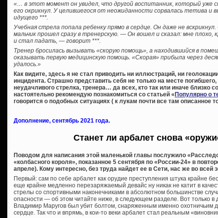
«… в этот момент он увидел, что другой воспитанник, который уже с
его окрикнул. У целившегося от неожиданности сорвалась тетива и в
идущего ***.
Учебная стрела попала ребенку прямо в сердце. Он даже не вскрикнул.
мальчик прошел сразу в тренерскую. — Он вошел и сказал: мне плохо, к
и стал падать, — говорит ***.
Тренер бросилась вызывать «скорую помощь», а находившийся в пом
оказывать первую медицинскую помощь. «Скорая» прибыла через деся
удалось.»
Как видите, здесь я не стал приводить ни иллюстраций, ни геолокаци
инцидента. Страшно представить себя не только на месте погибшего, 
неудачливого стрелка, тренера… да всех, кто так или иначе близко 
настоятельно рекомендую познакомиться со статьей «
Популярно о т
говорится о подобных ситуациях ( к лукам почти все там описанное т
Дополнение, сентябрь 2021 года.
Станет ли арбалет снова «оруж
Поводом для написания этой маленькой главы послужило «Расследо
«колбасного короля», показанное 5 сентября по «России-24» в повто
апреле). Кому интересно, без труда найдет ее в Сети, нас же во всей
Первый: сам по себе арбалет как орудие преступления штука крайне бе
еще крайне медленно перезаряжаемый девайс ну никак не катит в качест
стрелы со спортивными наконечниками в абсолютном большинстве случ
опасности — об этом читайте ниже, в следующем разделе. Вот только в
Владимир Маругов был убит болтом, снаряженным именно охотничьим д
сердце. Так что и впрямь, в кои-то веки арбалет стал реальным «виновни