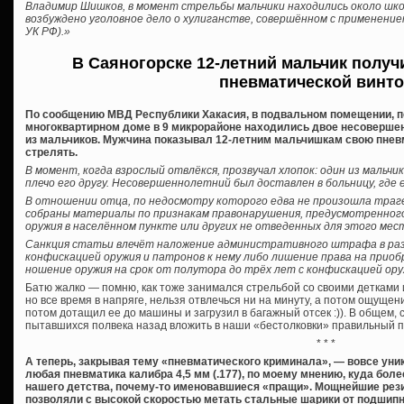
Владимир Шишков, в момент стрельбы мальчики находились около шк
возбуждено уголовное дело о хулиганстве, совершённом с применение
УК РФ).»
В Саяногорске 12-летний мальчик получ
пневматической винт
По сообщению МВД Республики Хакасия, в подвальном помещении, п
многоквартирном доме в 9 микрорайоне находились двое несоверше
из мальчиков. Мужчина показывал 12-летним мальчишкам свою пневм
стрелять.
В момент, когда взрослый отвлёкся, прозвучал хлопок: один из мальчи
плечо его другу. Несовершеннолетний был доставлен в больницу, где 
В отношении отца, по недосмотру которого едва не произошла траге
собраны материалы по признакам правонарушения, предусмотренного 
оружия в населённом пункте или других не отведенных для этого мес
Санкция статьи влечёт наложение административного штрафа в разм
конфискацией оружия и патронов к нему либо лишение права на приоб
ношение оружия на срок от полутора до трёх лет с конфискацией оруж
Батю жалко — помню, как тоже занимался стрельбой со своими детками 
но все время в напряге, нельзя отвлечься ни на минуту, а потом ощущени
потом дотащил ее до машины и загрузил в багажный отсек :)). В общем, 
пытавшихся полвека назад вложить в наши «бестолковки» правильный 
* * *
А теперь, закрывая тему «пневматического криминала», — вовсе уни
любая пневматика калибра 4,5 мм (.177), по моему мнению, куда бол
нашего детства, почему-то именовавшиеся «пращи». Мощнейшие рези
позволяли с высокой скоростью метать стальные шарики от подшипн