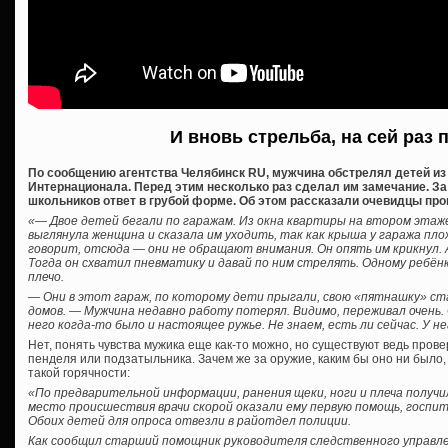
И вновь стрельба, на сей раз 
По сообщению агентства Челябинск RU, мужчина обстрелял детей из п
Интернационала. Перед этим несколько раз сделал им замечание. За
школьников ответ в грубой форме. Об этом рассказали очевидцы пр
«— Двое детей бегали по гаражам. Из окна квартиры на втором этаже
выглянула женщина и сказала им уходить, так как крыша у гаража пло
говорит, отсюда — они не обращают внимания. Он опять им крикнул. 
Тогда он схватил пневматику и давай по ним стрелять. Одному ребёнк
плечо.
— Они в этот гараж, по которому дети прыгали, свою «пятнашку» с
домов. — Мужчина недавно работу потерял. Видимо, переживал очень
него когда-то было и настоящее ружье. Не знаем, есть ли сейчас. У н
Нет, понять чувства мужика еще как-то можно, но существуют ведь про
пенделя или подзатыльника. Зачем же за оружие, каким бы оно ни было,
такой горячности:
«По предварительной информации, ранения щеки, ноги и плеча получи
место происшествия врачи скорой оказали ему первую помощь, госпит
Обоих детей для опроса отвезли в райотдел полиции.
Как сообщил старший помощник руководителя следственного управле