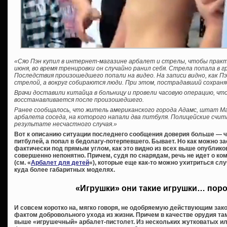
«Сяо Пэн купил в интернет-магазине арбалет и стрелы, чтобы практи
июня, во время тренировки он случайно ранил себя. Стрела попала в 
Последствия произошедшего попали на видео. На записи видно, как Пэ
стрелой, а вокруг собираются люди. При этом, пострадавший сохран
Врачи доставили китайца в больницу и провели часовую операцию, ч
восстанавливается после произошедшего.
Ранее сообщалось, что житель американского города Адамс, штат Ма
арбалета соседа, на которого напали два питбуля. Полицейские счит
результате несчастного случая.»
Вот к описанию ситуации последнего сообщения доверия больше — 
питбулей, а попал в бедолагу-потерпевшего. Бывает. Но как можно з
фактически под прямым углом, как это видно из всех выше опублико
совершенно непонятно. Причем, судя по снарядам, речь не идет о ко
(см. «
Арбалет для детей
«), которые еще как-то можно ухитриться слу
куда более габаритных моделях.
«Игрушки» они такие игрушки… пор
И совсем коротко на, мягко говоря, не одобряемую действующим зак
фактом добровольного ухода из жизни. Причем в качестве орудия т
выше «игрушечный» арбалет-пистолет. Из нескольких жутковатых 