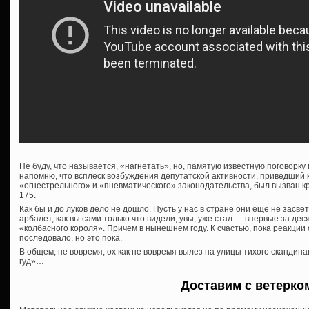
Не буду, что называется, «нагнетать», но, памятую известную поговорку
напомню, что всплеск возбуждения депутатской активности, приведший 
«огнестрельного» и «пневматического» законодательства, был вызван 
175.
Как бы и до луков дело не дошло. Пусть у нас в стране они еще не засве
арбалет, как вы сами только что видели, увы, уже стал — впервые за де
«колбасного короля». Причем в нынешнем году. К счастью, пока реакции
последовало, но это пока.
В общем, не вовремя, ох как не вовремя вылез на улицы тихого скандина
гуд»…
Доставим с ветерко