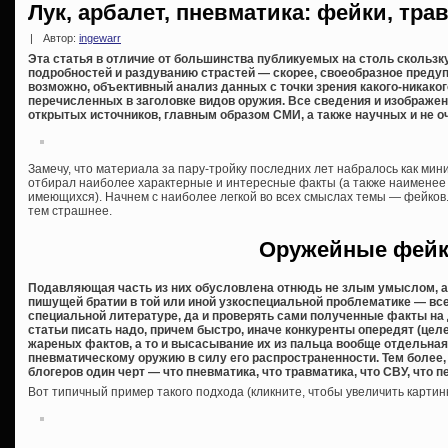
Лук, арбалет, пневматика: фейки, тр
|
Автор:
ingewarr
Эта статья в отличие от большинства публикуемых на столь скольз
подробностей и раздуванию страстей — скорее, своеобразное преду
возможно, объективный анализ данных с точки зрения какого-никаког
перечисленных в заголовке видов оружия. Все сведения и изображен
открытых источников, главным образом СМИ, а также научных и не оч
Замечу, что материала за пару-тройку последних лет набралось как мин
отбирал наиболее характерные и интересные факты (а также наименее
имеющихся). Начнем с наиболее легкой во всех смыслах темы — фейков. 
тем страшнее.
Оружейные фей
Подавляющая часть из них обусловлена отнюдь не злым умыслом, 
пишущей братии в той или иной узкоспециальной проблематике — все
специальной литературе, да и проверять сами полученные факты на 
статьи писать надо, причем быстро, иначе конкуренты опередят (це
жареных фактов, а то и высасывание их из пальца вообще отдельная
пневматическому оружию в силу его распространенности. Тем более,
блогеров один черт — что пневматика, что травматика, что СВУ, что 
Вот типичный пример такого подхода (кликните, чтобы увеличить картинк