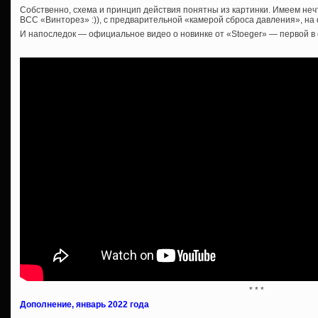
Собственно, схема и принцип действия понятны из картинки. Имеем неч
ВСС «Винторез» :)), с предварительной «камерой сброса давления», на
И напоследок — официальное видео о новинке от «Stoeger» — первой в 
* * *
Дополнение, январь 2022 года