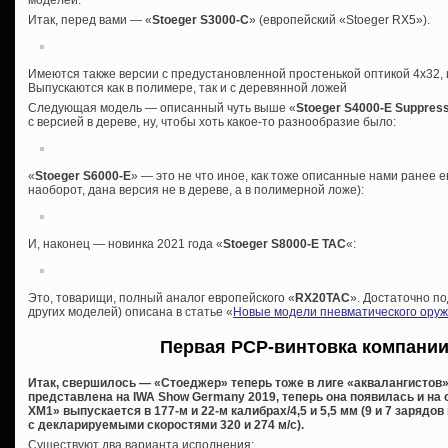
моделей.
Итак, перед вами — «
Stoeger S3000-C
» (европейский «Stoeger RX5»).
Имеются также версии с предустановленной простенькой оптикой 4х32
Выпускаются как в полимере, так и с деревянной ложей
Следующая модель — описанный чуть выше «
Stoeger S4000-E Suppres
с версией в дереве, ну, чтобы хоть какое-то разнообразие было:
«
Stoeger S6000-E
» — это не что иное, как тоже описанные нами ранее е
наоборот, дана версия не в дереве, а в полимерной ложе):
И, наконец — новинка 2021 года «
Stoeger S8000-E TAC
«:
Это, товарищи, полный аналог европейского «
RX20TAC
». Достаточно по
других моделей) описана в статье «
Новые модели пневматического оружи
Первая PCP-винтовка компани
Итак, свершилось — «Стоеджер» теперь тоже в лиге «аквалангистов»
представлена на IWA Show Germany 2019, теперь она появилась и на
XM1» выпускается в 177-м и 22-м калибрах/4,5 и 5,5 мм (9 и 7 зарядо
с декларируемыми скоростями 320 и 274 м/с).
Существуют два варианта исполнения: