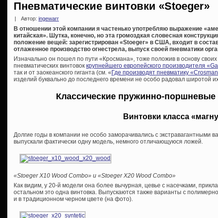
Пневматические винтовки «Stoeger»
|
Автор:
ingewarr
В отношении этой компании я частенько употребляю выражение «аме
китайская». Шутка, конечно, но эта громоздкая словесная конструкц
положение вещей: зарегистрирован «Stoeger» в США, входит в состав
отлаженное производство огнестрела, выпуск своей пневматики орга
Изначально он пошел по пути «Кросмана», тоже положив в основу свои
пневматических винтовок
крупнейшего европейского производителя «G
так и от заокеанского гиганта (см. «
Где производят пневматику «Crosma
изделий буквально до последнего времени не особо радовал широтой и
Классические пружинно-поршневые 
Винтовки класса «магн
Долгие годы в компании не особо заморачивались с экстравагантными 
выпускали фактически одну модель, немного отличающуюся ложей.
«Stoeger X10 Wood Combo» и «Stoeger X20 Wood Combo»
Как видим, у 20-й модели она более вычурная, цевье с насечками, прик
остальном это одна винтовка. Выпускаются также варианты с полимерной
и в традиционном черном цвете (на фото).