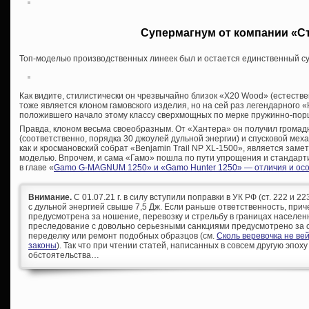
Супермагнум от компании «С
Топ-моделью производственных линеек был и остается единственный с
Как видите, стилистически он чрезвычайно близок «Х20 Wood» (естестве
тоже является клоном гамовского изделия, но на сей раз легендарного «
положившего начало этому классу сверхмощных по мерке пружинно-пор
Правда, клоном весьма своеобразным. От «Хантера» он получил грома
(соответственно, порядка 30 джоулей дульной энергии) и спусковой меха
как и кросмановский собрат «Benjamin Trail NP XL-1500», является зам
моделью. Впрочем, и сама «Гамо» пошла по пути упрощения и стандарти
в главе «
Gamo G-MAGNUM 1250» и «Gamo Hunter 1250» — отличия и ос
Внимание.
С 01.07.21 г. в силу вступили поправки в УК РФ (ст. 222 и 
с дульной энергией свыше 7,5 Дж. Если раньше ответственность, при
предусмотрена за ношение, перевозку и стрельбу в границах населен
преследование с довольно серьезными санкциями предусмотрено за с
переделку или ремонт подобных образцов (см.
Сколь веревочка не ве
законы
). Так что при чтении статей, написанных в совсем другую эпоху
обстоятельства…