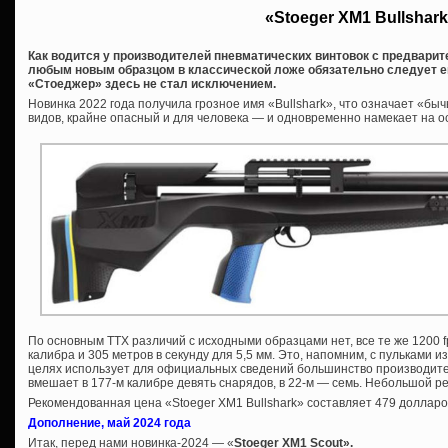
«Stoeger XM1 Bullshar
Как водится у производителей пневматических винтовок с предварит
любым новым образцом в классической ложе обязательно следует ег
«Стоеджер» здесь не стал исключением.
Новинка 2022 года получила грозное имя «Bullshark», что означает «бы
видов, крайне опасный и для человека — и одновременно намекает на о
По основным ТТХ различий с исходными образцами нет, все те же 1200 fp
калибра и 305 метров в секунду для 5,5 мм. Это, напомним, с пульками и
целях использует для официальных сведений большинство производит
вмешает в 177-м калибре девять снарядов, в 22-м — семь. Небольшой ре
Рекомендованная цена «Stoeger XM1 Bullshark» составляет 479 долларо
Дополнение, май 2024 года
Итак, перед нами новинка-2024 — «
Stoeger XM1 Scout».