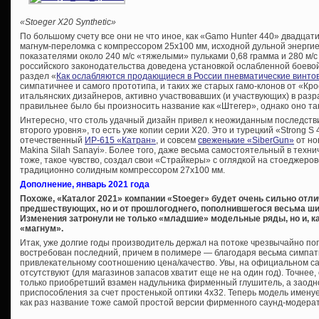
«
Stoeger
X20 S
ynthetic»
По большому счету все они не что иное, как «Gamo Hunter 440» двадцати
магнум-переломка с компрессором 25х100 мм, исходной дульной энерги
показателями около 240 м/с «тяжелыми» пульками 0,68 грамма и 280 м/
российского законодательства доведена установкой ослабленной боевой
раздел «
Как ослабляются продающиеся в России пневматические винто
симпатичнее и самого прототипа, и таких же старых гамо-клонов от «Кр
итальянских дизайнеров, активно участвовавших (и участвующих) в раз
правильнее было бы произносить название как «Штегер», однако оно так
Интересно, что столь удачный дизайн привел к неожиданным последстви
второго уровня», то есть уже копии серии Х20. Это и турецкий «Strong S 
отечественный
ИР-615 «Катран»
, и совсем
свеженькие «SiberGun»
от но
Makina Silah Sanayi». Более того, даже весьма самостоятельный в техн
тоже, такое чувство, создал свои «Страйкеры» с оглядкой на стоеджеро
традиционно солидным компрессором 27х100 мм.
Дополнение, январь 2021 года
Похоже, «Каталог 2021» компании «Stoeger» будет очень сильно отли
предшествующих, но и от прошлогоднего, пополнившегося весьма ш
Изменения затронули не только «младшие» модельные ряды, но и, ка
«магнум».
Итак, уже долгие годы производитель держал на потоке чрезвычайно п
востребован последний, причем в полимере — благодаря весьма симпат
привлекательному соотношению цена/качество. Увы, на официальном с
отсутствуют (для магазинов запасов хватит еще не на один год). Точнее,
только приобретший взамен надульника фирменный глушитель, а заод
приспособления за счет простенькой оптики 4х32. Теперь модель имену
как раз название тоже самой простой версии фирменного саунд-модера