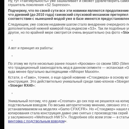
Ну, тут «тактикульность» уже зашкаливает и сможет удовлетворить само
глушитель поколения «S2 Supressor».
Подчеркну, что по своей сути все эти новинки являются продолжение
что древний (до 2010 года) гамовский спусковой механизм претерпел 
соответствии с нынешней модой уже в базе имеются предустановле
Следующим, уже совсем недавним шагом стало внедрение очередного п
дополнительной нижней камерой под индексом «S3». Так ли подобные 
другое, но по крайней мере смотрится очень внушительно (на фото «
Sto
А вот и принцип их работы:
По этому же пути несколько ранее пошел «Кросман» со своим SBD (Silenci
что традиционный законодатель мод в данном сегменте — испанская «G
куда менее брутально выглядящими «Whisper Maxxim».
Кстати, о «Гамо», точнее, о еще одной новинке «Стоеджера» в основу к
конструкция. Это действительно уникальный среди гамо-клонов «Stoeger
«
Stoeger RX40
«:
Уникальный потому, что даже «Crosman» до сих пор не решился на копи
подствольным взводом. По весьма авторитетному мнению, связано это
устанавливаемом на моделях «Gamo CFX/CFR». Но «Стоеджер» нашел 
копирования стала конструкция давно уже снятых с производства серий
у заслуженного «Weihrauch HW 57». Подробнее обо всем этом — в стать
винтовка с подствольным взводом
«.