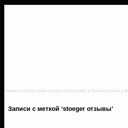
Главная
Выбор оружия
Охота
Карта сайта
Полезные ссылки
В
Записи с меткой ‘stoeger отзывы’