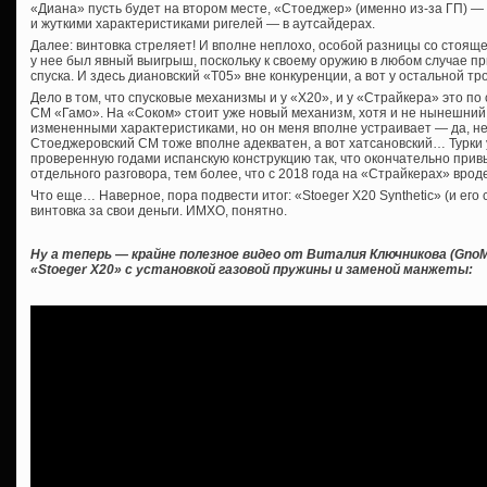
«Диана» пусть будет на втором месте, «Стоеджер» (именно из-за ГП) —
и жуткими характеристиками ригелей — в аутсайдерах.
Далее: винтовка стреляет! И вполне неплохо, особой разницы со стояще
у нее был явный выигрыш, поскольку к своему оружию в любом случае п
спуска. И здесь диановский «Т05» вне конкуренции, а вот у остальной т
Дело в том, что спусковые механизмы и у «Х20», и у «Страйкера» это по с
СМ «Гамо». На «Соком» стоит уже новый механизм, хотя и не нынешний
измененными характеристиками, но он меня вполне устраивает — да, не 
Стоеджеровский СМ тоже вполне адекватен, а вот хатсановский… Турки
проверенную годами испанскую конструкцию так, что окончательно привык
отдельного разговора, тем более, что с 2018 года на «Страйкерах» вро
Что еще… Наверное, пора подвести итог: «Stoeger X20 Synthetic» (и его
винтовка за свои деньги. ИМХО, понятно.
Ну а теперь — крайне полезное видео от Виталия Ключникова (GnoM
«Stoeger X20» с установкой газовой пружины и заменой манжеты: