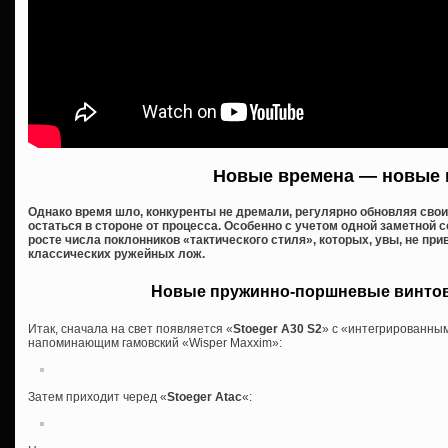
Новые времена — новые 
Однако время шло, конкуренты не дремали, регулярно обновляя сво
остаться в стороне от процесса. Особенно с учетом одной заметной 
росте числа поклонников «тактического стиля», которых, увы, не п
классических ружейных лож.
Новые пружинно-поршневые винтов
Итак, сначала на свет появляется «
Stoeger A30 S2
» с «интегрированным
напоминающим гамовский «Wisper Maxxim»:
Затем приходит черед «
Stoeger Atac
«: