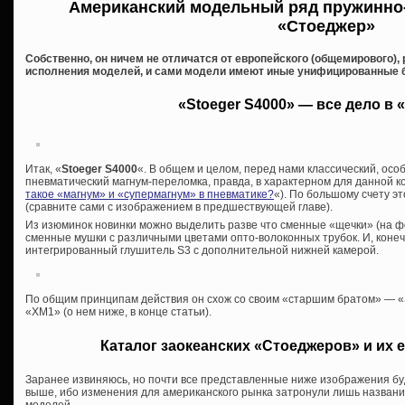
Американский модельный ряд пружинно
«Стоеджер»
Собственно, он ничем не отличатся от европейского (общемирового),
исполнения моделей, и сами модели имеют иные унифицированные 
«Stoeger S4000» — все дело в 
Итак, «
Stoeger S4000
«. В общем и целом, перед нами классический, ос
пневматический магнум-переломка, правда, в характерном для данной к
такое «магнум» и «супермагнум» в пневматике?
«). По большому счету э
(сравните сами с изображением в предшествующей главе).
Из изюминок новинки можно выделить разве что сменные «щечки» (на фо
сменные мушки с различными цветами опто-волоконных трубок. И, конечн
интегрированный глушитель S3 с дополнительной нижней камерой.
По общим принципам действия он схож со своим «старшим братом» — «
«XM1» (о нем ниже, в конце статьи).
Каталог заокеанских «Стоеджеров» и их 
Заранее извиняюсь, но почти все представленные ниже изображения бу
выше, ибо изменения для американского рынка затронули лишь названия,