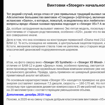
Винтовки «Stoeger» начально
Тот редкий случай, когда отказ от уже привычных традиций вызвал з
Абсолютное большинство винтовок «Стоеджер» («Штёгер»), включая
испанских «Gamo», о которых, пожалуй, осведомлены все любители 
вопросы вроде «Какая газовая пружина подходит к «Stoeger Х5»? А во
Да, особые затруднения вызывает именно Экс-пятая модель, поскольку 
неотличима от старших родственников, особенно «Х20», разве что по ма
все совершенно иначе.
Дело в том, что она основана на конструкции германской «Diana mod 21/2
BAM-12. То есть оснащена не нижним, а центральным зацепом поршня, 
Кстати, механизм запирания ствола тоже не ригелем, как у старших мод
классический диановский подпружиненным шариком.
Итак, на фото сверху вниз «
Stoeger X5 Synthetic
» и «
Stoeger X5 Wood
«.
отличие от БАМ-12 и даже «Дианы» ложа, особенно приклад, смотрится
всем производственным оружейным линейкам компании влияние уже н
итальянского дизайна. Правда, здесь применен не шикарный диановский
примитивный аналог китайского.
По основным характеристикам «Stoeger X5» находится примерно на уро
энергия составляет законные 7,5 джоуля, скорость — 160-170 м/с. Но пот
поскольку при одинаковом диаметре компрессора в 25 мм рабочий ход п
на 20 миллиметров с соответствующим уменьшением объема.
Дополнение, декабрь 2019 года
Похоже, в 2020-м на смену старым добрым классическим винтовкам «Х5»