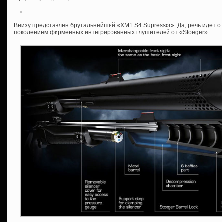
Внизу представлен брутальнейший «XM1 S4 Supressor». Да, речь идет 
поколением фирменных интегрированных глушителей от «Stoeger»: