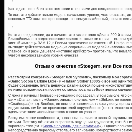
Как видите, его облик в соответствии с веяниями дня сегодняшнего пере
То есть это действительно модель начального уровня, можно сказать, дет
основным ТТХ заметно превосходит совсем уж слабенький, но зато весь 
Кстати, по идеологии, да и начинке, это как раз клон «Диан» 200-й серии
Ближайшими его родственниками являются такие же копии — старая доб
чистый «китаец» BAM-12, в России практически не известный. На фоне 
выглядит действительно модно (из современных моделей аналогами выс
главное, он в разы дешевле «истинно арийского» прототипа, что немало
учетом несопоставимого уровня качества.
Отзыв о качестве «Stoeger», или Все по
Рассмотрим конкретно «Stoeger X20 Synthetic», поскольку мои соратн
«
Gamo
Socom Carbine Luxe» и «Hatsan Striker 1000S») все как один т
будет сравнение, пусть девайсы различаются по цене и конструктиву.
не имел возможности, посему остановлюсь на субъективных ощущен
С ложа и начнем. Полимер неожиданно порадовал. В том смысле, что он 
как у «Diana», так и у «Gamo», однако получше, чем у «Striker», не говоря
«Снайпера») и т.д. Вообще, он немного напоминает ложи у популярных
индустриальном Китае производителей «оружейного» (хе-хе) пластика н
здесь сочетание «цена/качество» вполне на уровне.
Взвод имел свои особенности, вызванные наличием газовой пружины, ко
витыми. Поэтому объективно сравнить ощущения трудновато, хотя бы и
характеристик (см. «
Боевые пружины для пневматики
«). Однако попыта
непосредственно перелому ствола, его запиранию, комфортности самог