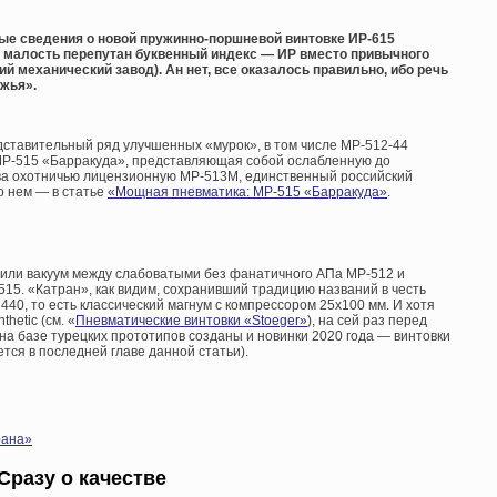
ые сведения о новой пружинно-поршневой винтовке ИР-615
о малость перепутан буквенный индекс — ИР вместо привычного
кий механический завод). Ан нет, все оказалось правильно, ибо речь
ужья».
дставительный ряд улучшенных «мурок», в том числе МР-512-44
 МР-515 «Барракуда», представляющая собой ослабленную до
ва охотничью лицензионную МР-513М, единственный российский
о нем — в статье
«Мощная пневматика: МР-515 «Барракуда»
.
нили вакуум между слабоватыми без фанатичного АПа МР-512 и
5. «Катран», как видим, сохранивший традицию названий в честь
440, то есть классический магнум с компрессором 25х100 мм. И хотя
hetic (см. «
Пневматические винтовки «Stoeger»
), на сей раз перед
о на базе турецких прототипов созданы и новинки 2020 года — винтовки
тся в последней главе данной статьи).
рана»
Сразу о качестве