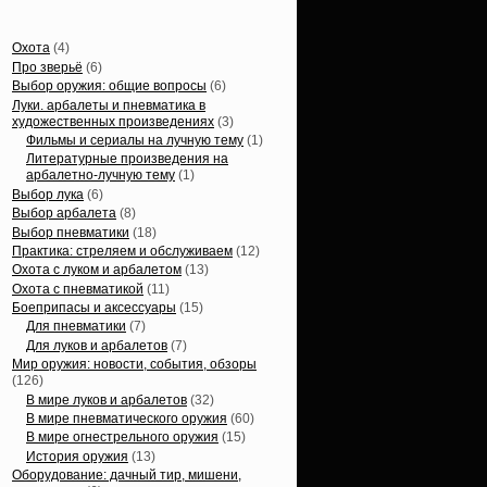
Статьи, обзоры
Охота
(4)
Про зверьё
(6)
Выбор оружия: общие вопросы
(6)
Луки. арбалеты и пневматика в
художественных произведениях
(3)
Фильмы и сериалы на лучную тему
(1)
Литературные произведения на
арбалетно-лучную тему
(1)
Выбор лука
(6)
Выбор арбалета
(8)
Выбор пневматики
(18)
Практика: стреляем и обслуживаем
(12)
Охота с луком и арбалетом
(13)
Охота с пневматикой
(11)
Боеприпасы и аксессуары
(15)
Для пневматики
(7)
Для луков и арбалетов
(7)
Мир оружия: новости, события, обзоры
(126)
В мире луков и арбалетов
(32)
В мире пневматического оружия
(60)
В мире огнестрельного оружия
(15)
История оружия
(13)
Оборудование: дачный тир, мишени,