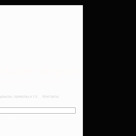
rbalet-airgun
вматика для начинающих
рьезы, приколы и т.п.
Контакты