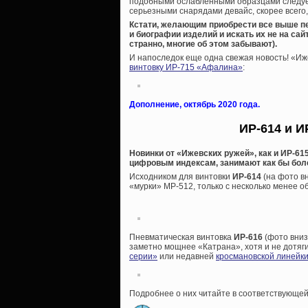
подобными ослабленными образцами следует 
серьезными снарядами девайс, скорее всего,
Кстати, желающим приобрести все выше п
и биографии изделий и искать их не на са
странно, многие об этом забывают).
И напоследок еще одна свежая новость! «И
винтовку ИР-715 «Афалина»
:
Дополнение, октябрь 2020 года.
ИР-614 и И
Новинки от «Ижевских ружей», как и ИР-615
цифровым индексам, занимают как бы боле
Исходником для винтовки
ИР-614
(на фото в
«мурки» МР-512, только с несколько менее 
Пневматическая винтовка
ИР-616
(фото вниз
заметно мощнее «Катрана», хотя и не дотяги
серии»
или недавней
кросмановской линейки
Подробнее о них читайте в соответствующей 