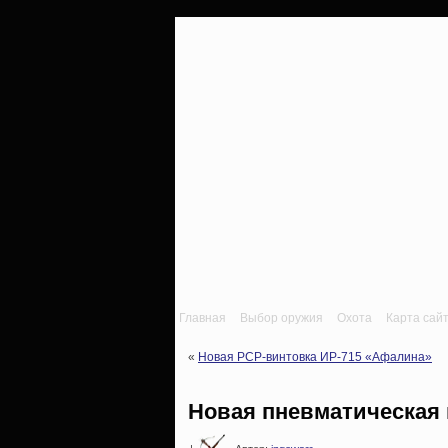
Главная
Выбор оружия
Охота
Карта сай
«
Новая PCP-винтовка ИР-715 «Афалина»
Новая пневматическая 