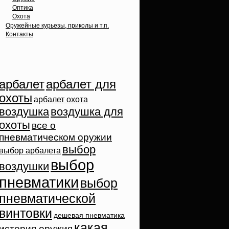
Оптика
Охота
Оружейные курьезы, приколы и т.п.
Контакты
Облако тэгов
арбалет
арбалет для
охоты
арбалет охота
воздушка
воздушка для
охоты
все о
пневматическом оружии
выбор
выбор арбалета
выбор
воздушки
пневматики
выбор
пневматической
винтовки
дешевая пневматика
какая
история оружия