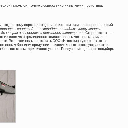
едной гамо-клон, только с совершенно иным, чем у прототипа,
ы все, поэтому первое, что сделали ижевцы, заменили оригинальный
 спешите с критикой — почитайте последнюю главу статьи
 где как раз и говорится о тамошнем огнестреле
). Скорее всего, они
вого механизма с традиционно «пластилиновыми» шепталами и
нные. Вот в чем нельзя отказать ООО «Ижевские ружья», так это в
ственным брендом продукции — изначальные косяки устраняются
и без того весьма приличного уровня. Внизу размещена фотоподборка