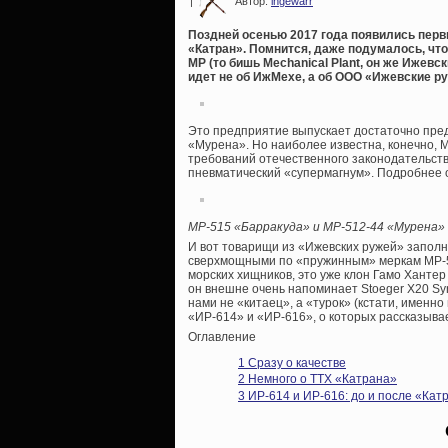
|
Автор:
ingewarr
Поздней осенью 2017 года появились перв
«Катран». Помнится, даже подумалось, чт
МР (то бишь Mechanical Plant, он же Ижевс
идет не об ИжМехе, а об ООО «Ижевские р
Это предприятие выпускает достаточно пре
«Мурена». Но наиболее известна, конечно,
требований отечественного законодательст
пневматический «супермагнум». Подробнее 
МР-515 «Барракуда» и МР-512-44 «Мурена»
И вот товарищи из «Ижевских ружей» запол
сверхмощными по «пружинным» меркам МР-51
морских хищников, это уже клон Гамо Хантер 
он внешне очень напоминает Stoeger X20 Synt
нами не «китаец», а «турок» (кстати, именн
«ИР-614» и «ИР-616», о которых рассказывае
Оглавление
1
Сразу о качестве
2
Немного о ТТХ «Катрана»
3
ИР-614 и ИР-616: до и после «Кат