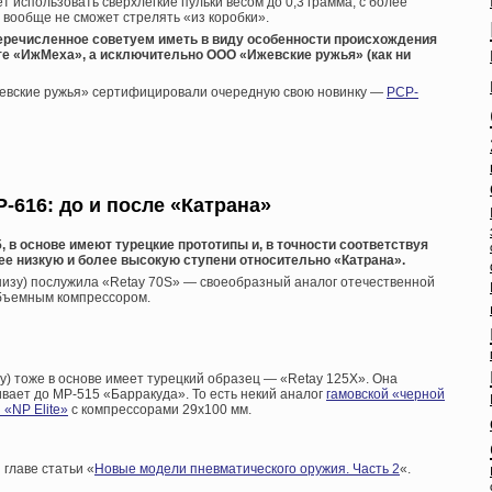
использовать сверхлегкие пульки весом до 0,3 грамма, с более
 вообще не сможет стрелять «из коробки».
еречисленное советуем иметь в виду особенности происхождения
йте «ИжМеха», а исключительно ООО «Ижевские ружья» (как ни
жевские ружья» сертифицировали очередную свою новинку —
PCP-
Р-616: до и после «Катрана»
, в основе имеют турецкие прототипы и, в точности соответствуя
е низкую и более высокую ступени относительно «Катрана».
низу) послужила «Retay 70S» — своеобразный аналог отечественной
объемным компрессором.
у) тоже в основе имеет турецкий образец — «Retay 125X». Она
вает до МР-515 «Барракуда». То есть некий аналог
гамовской «черной
 «NP Elite»
с компрессорами 29х100 мм.
главе статьи «
Новые модели пневматического оружия. Часть 2
«.