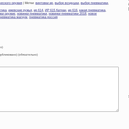
ческого оружия
| Метки:
винтовки ир
,
выбор воздушки
,
выбор пневматики
,
тика
,
ижевские ружья
,
ир 614
,
ИР 615 Катран
,
ир 616
,
какая пневматика
,
нки оружие
,
новинки пневматики
,
новинки пневматики 2018
,
новое
невматика магнум
,
пневматика россия
о)
опубликовано) (обязательно)