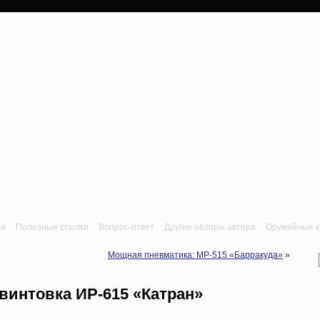
a
Лук, арбалет, пне
та
Полезные ссылки
Вопрос-ответ
Другие обзоры автора
Оружейные ку
Мощная пневматика: МР-515 «Барракуда»
»
винтовка ИР-615 «Катран»