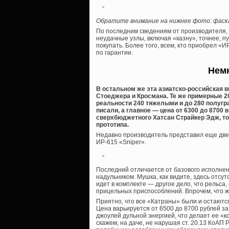
Обратите внимание на нижнее фото: фаск
По последним сведениям от производителя, 
неудачные узлы, включая «казну», точнее, пу
покупать. Более того, всем, кто приобрел «
по гарантии.
Немн
В остальном же эта азиатско-российская в
Стоеджера и Кросмана. Те же примерные 20
реальности 240 тяжелыми и до 280 полугр
писали, а главное — цена от 6300 до 8700 
сверхбюджетного Хатсан Страйкер Эдж, тол
прототипа.
Недавно производитель представил еще две 
ИР-615 «Sniper».
Последний отличается от базового исполне
надульником. Мушка, как видите, здесь отсут
идет в комплекте — другое дело, что рельса
прицельных приспособлений. Впрочем, что же
Приятно, что все «Катраны» были и остают
Цена варьируется от 6500 до 8700 рублей за
джоулей дульной энергией, что делает ее «к
скажем, на даче, не нарушая ст. 20.13 КоАП 