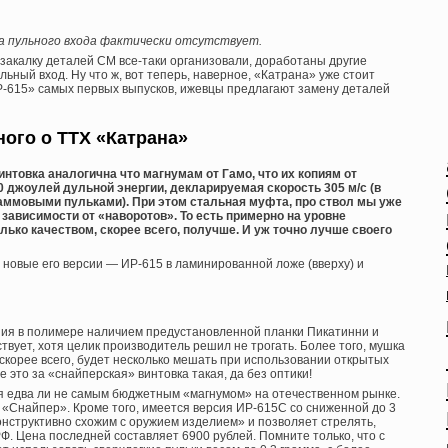
а пульного входа фактически отсутствует.
закалку деталей СМ все-таки организовали, доработаны другие
льный вход. Ну что ж, вот теперь, наверное, «Катрана» уже стоит
ИР-615» самых первых выпусков, ижевцы предлагают замену деталей
ого о ТТХ «Катрана»
интовка аналогична что магнумам от Гамо, что их копиям от
 джоулей дульной энергии, декларируемая скорость 305 м/с (в
аммовыми пульками). При этом стальная муфта, про ствол мы уже
в зависимости от «наворотов». То есть примерно на уровне
ько качеством, скорее всего, получше. И уж точно лучше своего
новые его версии — ИР-615 в ламинированной ложе (вверху) и
ния в полимере наличием предустановленной планки Пикатинни и
ствует, хотя целик производитель решил не трогать. Более того, мушка
, скорее всего, будет несколько мешать при использовании открытых
 это за «снайперская» винтовка такая, да без оптики!
ся едва ли не самым бюджетным «магнумом» на отечественном рынке.
 «Снайпер». Кроме того, имеется версия ИР-615С со сниженной до 3
онструктивно схожим с оружием изделием» и позволяет стрелять,
РФ. Цена последней составляет 6900 рублей. Помните только, что с