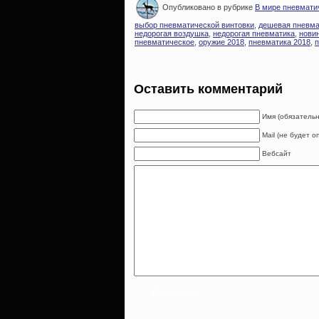
Опубликовано в рубрике
В мире пневмати
выбор пневматической винтовки
,
дешевая пневма
недорогая воздушка
,
недорогая пневматика
,
нови
пневматическое
,
оружие 2018
,
пневматика 2018
,
п
Оставить комментарий
Имя (обязательн
Mail (не будет 
Вебсайт