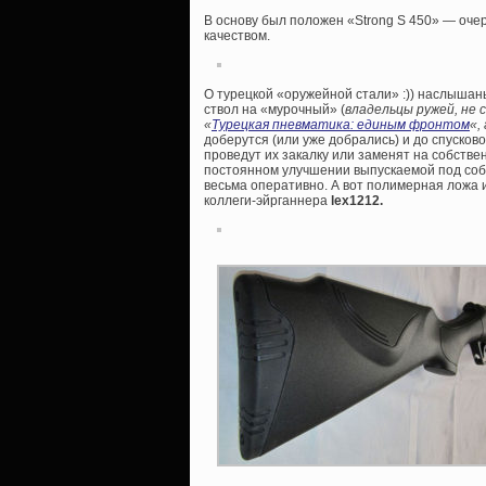
В основу был положен «Strong S 450» — очер
качеством.
О турецкой «оружейной стали» :)) наслышан
ствол на «мурочный» (
владельцы ружей, не
«
Турецкая пневматика: единым фронтом
«,
доберутся (или уже добрались) и до спуско
проведут их закалку или заменят на собстве
постоянном улучшении выпускаемой под соб
весьма оперативно. А вот полимерная ложа 
коллеги-эйрганнера
lex1212.