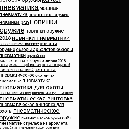
пневматика
мощная
пневматика
необычное оружие
новинки
новинки pcp
оружие
новинки оружие
новинки пневматики
2018
новости
новое пневматическое
обзоры
оружие
обзоры арбалетов
пневматики
оружейное
оружие
законодательство
оружие 2018
охота с арбалетом
охота
охота с воздушкой
охотничье
охота с пневматикой
пневматическое
охотничья
пневматика
пневматика
пневматика для охоты
пневматика магнум
пневматика супермагнум
пневматическая винтовка
пневматическая винтовка для
пневматическое
охоты
оружие
сайт
пневматическое ружье
пневматики
стрельба из арбалета
стрельба из пневматики
характеристики