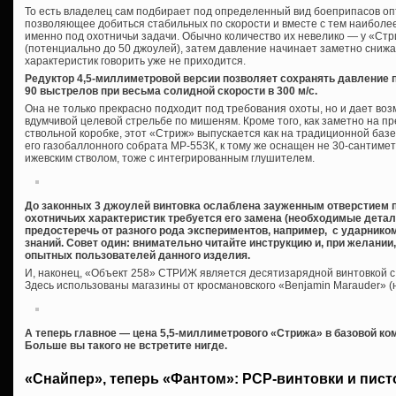
То есть владелец сам подбирает под определенный вид боеприпасов оп
позволяющее добиться стабильных по скорости и вместе с тем наиболее
именно под охотничьи задачи. Обычно количество их невелико — у «Стр
(потенциально до 50 джоулей), затем давление начинает заметно снижа
характеристик говорить уже не приходится.
Редуктор 4,5-миллиметровой версии позволяет сохранять давление 
90 выстрелов при весьма солидной скорости в 300 м/с.
Она не только прекрасно подходит под требования охоты, но и дает воз
вдумчивой целевой стрельбе по мишеням. Кроме того, как заметно на 
ствольной коробке, этот «Стриж» выпускается как на традиционной базе 
его газобаллонного собрата МР-553К, к тому же оснащен не 30-сантим
ижевским стволом, тоже с интегрированным глушителем.
До законных 3 джоулей винтовка ослаблена зауженным отверстием 
охотничьих характеристик требуется его замена (необходимые детали
предостеречь от разного рода экспериментов, например, с ударнико
знаний. Совет один: внимательно читайте инструкцию и, при желани
опытных пользователей данного изделия.
И, наконец, «Объект 258» СТРИЖ является десятизарядной винтовкой 
Здесь использованы магазины от кросмановского «Benjamin Marauder» (
А теперь главное — цена 5,5-миллиметрового «Стрижа» в базовой ко
Больше вы такого не встретите нигде.
«Снайпер», теперь «Фантом»: PCP-винтовки и пист