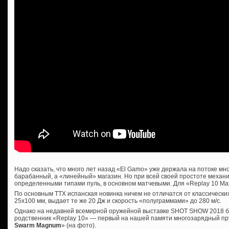
Надо сказать, что много лет назад «El Gamo» уже держала на потоке м
барабанный, а «линейный» магазин. Но при всей своей простоте механи
определенными типами пуль, в основном матчевыми. Для «Replay 10 Ma
По основным ТТХ испанская новинка ничем не отличатся от классически
25х100 мм, выдает те же 20 Дж и скорость «полуграммами» до 280 м/с.
Однако на недавней всемирной оружейной выставке SHOT SHOW 2018 б
родственник «Replay 10» — первый на нашей памяти многозарядный п
Swarm Magnum
» (на фото).