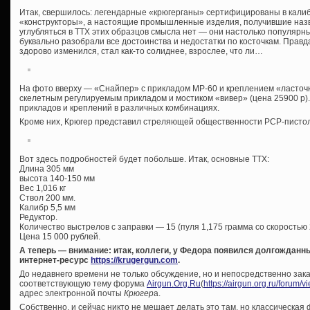
Итак, свершилось: легендарные «крюгерганы» сертифицированы в калибр
«конструкторы», а настоящие промышленные изделия, получившие наз
углубляться в ТТХ этих образцов смысла нет — они настолько популярн
буквально разобрали все достоинства и недостатки по косточкам. Правд
здорово изменился, стал как-то солиднее, взрослее, что ли…
На фото вверху — «Снайпер» с прикладом МР-60 и креплением «ласточки
скелетным регулируемым прикладом и мостиком «вивер» (цена 25900 р)
прикладов и креплений в различных комбинациях.
Кроме них, Крюгер представил стреляющей общественности PCP-писто
Вот здесь подробностей будет побольше. Итак, основные ТТХ:
Длина 305 мм
высота 140-150 мм
Вес 1,016 кг
Ствол 200 мм.
Калибр 5,5 мм
Редуктор.
Количество выстрелов с заправки — 15 (пуля 1,175 грамма со скоростью 2
Цена 15 000 рублей.
А теперь — внимание: итак, коллеги, у Федора появился долгождан
интернет-ресурс
https://krugergun.com
.
До недавнего времени не только обсуждение, но и непосредственно зак
соответствующую тему форума
Airgun.Org.Ru
(
https://airgun.org.ru/forum/
адрес электронной почты
Крюгер
а.
Собственно, и сейчас никто не мешает делать это там, но классическая