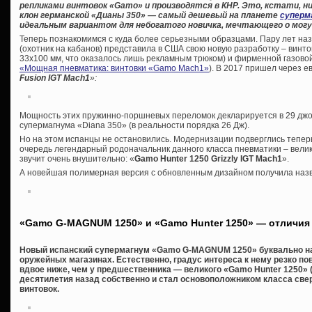
репликами винтовок «
Gamo» и производятся в КНР. Это, кстати, ни
клон германской «Дианы 350» — самый дешевый на планете
суперм
идеальным вариантом для небогатого новичка, мечтающего о могу
Теперь познакомимся с куда более серьезными образцами. Пару лет на
(охотник на кабанов) представила в США свою новую разработку – винто
33х100 мм, что оказалось лишь рекламным трюком) и фирменной газовой 
«Мощная пневматика: винтовки «Gamo Maсh1»
). В 2017 пришел через 
Fusion IGT Mach1
»:
Мощность этих пружинно-поршневых переломок декларируется в 29 джоул
супермагнума «Diana 350» (в реальности порядка 26 Дж).
Но на этом испанцы не остановились. Модернизации подверглись теперь
очередь легендарный родоначальник данного класса пневматики – велик
звучит очень внушительно: «
Gamo Hunter 1250 Grizzly IGT Mach1
».
А новейшая полимерная версия с обновленным дизайном получила на
«Gamo G-MAGNUM 1250» и «Gamo Hunter 1250» — отличия
Новый испанский супермагнум «Gamo G-MAGNUM 1250» буквально на
оружейных магазинах. Естественно, градус интереса к нему резко по
вдвое ниже, чем у предшественника — великого «Gamo Hunter 1250» (
десятилетия назад собственно и стал основоположником класса с
винтовок.