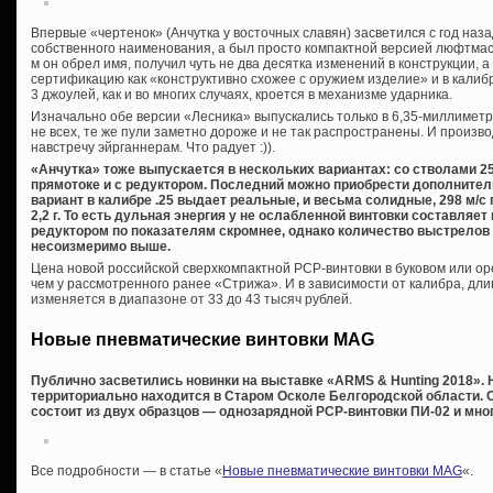
Впервые «чертенок» (Анчутка у восточных славян) засветился с год наза
собственного наименования, а был просто компактной версией люфтмас
м он обрел имя, получил чуть не два десятка изменений в конструкции, 
сертификацию как «конструктивно схожее с оружием изделие» и в калиб
3 джоулей, как и во многих случаях, кроется в механизме ударника.
Изначально обе версии «Лесника» выпускались только в 6,35-миллиметр
не всех, те же пули заметно дороже и не так распространены. И произ
навстречу эйрганнерам. Что радует :)).
«Анчутка» тоже выпускается в нескольких вариантах: со стволами 25
прямотоке и с редуктором. Последний можно приобрести дополнител
вариант в калибре .25 выдает реальные, и весьма солидные, 298 м/с 
2,2 г. То есть дульная энергия у не ослабленной винтовки составляет
редуктором по показателям скромнее, однако количество выстрелов
несоизмеримо выше.
Цена новой российской сверхкомпактной PCP-винтовки в буковом или ор
чем у рассмотренного ранее «Стрижа». И в зависимости от калибра, дли
изменяется в диапазоне от 33 до 43 тысяч рублей.
Новые пневматические винтовки MAG
Публично засветились новинки на выставке «ARMS & Hunting 2018». 
территориально находится в Старом Осколе Белгородской области. 
состоит из двух образцов — однозарядной PCP-винтовки ПИ-02 и мно
Все подробности — в статье «
Новые пневматические винтовки MAG
«.