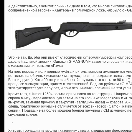
А действительно, в чем тут причина? Дело в том, что многие считают «Д
осовремененной версией «Хантера» в полимерной ложе, как было с
«Ga
Это не так. Да, оба они имеют классический супермагнумовский компре
джоулей дульной энергии. Однако «G-MAGNUM» заметно упрощен и, нас
с массовыми винтовками «Гамо».
На него перешли полимерные муфта и ригель, вопреки имеющемуся мн
не только на обычных испанских магнумах, но и на представителях зам
Bull» и другие). Хотя 90 кгс усилия боевой пружины это все-таки 90 кгс :))
процессе эксплуатации, причем отечественной. Ведь за рубежом «G-
эксплуатируется уже пару лет, и пока что никаких нареканий на эти узлы
Кроме того, «Hunter 1250» весьма оригинален по конструкции. Наприме
справа внизу), перекочевавшую затем на его клоны «Stoeger Х50» и «Cro
выкрутил, заменил пружину и закрутил «заглушку» назад — красота! А 
слева, практически ничем не отличается от всех винтовок «Gamo», начин
серии». Правда, из-за более мощной боевой пружины у СМ изменено пер
спусковой крючок.
Хитрый, торчащий из муфты «казенник» ствола, специально фрезерован