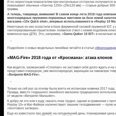
И по скоростным показателям при контрольных отстрелах получаются аб
показывают обычные «Хантер 1250» (29х120 мм) — старые добрые 300-31
грамма.
А теперь, товарищи, внимание! В самом конце лета 2018 года компа
многозарядных пружинно-поршневых винтовок на базе новой запате
магазина «10x Quick shot», впервые использованного в «Replay 10 Ma
Некоторые из них оснастили в базе фирменной газовой пружиной IGT, у 
«интегрированным глушителем» появился ствол с неким подобием огнес
компенсатора (ДТК). Это, например, «
Gamo Quiker 10 IGT
» в несколько 
Подробнее о новых модельных линейках читайте в статье
«Многозарядн
«MAG-Fire» 2018 года от «Кросмана»: атака клонов
Как водится, заокеанский «Crosman» не заставил себя долго ждать и на
представил очередную, уже многозарядную, вариацию на гамовскую те
«
Benjamin MAG-Fire
«.
Только на сей раз за основу была взята не испанская новинка 2017 года
Правда, вместо тогдашнего линейного магазина традиционно использо
от модели «Benjamin Marauder».
К добру ли это или к худу, сказать пока трудно, однако в сравнении с 
Replay 10» в Маг-Файере наличествуют лишние телодвижения — пулю 
«болтового затвора».
Еще из известного про девайс на сегодняшний день: планируемая цена 