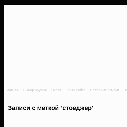
Главная
Выбор оружия
Охота
Карта сайта
Полезные ссылки
В
Записи с меткой ‘стоеджер’