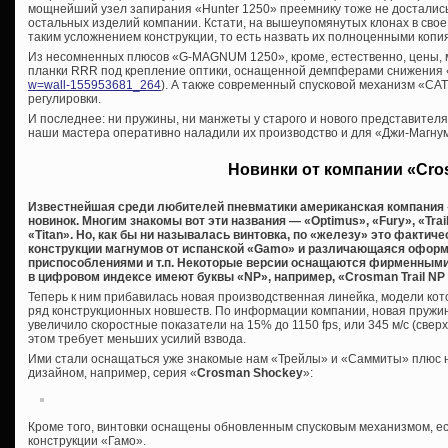
мощнейший узел запирания «Hunter 1250» преемнику тоже не достались
остальных изделий компании. Кстати, на вышеупомянутых клонах в свое
таким усложнением конструкции, то есть назвать их полноценными копи
Из несомненных плюсов «G-MAGNUM 1250», кроме, естественно, цены, 
планки RRR под крепление оптики, оснащенной демпферами снижения 
w=wall-155953681_264
). А также современный спусковой механизм «C
регулировки.
И последнее: ни пружины, ни манжеты у старого и нового представител
наши мастера оперативно наладили их производство и для «Джи-Магну
Новинки от компании «Cr
Известнейшая среди любителей пневматики американская компания 
новинок. Многим знакомы вот эти названия — «Optimus», «Fury», «Trai
«Titan». Но, как бы ни называлась винтовка, по «железу» это фактич
конструкции магнумов от испанской «Gamo» и различающаяся офор
приспособлениями и т.п. Некоторые версии оснащаются фирменными 
в цифровом индексе имеют буквы «NP», например, «Crosman Trail N
Теперь к ним прибавилась новая производственная линейка, модели кото
ряд конструкционных новшеств. По информации компании, новая пружин
увеличило скоростные показатели на 15% до 1150 fps, или 345 м/с (сверх
этом требует меньших усилий взвода.
Ими стали оснащаться уже знакомые нам «Трейлы» и «Саммиты» плюс 
дизайном, например, серия «
Crosman Shockey
»:
Кроме того, винтовки оснащены обновленным спусковым механизмом, е
конструкции «Гамо».