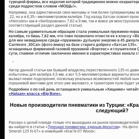
турецкой фирмы, все изделия которой традиционно можно охаракте
среди подростков словом «МОЩЬ!».
Например, она единственная свои магнумы и тем более супермагнумы вы
.22, но и в 6,35—миллиметровом калибре. Год назад Хатсан освоил про
«Hercules» как в «бигборовских» 7,62 и 9 мм, так и вовсе уж монструозном
соответствующий раздел данной статьи).
Но самым удивительным образцом стала уникальная пружинно-порш
калибра, то бишь 7,62 мм, что тоже позволило отнести ее к классу «
для нее невиданную среди «пружинок» дульную энергию в 45 джоуле
Carnivore .30Cal» (фото внизу) на базе старого доброго «Хатсан 135».
оснащенных фирменной газовой пружиной «Вортекс» и глушителем QE 
сути, главное отличие заключено именно в характеристиках канала с
Автор данной статьи как бывший владелец перестволенного 135-го давн
избыточны для калибра 4,5 мм, а вот 5,5-миллиметровые варианты вполн
вызвал некие подозрения, поскольку реальных возможностей любой ны
поршневой винтовки для этого уже маловато, и траектория пули будет уж
Подробнее о по сей день остающемся уникальным «Хищнике» читайт
«Hatsan» класса «Big Bore».
Новые производители пневматики из Турции: «Крал
следующий?
Рассказ о целой плеяде только что вышедших на рынок производителей
вы найдете в статье «
Турецкая пневматика: единым фронтом
«. На фото
Smersh 125 N-07» и новейший «Kral N-07 Wood»: