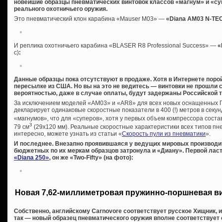
новейшие образцы пневматических винтовок классов «магнум» и «с
реального охотничьего оружия.
Это пневматический клон карабина «Mauser M03» —
«Diana AM03 N-TE
И реплика охотничьего карабина «BLASER R8 Professional Success» —
«
с)
:
Данные образцы пока отсутствуют в продаже. Хотя в Интернете поро
пересылке из США. Но вы на это не ведитесь — винтовки не прошли 
вероятностью, даже в случае оплаты, будут задержаны Российской 
За исключением моделей «AM03» и «AR8» для всех новых оснащенных 
декларирует одинаковые скоростные показатели в 400 (!) метров в секунд
«магнумов», что для «суперов», хотя у первых объем компрессора соста
3
79 см
(29х120 мм). Реальные скоростные характеристики всех типов пне
интересно, можете узнать из статьи «
Скорость пули из пневматики
».
И последнее. Внезапно проявившаяся у ведущих мировых производи
бюджетных по их меркам образцов затронула и «Диану». Первой ласт
«Diana 250»
, он же «Two-Fifty» (на фото):
Новая 7,62-миллиметровая пружинно-поршневая в
Собственно, английскому Carnovore соответствует русское Хищник, 
так — новый образец пневматического оружия вполне соответствует