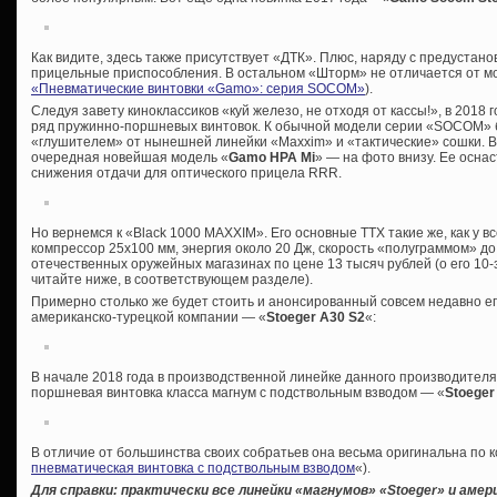
Как видите, здесь также присутствует «ДТК». Плюс, наряду с предустан
прицельные приспособления. В остальном «Шторм» не отличается от мо
«Пневматические винтовки «Gamo»: серия SOCOM»
).
Следуя завету киноклассиков «куй железо, не отходя от кассы!», в 2018
ряд пружинно-поршневых винтовок. К обычной модели серии «SOCOM» б
«глушителем» от нынешней линейки «Maxxim» и «тактические» сошки. В
очередная новейшая модель «
Gamo HPA Mi
» — на фото внизу. Ее осна
снижения отдачи для оптического прицела RRR.
Но вернемся к «Black 1000 MAXXIM». Его основные ТТХ такие же, как у в
компрессор 25х100 мм, энергия около 20 Дж, скорость «полуграммом» до
отечественных оружейных магазинах по цене 13 тысяч рублей (о его 10
читайте ниже, в соответствующем разделе).
Примерно столько же будет стоить и анонсированный совсем недавно ег
американско-турецкой компании — «
Stoeger A30 S2
«:
В начале 2018 года в производственной линейке данного производител
поршневая винтовка класса магнум с подствольным взводом — «
Stoeger
В отличие от большинства своих собратьев она весьма оригинальна по к
пневматическая винтовка с подствольным взводом
«).
Для справки: практически все линейки «магнумов» «
Stoeger» и амер