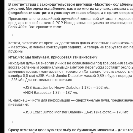
В соответствии с законодательством винтовки «Маэстро» ослаблены
джоулей. Методика ослабления, как и во многих случаях, связана с
(подробности смотрите в упомянутом выше обзоре, а в целом о пере
Производятся они российской оружейной компанией «Атаман», хорошо 
предварительной накачкой PCP. Исходником послужила не слишком расп
Fenix 400
«. Вот, сравните сами:
Кстати, в отличие от прежних достаточно давно известных «Фениксов» в 
«Маэстро», изменена конструкция задника. И теперь не требуется его п
пружины.
Итак, что мы получаем, приобретая эти винтовки?
Исходная дульная энергия у них в не ослабленном под требования зако
восстановленным оригинальным диаметром перепуска) составит около 2
милллиметровых «магнумов» от турецкого «Хатсана». То есть скорость н
калибра 5,5 мм) «JSB Match Jumbo Diabolo» массой 0,89 г. будет порядка 2
– 225 м/с. Для «тяжелых» охотничьих:
«JSB Exact Jumbo Heavy Diabolo» 1,175 г – 202 м/с;
«H&N Baracuda» 1,37 г – 187 м/с
И, наконец – чисто для информации — сверхтяжелые пули, предназнач
пневматики:
«JSB Exact Jumbo Monster Diabolo» 1,645 г (на фото) – 170 м/с.
Сразу отметаем целевую стрельбу по бумажным мишеням – для этого 