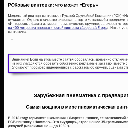
РОКовые винтовки: что может «Егерь»
Модельный ряд пцп-винтовок от Русской Оружейной Компании (РОК) «
H
нуждается. Однако в качестве вишенки на торте хотелось бы предложить
«Интересные факты из мира пневматического оружия», заголовок которой
на 400 метров из пневматической винтовки «Jaeger»/»Егерь
». Интригует
винтовочка:
Внимание! Если на этом месте статья оборвалась, временно отключи
из них умудряются обрезать собственно рекламные заставки вместе с
блокируют просмотр видеороликов с рассказом об оружии, сценами ст
Зарубежная пневматика с предвари
Самая мощная в мире пневматическая вин
В 2018 году германская компания «Умарекс», точнее, ее заокеанский
PCP-винтовку «Hammer». Это «чудище», стреляющее 35-граммовыми
джоулей (максимально — до 1030!).