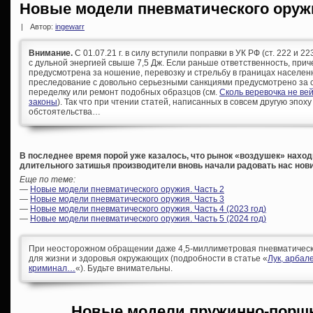
Новые модели пневматического оруж
|
Автор:
ingewarr
Внимание.
С 01.07.21 г. в силу вступили поправки в УК РФ (ст. 222 и 
с дульной энергией свыше 7,5 Дж. Если раньше ответственность, при
предусмотрена за ношение, перевозку и стрельбу в границах населен
преследование с довольно серьезными санкциями предусмотрено за с
переделку или ремонт подобных образцов (см.
Сколь веревочка не ве
законы
). Так что при чтении статей, написанных в совсем другую эпоху
обстоятельства…
В последнее время порой уже казалось, что рынок «воздушек» находи
длительного затишья производители вновь начали радовать нас нов
Еще по теме:
—
Новые модели пневматического оружия. Часть 2
—
Новые модели пневматического оружия. Часть 3
—
Новые модели пневматического оружия. Часть 4 (2023 год)
—
Новые модели пневматического оружия. Часть 5 (2024 год)
При неосторожном обращении даже 4,5-миллиметровая пневматическа
для жизни и здоровья окружающих (подробности в статье «
Лук, арбал
криминал…
«). Будьте внимательны.
Новые модели пружинно-порш