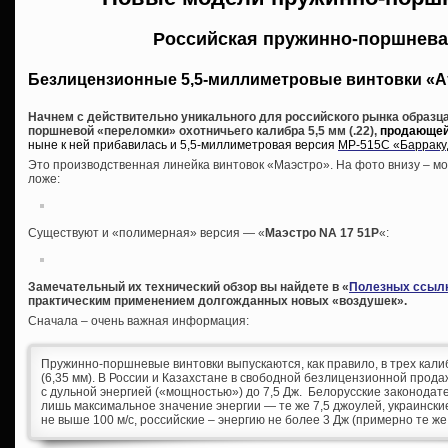
Российская пружинно-поршнева
Безлицензионные 5,5-миллиметровые винтовки «А
Начнем с действительно уникального для российского рынка образца
поршневой «переломки» охотничьего калибра 5,5 мм (.22),
продающейс
ныне к ней прибавилась и 5,5-миллиметровая версия
МР-515С «Барраку
Это производственная линейка винтовок «Маэстро». На фото внизу – мо
ложе:
Существуют и «полимерная» версия — «
Маэстро NA 17 51P
«:
Замечательный их технический обзор вы найдете в «
Полезных ссыл
практическим применением долгожданных новых «воздушек».
Сначала – очень важная информация:
Пружинно-поршневые винтовки выпускаются, как правило, в трех калибра
(6,35 мм). В России и Казахстане в свободной безлицензионной прода
с дульной энергией («мощностью») до 7,5 Дж. Белорусские законода
лишь максимальное значение энергии — те же 7,5 джоулей, украинские
не выше 100 м/с, российские – энергию не более 3 Дж (примерно те же 