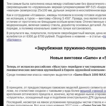
Тем самым была заполнена ниша между слабоватыми без фанатичного 
сверхмощными по «пружинным» меркам супермагнумами МР-515 «Барраку
«магнум» (компрессор 25х100 мм, дульная энергия в неослабленном вар
Как и сотрудники «Атамана», ижевцы положили в основу готовое издели
не испанцев, а турок — винтовку «
Strong S 450″. Правда, она является 
отличие от прототипа не блещущим особым качеством. Отечественные 
модернизацию, включая замену ствола, доработку основных деталей. Ложу
порядке, а полимер изначально заметно лучше хатсановского.
В результате мы, покупатели, получили сверхбюджетный магнум, цена к
колеблется от 6300 до 8700 рублей. Подробнее о новинке — в статье «
Н
«Катран»»
.
«Зарубежная пружинно-поршнев
Новые винтовки «Gamo» и «S
Теперь от испанско-российских «Маэстро» перейдем к чистокровны
пневматических винтовок крупнейшей в Европе оружейной компании 
Среди пневматики класса «магнум» выделяется «
Gamo
Black 1000 MAX
В принципе, от предшествующих гамовских моделей данного сегмента е
ложе, по стилистике сходное с таковыми у куда более
мощной «черной с
крепления оптического прицела и, конечно, жутко модная нынче откро
«глушитель», оснащенный еще и подобием огнестрельного ДТК (дульный
Последний, несмотря на явное усложнение процедуры чистки ствола и «
более популярным. Вот еще одна новинка 2017 года – «
Gamo Socom St