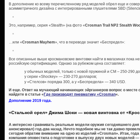
В дополнение ко всему перечисленному ряд моделей обрел еще и сове
асимметричного дизайна с интегрированными глушителями SBD (Silencing
Это, например, серия «Stealth» (на фото «
Crosman Trail NP2 Stealth Wo
…или «
Crosman Mayhem
», что в переводе значит «Беспредел»:
Все описанные выше кросмановские винтовки найти в магазинах пока н
российскую сертификацию. Однако за рубежом цена составляет:
у обычных моделей, только с новой пружиной и СМ – 250-290 д
у серии «Shockey» — 230-270 долларов;
у «Стелсов» порядка 300, а у «Беспредела» — 340 USD.
И еще. Ответ на мучающий начинающих эйрганнеров вопрос о месте 
найдете в статье «
Где производят пневматику «Crosman
«.
Дополнение 2019 года.
«Стальной орел» Джима Шоки — новая винтовка от «Кро
А интересно сравнивать реальные модели оружия сегодняшнего дня с
анонсировал) год-два назад. Нечто подобное мы не так давно провел
сегодня обратим внимание на одно из изделий «Crosman». Итак, года
компания оповестила о подготовке к выпуску двух новых моделей — «