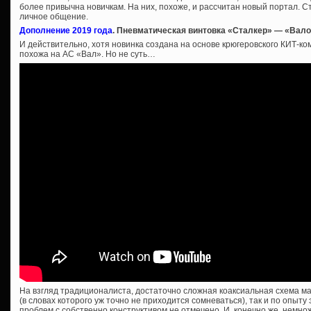
более привычна новичкам. На них, похоже, и рассчитан новый портал. Ст
личное общение.
Дополнение 2019 года
. Пневматическая винтовка «Сталкер» — «Вал
И действительно, хотя новинка создана на основе крюгеровского КИТ-ко
похожа на АС «Вал». Но не суть…
На взгляд традиционалиста, достаточно сложная коаксиальная схема мал
(в словах которого уж точно не приходится сомневаться), так и по опыту
проблем с собственно конструктивом не отмечено. И, конечно же, немн