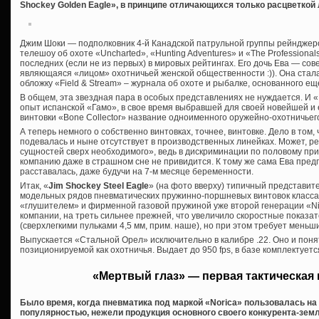
Shockey Golden Eagle», в принципе отличающихся только расцветкой 
Джим Шоки — подполковник 4-й Канадской патрульной группы рейнджер
телешоу об охоте «Uncharted», «Hunting Adventures» и «The Professional
последних (если не из первых) в мировых рейтингах. Его дочь Ева — сов
являющаяся «лицом» охотничьей женской общественности :)). Она стала
обложку «Field & Stream» – журнала об охоте и рыбалке, основанного еще
В общем, эта звездная пара в особых представлениях не нуждается. И 
опыт испанской «Гамо», в свое время выбравшей для своей новейшей и 
винтовки «Bone Collector» название одноименного оружейно-охотничьег
А теперь немного о собственно винтовках, точнее, винтовке. Дело в том,
подевалась и ныне отсутствует в производственных линейках. Может, 
сущностей сверх необходимого», ведь в дискриминации по половому пр
компанию даже в страшном сне не привидится. К тому же сама Ева предп
расставалась, даже будучи на 7-м месяце беременности.
Итак, «
Jim Shockey Steel Eagle
» (на фото вверху) типичный представит
модельных рядов пневматических пружинно-поршневых винтовок класса
«глушителем» и фирменной газовой пружиной уже второй генерации «Nitr
компании, на треть сильнее прежней, что увеличило скоростные показате
(сверхлегкими пульками 4,5 мм, прим. наше), но при этом требует меньш
Выпускается «Стальной Орел» исключительно в калибре .22. Оно и понят
позиционируемой как охотничья. Выдает до 950 fps, в базе комплектует
«Мертвый глаз» — первая тактическая 
Было время, когда пневматика под маркой «Norica» пользовалась н
популярностью, нежели продукция основного своего конкурента-зем