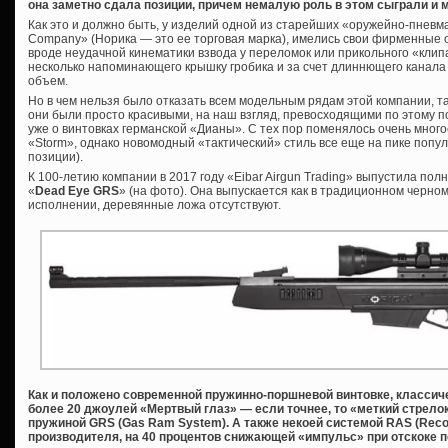
она заметно сдала позиции, причем немалую роль в этом сыграли и
Как это и должно быть, у изделий одной из старейших «оружейно-пневма
Company» (Норика — это ее торговая марка), имелись свои фирменные о
вроде неудачной кинематики взвода у переломок или прикольного «клипа
несколько напоминающего крышку гробика и за счет длиннющего канал
объем.
Но в чем нельзя было отказать всем модельным рядам этой компании, та
они были просто красивыми, на наш взгляд, превосходящими по этому п
уже о винтовках германской «Дианы». С тех пор поменялось очень многое
«Storm», однако новомодный «тактический» стиль все еще на пике попул
позиции).
К 100-летию компании в 2017 году «Eibar Airgun Trading» выпустила по
«
Dead Eye GRS
» (на фото). Она выпускается как в традиционном черно
исполнении, деревянные ложа отсутствуют.
Как и положено современной пружинно-поршневой винтовке, классиче
более 20 джоулей «Мертвый глаз» — если точнее, то «меткий стрело
пружиной GRS (Gas Ram System). А также некоей системой RAS (Recoi
производителя, на 40 процентов снижающей «импульс» при отскоке п