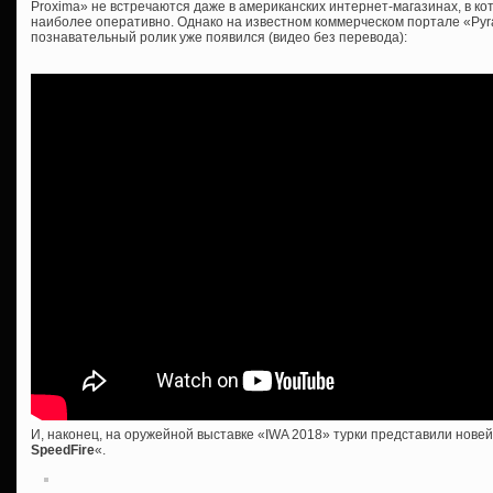
Proxima» не встречаются даже в американских интернет-магазинах, в к
наиболее оперативно. Однако на известном коммерческом портале «Pyr
познавательный ролик уже появился (видео без перевода):
И, наконец, на оружейной выставке «IWA 2018» турки представили нове
SpeedFire
«.