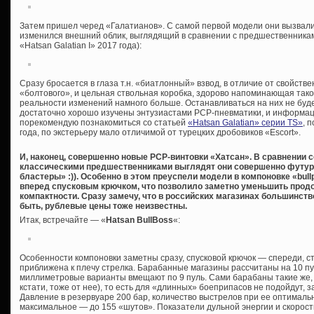
Затем пришел черед «Галатианов». С самой первой модели они вызвали
изменился внешний облик, выглядящий в сравнении с предшественникам
«Hatsan Galatian I» 2017 года):
Сразу бросается в глаза т.н. «биатлонный» взвод, в отличие от свойст
«болтового», и цельная ствольная коробка, здорово напоминающая таков
реальности изменений намного больше. Останавливаться на них не буд
достаточно хорошо изучены энтузиастами PCP-пневматики, и информации
порекомендую познакомиться со статьей
«Hatsan Galatian» серии TS»
, 
года, по экстерьеру мало отличимой от турецких дробовиков «Escort».
И, наконец, совершенно новые PCP-винтовки «Хатсан». В сравнении 
классическими предшественниками выглядят они совершенно футу
бластеры» :)). Особенно в этом преуспели модели в компоновке «bull
вперед спусковым крючком, что позволило заметно уменьшить прод
компактности. Сразу замечу, что в российских магазинах большинство
быть, рублевые цены тоже неизвестны.
Итак, встречайте — «
Hatsan BullBoss
«:
Особенности компоновки заметны сразу, спусковой крючок — спереди, с
приближена к плечу стрелка. Барабанные магазины рассчитаны на 10 пуль
миллиметровые варианты вмещают по 9 пуль. Сами барабаны такие же, к
кстати, тоже от нее), то есть для «длинных» боеприпасов не подойдут,
Давление в резервуаре 200 бар, количество выстрелов при ее оптимальн
максимальное — до 155 «шутов». Показатели дульной энергии и скорост