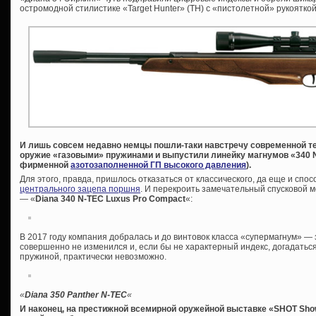
остромодной стилистике «Target Hunter» (ТН) с «пистолетной» рукоятко
И лишь совсем недавно немцы пошли-таки навстречу современной т
оружие «газовыми» пружинами и выпустили линейку магнумов «340 N
фирменной
азотозаполненной ГП высокого давления
).
Для этого, правда, пришлось отказаться от классического, да еще и сп
центрального зацепа поршня
. И перекроить замечательный спусковой 
— «
Diana 340 N-TEC Luxus Pro Compact
«:
В 2017 году компания добралась и до винтовок класса «супермагнум» —
совершенно не изменился и, если бы не характерный индекс, догадаться
пружиной, практически невозможно.
«
Diana 350 Panther N-TEC
«
И наконец, на престижной всемирной оружейной выставке «SHOT Sh