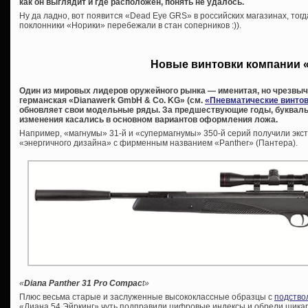
как он выглядит и где расположен, понять не удалось.
Ну да ладно, вот появится «Dead Eye GRS» в российских магазинах, тогд
поклонники «Норики» перебежали в стан соперников :)).
Новые винтовки компании 
Один из мировых лидеров оружейного рынка — именитая, но чрезвы
германская «Dianawerk GmbH & Co. KG» (см.
«Пневматические винтов
обновляет свои модельные ряды. За предшествующие годы, букваль
изменения касались в основном вариантов оформления ложа.
Например, «магнумы» 31-й и «супермагнумы» 350-й серий получили экст
«энергичного дизайна» с фирменным названием «Panther» (Пантера).
«
Diana Panther 31 Pro Compac
t»
Плюс весьма старые и заслуженные высококлассные образцы с
подство
«Диана 54 Эйркинг» чуть подправили цифровые индексы и обрели шикар