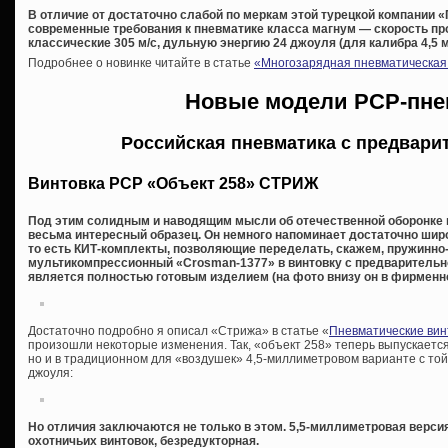
В отличие от достаточно слабой по меркам этой турецкой компании
современные требования к пневматике класса магнум — скорость пр
классические 305 м/с, дульную энергию 24 джоуля (для калибра 4,5 м
Подробнее о новинке читайте в статье
«Многозарядная пневматическая 
Новые модели PCP-пне
Российская пневматика с предвари
Винтовка РСР «Объект 258» СТРИЖ
Под этим солидным и наводящим мысли об отечественной оборонке 
весьма интересный образец. Он немного напоминает достаточно шир
то есть КИТ-комплекты, позволяющие переделать, скажем, пружинно
мультикомпрессионный «Crosman-1377» в винтовку с предварительной 
является полностью готовым изделием (на фото внизу он в фирменно
Достаточно подробно я описал «Стрижа» в статье «
Пневматические вин
произошли некоторые изменения. Так, «объект 258» теперь выпускается 
но и в традиционном для «воздушек» 4,5-миллиметровом варианте с то
джоуля:
Но отличия заключаются не только в этом. 5,5-миллиметровая версия
охотничьих винтовок, безредукторная.