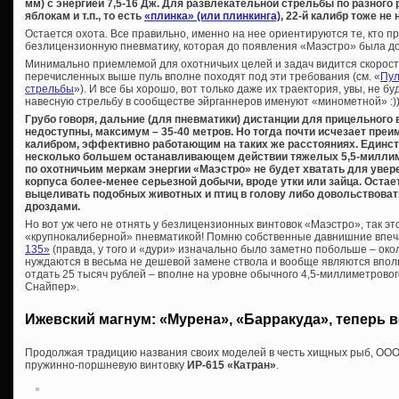
мм) с энергией 7,5-16 Дж. Для развлекательной стрельбы по разного
яблокам и т.п., то есть
«плинка» (или плинкинга)
, 22-й калибр тоже не 
Остается охота. Все правильно, именно на нее ориентируются те, кто п
безлицензионную пневматику, которая до появления «Маэстро» была до
Минимально приемлемой для охотничьих целей и задач видится скорость 
перечисленных выше пуль вполне походят под эти требования (см. «
Пул
стрельбы
»). И все бы хорошо, вот только даже их траектория, увы, не б
навесную стрельбу в сообществе эйрганнеров именуют «минометной» :))
Грубо говоря, дальние (для пневматики) дистанции для прицельного
недоступны, максимум – 35-40 метров. Но тогда почти исчезает пре
калибром, эффективно работающим на таких же расстояниях. Единс
несколько большем останавливающем действии тяжелых 5,5-миллим
по охотничьим меркам энергии «Маэстро» не будет хватать для увер
корпуса более-менее серьезной добычи, вроде утки или зайца. Остаетс
выцеливать подобных животных и птиц в голову либо довольствоват
дроздами.
Но вот уж чего не отнять у безлицензионных винтовок «Маэстро», так 
«крупнокалиберной» пневматикой! Помню собственные давнишние впе
135»
(правда, у того и «дури» изначально было заметно побольше – окол
нуждаются в весьма не дешевой замене ствола и вообще являются впол
отдать 25 тысяч рублей – вполне на уровне обычного 4,5-миллиметрово
Снайпер».
Ижевский магнум: «Мурена», «Барракуда», теперь 
Продолжая традицию названия своих моделей в честь хищных рыб, ООО
пружинно-поршневую винтовку
ИР-615 «Катран»
.