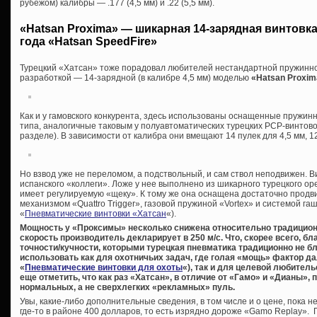
рубежом) калибры — .177 (4,5 мм) и .22 (5,5 мм).
«Hatsan Proxima» — шикарная 14-зарядная винтовк
года «Hatsan SpeedFire»
Турецкий «Хатсан» тоже порадовал любителей нестандартной пружинн
разработкой — 14-зарядной (в калибре 4,5 мм) моделью
«Hatsan Proxim
Как и у гамовского конкурента, здесь использованы оснащенные пружи
типа, аналогичные таковым у полуавтоматических турецких PCP-винтово
разделе). В зависимости от калибра они вмещают 14 пулек для 4,5 мм, 12 
Но взвод уже не переломом, а подствольный, и сам ствол неподвижен. В
испанского «коллеги». Ложе у нее выполнено из шикарного турецкого ор
имеет регулируемую «щеку». К тому же она оснащена достаточно про
механизмом «Quattro Trigger», газовой пружиной «Vortex» и системой га
«
Пневматические винтовки «Хатсан
«).
Мощность у «Проксимы» несколько снижена относительно традицион
скорость производитель декларирует в 250 м/с. Что, скорее всего, б
точности/кучности, которыми турецкая пневматика традиционно не бл
использовать как для охотничьих задач, где голая «мощь» фактор д
«
Пневматические винтовки для охоты
«), так и для целевой любител
еще отметить, что как раз «Хатсан», в отличие от «Гамо» и «Дианы»
нормальных, а не сверхлегких «рекламных» пуль.
Увы, какие-либо дополнительные сведения, в том числе и о цене, пока 
где-то в районе 400 долларов, то есть изрядно дороже «Gamo Replay».