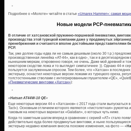
Подробнее о «Молоте» читайте в статье
«Umarex Hammer»: самая мощна
Новые модели PCP-пневматики
В отличие от хатсановской пружинно-поршневой пневматики, винтовк
производства этой турецкой компании даже у продвинутых эйрганне
пренебрежения и считаются вполне достойными представителями бю
PCP.
Так, уже долгие годы едва ли не самым дешевым (около 30 т.р.) предло
производственная линейка «AT-44», как в одно-, так и в десятизарядно
нынешним меркам, откровенно говоря, не очень. Даже мой древний и т
некотором сходстве ложа и то выглядит симпатичнее :)). Однако 44-я сер
пользуется заслуженным спросом. Тем более, что «Хатсан» в последни
экстерьер, оснастил некоторые версии ложами из турецкого ореха, рег
толстостенными стволами с интегрированным глушителем «QE», «QuietEn
«Пневматические винтовки «Хатсан»
):
«
Hatsan AT44W-10 QE
«
Еще некоторые версии 44-х «Хатсанов» с 2017 года стали выпускаться 
Tact»). Основным отличием которого являются «пистолетная» рукоятка 
таковым на некоторых вариантах «Galatian», о которых чуть ниже.
Когда-то заметным шагом вперед в сравнении с серией «AT» стало появ
действительно куда более продвинутые винтовки, и ныне пользующиеся
экстерьер недавно компания внесла похожие изменения, на фото — «
Ha