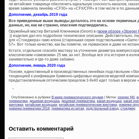
ли китайские товарищи обеспечить идеальную соосность каналов, сказат
время заменила линейку «CF30» на «CFX/CFR» в том числе и по данны
Дополнение, декабрь 2019 года
Все приведенные выше выводы делалось это на основе первичных 
данных, но, как ни странно, опасения подтвердились.
Оружейный мастер Виталий Ключников (Gnom) в с
воем обзоре «Stoeger
:)) изделия дал его подробное техническое описание. Действительно, п
для «Стоеджера» гамо-клона (старенькая серия подствольников «Gamo 
57». Вот только качество, как бы помягче, не германское и даже не ис
Кстати, отдельное спасибо мастеру за уточнение диаметра компрессора
классическим «гамовским» 25 мм, ан нет. Вообще вся эта история в изл
занимательно и где-то даже забавно.
Дополнение, январь 2020 года
Похоже, единственный в производственных линейках подствольник «Sto
тенденцией к унификации буквенно-цифровых индексов моделей компан
предустановленным оптическим прицелом 3-9х40 идет только в версии 
Опубликовано в рубрике
В мире пневматического оружия
| Метки:
stoeger f40
,
в
пневматики
,
дешевая воздушка
,
дешевая пневматика
,
какая воздушка
,
какая пн
винтовки
,
китайские воздушки
,
китайские пневматические винтовки
,
новинки ору
новинки пневматики 2018
,
пневматика из китая
,
подствольный взвод
,
стоеджер
Оставить комментарий