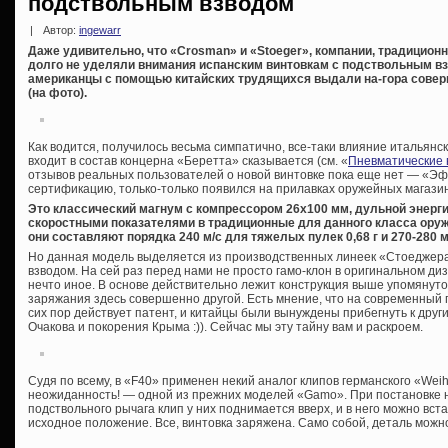
подствольным взводом
|
Автор:
ingewarr
Даже удивительно, что «Crosman» и «Stoeger», компании, традицио
долго не уделяли внимания испанским винтовкам с подствольным взво
американцы с помощью китайских трудящихся выдали на-гора совер
(на фото).
Как водится, получилось весьма симпатично, все-таки влияние италья
входит в состав концерна «Беретта» сказывается (см. «
Пневматические 
отзывов реальных пользователей о новой винтовке пока еще нет — «Эф
сертификацию, только-только появился на прилавках оружейных магази
Это классический магнум с компрессором 26х100 мм, дульной энерг
скоростными показателями в традиционные для данного класса оружи
они составляют порядка 240 м/с для тяжелых пулек 0,68 г и 270-280 м
Но данная модель выделяется из производственных линеек «Стоеджера
взводом. На сей раз перед нами не просто гамо-клон в оригинальном ди
нечто иное. В основе действительно лежит конструкция выше упомянутог
заряжания здесь совершенно другой. Есть мнение, что на современный 
сих пор действует патент, и китайцы были вынуждены прибегнуть к дру
Очакова и покорения Крыма :)). Сейчас мы эту тайну вам и раскроем.
Судя по всему, в «F40» применен некий аналог клипов германского «Wei
неожиданность! — одной из прежних моделей «Gamo». При постановке 
подствольного рычага клип у них поднимается вверх, и в него можно вста
исходное положение. Все, винтовка заряжена. Само собой, деталь можн