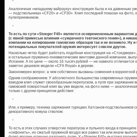
Аналогичная «младшему вайрауху» конструкция была и на давненько уж
— подствольниках «CF20» и «CF30». Клип последней показан на фото, о
пулеприемником.
То есть по сути «Stoeger F40» является осовремененным вариантом 
(с явной примесью влияния «сумрачного тевтонского гения»), и ника
компании на копирование гамовских образцов так и не возникло. Ну и 
потенциальных покупателей оружия интересует совсем другое.
Насколько четко будет работать подобная конструкция на «Стоеджере», п
и остальные пружинно-пневматические винтовки данной компании, выпуск
Испании. А по цене — около 16 тысяч рублей — не намного отличается 
заметно дешевле модели «CFX Royal» в дереве.
Закономерен вопрос: а чем собственно вызваны сомнения в корректной 
Одним соображением. У абсолютного большинства современных пружин
взводом клип служит своеобразным перепуском, а пуля при заряжании в
гамовский поворотный клип вы уже видели, на фото ниже — аналогичная 
только с другим принципом действия:
Или, к примеру, техника заряжания турецких Хатсанов-подствольников 
декоративного кожуха стволом:
То есть в этих случаях отверстие перепуска и пульного входа в принцип
«сифонить», но сжатый пружиной воздух все равно так или иначе выполн
будет вполне успешно разгонять пулю. У «Stoeger F40» выстрел произв