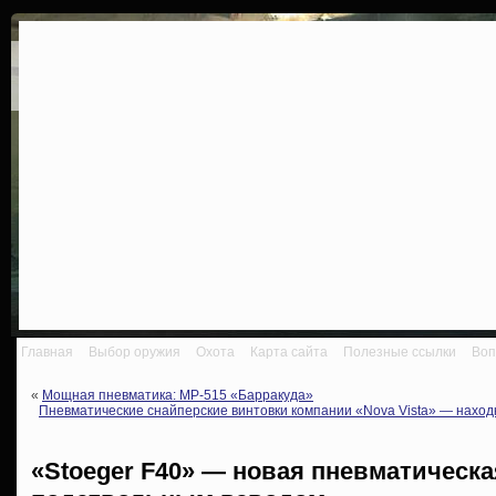
Главная
Выбор оружия
Охота
Карта сайта
Полезные ссылки
Воп
«
Мощная пневматика: МР-515 «Барракуда»
Пневматические снайперские винтовки компании «Nova Vista» — наход
«Stoeger F40» — новая пневматическа