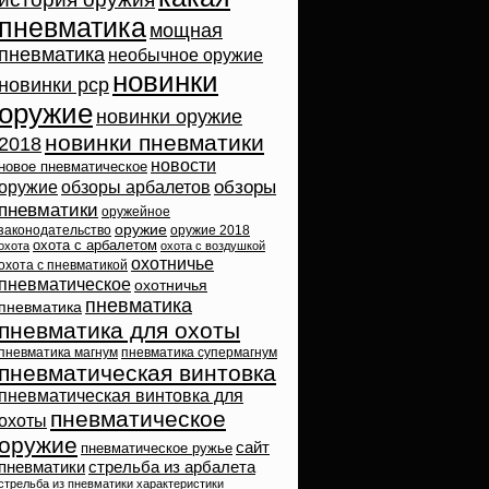
пневматика
мощная
пневматика
необычное оружие
новинки
новинки pcp
оружие
новинки оружие
новинки пневматики
2018
новости
новое пневматическое
обзоры
оружие
обзоры арбалетов
пневматики
оружейное
оружие
законодательство
оружие 2018
охота с арбалетом
охота
охота с воздушкой
охотничье
охота с пневматикой
пневматическое
охотничья
пневматика
пневматика
пневматика для охоты
пневматика магнум
пневматика супермагнум
пневматическая винтовка
пневматическая винтовка для
пневматическое
охоты
оружие
сайт
пневматическое ружье
пневматики
стрельба из арбалета
стрельба из пневматики
характеристики