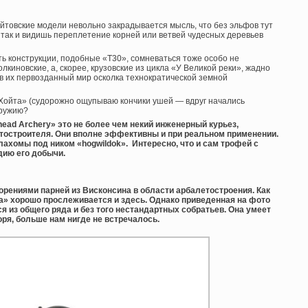
хойтовские модели невольно закрадывается мысль, что без эльфов тут
 так и видишь переплетение корней или ветвей чудесных деревьев
ть конструкции, подобные «Т30», сомневаться тоже особо не
лкиновские, а, скорее, крузовские из цикла «У Великой реки», жадно
их первозданный мир осколка технократической земной
 «Хойта» (судорожно ощупываю кончики ушей — вдруг начались
оружию?
head Archery» это не более чем некий инженерный курьез,
тостроителя. Они вполне эффективны и при реальном применении.
лахомы под ником «hogwildok». Интересно, что и сам трофей с
дию его добычи.
орениями парней из Висконсина в области арбалетостроения. Как
а» хорошо прослеживается и здесь. Однако приведенная на фото
ся из общего ряда и без того нестандартных собратьев. Она умеет
оря, больше нам нигде не встречалось.