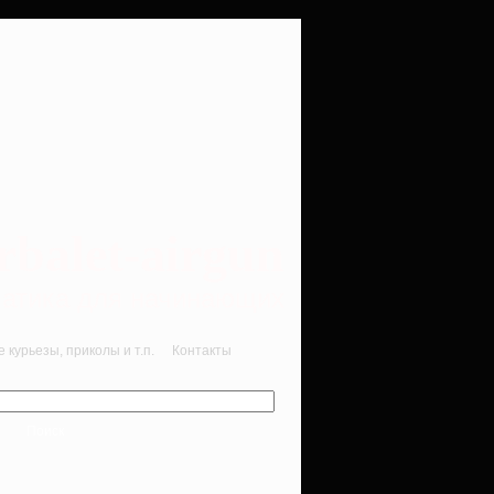
rbalet-airgun
вматика для начинающих
курьезы, приколы и т.п.
Контакты