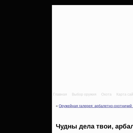
Главная
Выбор оружия
Охота
Карта са
«
Оружейная галерея: арбалетно-охотничий 
Чудны дела твои, арба