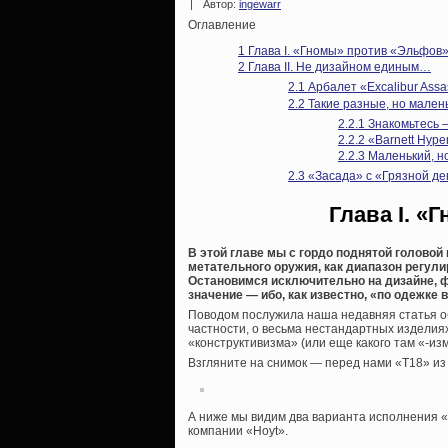
|
Автор:
ingewarr
Оглавление
1
Глава I. «Гномы» против «Эльфов
2
Глава II. Не дизайном единым…
2.1
Арбалет «Excalibur Assa
2.2
Такие разные, но малень
2.2.1
Знакомьтесь 
2.2.2
«Barnett Hype
2.2.3
Маленький, н
2.3
«Засада» с «Грязной де
Глава I. 
В этой главе мы с гордо поднятой головой
метательного оружия, как диапазон регули
Остановимся исключительно на дизайне, ф
значение — ибо, как известно, «по одежке 
Поводом послужила наша недавняя статья об 
частности, о весьма нестандартных изделия
«конструктивизма» (или еще какого там «-из
Взгляните на снимок — перед нами «Т18» из
А ниже мы видим два варианта исполнения «
компании «Hoyt».