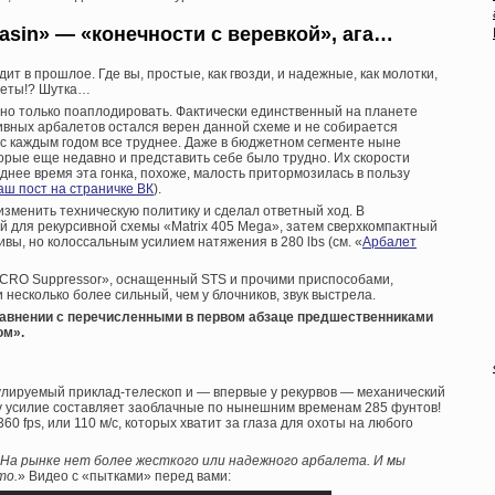
sasin» — «конечности с веревкой», ага…
ит в прошлое. Где вы, простые, как гвозди, и надежные, как молотки,
сеты!? Шутка…
но только поаплодировать. Фактически единственный на планете
ивных арбалетов остался верен данной схеме и не собирается
то с каждым годом все труднее. Даже в бюджетном сегменте ныне
орые еще недавно и представить себе было трудно. Их скорости
днее время эта гонка, похоже, малость притормозилась в пользу
аш пост на страничке ВК
).
изменить техническую политику и сделал ответный ход. В
 для рекурсивной схемы «Matrix 405 Mega», затем сверхкомпактный
вы, но колоссальным усилием натяжения в 280 lbs (см. «
Арбалет
CRO Suppressor», оснащенный STS и прочими приспособами,
есколько более сильный, чем у блочников, звук выстрела.
 сравнении с перечисленными в первом абзаце предшественниками
ом».
улируемый приклад-телескоп и — впервые у рекурвов — механический
у усилие составляет заоблачные по нынешним временам 285 фунтов!
0 fps, или 110 м/с, которых хватит за глаза для охоты на любого
На рынке нет более жесткого или надежного арбалета. И мы
то.
» Видео с «пытками» перед вами: