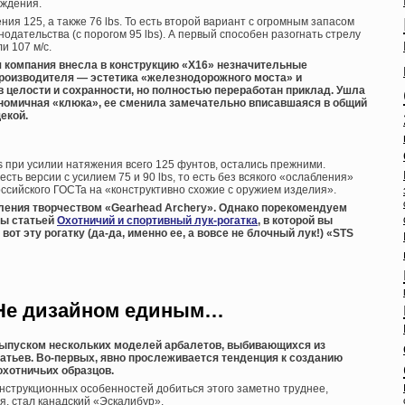
рждения.
ния 125, а также 76 lbs. То есть второй вариант с огромным запасом
одательства (с порогом 95 lbs). А первый способен разогнать стрелу
и 107 м/с.
я компания внесла в конструкцию «Х16» незначительные
производителя — эстетика «железнодорожного моста» и
 целости и сохранности, но полностью переработан приклад. Ушла
номичная «клюка», ее сменила замечательно вписавшаяся в общий
екой.
ps при усилии натяжения всего 125 фунтов, остались прежними.
сть версии с усилием 75 и 90 lbs, то есть без всякого «ослабления»
сийского ГОСТа на «конструктивно схожие с оружием изделия».
ления творчеством «Gearhead Archery». Однако порекомендуем
вы статьей
Охотничий и спортивный лук-рогатка
, в которой вы
вот эту рогатку (да-да, именно ее, а вовсе не блочный лук!)
«STS
. Не дизайном единым…
выпуском нескольких моделей арбалетов, выбивающихся из
атьев. Во-первых, явно прослеживается тенденция к созданию
хотничьих образцов.
 конструкционных особенностей добиться этого заметно труднее,
я, стал канадский «Эскалибур».