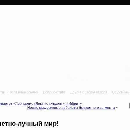
a
Лук, арбалет, пне
йта
Полезные ссылки
Вопрос-ответ
Другие обзоры автора
Оружейные 
квартет «Леопард», «Легат», «Архонт», «Ифрит»
Новые рекурсивные арбалеты бюджетного сегмента
»
летно-лучный мир!