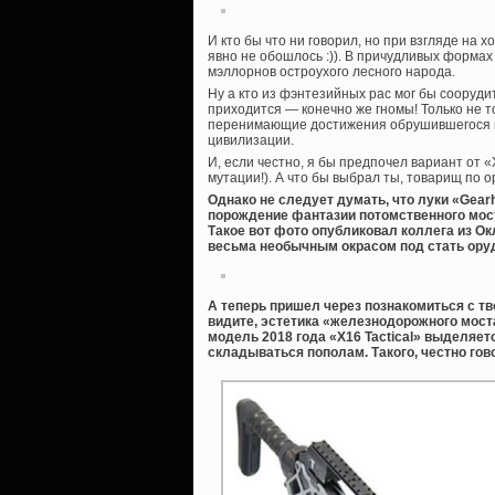
И кто бы что ни говорил, но при взгляде на 
явно не обошлось :)). В причудливых формах
мэллорнов остроухого лесного народа.
Ну а кто из фэнтезийных рас мог бы сооруди
приходится — конечно же гномы! Только не то
перенимающие достижения обрушившегося в 
цивилизации.
И, если честно, я бы предпочел вариант от
мутации!). А что бы выбрал ты, товарищ по 
Однако не следует думать, что луки «Gear
порождение фантазии потомственного мос
Такое вот фото опубликовал коллега из Ок
весьма необычным окрасом под стать ору
А теперь пришел через познакомиться с тв
видите, эстетика «железнодорожного мост
модель 2018 года «X16 Tactical» выделяет
складываться пополам. Такого, честно гов