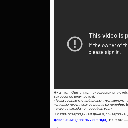
Ну а что… Опять-таки приведем цитату с о
так веселее получается):
«
Пока составные арбалеты чувствительная
которые могут легко прийти из мелодии, Ex
прямо и никогда не подведет вас.
»
И с этим утверждением даже я, приверженец 
Дополнение (апрель 2019 года).
На фото — 