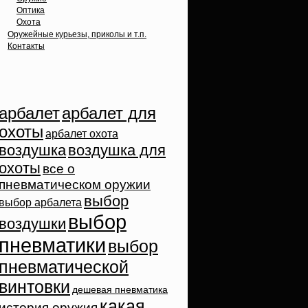
Оптика
Охота
Оружейные курьезы, приколы и т.п.
Контакты
Облако тэгов
арбалет
арбалет для
охоты
арбалет охота
воздушка
воздушка для
охоты
все о
пневматическом оружии
выбор
выбор арбалета
выбор
воздушки
пневматики
выбор
пневматической
винтовки
дешевая пневматика
какая
история оружия