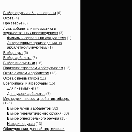
Статьи, обзоры
Выбор оружия: общие вопросы
(6)
Охота
(4)
Про зверьё
(6)
Луки. арбалеты и пневматика в
художественных произведениях
(3)
Фильмы и сериалы на лучную тему
(1)
Литературные произведения на
арбалетно-лучную тему
(1)
Выбор лука
(6)
Выбор арбалета
(8)
Выбор пневматики
(18)
Практика: стреляем и обслуживаем
(12)
Охота с луком и арбалетом
(13)
Охота с пневматикой
(11)
Боеприпасы и аксессуары
(15)
Для пневматики
(7)
Для луков и арбалетов
(7)
Мир оружия: новости, события, обзоры
(126)
В мире луков и арбалетов
(32)
В мире пневматического оружия
(60)
В мире огнестрельного оружия
(15)
История оружия
(13)
Оборудование: дачный тир, мишени,