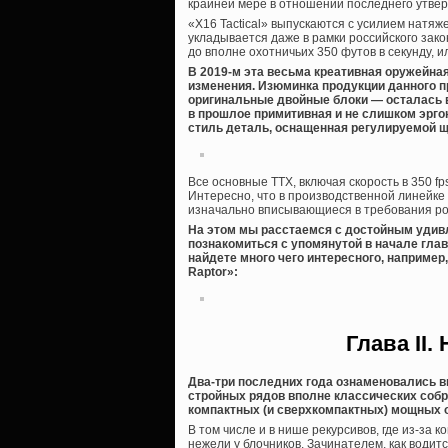
крайней мере в отношении последнего утве
«X16 Tactical» выпускаются с усилием натяже
укладывается даже в рамки российского закон
до вполне охотничьих 350 футов в секунду, ил
В 2019-м эта весьма креативная оружейна
изменения. Изюминка продукции данного 
оригинальные двойные блоки — осталась в
в прошлое примитивная и не слишком эрго
стиль деталь, оснащенная регулируемой щ
Все основные ТТХ, включая скорость в 350 f
Интересно, что в производственной линейке е
изначально вписывающиеся в требования рос
На этом мы расстаемся с достойным удив
познакомиться с упомянутой в начале гла
найдете много чего интересного, например, 
Raptor»:
Глава II
Два-три последних года ознаменовались 
стройных рядов вполне классических собр
компактных (и сверхкомпактных) мощных о
В том числе и в нише рекурсивов, где из-за
нежели у блочников. Зачинателем, как водитс