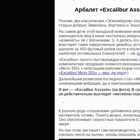
Арбалет «Excalibur As
Похоже, век классических «Эскалибуров» уход
старые добрые Эквиноксы, Вортексы и Экзо
На самом деле этой канадской компании мож
законодатель мод в нише охотничьих рекурс
«изменять» ей с блочниками :)). А делать э
властвуют такие навороченные девайсы, кот
шагнули за 400-футовый рубеж (хотя в после
наиболее оптимальных показателей — см.
н
«Excalibur» просто был вынужден несколько 
номенклатуре продукции появился рекордный
«Micro 355» с небольшим рабочим ходом тети
«Excalibur Micro 355» — мал, да удал
«).
Дальнейшим развитием последнего стал «MI
снижающими вибрации, да и приглушающими н
И вот — «Excalibur Assasin» (на фото). В
он действительно выглядит «мегабластер
К разного рода «глушилкам» добавились рег
натяжитель тетивы. Понять можно, поскольк
Оно обеспечивает скоростные показатели в 36
зверя.
Но при этом, как пишет сам производитель, «
сделали тест на пытки, чтобы доказать э