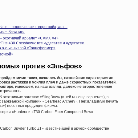
»
sin» — «конечности с веревкой», ага…
кие, блочники
— охотничий арбалет «CAMX А4»
rFlite 430 Crossbow»: все чудесатее и чудесатее…
о о-о-чень злой «Трансформер»
вочкой»
«Гномы» против «Эльфов»
 пройдем мимо таких, казалось бы, важнейших характеристик
ровки растяжки и усилия плеч и даже скоростных показателей.
акторе, имеющем, на наш взгляд, далеко не второстепенное
встречают».
охотничьих рогатках «SlingBow» (к ней мы еще вернемся), в
х заокеанской компании «Gearhead Archery». Неизгладимую печать
ма») несет вся продукция фирмы.
 серии «Hunter» и «T30 Carbon Fiber Compound Bow»:
Carbon Spyder Turbo ZT» известнейшей в арчери-сообществе