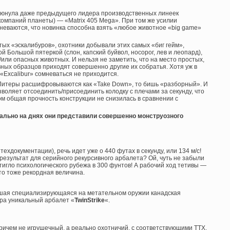
плюнула даже предыдущего лидера производственных линеек
компаний планеты) — «Matrix 405 Mega». При том же усилии
неваются, что новинка способна взять «любое животное «big game»
тых «эскалибуров», охотники добывали этих самых «биг гейм»,
Большой пятеркой (слон, капский буйвол, носорог, лев и леопард),
или опасных животных. И нельзя не заметить, что на место простых,
ивных образцов приходят совершенно другие их собратья. Хотя уж в
 «Excalibur» сомневаться не приходится.
 Литеры расшифровываются как «Take Down», то бишь «разборный». И
воляет отсоединить/присоединить колодку с плечами за секунду, что
ом общая прочность конструкции не снизилась в сравнении с
вально на днях они представили совершенно монструозного
 техдокументации), речь идет уже о 440 футах в секунду, или 134 м/с!
результат для серийного рекурсивного арбалета? Ой, чуть не забыли
тигло психологического рубежа в 300 фунтов! А рабочий ход тетивы —
Это тоже рекордная величина.
йшая специализирующаяся на метательном оружии канадская
ора уникальный арбалет «
TwinStrike
«.
ричем не игрушечный, а реально охотничий, с соответствующими ТТХ,