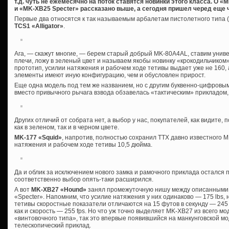
т.д. чуть не ежемесячно на поток ставятся новинки этого класса. О 
и «MK-XB25 Specter» рассказано выше, а сегодня пришел черед еще ч
Первые два относятся к так называемым арбалетам пистолетного типа (
TCS1 «Alligator»
.
Ага, — скажут многие, — берем старый добрый MK-80A4AL, ставим универ
плечи, ложу в зеленый цвет и называем якобы новинку «крокодильчиком». 
прототип, усилии натяжения и рабочем ходе тетивы выдает уже не 160, а 
элементы имеют иную конфигурацию, чем и обусловлен прирост.
Еще одна модель под тем же названием, но с другим буквенно-цифров
вместо привычного рычага взвода обзавелась «тактическим» прикладом,
Других отличий от собрата нет, а выбор у нас, покупателей, как видите
как в зеленом, так и в черном цвете.
MK-177 «Squid»
, напротив, полностью сохранил ТТХ давно известного М
натяжения и рабочем ходе тетивы 10,5 дюйма.
Да и облик за исключением нового замка и рамочного приклада остался 
соответственно выбор опять-таки расширился.
А вот
MK-XB27 «Hound»
занял промежуточную нишу между описанными 
«Specter». Напомним, что усилие натяжения у них одинаково — 175 lbs,
тетивы скоростные показатели отличаются на 15 футов в секунду — 245 
как и скорость — 255 fps. Но что уж точно выделяет MK-XB27 из всего м
«винтовочного типа», так это впервые появившийся на манкунговской м
телескопический приклад.