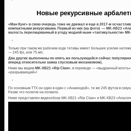
Новые рекурсивные арбалет
«Ман Кунг» в свою очередь тоже не дремал и еще в 2017-м осчастли
компактными рекурсивами. Первый из них (на фото) — MK-XB23 «Ana
малость перелицованный в угоду модной ныне «тактикульности» МК-
Только при таком же рабочем ходе тетивы имеет большее усилие натяжен
— 245 fps, или 75 м/с.
Два других выполнены по опять же пользующейся сейчас популярно
вперед относительно замка спусковым механизмом).
Ниже мы видим
MK-XB21 «Rip Claw»
, в переводе — «выдранный коготь»
«разрывающий»!
По основным ТТХ он один в один с «Анакондой», те же 245 футов в секу
Разве что полегче на полкило.
Ниже представлен видеообзор MK-XB21 «Rip Claw» и MK-XB23 «Anacon