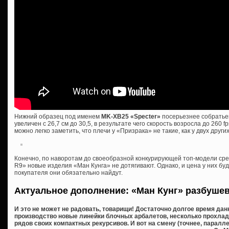
Нижний образец под именем
MK-XB25 «Specter»
посерьезнее собратьев
увеличен с 26,7 см до 30,5, в результате чего скорость возросла до 260 fp
можно легко заметить, что плечи у «Призрака» не такие, как у двух дру
Конечно, по наворотам до своеобразной конкурирующей топ-модели сре
R9» новые изделия «Ман Кунга» не дотягивают. Однако, и цена у них буд
покупателя они обязательно найдут.
Актуальное дополнение: «Ман Кунг» разбуше
И это не может не радовать, товарищи! Достаточно долгое время дан
производство новые линейки блочных арбалетов, несколько прохла
рядов своих компактных рекурсивов. И вот на смену (точнее, паралл