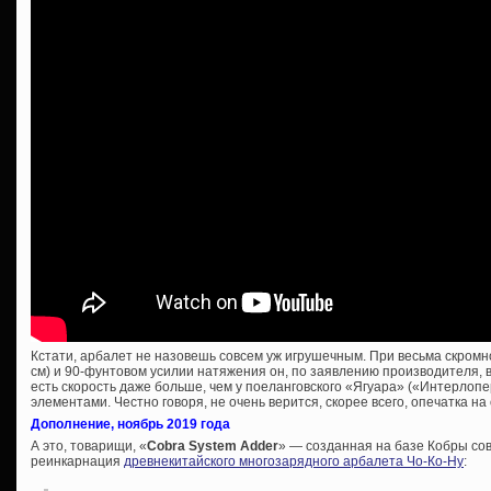
Кстати, арбалет не назовешь совсем уж игрушечным. При весьма скромн
см) и 90-фунтовом усилии натяжения он, по заявлению производителя, вы
есть скорость даже больше, чем у поеланговского «Ягуара» («Интерлоп
элементами. Честно говоря, не очень верится, скорее всего, опечатка 
Дополнение, ноябрь 2019 года
А это, товарищи, «
Cobra System Adder
» — созданная на базе Кобры со
реинкарнация
древнекитайского многозарядного арбалета Чо-Ко-Ну
: