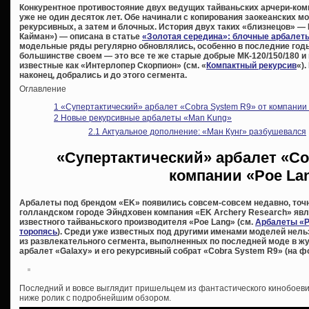
Конкурентное противостояние двух ведущих тайваньских арчери-ком
уже не один десяток лет. Обе начинали с копирования заокеанских м
рекурсивных, а затем и блочных. История двух таких «близнецов» —
Кайман») — описана в статье
«Золотая середина»: блочные арбалеты
модельные ряды регулярно обновлялись, особенно в последние годы
большинстве своем — это все те же старые добрые МК-120/150/180 и 
известные как «Интерлопер Скорпион» (см. «
Компактный рекурсив
«)
наконец, добрались и до этого сегмента.
Оглавление
1
«Супертактический» арбалет «Cobra System R9» от компании
2
Новые рекурсивные арбалеты «Man Kung»
2.1
Актуальное дополнение: «Ман Кунг» разбушевался
«Супертактический» арбалет «Co
компании «Poe La
Арбалеты под брендом «EK» появились совсем-совсем недавно, точн
голландском городе Эйндховен компания «EK Archery Research» яв
известного тайваньского производителя «Poe Lang» (см.
Арбалеты «P
торопясь
). Среди уже известных под другими именами моделей нельз
из развлекательного сегмента, выполненных по последней моде в жу
арбалет «Galaxy» и его рекурсивный собрат «Cobra System R9» (на фо
Последний и вовсе выглядит пришельцем из фантастического кинобоеви
ниже ролик с подробнейшим обзором.