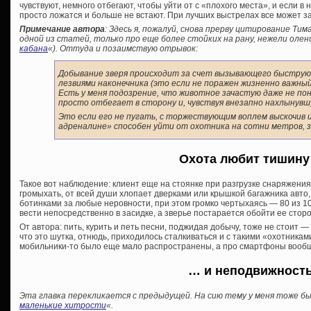
чувствуют, немного отбегают, чтобы уйти от с «плохого места», и если в
просто ложатся и больше не встают. При лучших выстрелах все может з
Примечание автора
: Здесь я, пожалуй, снова прерву цитирование Тим
одной из статей, только про еще более стойких на рану, нежели олени
кабана
«). Оттуда и позаимствую отрывок:
Добывание зверя происходит за счет вызывающего быструю
лезвиями наконечника (это если не поражен жизненно важный
Есть у меня подозрение, что животное зачастую даже не пон
просто отбегает в сторону и, чувствуя внезапно нахлынувш
Это если его не пугать, с торжествующим воплем выскочив и
адреналине» способен уйти от охотника на сотни метров, з
Охота любит тишин
Такое вот наблюдение: клиент еще на стоянке при разгрузке снаряжения
громыхать, от всей души хлопает дверками или крышкой багажника авто,
ботинками за любые неровности, при этом громко чертыхаясь — 80 из 10
вести непосредственно в засидке, а зверье постарается обойти ее стор
От автора: пить, курить и петь песни, поджидая добычу, тоже не стоит — 
что это шутка, отнюдь, приходилось сталкиваться и с такими «охотниками
мобильники-то было еще мало распространены, а про смартфоны вообщ
… и неподвижност
Эта главка перекликается с предыдущей. На сию тему у меня тоже б
маленькие хитрости
«.