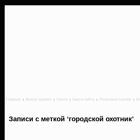
Главная
Выбор оружия
Охота
Карта сайта
Полезные ссылки
В
Записи с меткой ‘городской охотник’