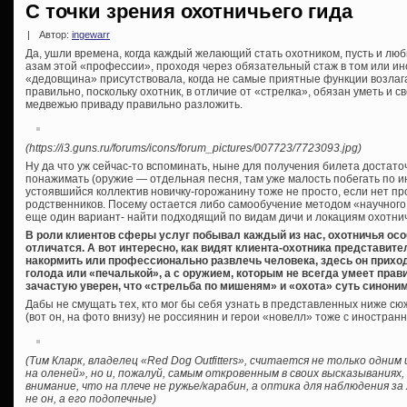
С точки зрения охотничьего гида
|
Автор:
ingewarr
Да, ушли времена, когда каждый желающий стать охотником, пусть и лю
азам этой «профессии», проходя через обязательный стаж в том или и
«дедовщина» присутствовала, когда не самые приятные функции возлаг
правильно, поскольку охотник, в отличие от «стрелка», обязан уметь и 
медвежью приваду правильно разложить.
(https://i3.guns.ru/forums/icons/forum_pictures/007723/7723093.jpg)
Ну да что уж сейчас-то вспоминать, ныне для получения билета достато
понажимать (оружие — отдельная песня, там уже малость побегать по ин
устоявшийся коллектив новичку-горожанину тоже не просто, если нет пр
родственников. Посему остается либо самообучение методом «научного т
еще один вариант- найти подходящий по видам дичи и локациям охотничий
В роли клиентов сферы услуг побывал каждый из нас, охотничья осо
отличатся. А вот интересно, как видят клиента-охотника представите
накормить или профессионально развлечь человека, здесь он приход
голода или «печалькой», а с оружием, которым не всегда умеет прави
зачастую уверен, что «стрельба по мишеням» и «охота» суть синони
Дабы не смущать тех, кто мог бы себя узнать в представленных ниже сю
(вот он, на фото внизу) не россиянин и герои «новелл» тоже с иностра
(Тим Кларк, владелец «Red Dog Outfitters», считается не только одни
на оленей», но и, пожалуй, самым откровенным в своих высказываниях,
внимание, что на плече не ружье/карабин, а оптика для наблюдения з
не он, а его подопечные)