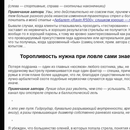
(слева — спортивные, справа — охотничьи наконечники)
Примечание автора
: Увы, это действительно не совсем так, причем
тем больше разного рода нюансов изменения траектории стрел и болт
почитать в моей статье «
Арбалет «Ravin R500»: слишком хорошо — т
Бывали случаи, когда клиенты отказывались проходить «тестирование» —
заставит их нервничать и хороших результатов стрельбы не получится. 
вообще-то я хороший парень, к тому же кровно заинтересованный как раз
что провоцируемый присутствием гида адреналин или артериальное давл
что ты получишь, когда здоровенный «бык» (самец оленя, прим. автора ст
копытом…
Торопливость нужна при ловле сами знает
Потеря подранка — один из главных «косяков» любого охотника, увы, не 
неудачному выстрелу примешивается еще один фактор — спешка, приче
ружье в этом плане более щадящие, что ли, благодаря существенным п
лучно-арбалетной охоте подобные неувязочки случаются куда чаще, по
иначе.
Примечание автора
. Лучше один раз увидеть, чем сто — услышать. Т
канал при отстреле стрелы в баллистический гель
А это уже пуля. Гидроудар, буквально разрывающий внутренности, в
внизу), в разы превышающие диаметр собственно раневого канала, не
Я убежден, что большинство оленей, в которых попала стрела, понятия н