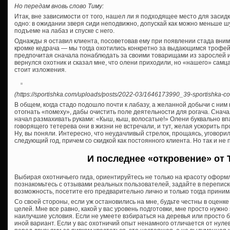
Но передам вновь слово Тиму:
Итак, вне зависимости от того, нашел ли я подходящее место для засидк
одно: в ожидании зверя сиди неподвижно, допускай как можно меньше ш
подъеме на лабаз и спуске с него.
Однажды я оставил клиента, посоветовав ему при появлении стада вни
кромке кедрача — мы тогда охотились конкретно за выдающимся трофей
предпочитая сначала понаблюдать за своими товарищами из зарослей и 
вернулся охотник и сказал мне, что олени приходили, но «нашего» самц
стоит изложения.
(https://sportishka.com/uploads/posts/2022-03/1646173990_39-sportishka-com
В общем, когда стадо подошло почти к лабазу, а желанной добычи с ним
отогнать «помеху», дабы очистить поле деятельности для рогача. Снача
начал размахивать руками: «Кыш, кыш, волосатые!» Олени буквально впа
говорящего тетерева они в жизни не встречали, и тут, желая ускорить п
Ну, вы поняли. Интересно, что неудачливый стрелок, прощаясь, уговорил 
следующий год, причем со скидкой как постоянного клиента. Но так и не 
И последнее «откровение» от 
Выбирая охотничьего гида, ориентируйтесь не только на красоту оформл
познакомьтесь с отзывами реальных пользователей, задайте в переписк
возможность, посетите его предварительно лично и только тогда прини
Со своей стороны, если уж остановились на мне, будьте честны в оценк
целей. Мне все равно, какой у вас уровень подготовки, мне просто нужно 
наилучшие условия. Если не умеете взбираться на деревья или просто 
иной вариант. Если у вас охотничий опыт ненамного отличается от нулев