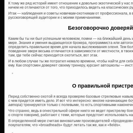
К тому же ряд историй имеет отношение к довольно экзотической у нас п
ничем не отличаются от того, что приходилось видеть на классических р
Итак — наблюдения и советы новичкам-охотникам от профессионала, в 
русскоговорящей аудитории и с моими примечаниями.
Безоговорочно доверяй
Каким бы ты ни был успешным человеком, помни — на ближайший день или
мире. Знания и умения выдающегося брокера, программиста или автогон
определить правильное время для начала выслеживания оленя. Тем боле
поведение зверя весьма отличается в зависимости от местности, в твоих 
там, где тебе сейчас приходится охотиться, вот этак.
И в любом случае ты же потратил немало времени, чтобы найти для себя
ему. Как спортсмен доверяет своему тренеру, курсант автошколы — инст
О правильной пристр
Перед собственно охотой я всегда проверяю базовые стрелковые навык
с чем придется иметь дело. И вот что интересно: многие начинающие бо
автора
) тренируются только с полевыми, то есть спортивными наконечн
Что странно, ведь в огнестрельной сфере никто не ведет пристрелку бо
о спорте говорим), работают с теми, которые предстоит использовать на
В определенной мере считаю виноватыми производителей «бродхедов»
покупателям, что «broadheads» будут летать так же, как и «fields».