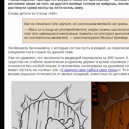
весеннем звере ни того, ни другого вообще толком не найдешь, похо
растянуло сроки охоты на лето-осень-зиму.
Снова цитата из статьи «НИ»:
Как ни печально это звучит, но охотникам медведи не нужны.
— Мясо их в пищу не употребляется, шкуры нужны настолько
так что имеющиеся ежегодные лимиты на отстрел выполня
не охотятся на медведей
, — констатирует Михаил Кречмар.
Уж Михаилу Арсеньевичу, с которым состою пусть в редкой, но переписк
специалистов в стране по данной теме.
Уже не удивляет, что численность медведей перевалила за 300 тысяч. А 
существо не стайное практически в одиночку держит в кулаке огромную т
относится без особой опаски, а человечков, посягнувших на душевное с
может пустить на «гуляш» (см. «
У каждого своя тайга и свои тигры
«). То
весьма серьезно отличаются от милых созданий, известных по детским к