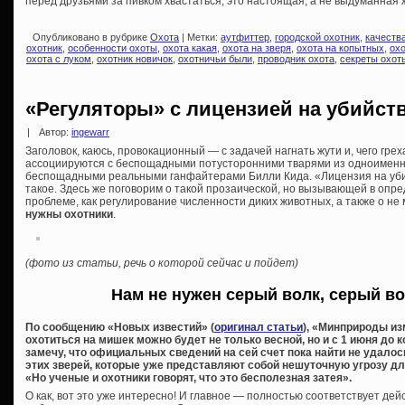
перед друзьями за пивком хвастаться, это настоящая, а не выдуманная 
Опубликовано в рубрике
Охота
| Метки:
аутфиттер
,
городской охотник
,
качеств
охотник
,
особенности охоты
,
охота какая
,
охота на зверя
,
охота на копытных
,
охо
охота с луком
,
охотник новичок
,
охотничьи были
,
проводник охота
,
секреты охот
«Регуляторы» с лицензией на убийст
|
Автор:
ingewarr
Заголовок, каюсь, провокационный — с задачей нагнать жути и, чего гре
ассоциируются с беспощадными потусторонними тварями из одноименно
беспощадными реальными ганфайтерами Билли Кида. «Лицензия на убий
такое. Здесь же поговорим о такой прозаической, но вызывающей в оп
проблеме, как регулирование численности диких животных, а также о н
нужны охотники
.
(фото из статьи, речь о которой сейчас и пойдет)
Нам не нужен серый волк, серый в
По сообщению «Новых известий» (
оригинал статьи
), «Минприроды из
охотиться на мишек можно будет не только весной, но и с 1 июня до
замечу, что официальных сведений на сей счет пока найти не удалос
этих зверей, которые уже представляют собой нешуточную угрозу для
«Но ученые и охотники говорят, что это бесполезная затея».
О как, вот это уже интересно! И главное — полностью соответствует дей