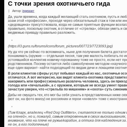
С точки зрения охотничьего гида
|
Автор:
ingewarr
Да, ушли времена, когда каждый желающий стать охотником, пусть и лю
азам этой «профессии», проходя через обязательный стаж в том или и
«дедовщина» присутствовала, когда не самые приятные функции возлаг
правильно, поскольку охотник, в отличие от «стрелка», обязан уметь и 
медвежью приваду правильно разложить.
(https://i3.guns.ru/forums/icons/forum_pictures/007723/7723093.jpg)
Ну да что уж сейчас-то вспоминать, ныне для получения билета достато
понажимать (оружие — отдельная песня, там уже малость побегать по ин
устоявшийся коллектив новичку-горожанину тоже не просто, если нет пр
родственников. Посему остается либо самообучение методом «научного т
еще один вариант- найти подходящий по видам дичи и локациям охотничий
В роли клиентов сферы услуг побывал каждый из нас, охотничья осо
отличатся. А вот интересно, как видят клиента-охотника представите
накормить или профессионально развлечь человека, здесь он приход
голода или «печалькой», а с оружием, которым не всегда умеет прави
зачастую уверен, что «стрельба по мишеням» и «охота» суть синони
Дабы не смущать тех, кто мог бы себя узнать в представленных ниже сю
(вот он, на фото внизу) не россиянин и герои «новелл» тоже с иностра
(Тим Кларк, владелец «Red Dog Outfitters», считается не только одни
на оленей», но и, пожалуй, самым откровенным в своих высказываниях,
внимание, что на плече не ружье/карабин, а оптика для наблюдения з
не он, а его подопечные)