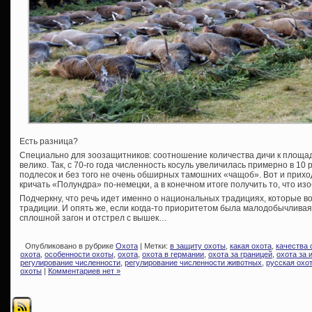
Есть разница?
Специально для зоозащитников: соотношение количества дичи к площа
велико. Так, с 70-го года численность косуль увеличилась примерно в 10
подлесок и без того не очень обширных тамошних «чащоб». Вот и приходи
кричать «Полундра» по-немецки, а в конечном итоге получить то, что и
Подчеркну, что речь идет именно о национальных традициях, которые в
традиции. И опять же, если когда-то приоритетом была малодобычливая 
сплошной загон и отстрел с вышек…
Опубликовано в рубрике
Охота
| Метки:
в защиту охоты
,
какая охота
,
качества 
охота
,
особенности охоты
,
охота
,
охота в германии
,
охота за границей
,
охота за 
регулирование численности
,
регулирование численности животных
,
русская охо
охоты
|
Комментариев нет »