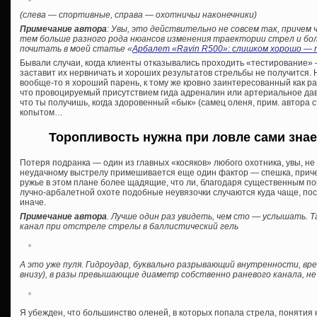
(слева — спортивные, справа — охотничьи наконечники)
Примечание автора
: Увы, это действительно не совсем так, причем
тем больше разного рода нюансов изменения траектории стрел и болт
почитать в моей статье «
Арбалет «Ravin R500»: слишком хорошо — т
Бывали случаи, когда клиенты отказывались проходить «тестирование» —
заставит их нервничать и хороших результатов стрельбы не получится. 
вообще-то я хороший парень, к тому же кровно заинтересованный как раз
что провоцируемый присутствием гида адреналин или артериальное давл
что ты получишь, когда здоровенный «бык» (самец оленя, прим. автора ст
копытом…
Торопливость нужна при ловле сами знает
Потеря подранка — один из главных «косяков» любого охотника, увы, не 
неудачному выстрелу примешивается еще один фактор — спешка, приче
ружье в этом плане более щадящие, что ли, благодаря существенным п
лучно-арбалетной охоте подобные неувязочки случаются куда чаще, по
иначе.
Примечание автора
. Лучше один раз увидеть, чем сто — услышать. Т
канал при отстреле стрелы в баллистический гель
А это уже пуля. Гидроудар, буквально разрывающий внутренности, в
внизу), в разы превышающие диаметр собственно раневого канала, не
Я убежден, что большинство оленей, в которых попала стрела, понятия н