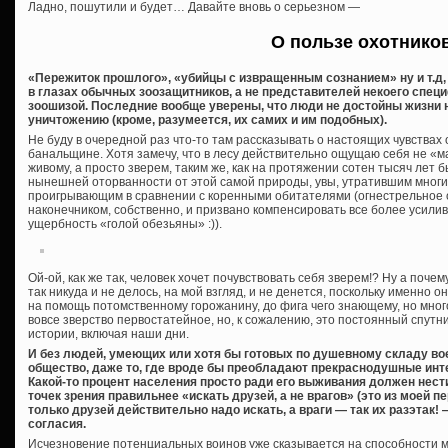
Ладно, пошутили и будет… Давайте вновь о серьезном —
О пользе охотнико
«Пережиток прошлого», «убийцы с извращенным сознанием» ну и т.д, и
в глазах обычных зоозащитников, а не представителей некоего спец
зоошизой. Последние вообще уверены, что люди не достойны жизни 
уничтожению (кроме, разумеется, их самих и им подобных).
Не буду в очередной раз что-то там рассказывать о настоящих чувствах
банальщине. Хотя замечу, что в лесу действительно ощущаю себя не «м
живому, а просто зверем, таким же, как на протяжении сотен тысяч лет 
нынешней оторванности от этой самой природы, увы, утратившим многие
проигрывающим в сравнении с коренными обитателями (огнестрельное ор
наконечником, собственно, и призвано компенсировать все более усил
ущербность «голой обезьяны» :)).
Ой-ой, как же так, человек хочет почувствовать себя зверем!? Ну а поче
так никуда и не делось, на мой взгляд, и не денется, поскольку именно 
на помощь потомственному горожанину, до фига чего знающему, но мног
вовсе зверство первостатейное, но, к сожалению, это постоянный спутн
истории, включая наши дни.
И без людей, умеющих или хотя бы готовых по душевному складу вое
общество, даже то, где вроде бы преобладают прекраснодушные ин
Какой-то процент населения просто ради его выживания должен нести 
точек зрения правильнее «искать друзей, а не врагов» (это из моей п
только друзей действительно надо искать, а враги — так их разэтак!
согласия.
Исчезновение потенциальных воинов уже сказывается на способности мн