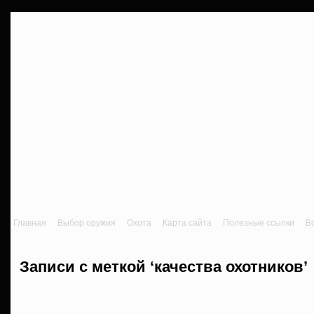
Главная
Выбор оружия
Охота
Карта сайта
Полезные ссылки
В
Записи с меткой ‘качества охотников’