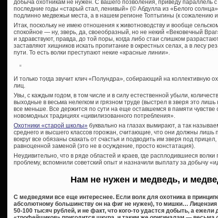
добыча охотникам не нужен. С вашего позволения, приведу параллель с 
последние годы «старый стал, ленивый» (© Абдулла из «Белого солнца»)
подлинно медвежьи места, а в нашем регионе Топтыгины (к сожалению ил
Итак, поскольку не имею отношения к животноводству и вообще сельском
спокойное — ну, зверь, да, своеобразный, но не некий «Вековечный Вра
и здравствуют, правда, до той поры, когда либо стаи слишком разрастаю
заставляют хищников искать пропитание в окрестных селах, а в лесу ре
пути. То есть волки преступают некие «красные линии».
И только тогда звучит клич «Полундра», собирающий на коллективную о
лиц.
Увы, с каждым годом, в том числе и в силу естественной убыли, количе
выходные в весьма нелегком и грязном труде (выстрел в зверя это лиш
все меньше. Все держится по сути на еще оставшемся в памяти чувстве о
новомодных традициях «цивилизованного потребления».
Охотники «старой школы»
буквально на глазах вымирают, а так называе
среднего и высшего классов горожан, считающие, что они должны лишь пл
вокруг все обязаны скакать от счастья и подводить им зверя под прицел
равноценной заменой (это не в осуждение, просто констатация).
Неудивительно, что в ряде областей и краев, где расплодившиеся волки
проблему, вспомнили советский опыт и назначили выплату за добычу «и
Нам не нужен и медведь, и медве
С медведями все еще интереснее. Если волк для охотника в принципе
абсолютному большинству он на фиг не нужен), то мишки… Лицензия 
50-100 тысяч рублей, и не факт, что кого-то удастся добыть, а ежели
«трофейщиков» пригодится шкура, и таким же оригиналам — весьма с