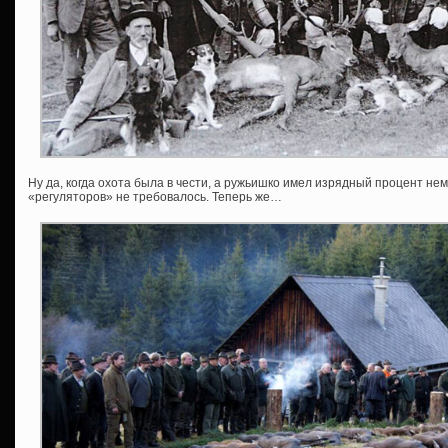
Ну да, когда охота была в чести, а ружьишко имел изрядный процент не
«регуляторов» не требовалось. Теперь же…