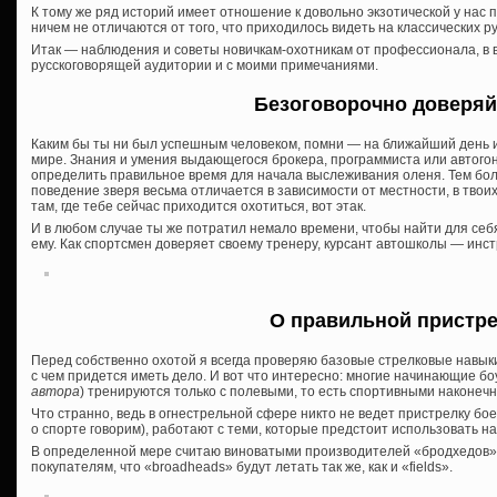
К тому же ряд историй имеет отношение к довольно экзотической у нас п
ничем не отличаются от того, что приходилось видеть на классических р
Итак — наблюдения и советы новичкам-охотникам от профессионала, в 
русскоговорящей аудитории и с моими примечаниями.
Безоговорочно доверяй
Каким бы ты ни был успешным человеком, помни — на ближайший день или
мире. Знания и умения выдающегося брокера, программиста или автогон
определить правильное время для начала выслеживания оленя. Тем боле
поведение зверя весьма отличается в зависимости от местности, в твоих 
там, где тебе сейчас приходится охотиться, вот этак.
И в любом случае ты же потратил немало времени, чтобы найти для себя
ему. Как спортсмен доверяет своему тренеру, курсант автошколы — инст
О правильной пристр
Перед собственно охотой я всегда проверяю базовые стрелковые навык
с чем придется иметь дело. И вот что интересно: многие начинающие бо
автора
) тренируются только с полевыми, то есть спортивными наконечн
Что странно, ведь в огнестрельной сфере никто не ведет пристрелку бо
о спорте говорим), работают с теми, которые предстоит использовать на
В определенной мере считаю виноватыми производителей «бродхедов»
покупателям, что «broadheads» будут летать так же, как и «fields».