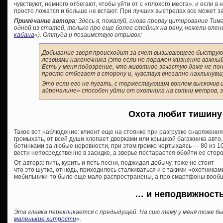
чувствуют, немного отбегают, чтобы уйти от с «плохого места», и если в
просто ложатся и больше не встают. При лучших выстрелах все может з
Примечание автора
: Здесь я, пожалуй, снова прерву цитирование Тим
одной из статей, только про еще более стойких на рану, нежели олени
кабана
«). Оттуда и позаимствую отрывок:
Добывание зверя происходит за счет вызывающего быструю
лезвиями наконечника (это если не поражен жизненно важный
Есть у меня подозрение, что животное зачастую даже не пон
просто отбегает в сторону и, чувствуя внезапно нахлынувш
Это если его не пугать, с торжествующим воплем выскочив и
адреналине» способен уйти от охотника на сотни метров, з
Охота любит тишин
Такое вот наблюдение: клиент еще на стоянке при разгрузке снаряжения
громыхать, от всей души хлопает дверками или крышкой багажника авто,
ботинками за любые неровности, при этом громко чертыхаясь — 80 из 10
вести непосредственно в засидке, а зверье постарается обойти ее стор
От автора: пить, курить и петь песни, поджидая добычу, тоже не стоит — 
что это шутка, отнюдь, приходилось сталкиваться и с такими «охотниками
мобильники-то было еще мало распространены, а про смартфоны вообщ
… и неподвижност
Эта главка перекликается с предыдущей. На сию тему у меня тоже б
маленькие хитрости
«.