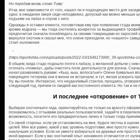
Но передам вновь слово Тиму:
Итак, вне зависимости от того, нашел ли я подходящее место для засидк
одно: в ожидании зверя сиди неподвижно, допускай как можно меньше ш
подъеме на лабаз и спуске с него.
Однажды я оставил клиента, посоветовав ему при появлении стада вни
кромке кедрача — мы тогда охотились конкретно за выдающимся трофей
предпочитая сначала понаблюдать за своими товарищами из зарослей и 
вернулся охотник и сказал мне, что олени приходили, но «нашего» самц
стоит изложения.
(https://sportishka.com/uploads/posts/2022-03/1646173990_39-sportishka-com
В общем, когда стадо подошло почти к лабазу, а желанной добычи с ним
отогнать «помеху», дабы очистить поле деятельности для рогача. Снача
начал размахивать руками: «Кыш, кыш, волосатые!» Олени буквально впа
говорящего тетерева они в жизни не встречали, и тут, желая ускорить п
Ну, вы поняли. Интересно, что неудачливый стрелок, прощаясь, уговорил 
следующий год, причем со скидкой как постоянного клиента. Но так и не 
И последнее «откровение» от 
Выбирая охотничьего гида, ориентируйтесь не только на красоту оформл
познакомьтесь с отзывами реальных пользователей, задайте в переписк
возможность, посетите его предварительно лично и только тогда прини
Со своей стороны, если уж остановились на мне, будьте честны в оценк
целей. Мне все равно, какой у вас уровень подготовки, мне просто нужно 
наилучшие условия. Если не умеете взбираться на деревья или просто 
иной вариант. Если у вас охотничий опыт ненамного отличается от нулев