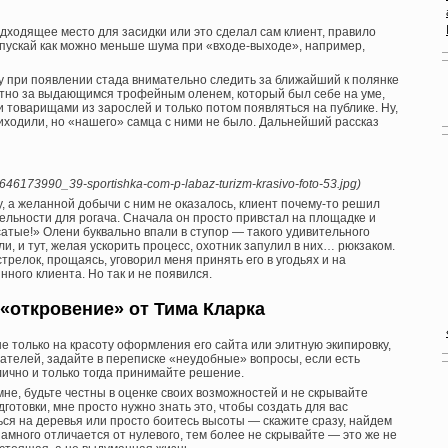
подходящее место для засидки или это сделал сам клиент, правило
опускай как можно меньше шума при «входе-выходе», например,
у при появлении стада внимательно следить за ближайший к полянке
етно за выдающимся трофейным оленем, который был себе на уме,
 товарищами из зарослей и только потом появляться на публике. Ну,
риходили, но «нашего» самца с ними не было. Дальнейший рассказ
1646173990_39-sportishka-com-p-labaz-turizm-krasivo-foto-53.jpg)
у, а желанной добычи с ним не оказалось, клиент почему-то решил
ельности для рогача. Сначала он просто привстал на площадке и
атые!» Олени буквально впали в ступор — такого удивительного
и, и тут, желая ускорить процесс, охотник запулил в них… рюкзаком.
трелок, прощаясь, уговорил меня принять его в угодьях и на
нного клиента. Но так и не появился.
«откровение» от Тима Кларка
е только на красоту оформления его сайта или элитную экипировку,
ателей, задайте в переписке «неудобные» вопросы, если есть
лично и только тогда принимайте решение.
мне, будьте честны в оценке своих возможностей и не скрывайте
дготовки, мне просто нужно знать это, чтобы создать для вас
ься на деревья или просто боитесь высоты — скажите сразу, найдем
намного отличается от нулевого, тем более не скрывайте — это же не