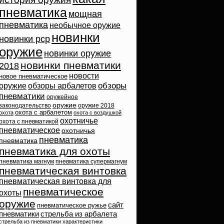
пневматика
мощная
пневматика
необычное оружие
новинки
новинки pcp
оружие
новинки оружие
новинки пневматики
2018
новости
новое пневматическое
обзоры
оружие
обзоры арбалетов
пневматики
оружейное
оружие
законодательство
оружие 2018
охота с арбалетом
охота
охота с воздушкой
охотничье
охота с пневматикой
пневматическое
охотничья
пневматика
пневматика
пневматика для охоты
пневматика магнум
пневматика супермагнум
пневматическая винтовка
пневматическая винтовка для
пневматическое
охоты
оружие
сайт
пневматическое ружье
пневматики
стрельба из арбалета
стрельба из пневматики
характеристики