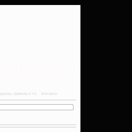
rbalet-airgun
вматика для начинающих
рьезы, приколы и т.п.
Контакты