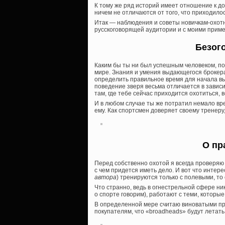
К тому же ряд историй имеет отношение к до
ничем не отличаются от того, что приходило
Итак — наблюдения и советы новичкам-охотн
русскоговорящей аудитории и с моими прим
Безог
Каким бы ты ни был успешным человеком, пом
мире. Знания и умения выдающегося брокера
определить правильное время для начала вы
поведение зверя весьма отличается в зависим
там, где тебе сейчас приходится охотиться, в
И в любом случае ты же потратил немало вре
ему. Как спортсмен доверяет своему тренеру
О пр
Перед собственно охотой я всегда проверяю
с чем придется иметь дело. И вот что интер
автора
) тренируются только с полевыми, то
Что странно, ведь в огнестрельной сфере ни
о спорте говорим), работают с теми, которые
В определенной мере считаю виноватыми пр
покупателям, что «broadheads» будут летать та