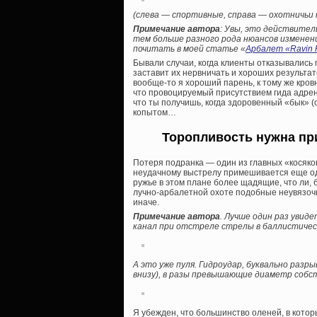
(слева — спортивные, справа — охотничьи 
Примечание автора
: Увы, это действител
тем больше разного рода нюансов изменени
почитать в моей статье «
Арбалет «Ravin 
Бывали случаи, когда клиенты отказывались 
заставит их нервничать и хороших результат
вообще-то я хороший парень, к тому же кров
что провоцируемый присутствием гида адрен
что ты получишь, когда здоровенный «бык» (с
копытом…
Торопливость нужна при
Потеря подранка — один из главных «косяков
неудачному выстрелу примешивается еще од
ружье в этом плане более щадящие, что ли
лучно-арбалетной охоте подобные неувязочк
иначе.
Примечание автора
. Лучше один раз увид
канал при отстреле стрелы в баллистичес
А это уже пуля. Гидроудар, буквально ра
внизу), в разы превышающие диаметр собст
Я убежден, что большинство оленей, в которы