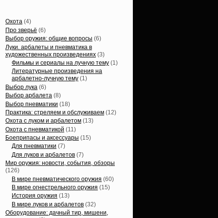
Статьи, обзоры
Охота
(4)
Про зверьё
(6)
Выбор оружия: общие вопросы
(6)
Луки. арбалеты и пневматика в
художественных произведениях
(3)
Фильмы и сериалы на лучную тему
(1)
Литературные произведения на
арбалетно-лучную тему
(1)
Выбор лука
(6)
Выбор арбалета
(8)
Выбор пневматики
(18)
Практика: стреляем и обслуживаем
(12)
Охота с луком и арбалетом
(13)
Охота с пневматикой
(11)
Боеприпасы и аксессуары
(15)
Для пневматики
(7)
Для луков и арбалетов
(7)
Мир оружия: новости, события, обзоры
(126)
В мире пневматического оружия
(60)
В мире огнестрельного оружия
(15)
История оружия
(13)
В мире луков и арбалетов
(32)
Оборудование: дачный тир, мишени,