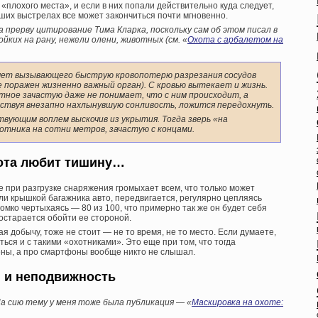
с «плохого места», и если в них попали действительно куда следует,
ших выстрелах все может закончиться почти мгновенно.
ова прерву цитирование Тима Кларка, поскольку сам об этом писал в
йких на рану, нежели олени, животных (см. «
Охота с арбалетом на
счет вызывающего быструю кровопотерю разрезания сосудов
е поражен жизненно важный орган). С кровью вытекает и жизнь.
тное зачастую даже не понимает, что с ним происходит, а
вствуя внезапно нахлынувшую сонливость, ложится передохнуть.
твующим воплем выскочив из укрытия. Тогда зверь «на
отника на сотни метров, зачастую с концами.
ота любит тишину…
е при разгрузке снаряжения громыхает всем, что только может
ли крышкой багажника авто, передвигается, регулярно цепляясь
омко чертыхаясь — 80 из 100, что примерно так же он будет себя
постарается обойти ее стороной.
ая добычу, тоже не стоит — не то время, не то место. Если думаете,
ться и с такими «охотниками». Это еще при том, что тогда
ны, а про смартфоны вообще никто не слышал.
 и неподвижность
а сию тему у меня тоже была публикация — «
Маскировка на охоте: