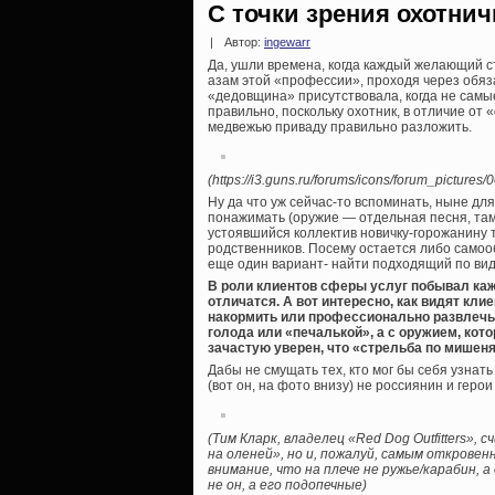
С точки зрения охотнич
|
Автор:
ingewarr
Да, ушли времена, когда каждый желающий с
азам этой «профессии», проходя через обяз
«дедовщина» присутствовала, когда не самы
правильно, поскольку охотник, в отличие от 
медвежью приваду правильно разложить.
(https://i3.guns.ru/forums/icons/forum_pictures
Ну да что уж сейчас-то вспоминать, ныне дл
понажимать (оружие — отдельная песня, там 
устоявшийся коллектив новичку-горожанину т
родственников. Посему остается либо самооб
еще один вариант- найти подходящий по видам
В роли клиентов сферы услуг побывал кажд
отличатся. А вот интересно, как видят кл
накормить или профессионально развлечь 
голода или «печалькой», а с оружием, кото
зачастую уверен, что «стрельба по мишеня
Дабы не смущать тех, кто мог бы себя узнат
(вот он, на фото внизу) не россиянин и гер
(Тим Кларк, владелец «Red Dog Outfitters»
на оленей», но и, пожалуй, самым откровен
внимание, что на плече не ружье/карабин,
не он, а его подопечные)