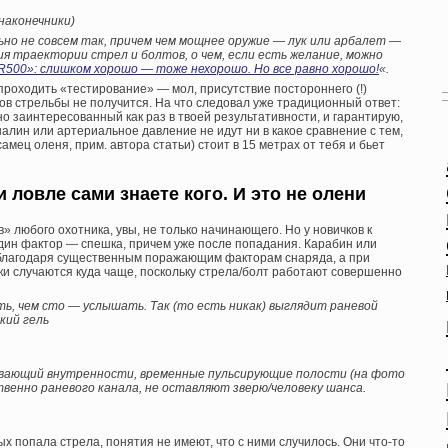
наконечники)
ьно не совсем так, причем чем мощнее оружие — лук или арбалет —
я траектории стрел и болтов, о чем, если есть желание, можно
R500»: слишком хорошо — тоже нехорошо. Но все равно хорошо!
«.
проходить «тестирование» — мол, присутствие постороннего (!)
ов стрельбы не получится. На что следовал уже традиционный ответ:
но заинтересованный как раз в твоей результативности, и гарантирую,
алин или артериальное давление не идут ни в какое сравнение с тем,
амец оленя, прим. автора статьи) стоит в 15 метрах от тебя и бьет
 ловле сами знаете кого. И это не олени
» любого охотника, увы, не только начинающего. Но у новичков к
ин фактор — спешка, причем уже после попадания. Карабин или
, благодаря существенным поражающим факторам снаряда, а при
и случаются куда чаще, поскольку стрела/болт работают совершенно
еть, чем сто — услышать. Так (то есть никак) выглядит раневой
кий гель
зрывающий внутренности, временные пульсирующие полости (на фото
венно раневого канала, не оставляют зверю/человеку шанса.
х попала стрела, понятия не имеют, что с ними случилось. Они что-то