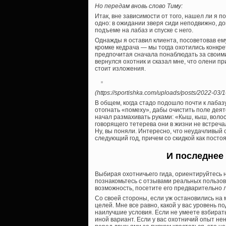
Но передам вновь слово Тиму:
Итак, вне зависимости от того, нашел ли я 
одно: в ожидании зверя сиди неподвижно, д
подъеме на лабаз и спуске с него.
Однажды я оставил клиента, посоветовав ем
кромке кедрача — мы тогда охотились конкр
предпочитая сначала понаблюдать за своими
вернулся охотник и сказал мне, что олени п
стоит изложения.
(https://sportishka.com/uploads/posts/2022-03/
В общем, когда стадо подошло почти к лабаз
отогнать «помеху», дабы очистить поле деят
начал размахивать руками: «Кыш, кыш, волос
говорящего тетерева они в жизни не встречал
Ну, вы поняли. Интересно, что неудачливый с
следующий год, причем со скидкой как постоя
И последнее 
Выбирая охотничьего гида, ориентируйтесь н
познакомьтесь с отзывами реальных пользов
возможность, посетите его предварительно 
Со своей стороны, если уж остановились на 
целей. Мне все равно, какой у вас уровень по
наилучшие условия. Если не умеете взбират
иной вариант. Если у вас охотничий опыт не