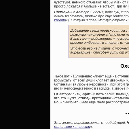
чувствуют, немного отбегают, чтобы уйти от 
просто ложатся и больше не встают. При луч
Примечание автора
: Здесь я, пожалуй, сн
одной из статей, только про еще более сто
кабана
«). Оттуда и позаимствую отрывок:
Добывание зверя происходит за 
лезвиями наконечника (это если н
Есть у меня подозрение, что живо
просто отбегает в сторону и, чу
Это если его не пугать, с торжес
адреналине» способен уйти от ох
Ох
Такое вот наблюдение: клиент еще на стоянк
громыхать, от всей души хлопает дверками и
ботинками за любые неровности, при этом гр
вести непосредственно в засидке, а зверье 
От автора: пить, курить и петь песни, поджид
что это шутка, отнюдь, приходилось сталкива
мобильники-то было еще мало распростране
…
Эта главка перекликается с предыдущей. Н
маленькие хитрости
«.