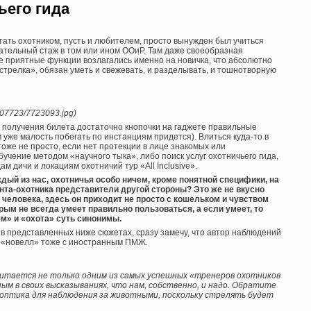
ьего гида
тать охотником, пусть и любителем, просто вынужден был учиться
ательный стаж в том или ином ООиР. Там даже своеобразная
е приятные функции возлагались именно на новичка, что абсолютно
«стрелка», обязан уметь и свежевать, и разделывать, и тошнотворную
/007723/7723093.jpg)
я получения билета достаточно кнопочки на гаджете правильные
уже малость побегать по инстанциям придется). Влиться куда-то в
оже не просто, если нет протекции в лице знакомых или
учение методом «научного тыка», либо поиск услуг охотничьего гида,
 дичи и локациям охотничий тур «All Inclusive».
ый из нас, охотничья особо ничем, кроме понятной специфики, на
иента-охотника представители другой стороны? Это же не вкусно
человека, здесь он приходит не просто с кошельком и чувством
рым не всегда умеет правильно пользоваться, а если умеет, то
м» и «охота» суть синонимы.
ь в представленных ниже сюжетах, сразу замечу, что автор наблюдений
ои «новелл» тоже с иностранным ПМЖ.
, считается не только одним из самых успешных «тренеров охотников
ным в своих высказываниях, что нам, собственно, и надо. Обратите
 а оптика для наблюдения за животными, поскольку стрелять будет