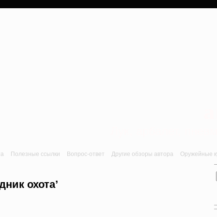
a
Лук, арбалет, пне
та
Полезные ссылки
Вопрос-ответ
Другие обзоры автора
Оружейные ку
дник охота’