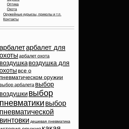
Оптика
Охота
Оружейные курьезы, приколы и т.п.
Контакты
Облако тэгов
арбалет
арбалет для
охоты
арбалет охота
воздушка
воздушка для
охоты
все о
пневматическом оружии
выбор
выбор арбалета
выбор
воздушки
пневматики
выбор
пневматической
винтовки
дешевая пневматика
какая
история оружия