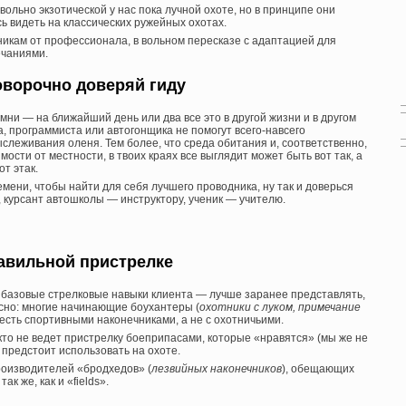
вольно экзотической у нас пока лучной охоте, но в принципе они
сь видеть на классических ружейных охотах.
икам от профессионала, в вольном пересказе с адаптацией для
ечаниями.
оворочно доверяй гиду
ни — на ближайший день или два все это в другой жизни и в другом
, программиста или автогонщика не помогут всего-навсего
слеживания оленя. Тем более, что среда обитания и, соответственно,
ости от местности, в твоих краях все выглядит может быть вот так, а
от этак.
мени, чтобы найти для себя лучшего проводника, ну так и доверься
, курсант автошколы — инструктору, ученик — учителю.
авильной пристрелке
 базовые стрелковые навыки клиента — лучше заранее представлять,
есно: многие начинающие боухантеры (
охотники с луком, примечание
 есть спортивными наконечниками, а не с охотничьими.
кто не ведет пристрелку боеприпасами, которые «нравятся» (мы же не
 предстоит использовать на охоте.
оизводителей «бродхедов» (
лезвийных наконечников
), обещающих
к же, как и «fields».