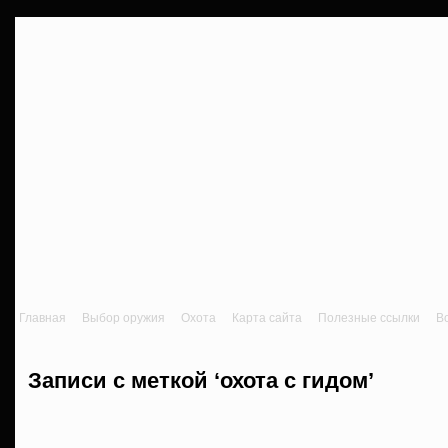
Главная
Выбор оружия
Охота
Карта сайта
Полезные ссылки
В
Записи с меткой ‘охота с гидом’