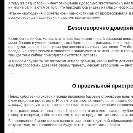
К тому же ряд историй имеет отношение к довольно экзотической у нас п
ничем не отличаются от того, что приходилось видеть на классических р
Итак — наблюдения и советы новичкам-охотникам от профессионала, в 
русскоговорящей аудитории и с моими примечаниями.
Безоговорочно доверяй
Каким бы ты ни был успешным человеком, помни — на ближайший день или
мире. Знания и умения выдающегося брокера, программиста или автогон
определить правильное время для начала выслеживания оленя. Тем боле
поведение зверя весьма отличается в зависимости от местности, в твоих 
там, где тебе сейчас приходится охотиться, вот этак.
И в любом случае ты же потратил немало времени, чтобы найти для себя
ему. Как спортсмен доверяет своему тренеру, курсант автошколы — инст
О правильной пристр
Перед собственно охотой я всегда проверяю базовые стрелковые навык
с чем придется иметь дело. И вот что интересно: многие начинающие бо
автора
) тренируются только с полевыми, то есть спортивными наконечн
Что странно, ведь в огнестрельной сфере никто не ведет пристрелку бо
о спорте говорим), работают с теми, которые предстоит использовать на
В определенной мере считаю виноватыми производителей «бродхедов»
покупателям, что «broadheads» будут летать так же, как и «fields».