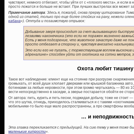
чувствуют, немного отбегают, чтобы уйти от с «плохого места», и если в
просто ложатся и больше не встают. При лучших выстрелах все может з
Примечание автора
: Здесь я, пожалуй, снова прерву цитирование Тим
одной из статей, только про еще более стойких на рану, нежели олени
кабана
«). Оттуда и позаимствую отрывок:
Добывание зверя происходит за счет вызывающего быструю
лезвиями наконечника (это если не поражен жизненно важный
Есть у меня подозрение, что животное зачастую даже не пон
просто отбегает в сторону и, чувствуя внезапно нахлынувш
Это если его не пугать, с торжествующим воплем выскочив и
адреналине» способен уйти от охотника на сотни метров, з
Охота любит тишин
Такое вот наблюдение: клиент еще на стоянке при разгрузке снаряжения
громыхать, от всей души хлопает дверками или крышкой багажника авто,
ботинками за любые неровности, при этом громко чертыхаясь — 80 из 10
вести непосредственно в засидке, а зверье постарается обойти ее стор
От автора: пить, курить и петь песни, поджидая добычу, тоже не стоит — 
что это шутка, отнюдь, приходилось сталкиваться и с такими «охотниками
мобильники-то было еще мало распространены, а про смартфоны вообщ
… и неподвижност
Эта главка перекликается с предыдущей. На сию тему у меня тоже б
маленькие хитрости
«.