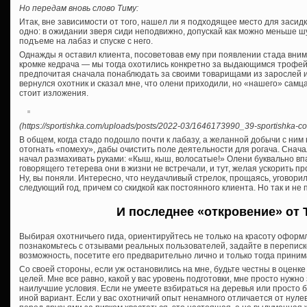
Но передам вновь слово Тиму:
Итак, вне зависимости от того, нашел ли я подходящее место для засидк
одно: в ожидании зверя сиди неподвижно, допускай как можно меньше ш
подъеме на лабаз и спуске с него.
Однажды я оставил клиента, посоветовав ему при появлении стада вни
кромке кедрача — мы тогда охотились конкретно за выдающимся трофей
предпочитая сначала понаблюдать за своими товарищами из зарослей и 
вернулся охотник и сказал мне, что олени приходили, но «нашего» самц
стоит изложения.
(https://sportishka.com/uploads/posts/2022-03/1646173990_39-sportishka-com
В общем, когда стадо подошло почти к лабазу, а желанной добычи с ним
отогнать «помеху», дабы очистить поле деятельности для рогача. Снача
начал размахивать руками: «Кыш, кыш, волосатые!» Олени буквально впа
говорящего тетерева они в жизни не встречали, и тут, желая ускорить п
Ну, вы поняли. Интересно, что неудачливый стрелок, прощаясь, уговорил 
следующий год, причем со скидкой как постоянного клиента. Но так и не 
И последнее «откровение» от 
Выбирая охотничьего гида, ориентируйтесь не только на красоту оформл
познакомьтесь с отзывами реальных пользователей, задайте в переписк
возможность, посетите его предварительно лично и только тогда прини
Со своей стороны, если уж остановились на мне, будьте честны в оценк
целей. Мне все равно, какой у вас уровень подготовки, мне просто нужно 
наилучшие условия. Если не умеете взбираться на деревья или просто 
иной вариант. Если у вас охотничий опыт ненамного отличается от нулев