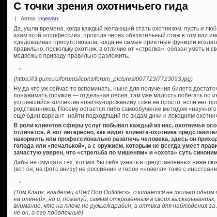
С точки зрения охотничьего гида
|
Автор:
ingewarr
Да, ушли времена, когда каждый желающий стать охотником, пусть и лю
азам этой «профессии», проходя через обязательный стаж в том или и
«дедовщина» присутствовала, когда не самые приятные функции возлаг
правильно, поскольку охотник, в отличие от «стрелка», обязан уметь и 
медвежью приваду правильно разложить.
(https://i3.guns.ru/forums/icons/forum_pictures/007723/7723093.jpg)
Ну да что уж сейчас-то вспоминать, ныне для получения билета достато
понажимать (оружие — отдельная песня, там уже малость побегать по ин
устоявшийся коллектив новичку-горожанину тоже не просто, если нет пр
родственников. Посему остается либо самообучение методом «научного т
еще один вариант- найти подходящий по видам дичи и локациям охотничий
В роли клиентов сферы услуг побывал каждый из нас, охотничья осо
отличатся. А вот интересно, как видят клиента-охотника представите
накормить или профессионально развлечь человека, здесь он приход
голода или «печалькой», а с оружием, которым не всегда умеет прави
зачастую уверен, что «стрельба по мишеням» и «охота» суть синони
Дабы не смущать тех, кто мог бы себя узнать в представленных ниже сю
(вот он, на фото внизу) не россиянин и герои «новелл» тоже с иностра
(Тим Кларк, владелец «Red Dog Outfitters», считается не только одни
на оленей», но и, пожалуй, самым откровенным в своих высказываниях,
внимание, что на плече не ружье/карабин, а оптика для наблюдения з
не он, а его подопечные)