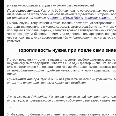
(слева — спортивные, справа — охотничьи наконечники)
Примечание автора
: Увы, это действительно не совсем так, причем
тем больше разного рода нюансов изменения траектории стрел и болт
почитать в моей статье «
Арбалет «Ravin R500»: слишком хорошо — т
Бывали случаи, когда клиенты отказывались проходить «тестирование» —
заставит их нервничать и хороших результатов стрельбы не получится. 
вообще-то я хороший парень, к тому же кровно заинтересованный как раз
что провоцируемый присутствием гида адреналин или артериальное давл
что ты получишь, когда здоровенный «бык» (самец оленя, прим. автора ст
копытом…
Торопливость нужна при ловле сами знает
Потеря подранка — один из главных «косяков» любого охотника, увы, не 
неудачному выстрелу примешивается еще один фактор — спешка, приче
ружье в этом плане более щадящие, что ли, благодаря существенным п
лучно-арбалетной охоте подобные неувязочки случаются куда чаще, по
иначе.
Примечание автора
. Лучше один раз увидеть, чем сто — услышать. Т
канал при отстреле стрелы в баллистический гель
А это уже пуля. Гидроудар, буквально разрывающий внутренности, в
внизу), в разы превышающие диаметр собственно раневого канала, не
Я убежден, что большинство оленей, в которых попала стрела, понятия н