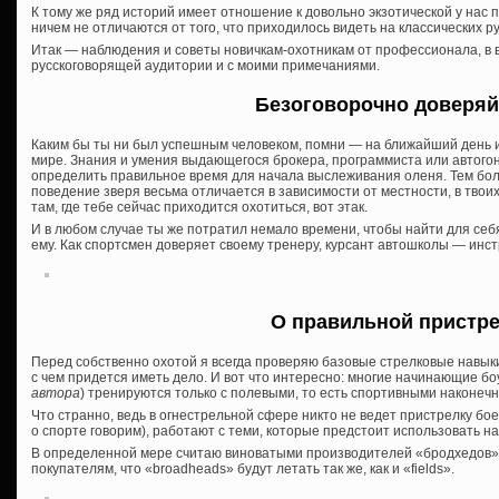
К тому же ряд историй имеет отношение к довольно экзотической у нас п
ничем не отличаются от того, что приходилось видеть на классических р
Итак — наблюдения и советы новичкам-охотникам от профессионала, в 
русскоговорящей аудитории и с моими примечаниями.
Безоговорочно доверяй
Каким бы ты ни был успешным человеком, помни — на ближайший день или
мире. Знания и умения выдающегося брокера, программиста или автогон
определить правильное время для начала выслеживания оленя. Тем боле
поведение зверя весьма отличается в зависимости от местности, в твоих 
там, где тебе сейчас приходится охотиться, вот этак.
И в любом случае ты же потратил немало времени, чтобы найти для себя
ему. Как спортсмен доверяет своему тренеру, курсант автошколы — инст
О правильной пристр
Перед собственно охотой я всегда проверяю базовые стрелковые навык
с чем придется иметь дело. И вот что интересно: многие начинающие бо
автора
) тренируются только с полевыми, то есть спортивными наконечн
Что странно, ведь в огнестрельной сфере никто не ведет пристрелку бо
о спорте говорим), работают с теми, которые предстоит использовать на
В определенной мере считаю виноватыми производителей «бродхедов»
покупателям, что «broadheads» будут летать так же, как и «fields».