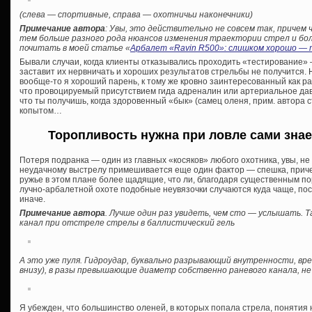
(слева — спортивные, справа — охотничьи наконечники)
Примечание автора
: Увы, это действительно не совсем так, причем
тем больше разного рода нюансов изменения траектории стрел и болт
почитать в моей статье «
Арбалет «Ravin R500»: слишком хорошо — т
Бывали случаи, когда клиенты отказывались проходить «тестирование» —
заставит их нервничать и хороших результатов стрельбы не получится. 
вообще-то я хороший парень, к тому же кровно заинтересованный как раз
что провоцируемый присутствием гида адреналин или артериальное давл
что ты получишь, когда здоровенный «бык» (самец оленя, прим. автора ст
копытом…
Торопливость нужна при ловле сами знает
Потеря подранка — один из главных «косяков» любого охотника, увы, не 
неудачному выстрелу примешивается еще один фактор — спешка, приче
ружье в этом плане более щадящие, что ли, благодаря существенным п
лучно-арбалетной охоте подобные неувязочки случаются куда чаще, по
иначе.
Примечание автора
. Лучше один раз увидеть, чем сто — услышать. Т
канал при отстреле стрелы в баллистический гель
А это уже пуля. Гидроудар, буквально разрывающий внутренности, в
внизу), в разы превышающие диаметр собственно раневого канала, не
Я убежден, что большинство оленей, в которых попала стрела, понятия н