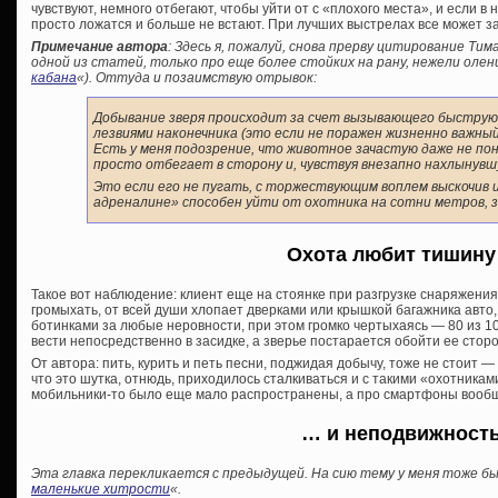
чувствуют, немного отбегают, чтобы уйти от с «плохого места», и если в
просто ложатся и больше не встают. При лучших выстрелах все может з
Примечание автора
: Здесь я, пожалуй, снова прерву цитирование Тим
одной из статей, только про еще более стойких на рану, нежели олени
кабана
«). Оттуда и позаимствую отрывок:
Добывание зверя происходит за счет вызывающего быструю
лезвиями наконечника (это если не поражен жизненно важный
Есть у меня подозрение, что животное зачастую даже не пон
просто отбегает в сторону и, чувствуя внезапно нахлынувш
Это если его не пугать, с торжествующим воплем выскочив и
адреналине» способен уйти от охотника на сотни метров, з
Охота любит тишин
Такое вот наблюдение: клиент еще на стоянке при разгрузке снаряжения
громыхать, от всей души хлопает дверками или крышкой багажника авто,
ботинками за любые неровности, при этом громко чертыхаясь — 80 из 10
вести непосредственно в засидке, а зверье постарается обойти ее стор
От автора: пить, курить и петь песни, поджидая добычу, тоже не стоит — 
что это шутка, отнюдь, приходилось сталкиваться и с такими «охотниками
мобильники-то было еще мало распространены, а про смартфоны вообщ
… и неподвижност
Эта главка перекликается с предыдущей. На сию тему у меня тоже б
маленькие хитрости
«.