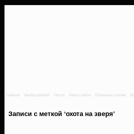
Главная
Выбор оружия
Охота
Карта сайта
Полезные ссылки
В
Записи с меткой ‘охота на зверя’