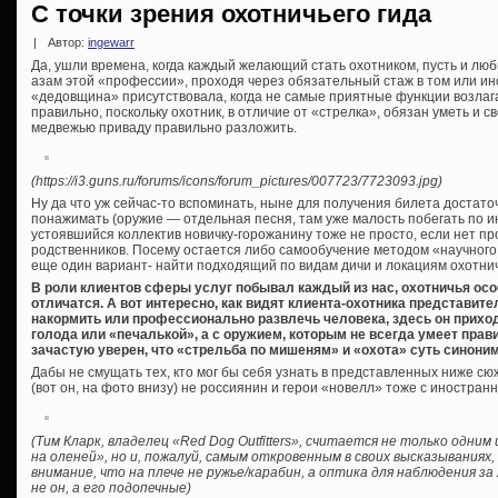
С точки зрения охотничьего гида
|
Автор:
ingewarr
Да, ушли времена, когда каждый желающий стать охотником, пусть и лю
азам этой «профессии», проходя через обязательный стаж в том или и
«дедовщина» присутствовала, когда не самые приятные функции возлаг
правильно, поскольку охотник, в отличие от «стрелка», обязан уметь и 
медвежью приваду правильно разложить.
(https://i3.guns.ru/forums/icons/forum_pictures/007723/7723093.jpg)
Ну да что уж сейчас-то вспоминать, ныне для получения билета достато
понажимать (оружие — отдельная песня, там уже малость побегать по ин
устоявшийся коллектив новичку-горожанину тоже не просто, если нет пр
родственников. Посему остается либо самообучение методом «научного т
еще один вариант- найти подходящий по видам дичи и локациям охотничий
В роли клиентов сферы услуг побывал каждый из нас, охотничья осо
отличатся. А вот интересно, как видят клиента-охотника представите
накормить или профессионально развлечь человека, здесь он приход
голода или «печалькой», а с оружием, которым не всегда умеет прави
зачастую уверен, что «стрельба по мишеням» и «охота» суть синони
Дабы не смущать тех, кто мог бы себя узнать в представленных ниже сю
(вот он, на фото внизу) не россиянин и герои «новелл» тоже с иностра
(Тим Кларк, владелец «Red Dog Outfitters», считается не только одни
на оленей», но и, пожалуй, самым откровенным в своих высказываниях,
внимание, что на плече не ружье/карабин, а оптика для наблюдения з
не он, а его подопечные)