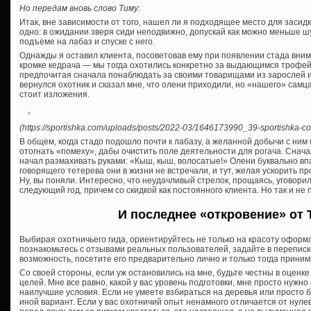
Но передам вновь слово Тиму:
Итак, вне зависимости от того, нашел ли я подходящее место для засидк
одно: в ожидании зверя сиди неподвижно, допускай как можно меньше ш
подъеме на лабаз и спуске с него.
Однажды я оставил клиента, посоветовав ему при появлении стада вни
кромке кедрача — мы тогда охотились конкретно за выдающимся трофей
предпочитая сначала понаблюдать за своими товарищами из зарослей и 
вернулся охотник и сказал мне, что олени приходили, но «нашего» самц
стоит изложения.
(https://sportishka.com/uploads/posts/2022-03/1646173990_39-sportishka-com
В общем, когда стадо подошло почти к лабазу, а желанной добычи с ним
отогнать «помеху», дабы очистить поле деятельности для рогача. Снача
начал размахивать руками: «Кыш, кыш, волосатые!» Олени буквально впа
говорящего тетерева они в жизни не встречали, и тут, желая ускорить п
Ну, вы поняли. Интересно, что неудачливый стрелок, прощаясь, уговорил 
следующий год, причем со скидкой как постоянного клиента. Но так и не 
И последнее «откровение» от 
Выбирая охотничьего гида, ориентируйтесь не только на красоту оформл
познакомьтесь с отзывами реальных пользователей, задайте в переписк
возможность, посетите его предварительно лично и только тогда прини
Со своей стороны, если уж остановились на мне, будьте честны в оценк
целей. Мне все равно, какой у вас уровень подготовки, мне просто нужно 
наилучшие условия. Если не умеете взбираться на деревья или просто 
иной вариант. Если у вас охотничий опыт ненамного отличается от нулев