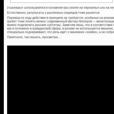
(«шокеры» используются в основном при охоте на пернатых или на н
Естественно, результаты у различных снарядов тоже разнятся.
Перевод по ходу действия в принципе не требуется, особенно на рекла
(ребят тоже понять можно: современный фетиш блогеров — монетизация 
можно подключить русские субтитры. Заметим лишь, что в соответствии
как и положено в гражданской сфере, в ролике не используются мишен
специально подчеркивают, что речь идет о манекене «зомби», а не собра
Приятного, так сказать, просмотра…