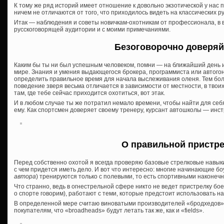
К тому же ряд историй имеет отношение к довольно экзотической у нас п
ничем не отличаются от того, что приходилось видеть на классических р
Итак — наблюдения и советы новичкам-охотникам от профессионала, в 
русскоговорящей аудитории и с моими примечаниями.
Безоговорочно доверяй
Каким бы ты ни был успешным человеком, помни — на ближайший день или
мире. Знания и умения выдающегося брокера, программиста или автогон
определить правильное время для начала выслеживания оленя. Тем боле
поведение зверя весьма отличается в зависимости от местности, в твоих 
там, где тебе сейчас приходится охотиться, вот этак.
И в любом случае ты же потратил немало времени, чтобы найти для себя
ему. Как спортсмен доверяет своему тренеру, курсант автошколы — инст
О правильной пристр
Перед собственно охотой я всегда проверяю базовые стрелковые навык
с чем придется иметь дело. И вот что интересно: многие начинающие бо
автора
) тренируются только с полевыми, то есть спортивными наконечн
Что странно, ведь в огнестрельной сфере никто не ведет пристрелку бо
о спорте говорим), работают с теми, которые предстоит использовать на
В определенной мере считаю виноватыми производителей «бродхедов»
покупателям, что «broadheads» будут летать так же, как и «fields».