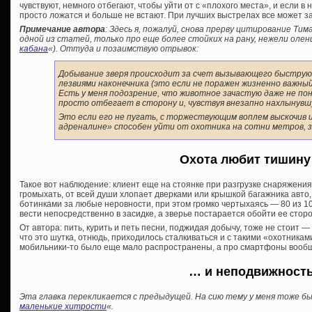
чувствуют, немного отбегают, чтобы уйти от с «плохого места», и если в
просто ложатся и больше не встают. При лучших выстрелах все может з
Примечание автора
: Здесь я, пожалуй, снова прерву цитирование Тим
одной из статей, только про еще более стойких на рану, нежели олени
кабана
«). Оттуда и позаимствую отрывок:
Добывание зверя происходит за счет вызывающего быструю
лезвиями наконечника (это если не поражен жизненно важный
Есть у меня подозрение, что животное зачастую даже не пон
просто отбегает в сторону и, чувствуя внезапно нахлынувш
Это если его не пугать, с торжествующим воплем выскочив и
адреналине» способен уйти от охотника на сотни метров, з
Охота любит тишин
Такое вот наблюдение: клиент еще на стоянке при разгрузке снаряжения
громыхать, от всей души хлопает дверками или крышкой багажника авто,
ботинками за любые неровности, при этом громко чертыхаясь — 80 из 10
вести непосредственно в засидке, а зверье постарается обойти ее стор
От автора: пить, курить и петь песни, поджидая добычу, тоже не стоит — 
что это шутка, отнюдь, приходилось сталкиваться и с такими «охотниками
мобильники-то было еще мало распространены, а про смартфоны вообщ
… и неподвижност
Эта главка перекликается с предыдущей. На сию тему у меня тоже б
маленькие хитрости
«.