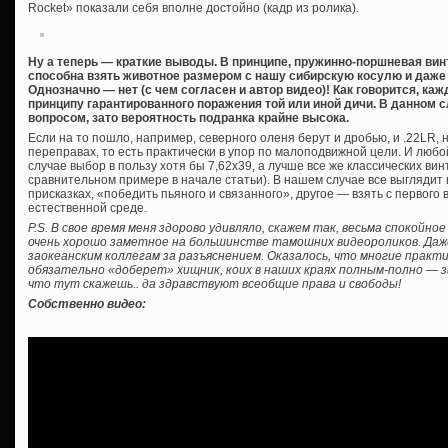
Rocket» показали себя вполне достойно (кадр из ролика).
Ну а теперь — краткие выводы. В принципе, пружинно-поршневая вин
способна взять животное размером с нашу сибирскую косулю и даже 
Однозначно — нет (с чем согласен и автор видео)! Как говорится, ка
принципу гарантированного поражения той или иной дичи. В данном 
вопросом, зато вероятность подранка крайне высока.
Если на то пошло, например, северного оленя берут и дробью, и .22LR
переправах, то есть практически в упор по малоподвижной цели. И люб
случае выбор в пользу хотя бы 7,62х39, а лучше все же классических винто
сравнительном примере в начале статьи). В нашем случае все выглядит п
присказках, «победить пьяного и связанного», другое — взять с первого 
естественной среде.
P.S. В свое время меня здорово удивляло, скажем так, весьма спокойн
очень хорошо заметное на большинстве тамошних видеороликов. Даж
заокеанским коллегам за разъяснением. Оказалось, что многие практ
обязательно «доберет» хищник, коих в наших краях полным-полно — 
что тут скажешь.. да здравствуют всеобщие права и свободы!
Собственно видео: