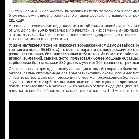
Об этих необычных арбалетах, выросших из когда-то удачного эксперим
блочному луку, подробно рассказано в нашей достаточно давней статье 
минусы
».
А теперь — технические подробности. На той коллективной охоте были
от 140 до почти 250 килограммов, причем три из них семейным «экипаже
вертикальных арбалетов в исполнении «мини» с укороченным относите
тетивы (см. ролик в конце статьи).
Усилие натяжения тоже не поражает воображение: у двух девайсов о
третьего и вовсе 95 (43 кгс), то есть на верхней границе российского
развлекательных» безлицензионных арбалетов. Из самого слабеньког
второй, 16-летний, сын (на фото) пользовали более мощные образц
карбоновые болты массой 380 grains с учетом 100-гранового трехлез
Охота велась на приваде, посему дистанции стрельбы заранее были чет
метров (самые оптимальные для арбалетно-лучной охоты, особенно исх
И тем не менее, даже при поражении по месту с прохождением болтов н
случаев при охоте с арбалетом, животные не легли, а ушли подранками.
поиски третьего вполне резонно было решено отложить до утра (вот что 
действительно был обнаружен на расстоянии порядка 150 метров от пл