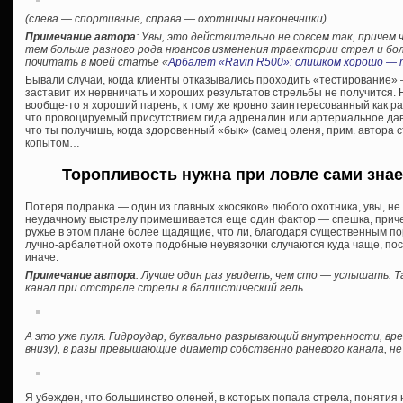
(слева — спортивные, справа — охотничьи наконечники)
Примечание автора
: Увы, это действительно не совсем так, причем
тем больше разного рода нюансов изменения траектории стрел и болт
почитать в моей статье «
Арбалет «Ravin R500»: слишком хорошо — т
Бывали случаи, когда клиенты отказывались проходить «тестирование» —
заставит их нервничать и хороших результатов стрельбы не получится. 
вообще-то я хороший парень, к тому же кровно заинтересованный как раз
что провоцируемый присутствием гида адреналин или артериальное давл
что ты получишь, когда здоровенный «бык» (самец оленя, прим. автора ст
копытом…
Торопливость нужна при ловле сами знает
Потеря подранка — один из главных «косяков» любого охотника, увы, не 
неудачному выстрелу примешивается еще один фактор — спешка, приче
ружье в этом плане более щадящие, что ли, благодаря существенным п
лучно-арбалетной охоте подобные неувязочки случаются куда чаще, по
иначе.
Примечание автора
. Лучше один раз увидеть, чем сто — услышать. Т
канал при отстреле стрелы в баллистический гель
А это уже пуля. Гидроудар, буквально разрывающий внутренности, в
внизу), в разы превышающие диаметр собственно раневого канала, не
Я убежден, что большинство оленей, в которых попала стрела, понятия н