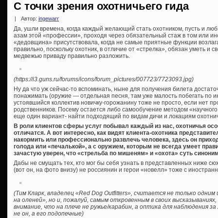
С точки зрения охотничьего гида
|
Автор:
ingewarr
Да, ушли времена, когда каждый желающий стать охотником, пусть и лю
азам этой «профессии», проходя через обязательный стаж в том или и
«дедовщина» присутствовала, когда не самые приятные функции возлаг
правильно, поскольку охотник, в отличие от «стрелка», обязан уметь и 
медвежью приваду правильно разложить.
(https://i3.guns.ru/forums/icons/forum_pictures/007723/7723093.jpg)
Ну да что уж сейчас-то вспоминать, ныне для получения билета достато
понажимать (оружие — отдельная песня, там уже малость побегать по ин
устоявшийся коллектив новичку-горожанину тоже не просто, если нет пр
родственников. Посему остается либо самообучение методом «научного т
еще один вариант- найти подходящий по видам дичи и локациям охотничий
В роли клиентов сферы услуг побывал каждый из нас, охотничья осо
отличатся. А вот интересно, как видят клиента-охотника представите
накормить или профессионально развлечь человека, здесь он приход
голода или «печалькой», а с оружием, которым не всегда умеет прави
зачастую уверен, что «стрельба по мишеням» и «охота» суть синони
Дабы не смущать тех, кто мог бы себя узнать в представленных ниже сю
(вот он, на фото внизу) не россиянин и герои «новелл» тоже с иностра
(Тим Кларк, владелец «Red Dog Outfitters», считается не только одни
на оленей», но и, пожалуй, самым откровенным в своих высказываниях,
внимание, что на плече не ружье/карабин, а оптика для наблюдения з
не он, а его подопечные)