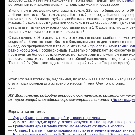
здорово сдавливает не защищенные перчатками пальцы. Так что
ручной
встроенный или закрепляемый на прикладе механический ворот.
В конечном итоге девайс смог выдать только 225 fps, то бишь всего-то 69
арбалет-пистолет. Вот только доработанный, вернее, собственноручно
впечатлял. Карбоновая трубка с двойными стенками, латунные утяжелит
грановый наконечник в сумме воплотились в тяжеленный болтище снаряж
результате «дульная энергия» составила почти 170 джоулей, что для ре
тогдашним меркам, ого-го какой показатель!
О наконечниках. Это действительно отдельная песня, особенно с учетом
моделей арбалетов полет болта с бродхедом уже на дистанциях свыше 
их подбор превращается в тот еще квест (см. «
Арбалет «Ravin R500″: с
равно хорошо!»
). Профессионалы тщательно подбирают их конкретно под
предпочитая более предсказуемые по траектории в сложенном виде ме
«африканских охот» необходим прочнейший наконечник — под стать сам
Titanium 2.0» (болт, как видите, явно не серийный из «Спорттоваров»):
Итак, что же в итоге? Да, медленная, но устойчивая в полете и несуща
стала тогда роковой для животного массой 7 тонн. Оно того стоило…
* * *
P.S. Достаточно подробно вопросы практического применения неко
их поражающей способности, рассмотрены в статье «
Что «мощне
Еще статьи по теме:
— Лук, арбалет, пневматика: фейки, травмы, криминал…
— Арбалет как орудие преступления: документально-виртуальное расс
—
Крупнокалиберная пневматика: что ее может ожидать в России?
—
«Umarex Hammer»: самая мощная на планете пневматическая винтов
—
Новая крупнокалиберная PCP-винтовка «Umarex Primal 20»: и в пир, и