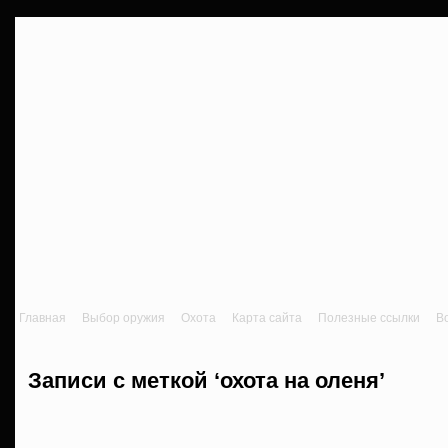
Главная
Выбор оружия
Охота
Карта сайта
Полезные ссылки
В
Записи с меткой ‘охота на оленя’