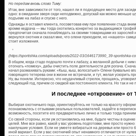
Но передам вновь слово Тиму:
Итак, вне зависимости от того, нашел ли я подходящее место для засидк
одно: в ожидании зверя сиди неподвижно, допускай как можно меньше ш
подъеме на лабаз и спуске с него.
Однажды я оставил клиента, посоветовав ему при появлении стада вни
кромке кедрача — мы тогда охотились конкретно за выдающимся трофей
предпочитая сначала понаблюдать за своими товарищами из зарослей и 
вернулся охотник и сказал мне, что олени приходили, но «нашего» самц
стоит изложения.
(https://sportishka.com/uploads/posts/2022-03/1646173990_39-sportishka-com
В общем, когда стадо подошло почти к лабазу, а желанной добычи с ним
отогнать «помеху», дабы очистить поле деятельности для рогача. Снача
начал размахивать руками: «Кыш, кыш, волосатые!» Олени буквально впа
говорящего тетерева они в жизни не встречали, и тут, желая ускорить п
Ну, вы поняли. Интересно, что неудачливый стрелок, прощаясь, уговорил 
следующий год, причем со скидкой как постоянного клиента. Но так и не 
И последнее «откровение» от 
Выбирая охотничьего гида, ориентируйтесь не только на красоту оформл
познакомьтесь с отзывами реальных пользователей, задайте в переписк
возможность, посетите его предварительно лично и только тогда прини
Со своей стороны, если уж остановились на мне, будьте честны в оценк
целей. Мне все равно, какой у вас уровень подготовки, мне просто нужно 
наилучшие условия. Если не умеете взбираться на деревья или просто 
иной вариант. Если у вас охотничий опыт ненамного отличается от нулев