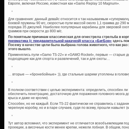
Европе, включая Россию, известная как «Gamo Replay 10 Magnum».
Для сравнения: данный девайс относится к так называемым «супермагн
боевой пружины 90 кгс, скоростью пули массой около 1,1 грамма до 290 
порядка 35 джоулей. Наиболее популярные карабины для зверовой охот
граммов при скорости до 800 м/с.
По понятным причинам классическая для огнестрела стрельба в кор
пневматика (с предварительной накачкой) класса «БигБор»
здесь пок
Посему в качестве цели была выбрана голова животного, что как раз 
этого вышло.
Применялись пули «Gamo TS-22» и «GAMO Rocket», первые — старые д
подходящие как для спорта и развлечений, так и для охоты…
… вторые — «бронебойные» :)), где стальные шарики утоплены в головну
В полном соответствии с целью эксперимента: определить, способен л
обеспечить пенетрацию, достаточную для поражения головного мозга до
крыса и даже не кролик).
Способен, но не каждый. Если TS-22 фактически не справились с задани
черепную коробку, но и в паре случаев, судя по всему, прошли навылет (к
Тут автор вспомнил, что эксперимент не отличается всеобъемлющим по
проекции, а височные кости менее крепки, нежели лобная. В общем, п