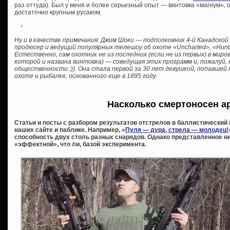
раз оттуда). Был у меня и более серьезный опыт — винтовка «магнум», 
достаточно крупным русаком.
Ну и в качестве примечания: Джим Шоки — подполковник 4-й Канадско
продюсер и ведущий популярных телешоу об охоте «Uncharted», «Hunting
Естественно, сам охотник не из последних (если не из первых) в миров
которой и названа винтовка) — соведущая этих программ и, пожалуй,
общественности :)). Она стала первой за 30 лет девушкой, попавшей н
охоте и рыбалке, основанного еще в 1895 году.
Насколько смертоносен а
Статьи и посты с разбором результатов отстрелов в баллистический г
наших сайте и паблике. Например, «
Пуля — дура, стрела — молодец!
способность двух столь разных снарядов. Однако представленное н
«эффектной», что ли, базой эксперимента.