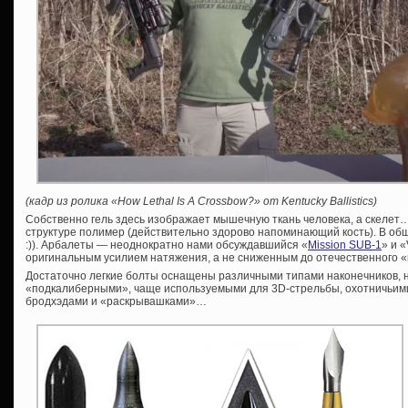
(кадр из ролика «How Lethal Is A Crossbow?» от Kentucky Ballistics)
Собственно гель здесь изображает мышечную ткань человека, а скелет…
структуре полимер (действительно здорово напоминающий кость). В об
:)). Арбалеты — неоднократно нами обсуждавшийся «
Mission SUB-1
» и «
оригинальным усилием натяжения, а не сниженным до отечественного 
Достаточно легкие болты оснащены различными типами наконечников, 
«подкалиберными», чаще используемыми для 3D-стрельбы, охотничьим
бродхэдами и «раскрывашками»…