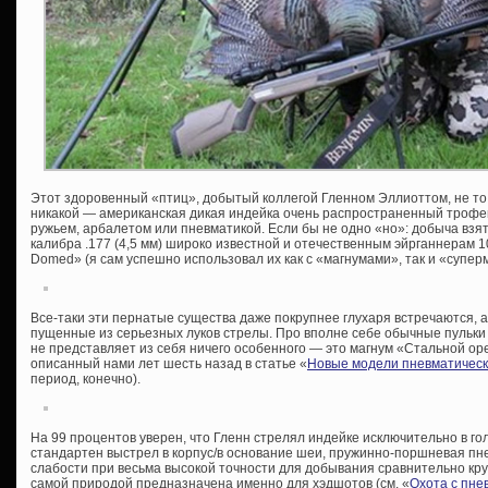
Этот здоровенный «птиц», добытый коллегой Гленном Эллиоттом, не то
никакой — американская дикая индейка очень распространенный трофей 
ружьем, арбалетом или пневматикой. Если бы не одно «но»: добыча взя
калибра .177 (4,5 мм) широко известной и отечественным эйрганнерам 1
Domed» (я сам успешно использовал их как с «магнумами», так и «супер
Все-таки эти пернатые существа даже покрупнее глухаря встречаются, 
пущенные из серьезных луков стрелы. Про вполне себе обычные пульки 
не представляет из себя ничего особенного — это магнум «Стальной оре
описанный нами лет шесть назад в статье «
Новые модели пневматическо
период, конечно).
На 99 процентов уверен, что Гленн стрелял индейке исключительно в голо
стандартен выстрел в корпус/в основание шеи, пружинно-поршневая пне
слабости при весьма высокой точности для добывания сравнительно круп
самой природой предназначена именно для хэдшотов (см. «
Охота с пне