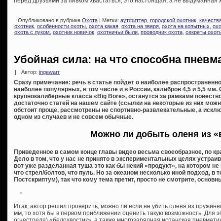
перед друзьями за пивком хвастаться, это настоящая, а не выдуманная 
Опубликовано в рубрике
Охота
| Метки:
аутфиттер
,
городской охотник
,
качеств
охотник
,
особенности охоты
,
охота какая
,
охота на зверя
,
охота на копытных
,
охо
охота с луком
,
охотник новичок
,
охотничьи были
,
проводник охота
,
секреты охот
Убойная сила: на что способна пневм
|
Автор:
ingewarr
Сразу примечание: речь в статье пойдет о наиболее распространен
наиболее популярных, в том числе и в России, калибров 4,5 и 5,5 м
крупнокалиберные класса «Big Bore», останутся за рамками повеств
достаточно статей на нашем сайте (ссылки на некоторые из них можно
обстоит проще, рассмотрены не спортивно-развлекательные, а исклю
одном из случаев и не совсем обычные.
Можно ли добыть оленя из «
Приведенное в самом конце главы видео весьма своеобразное, по кр
Дело в том, что у нас не принято в экспериментальных целях устра
вот уже разделанная туша это как бы некий «продукт», на котором н
что стрел/болтов, что пуль. Но за океаном несколько иной подход, в 
Постскриптум), так что кому тема претит, просто не смотрите, основ
Итак, автор решил проверить, можно ли если не убить оленя из пружин
мм, то хотя бы в первом приближении оценить такую возможность. Для 
огнестрела) «белохвостик», а также многозарядная испанская пневмат