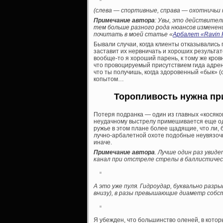
(слева — спортивные, справа — охотничьи 
Примечание автора
: Увы, это действител
тем больше разного рода нюансов изменени
почитать в моей статье «
Арбалет «Ravin 
Бывали случаи, когда клиенты отказывались 
заставит их нервничать и хороших результат
вообще-то я хороший парень, к тому же кров
что провоцируемый присутствием гида адрен
что ты получишь, когда здоровенный «бык» (с
копытом…
Торопливость нужна при
Потеря подранка — один из главных «косяков
неудачному выстрелу примешивается еще од
ружье в этом плане более щадящие, что ли
лучно-арбалетной охоте подобные неувязочк
иначе.
Примечание автора
. Лучше один раз увид
канал при отстреле стрелы в баллистичес
А это уже пуля. Гидроудар, буквально ра
внизу), в разы превышающие диаметр собст
Я убежден, что большинство оленей, в которы