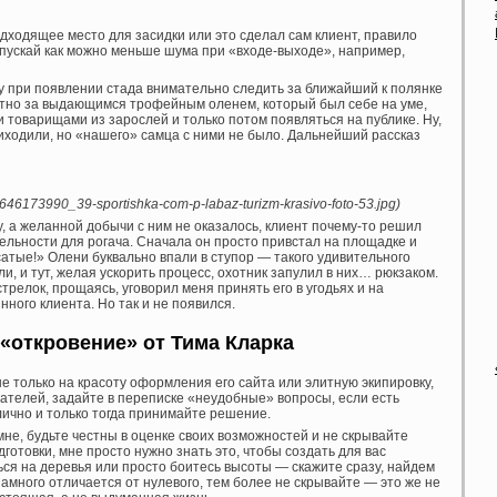
подходящее место для засидки или это сделал сам клиент, правило
опускай как можно меньше шума при «входе-выходе», например,
у при появлении стада внимательно следить за ближайший к полянке
етно за выдающимся трофейным оленем, который был себе на уме,
 товарищами из зарослей и только потом появляться на публике. Ну,
риходили, но «нашего» самца с ними не было. Дальнейший рассказ
1646173990_39-sportishka-com-p-labaz-turizm-krasivo-foto-53.jpg)
у, а желанной добычи с ним не оказалось, клиент почему-то решил
ельности для рогача. Сначала он просто привстал на площадке и
атые!» Олени буквально впали в ступор — такого удивительного
и, и тут, желая ускорить процесс, охотник запулил в них… рюкзаком.
трелок, прощаясь, уговорил меня принять его в угодьях и на
нного клиента. Но так и не появился.
«откровение» от Тима Кларка
е только на красоту оформления его сайта или элитную экипировку,
ателей, задайте в переписке «неудобные» вопросы, если есть
лично и только тогда принимайте решение.
мне, будьте честны в оценке своих возможностей и не скрывайте
дготовки, мне просто нужно знать это, чтобы создать для вас
ься на деревья или просто боитесь высоты — скажите сразу, найдем
намного отличается от нулевого, тем более не скрывайте — это же не