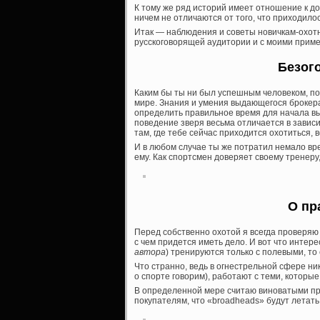
К тому же ряд историй имеет отношение к до
ничем не отличаются от того, что приходило
Итак — наблюдения и советы новичкам-охотн
русскоговорящей аудитории и с моими прим
Безог
Каким бы ты ни был успешным человеком, пом
мире. Знания и умения выдающегося брокера
определить правильное время для начала вы
поведение зверя весьма отличается в зависим
там, где тебе сейчас приходится охотиться, в
И в любом случае ты же потратил немало вре
ему. Как спортсмен доверяет своему тренеру
О пр
Перед собственно охотой я всегда проверяю
с чем придется иметь дело. И вот что интер
автора
) тренируются только с полевыми, то
Что странно, ведь в огнестрельной сфере ни
о спорте говорим), работают с теми, которые
В определенной мере считаю виноватыми пр
покупателям, что «broadheads» будут летать та