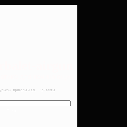
rbalet-airgun
вматика для начинающих
рьезы, приколы и т.п.
Контакты