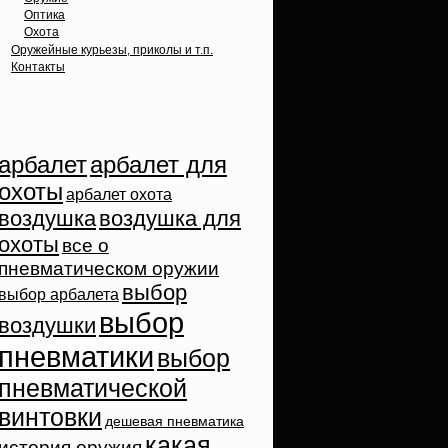
Оптика
Охота
Оружейные курьезы, приколы и т.п.
Контакты
Облако тэгов
арбалет
арбалет для
охоты
арбалет охота
воздушка
воздушка для
охоты
все о
пневматическом оружии
выбор
выбор арбалета
выбор
воздушки
пневматики
выбор
пневматической
винтовки
дешевая пневматика
какая
история оружия