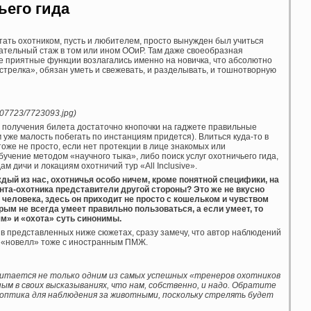
ьего гида
тать охотником, пусть и любителем, просто вынужден был учиться
ательный стаж в том или ином ООиР. Там даже своеобразная
е приятные функции возлагались именно на новичка, что абсолютно
«стрелка», обязан уметь и свежевать, и разделывать, и тошнотворную
/007723/7723093.jpg)
я получения билета достаточно кнопочки на гаджете правильные
уже малость побегать по инстанциям придется). Влиться куда-то в
оже не просто, если нет протекции в лице знакомых или
учение методом «научного тыка», либо поиск услуг охотничьего гида,
 дичи и локациям охотничий тур «All Inclusive».
ый из нас, охотничья особо ничем, кроме понятной специфики, на
иента-охотника представители другой стороны? Это же не вкусно
человека, здесь он приходит не просто с кошельком и чувством
рым не всегда умеет правильно пользоваться, а если умеет, то
м» и «охота» суть синонимы.
ь в представленных ниже сюжетах, сразу замечу, что автор наблюдений
ои «новелл» тоже с иностранным ПМЖ.
, считается не только одним из самых успешных «тренеров охотников
ным в своих высказываниях, что нам, собственно, и надо. Обратите
 а оптика для наблюдения за животными, поскольку стрелять будет