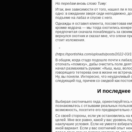
Но передам вновь слово Тиму:
Итак, вне зависимости от того, нашел ли я 
одно: в ожидании зверя сиди неподвижно, д
подъеме на лабаз и спуске с него.
Однажды я оставил клиента, посоветовав ем
кромке кедрача — мы тогда охотились конкр
предпочитая сначала понаблюдать за своими
вернулся охотник и сказал мне, что олени п
стоит изложения.
(https://sportishka.com/uploads/posts/2022-03/
В общем, когда стадо подошло почти к лабаз
отогнать «помеху», дабы очистить поле деят
начал размахивать руками: «Кыш, кыш, волос
говорящего тетерева они в жизни не встречал
Ну, вы поняли. Интересно, что неудачливый с
следующий год, причем со скидкой как постоя
И последнее 
Выбирая охотничьего гида, ориентируйтесь н
познакомьтесь с отзывами реальных пользов
возможность, посетите его предварительно 
Со своей стороны, если уж остановились на 
целей. Мне все равно, какой у вас уровень по
наилучшие условия. Если не умеете взбират
иной вариант. Если у вас охотничий опыт не