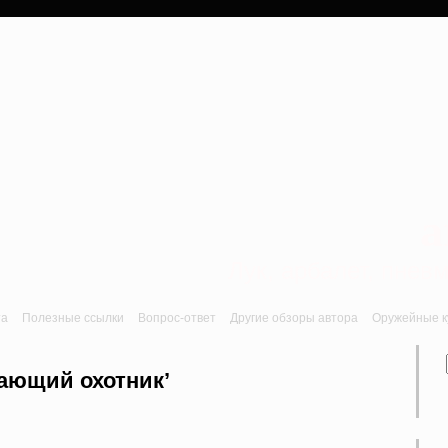
a
Лук, арбалет, пне
та
Полезные ссылки
Вопрос-ответ
Другие обзоры автора
Оружейные ку
нающий охотник’