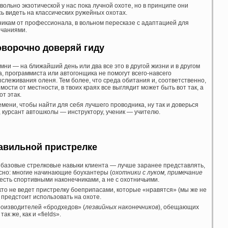
вольно экзотической у нас пока лучной охоте, но в принципе они
сь видеть на классических ружейных охотах.
икам от профессионала, в вольном пересказе с адаптацией для
ечаниями.
оворочно доверяй гиду
ни — на ближайший день или два все это в другой жизни и в другом
, программиста или автогонщика не помогут всего-навсего
слеживания оленя. Тем более, что среда обитания и, соответственно,
ости от местности, в твоих краях все выглядит может быть вот так, а
от этак.
мени, чтобы найти для себя лучшего проводника, ну так и доверься
, курсант автошколы — инструктору, ученик — учителю.
авильной пристрелке
 базовые стрелковые навыки клиента — лучше заранее представлять,
есно: многие начинающие боухантеры (
охотники с луком, примечание
 есть спортивными наконечниками, а не с охотничьими.
кто не ведет пристрелку боеприпасами, которые «нравятся» (мы же не
 предстоит использовать на охоте.
оизводителей «бродхедов» (
лезвийных наконечников
), обещающих
к же, как и «fields».