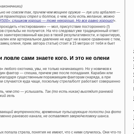
наконечники)
ьно не совсем так, причем чем мощнее оружие — лук или арбалет —
я траектории стрел и болтов, о чем, если есть желание, можно
R500»: слишком хорошо — тоже нехорошо. Но все равно хорошо!
«.
проходить «тестирование» — мол, присутствие постороннего (!)
ов стрельбы не получится. На что следовал уже традиционный ответ:
но заинтересованный как раз в твоей результативности, и гарантирую,
алин или артериальное давление не идут ни в какое сравнение с тем,
амец оленя, прим. автора статьи) стоит в 15 метрах от тебя и бьет
 ловле сами знаете кого. И это не олени
» любого охотника, увы, не только начинающего. Но у новичков к
ин фактор — спешка, причем уже после попадания. Карабин или
, благодаря существенным поражающим факторам снаряда, а при
и случаются куда чаще, поскольку стрела/болт работают совершенно
еть, чем сто — услышать. Так (то есть никак) выглядит раневой
кий гель
зрывающий внутренности, временные пульсирующие полости (на фото
венно раневого канала, не оставляют зверю/человеку шанса.
х попала стрела, понятия не имеют, что с ними случилось. Они что-то