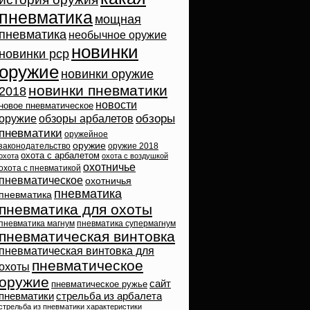
пневматика
мощная
пневматика
необычное оружие
новинки
новинки pcp
оружие
новинки оружие
новинки пневматики
2018
новости
новое пневматическое
обзоры
оружие
обзоры арбалетов
пневматики
оружейное
оружие
законодательство
оружие 2018
охота с арбалетом
охота
охота с воздушкой
охотничье
охота с пневматикой
пневматическое
охотничья
пневматика
пневматика
пневматика для охоты
пневматика магнум
пневматика супермагнум
пневматическая винтовка
пневматическая винтовка для
пневматическое
охоты
оружие
сайт
пневматическое ружье
пневматики
стрельба из арбалета
стрельба из пневматики
характеристики