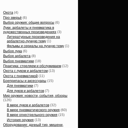
Статьи, обзоры
Охота
(4)
Про зверьё
(6)
Выбор оружия: общие вопросы
(6)
Луки. арбалеты и пневматика в
художественных произведениях
(3)
Литературные произведения на
арбалетно-лучную тему
(1)
Фильмы и сериалы на лучную тему
(1)
Выбор лука
(6)
Выбор арбалета
(8)
Выбор пневматики
(18)
Практика: стреляем и обслуживаем
(12)
Охота с луком и арбалетом
(13)
Охота с пневматикой
(11)
Боеприпасы и аксессуары
(15)
Для пневматики
(7)
Для луков и арбалетов
(7)
Мир оружия: новости, события, обзоры
(126)
В мире луков и арбалетов
(32)
В мире пневматического оружия
(60)
В мире огнестрельного оружия
(15)
История оружия
(13)
Оборудование: дачный тир, мишени,