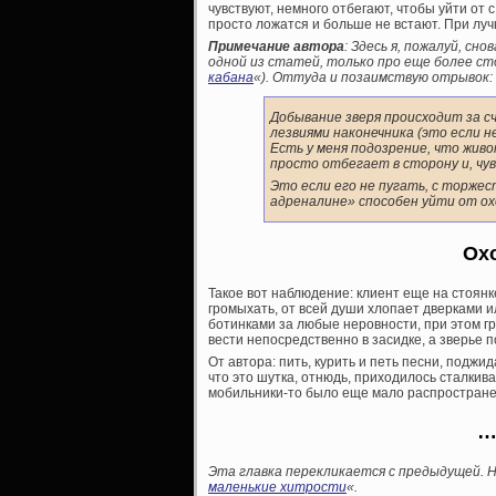
чувствуют, немного отбегают, чтобы уйти от 
просто ложатся и больше не встают. При луч
Примечание автора
: Здесь я, пожалуй, сн
одной из статей, только про еще более сто
кабана
«). Оттуда и позаимствую отрывок:
Добывание зверя происходит за 
лезвиями наконечника (это если н
Есть у меня подозрение, что живо
просто отбегает в сторону и, чу
Это если его не пугать, с торжес
адреналине» способен уйти от ох
Ох
Такое вот наблюдение: клиент еще на стоянк
громыхать, от всей души хлопает дверками и
ботинками за любые неровности, при этом гр
вести непосредственно в засидке, а зверье 
От автора: пить, курить и петь песни, поджид
что это шутка, отнюдь, приходилось сталкива
мобильники-то было еще мало распростране
…
Эта главка перекликается с предыдущей. Н
маленькие хитрости
«.