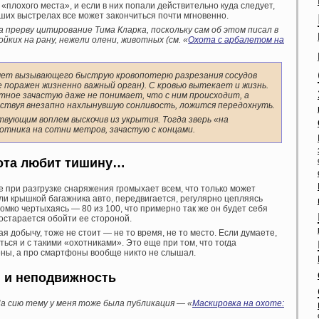
с «плохого места», и если в них попали действительно куда следует,
ших выстрелах все может закончиться почти мгновенно.
ова прерву цитирование Тима Кларка, поскольку сам об этом писал в
йких на рану, нежели олени, животных (см. «
Охота с арбалетом на
счет вызывающего быструю кровопотерю разрезания сосудов
е поражен жизненно важный орган). С кровью вытекает и жизнь.
тное зачастую даже не понимает, что с ним происходит, а
вствуя внезапно нахлынувшую сонливость, ложится передохнуть.
твующим воплем выскочив из укрытия. Тогда зверь «на
отника на сотни метров, зачастую с концами.
ота любит тишину…
е при разгрузке снаряжения громыхает всем, что только может
ли крышкой багажника авто, передвигается, регулярно цепляясь
омко чертыхаясь — 80 из 100, что примерно так же он будет себя
постарается обойти ее стороной.
ая добычу, тоже не стоит — не то время, не то место. Если думаете,
ться и с такими «охотниками». Это еще при том, что тогда
ны, а про смартфоны вообще никто не слышал.
 и неподвижность
а сию тему у меня тоже была публикация — «
Маскировка на охоте: