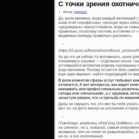
С точки зрения охотнич
|
Автор:
ingewarr
Да, ушли времена, когда каждый желающий с
азам этой «профессии», проходя через обяз
«дедовщина» присутствовала, когда не самы
правильно, поскольку охотник, в отличие от 
медвежью приваду правильно разложить.
(https://i3.guns.ru/forums/icons/forum_pictures
Ну да что уж сейчас-то вспоминать, ныне дл
понажимать (оружие — отдельная песня, там 
устоявшийся коллектив новичку-горожанину т
родственников. Посему остается либо самооб
еще один вариант- найти подходящий по видам
В роли клиентов сферы услуг побывал кажд
отличатся. А вот интересно, как видят кл
накормить или профессионально развлечь 
голода или «печалькой», а с оружием, кото
зачастую уверен, что «стрельба по мишеня
Дабы не смущать тех, кто мог бы себя узнат
(вот он, на фото внизу) не россиянин и гер
(Тим Кларк, владелец «Red Dog Outfitters»
на оленей», но и, пожалуй, самым откровен
внимание, что на плече не ружье/карабин,
не он, а его подопечные)